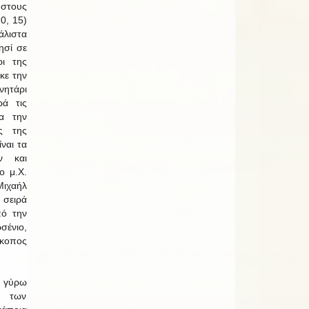
στους
0, 15)
λιστα
ησί σε
ι της
κε την
ητάρι
ρά τις
α την
ας της
ίναι τα
ν και
ο μ.Χ.
ιχαήλ
 σειρά
πό την
ένιο,
σκοπος
ν γύρω
ή των