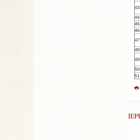
43
44
45
46
47
48
49
50
51
ΙΕ