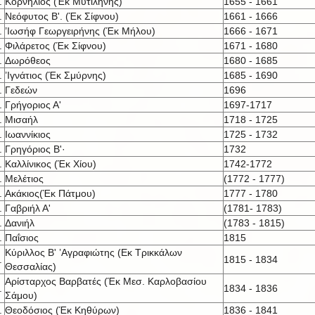
.
Κορνήλιος (Έκ Μυτιλήνης)
1655 - 1661
.
Νεόφυτος Β'. (Έκ Σίφνου)
1661 - 1666
.
’Ιωσήφ Γεωργειρήνης (Έκ Μήλου)
1666 - 1671
.
Φιλάρετος (Έκ Σίφνου)
1671 - 1680
.
Δωρόθεος
1680 - 1685
.
’Ιγνάτιος (Έκ Σμύρνης)
1685 - 1690
.
Γεδεών
1696
.
Γρήγοριος Α'
1697-1717
.
Μισαήλ
1718 - 1725
.
Ιωαννίκιος
1725 - 1732
.
Γρηγόριος Β'·
1732
.
Καλλίνικος (Έκ Χίου)
1742-1772
.
Μελέτιος
(1772 - 1777)
.
Ακάκιος(Έκ Πάτμου)
1777 - 1780
.
Γαβριήλ Α'
(1781- 1783)
.
Δανιήλ
(1783 - 1815)
.
Παΐσιος
1815
Κύριλλος Β' ’Αγραφιώτης (Εκ Τρικκάλων
.
1815 - 1834
Θεσσαλίας)
Αρίσταρχος Βαρβατές (Έκ Μεσ. Καρλοβασίου
.
1834 - 1836
Σάμου)
.
Θεοδόσιος (Έκ Κηθύρων)
1836 - 1841