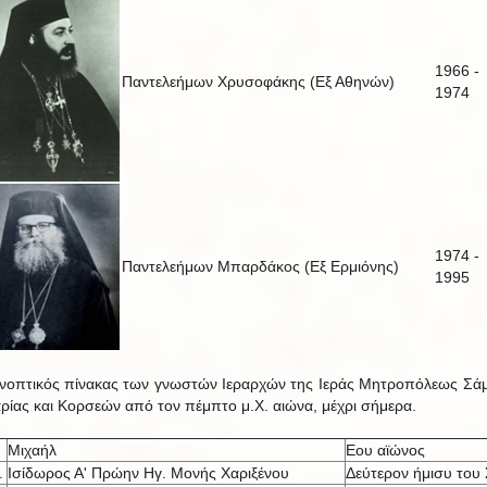
1966 -
Παντελεήμων Χρυσοφάκης (Εξ Αθηνών)
1974
1974 -
Παντελεήμων Μπαρδάκος (Εξ Ερμιόνης)
1995
νοπτικός πίνακας των γνωστών Ιεραρχών της Ιεράς Μητροπόλεως Σά
αρίας και Κορσεών από τον πέμπτο μ.Χ. αιώνα, μέχρι σήμερα.
Μιχαήλ
Εου αϊώνος
.
Ισίδωρος Α' Πρώην Ηγ. Μονής Χαριξένου
Δεύτερον ήμισυ του 