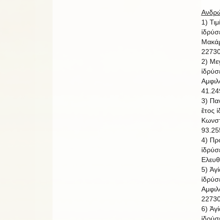
Ανδρώ
1) Τι
ἱδρύσ
Μακάρ
22730
2) Με
ἱδρύσ
Αμφιλ
41.24
3) Πα
ἔτος 
Κωνστ
93.25
4) Πρ
ἱδρύσ
Ελευθ
5) Ἁγ
ἱδρύσ
Αμφιλ
22730
6) Ἁγ
ἱδρύσ