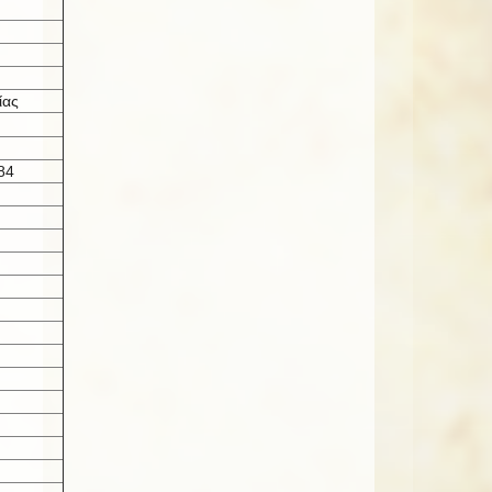
ίας
84