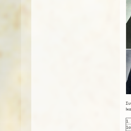
Συ
Ικ
1.
1α