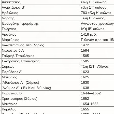
Αναστάσιος
τέλη ΣΤ' αιώνος
Αναστάσιος Β'
τέλη ΣΤ' αιώνος
Ηράκλειος
783 τέλη Η' αιώνος
Ναρσής
Τέλη Η' αιώνος
Έρμογένης Ιερομάρτης
Αγνώστου χρονολογ
Γεώργιος
ΙΑ'ή IB' αι
ώνος
Αρσένιος
1418 μ. X.
Μαρτύριος
Πιθανόν προ του 15
.
Κωνσταντίνος Τιτουλάριος
1472
.
Νεόφυτος ό Α'·
1584
.
Γα6ριήλ Τιτουλάριος
1585
.
Σωφρόνιος Τιτουλάριος
1585
.
Συμεών
Τέλη ΙΣΤ'. Αϊώνος
.
Παρθένιος Α'
1623
.
Ματθαίος
1625
.
’Αθανάσιος Α'· (Σάμιος)
1630
.
’Άνθιμος Α'. (’Εκ Κίου Βιθυνίας)
1638
.
Παρθένιος Β'
1644—1652
.
Χριστοφόρος (Σάμιος)
1652
.
Μακάριος
1654-1655
.
Κύριλλος
1655