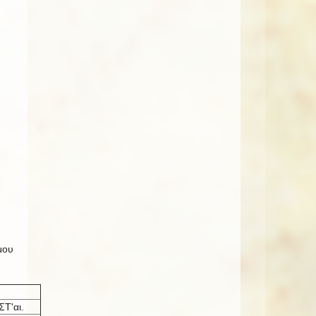
μου
ΣΤ'αι.