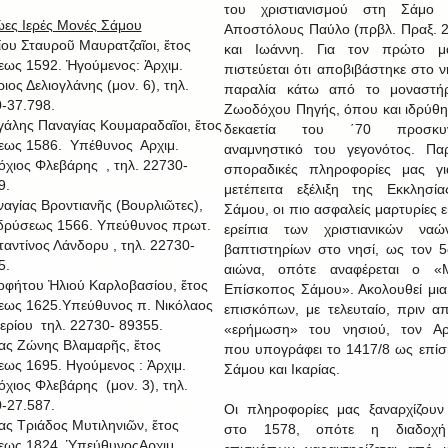
του χριστιανισμού στη Σάμο 
ες Ιερές Μονές Σάμου
Αποστόλους Παύλο (πρβλ. Πραξ. 2
μίου Σταυροῦ Μαυρατζαῖοι, ἔτος
και Ιωάννη. Για τον πρώτο μά
εως 1592. Ἡγούμενος: Ἀρχιμ.
πιστεύεται ότι αποβιβάστηκε στο ν
ιος Δελιογλάνης (μον. 6), τηλ.
παραλία κάτω από το μοναστήρ
-37.798.
Ζωοδόχου Πηγής, όπου και ιδρύθη
γάλης Παναγίας Κουμαραδαῖοι, ἔτος
δεκαετία του ΄70 προσκυν
εως 1586. Υπέθυνος Αρχιμ.
αναμνηστικό του γεγονότος. Πα
όχιος Φλεβάρης , τηλ. 22730-
σποραδικές πληροφορίες μας γι
9.
μετέπειτα εξέλιξη της Εκκλησί
ναγίας Βροντιανῆς (Βουρλιῶτες),
Σάμου, οι πιο ασφαλείς μαρτυρίες ε
ἱδρύσεως 1566. Υπεύθυνος πρωτ.
ερείπια των χριστιανικών ναώ
αντίνος Λάνδορυ , τηλ. 22730-
βαπτιστηρίων στο νησί, ως τον 5
5.
αιώνα, οπότε αναφέρεται ο «Μ
οφήτου Ἠλιού Καρλοβασίου, ἔτος
Επίσκοπος Σάμου». Ακολουθεί μια
εως 1625.Υπεύθυνος π. Νικόλαος
επισκόπων, με τελευταίο, πριν α
ερίου τηλ. 22730- 89355.
«ερήμωση» του νησιού, τον Αρσ
ίας Ζώνης Βλαμαρῆς, ἔτος
που υπογράφει το 1417/8 ως επί
εως 1695. Ηγούμενος : Ἀρχιμ.
Σάμου και Ικαρίας.
όχιος Φλεβάρης (μον. 3), τηλ.
-27.587.
Οι πληροφορίες μας ξαναρχίζου
ίας Τριάδος Μυτιληνιῶν, ἔτος
στο 1578, οπότε η διαδοχ
εως 1824. ὙπεύθυνοςΑρχιμ.