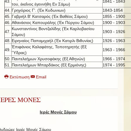
43.
1841 - 1843
του, έκεΐνος έγεννήθη Εν Σάμω)
44.
Γρηγόριος Γ'. (Έκ Κυδωνιων)
1843-1854
45.
Γαβριήλ Β' Κατσαρός (Έκ Βαθέος Σάμου)
1855 - 1900
46.
Αθανάσιος Καπουράλης (Έκ Πύργου Σάμου)
1900 - 1903
Κωνσταντίνος Βοντζαλίδης (Έκ Καρλοβασίου
47.
1903 - 1926
Σάμου)
48.
Ειρηναίος Παπαμιχαήλ (Έκ Κατιρλι Βιθυνίας)
1926 - 1963
Έπιφάνιος Καλαφάτης, Τοποτηρητής (Εξ
49.
1963 - 1966
'Ύδρας)
50.
Παντελεήμων Χρυσοφάκης (Εξ Αθηνών)
1966 - 1974
51.
Παντελεήμων Μπαρδάκος (Εξ Ερμιόνης)
1974 - 1995
Εκτύπωση
Email
ΙΕΡΕΣ ΜΟΝΕΣ
Ιερές Μονές Σάμου
Ανδρώες Ιερές Μονές Σάμου