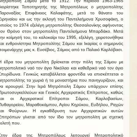
Μητρόπολη Σάμου μετά το 1912. Την περίοδο 1963-1965
διορίστηκε Τοποτηρητής της Μητροπόλεως ο μητροπολίτης
Παροναξίας Επιφάνειος Καλαφάτης, μετά το θάνατο του
Ειρηναίου και ως την εκλογή του Παντελεήμονα Χρυσοφάκη, ο
οποίος το 1974 εξελέγη μητροπολίτης Θεσσαλονίκης αφήνοντας
τον Θρόνο στον μητροπολίτη Παντελεήμονα Μπαρδάκο. Μετά
την κοίμησή του, το καλοκαίρι του 1995, εξελέγη, χειροτονήθηκε
και ενθρονίστηκε Μητροπολίτης Σάμου και Ικαρίας ο σημερινός
ποιμενάρχης μας κ. Ευσέβιος, Σάμιος από το Παλαιό Καρλόβασι.
Η έδρα του μητροπολίτη βρίσκεται στην πόλη της Σάμου με
μητροπολιτικό ναό τον άγιο Νικόλαο και καθεδρικό ναό τον άγιο
Σπυρίδωνα. Γενικώς καταβάλλεται φροντίδα να επισκέπτεται ο
μητροπολίτης τα χωριά ή τα μοναστήρια που πανηγυρίζουν, και
να ιερουργεί. Στην Ιερά Μητρόπολη Σάμου υπάρχουν επίσης
Πρωτοσυγκελλεύων και Γενικός Αρχιερατικός Επίτροπος, καθώς
και οι Αρχιερατικοί Επίτροποι Σάμου, Καρλοβασίων,
Πυθαγορείου, Μαραθοκάμπου, Αγίου Κηρύκου, Ευδήλου, Ραχών
και Φούρνων. Η εγκαθίδρυση των Αρχιερατικών αυτών
Επιτρόπων γίνεται από τον ίδιο τον μητροπολίτη με σχετική
τελετή που.
Στην έδρα της Μητροπόλεως λειτουργεί Μητροπολιτικό