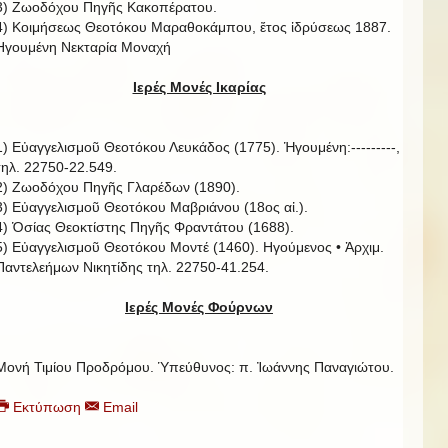
3) Ζωοδόχου Πηγῆς Κακοπέρατου.
4) Κοιμήσεως Θεοτόκου Μαραθοκάμπου, ἔτος ἱδρύσεως 1887.
Ηγουμένη Νεκταρία Μοναχή
Ιερές Μονές Ικαρίας
1) Εὐαγγελισμοῦ Θεοτόκου Λευκάδος (1775). Ἡγουμένη:---------,
τηλ. 22750-22.549.
2) Ζωοδόχου Πηγῆς Γλαρέδων (1890).
3) Εὐαγγελισμοῦ Θεοτόκου Μαβριάνου (18ος αἰ.).
4) Ὁσίας Θεοκτίστης Πηγῆς Φραντάτου (1688).
5) Εὐαγγελισμοῦ Θεοτόκου Μοντέ (1460). Ηγούμενος • Ἀρχιμ.
Παντελεήμων Νικητίδης τηλ. 22750-41.254.
Ιερές Μονές Φούρνων
Μονή Τιμίου Προδρόμου. Ὑπεύθυνος: π. Ἰωάννης Παναγιώτου.
Εκτύπωση
Email