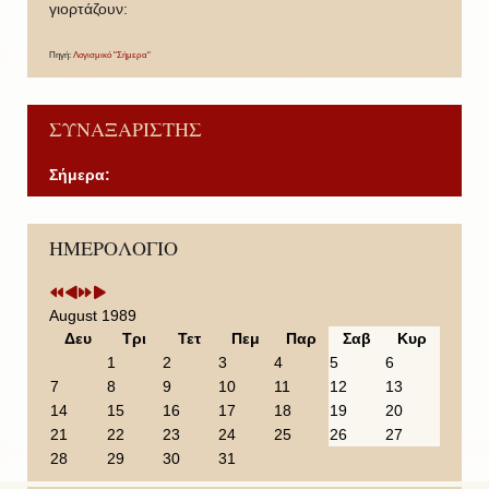
γιορτάζουν:
Πηγή:
Λογισμικό "Σήμερα"
ΣΥΝΑΞΑΡΙΣΤΗΣ
Σήμερα:
P
P
N
N
ΗΜΕΡΟΛΟΓΙΟ
r
r
e
e
e
e
x
x
v
v
t
t
i
i
Y
M
August 1989
o
o
e
o
Δευ
Τρι
Τετ
Πεμ
Παρ
Σαβ
Κυρ
u
u
a
n
1
2
3
4
5
6
s
s
r
t
7
8
9
10
11
12
13
Y
M
h
14
15
16
17
18
19
20
e
o
21
22
23
24
25
26
27
a
n
28
29
30
31
r
t
h