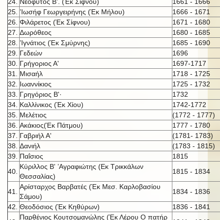
24.
Νεόφυτος Β'. (Έκ Σίφνου)
1661 - 1666
25.
’Ιωσήφ Γεωργειρήνης (Έκ Μήλου)
1666 - 1671
26.
Φιλάρετος (Έκ Σίφνου)
1671 - 1680
27.
Δωρόθεος
1680 - 1685
28.
’Ιγνάτιος (Έκ Σμύρνης)
1685 - 1690
29.
Γεδεών
1696
30.
Γρήγοριος Α'
1697-1717
31.
Μισαήλ
1718 - 1725
32.
Ιωαννίκιος
1725 - 1732
33.
Γρηγόριος Β'·
1732
34.
Καλλίνικος (Έκ Χίου)
1742-1772
35.
Μελέτιος
(1772 - 1777)
36.
Ακάκιος(Έκ Πάτμου)
1777 - 1780
37.
Γαβριήλ Α'
(1781- 1783)
38.
Δανιήλ
(1783 - 1815)
39.
Παΐσιος
1815
Κύριλλος Β' ’Αγραφιώτης (Εκ Τρικκάλων
40.
1815 - 1834
Θεσσαλίας)
Αρίσταρχος Βαρβατές (Έκ Μεσ. Καρλοβασίου
41.
1834 - 1836
Σάμου)
42.
Θεοδόσιος (Έκ Κηθύρων)
1836 - 1841
Παρθένιος Κουτσομανώλης (Έκ Λέρου Ο πατήρ