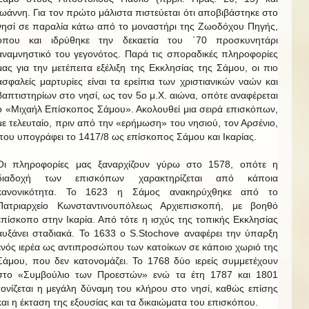
Ιωάννη. Για τον πρώτο μάλιστα πιστεύεται ότι αποβιβάστηκε στο
νησί σε παραλία κάτω από το μοναστήρι της Ζωοδόχου Πηγής,
όπου και ιδρύθηκε την δεκαετία του ΄70 προσκυνητάρι
αναμνηστικό του γεγονότος. Παρά τις σποραδικές πληροφορίες
μας για την μετέπειτα εξέλιξη της Εκκλησίας της Σάμου, οι πιο
ασφαλείς μαρτυρίες είναι τα ερείπια των χριστιανικών ναών και
βαπτιστηρίων στο νησί, ως τον 5ο μ.Χ. αιώνα, οπότε αναφέρεται
ο «Μιχαήλ Επίσκοπος Σάμου». Ακολουθεί μια σειρά επισκόπων,
με τελευταίο, πριν από την «ερήμωση» του νησιού, τον Αρσένιο,
που υπογράφει το 1417/8 ως επίσκοπος Σάμου και Ικαρίας.
Οι πληροφορίες μας ξαναρχίζουν γύρω στο 1578, οπότε η
διαδοχή των επισκόπων χαρακτηρίζεται από κάποια
κανονικότητα. Το 1623 η Σάμος ανακηρύχθηκε από το
Πατριαρχείο Κωνσταντινουπόλεως Αρχιεπισκοπή, με βοηθό
επίσκοπο στην Ικαρία. Από τότε η ισχύς της τοπικής Εκκλησίας
αυξάνει σταδιακά. Το 1633 ο S.Stochove αναφέρει την ύπαρξη
ενός ιερέα ως αντιπροσώπου των κατοίκων σε κάποιο χωριό της
Σάμου, που δεν κατονομάζει. Το 1768 δύο ιερείς συμμετέχουν
στο «Συμβούλιο των Προεστών» ενώ τα έτη 1787 και 1801
τονίζεται η μεγάλη δύναμη του κλήρου στο νησί, καθώς επίσης
και η έκταση της εξουσίας και τα δικαιώματα του επισκόπου.