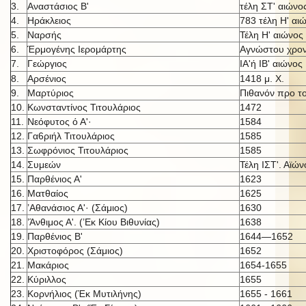
3.
Αναστάσιος Β'
τέλη ΣΤ' αιώνο
4.
Ηράκλειος
783 τέλη Η' αι
5.
Ναρσής
Τέλη Η' αιώνος
6.
Έρμογένης Ιερομάρτης
Αγνώστου χρον
7.
Γεώργιος
ΙΑ'ή IB' αι
ώνος
8.
Αρσένιος
1418 μ. X.
9.
Μαρτύριος
Πιθανόν προ τ
10.
Κωνσταντίνος Τιτουλάριος
1472
11.
Νεόφυτος ό Α'·
1584
12.
Γα6ριήλ Τιτουλάριος
1585
13.
Σωφρόνιος Τιτουλάριος
1585
14.
Συμεών
Τέλη ΙΣΤ'. Αϊών
15.
Παρθένιος Α'
1623
16.
Ματθαίος
1625
17.
’Αθανάσιος Α'· (Σάμιος)
1630
18.
’Άνθιμος Α'. (’Εκ Κίου Βιθυνίας)
1638
19.
Παρθένιος Β'
1644—1652
20.
Χριστοφόρος (Σάμιος)
1652
21.
Μακάριος
1654-1655
22.
Κύριλλος
1655
23.
Κορνήλιος (Έκ Μυτιλήνης)
1655 - 1661