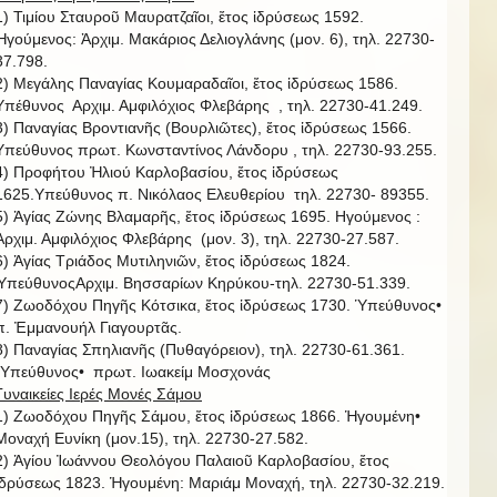
1) Τιμίου Σταυροῦ Μαυρατζαῖοι, ἔτος ἱδρύσεως 1592.
Ἡγούμενος: Ἀρχιμ. Μακάριος Δελιογλάνης (μον. 6), τηλ. 22730-
37.798.
2) Μεγάλης Παναγίας Κουμαραδαῖοι, ἔτος ἱδρύσεως 1586.
Υπέθυνος Αρχιμ. Αμφιλόχιος Φλεβάρης , τηλ. 22730-41.249.
3) Παναγίας Βροντιανῆς (Βουρλιῶτες), ἔτος ἱδρύσεως 1566.
Υπεύθυνος πρωτ. Κωνσταντίνος Λάνδορυ , τηλ. 22730-93.255.
4) Προφήτου Ἠλιού Καρλοβασίου, ἔτος ἱδρύσεως
1625.Υπεύθυνος π. Νικόλαος Ελευθερίου τηλ. 22730- 89355.
5) Ἁγίας Ζώνης Βλαμαρῆς, ἔτος ἱδρύσεως 1695. Ηγούμενος :
Ἀρχιμ. Αμφιλόχιος Φλεβάρης (μον. 3), τηλ. 22730-27.587.
6) Ἁγίας Τριάδος Μυτιληνιῶν, ἔτος ἱδρύσεως 1824.
ὙπεύθυνοςΑρχιμ. Βησσαρίων Κηρύκου-τηλ. 22730-51.339.
7) Ζωοδόχου Πηγῆς Κότσικα, ἔτος ἱδρύσεως 1730. Ὑπεύθυνος•
π. Ἐμμανουήλ Γιαγουρτᾶς.
8) Παναγίας Σπηλιανῆς (Πυθαγόρειον), τηλ. 22730-61.361.
῾Υπεύθυνος• πρωτ. Ιωακείμ Μοσχονάς
Γυναικείες Ιερές Μονές Σάμου
1) Ζωοδόχου Πηγῆς Σάμου, ἔτος ἱδρύσεως 1866. Ἡγουμένη•
Μοναχή Ευνίκη (μον.15), τηλ. 22730-27.582.
2) Ἁγίου Ἰωάννου Θεολόγου Παλαιοῦ Καρλοβασίου, ἔτος
ἱδρύσεως 1823. Ἡγουμένη: Μαριάμ Μοναχή, τηλ. 22730-32.219.