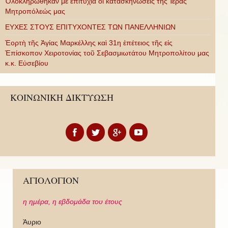
Ὁλοκληρώθηκαν μὲ ἐπιτυχία οἱ κατασκηνώσεις τῆς Ἱερᾶς
Μητροπόλεώς μας
ΕΥΧΕΣ ΣΤΟΥΣ ΕΠΙΤΥΧΟΝΤΕΣ ΤΩΝ ΠΑΝΕΛΛΗΝΙΩΝ
Ἑορτὴ τῆς Ἁγίας Μαρκέλλης καὶ 31η ἐπέτειος τῆς εἰς
Ἐπίσκοπον Χειροτονίας τοῦ Σεβασμιωτάτου Μητροπολίτου μας
κ.κ. Εὐσεβίου
ΚΟΙΝΩΝΙΚΗ ΔΙΚΤΥΩΣΗ
ΑΓΙΟΛΟΓΙΟΝ
η ημέρα,
η εβδομάδα του έτους
Άυριο