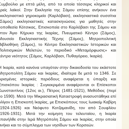
Συμβούλιο με επτά μέλη, από τα οποία τέσσερις κληρικοί και
τρείς λαϊκοί. Στην Εκκλησία της Σάμου επίσης ανήκουν ένα
εκκλησιαστικό γηροκομείο (Καρλόβασι), εκκλησιαστικά συσσίτια
(Σάμος) εκκλησιαστικές κατασκηνώσεις για μαθητές στην
τοποθεσία Κότσικας, Επισκοπεία στο Καρλόβασι της Σάμου και
στον Άγιο Κήρυκο της Ικαρίας, Πνευματικό Κέντρο (Σάμος),
Μουσείο Εκκλησιαστικής Τέχνης (Σάμος), Μητροπολιτική
Βιβλιοθήκη (Σάμος), το Κέντρο Εκκλησιαστικών Ιστορικών και
Πολιτισμικών Μελετών, το περιοδικό «Μεταμόρφωσις» και
κέντρα νεότητος (Σάμος, Καρλόβασι, Πυθαγόρειο, Ικαρία).
Η Ικαρία, κατά κανόνα υπαγόταν στην δικαιοδοσία του εκάστοτε
Μητροπολίτη Σάμου και Ικαρίας, ιδιαίτερα δε μετά το 1346. Σε
ορισμένες ιστορικές περιόδους αναφέρεται η ύπαρξη και
Επισκόπου Ικαρίας : Συγκεκριμένα αναφέρονται οι Επίσκοποι
Κωνσταντίνος (12ος αι.), Πέτρος (1481-1521), Μεθόδιος (περί
το 1590). Μετά την Μικρασιατική Καταστροφή ανασυστάθηκε επί
ολίγον η Επισκοπή Ικαρίας, με Επισκόπους τους Ιωακείμ Καβίρη
(1924-1926) και Νεόφυτο Κοτζαμανίδη, τον από Σουφλίου
(1926-1931). Μετά την κοίμηση του τελευταίου, η Ικαρία
επανήλθε στην Ιερά Μητρόπολη Σάμου και Ικαρίας, στην οποία
ανήκει και το σύμπλεγμα των νησίδων των Κορσεών.