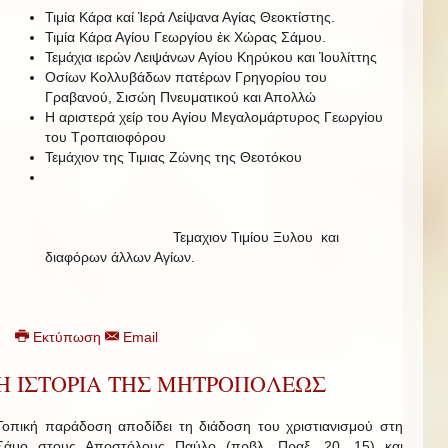
Τιμία Κάρα καί Ἱερά Λείψανα Αγίας Θεοκτίστης.
Τιμία Κάρα Αγίου Γεωργίου ἐκ Χώρας Σάμου.
Τεμάχια ιερών Λειψάνων Αγίου Κηρύκου και Ἰουλίττης
Οσίων Κολλυβάδων πατέρων Γρηγορίου του
Γραβανού, Σισώη Πνευματικού και Απολλώ
Η αριστερά χείρ του Αγίου Μεγαλομάρτυρος Γεωργίου
του Τροπαιοφόρου
Τεμάχιον της Τιμιας Ζώνης της Θεοτόκου
Τεμαχιον Τιμίου Ξυλου και
διαφόρων άλλων Αγίων.
Εκτύπωση
Email
Η ΙΣΤΟΡΙΑ ΤΗΣ ΜΗΤΡΟΠΟΛΕΩΣ
Τοπική παράδοση αποδίδει τη διάδοση του χριστιανισμού στη
Σάμο στους Αποστόλους Παύλο (πρβλ. Πραξ. 20, 15) και