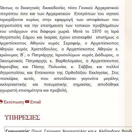
Πάντως οι διοικητικές δικαιοδοσίες τόσο Γενικού Αρχιερατικού
επιτρόπου όσο και των Αρχιερατικών Επιτρόπων του νησιού
περιορίζονται κυρίως στην εφαρμογή των αποφάσεων του
μητροπολίτη και την επισήμανση των τοπικών προβλημάτων
που υπάρχουν στα διάφορα χωριά. Μετά το 1970 τη Ιερά
Μητρόπολη Σάμου και Ικαρίας έχουν επισκεφθεί επισήμως ο
Αρχιεπίσκοπος Αθηνών κυρός Σεραφείμ, ο Αρχιεπίσκοπος
Αθηνών κυρός Χριστόδουλος, ο Αρχιεπίσκοπος Αθηνών κ.
Ιερώνυμος Β΄, ο Πατριάρχης Ιεροσολύμων κυρός Διόδωρος, ο
Οικουμενικός Πατριάρχης κ. Βαρθολομαίος, ο Αρχιεπίσκοπος
Βαρσοβίας και Πάσης Πολωνίας κ. Σάββας και πολλοί
Μητροπολίτες και Επίσκοποι της Ορθοδόξου Εκκλησίας. Στις
επισκέψεις αυτές, που αποτέλεσαν γεγονότα μεγάλης
εκκλησιαστικής και πνευματικής σημασίας, αποδόθηκε
ξεχωριστή επισημότητα και προβολή.
Εκτύπωση
Email
ΥΠΗΡΕΣΙΕΣ
Γραμματεία:
Πρωτ. Γεώργιος Ἀρχοντούλης και κ. Αλέξανδρος Βαρβ