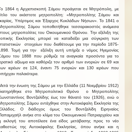
Το 1864 η Αρχιεπισκοπή Σάμου προάγεται σε Μητρόπολη, με
τίτλο του εκάστοτε μητροπολίτη: «Μητροπολίτης Σάμου και
Ικαρίας, Υπέρτιμος και Έξαρχος Κυκλάδων Νήσων». Το 1841 ο
Μητροπολίτης Σάμου τοποθετήθηκε τεσσαρακοστός ανάμεσα
στους μητροπολίτες του Οικουμενικού Θρόνου. Την εξέλιξη της
τοπικής Εκκλησίας μπορεί να καταδείξει μια σύγκριση των
στατιστικών στοιχείων που διαθέτουμε για την περίοδο 1875-
1898. Τομή για την εξέλιξη αυτή υπήρξε ο νόμος Ηγεμονίας
Σάμου του 1888 που ρύθμιζε τα αναγκαία προσόντα για το
ιερατικό αξίωμα και καθόριζε τον αριθμό των ενοριών σε 69 και
των ιερέων σε 124, έναντι 75 ενοριών και 130 ιερέων που
υπήρχαν παλαιότερα.
Μετά την ένωση της Σάμου με την Ελλάδα (11 Νοεμβρίου 1912)
διατηρήθηκε στο Μητροπολιτικό Θρόνο ο Μητροπολίτης
Κωνσταντίνος Βοντζαλίδης έως τον θάνατό του (1926), ενώ ο
Μητροπολίτης Σάμου εντάχθηκε στην Αυτοκέφαλη Εκκλησία της
Ελλάδος. Ο διάδοχος όμως του Βοντζαλίδη Ειρηναίος
Παπαμιχαήλ ανήκε στο κλίμα του Οικουμενικού Πατριαρχείου και
η εκλογή του αποτέλεσε ένα είδος μετάβασης προς το νέο
καθεστώς της Αυτοκέφαλης Εκκλησίας, όπου ανήκε και η