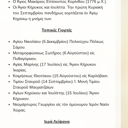
Ο Άγιος Μακάριος Επίσκοπος Κορίνθου (1776 μ.Χ.).
Οι Άγιοι Κήρυκος και Ιουλίττα. Την πρώτη Κυριακή
του Σεπτεμβρίου πανδήμως εορτάζεται ἐν Ἁγίῳ
Κηρύκῳ η μνήμη των.
Τοπικές Γιορτές
Αγίου Νικολάου (6 Δεκεμβρίου) Πολιούχου Πόλεως
Σάμου.
Μεταμορφώσεως Σωτῆρος (6 Αὐγούστου) εἰς
Πυθαγόρειον.
Αγίας Μαρίνης (17 Ἰουλίου) εἰς Ἅγιον Κήρυκον
Ἰκαρίας.
Κοιμήσεως Θεοτόκου (15 Αὐγούστου) εἰς Καρλόβασι.
Τιμίου Σταυροῦ (14 Σεπτεμβρίου) Ἱ. Μονή Τιμίου
Σταυροῦ Μαυρατζαίων.
Αγίων Κηρύκου και Ἰουλίττης (15 Ἰουλίου) Ἅγιον
Κήρυκον.
Νεομάρτυρος Γεωργίου εἰς τόν ὁμώνυμον Ἱερόν Ναόν
Χώρας.
Ιερά Λείψανα