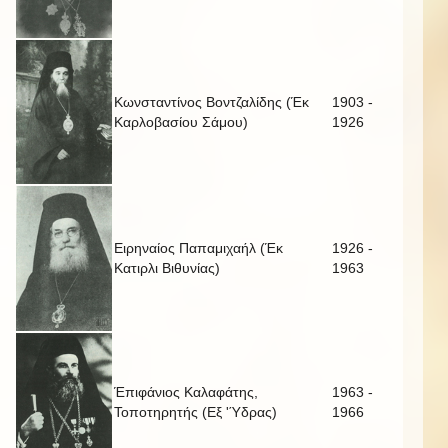
Κωνσταντίνος Βοντζαλίδης (Έκ
1903 -
Καρλοβασίου Σάμου)
1926
Ειρηναίος Παπαμιχαήλ (Έκ
1926 -
Κατιρλι Βιθυνίας)
1963
Έπιφάνιος Καλαφάτης,
1963 -
Τοποτηρητής (Εξ 'Ύδρας)
1966