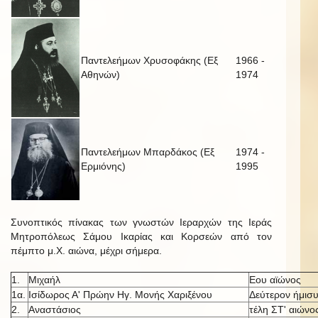
Παντελεήμων Χρυσοφάκης (Εξ
1966 -
Αθηνών)
1974
Παντελεήμων Μπαρδάκος (Εξ
1974 -
Ερμιόνης)
1995
Συνοπτικός πίνακας των γνωστών Ιεραρχών της Ιεράς
Μητροπόλεως Σάμου Ικαρίας και Κορσεών από τον
πέμπτο μ.Χ. αιώνα, μέχρι σήμερα.
1.
Μιχαήλ
Εου αϊώνος
1α.
Ισίδωρος Α' Πρώην Ηγ. Μονής Χαριξένου
Δεύτερον ήμισυ
2.
Αναστάσιος
τέλη ΣΤ' αιώνο