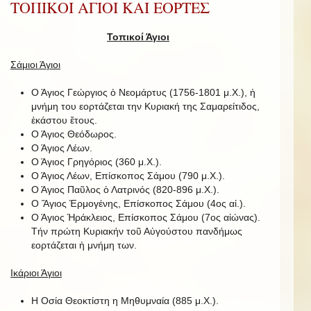
ΤΟΠΙΚΟΙ ΑΓΙΟΙ ΚΑΙ ΕΟΡΤΕΣ
Τοπικοί Άγιοι
Σάμιοι Άγιοι
Ο Άγιος Γεώργιος ὁ Νεομάρτυς (1756-1801 μ.Χ.), ἡ
μνήμη του εορτάζεται την Κυριακή της Σαμαρείτιδος,
ἑκάστου ἔτους.
Ο Άγιος Θεόδωρος.
Ο Άγιος Λέων.
Ο Άγιος Γρηγόριος (360 μ.Χ.).
Ο Άγιος Λέων, Επίσκοπος Σάμου (790 μ.Χ.).
Ο Άγιος Παῦλος ὁ Λατρινός (820-896 μ.Χ.).
Ο Ἅγιος Ἑρμογένης, Επίσκοπος Σάμου (4ος αἰ.).
Ο Άγιος Ἡράκλειος, Επίσκοπος Σάμου (7ος αἰώνας).
Τήν πρώτη Κυριακήν τοῦ Αὐγούστου πανδήμως
εορτάζεται ἡ μνήμη των.
Ικάριοι Άγιοι
Η Οσία Θεοκτίστη η Μηθυμναία (885 μ.Χ.).