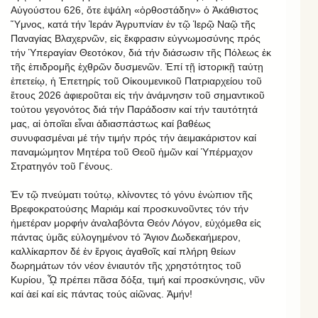
Αὐγούστου 626, ὅτε ἐψάλη «ὀρθοστάδην» ὁ Ἀκάθιστος
Ὕμνος, κατά τήν Ἱεράν Ἀγρυπνίαν ἐν τῷ Ἱερῷ Ναῷ τῆς
Παναγίας Βλαχερνῶν, εἰς ἔκφρασιν εὐγνωμοσύνης πρός
τήν Ὑπεραγίαν Θεοτόκον, διά τήν διάσωσιν τῆς Πόλεως ἐκ
τῆς ἐπιδρομῆς ἐχθρῶν δυσμενῶν. Ἐπί τῇ ἱστορικῇ ταύτῃ
ἐπετείῳ, ἡ Ἐπετηρίς τοῦ Οἰκουμενικοῦ Πατριαρχείου τοῦ
ἔτους 2026 ἀφιεροῦται εἰς τήν ἀνάμνησιν τοῦ σημαντικοῦ
τούτου γεγονότος διά τήν Παράδοσιν καί τήν ταυτότητά
μας, αἱ ὁποῖαι εἶναι ἀδιασπάστως καί βαθέως
συνυφασμέναι μέ τήν τιμήν πρός τήν ἀειμακάριστον καί
παναμώμητον Μητέρα τοῦ Θεοῦ ἡμῶν καί Ὑπέρμαχον
Στρατηγόν τοῦ Γένους.
Ἐν τῷ πνεύματι τούτῳ, κλίνοντες τό γόνυ ἐνώπιον τῆς
Βρεφοκρατούσης Μαριάμ καί προσκυνοῦντες τόν τήν
ἡμετέραν μορφήν ἀναλαβόντα Θεόν Λόγον, εὐχόμεθα εἰς
πάντας ὑμᾶς εὐλογημένον τό Ἅγιον Δωδεκαήμερον,
καλλίκαρπον δέ ἐν ἔργοις ἀγαθοῖς καί πλήρη θείων
δωρημάτων τόν νέον ἐνιαυτόν τῆς χρηστότητος τοῦ
Κυρίου, ᾯ πρέπει πᾶσα δόξα, τιμή καί προσκύνησις, νῦν
καί ἀεί καί εἰς πάντας τούς αἰῶνας. Ἀμήν!