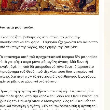
Ἀγαπητά μου παιδιά,
Ὁ κόσμος ἦταν βυθισμένος στὸν πόνο, τὸ μῖσος, τὴν
ἀπανθρωπιὰ καὶ τὸν φόβο. Ἡ ἁμαρτία εἶχε χωρίσει τὸν ἄνθρωπο
ἀπὸ τὴν πηγὴ τῆς χαρᾶς, τῆς εἰρήνης, τῆς εὐτυχίας.
Τὸ κατάντημα αὐτὸ τοῦ προχριστιανικοῦ κόσμου δὲν μποροῦσε
νὰ τὸ γιατρέψει παρὰ μόνο μιά μεγάλη ἀγάπη. Μιὰ δυνατὴ
μεγάλη ἀγάπη, ποὺ θὰ μποροῦσε νὰ κάνει ξανὰ τὸ ὡραιότατο
δημιούργημα τοῦ Θεοῦ, ποὺ εἶχε γίνει τόσο δυστυχισμένο καὶ
φτωχό, ὅ,τι ἦταν πρὶν τὸ φθονήσει ὁ μισάνθρωπος Ἑωσφόρος,
πρὶν τὸ ρίξει στὸ χάος καὶ στὸ θάνατο.
Ὅμως αὐτὴ ἡ ἀγάπη δὲν βρίσκονταν στὴ γῆ. Ἔπρεπε νὰ ρθεῖ
ἀπὸ πολὺ ψηλά, ἀπὸ τὴν καρδιὰ τοῦ ἴδιου τοῦ Θεοῦ Πατέρα. Καὶ
ἦρθε εἰς τήν Βηθλεέμ ὅπου ὁ Μονογενής Υἱός τοῦ Θεοῦ εἶδε τό
φῶς καί ἐγεννήθη ἡ ἀγάπη. «Ἐν τοῦτω ἐφανερώθη ἡ ἀγάπη τοῦ