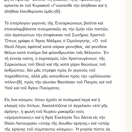
κρίνεται ἐκ τοῦ Κυριακοῦ «Γνώσεσθε τήν ἀλήθειαν καί ἡ
ἀλήθεια ἐλευθερώσει ὑμᾶς»[6].
Τό ὑπέρλογον γεγονός τῆς Ἐνσαρκώσεως βιοῦται καί
ἐπαναλαμβάνεται πνευματικῶς εἰς τήν ζωήν τῶν πιστῶν,
τῶν ἀγαπώντων τήν ἐπιφάνειαν τοῦ Σωτῆρος Χριστοῦ.
Ὅπως γράφει ὁ Ἅγιος Μάξιμος ὁ Ὁμολογητής, «Ὁ
τοῦ
Θεοῦ Λόγος ἐφάπαξ κατά σάρκα γεννηθείς, ἀεί γεννᾶται
θέλων κατά πνεῦμα διά φιλανθρωπίαν τοῖς θέλουσι». Ἐν
τῇ ἐννοίᾳ ταύτῃ, ὁ ἑορτασμός τῶν Χριστουγέννων, τῆς
Σαρκώσεως τοῦ Θεοῦ καί τῆς κατά χάριν θεώσεως τοῦ
ἀνθρώπου, δέν μᾶς στρέφει πρός ἕν γεγονός τοῦ
παρελθόντος, ἀλλά μᾶς κατευθύνει πρός τήν «μέλλουσαν
πόλιν»[8], πρός τήν αἰωνίαν Βασιλείαν τοῦ Πατρός καί τοῦ
Υἱοῦ καί τοῦ Ἁγίου Πνεύματος.
Εἰς ἕνα κόσμον, ὅπου ἠχοῦν αἱ πολεμικαί ἰαχαί καί ἡ
κλαγγή τῶν ὅπλων, διασαλπίζεται τό ἀγγελικόν «ἐπί γῆς
εἰρήνη», ἡ φωνή τοῦ Κυρίου μακαρίζει τούς
«εἰρηνοποιούς» καί ἡ Ἁγία Ἐκκλησία Του δέεται εἰς τήν
Θείαν Λειτουργίαν «ὑπέρ τῆς ἄνωθεν εἰρήνης» καί «ὑπέρ
τῆς εἰρήνης τοῦ σύμπαντος κόσμου». Ἡ γνησία πίστις εἰς