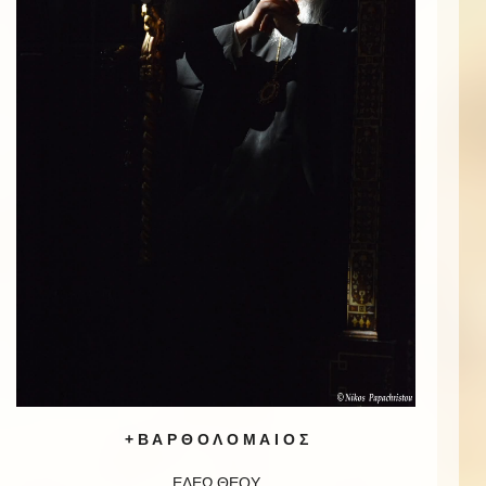
+ Β Α Ρ Θ Ο Λ Ο Μ Α Ι Ο Σ
ΕΛΕῼ ΘΕΟΥ