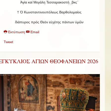
Ἁγία καί Μεγάλη Τεσσαρακοστή ͵βκςʹ
† Ὁ Κωνσταντινουπόλεως Βαρθολομαίος
διάπυρος πρός Θεόν εὐχέτης πάντων ὑμῶν
Εκτύπωση
Email
Tweet
ΕΓΚΥΚΛΙΟΣ ΑΓΙΩΝ ΘΕΟΦΑΝΕΙΩΝ 2026