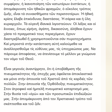
συμφέρον, ἡ ἱκανοποίηση τῶν κατωτέρων ἐνστίκτων, ἡ
ἀπομάκρυνση τῶν ἠθικῶν φραγμῶν, ὁ εὔκολος τρόπος
ζωῆς, εἶναι τά συναισθήματα τῶν περισσοτέρων. Ἡ ἠθική
κρίσις ἔλαβε ἐπικίνδυνες διαστάσεις. Ἡ σάρκα και ἡ ὕλη
κυριαρχοῦν. Τά εὐγενῆ ἰδανικά λιγοστεύουν. Οἱ λέξεις και οἱ
ἔννοιες, ὅπως εἰρήνη, ἀγάπη, δικαιοσύνη, ἀλήθεια ἔχουν
χάσει τό πραγματικό τους περιεχόμενο, ἔχουν
διαστρεβλωθεῖ ἤ χρησιμοποιοῦνται σάν πυροτεχνήματα.
Καί μπροστά στήν κατάσταση αὐτή καλούμεθα να
ἀναλλογισθοῦμε τίς εὐθύνες μας, τίς ὑποχρεώσεις μας. Να
πάρουμε ἀποφάσεις, να ἀτενίσουμε τό μέλλον με γνώμονα
τον νόμο τοῦ Θεοῦ.
Εἶναι γεγονός ἀναντίρρητο, ὅτι ἡ ὑποβάθμιση τῆς
πνευματικότητος τῆς ἐποχῆς μας ὀφείλεται ἀποκλειστικά
και μόνο στήν ἀπουσία τοῦ Χριστοῦ άπό τίς καρδιές τῶν
πολλῶν. Στην ἀπουσία τῆς Ὀρθόδοξης πνευματικότητος.
Στον ἀτροφικό καί ἡμιτελῆ πνευματικό καταρτισμό μας.
Στήν θυσία τοῦ «ἐγώ» και τῶν προσωπικῶν ἐπιδιώξεών
μας. Στήν ἀπομάκρυνση ἀπό τον Χριστιανικό τρόπο τοῦ
σκέπτεσθαι και τοῦ ζεῖν.