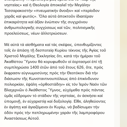
νηστείας» καί ἡ Θεολογία ἀποκαλεῖ τήν Μεγάλην
Τεσσαρακοστήν «πνευματικήν ἄνοιξιν» καί «περίοδον
χαρᾶς καί φωτός». Ὅλα αὐτά ἀποκτοῦν ἰδιαιτέραν
ἐπικαιρότητα καί ἀξίαν ἐνώπιον τῆς συγχρόνου
ἀνθρωπολογικῆς συγχύσεως καί τῶν, πολιτισμικῆς
προελεύσεως, νέων ἀλλοτριώσεων.
Μέ αὐτά τά αἰσθήματα καί τάς σκέψεις, ὑπενθυμίζοντες
τοῖς ἐν ἁπάσῃ τῇ δεσποτείᾳ Κυρίου τέκνοις τῆς Ἁγίας τοῦ
Χριστοῦ Μεγάλης Ἐκκλησίας ὅτι, κατά τήν ἡμέραν τοῦ
Ἀκαθίστου Ὕμνου θά κορυφωθοῦν οἱ ἑορτασμοί ἐπί τῇ
συμπληρώσει 1400 ἐτῶν ἀπό τοῦ ἔτους 626, ὅτε, πρός
ἔκφρασιν εὐγνωμοσύνης πρός τήν Θεοτόκον διά τήν
διάσωσιν τῆς Κωνσταντινουπόλεως ἀπό ἐπικίνδυνον
πολιορκίαν, ἐψάλη «ὀρθοστάδην» εἰς τόν Ἱερόν Ναόν τῶν
Βλαχερνῶν ὁ Ἀκάθιστος Ὕμνος, εὐχόμεθα πρός πάντας
ὑμᾶς εὔδρομον τό στάδιον τῆς νηστείας, ἐν ἀσκήσει καί
ὑπομονῇ, ἐν εὐχαριστίᾳ καί δοξολογίᾳ. Εἴθε, ἀληθεύοντες
ἐν ἀγάπῃ καί ἁγιαζόμενοι ἐν Κυρίῳ, νά βαδίσωμεν τήν
ὁδόν πρός τήν πεπληρωμένην χαράν τῆς λαμπροφόρου
Ἀναστάσεως Αὐτοῦ.