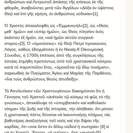
ἀνθρώπων καί Λυτρωτοῦ ἁπάσης τῆς κτίσεως ἐκ τῆς
φθορᾶς, ἀναβοῶντες μετά τῶν Ἀγγέλων «Δόξα ἐν ὑψίστοις
Θεῷ καί ἐπί γῆς εἰρήνη, ἐν ἀνθρώποις εὐδοκία»[1].
Ὁ Χριστός ἀπεκαλύφθη ὡς «Ἐμμανουήλ»[2], ὡς «Θεός
μεθ᾿ ἡμῶν» καί «ὑπέρ ἡμῶν», ὡς Θεός πλησίον ἑνός
ἑκάστου ἐξ ἡμῶν, ὡς «καί ἡμῶν αὐτῶν συγγενέ-
στερος»[3]. Ὁ «ὁμοούσιος» τῷ Θεῷ Πατρί προαιώνιος
Λόγος, καθώς ἐδογμάτισεν ἡ ἐν Νικαίᾳ Α’ Οἰκουμενική
Σύνοδος, ἡ 1700ή ἐπέτειος ἀπό τῆς συγκλήσεως τῆς
ὁποίας ἐτιμήθη πρεπόντως ὑπό τοῦ χριστιανικοῦ κόσμου
κατά τό παριππεῦον ἔτος, «ὁμοιοῦται τῷ ἰδίῳ ποιήματι»,
σαρκωθείς ἐκ Πνεύματος Ἁγίου καί Μαρίας τῆς Παρθένου,
«ἵνα τούς ἀνθρώπους θεούς ἀποδείξῃ».
Τό Ἀπολυτίκιον τῶν Χριστουγέννων διακηρύσσει ὅτι ἡ
Γέννησις τοῦ Χριστοῦ «ἀνέτειλε τῷ κόσμῳ τό φῶς τό τῆς
γνώσεως», ἀπεκάλυψε τό «ὑπερβατικόν καί καθολικόν
νόημα» τῆς ζωῆς καί τῆς ἱστορίας, τήν ἀλήθειαν, ὅτι μόνον
ἡ χριστιανική πίστις δύναται νά ἱκανοποιήσῃ πλήρως τάς
βαθυτέρας ἀναζητήσεις τοῦ νοός καί τήν δίψαν τῆς
καρδίας, ὅτι «οὐκ ἔστιν ἐν ἄλλῳ οὐδενί ἡ σωτηρία» [4] εἰ
μή ἐν Χριστῷ. Ἔκτοτε, «ἡ γνῶσις», ἥτις «φυσιοῖ»[5],