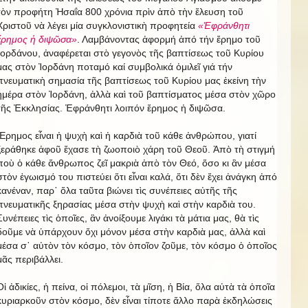
τὸν προφήτη Ἠσαΐα 800 χρόνια πρὶν ἀπὸ τὴν ἔλευση τοῦ
Χριστοῦ νὰ λέγει μία συγκλονιστικὴ προφητεία
«Ἐφράνθητι
ἔρημος ἡ διψῶσα»
. Λαμβάνοντας ἀφορμή ἀπό τήν ἔρημο τοῦ
Ἰορδάνου, ἀναφέρεται στὸ γεγονὸς τῆς βαπτίσεως τοῦ Κυρίου
μας στὸν Ἰορδάνη ποταμό καί συμβολικά ὁμιλεῖ γιά τήν
πνευματικὴ σημασία τῆς βαπτίσεως τοῦ Κυρίου μας ἐκείνη τὴν
ἡμέρα στὸν Ἰορδάνη, ἀλλὰ καὶ τοῦ βαπτίσματος μέσα στὸν χῶρο
τῆς Ἐκκλησίας. Ἐφράνθητι λοιπόν ἔρημος ἡ διψῶσα.
Ἔρημος εἶναι ἡ ψυχὴ καὶ ἡ καρδιὰ τοῦ κάθε ἀνθρώπου, γιατί
ξεράθηκε ἀφοῦ ἔχασε τὴ ζωοποιὸ χάρη τοῦ Θεοῦ. Ἀπὸ τὴ στιγμή
ποὺ ὁ κάθε ἄνθρωπος ζεῖ μακριὰ ἀπὸ τὸν Θεό, ὅσο κι ἂν μέσα
στὸν ἐγωισμό του πιστεύει ὅτι εἶναι καλά, ὅτι δὲν ἔχει ἀνάγκη ἀπό
κανέναν, παρ᾿ ὅλα ταῦτα βιώνει τὶς συνέπειες αὐτῆς τῆς
πνευματικῆς ξηρασίας μέσα στὴν ψυχὴ καὶ στὴν καρδιὰ του.
Συνέπειες τὶς ὁποῖες, ἂν ἀνοίξουμε λιγάκι τὰ μάτια μας, θὰ τὶς
δοῦμε νὰ ὑπάρχουν ὄχι μόνον μέσα στὴν καρδιὰ μας, ἀλλὰ καὶ
μέσα σ᾿ αὐτὸν τὸν κόσμο, τὸν ὁποῖον ζοῦμε, τὸν κόσμο ὁ ὁποῖος
μᾶς περιβάλλει.
Οἱ ἀδικίες, ἡ πείνα, οἱ πόλεμοι, τὰ μῖση, ἡ Βία, ὅλα αὐτὰ τὰ ὁποῖα
κυριαρκοῦν στὸν κόσμο, δὲν εἶναι τίποτε ἄλλο παρὰ ἐκδηλώσεις