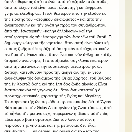
ἀπελευθέρωσις ἀπό τό ἐγώ, ἀπό τό «ζητεῖν τά ἑαυτοῦ»,
ἀπό τό «ἔχειν τοῦ εἶναι μας», εἶναι πηγή καί ἔκφρασις
γνησίας ἐλευθερίας. Τί ἀληθέστερον ἀπό τήν ἔξοδον ἐκ
τῆς εἱρκτῆς τοῦ «ἀτομικοῦ δικαιώματος» καί ἀπό τήν
ἀνοικτοσύνην καί τήν ἀγάπην πρός τόν συνάνθρωπον,
ἀπό τήν ἐσωτερικήν «καλήν ἀλλοίωσιν» καί τήν
σταθερότητα εἰς τήν ἐφαρμογήν τῶν ἐντολῶν τοῦ Θεοῦ; Τί
δημιουργικώτερον τῆς νηστείας, ὅταν αὐτή εἶναι ὁλιστική
στάσις ζωῆς καί ἐκφράζῃ τό ἀσκητικόν καί εὐχαριστιακόν
πνεῦμα τῆς Ἐκκλησίας, ὅταν εἶναι «κοινόν ἄθλημα» καί ὄχι
ἀτομικόν ἀγώνισμα; Τί ὑπαρξιακῶς συγκλονιστικώτερον
ἀπό τήν μετάνοιαν, τήν ἐσωτερικήν μεταστροφήν, ὡς
ζωτικήν κατεύθυνσιν πρός τήν ἀλήθειαν, τήν ἐκ νέου
ἀνακάλυψιν τῆς δυνάμεως τῆς Θείας Χάριτος, τοῦ βάθους
τῆς ἐν Χριστῷ ζωῆς καί τῆς ἐλπίδος ζωῆς αἰωνίου; Εἶναι
ἐντυπωσιακόν τό γεγονός ὅτι, ὅταν ἀντικατεστάθη ὁ
πρωτοχριστιανικός χαρακτήρ τῆς Ἁγίας καί Μεγάλης
Τεσσαρακοστῆς ὡς περιόδου προετοιμασίας διά τό Ἅγιον
Βάπτισμα εἰς τήν Θείαν Λειτουργίαν τῆς Ἀναστάσεως, ἀπό
τό «ἦθος τῆς μετανοίας», παρέμεινεν ἡ βίωσις αὐτῆς ὡς
«δευτέρου βαπτίσματος». Διά τόν λόγον αὐτόν, ἡ
περίοδος τῆς νηστείας καί τῆς μετανοίας δέν εἶναι
σκυθρωπή. Ἡ ὑμνολογία μας ὁμιλεῖ διά τό «ἔαρ τῆς