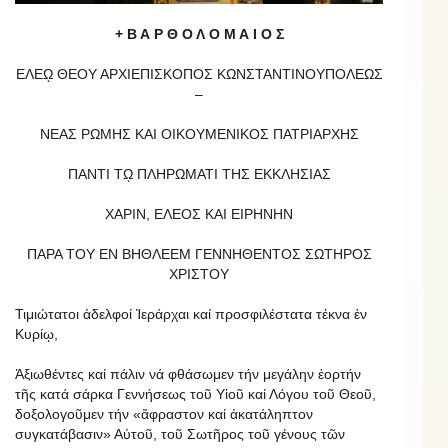
+ Β Α Ρ Θ Ο Λ Ο Μ Α Ι Ο Σ
ΕΛΕῼ ΘΕΟΥ ΑΡΧΙΕΠΙΣΚΟΠΟΣ ΚΩΝΣΤΑΝΤΙΝΟΥΠΟΛΕΩΣ
–
ΝΕΑΣ ΡΩΜΗΣ ΚΑΙ ΟΙΚΟΥΜΕΝΙΚΟΣ ΠΑΤΡΙΑΡΧΗΣ
ΠΑΝΤΙ Τῼ ΠΛΗΡΩΜΑΤΙ ΤΗΣ ΕΚΚΛΗΣΙΑΣ
ΧΑΡΙΝ, ΕΛΕΟΣ ΚΑΙ ΕΙΡΗΝΗΝ
ΠΑΡΑ ΤΟΥ ΕΝ ΒΗΘΛΕΕΜ ΓΕΝΝΗΘΕΝΤΟΣ ΣΩΤΗΡΟΣ
ΧΡΙΣΤΟΥ
Τιμιώτατοι ἀδελφοί Ἱεράρχαι καί προσφιλέστατα τέκνα ἐν
Κυρίῳ,
Ἀξιωθέντες καί πάλιν νά φθάσωμεν τήν μεγάλην ἑορτήν
τῆς κατά σάρκα Γεννήσεως τοῦ Υἱοῦ καί Λόγου τοῦ Θεοῦ,
δοξολογοῦμεν τήν «ἄφραστον καί ἀκατάληπτον
συγκατάβασιν» Αὐτοῦ, τοῦ Σωτῆρος τοῦ γένους τῶν