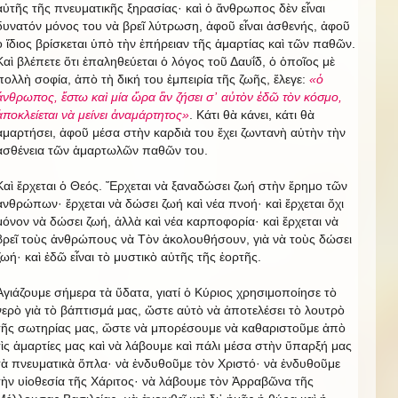
αὐτῆς τῆς πνευματικῆς ξηρασίας· καὶ ὁ ἄνθρωπος δὲν εἶναι
δυνατόν μόνος του νὰ βρεῖ λύτρωση, ἀφοῦ εἶναι ἀσθενής, ἀφοῦ
ὁ ἴδιος βρίσκεται ὑπὸ τὴν ἐπήρειαν τῆς ἁμαρτίας καὶ τῶν παθῶν.
Καὶ βλέπετε ὅτι ἐπαληθεύεται ὁ λόγος τοῦ Δαυΐδ, ὁ ὁποῖος μὲ
πολλὴ σοφία, ἀπὸ τὴ δική του ἐμπειρία τῆς ζωῆς, ἔλεγε:
«ὁ
ἄνθρωπος, ἔστω καὶ μία ὥρα ἂν ζήσει σ᾿ αὐτὸν ἐδῶ τὸν κόσμο,
ἀποκλείεται νὰ μείνει ἀναμάρτητος»
. Κάτι θὰ κάνει, κάτι θὰ
ἁμαρτήσει, ἀφοῦ μέσα στὴν καρδιὰ του ἔχει ζωντανὴ αὐτὴν τὴν
ἀσθένεια τῶν ἁμαρτωλῶν παθῶν του.
Καὶ ἔρχεται ὁ Θεός. Ἔρχεται νὰ ξαναδώσει ζωή στὴν ἔρημο τῶν
ἀνθρώπων· ἔρχεται νὰ δώσει ζωή καὶ νέα πνοή· καὶ ἔρχεται ὄχι
μόνον νὰ δώσει ζωή, ἀλλὰ καὶ νέα καρποφορία· καὶ ἔρχεται νὰ
βρεῖ τοὺς ἀνθρώπους νὰ Τὸν ἀκολουθήσουν, γιὰ νὰ τοὺς δώσει
ζωή· καὶ ἐδῶ εἶναι τὸ μυστικὸ αὐτῆς τῆς ἑορτῆς.
Ἁγιάζουμε σήμερα τὰ ὕδατα, γιατί ὁ Κύριος χρησιμοποίησε τὸ
νερὸ γιὰ τὸ βάπτισμά μας, ὥστε αὐτὸ νὰ ἀποτελέσει τὸ λουτρὸ
τῆς σωτηρίας μας, ὥστε νὰ μπορέσουμε νὰ καθαριστοῦμε ἀπὸ
τὶς ἁμαρτίες μας καὶ νὰ λάβουμε καὶ πάλι μέσα στὴν ὕπαρξή μας
τὰ πνευματικὰ ὅπλα· νὰ ἐνδυθοῦμε τὸν Χριστό· νὰ ἐνδυθοῦμε
τὴν υἱοθεσία τῆς Χάριτος· νὰ λάβουμε τὸν Ἀρραβῶνα τῆς