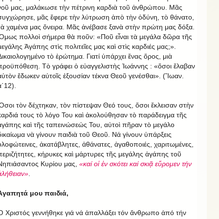
νοῦ μας, μαλάκωσε τὴν πέτρινη καρδιὰ τοῦ ἀνθρώπου. Μᾶς
συγχώρησε, μᾶς ἔφερε τὴν λύτρωση ἀπὸ τὴν ὀδύνη, τὸ θάνατο,
τὰ χαμένα μας ὄνειρα. Μᾶς ἀνέβασε ξανὰ στὴν πρώτη μας δόξα.
Ὅμως πολλοὶ σήμερα θὰ ποῦν: «Ποῦ εἶναι τὰ μεγάλα δῶρα τῆς
μεγάλης Ἀγάπης στὶς πολιτεῖες μας καὶ στὶς καρδιές μας;».
Δικαιολογημένο τὸ ἐρώτημα. Γιατί ὑπάρχει ἕνας ὅρος, μιὰ
προϋπόθεση. Τὸ γράφει ὁ εὐαγγελιστὴς Ἰωάννης : «ὅσοι ἔλαβαν
αὐτὸν ἔδωκεν αὐτοῖς ἐξουσίαν τέκνα Θεοῦ γενέσθαι». (Ἴωαν.
α΄12).
Ὅσοι τὸν δέχτηκαν, τὸν πίστεψαν Θεό τους, ὅσοι ἔκλεισαν στὴν
καρδιά τους τὸ λόγο Του καὶ ἀκολούθησαν τὸ παράδειγμα τῆς
ἀγάπης καὶ τῆς ταπεινώσεώς Του, αὐτοὶ πῆραν τὸ μεγάλο
δικαίωμα νὰ γίνουν παιδιὰ τοῦ Θεοῦ. Νά γίνουν ὑπάρξεις
ὁλοφώτεινες, ἀκατάβλητες, ἀθάνατες, ἀγαθοποιές, χαριτωμένες,
περιζήτητες, κήρυκες καὶ μάρτυρες τῆς μεγάλης ἀγάπης τοῦ
Νηπιάσαντος Κυρίου μας,
«καί οἱ ἐν σκότει καί σκιᾷ εὔρομεν τήν
ἀλήθειαν»
.
Ἀγαπητά μου παιδιά,
Ὁ Χριστός γεννήθηκε γιά νά ἀπαλλάξει τόν ἄνθρωπο ἀπό τήν