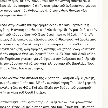
Θεοῦ ἐν ἡμῖν, ὅτι τόν Υἱόν Αὐτοῦ τόν Μονογενή ἀπέστειλεν ὁ
Θεός εἰς τόν κόσμον» διά τήν σωτηρίαν τοῦ ἀνθρωπίνου γένους
ἵνα ἀποσπάσει τόν ἄνθρωπον ἀπό τόν αἰώνιο θάνατο «ἵνα
ζήσωμεν δι’ Αὐτοῦ».
Μέσα στήν σιωπή καί τήν ἐρημία ἑνός Σπηλαίου ἐγεννήθη ἡ
ἀγάπη. Ἡ ἀγάπη τοῦ Θεοῦ εἰσῆλθε εἰς τήν ἰδικήν μας ζωή, εἰς τήν
ζωή τοῦ κόσμου διότι «Ὁ Θεός ἀγάπη ἐστί». Ἡ ἀγάπη ἡ ὁποῖα
καταργεῖ τίς διακρίσεις, ἐξισώνει τούς ἀνθρώπους καί ἄνοιξε ἀπό
τότε νέα ἐποχή διά ὁλόκληρον τόν κόσμο καί τόν ἄνθρωπο.
Ἄρχισε νέα ζωή, ζωή εἰρήνης, ἀγάπης καί χαρᾶς. Ζωή κοινωνίας
μέ τόν οὐράνιο Θεό «ἐν Χριστῷ Ἰησοῦ». Ὁ Υἱός τοῦ Θεοῦ «Υἱός
τῆς Παρθένου γίνεται» γιά νά ὑψώσει τόν ἄνθρωπο ἀπό τῆς γῆς
εἰς τόν οὐρανόν καί νά τόν κάμει κληρονόμο τῆς Βασιλείας Του.
Ἦταν ὁ Υἱός Του ὁ ἀγαπητός.
Μέσα λοιπόν στὸ σκοτάδι τῆς νύχτας τοῦ κόσμου «ἧψε (ἄναψε)
φῶς τὴν αὐτοῦ σάρκα». Μὲ τὴν ἐνανθρώπηση Του μᾶς ἔφερε τὸ
μεγάλο φῶς, τὸ Φῶς. Καὶ μᾶς ἔδειξε τὸν δρόμο τοῦ γυρισμοῦ
στὴν ἀγκάλη τοῦ Θεοῦ Πατέρα.
Ταπεινώθηκε. Στὴν φάτνη τῆς Βηθλεὲμ ἀνακλίθηκε φτωχότατο
Βρέφος. Θεὸς καὶ ἄνθρωπος ἀνάμεσά μας! Ἦρθε καὶ ὕψωσε τὸ