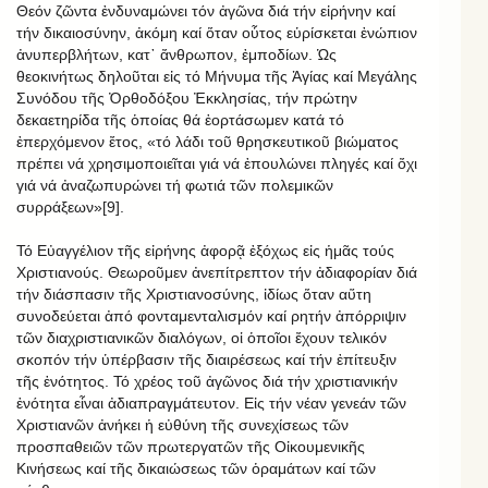
Θεόν ζῶντα ἐνδυναμώνει τόν ἀγῶνα διά τήν εἰρήνην καί
τήν δικαιοσύνην, ἀκόμη καί ὅταν οὗτος εὑρίσκεται ἐνώπιον
ἀνυπερβλήτων, κατ᾿ ἄνθρωπον, ἐμποδίων. Ὡς
θεοκινήτως δηλοῦται εἰς τό Μήνυμα τῆς Ἁγίας καί Μεγάλης
Συνόδου τῆς Ὀρθοδόξου Ἐκκλησίας, τήν πρώτην
δεκαετηρίδα τῆς ὁποίας θά ἑορτάσωμεν κατά τό
ἐπερχόμενον ἔτος, «τό λάδι τοῦ θρησκευτικοῦ βιώματος
πρέπει νά χρησιμοποιεῖται γιά νά ἐπουλώνει πληγές καί ὄχι
γιά νά ἀναζωπυρώνει τή φωτιά τῶν πολεμικῶν
συρράξεων»[9].
Τό Εὐαγγέλιον τῆς εἰρήνης ἀφορᾷ ἐξόχως εἰς ἡμᾶς τούς
Χριστιανούς. Θεωροῦμεν ἀνεπίτρεπτον τήν ἀδιαφορίαν διά
τήν διάσπασιν τῆς Χριστιανοσύνης, ἰδίως ὅταν αὕτη
συνοδεύεται ἀπό φονταμενταλισμόν καί ρητήν ἀπόρριψιν
τῶν διαχριστιανικῶν διαλόγων, οἱ ὁποῖοι ἔχουν τελικόν
σκοπόν τήν ὑπέρβασιν τῆς διαιρέσεως καί τήν ἐπίτευξιν
τῆς ἑνότητος. Τό χρέος τοῦ ἀγῶνος διά τήν χριστιανικήν
ἑνότητα εἶναι ἀδιαπραγμάτευτον. Εἰς τήν νέαν γενεάν τῶν
Χριστιανῶν ἀνήκει ἡ εὐθύνη τῆς συνεχίσεως τῶν
προσπαθειῶν τῶν πρωτεργατῶν τῆς Οἰκουμενικῆς
Κινήσεως καί τῆς δικαιώσεως τῶν ὁραμάτων καί τῶν