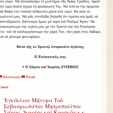
τὸν νόμο· Νὰ ἀποκαλύψει τὸ μυστήριο τῆς Ἁγίας Τριάδος, ἀφοῦ
τὴν ὥρα ἐκείνη ἔχομε τὴ φανέρωσή Της· Νὰ πλύνει τὴν ἁμαρτία·
Νὰ θάψει τὸν παλαιὸ ἄνθρωπο μέσα στὸ νερό. Νὰ γίνει τὸ
πρότυπό μας. Νὰ μᾶς ὑποδείξει δηλαδή ὅτι πρέπει καὶ ἐμεῖς νὰ
βαπτιζόμαστε, βάπτισμα ὅμως μὲ νερὸ καὶ Πνεῦμα Ἅγιον. Νὰ
ἀνανεώσουμε τὴν σχέση μας μὲ τὸν Χριστὸ καὶ τὴν Ἐκκλησία
Του· καὶ νὰ καλλιεργήσουμε τὴν χάρη Του, τὴν χάρη ποὺ λάβαμε,
καὶ νὰ γίνουμε φωτοφόροι.
Μετά τῆς ἐν Χριστῷ ἐπιφανέντι ἀγάπης
Ὁ Ἐπίσκοπός σας
+ Ὁ Σάμου καί Ἰκαρίας ΕΥΣΕΒΙΟΣ
Εκτύπωση
Email
Tweet
Ἐγκύκλιον Μήνυμα Τοῦ
Σεβασμιωτάτου Μητροπολίτου
Σάμου, Ἰκαρίας καί Κορσεῶν κ.κ.