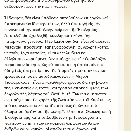
αὐτοπροσφοράν, τήν φιλάνθρωπον ἀγάπην, τόν
σεβασμόν πρός τήν κτίσιν πᾶσαν.
Ἡ ἄσκησις δέν εἶναι ὑπόθεσις αὐτοβούλων ἐπιλογῶν καί
ὑποκειμενικῶν ἰδιαιτεροτήτων, ἀλλά ὑποταγή εἰς τόν
κανόνα καί τήν «καθολικήν πεῖραν» τῆς Ἐκκλησίας.
Ἀποτελεῖ, ὡς ἔχει λεχθῆ, «ἐκκλησιαστικόν», ὄχι
«ἀτομικόν», γεγονός. Ἡ ἐν Ἐκκλησίᾳ ζωή εἶναι ἀδιαίρετος.
Μετάνοια, προσευχή, ταπεινοφροσύνη, συγχωρητικότης,
νηστεία, ἔργα εὐποιΐας, εἶναι ἀλληλένδετα καί
ἀλληλοπεριχωρούμενα. Δέν ὑπάρχει εἰς τήν Ὀρθόδοξον
παράδοσιν ἄσκησις ὡς αὐτοσκοπός, ἡ ὁποία πάντοτε
ὁδηγεῖ εἰς ὑπερεκτίμησιν τῆς ἀτομικῆς προσπαθείας καί
τροφοδοτεῖ τάσεις αὐτοδικαιώσεως. Ἡ Μεγάλη
Τεσσαρακοστή εἶναι ὁ κατάλληλος χρόνος διά τήν βίωσιν
τῆς Ἐκκλησίας ὡς τόπου καί τρόπου ἀποκαλύψεως τῶν
δωρεῶν τῆς Χάριτος τοῦ Θεοῦ ἐν τῇ Ἐκκλησίᾳ, πάντοτε
ὡς πρόγευσις τῆς χαρᾶς τῆς Ἀναστάσεως τοῦ Κυρίου, ὡς
τοῦ ἀκρογωνιαίου λίθου τῆς πίστεως ἡμῶν καί τοῦ
ὁλοφώτου ὁρίζοντος τῆς «ἐν ἡμῖν ἐλπίδος». Θεοκινήτως ἡ
Ἐκκλησία τιμᾷ κατά τό Σάββατον τῆς Τυροφάγου τήν
πανίερον μνήμην τῶν ἐν ἀσκήσει λαμψάντων Ἁγίων
ἀνδρῶν καί γυναικῶν, οἱ ὁποῖοι εἶναι οἱ ἀρωγοί καί