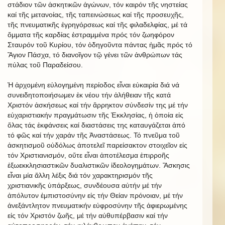
στάδιον τῶν ἀσκητικῶν ἀγώνων, τόν καιρόν τῆς νηστείας
καί τῆς μετανοίας, τῆς ταπεινώσεως καί τῆς προσευχῆς,
τῆς πνευματικῆς ἐγρηγόρσεως καί τῆς φιλαδελφίας, μέ τά
ὄμματα τῆς καρδίας ἐστραμμένα πρός τόν ζωηφόρον
Σταυρόν τοῦ Κυρίου, τόν ὁδηγοῦντα πάντας ἡμᾶς πρός τό
Ἅγιον Πάσχα, τό διανοῖγον τῷ γένει τῶν ἀνθρώπων τάς
πύλας τοῦ Παραδείσου.
Ἡ ἀρχομένη εὐλογημένη περίοδος εἶναι εὐκαιρία διά νά
συνειδητοποιήσωμεν ἐκ νέου τήν ἀλήθειαν τῆς κατά
Χριστόν ἀσκήσεως καί τήν ἄρρηκτον σύνδεσίν της μέ τήν
εὐχαριστιακήν πραγμάτωσιν τῆς Ἐκκλησίας, ἡ ὁποία εἰς
ὅλας τάς ἐκφάνσεις καί διαστάσεις της καταυγάζεται ἀπό
τό φῶς καί τήν χαράν τῆς Ἀναστάσεως. Τό πνεῦμα τοῦ
ἀσκητισμοῦ οὐδόλως ἀποτελεῖ παρείσακτον στοιχεῖον εἰς
τόν Χριστιανισμόν, οὔτε εἶναι ἀποτέλεσμα ἐπιρροῆς
ἐξωεκκλησιαστικῶν δυαλιστικῶν ἰδεολογημάτων. Ἄσκησις
εἶναι μία ἄλλη λέξις διά τόν χαρακτηρισμόν τῆς
χριστιανικῆς ὑπάρξεως, συνδέουσα αὐτήν μέ τήν
ἀπόλυτον ἐμπιστοσύνην εἰς τήν Θείαν πρόνοιαν, μέ τήν
ἀνεξάντλητον πνευματικήν εὐφροσύνην τῆς ἀφιερωμένης
εἰς τόν Χριστόν ζωῆς, μέ τήν αὐθυπέρβασιν καί τήν