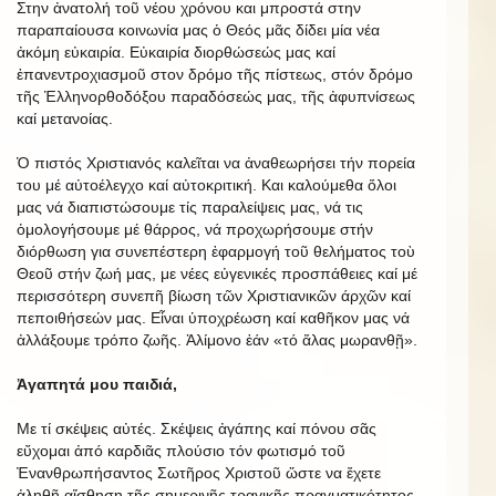
Στην ἀνατολή τοῦ νέου χρόνου και μπροστά στην
παραπαίουσα κοινωνία μας ὁ Θεός μᾶς δίδει μία νέα
ἀκόμη εὐκαιρία. Εὐκαιρία διορθώσεώς μας καί
ἐπανεντροχιασμοῦ στον δρόμο τῆς πίστεως, στόν δρόμο
τῆς Ἑλληνορθοδόξου παραδόσεώς μας, τῆς ἀφυπνίσεως
καί μετανοίας.
Ὁ πιστός Χριστιανός καλεῖται να ἀναθεωρήσει τήν πορεία
του μέ αὐτοέλεγχο καί αὐτοκριτική. Και καλούμεθα ὅλοι
μας νά διαπιστώσουμε τίς παραλείψεις μας, νά τις
ὁμολογήσουμε μέ θάρρος, νά προχωρήσουμε στήν
διόρθωση για συνεπέστερη ἐφαρμογή τοῦ θελήματος τοὺ
Θεοῦ στήν ζωή μας, με νέες εὐγενικές προσπάθειες καί μέ
περισσότερη συνεπῆ βίωση τῶν Χριστιανικῶν άρχῶν καί
πεποιθήσεών μας. Εἶναι ὑποχρέωση καί καθῆκον μας νά
ἀλλάξουμε τρόπο ζωῆς. Ἀλίμονο ἐάν «τό ἅλας μωρανθῇ».
Ἀγαπητά μου παιδιά,
Με τί σκέψεις αὐτές. Σκέψεις ἀγάπης καί πόνου σᾶς
εὔχομαι ἀπό καρδιᾶς πλούσιο τόν φωτισμό τοῦ
Ἐνανθρωπήσαντος Σωτῆρος Χριστοῦ ὥστε να ἔχετε
ἀληθῆ αἴσθηση τῆς σημερινῆς τραγικῆς πραγματικότητος