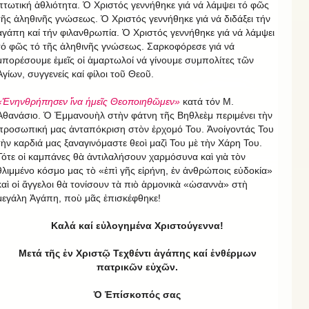
πτωτική ἀθλιότητα. Ὁ Χριστός γεννήθηκε γιά νά λάμψει τό φῶς
τῆς ἀληθινῆς γνώσεως. Ὁ Χριστός γεννήθηκε γιά νά διδάξει τήν
ἀγάπη καί τήν φιλανθρωπία. Ὁ Χριστός γεννήθηκε γιά νά λάμψει
τό φῶς τό τῆς ἀληθινῆς γνώσεως. Σαρκοφόρεσε γιά νά
μπορέσουμε ἑμεῖς οἱ ἁμαρτωλοί νά γίνουμε συμπολίτες τῶν
Ἁγίων, συγγενείς καί φίλοι τοῦ Θεοῦ.
«Ἐνηνθρήπησεν ἵνα ἡμεῖς Θεοποιηθῶμεν»
κατά τόν Μ.
Ἀθανάσιο. Ὁ Ἐμμανουὴλ στὴν φάτνη τῆς Βηθλεὲμ περιμένει τὴν
προσωπική μας ἀνταπόκριση στὸν ἐρχομό Του. Ἀνοίγοντάς Του
τὴν καρδιά μας ξαναγινόμαστε θεοὶ μαζὶ Του μὲ τὴν Χάρη Του.
Τότε οἱ καμπάνες θὰ ἀντιλαλήσουν χαρμόσυνα καὶ γιὰ τὸν
θλιμμένο κόσμο μας τὸ «ἐπὶ γῆς εἰρήνη, ἐν ἀνθρώποις εὐδοκία»
καὶ οἱ ἄγγελοι θὰ τονίσουν τὰ πιὸ ἁρμονικὰ «ὡσαννὰ» στὴ
μεγάλη Ἀγάπη, ποὺ μᾶς ἐπισκέφθηκε!
Καλά καί εὐλογημένα Χριστούγεννα!
Μετά τῆς ἐν Χριστῷ Τεχθέντι ἀγάπης καί ἐνθέρμων
πατρικῶν εὐχῶν.
Ὁ Ἐπίσκοπός σας