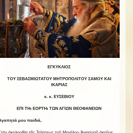
ΕΓΚΥΚΛΙΟΣ
ΤΟΥ ΣΕΒΑΣΜΙΩΤΑΤΟΥ ΜΗΤΡΟΠΟΛΙΤΟΥ ΣΑΜΟΥ ΚΑΙ
ΙΚΑΡΙΑΣ
κ. κ. ΕΥΣΕΒΙΟΥ
ΕΠΙ ΤΗι ΕΟΡΤΗι ΤΩΝ ΑΓΙΩΝ ΘΕΟΦΑΝΕΙΩΝ
Ἀγαπητά μου παιδιά,
Στὴν ἀκολουθία τῆς Τελέσεως τοῦ Μεγάλου Ἁγιασμοῦ ἀκοῦμε