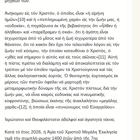
μόχθων των.
Ἀνήκομεν εἰς τόν Χριστόν, ὁ ὁποῖος εἶναι «ἡ εἰρήνη
ἡμῶν»[10] καί ἡ «πεπληρωμένη χαρά» εἰς τήν ζωήν μας, ἡ
«εὐδοκία», ἡ πηγάζουσα ἐκ τῆς βεβαιότητος ὅτι «ἦλθεν ἡ
ἀλήθεια» καί «παρέδραμεν ἡ σκιά», ὅτι ἡ ἀγάπη εἶναι
ἰσχυροτέρα ἀπό τό μῖσος καί ἡ ζωή ἰσχυροτέρα ἀπό τόν
θάνατον, ὅτι τό κακόν δέν ἔχει τόν τελευταῖον λόγον εἰς τήν
ζωήν τοῦ κόσμου, τήν ὁποίαν κατευθύνει ὁ Χριστός, ὁ
«χθές καί σήμερον ὁ αὐτός καί εἰς τούς αἰῶνας»[11]. Αὐτή
ἡ πίστις πρέπει νά διαλάμπῃ καί νά ἀποκαλύπτεται εἰς τόν
τρόπον μέ τόν ὁποῖον τιμῶμεν τά Χριστούγεννα καί τάς
ἄλλας ἐκκλησιαστικάς ἑορτάς. Ὁ θεοτερπής ἑορτασμός ἐκ
μέρους τῶν πιστῶν ὀφείλει νά μαρτυρῇ τήν
μεταμορφωτικήν δύναμιν τῆς εἰς Χριστόν πίστεως διά τήν
ζωήν μας, νά εἶναι καιρός εὐδοκίας καί πνευματικῆς
εὐφροσύνης, βιώσεως ἐκείνης τῆς ἀνεκλαλήτου «μεγάλης
χαρᾶς»[12], ἡ ὁποία εἶναι «συνώνυμος τοῦ Εὐαγγελίου».
Ἱερώτατοι καί Θεοφιλέστατοι ἀδελφοί καί ἀγαπητά τέκνα,
Κατά τό ἔτος 2026, ἡ Ἁγία τοῦ Χριστοῦ Μεγάλη Ἐκκλησία
τιμᾷ τήν συμπλή-ρωσιν 1400 ἐτῶν ἀπό τῆς 7ης