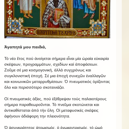
Ἀγαπητά μου παιδιά,
Τό νέο ἔτος πού ἀνοίγεται σήμερα εἶναι μία ὡραία εὐκαιρία
σκέψεων, προγραμμάτων, σχεδίων καί ἀποφάσεων.
Ζοῦμε σέ μια κοσμογονική, ἀλλά συγχρόνως και
συγκλονιστική ἐποχή. Σέ μια ἐποχή συνεχῶν ἐναλλαγῶν
και κοινωνικῶν μεταρρυθμίσεων. Ὁ πνευματικός ὁρίζοντας
ὅλο και περισσότερο σκοτεινιάζει.
Οἱ πνευματικές ἀξίες, πού ἐξέθρεψαν τούς παλαιοτέρους
σήμερα παραθεωροῦνται. Τό πνεῦμα σκοτώνεται και
ἀντικαθίσταται ἀπό τήν ὕλη. Οἱ μεταφυσικές σκέψεις
ἀφήνουν ἀδιάφορη την πλειονότητα.
Ὁ ἀσυγκράτητος ἀτομισμός, ὁ ἐγωκεντρισμός, τό ὠμό