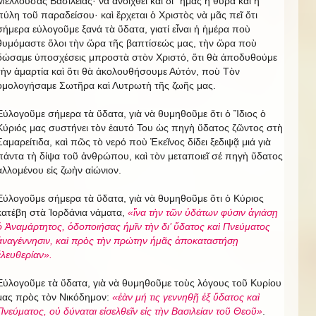
Μέλλουσας Βασιλείας· νὰ ἀνοιχθεῖ καὶ δι᾿ ἡμᾶς ἡ θύρα καὶ ἡ
πύλη τοῦ παραδείσου· καὶ ἔρχεται ὁ Χριστὸς νὰ μᾶς πεῖ ὅτι
σήμερα εὐλογοῦμε ξανά τὰ ὕδατα, γιατί εἶναι ἡ ἡμέρα ποὺ
θυμόμαστε ὅλοι τὴν ὥρα τῆς βαπτίσεώς μας, τὴν ὥρα ποὺ
δώσαμε ὑποσχέσεις μπροστὰ στὸν Χριστό, ὅτι θὰ ἀποδυθούμε
τὴν ἁμαρτία καὶ ὅτι θὰ ἀκολουθήσουμε Αὐτόν, ποὺ Τὸν
ὁμολογήσαμε Σωτῆρα καὶ Λυτρωτὴ τῆς ζωῆς μας.
Εὐλογοῦμε σήμερα τὰ ὕδατα, γιὰ νὰ θυμηθοῦμε ὅτι ὁ Ἴδιος ὁ
Κύριός μας συστήνει τὸν ἑαυτό Του ὡς πηγὴ ὕδατος ζῶντος στὴ
Σαμαρείτιδα, καὶ πῶς τὸ νερό ποὺ Ἐκεῖνος δίδει ξεδιψᾷ μιά γιὰ
πάντα τὴ δίψα τοῦ ἀνθρώπου, καὶ τὸν μεταποιεῖ σέ πηγὴ ὕδατος
ἁλλομένου εἰς ζωὴν αἰώνιον.
Εὐλογοῦμε σήμερα τὰ ὕδατα, γιὰ νὰ θυμηθοῦμε ὅτι ὁ Κύριος
κατέβη στὰ Ἰορδάνια νάματα,
«ἵνα τὴν τῶν ὑδάτων φύσιν ἀγιάσῃ
ὁ Ἀναμάρτητος, ὁδοποιήσας ἡμῖν τὴν δι’ ὕδατος καὶ Πνεύματος
ἀναγέννησιν, καὶ πρὸς τὴν πρώτην ἡμᾶς ἀποκαταστήσῃ
ἐλευθερίαν».
Εὐλογοῦμε τὰ ὕδατα, γιὰ νὰ θυμηθοῦμε τοὺς λόγους τοῦ Κυρίου
μας πρὸς τὸν Νικόδημον:
«ἐὰν μή τις γεννηθῇ ἐξ ὕδατος καὶ
Πνεύματος, οὐ δύναται εἰσελθεῖν εἰς τὴν Βασιλείαν τοῦ Θεοῦ»
.