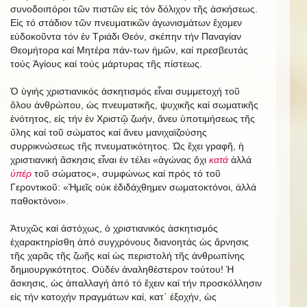
συνοδοιπόροι τῶν πιστῶν εἰς τόν δόλιχον τῆς ἀσκήσεως.
Εἰς τό στάδιον τῶν πνευματικῶν ἀγωνισμάτων ἔχομεν
εὐδοκοῦντα τόν ἐν Τριάδι Θεόν, σκέπην τήν Παναγίαν
Θεομήτορα καί Μητέρα πάν-των ἡμῶν, καί πρεσβευτάς
τούς Ἁγίους καί τούς μάρτυρας τῆς πίστεως.
Ὁ ὑγιής χριστιανικός ἀσκητισμός εἶναι συμμετοχή τοῦ
ὅλου ἀνθρώπου, ὡς πνευματικῆς, ψυχικῆς καί σωματικῆς
ἑνότητος, εἰς τήν ἐν Χριστῷ ζωήν, ἄνευ ὑποτιμήσεως τῆς
ὕλης καί τοῦ σώματος καί ἄνευ μανιχαϊζούσης
συρρικνώσεως τῆς πνευματικότητος. Ὡς ἔχει γραφῆ, ἡ
χριστιανική ἄσκησις εἶναι ἐν τέλει «ἀγώνας ὄχι
κατά
ἀλλά
ὑπέρ
τοῦ σώματος», συμφώνως καί πρός τό τοῦ
Γεροντικοῦ: «Ἡμεῖς οὐκ ἐδιδάχθημεν σωματοκτόνοι, ἀλλά
παθοκτόνοι».
Ἀτυχῶς καί ἀστόχως, ὁ χριστιανικός ἀσκητισμός
ἐχαρακτηρίσθη ἀπό συγχρόνους διανοητάς ὡς ἄρνησις
τῆς χαρᾶς τῆς ζωῆς καί ὡς περιστολή τῆς ἀνθρωπίνης
δημιουργικότητος. Οὐδέν ἀναληθέστερον τούτου! Ἡ
ἄσκησις, ὡς ἀπαλλαγή ἀπό τό ἔχειν καί τήν προσκόλλησιν
εἰς τήν κατοχήν πραγμάτων καί, κατ᾿ ἐξοχήν, ὡς