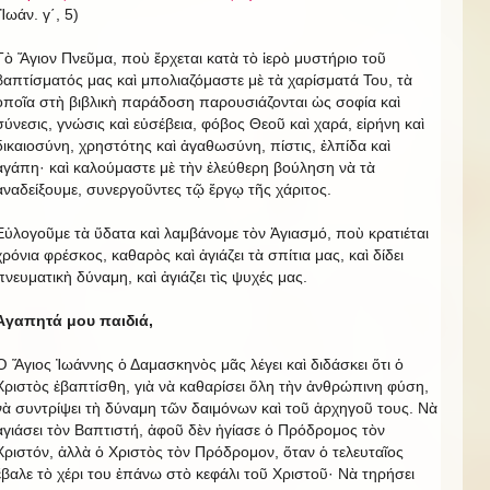
(Ἰωάν. γ΄, 5)
Τὸ Ἅγιον Πνεῦμα, ποὺ ἔρχεται κατὰ τὸ ἱερὸ μυστήριο τοῦ
βαπτίσματός μας καὶ μπολιαζόμαστε μὲ τὰ χαρίσματά Του, τὰ
ὁποῖα στὴ βιβλικὴ παράδοση παρουσιάζονται ὡς σοφία καὶ
σύνεσις, γνώσις καὶ εὐσέβεια, φόβος Θεοῦ καὶ χαρά, εἰρήνη καὶ
δικαιοσύνη, χρηστότης καὶ ἀγαθωσύνη, πίστις, ἐλπίδα καὶ
ἀγάπη· καὶ καλούμαστε μὲ τὴν ἐλεύθερη βούληση νὰ τὰ
ἀναδείξουμε, συνεργοῦντες τῷ ἔργῳ τῆς χάριτος.
Εὐλογοῦμε τὰ ὕδατα καὶ λαμβάνομε τὸν Ἁγιασμό, ποὺ κρατιέται
χρόνια φρέσκος, καθαρὸς καὶ ἀγιάζει τὰ σπίτια μας, καὶ δίδει
πνευματικὴ δύναμη, καὶ ἀγιάζει τὶς ψυχές μας.
Ἀγαπητά μου παιδιά,
Ὁ Ἅγιος Ἰωάννης ὁ Δαμασκηνὸς μᾶς λέγει καὶ διδάσκει ὅτι ὁ
Χριστὸς ἐβαπτίσθη, γιὰ νὰ καθαρίσει ὅλη τὴν ἀνθρώπινη φύση,
νὰ συντρίψει τὴ δύναμη τῶν δαιμόνων καὶ τοῦ ἀρχηγοῦ τους. Νὰ
ἀγιάσει τὸν Βαπτιστή, ἀφοῦ δὲν ἠγίασε ὁ Πρόδρομος τὸν
Χριστόν, ἀλλὰ ὁ Χριστὸς τὸν Πρόδρομον, ὅταν ὁ τελευταῖος
ἔβαλε τὸ χέρι του ἐπάνω στὸ κεφάλι τοῦ Χριστοῦ· Νὰ τηρήσει