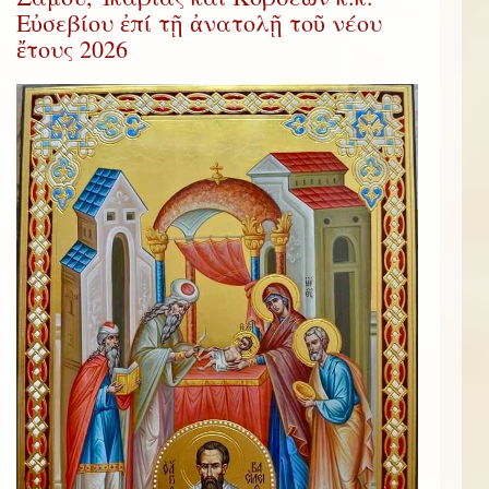
Εὐσεβίου ἐπί τῇ ἀνατολῇ τοῦ νέου
ἔτους 2026