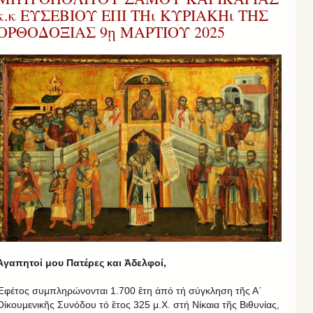
κ.κ ΕΥΣΕΒΙΟΥ ΕΠΙ ΤΗι ΚΥΡΙΑΚΗι ΤΗΣ
ΟΡΘΟΔΟΞΙΑΣ 9ῃ ΜΑΡΤΙΟΥ 2025
Ἀγαπητοί μου Πατέρες και Ἀδελφοί,
Ἐφέτος συμπληρώνονται 1.700 ἒτη ἀπό τή σύγκληση τῆς Α΄
Οἰκουμενικῆς Συνόδου τό ἒτος 325 μ.Χ. στή Νίκαια τῆς Βιθυνίας,