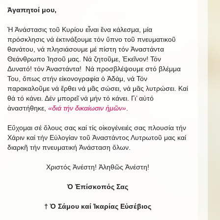
Ἀγαπητοί μου,
Ἡ Ἀνάστασις τοῦ Κυρίου εἶναι ἕνα κάλεσμα, μία
πρόσκλησις νά ἐκτινάξουμε τόν ὕπνο τοῦ πνευματικοῦ
θανάτου, νά πλησιάσουμε μέ πίστη τόν Ἀναστάντα
Θεάνθρωπο Ἰησοῦ μας. Νά ζητοῦμε, Ἐκεῖνον! Τόν
Δυνατό! τόν Ἀναστάντα! Νά προσβλέψουμε στό βλέμμα
Του, ὅπως στήν εἰκονογραφία ὁ Ἀδάμ, νά Τόν
παρακαλοῦμε νά ἔρθει νά μᾶς σώσει, νά μᾶς λυτρώσει. Καί
θά τό κάνει. Δέν μπορεῖ νά μήν τό κάνει. Γι’ αὐτό
ἀναστήθηκε,
«διά τήν δικαίωσιν ἡμῶν»
.
Εὔχομαι σέ ὅλους σας καί τίς οἰκογένειές σας πλουσία τήν
Χάριν καί τήν Εὐλογίαν τοῦ Ἀναστάντος Λυτρωτοῦ μας καί
διαρκῆ τήν πνευματική Ἀνάσταση ὅλων.
Χριστός Ἀνέστη! Ἀληθῶς Ἀνέστη!
Ὁ Ἐπίσκοπός Σας
† Ὁ Σάμου καί Ἰκαρίας Εὐσέβιος