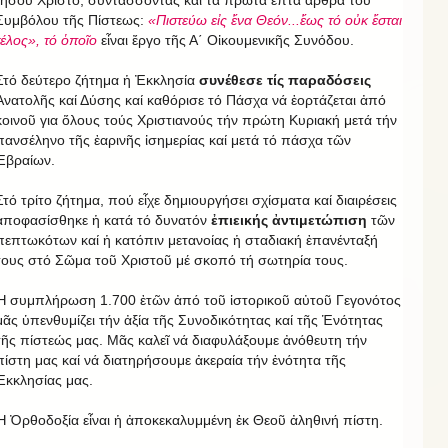
Ἰησοῦ Χριστό, συντάσσοντας καί τά πρῶτα ἑπτά ἄρθρα τοῦ
Συμβόλου τῆς Πίστεως:
«Πιστεύω εἰς ἕνα Θεόν...ἕως τό οὐκ ἔσται
τέλος», τό ὁποῖο
εἶναι ἔργο τῆς Α΄ Οἰκουμενικῆς Συνόδου.
Στό δεύτερο ζήτημα ἡ Ἐκκλησία
συνέθεσε τίς παραδόσεις
Ἀνατολῆς καί Δύσης καί καθόρισε τό Πάσχα νά ἑορτάζεται ἀπό
κοινοῦ για ὅλους τούς Χριστιανούς τήν πρώτη Κυριακή μετά τήν
πανσέληνο τῆς ἐαρινῆς ἰσημερίας καί μετά τό πάσχα τῶν
Ἑβραίων.
Στό τρίτο ζήτημα, πού εἶχε δημιουργήσει σχίσματα καί διαιρέσεις
ἀποφασίσθηκε ἡ κατά τό δυνατόν
ἐπιεικής ἀντιμετώπιση
τῶν
πεπτωκότων καί ἡ κατόπιν μετανοίας ἡ σταδιακή ἐπανένταξή
τους στό Σῶμα τοῦ Χριστοῦ μέ σκοπό τή σωτηρία τους.
Ἡ συμπλήρωση 1.700 ἐτῶν ἀπό τοῦ ἱστορικοῦ αὐτοῦ Γεγονότος
μᾶς ὑπενθυμίζει τήν ἀξία τῆς Συνοδικότητας καί τῆς Ἑνότητας
τῆς πίστεώς μας. Μᾶς καλεῖ νά διαφυλάξουμε ἀνόθευτη τήν
πίστη μας καί νά διατηρήσουμε ἀκεραία τήν ἑνότητα τῆς
Ἐκκλησίας μας.
Ἡ Ὀρθοδοξία εἶναι ἡ ἀποκεκαλυμμένη ἐκ Θεοῦ ἀληθινή πίστη.