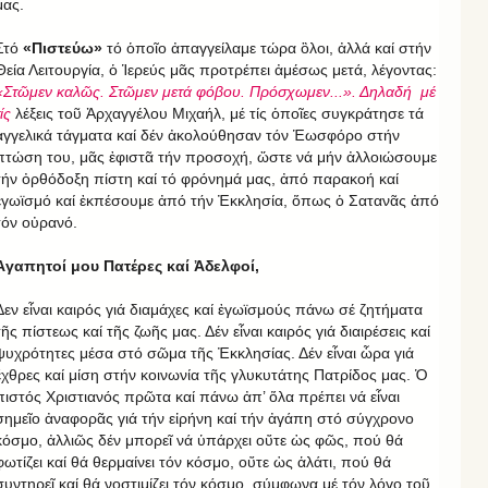
μας.
Στό
«Πιστεύω»
τό ὁποῖο ἀπαγγείλαμε τώρα ὃλοι, ἀλλά καί στήν
Θεία Λειτουργία, ὁ Ἱερεύς μᾶς προτρέπει ἀμέσως μετά, λέγοντας:
«Στῶμεν καλῶς. Στῶμεν μετά φόβου. Πρόσχωμεν...». Δηλαδή μέ
ίς
λέξεις τοῦ Ἀρχαγγέλου Μιχαήλ, μέ τίς ὁποῖες συγκράτησε τά
ἀγγελικά τάγματα καί δέν ἀκολούθησαν τόν Ἑωσφόρο στήν
πτώση του, μᾶς ἐφιστᾶ τήν προσοχή, ὥστε νά μήν ἀλλοιώσουμε
τήν ὀρθόδοξη πίστη καί τό φρόνημά μας, ἀπό παρακοή καί
ἐγωϊσμό καί ἐκπέσουμε ἀπό τήν Ἐκκλησία, ὅπως ὁ Σατανᾶς ἀπό
τόν οὐρανό.
Ἀγαπητοί μου Πατέρες καί Ἀδελφοί,
Δεν εἶναι καιρός γιά διαμάχες καί ἐγωϊσμούς πάνω σέ ζητήματα
τῆς πίστεως καί τῆς ζωῆς μας. Δέν εἶναι καιρός γιά διαιρέσεις καί
ψυχρότητες μέσα στό σῶμα τῆς Ἐκκλησίας. Δέν εἶναι ὧρα γιά
ἔχθρες καί μίση στήν κοινωνία τῆς γλυκυτάτης Πατρίδος μας. Ὁ
πιστός Χριστιανός πρῶτα καί πάνω ἀπ’ ὅλα πρέπει νά εἶναι
σημεῖο ἀναφορᾶς γιά τήν εἰρήνη καί τήν ἀγάπη στό σύγχρονο
κόσμο, ἀλλιῶς δέν μπορεῖ νά ὑπάρχει οὔτε ὡς φῶς, πού θά
φωτίζει καί θά θερμαίνει τόν κόσμο, οὔτε ὡς ἁλάτι, πού θά
συντηρεῖ καί θά νοστιμίζει τόν κόσμο, σύμφωνα μέ τόν λόγο τοῦ