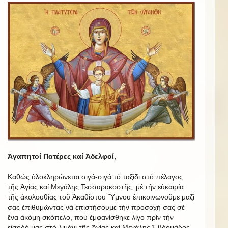
Ἀγαπητοί Πατέρες καί Ἀδελφοί,
Καθώς ὁλοκληρώνεται σιγά-σιγά τό ταξίδι στό πέλαγος
τῆς Ἁγίας καί Μεγάλης Τεσσαρακοστῆς, μέ τήν εὐκαιρία
τῆς ἀκολουθίας τοῦ Ἀκαθίστου Ὕμνου ἐπικοινωνοῦμε μαζί
σας ἐπιθυμώντας νά ἐπιστήσουμε τήν προσοχή σας σέ
ἕνα ἀκόμη σκόπελο, πού ἐμφανίσθηκε λίγο πρίν τήν
εἴσοδό μας στό λιμάνι τῆς Ἁγίας καί Μεγάλης Ἑβδομάδος.