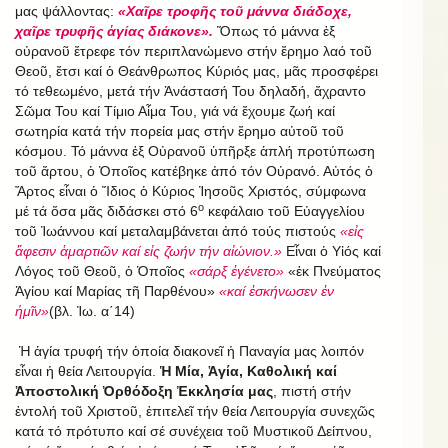
μας ψάλλοντας:
«Χαῖρε τροφῆς τοῦ μάννα διάδοχε,
χαῖρε τρυφῆς ἁγίας διάκονε».
Ὅπως τό μάννα ἐξ
οὐρανοῦ ἔτρεφε τόν περιπλανώμενο στήν ἔρημο λαό τοῦ
Θεοῦ, ἔτσι καί ὁ Θεάνθρωπος Κύριός μας, μᾶς προσφέρει
τό τεθεωμένο, μετά τήν Ἀνάστασή Του δηλαδή, ἄχραντο
Σῶμα Του καί Τίμιο Αἷμα Του, γιά νά ἔχουμε ζωή καί
σωτηρία κατά τήν πορεία μας στήν ἔρημο αὐτοῦ τοῦ
κόσμου. Τό μάννα ἐξ Οὐρανοῦ ὑπῆρξε ἁπλή προτύπωση
τοῦ ἄρτου, ὁ Ὁποῖος κατέβηκε ἀπό τόν Οὐρανό. Αὐτός ὁ
Ἄρτος εἶναι ὁ Ἴδιος ὁ Kύριος Ἰησοῦς Χριστός, σύμφωνα
ο
μέ τά ὅσα μᾶς διδάσκει στό 6
κεφάλαιο τοῦ Εὐαγγελίου
τοῦ Ἰωάννου καί μεταλαμβάνεται ἀπό τούς πιστούς
«εἰς
ἄφεσιν ἁμαρτιῶν καί εἰς ζωήν τήν αἰώνιον.»
Εἶναι ὁ Υἱός καί
Λόγος τοῦ Θεοῦ, ὁ Ὁποῖος
«σάρξ ἐγένετο»
«ἐκ Πνεύματος
Ἁγίου καί Μαρίας τῆ Παρθένου»
«καί ἐσκήνωσεν ἐν
ἡμῖν»
(βλ. Ἰω. α΄14)
Ἡ ἁγία τρυφή τήν ὁποία διακονεῖ ἡ Παναγία μας λοιπόν
εἶναι ἡ θεία Λειτουργία.
Ἡ Μία, Ἁγία, Καθολική καί
Ἀποστολική Ὀρθόδοξη Ἐκκλησία μας
, πιστή στήν
ἐντολή τοῦ Χριστοῦ, ἐπιτελεῖ τήν θεία Λειτουργία συνεχῶς
κατά τό πρότυπο καί σέ συνέχεια τοῦ Μυστικοῦ Δείπνου,