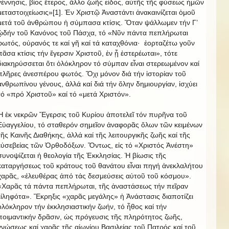
γέννησις, βίος ἕτερος, ἄλλο ζωῆς εἶδος, αὐτῆς τῆς φύσεως ἡμῶν
μεταστοιχείωσις»[1]. Ἐν Χριστῷ Ἀναστάντι ἀνακαινίζεται ὁμοῦ
μετά τοῦ ἀνθρώπου ἡ σύμπασα κτίσις. Ὅταν ψάλλωμεν τήν Γ’
ᾠδήν τοῦ Κανόνος τοῦ Πάσχα, τό «Νῦν πάντα πεπλήρωται
φωτός, οὐρανός τε καί γῆ καί τά καταχθόνια·
ἑορταζέτω γοῦν
πᾶσα κτίσις τήν ἔγερσιν Χριστοῦ, ἐν ᾗ ἐστερέωται», τότε
διακηρύσσεται ὅτι ὁλόκληρον τό σύμπαν εἶναι στερεωμένον καί
πλῆρες ἀνεσπέρου φωτός. Ὄχι μόνον διά τήν ἱστορίαν τοῦ
ἀνθρωπίνου γένους, ἀλλά καί διά τήν ὅλην δημιουργίαν, ἰσχύει
τό «πρό Χριστοῦ» καί τό «μετά Χριστόν».
Ἡ ἐκ νεκρῶν Ἔγερσις τοῦ Κυρίου ἀποτελεῖ τόν πυρῆνα τοῦ
Εὐαγγελίου, τό σταθερόν σημεῖον ἀναφορᾶς ὅλων τῶν κειμένων
τῆς Καινῆς Διαθήκης, ἀλλά καί τῆς λειτουργικῆς ζωῆς καί τῆς
εὐσεβείας τῶν Ὀρθοδόξων. Ὄντως, εἰς τό «Χριστός Ἀνέστη»
συνοψίζεται ἡ θεολογία τῆς Ἐκκλησίας. Ἡ βίωσις τῆς
καταργήσεως τοῦ κράτους τοῦ θανάτου εἶναι πηγή ἀνεκλαλήτου
χαρᾶς, «ἐλευθέρας ἀπό τάς δεσμεύσεις αὐτοῦ τοῦ κόσμου».
«Χαρᾶς τά πάντα πεπλήρωται, τῆς ἀναστάσεως τήν πεῖραν
εἰληφότα». Ἔκρηξις «χαρᾶς μεγάλης» ἡ Ἀνάστασις διαποτίζει
ὁλόκληρον τήν ἐκκλησιαστικήν ζωήν, τό ἦθος καί τήν
ποιμαντικήν δρᾶσιν, ὡς πρόγευσις τῆς πληρότητος ζωῆς,
γνώσεως καί χαρᾶς τῆς αἰωνίου Βασιλείας τοῦ Πατρός καί τοῦ