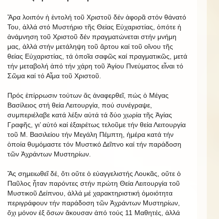
Ἄρα λοιπόν ἡ ἐντολή τοῦ Χριστοῦ δέν ἀφορᾶ στόν θάνατό
Του, ἀλλά στό Μυστήριο τῆς Θείας Εὐχαριστίας, ὁπότε ἡ
ἀνάμνηση τοῦ Χριστοῦ δέν πραγματώνεται στήν μνήμη
μας, ἀλλά στήν μετάληψη τοῦ ἄρτου καί τοῦ οἴνου τῆς
θείας Εὐχαριστίας, τά ὁποῖα σαφῶς καί πραγματικῶς, μετά
τήν μεταβολή ἀπό τήν χάρη τοῦ Ἁγίου Πνεύματος εἶναι τό
Σῶμα καί τό Αἷμα τοῦ Χριστοῦ.
Πρός ἐπίρρωσιν τούτων ἄς ἀναφερθεῖ, πώς ὁ Μέγας
Βασίλειος στή θεία Λειτουργία, πού συνέγραψε,
συμπεριέλαβε κατά λέξιν αὐτά τά δύο χωρία τῆς Ἁγίας
Γραφῆς, γι’ αὐτό καί ἐξαιρέτως τελοῦμε τήν θεία Λειτουργία
τοῦ Μ. Βασιλείου τήν Μεγάλη Πέμπτη, ἡμέρα κατά τήν
ὁποία θυμόμαστε τόν Μυστικό Δεῖπνο καί τήν παράδοση
τῶν Ἀχράντων Μυστηρίων.
Ἄς σημειωθεῖ δέ, ὅτι οὔτε ὁ εὐαγγελιστής Λουκᾶς, οὔτε ὁ
Παῦλος ἦταν παρόντες στήν πρώτη Θεία Λειτουργία τοῦ
Μυστικοῦ Δείπνου, ἀλλά μέ χαρακτηριστική ὁμοιότητα
περιγράφουν τήν παράδοση τῶν Ἀχράντων Μυστηρίων,
ὄχι μόνον ἐξ ὅσων ἄκουσαν ἀπό τούς 11 Μαθητές, ἀλλά