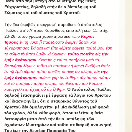
μέσα ἀπό τήν μετοχή στό Μυστήριο τῆς θείας
Εὐχαριστίας, δηλαδή στήν θεία Μετάληψη τοῦ
Σώματος καί τοῦ αἵματος τοῦ Χριστοῦ.
Τήν ἴδια ἀκριβῶς περιγραφή παραθέτει ὁ ἀπόστολος
Παῦλος στήν Α΄πρός Κορινθίους ἐπιστολή κεφ. 11, στίχ.
23-26, ὅπου γράφει χαρακτηριστικά:«...
ὁ
Κύριος
Ἰησοῦς
ἐν τῇ νυκτί ᾗ παρεδίδοτο ἔλαβεν ἄρτον καὶ
εὐχαριστήσας ἔκλασε καὶ εἶπε·λάβετε φάγετε· τοῦτό μού ἐστι
τὸ σῶμα τὸ ὑπὲρ ὑμῶν κλώμενον·
τοῦτο ποιεῖτε εἰς τὴν
ἐμὴν ἀνάμνησιν.
ὡσαύτως καὶ τὸ ποτήριον μετὰ τὸ
δειπνῆσαι λέγων· τοῦτο τὸ ποτήριον ἡ καινὴ διαθήκη ἐστὶν
ἐν τῷ ἐμῷ αἵματι· τοῦτο ποιεῖτε, ὁσάκις ἂν πίνητε,
εἰς τὴν
ἐμὴν ἀνάμνησιν.
ὁσάκις γὰρ ἂν ἐσθίητε τὸν ἄρτον τοῦτον
καὶ τὸ ποτήριον τοῦτο πίνητε, τὸν θάνατον τοῦ Κυρίου
καταγγέλλετε, ἄχρις οὗ ἂν ἔλθῃ.».
Ὁ Ἀπόστολος Παῦλος
δηλαδή ἐπισημαίνει μέ ἔμφαση τά λόγια τοῦ Χριστοῦ
καί διασαφηνίζει, ὅτι ὁ σταυρικός θάνατος τοῦ
Χριστοῦ δέν ὁμολογεῖται μέ μία ἐκδήλωση μιά φορά
τόν χρόνο, ἀλλά κάθε φορά, ὅπου τελεῖται ἡ θεία
Λειτουργία μέσα ἀπό τήν θεία μετάληψη τῶν
ἀχράντων Μυστηρίων καί τοῦτο σέ διαρκῆ ἀνάμνησή
Του ἕως τήν Δευτέρα Παρουσία Του.