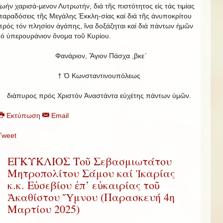
ζωήν χαρισά-μενον Λυτρωτήν, διά τῆς πιστότητος εἰς τάς τιμίας
παραδόσεις τῆς Μεγάλης Ἐκκλη-σίας καί διά τῆς ἀνυποκρίτου
πρός τόν πλησίον ἀγάπης, ἵνα δοξάζηται καί διά πάντων ἡμῶν
τό ὑπερουράνιον ὄνομα τοῦ Κυρίου.
Φανάριον, Ἅγιον Πάσχα ,βκε´
† Ὁ Κωνσταντινουπόλεως
διάπυρος πρός Χριστόν Ἀναστάντα εὐχέτης πάντων ὑμῶν.
Εκτύπωση
Email
Tweet
ΕΓΚΥΚΛΙΟΣ Τοῦ Σεβασμιωτάτου
Μητροπολίτου Σάμου καί Ἰκαρίας
κ.κ. Εὐσεβίου ἐπ’ εὐκαιρίας τοῦ
Ἀκαθίστου Ὕμνου (Παρασκευή 4η
Μαρτίου 2025)