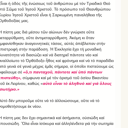
Εἶναι ἡ ὁδός τῆς ἑνώσεως τοῦ ἀνθρώπου μέ τόν Τριαδικό Θεό
στό Σῶμα τοῦ Ἰησοῦ Χριστοῦ. Τό πρόσωπο τοῦ Θεανθρώπου
Κυρίου Ἰησοῦ Χριστοῦ εἶναι ἡ Σαρκωμένη παναλήθεια τῆς
Ὀρθοδοξίας μας.
Ἡ πίστη μας διά μέσου τῶν αἰώνων δέν γνώρισε οὒτε
μεταρρύθμιση, οὒτε ἀντιμεταρρύθμιση. Ἀκόμη κι ὅταν
ἐμφανίσθηκαν ἀναγεννητικές τάσεις, αὐτές ἀπέβλεπαν στήν
ἐπιστροφή στήν παράδοση. Ἡ Ἐκκλησία ἔχει τή μοναδική
δυνατότητα νά διασώζει καί νά διατηρεῖ πάντοτε νέο καί
ἀναλλοίωτο τό Ὀρθόδοξο ἦθος καί φρόνημα καί νά τό παραδίδει
ἀπό γενιά σέ γενιά μέχρις ἐμᾶς σήμερα, οἱ ὁποῖοι πιστεύουμε ὡς
ὀφείλουμε σέ
«ὃ,τι πανταχοῦ, πάντοτε καί ὑπό πάντων
ἐπιστεύθη»,
σύμφωνα καί μέ τόν ὁρισμό τοῦ ὁσίου Βικεντίου
τοῦ ἐκ Λειρίνου, καθώς «
αὐτό εἶναι τό ἀληθινό καί γιά ὅλους
σωτήριο.»
Αὐτό δέν μποροῦμε οὒτε νά τό ἀλλοιώσουμε, οὒτε νά τό
νομοθετήσουμε ἐκ νέου.
Ἡ πίστη μας δεν ἒχει σημαντικά καί ἀσήμαντα, οὐσιώδη καί
ἐπουσιώδη. Ὃλα εἶναι ἰσόκυρα καί ἀλληλένδετα γιά τήν σωτηρία