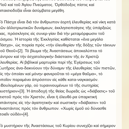
Υἱοῦ καί τοῦ Ἁγίου Πνεύματος. Ὀρθόδοξος πίστις καί
ἀπαισιοδοξία εἶναι ἀσύμβατα μεγέθη.
Τό Πάσχα εἶναι διά τόν ἄνθρωπον ἑορτή ἐλευθερίας καί νίκη κατά
τῶν ἀλλοτριωτικῶν δυνάμεων, ἐκκλησιοποίησις τῆς ὑπάρξεώς
μας, πρόσκλησις εἰς συνερ-γίαν διά τήν μεταμόρφωσιν τοῦ
κόσμου. Ἡ ἱστορία τῆς Ἐκκλησίας καθίσταται «ἕνα μεγάλο
Πάσχα», ὡς πορεία πρός «τήν ἐλευθερίαν τῆς δόξης τῶν τέκνων
τοῦ Θεοῦ»[2]. Τό βίωμα τῆς Ἀναστάσεως ἀποκαλύπτει τό
κέντρον καί τήν ἐσχατολογικήν διάστασιν τῆς ἐν Χριστῷ
ἐλευθερίας. Αἱ βιβλικαί μαρτυρίαι περί τῆς Ἐγέρσεως τοῦ
Σωτῆρος ἀνα-δεικνύουν τήν δύναμιν τῆς ἐλευθερίας τῶν πιστῶν,
εἰς τήν ὁποίαν καί μόνην φανεροῦται τό «μέγα θαῦμα», τό
ὁποῖον παραμένει ἀπρόσιτον εἰς κάθε κατα-ναγκασμόν.
«Βουλομένων γάρ, οὐ τυραννουμένων τό τῆς σωτηρίας
μυστήριον»[3]. Ἡ ἀποδοχή τῆς θείας δωρεᾶς ὡς «διάβασις» τοῦ
πιστοῦ πρός τόν Χριστόν, εἶναι ἡ ἐλευθέ-ρα ὑπαρκτική
ἀπάντησις εἰς τήν ἀγαπητικήν καί σωστικήν «διάβασιν» τοῦ
Ἀναστάντος πρός τόν ἄνθρωπον. «Χωρίς ἐμοῦ οὐ δύνασθε
ποιεῖν οὐδέν»[4].
Τό μυστήριον τῆς Ἀναστάσεως τοῦ Κυρίου συνεχίζει καί σήμερον