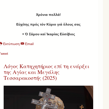
Χρ
όνια πολλά!
Εὐχέτης πρός τόν Κύριο γιά ὅλους σας
+ Ὁ Σάμου καί Ἰκαρίας Εὐσέβιος
Εκτύπωση
Email
Tweet
Λόγος Κατηχητήριος επί τη ενάρξει
της Αγίας και Μεγάλης
Τεσσαρακοστής (2025)