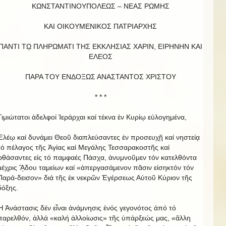
ΚΩΝΣΤΑΝΤΙΝΟΥΠΟΛΕΩΣ – ΝΕΑΣ ΡΩΜΗΣ
ΚΑΙ ΟΙΚΟΥΜΕΝΙΚΟΣ ΠΑΤΡΙΑΡΧΗΣ
ΠΑΝΤΙ Τῼ ΠΛΗΡΩΜΑΤΙ ΤΗΣ ΕΚΚΛΗΣΙΑΣ ΧΑΡΙΝ, ΕΙΡΗΝΗΝ ΚΑΙ
EΛΕΟΣ
ΠΑΡΑ ΤΟΥ ΕΝΔΟΞΩΣ ΑΝΑΣΤΑΝΤΟΣ ΧΡΙΣΤΟΥ
* * *
Τιμιώτατοι ἀδελφοί Ἱεράρχαι καί τέκνα ἐν Κυρίῳ εὐλογημένα,
Ἐλέῳ καί δυνάμει Θεοῦ διαπλεύσαντες ἐν προσευχῇ καί νηστείᾳ
τό πέλαγος τῆς Ἁγίας καί Μεγάλης Τεσσαρακοστῆς καί
φθάσαντες εἰς τό παμφαές Πάσχα, ἀνυμνοῦμεν τόν κατελθόντα
μέχρις ᾍδου ταμείων καί «ἀπεργασάμενον πᾶσιν εἰσηκτόν τόν
Παρά-δεισον» διά τῆς ἐκ νεκρῶν Ἐγέρσεως Αὐτοῦ Κύριον τῆς
δόξης.
Ἡ Ἀνάστασις δέν εἶναι ἀνάμνησις ἑνός γεγονότος ἀπό τό
παρελθόν, ἀλλά «καλή ἀλλοίωσις» τῆς ὑπάρξεώς μας, «ἄλλη