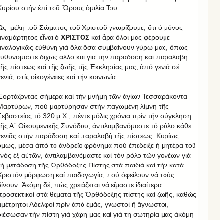
Κυρίου στήν ἐπί τοῦ Ὄρους ὁμιλία Του.
Ὡς μέλη τοῦ Σώματος τοῦ Χριστοῦ γνωρίζουμε, ὅτι ὁ μόνος
ἀναμάρτητος εἶναι ὁ
ΧΡΙΣΤΟΣ
καί ἆρα ὅλοι μας φέρουμε
ἀναλογικῶς εὐθύνη γιά ὅλα ὅσα συμβαίνουν γύρω μας, ὅπως
εὐθυνόμαστε δίχως ἄλλο καί γιά τήν παράδοση καί παραλαβή
τῆς πίστεως καί τῆς ζωῆς τῆς Ἐκκλησίας μας, ἀπό γενιά σέ
γενιά, στίς οἰκογένειες καί τήν κοινωνία.
Ἑορτάζοντας σήμερα καί τήν μνήμη τῶν ἁγίων Τεσσαράκοντα
Μαρτύρων, πού μαρτύρησαν στήν παγωμένη λίμνη τῆς
Σεβαστείας τό 320 μ.Χ., πέντε μόλις χρόνια πρίν τήν σύγκληση
τῆς Α΄ Οἰκουμενικῆς Συνόδου, ἀντιλαμβανόμαστε τό ρόλο κάθε
γενιᾶς στήν παράδοση καί παραλαβή τῆς πίστεως. Κυρίως
ὅμως, μέσα ἀπό τό ἀνδρεῖο φρόνημα πού ἐπέδειξε ἡ μητέρα τοῦ
ἑνός ἐξ αὐτῶν, ἀντιλαμβανόμαστε καί τόν ρόλο τῶν γονέων γιά
τή μετάδοση τῆς Ὀρθόδοξης Πίστης στά παιδιά καί τήν κατά
Χριστόν μόρφωση καί παιδαγωγία, πού ὀφείλουν νά τούς
δίνουν. Ἀκόμη δέ, πώς χρειάζεται νά εἴμαστε ἰδιαίτερα
προσεκτικοί στά θέματα τῆς Ὀρθόδοξης πίστης καί ζωῆς, καθώς
ἀμέτρητοι Ἀδελφοί πρίν ἀπό ἐμᾶς, γνωστοί ἤ ἄγνωστοι,
διέσωσαν τήν πίστη γιά χάρη μας καί γιά τη σωτηρία μας ἀκόμη