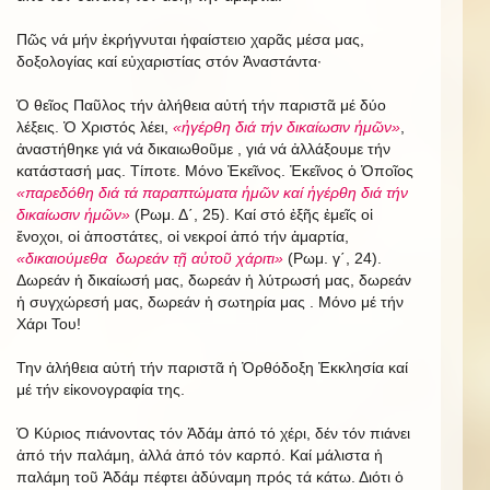
Πῶς νά μήν ἐκρήγνυται ἡφαίστειο χαρᾶς μέσα μας,
δοξολογίας καί εὐχαριστίας στόν Ἀναστάντα·
Ὁ θεῖος Παῦλος τήν ἀλήθεια αὐτή τήν παριστᾶ μέ δύο
λέξεις. Ὁ Χριστός λέει,
«ἠγέρθη διά τήν δικαίωσιν ἡμῶν»
,
ἀναστήθηκε γιά νά δικαιωθοῦμε , γιά νά ἀλλάξουμε τήν
κατάστασή μας. Τίποτε. Μόνο Ἐκεῖνος. Ἐκεῖνος ὁ Ὁποῖος
«παρεδόθη διά τά παραπτώματα ἡμῶν καί ἡγέρθη διά τήν
δικαίωσιν ἡμῶν»
(Ρωμ. Δ΄, 25). Καί στό ἐξῆς ἐμεῖς οἱ
ἔνοχοι, οἱ ἀποστάτες, οἱ νεκροί ἀπό τήν ἁμαρτία,
«δικαιούμεθα δωρεάν τῇ αὐτοῦ χάριτι»
(Ρωμ. γ΄, 24).
Δωρεάν ἡ δικαίωσή μας, δωρεάν ἡ λύτρωσή μας, δωρεάν
ἡ συγχώρεσή μας, δωρεάν ἡ σωτηρία μας . Μόνο μέ τήν
Χάρι Του!
Την ἀλήθεια αὐτή τήν παριστᾶ ἡ Ὀρθόδοξη Ἐκκλησία καί
μέ τήν εἰκονογραφία της.
Ὁ Κύριος πιάνοντας τόν Ἀδάμ ἀπό τό χέρι, δέν τόν πιάνει
ἀπό τήν παλάμη, ἀλλά ἀπό τόν καρπό. Καί μάλιστα ἡ
παλάμη τοῦ Ἀδάμ πέφτει ἀδύναμη πρός τά κάτω. Διότι ὁ