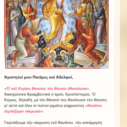
Ἀγαπητοί μου Πατέρες καί Ἀδελφοί,
«Ὁ τοῦ Κυρίου θάνατος τόν θάνατο ἐθανάτωσε»
,
διακηρύσσει θριαμβευτικά ὁ ἱερός Χρυσόστομος. Ὁ
Κύριος, δηλαδή, μέ τόν θάνατό του θανάτωσε τόν θάνατο,
γι’ αὐτό καί ὅλοι οἱ πιστοί γεμάτοι εὐφροσύνη
«θανάτου
ἑορτάζομεν νέκρωσιν»
.
Γιορτάζουμε τήν νέκρωση τοῦ θανάτου, τήν κατάργηση