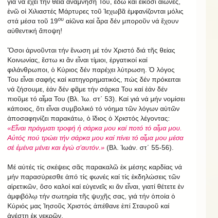
γιά νά ἔχει τήν θεία ἀνάμνησή Του, ἐδῶ καί εἴκοσι αἰῶνες,
ἐνῶ οἱ Χιλιαστές Μάρτυρες τοῦ Ἱεχωβᾶ ἐμφανίζονται μόλις
ου
στά μέσα τοῦ 19
αἰῶνα καί ἆρα δέν μποροῦν νά ἔχουν
αὐθεντική ἄποψη!
Ὅσοι ἀρνοῦνται τήν ἕνωση μέ τόν Χριστό διά τῆς θείας
Κοινωνίας, ἔστω κι ἄν εἶναι τίμιοι, ἐργατικοί καί
φιλάνθρωποι, ὁ Κύριος δέν παρέχει λύτρωση. Ὁ λόγος
Του εἶναι σαφής καί κατηγορηματικός, πώς δέν πρόκειται
νά ζήσουμε, ἐάν δέν φᾶμε τήν σάρκα Του καί ἐάν δέν
πιοῦμε τό αἷμα Του (Βλ. Ἰω. στ΄ 53). Καί γιά νά μήν νομίσει
κάποιος, ὅτι εἶναι συμβολικό τό νόημα τῶν λόγων αὐτῶν
ἀποσαφηνίζει παρακάτω, ὁ ἴδιος ὁ Χριστός λέγοντας:
«Εἶναι πράγματι τροφή ἡ σάρκα μου καί ποτό τό αἷμα μου.
Αὐτός πού τρώει τήν σάρκα μου καί πίνει τό αἷμα μου μέσα
σέ ἐμένα μένει και ἐγώ σ’αυτόν.»
(Βλ. Ἰωάν. στ΄ 55-56).
Μέ αὐτές τίς σκέψεις σᾶς παρακαλῶ ἐκ μέσης καρδίας νά
μήν παρασύρεσθε ἀπό τίς φωνές καί τίς ἐκδηλώσεις τῶν
αἱρετικῶν, ὅσο καλοί καί εὐγενεῖς κι ἄν εἶναι, γιατί θέτετε ἐν
ἀμφιβόλῳ τήν σωτηρία τῆς ψυχῆς σας, γιά τήν ὁποία ὁ
Κύριός μας Ἰησοῦς Χριστός ἀπέθανε ἐπί Σταυροῦ καί
ἀνέστη ἐκ νεκρῶν.