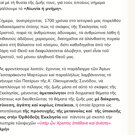
καί μέ τή θυσία τῆς ζωῆς τους, γιά τούς ὁποίους σήμερα
ψάλλουμε τό
«Αἰωνία ἡ μνήμη».
Σήμερα, ἀνατρέχοντας 1700 χρόνια στό ἱστορικό μας παρελθόν
διδασκόμαστε ἐπίσης πώς τό σκάφος τῆς Ἐκκλησίας τοῦ
Χριστοῦ, παρά τίς ἀνθρώπινες ἀδυναμίες, τά ἀνθρώπινα λάθη ἤ
πιθανούς ἀδέξιους χειρισμούς, διατηρεῖται σέ ἀλάνθαστη πορεία
μέσα στή θάλασσα τοῦ κόσμου, διότι καθοδηγεῖται ἀπό τήν
Χάρη τοῦ Θεοῦ καί διαφυλάσσεται ἀλώβητο, γιατί εἶναι τοῦ
Χριστοῦ, τοῦ μόνου ἀληθινοῦ Θεοῦ μας.
Ἄς φροντίσουμε λοιπόν, ἔχοντας τό παράδειγμα τῶν Ἁγίων
Τεσσαράκοντα Μαρτύρων καί παραλλήλως λαμβάνοντας τό
μήνυμα τῶν Πατέρων τῆς Α΄ Οἰκουμενικῆς Συνόδου, νά
διαπλέουμε τό πέλαγος τῆς ζωῆς μέσα σέ αὐτό τό σκάφος τῆς
Ἐκκλησίας, μένοντας
ἀμετακίνητοι
στά δογματικά θέματα τῆς
πίστεως καί διευθετῶντας τά θέματα τῆς ζωῆς μας
μέ διάκριση,
σύνεση, ἀγάπη καί κυρίως ἐπιείκεια,
ἡ ὁποία ἔρχεται ὡς
ἀποτέλεσμα
τῆς προσευχῆς, τῆς μετανοίας καί τῆς ὑπακοῆς
μας στήν Ὀρθόδοξη Ἐκκλησία
καί πάντοτε μέ σκοπό τήν
σωτηρία τῶνψυχῶν
«ὑπέρ ᾧν Χριστός ἀπέθανε καί ἀνέστη».
Ἀμήν