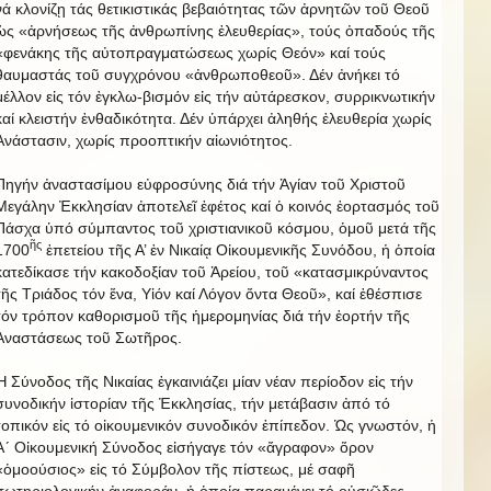
νά κλονίζῃ τάς θετικιστικάς βεβαιότητας τῶν ἀρνητῶν τοῦ Θεοῦ
ὡς «ἀρνήσεως τῆς ἀνθρωπίνης ἐλευθερίας», τούς ὀπαδούς τῆς
«φενάκης τῆς αὐτοπραγματώσεως χωρίς Θεόν» καί τούς
θαυμαστάς τοῦ συγχρόνου «ἀνθρωποθεοῦ». Δέν ἀνήκει τό
μέλλον εἰς τόν ἐγκλω-βισμόν εἰς τήν αὐτάρεσκον, συρρικνωτικήν
καί κλειστήν ἐνθαδικότητα. Δέν ὑπάρχει ἀληθής ἐλευθερία χωρίς
Ἀνάστασιν, χωρίς προοπτικήν αἰωνιότητος.
Πηγήν ἀναστασίμου εὐφροσύνης διά τήν Ἁγίαν τοῦ Χριστοῦ
Μεγάλην Ἐκκλησίαν ἀποτελεῖ ἐφέτος καί ὁ κοινός ἑορτασμός τοῦ
Πάσχα ὑπό σύμπαντος τοῦ χριστιανικοῦ κόσμου, ὁμοῦ μετά τῆς
ῆς
1700
ἐπετείου τῆς Α’ ἐν Νικαίᾳ Οἰκουμενικῆς Συνόδου, ἡ ὁποία
κατεδίκασε τήν κακοδοξίαν τοῦ Ἀρείου, τοῦ «κατασμικρύναντος
τῆς Τριάδος τόν ἕνα, Υἱόν καί Λόγον ὄντα Θεοῦ», καί ἐθέσπισε
τόν τρόπον καθορισμοῦ τῆς ἡμερομηνίας διά τήν ἑορτήν τῆς
Ἀναστάσεως τοῦ Σωτῆρος.
Ἡ Σύνοδος τῆς Νικαίας ἐγκαινιάζει μίαν νέαν περίοδον εἰς τήν
συνοδικήν ἱστορίαν τῆς Ἐκκλησίας, τήν μετάβασιν ἀπό τό
τοπικόν εἰς τό οἰκουμενικόν συνοδικόν ἐπίπεδον. Ὡς γνωστόν, ἡ
Α´ Οἰκουμενική Σύνοδος εἰσήγαγε τόν «ἄγραφον» ὅρον
«ὁμοούσιος» εἰς τό Σύμβολον τῆς πίστεως, μέ σαφῆ
σωτηριολογικήν ἀναφοράν, ἡ ὁποία παραμένει τό οὐσιῶδες