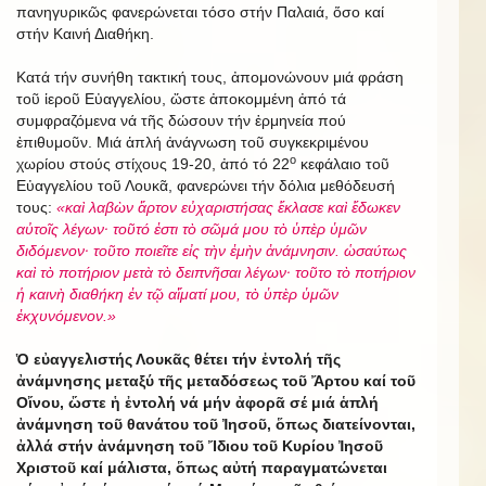
πανηγυρικῶς φανερώνεται τόσο στήν Παλαιά, ὅσο καί
στήν Καινή Διαθήκη.
Κατά τήν συνήθη τακτική τους, ἀπομονώνουν μιά φράση
τοῦ ἱεροῦ Εὐαγγελίου, ὥστε ἀποκομμένη ἀπό τά
συμφραζόμενα νά τῆς δώσουν τήν ἑρμηνεία πού
ἐπιθυμοῦν. Μιά ἁπλή ἀνάγνωση τοῦ συγκεκριμένου
ο
χωρίου στούς στίχους 19-20, ἀπό τό 22
κεφάλαιο τοῦ
Εὐαγγελίου τοῦ Λουκᾶ, φανερώνει τήν δόλια μεθόδευσή
τους:
«καὶ λαβὼν ἄρτον εὐχαριστήσας ἔκλασε καὶ ἔδωκεν
αὐτοῖς λέγων· τοῦτό ἐστι τὸ σῶμά μου τὸ ὑπὲρ ὑμῶν
διδόμενον· τοῦτο ποιεῖτε εἰς τὴν ἐμὴν ἀνάμνησιν. ὡσαύτως
καὶ τὸ ποτήριον μετὰ τὸ δειπνῆσαι λέγων· τοῦτο τὸ ποτήριον
ἡ καινὴ διαθήκη ἐν τῷ αἵματί μου, τὸ ὑπὲρ ὑμῶν
ἐκχυνόμενον.»
Ὁ εὐαγγελιστής Λουκᾶς θέτει τήν ἐντολή τῆς
ἀνάμνησης μεταξύ τῆς μεταδόσεως τοῦ Ἄρτου καί τοῦ
Οἴνου, ὥστε ἡ ἐντολή νά μήν ἀφορᾶ σέ μιά ἁπλή
ἀνάμνηση τοῦ θανάτου τοῦ Ἰησοῦ, ὅπως διατείνονται,
ἀλλά στήν ἀνάμνηση τοῦ Ἴδιου τοῦ Κυρίου Ἰησοῦ
Χριστοῦ καί μάλιστα, ὅπως αὐτή παραγματώνεται