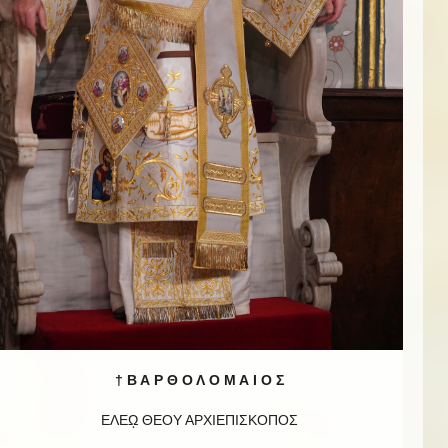
† Β Α Ρ Θ Ο Λ Ο Μ Α Ι Ο Σ
ΕΛΕῼ ΘΕΟΥ ΑΡΧΙΕΠΙΣΚΟΠΟΣ