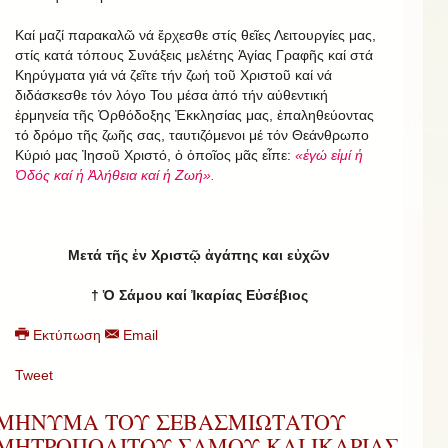
Καί μαζί παρακαλῶ νά ἔρχεσθε στίς θεῖες Λειτουργίες μας,
στίς κατά τόπους Συνάξεις μελέτης Ἁγίας Γραφῆς καί στά
Κηρύγματα γιά νά ζεῖτε τήν ζωή τοῦ Χριστοῦ καί νά
διδάσκεσθε τόν λόγο Του μέσα ἀπό τήν αὐθεντική
ἑρμηνεία τῆς Ὀρθόδοξης Ἐκκλησίας μας, ἐπαληθεύοντας
τό δρόμο τῆς ζωῆς σας, ταυτιζόμενοι μέ τόν Θεάνθρωπο
Κύριό μας Ἰησοῦ Χριστό, ὁ ὁποῖος μᾶς εἶπε:
«ἐγώ εἰμί ἡ
Ὁδός καί ἡ Ἀλήθεια καί ἡ Ζωή».
Μετά τῆς ἐν Χριστῷ ἀγάπης και εὐχῶν
† Ὁ Σάμου καί Ἰκαρίας Εὐσέβιος
Εκτύπωση
Email
Tweet
ΜΗΝΥΜΑ ΤΟΥ ΣΕΒΑΣΜΙΩΤΑΤΟΥ
ΜΗΤΡΟΠΟΛΙΤΟΥ ΣΑΜΟΥ ΚΑΙ ΙΚΑΡΙΑΣ