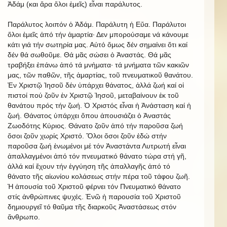
Ἀδάμ (και ἄρα ὅλοι ἐμεῖς) εἶναι παράλυτος.
Παράλυτος λοιπόν ὁ Ἀδάμ. Παράλυτη ἡ Εὔα. Παράλυτοι
ὅλοι ἐμεῖς ἀπό τήν ἁμαρτία· Δεν μπορούσαμε νά κάνουμε
κάτι γιά τήν σωτηρία μας. Αὐτό ὅμως δέν σημαίνει ὅτι καί
δέν θά σωθοῦμε. Θά μᾶς σώσει ὁ Ἀναστάς. Θά μᾶς
τραβήξει ἐπάνω ἀπό τά μνἠματα· τά μνήματα τῶν κακιῶν
μας, τῶν παθῶν, τῆς ἁμαρτίας, τοῦ πνευματικοῦ θανάτου.
Ἐν Χριστῷ Ἰησοῦ δέν ὑπάρχει θάνατος, ἀλλά ζωή καί οἱ
πιστοί πού ζοῦν ἐν Χριστῷ Ἰησοῦ, μεταβαίνουν ἐκ τοῦ
θανάτου πρός τήν ζωή. Ὁ Χριστός εἶναι ἡ Ἀνάσταση καί ἡ
ζωή. Θάνατος ὑπάρχει ὅπου ἀπουσιάζει ὁ Ἀναστάς
Ζωοδότης Κύριος. Θάνατο ζοῦν ἀπό τήν παροῦσα ζωή
ὅσοι ζοῦν χωρίς Χριστό. Ὅλοι ὅσοι ζοῦν ἐδώ στήν
παροῦσα ζωή ἑνωμένοι μέ τόν Ἀναστάντα Λυτρωτή εἶναι
ἀπαλλαγμένοι ἀπό τόν πνευματικό θάνατο τώρα στή γῆ,
ἀλλά καί ἔχουν τήν ἐγγύηση τῆς ἀπαλλαγῆς ἀπό τό
θάνατο τῆς αἰωνίου κολάσεως στήν πέρα τοῦ τάφου ζωῆ.
Ἡ ἀπουσία τοῦ Χριστοῦ φέρνει τόν Πνευματικό θάνατο
στίς ἀνθρώπινες ψυχές. Ἐνῶ ἡ παρουσία τοῦ Χριστοῦ
δημιουργεῖ τό θαῦμα τῆς διαρκοῦς Ἀναστάσεως στόν
ἄνθρωπο.