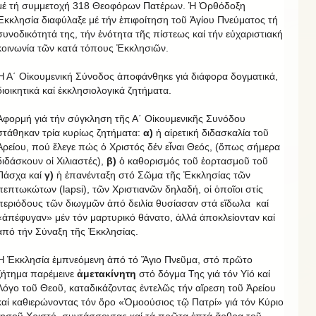
μέ τή συμμετοχή 318 Θεοφόρων Πατέρων. Ἡ Ὀρθόδοξη
Ἐκκλησία διαφύλαξε μέ τήν ἐπιφοίτηση τοῦ Ἁγίου Πνεύματος τή
συνοδικότητά της, τήν ἑνότητα τῆς πίστεως καί τήν εὐχαριστιακή
κοινωνία τῶν κατά τόπους Ἐκκλησιῶν.
Ἡ Α΄ Οἰκουμενική Σύνοδος ἀποφάνθηκε γιά διάφορα δογματικά,
διοικητικά καί ἐκκλησιολογικά ζητήματα.
Ἀφορμή γιά τήν σύγκληση τῆς Α΄ Οἰκουμενικῆς Συνόδου
στάθηκαν τρία κυρίως ζητήματα:
α)
ἡ αἱρετική διδασκαλία τοῦ
Ἀρείου, πού ἔλεγε πώς ὁ Χριστός δέν εἶναι Θεός, (ὅπως σήμερα
διδάσκουν οἱ Χιλιαστές),
β)
ὁ καθορισμός τοῦ ἑορτασμοῦ τοῦ
Πάσχα καί
γ)
ἡ ἐπανένταξη στό Σῶμα τῆς Ἐκκλησίας τῶν
πεπτωκώτων (lapsi), τῶν Χριστιανῶν δηλαδή, οἱ ὁποῖοι στίς
περιόδους τῶν διωγμῶν ἀπό δειλία θυσίασαν στά εἴδωλα καί
«ἀπέφυγαν» μέν τόν μαρτυρικό θάνατο, ἀλλά ἀποκλείονταν καί
ἀπό τήν Σύναξη τῆς Ἐκκλησίας.
Ἡ Ἐκκλησία ἐμπνεόμενη ἀπό τό Ἅγιο Πνεῦμα, στό πρῶτο
ζήτημα παρέμεινε
ἀμετακίνητη
στό δόγμα Της γιά τόν Υἱό καί
Λόγο τοῦ Θεοῦ, καταδικάζοντας ἐντελῶς τήν αἵρεση τοῦ Ἀρείου
καί καθιερώνοντας τόν ὅρο «Ὁμοούσιος τῷ Πατρί» γιά τόν Κύριο