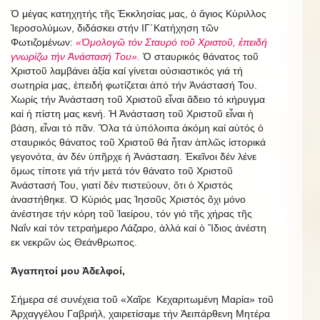
Ὁ μέγας κατηχητής τῆς Ἐκκλησίας μας, ὁ ἅγιος Κύριλλος
Ἱεροσολύμων, διδάσκει στήν ΙΓ΄Κατήχηση τῶν
Φωτιζομένων:
«Ὁμολογῶ τόν Σταυρό τοῦ Χριστοῦ, ἐπειδή
γνωρίζω τήν Ἀνάστασή Του».
Ὁ σταυρικός θάνατος τοῦ
Χριστοῦ λαμβάνει ἀξία καί γίνεται οὐσιαστικός γιά τή
σωτηρία μας, ἐπειδή φωτίζεται ἀπό τήν Ἀνάστασή Του.
Χωρίς τήν Ἀνάσταση τοῦ Χριστοῦ εἶναι ἄδειο τό κήρυγμα
καί ἡ πίστη μας κενή. Ἡ Ἀνάσταση τοῦ Χριστοῦ εἶναι ἡ
βάση, εἶναι τό πᾶν. Ὅλα τά ὑπόλοιπα ἀκόμη καί αὐτός ὁ
σταυρικός θάνατος τοῦ Χριστοῦ θά ἦταν ἁπλῶς ἱστορικά
γεγονότα, ἀν δέν ὑπῆρχε ἡ Ἀνάσταση. Ἐκεῖνοι δέν λένε
ὅμως τίποτε γιά τήν μετά τόν θάνατο τοῦ Χριστοῦ
Ἀνάστασή Του, γιατί δέν πιστεύουν, ὅτι ὁ Χριστός
ἀναστήθηκε. Ὁ Κύριός μας Ἰησοῦς Χριστός ὄχι μόνο
ἀνέστησε τήν κόρη τοῦ Ἰαείρου, τόν γιό τῆς χήρας τῆς
Ναΐν καί τόν τετραήμερο Λάζαρο, ἀλλά καί ὁ Ἴδιος ἀνέστη
εκ νεκρῶν ὡς Θεάνθρωπος.
Ἀγαπητοί μου Ἀδελφοί,
Σήμερα σέ συνέχεια τοῦ «Χαῖρε Κεχαριτωμένη Μαρία» τοῦ
Ἀρχαγγέλου Γαβριήλ, χαιρετίσαμε τήν Ἀειπάρθενη Μητέρα