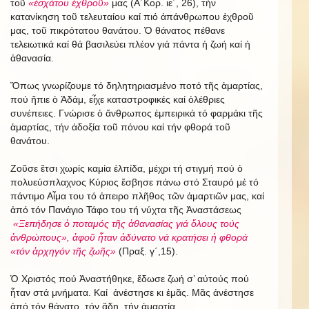
τοῦ
«ἐσχάτου ἐχθροῦ»
μας (Α΄Κορ. ιε΄, 26), τήν
κατανίκηση τοῦ τελευταίου καί πιό ἀπάνθρωπου ἐχθροῦ
μας, τοῦ πικρότατου θανάτου. Ὁ θάνατος πέθανε
τελειωτικά καί θά βασιλεύει πλέον γιά πάντα ἡ ζωή καί ἡ
ἀθανασία.
Ὅπως γνωρίζουμε τό δηλητηριασμένο ποτό τῆς ἁμαρτίας,
πού ἤπιε ὁ Ἀδάμ, εἶχε καταστροφικές καί ὀλέθριες
συνέπειες. Γνώρισε ὁ ἄνθρωπος ἐμπειρικά τό φαρμάκι τῆς
ἁμαρτίας, τήν ἀδοξία τοῦ πόνου καί τήν φθορά τοῦ
θανάτου.
Ζοῦσε ἔτσι χωρίς καμία ἐλπίδα, μέχρι τή στιγμή πού ὁ
πολυεύσπλαχνος Κύριος ἔσβησε πάνω στό Σταυρό μέ τό
πάντιμο Αἷμα του τό ἀπειρο πλῆθος τῶν ἁμαρτιῶν μας, καί
ἀπό τόν Πανάγιο Τάφο του τή νύχτα τῆς Ἀναστάσεως
«Ξεπήδησε ὁ ποταμός τῆς ἀθανασίας γιά ὅλους τούς
ἀνθρώπους», ἀφοῦ ἦταν ἀδύνατο νά κρατήσει ἡ φθορά
«τόν ἀρχηγόν τῆς ζωῆς»
(Πραξ. γ΄,15).
Ὁ Χριστός πού Ἀναστήθηκε, ἔδωσε ζωή σ’ αὐτούς πού
ἦταν στά μνήματα. Καί ἀνέστησε κι ἐμᾶς. Μᾶς ἀνέστησε
ἀπό τόν θάνατο, τόν ἅδη, τήν ἁμαρτία.