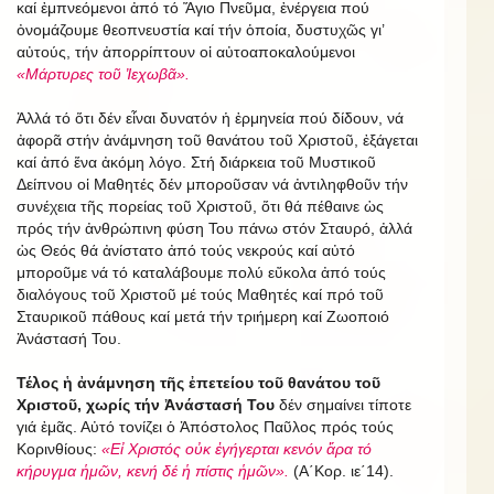
καί ἐμπνεόμενοι ἀπό τό Ἅγιο Πνεῦμα, ἐνέργεια πού
ὀνομάζουμε θεοπνευστία καί τήν ὁποία, δυστυχῶς γι’
αὐτούς, τήν ἀπορρίπτουν οἱ αὐτοαποκαλούμενοι
«Μάρτυρες τοῦ Ἰεχωβᾶ».
Ἀλλά τό ὅτι δέν εἶναι δυνατόν ἡ ἑρμηνεία πού δίδουν, νά
ἀφορᾶ στήν ἀνάμνηση τοῦ θανάτου τοῦ Χριστοῦ, ἐξάγεται
καί ἀπό ἕνα ἀκόμη λόγο. Στή διάρκεια τοῦ Μυστικοῦ
Δείπνου οἱ Μαθητές δέν μποροῦσαν νά ἀντιληφθοῦν τήν
συνέχεια τῆς πορείας τοῦ Χριστοῦ, ὅτι θά πέθαινε ὡς
πρός τήν ἀνθρώπινη φύση Του πάνω στόν Σταυρό, ἀλλά
ὡς Θεός θά ἀνίστατο ἀπό τούς νεκρούς καί αὐτό
μποροῦμε νά τό καταλάβουμε πολύ εὔκολα ἀπό τούς
διαλόγους τοῦ Χριστοῦ μέ τούς Μαθητές καί πρό τοῦ
Σταυρικοῦ πάθους καί μετά τήν τριήμερη καί Ζωοποιό
Ἀνάστασή Του.
Τέλος ἡ ἀνάμνηση τῆς ἐπετείου τοῦ θανάτου τοῦ
Χριστοῦ, χωρίς τήν Ἀνάστασή Του
δέν σημαίνει τίποτε
γιά ἐμᾶς. Αὐτό τονίζει ὁ Ἀπόστολος Παῦλος πρός τούς
Κορινθίους:
«Εἰ Χριστός οὐκ ἐγήγερται κενόν ἄρα τό
κήρυγμα ἡμῶν, κενή δέ ἡ πίστις ἡμῶν».
(Α΄Κορ. ιε΄14).