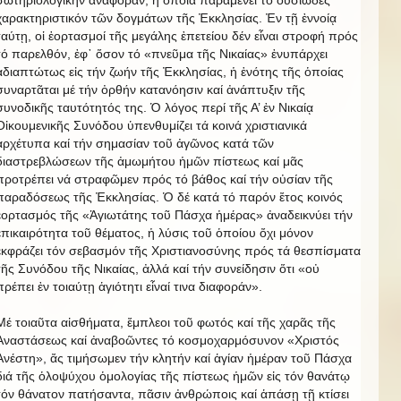
χαρακτηριστικόν τῶν δογμάτων τῆς Ἐκκλησίας. Ἐν τῇ ἐννοίᾳ
ταύτῃ, οἱ ἑορτασμοί τῆς μεγάλης ἐπετείου δέν εἶναι στροφή πρός
τό παρελθόν, ἐφ᾿ ὅσον τό «πνεῦμα τῆς Νικαίας» ἐνυπάρχει
ἀδιαπτώτως εἰς τήν ζωήν τῆς Ἐκκλησίας, ἡ ἑνότης τῆς ὁποίας
συναρτᾶται μέ τήν ὀρθήν κατανόησιν καί ἀνάπτυξιν τῆς
συνοδικῆς ταυτότητός της. Ὁ λόγος περί τῆς Α’ ἐν Νικαίᾳ
Οἰκουμενικῆς Συνόδου ὑπενθυμίζει τά κοινά χριστιανικά
ἀρχέτυπα καί τήν σημασίαν τοῦ ἀγῶνος κατά τῶν
διαστρεβλώσεων τῆς ἀμωμήτου ἡμῶν πίστεως καί μᾶς
προτρέπει νά στραφῶμεν πρός τό βάθος καί τήν οὐσίαν τῆς
παραδόσεως τῆς Ἐκκλησίας. Ὁ δέ κατά τό παρόν ἔτος κοινός
ἑορτασμός τῆς «Ἁγιωτάτης τοῦ Πάσχα ἡμέρας» ἀναδεικνύει τήν
ἐπικαιρότητα τοῦ θέματος, ἡ λύσις τοῦ ὁποίου ὄχι μόνον
ἐκφράζει τόν σεβασμόν τῆς Χριστιανοσύνης πρός τά θεσπίσματα
τῆς Συνόδου τῆς Νικαίας, ἀλλά καί τήν συνείδησιν ὅτι «οὐ
πρέπει ἐν τοιαύτῃ ἁγιότητι εἶναί τινα διαφοράν».
Μέ τοιαῦτα αἰσθήματα, ἔμπλεοι τοῦ φωτός καί τῆς χαρᾶς τῆς
Ἀναστάσεως καί ἀναβοῶντες τό κοσμοχαρμόσυνον «Χριστός
Ἀνέστη», ἄς τιμήσωμεν τήν κλητήν καί ἁγίαν ἡμέραν τοῦ Πάσχα
διά τῆς ὁλοψύχου ὁμολογίας τῆς πίστεως ἡμῶν εἰς τόν θανάτῳ
τόν θάνατον πατήσαντα, πᾶσιν ἀνθρώποις καί ἁπάσῃ τῇ κτίσει