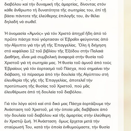
διαβόλου καί τήν δυναμική τῆς ἁμαρτίας, δίνοντας στόν
κάθε ἄνθρωπο τή δυνατότητα τῆς σωτηρίας του, ἐπί τῇ
βάσει πάντοτε τῆς ἐλεύθερης ἐπιλογῆς του, ἄν θέλει
δηλαδή νά σωθεῖ.
Ἡ ὀνομασία «Ἀμνός» γιά τόν Χριστό ἀπηχεῖ ἤδη ἀπό τό
πρῶτο πάσχα πού γιόρτασαν οἱ Ἑβραῖοι φεύγοντας ἀπό
τήν Αἴγυπτο γιά τήν γῆ τῆς Ἐπαγγελίας. Ὅλη ἡ διήγηση
στό κεφάλαιο 12 τοῦ βιβλίου τῆς Ἐξόδου στήν Παλαιά
Διαθήκη, εἶναι μιά συμβολική ἀναφορά στήν θυσία τοῦ
Χριστοῦ γιά τή σωτηρία μας. Ἡ θυσία τοῦ ἀμνοῦ ἀπό τούς
Ἑβραίους γιά τόν ἑορτασμό τοῦ Πάσχα, πού σημαίνει τήν
διάβαση, τό πέρασμα ἀπό τήν δουλεία τῆς Αἰγύπτου στή
ἐλευθερία τῆς γῆς τῆς Ἐπαγγελίας, ἀποτελεῖ τήν
προτύπωση τῆς θυσίας τοῦ Χριστοῦ, πού μᾶς
ἐλευθέρωσε ἀπό τή δουλεία τοῦ διαβόλου.
Γιά τόν λόγο αὐτό καί στό δικό μας Πάσχα ἑορτάζουμε τήν
Ἀνάσταση τοῦ Χριστοῦ, μέ τήν ὁποία μᾶς διεβίβασε ἀπό
τήν δουλεία τοῦ διαβόλου καί τῆς ἁμαρτίας στήν ἐλεύθερη
ἐν Χριστῷ ζωή. Ἡ Ἀνάσταση ὅμως ἔρχεται μετά τήν
σταύρωσή Του, κατά τήν ὁποία ἐνθυμούμαστε, τήν θυσία