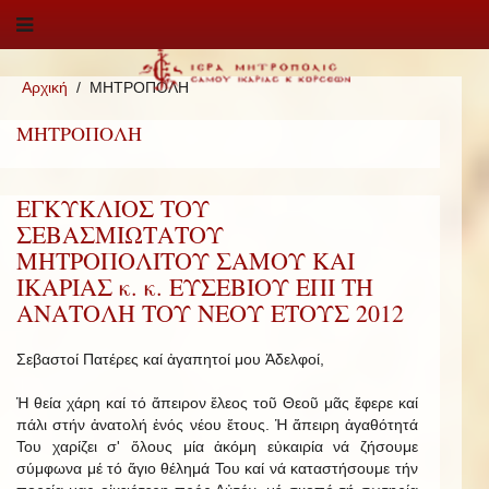
Αρχική
ΜΗΤΡΟΠΟΛΗ
ΜΗΤΡΟΠΟΛΗ
ΕΓΚΥΚΛΙΟΣ ΤΟΥ
ΣΕΒΑΣΜΙΩΤΑΤΟΥ
ΜΗΤΡΟΠΟΛΙΤΟΥ ΣΑΜΟΥ ΚΑΙ
ΙΚΑΡΙΑΣ κ. κ. ΕΥΣΕΒΙΟΥ ΕΠΙ ΤΗ
ΑΝΑΤΟΛΗ ΤΟΥ ΝΕΟΥ ΕΤΟΥΣ 2012
Σεβαστοί Πατέρες καί ἀγαπητοί μου Ἀδελφοί,
Ἡ θεία χάρη καί τό ἄπειρον ἔλεος τοῦ Θεοῦ μᾶς ἔφερε καί
πάλι στήν ἀνατολή ἑνός νέου ἔτους. Ἡ ἄπειρη ἀγαθότητά
Του χαρίζει σ' ὅλους μία ἀκόμη εὐκαιρία νά ζήσουμε
σύμφωνα μέ τό ἅγιο θέλημά Του καί νά καταστήσουμε τήν