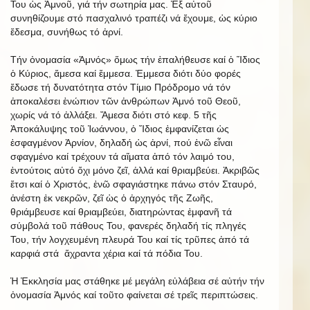
Του ὡς Ἀμνοῦ, γιά τήν σωτηρία μας. Ἐξ αὐτοῦ
συνηθίζουμε στό πασχαλινό τραπέζι νά ἔχουμε, ὡς κύριο
ἔδεσμα, συνήθως τό ἀρνί.
Τήν ὀνομασία «Ἀμνός» ὅμως τήν ἐπαλήθευσε καί ὁ Ἴδιος
ὁ Κύριος, ἄμεσα καί ἔμμεσα. Ἐμμεσα διότι δύο φορές
ἔδωσε τή δυνατότητα στόν Τίμιο Πρόδρομο νά τόν
ἀποκαλέσει ἐνώπιον τῶν ἀνθρώπων Ἀμνό τοῦ Θεοῦ,
χωρίς νά τό ἀλλάξει. Ἄμεσα διότι στό κεφ. 5 τῆς
Ἀποκάλυψης τοῦ Ἰωάννου, ὁ Ἴδιος ἐμφανίζεται ὡς
ἐσφαγμένον Ἀρνίον, δηλαδή ὡς ἀρνί, πού ἐνῶ εἶναι
σφαγμένο καί τρέχουν τά αἵματα ἀπό τόν λαιμό του,
ἐντούτοις αὐτό ὄχι μόνο ζεῖ, ἀλλά καί θριαμβεύει. Ἀκριβῶς
ἔτσι καί ὁ Χριστός, ἐνῶ σφαγιάστηκε πάνω στόν Σταυρό,
ἀνέστη ἐκ νεκρῶν, ζεῖ ὡς ὁ ἀρχηγός τῆς Ζωῆς,
θριάμβευσε καί θριαμβεύει, διατηρώντας ἐμφανῆ τά
σύμβολά τοῦ πάθους Του, φανερές δηλαδή τίς πληγές
Του, τήν λογχευμένη πλευρά Του καί τίς τρῦπες ἀπό τά
καρφιά στά ἄχραντα χέρια καί τά πόδια Του.
Ἡ Ἐκκλησία μας στάθηκε μέ μεγάλη εὐλάβεια σέ αὐτήν τήν
ὀνομασία Ἀμνός καί τοῦτο φαίνεται σέ τρεῖς περιπτώσεις.