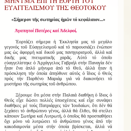
ΜΗΝΥΜΑ ΕΠΙ ΤΗ ΕΟΡΤΗ ΤΟΥ
ΕΥΑΓΓΕΛΙΣΜΟΥ ΤΗΣ ΘΕΟΤΟΚΟΥ
«Σήμερον τῆς σωτηρίας ἡμῶν τό κεφάλαιον...»
Ἀγαπητοί Πατέρες καί Ἀδελφοί,
Ἑορτάζει σήμερα ἡ Ἐκκλησία μας τό μεγάλο
γεγονός τοῦ Εὐαγγελισμοῦ καί τό παρουσιάζει ἐνώπιον
μας ὡς ἀφορμή καί δικοῦ μας πανηγυρισμοῦ, ἀλλά καί
δικῆς μας πνευματικῆς χαρᾶς. Αὐτό τό ὁποῖο
εὐαγγελίστηκε ὁ Ἀρχάγγελος Γαβριήλ στήν Παναγία δέν
ἦταν ἕνα ἁπλό μήνυμα ἀπό τό Θεό, ἀλλά ἦταν ἡ
πρόσκληση τήν ὁποία ἀπηύθυνε αὐτός ὁ ἴδιος ὁ Θεός
πρός τήν Παρθένο Μαριάμ γιά νά διακονήσει τό
μυστήριο τῆς σωτηρίας τοῦ ἀνθρώπου.
Ξέρουμε ὅτι μέσα στήν Παλαιά διαθήκη ὁ ἴδιος ὁ
Θεός εἶχε δώσει πολλές ὑποσχέσεις καί εἶχε συνάψει
διαθῆκες μέ τούς Πατριάρχες τῶν Ἰουδαίων, ὅτι δέν θά
ξεχάσει τό ἀνθρώπινο γένος, ἀλλά θά ἔλθει, θά στείλει
κάποιον Σωτήρα καί Λυτρωτή, ὁ ὁποῖος θά προσπαθήσει
ὄχι μόνο νά λυτρώσει τό ἀνθρώπινο γένος ἀπό τήν
κακοδαιμονία μέσα στήν ὁποία βρίσκεται, ἀλλά νά