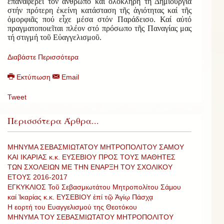
ἐπαναφέρει τόν ἄνθρωπο καί ὁλόκληρη τή Δημιουργία
στήν πρότερη ἐκείνη κατάσταση τῆς ἁγιότητας καί τῆς
ὀμορφιᾶς πού εἶχε μέσα στόν Παράδεισο. Καί αὐτό
πραγματοποιεῖται πλέον στό πρόσωπο τῆς Παναγίας μας
τή στιγμή τοῦ Εὐαγγελισμοῦ.
Διαβάστε Περισσότερα
Εκτύπωση
Email
Tweet
Περισσότερα Άρθρα...
ΜΗΝΥΜΑ ΣΕΒΑΣΜΙΩΤΑΤΟΥ ΜΗΤΡΟΠΟΛΙΤΟΥ ΣΑΜΟΥ
ΚΑΙ ΙΚΑΡΙΑΣ κ.κ. ΕΥΣΕΒΙΟΥ ΠΡΟΣ ΤΟΥΣ ΜΑΘΗΤΕΣ
ΤΩΝ ΣΧΟΛΕΙΩΝ ΜΕ ΤΗΝ ΕΝΑΡΞΗ ΤΟΥ ΣΧΟΛΙΚΟΥ
ΕΤΟΥΣ 2016-2017
ΕΓΚΥΚΛΙΟΣ Τοῦ Σεβασμιωτάτου Μητροπολίτου Σάμου
καί Ἰκαρίας κ.κ. ΕΥΣΕΒΙΟΥ ἐπί τῷ Ἁγίῳ Πάσχᾳ
Η εορτή του Ευαγγελισμού της Θεοτόκου
ΜΗΝΥΜΑ ΤΟΥ ΣΕΒΑΣΜΙΩΤΑΤΟΥ ΜΗΤΡΟΠΟΛΙΤΟΥ