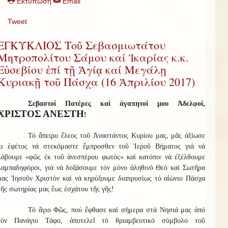
Εκτύπωση
Email
Tweet
ΕΓΚΥΚΛΙΟΣ Τοῦ Σεβασμιωτάτου
Μητροπολίτου Σάμου καί Ἰκαρίας κ.κ.
Εὐσεβίου ἐπί τῇ Ἁγίᾳ καί Μεγάλῃ
Κυριακῇ τοῦ Πάσχα (16 Ἀπριλίου 2017)
Σεβαστοί Πατέρες καί ἀγαπητοί μου Ἀδελφοί,
ΧΡΙΣΤΟΣ ΑΝΕΣΤΗ
!
Τό ἄπειρο ἔλεος τοῦ Ἀναστάντος Κυρίου μας, μᾶς ἀξίωσε
κι ἐφέτος νά στεκόμαστε ἔμπροσθεν τοῦ Ἱεροῦ Βήματος γιά νά
λάβουμε «φῶς ἐκ τοῦ ἀνεσπέρου φωτός» καί κατόπιν νά ἐξέλθουμε
λαμπαδηφόροι, γιά νά δοξάσουμε τόν μόνο ἀληθινό Θεό καί Σωτῆρα
μας Ἰησοῦν Χριστόν καί νά κηρύξουμε διαπρυσίως τό αἰώνιο Πάσχα
τῆς σωτηρίας μας ἕως ἐσχάτου τῆς γῆς!
Τό ἅγιο Φῶς, πού ἔφθασε καί σήμερα στά Νησιά μας ἀπό
τόν Πανάγιο Τάφο, ἀποτελεῖ τό θριαμβευτικό σύμβολο τοῦ