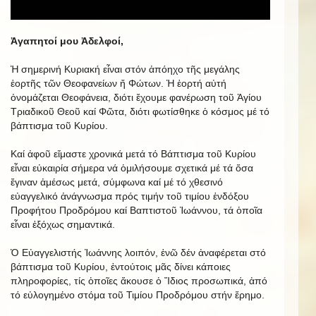
Ἀγαπητοί μου Ἀδελφοί,
Ἡ σημερινή Κυριακή εἶναι στόν ἀπόηχο τῆς μεγάλης
ἑορτῆς τῶν Θεοφανείων ἤ Φώτων. Ἡ ἑορτή αὐτή
ὀνομάζεται Θεοφάνεια, διότι ἔχουμε φανέρωση τοῦ Ἁγίου
Τριαδικοῦ Θεοῦ καί Φῶτα, διότι φωτίσθηκε ὁ κόσμος μέ τό
βάπτισμα τοῦ Κυρίου.
Καί ἀφοῦ εἴμαστε χρονικά μετά τό Βάπτισμα τοῦ Κυρίου
εἶναι εὐκαιρία σήμερα νά ὁμιλήσουμε σχετικά μέ τά ὅσα
ἔγιναν ἀμέσως μετά, σύμφωνα καί μέ τό χθεσινό
εὐαγγελικό ἀνάγνωσμα πρός τιμήν τοῦ τιμίου ἐνδόξου
Προφήτου Προδρόμου καί Βαπτιστοῦ Ἰωάννου, τά ὁποῖα
εἶναι ἐξόχως σημαντικά.
Ὁ Εὐαγγελιστής Ἰωάννης λοιπόν, ἐνῶ δέν ἀναφέρεται στό
βάπτισμα τοῦ Κυρίου, ἐντούτοις μᾶς δίνει κάποιες
πληροφορίες, τίς ὁποῖες ἄκουσε ὁ Ἴδιος προσωπικά, ἀπό
τό εὐλογημένο στόμα τοῦ Τιμίου Προδρόμου στήν ἔρημο.