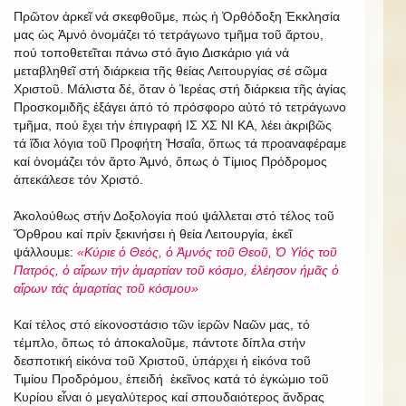
Πρῶτον ἀρκεῖ νά σκεφθοῦμε, πώς ἡ Ὀρθόδοξη Ἐκκλησία
μας ὡς Ἀμνό ὀνομάζει τό τετράγωνο τμῆμα τοῦ ἄρτου,
πού τοποθετεῖται πάνω στό ἅγιο Δισκάριο γιά νά
μεταβληθεῖ στή διάρκεια τῆς θείας Λειτουργίας σέ σῶμα
Χριστοῦ. Μάλιστα δέ, ὅταν ὁ Ἱερέας στή διάρκεια τῆς ἁγίας
Προσκομιδῆς ἐξάγει ἀπό τό πρόσφορο αὐτό τό τετράγωνο
τμῆμα, πού ἔχει τήν ἐπιγραφή ΙΣ ΧΣ ΝΙ ΚΑ, λέει ἀκριβῶς
τά ἴδια λόγια τοῦ Προφήτη Ἠσαΐα, ὅπως τά προαναφέραμε
καί ὀνομάζει τόν ἄρτο Ἀμνό, ὅπως ὁ Τίμιος Πρόδρομος
ἀπεκάλεσε τόν Χριστό.
Ἀκολούθως στήν Δοξολογία πού ψάλλεται στό τέλος τοῦ
Ὄρθρου καί πρίν ξεκινήσει ἡ θεία Λειτουργία, ἐκεῖ
ψάλλουμε:
«Κύριε ὁ Θεός, ὁ Ἀμνός τοῦ Θεοῦ, Ὁ Υἱός τοῦ
Πατρός, ὁ αἵρων τήν ἁμαρτίαν τοῦ κόσμο, ἐλέησον ἡμᾶς ὁ
αἵρων τάς ἁμαρτίας τοῦ κόσμου»
Καί τέλος στό εἰκονοστάσιο τῶν ἱερῶν Ναῶν μας, τό
τέμπλο, ὅπως τό ἀποκαλοῦμε, πάντοτε δίπλα στήν
δεσποτική εἰκόνα τοῦ Χριστοῦ, ὑπάρχει ἡ εἰκόνα τοῦ
Τιμίου Προδρόμου, ἐπειδή ἐκεῖνος κατά τό ἐγκώμιο τοῦ
Κυρίου εἶναι ὁ μεγαλύτερος καί σπουδαιότερος ἄνδρας