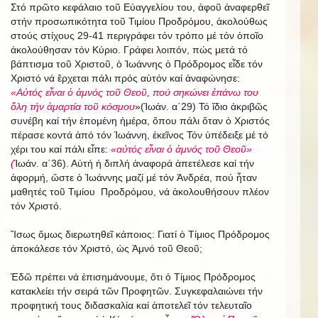
Στό πρῶτο κεφάλαιο τοῦ Εὐαγγελίου του, ἀφοῦ ἀναφερθεῖ
στήν προσωπικότητα τοῦ Τιμίου Προδρόμου, ἀκολούθως
στούς στίχους 29-41 περιγράφει τόν τρόπο μέ τόν ὁποῖο
ἀκολούθησαν τόν Κύριο. Γράφει λοιπόν, πώς μετά τό
βάπτισμα τοῦ Χριστοῦ, ὁ Ἰωάννης ὁ Πρόδρομος εἶδε τόν
Χριστό νά ἔρχεται πάλι πρός αὐτόν καί ἀναφώνησε:
«Αὐτός εἶναι ὁ ἀμνός τοῦ Θεοῦ, πού σηκώνει ἐπάνω του
ὅλη τήν ἁμαρτία τοῦ κόσμου
»(Ἰωάν. α΄29)
Τό ἴδιο ἀκριβῶς
συνέβη καί τήν ἑπομένη ἡμέρα, ὅπου πάλι ὅταν ὁ Χριστός
πέρασε κοντά ἀπό τόν Ἰωάννη, ἐκεῖνος Τόν ὑπέδειξε μέ τό
χέρι του καί πάλι εἶπε:
«αὐτός εἶναι ὁ ἀμνός τοῦ Θεοῦ»
(
Ἰωάν. α΄36). Αὐτή ἡ διπλή ἀναφορά ἀπετέλεσε καί τήν
ἀφορμή, ὥστε ὁ Ἰωάννης μαζί μέ τόν Ἀνδρέα, πού ἦταν
μαθητές τοῦ Τιμίου Προδρόμου, νά ἀκολουθήσουν πλέον
τόν Χριστό.
Ἴσως ὅμως διερωτηθεῖ κάποιος: Γιατί ὁ Τίμιος Πρόδρομος
ἀποκάλεσε τόν Χριστό, ὡς Ἀμνό τοῦ Θεοῦ;
Ἐδῶ πρέπει νά ἐπισημάνουμε, ὅτι ὁ Τίμιος Πρόδρομος
κατακλείει τήν σειρά τῶν Προφητῶν. Συγκεφαλαιώνει τήν
προφητική τους διδασκαλία καί ἀποτελεῖ τόν τελευταῖο