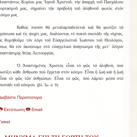
Ἀναστάντος Κυρίου μας Ἰησοῦ Χριστοῦ, τήν ἀπαρχή τοῦ Πασχάλιου
ἑορτασμοῦ μας, σημαίνει τήν προβολή τοῦ ἀληθινοῦ φωτός στόν
κόσμο μας.
Καθώς λοιπόν θά μεταλαμπαδεύεται καί θά φωτίζει τά
πρόσωπα καί τίς ψυχές μας, διαλύοντας τό πυκνό σκοτάδι τῆς νύχτας,
ἄς θυμηθοῦμε τόν λόγο τοῦ Εὐαγγελιστοῦ Ἰωάννου τοῦ Θεολόγου,
ὅπως θά τόν ἀκούσωμε στό εὐαγγελικό ἀνάγνωσμα τῆς μετ’ ὀλίγον
ἀναστάσιμης θείας Λειτουργίας.
Ὁ Ἀναστημένος Χριστός εἶναι τό φῶς τό ἀληθινό, πού
φωτίζει κάθε ἄνθρωπο πού ἔρχεται στόν κόσμο. Εἶναι ἡ ζωή καί ἡ ζωή
εἶναι τό φῶς τῶν ἀνθρώπων. Εἶναι τό φῶς, πού λάμπει μέσα στό
σκοτάδι τοῦ κόσμου.
(βλ. Ἰω. α΄ 9)
Διαβάστε Περισσότερα
Εκτύπωση
Email
Tweet