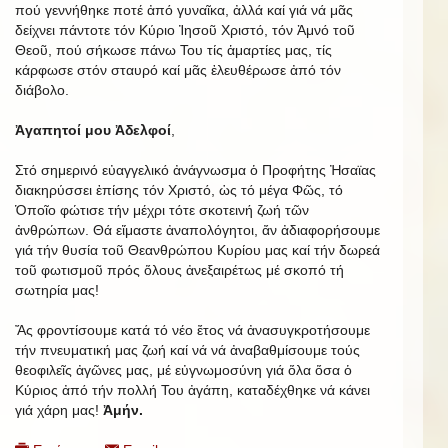
πού γεννήθηκε ποτέ ἀπό γυναῖκα, ἀλλά καί γιά νά μᾶς
δείχνει πάντοτε τόν Κύριο Ἰησοῦ Χριστό, τόν Ἀμνό τοῦ
Θεοῦ, πού σήκωσε πάνω Του τίς ἁμαρτίες μας, τίς
κάρφωσε στόν σταυρό καί μᾶς ἐλευθέρωσε ἀπό τόν
διάβολο.
Ἀγαπητοί μου Ἀδελφοί
,
Στό σημερινό εὐαγγελικό ἀνάγνωσμα ὁ Προφήτης Ἠσαϊας
διακηρύσσει ἐπίσης τόν Χριστό, ὡς τό μέγα Φῶς, τό
Ὁποῖο φώτισε τήν μέχρι τότε σκοτεινή ζωή τῶν
ἀνθρώπων. Θά εἴμαστε ἀναπολόγητοι, ἄν ἀδιαφορήσουμε
γιά τήν θυσία τοῦ Θεανθρώπου Κυρίου μας καί τήν δωρεά
τοῦ φωτισμοῦ πρός ὅλους ἀνεξαιρέτως μέ σκοπό τή
σωτηρία μας!
Ἄς φροντίσουμε κατά τό νέο ἔτος νά ἀνασυγκροτήσουμε
τήν πνευματική μας ζωή καί νά νά ἀναβαθμίσουμε τούς
θεοφιλεῖς ἀγῶνες μας, μέ εὐγνωμοσύνη γιά ὅλα ὅσα ὁ
Κύριος ἀπό τήν πολλή Του ἀγάπη, καταδέχθηκε νά κάνει
γιά χάρη μας!
Ἀμήν.