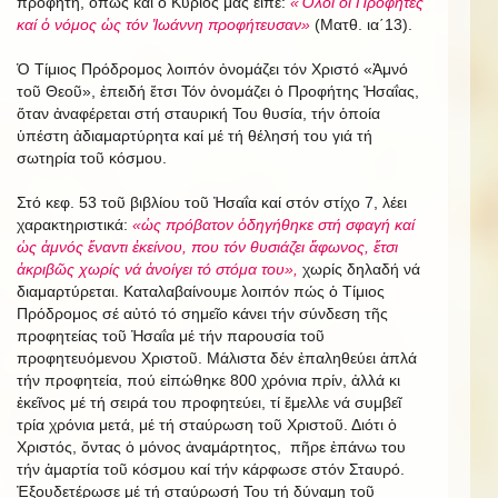
προφήτη, ὅπως καί ὁ Κύριός μας εἶπε:
«Ὅλοι οἱ Προφῆτες
καί ὁ νόμος ὡς τόν Ἰωάννη προφήτευσαν»
(Ματθ. ια΄13).
Ὁ Τίμιος Πρόδρομος λοιπόν ὀνομάζει τόν Χριστό «Ἀμνό
τοῦ Θεοῦ», ἐπειδή ἔτσι Τόν ὀνομάζει ὁ Προφήτης Ἠσαΐας,
ὅταν ἀναφέρεται στή σταυρική Του θυσία, τήν ὁποία
ὑπέστη ἀδιαμαρτύρητα καί μέ τή θέλησή του γιά τή
σωτηρία τοῦ κόσμου.
Στό κεφ. 53 τοῦ βιβλίου τοῦ Ἠσαΐα καί στόν στίχο 7, λέει
χαρακτηριστικά:
«ὡς πρόβατον ὁδηγήθηκε στή σφαγή καί
ὡς ἀμνός ἔναντι ἐκείνου, που τόν θυσιάζει ἄφωνος, ἔτσι
ἀκριβῶς χωρίς νά ἀνοίγει τό στόμα του»,
χωρίς δηλαδή νά
διαμαρτύρεται. Καταλαβαίνουμε λοιπόν πώς ὁ Τίμιος
Πρόδρομος σέ αὐτό τό σημεῖο κάνει τήν σύνδεση τῆς
προφητείας τοῦ Ἠσαΐα μέ τήν παρουσία τοῦ
προφητευόμενου Χριστοῦ. Μάλιστα δέν ἐπαληθεύει ἁπλά
τήν προφητεία, πού εἰπώθηκε 800 χρόνια πρίν, ἀλλά κι
ἐκεῖνος μέ τή σειρά του προφητεύει, τί ἔμελλε νά συμβεῖ
τρία χρόνια μετά, μέ τή σταύρωση τοῦ Χριστοῦ. Διότι ὁ
Χριστός, ὄντας ὁ μόνος ἀναμάρτητος, πῆρε ἐπάνω του
τήν ἁμαρτία τοῦ κόσμου καί τήν κάρφωσε στόν Σταυρό.
Ἐξουδετέρωσε μέ τή σταύρωσή Του τή δύναμη τοῦ