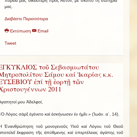
πορεία μας οἰκειότερη πρός Αὐτόν, μέ σκοπό τή σωτηρία
μας.
Διαβάστε Περισσότερα
Εκτύπωση
Email
Tweet
ΕΓΚΥΚΛΙΟΣ τοῦ Σεβασμιωτάτου
Μητροπολίτου Σάμου καί Ἰκαρίας κ.κ.
ΕΥΣΕΒΙΟΥ ἐπί τῇ ἑορτῇ τῶν
Χριστουγέννων 2011
Ἀγαπητοί μου Ἀδελφοί,
«Ὁ Λόγος σάρξ ἐγένετο καί ἐσκήνωσεν ἐν ἡμῖν.» (Ἰωάν. α΄, 14).
Ἡ Ἐνανθρώπηση τοῦ μονογενοῦς Υἱοῦ καί Λόγου τοῦ Θεοῦ
ἀποτελεῖ ἔκφραση τῆς ἀπύθμενης καί ὑπερτέλειας ἀγάπης τοῦ