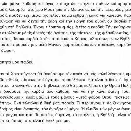
 μία φάτνη καθαρή καί άγια, καί όχι ώς σπήλαιο παθών καί άμαρτι
ρδιά λουσμένη στό ιερό Μυστήριο τής Μετάνοιας καί τής Έξομολογήσε
ρδιά πούδέν έχει μέσα της πλέον καμία έχθρα ή κακία γιά κανέναν. Καρ
ρύχωρη γιά νά δεχτεί τήν χάρη καί τήν ειρήνη τού ούράνιου βασιλιά 
έχθη στή Βηθλεέμ. Έχουμε λοιπόν εμείς μιά τέτοια καρδιά; Τήν καθαρίσα
ν στολίσαμε μέ τίς άρετές τής άγάπης, τής πίστεως, τής φιλανθρωπίας, 
στείας; Τέτοια καρδιά ζητάει άπό έμάς ό Κύριος. «Σπεύσωμεν εν Βηθλε
ς αύτοϋ προσκύνησιν μετά Μάγων, καρπούς άριστων πράξεων, κομιοϋν
 δώρα».
απητά μου παιδιά,
αν τά Χριστούγεννα θά άκούσουμε τόν ιερέα νά μάς καλεί λέγοντας «μ
βου Θεού, πίστεως καί άγάπης προσέλθετε», θά είναι ό ίδιος ό Ιησ
ιστός, ό γεννηθείς στήν Βηθλεέμ, πού θά μάς καλέσει στήν Ωραία Πύλη
ύ δώσουμε τήν καρδιά μας καθαρή, γιά νά τήν κάνει φάτνη Του.
οσέλθουμε κι έμείς μαζί μέ τούς μάγους «μετά φόβου Θεού, πίστεως 
άπης». Εκεί τελειώνει ή δική μας πορεία. Τί περιμένουμε; Άς ξεκινήσου
δρόμος είναι άνοικτός, τόν άνοιξαν οί μάγοι. Ή έλπίδα τών μάγων έγινε 
ς πραγματικότητα. Το άστέρι, ή φάτνη, τό σπήλαιο, ή Βηθλεέμ, είναι τ
μπρά, όπως τότε, είναι ή Εκκλησία μας.