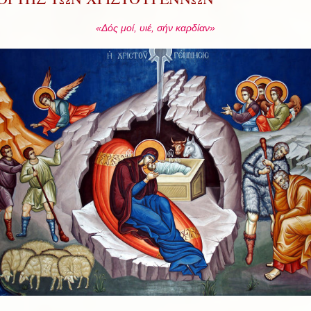
«Δός μοί, υιέ, σήν καρδίαν»