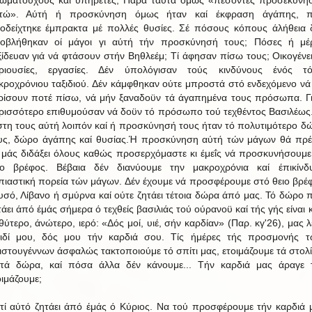
τώ». Αύτή ή προσκύνηση όμως ήταν καί έκφραση άγάπης, 
οδείχτηκε έμπρακτα μέ πολλές θυσίες. Σέ πόσους κόπους άλήθεια 
οβλήθηκαν οί μάγοι γι αύτή τήν προσκύνησή τους; Πόσες ή μέ
ξίδευαν γιά νά φτάσουν στήν Βηθλεέμ; Τί άφησαν πίσω τους; Οικογένει
ριουσίες, εργασίες. Δέν ύπολόγισαν τούς κινδύνους ένός τ
κροχρόνιου ταξιδιού. Δέν κάμφθηκαν ούτε μπροστά στό ενδεχόμενο νά
ρίσουν ποτέ πίσω, νά μήν ξαναδοϋν τά άγαπημένα τους πρόσωπα. Γι
ρισσότερο επιθυμούσαν νά δοϋν τό πρόσωπο τού τεχθέντος Βασιλέως
στη τους αύτή λοιπόν καί ή προσκύνησή τους ήταν τό πολυτιμότερο δ
υς, δώρο άγάπης καί θυσίας.Ή προσκύνηση αύτή τών μάγων θά πρέ
 μάς διδάξει όλους καθώς προσερχόμαστε κι έμεΐς νά προσκυνήσουμε
ίο βρέφος. Βέβαια δέν διανύουμε την μακροχρόνια καί έπικίνδ
πιαστική πορεία τών μάγων. Δέν έχουμε νά προσφέρουμε στό θειο βρέ
υσό, Λίβανο ή σμύρνα καί ούτε ζητάει τέτοια δώρα άπό μας. Τό δώρο 
τάει άπό έμάς σήμερα ό τεχθείς βασιλιάς τού ούρανοϋ καί τής γής είναι κ
θύτερο, άνώτερο, ιερό: «Δός μοί, υιέ, σήν καρδίαν» (Παρ. κγ'26), μας λέ
ιδί μου, δός μου τήν καρδιά σου. Τίς ήμέρες τής προσμονής 
ιστουγέννων άσφαλώς τακτοποιούμε τό σπίτι μας, ετοιμάζουμε τά στολί
ίτά δώρα, καί πόσα άλλα δέν κάνουμε... Τήν καρδιά μας άραγε 
οιμάζουμε;
ατί αύτό ζητάει άπό έμάς ό Κύριος. Να τού προσφέρουμε τήν καρδιά 