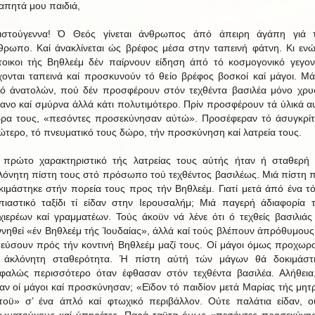
απητά μου παιδιά,
ιστούγεννα! Ό Θεός γίνεται άνθρωπος άπό άπειρη άγάπη γιά 
θρωπο. Καί άνακλίνεται ώς βρέφος μέσα στην ταπεινή φάτνη. Κι ενώ
τοικοι τής Βηθλεέμ δέν παίρνουν είδηση άπό τό κοσμογονικό γεγον
χονται ταπεινά καί προσκυνούν τό θείο βρέφος βοσκοί καί μάγοι. Μά
ό άνατολών, πού δέν προσφέρουν στόν τεχθέντα βασιλέα μόνο χρυ
βανο καί σμύρνα άλλά κάτι πολυτιμότερο. Πρίν προσφέρουν τά ύλικά α
ρα τους, «πεσόντες προσεκύνησαν αύτώ». Προσέφεραν τό άσυγκρί
ώτερο, τό πνευματικό τους δώρο, τήν προσκύνηση καί λατρεία τους.
 πρώτο χαρακτηριστικό τής λατρείας τους αύτής ήταν ή σταθερή 
λόνητη πίστη τους στό πρόσωπο τού τεχθέντος βασιλέως. Μιά πίστη 
κιμάστηκε στήν πορεία τους προς τήν Βηθλεέμ. Γιατί μετά άπό ένα τ
πιαστικό ταξίδι τί είδαν στην Ιερουσαλήμ; Μιά παγερή άδιαφορία 
χιερέων καί γραμματέων. Τούς άκοϋν νά λένε ότι ό τεχθείς βασιλιάς
ννηθεί «έν Βηθλεέμ τής Ίουδαίας», άλλά καί τούς βλέπουν άπρόθυμους
εύσουν πρός τήν κοντινή Βηθλεέμ μαζί τους. Οί μάγοι όμως προχωρ
 άκλόνητη σταθερότητα. Ή πίστη αύτή τών μάγων θά δοκιμάστ
φαλώς περισσότερο όταν έφθασαν στόν τεχθέντα βασιλέα. Αλήθεια,
δαν οί μάγοι καί προσκύνησαν; «Εϊδον τό παιδίον μετά Μαρίας τής μητ
τοϋ» σ’ ένα άπλό καί φτωχικό περιβάλλον. Ούτε παλάτια είδαν, ο
ιωματούχους καί ύπηρέτες, Παρά ταϋτα όμως «πεσόντες προσεκύνη