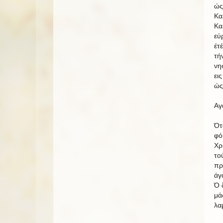
ώς
Κα
Κα
εύ
έτ
τή
νη
ει
ώς
Αγ
Ότ
φό
Χρ
το
πρ
άγ
Ό 
μά
λα