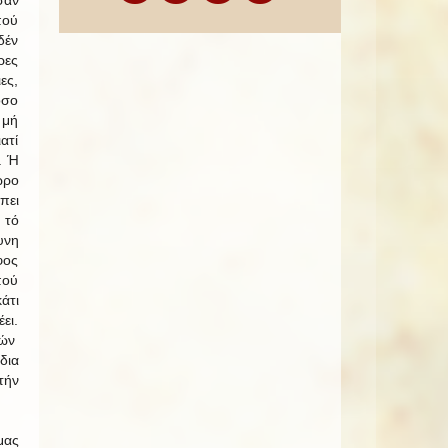
πού
δέν
ρες
ες,
όσο
 μή
ατί
. Ή
ώρο
πει
 τό
υνη
φος
πού
άτι
ει.
τών
δια
τήν
μας