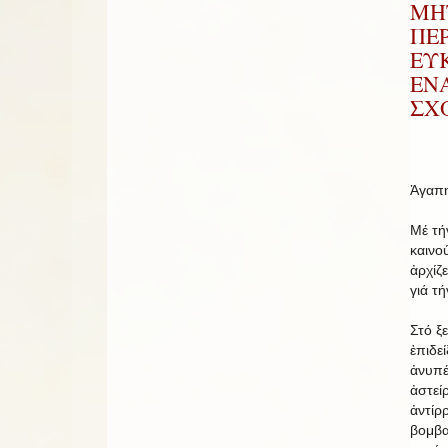
ΜΗ
ΠΕΡ
ΕΥΚ
ΕΝ
ΣΧ
Ἀγαπη
Μέ τή
καινο
ἀρχίζ
γιά τ
Στό ξ
ἐπιδε
ἀνυπέ
ἀστείρ
ἀντίρ
βομβα