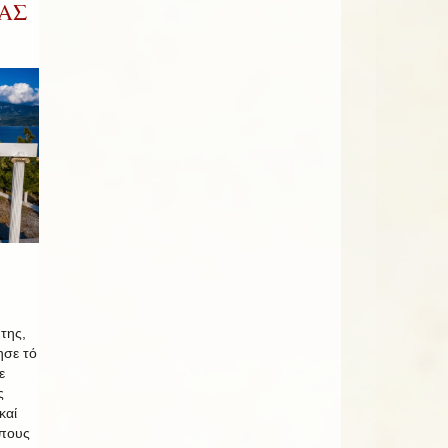
ΑΣ
της,
ησε τό
ε
ς
καί
όπους