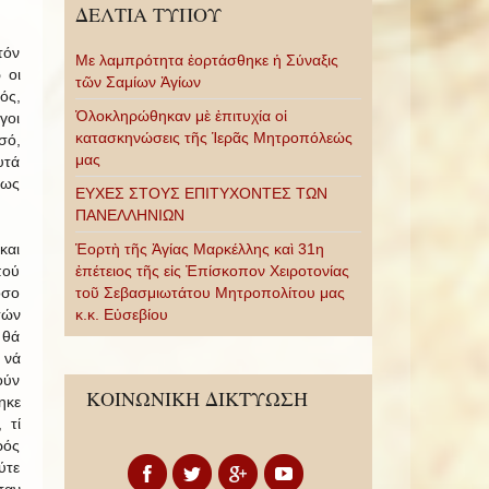
ΔΕΛΤΙΑ ΤΥΠΟΥ
τόν
Με λαμπρότητα ἑορτάσθηκε ἡ Σύναξις
 οι
τῶν Σαμίων Ἁγίων
ός,
Ὁλοκληρώθηκαν μὲ ἐπιτυχία οἱ
γοι
κατασκηνώσεις τῆς Ἱερᾶς Μητροπόλεώς
σό,
μας
υτά
τως
ΕΥΧΕΣ ΣΤΟΥΣ ΕΠΙΤΥΧΟΝΤΕΣ ΤΩΝ
ΠΑΝΕΛΛΗΝΙΩΝ
και
Ἑορτὴ τῆς Ἁγίας Μαρκέλλης καὶ 31η
πού
ἐπέτειος τῆς εἰς Ἐπίσκοπον Χειροτονίας
όσο
τοῦ Σεβασμιωτάτου Μητροπολίτου μας
τών
κ.κ. Εὐσεβίου
 θά
 νά
ούν
ΚΟΙΝΩΝΙΚΗ ΔΙΚΤΥΩΣΗ
ηκε
 τί
ρός
ύτε
σαν