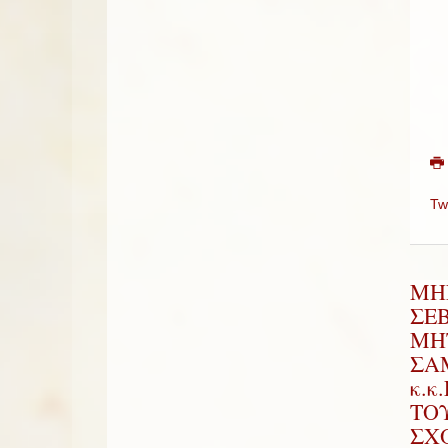
Tw
ΜΗ
ΣΕ
ΜΗ
ΣΑ
κ.κ
ΤΟ
ΣΧ