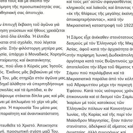
ατά τους καί μέ σκοπό τήν
καί τούς μετ’ αὐτῶν σφαγιασθέντας
μηση τῆς προσωπικότητάς σας,
κληρικοῦς καί λαϊκοῦς καί ἃπαντας 
αθησιακή σας ἀποτυχία.
«ἐκ τῆς θλίψεως τῆς μεγάλης ἐκείνη
ἀποκαρτερήσαντας», κατά τήν
ήν ἐπιτυχῆ ἔκβαση τοῦ ἀγῶνα γιά
Μικρασιατική καταστροφή τοῦ 1922
ηση γνώσεων καί ἤθους χρειάζεται
ἀπό ὅλα ἐλπίδα. Ἡ ἐλπίδα
Ἡ Σάμος εἶχε ἀνέκαθεν στενότατου
κεται στό σχολεῖο, πού λέγεται
δεσμούς μέ τόν Ἑλληνισμό τῆς Μικ
σία. Στήν φιλόστοργη μητέρα μας
Ἀσίας, ἀφοῦ κατά τήν ἀρχαιότητα ἀ
σία, ὑπάρχει ὁ Μοναδικός Χορηγός
στήν περίφημη Ἰωνική Δωδεκάπολη
στείρευτης καί ἀκατανίκητης
ἀργότερα κατά τούς Βυζαντινούς χ
ας, πού εἶναι ὁ Κύριός μας Ἰησοῦς
ἀποτελοῦσε τήν ἒδρα τοῦ θέματος 
ός. Ἐκεῖνος μᾶς βεβαιώνει μέ τήν
Σάμου πού περιλάμβανε καί τά
 Του, μᾶς στηρίζει στόν ἀγῶνα μας,
Μικρασιατικά παράλια ἀπό τόν κόλ
δηγεῖ ἀλάθητα νά ὑπερπηδήσουμε
τοῦ Ἀδραμυττίου μέχρι τήν περιοχή
σκολίες καί τά ἐμπόδια, κι ἄν
Ἐφέσου. Κατά τούς νεότερους χρό
άψουμε στέκεται δίπλα μας καί μᾶς
ἐπικοινωνία καί οἱ δεσμοί τῶν Σαμίω
νει μέ ἁπλωμένο τό χέρι νά μᾶς
Ἰκαρίων μέ τούς κατοίκους τῶν
σει. Ἡ παρουσία Του μέσα μας
Ἑλληνικῶν πόλεων καί Κοινοτήτων 
 ἀπαραίτητη καί ἀναντικατάστατη.
Ἰωνίας, τῆς Καρίας καί τῆς περί τόν
Μαίανδρον Μαγνησίας, ἦταν πάντο
τευθεῖτε τό Χριστό. Ἀποκτηστε
στενότατοι, ἀδελφικοί ἐξ αἳματος καί
νή, προσωπική σχέση μαζί Του,
ἀγχιστείας, ἀλλά συγχρόνως καί