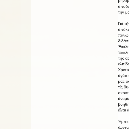
μηνύμ
ἀποδό
τήν μ
Γιά τ
ἀπόκτ
πάνω 
διδάσ
Ἐκκλη
Ἐκκλη
τῆς ἀ
ἐλπίδ
Χριστ
ἀγάπη
μᾶς ὁ
τίς δυ
σκοντ
ἀναμέ
βοηθή
εἶναι
Ἐμπισ
ζωντα