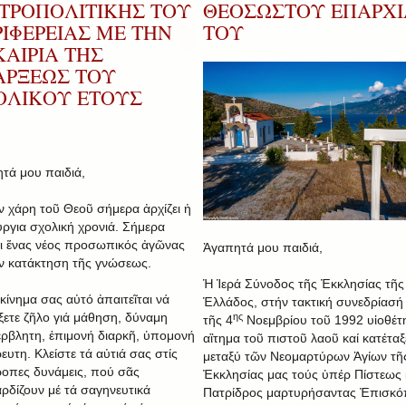
ΤΡΟΠΟΛΙΤΙΚΗΣ ΤΟΥ
ΘΕΟΣΩΣΤΟΥ ΕΠΑΡΧΙ
ΙΦΕΡΕΙΑΣ ΜΕ ΤΗΝ
ΤΟΥ
ΑΙΡΙΑ ΤΗΣ
ΑΡΞΕΩΣ ΤΟΥ
ΟΛΙΚΟΥ ΕΤΟΥΣ
τά μου παιδιά,
ν χάρη τοῦ Θεοῦ σήμερα ἀρχίζει ἡ
ύργια σχολική χρονιά. Σήμερα
ει ἕνας νέος προσωπικός ἀγῶνας
Ἀγαπητά μου παιδιά,
ήν κατάκτηση τῆς γνώσεως.
Ἡ Ἱερά Σύνοδος τῆς Ἐκκλησίας τῆς
εκίνημα σας αὐτό ἀπαιτεῖται νά
Ἑλλάδος, στήν τακτική συνεδρίασή 
ίξετε ζῆλο γιά μάθηση, δύναμη
ης
τῆς 4
Νοεμβρίου τοῦ 1992 υἱοθέτ
ρβλητη, ἐπιμονή διαρκῆ, ὑπομονή
αἲτημα τοῦ πιστοῦ λαοῦ καί κατέταξ
ευτη. Κλείστε τά αὐτιά σας στίς
μεταξύ τῶν Νεομαρτύρων Ἁγίων τῆ
ροπες δυνάμεις, πού σᾶς
Ἐκκλησίας μας τούς ὑπέρ Πίστεως 
ρδίζουν μέ τά σαγηνευτικά
Πατρίδρος μαρτυρήσαντας Ἐπισκ