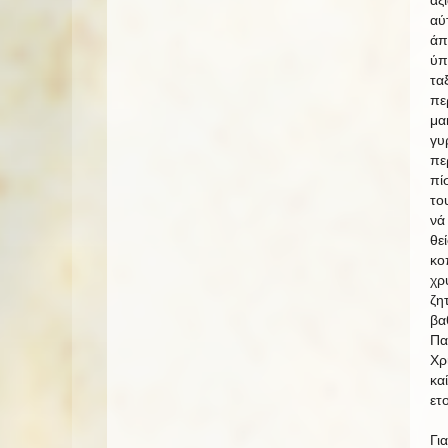
αύ
άπ
ύπ
τα
πε
μα
γυ
πε
πί
το
νά
θε
κο
χρ
ζη
βα
Πα
Χρ
κα
ετ
Γι