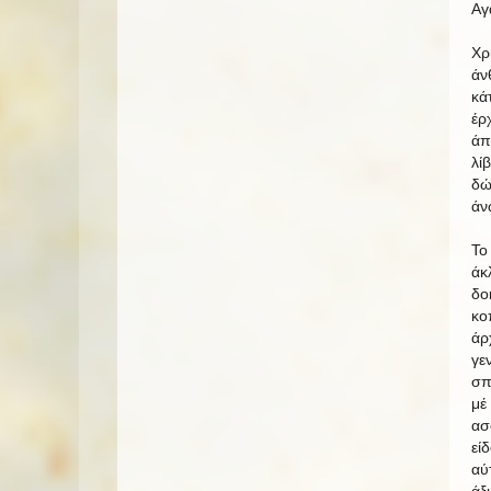
Αγ
Χρ
άν
κά
έρ
άπ
λί
δώ
άν
Το
άκ
δο
κο
άρ
γε
σπ
μέ
ασ
εί
αύ
άξ