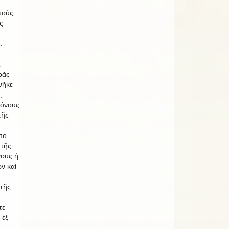
τούς
ς
.
ς
ρᾶς
νῆκε
,
ρόνους
τῆς
πο
 τῆς
νους ἡ
ν καί
τῆς
τε
 ἐξ