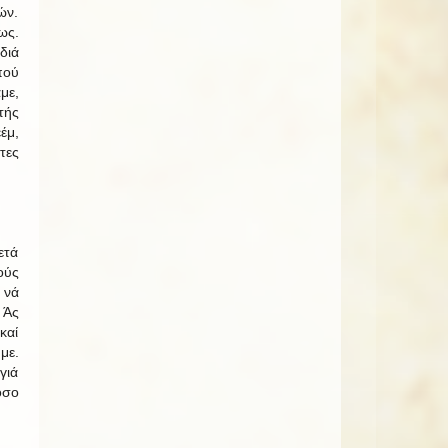
ών.
ως.
διά
πού
με,
τής
έμ,
τες
ετά
ούς
 νά
 Άς
καί
με.
γιά
όσο