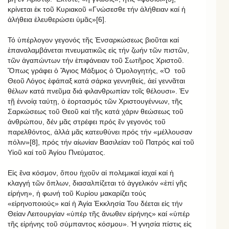
κρίνεται ἐκ τοῦ Κυριακοῦ «Γνώσεσθε τήν ἀλήθειαν καί ἡ
ἀλήθεια ἐλευθερώσει ὑμᾶς»[6].
Τό ὑπέρλογον γεγονός τῆς Ἐνσαρκώσεως βιοῦται καί
ἐπαναλαμβάνεται πνευματικῶς εἰς τήν ζωήν τῶν πιστῶν,
τῶν ἀγαπώντων τήν ἐπιφάνειαν τοῦ Σωτῆρος Χριστοῦ.
Ὅπως γράφει ὁ Ἅγιος Μάξιμος ὁ Ὁμολογητής, «Ὁ
τοῦ
Θεοῦ Λόγος ἐφάπαξ κατά σάρκα γεννηθείς, ἀεί γεννᾶται
θέλων κατά πνεῦμα διά φιλανθρωπίαν τοῖς θέλουσι». Ἐν
τῇ ἐννοίᾳ ταύτῃ, ὁ ἑορτασμός τῶν Χριστουγέννων, τῆς
Σαρκώσεως τοῦ Θεοῦ καί τῆς κατά χάριν θεώσεως τοῦ
ἀνθρώπου, δέν μᾶς στρέφει πρός ἕν γεγονός τοῦ
παρελθόντος, ἀλλά μᾶς κατευθύνει πρός τήν «μέλλουσαν
πόλιν»[8], πρός τήν αἰωνίαν Βασιλείαν τοῦ Πατρός καί τοῦ
Υἱοῦ καί τοῦ Ἁγίου Πνεύματος.
Εἰς ἕνα κόσμον, ὅπου ἠχοῦν αἱ πολεμικαί ἰαχαί καί ἡ
κλαγγή τῶν ὅπλων, διασαλπίζεται τό ἀγγελικόν «ἐπί γῆς
εἰρήνη», ἡ φωνή τοῦ Κυρίου μακαρίζει τούς
«εἰρηνοποιούς» καί ἡ Ἁγία Ἐκκλησία Του δέεται εἰς τήν
Θείαν Λειτουργίαν «ὑπέρ τῆς ἄνωθεν εἰρήνης» καί «ὑπέρ
τῆς εἰρήνης τοῦ σύμπαντος κόσμου». Ἡ γνησία πίστις εἰς