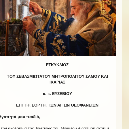
ΕΓΚΥΚΛΙΟΣ
ΤΟΥ ΣΕΒΑΣΜΙΩΤΑΤΟΥ ΜΗΤΡΟΠΟΛΙΤΟΥ ΣΑΜΟΥ ΚΑΙ
ΙΚΑΡΙΑΣ
κ. κ. ΕΥΣΕΒΙΟΥ
ΕΠΙ ΤΗι ΕΟΡΤΗι ΤΩΝ ΑΓΙΩΝ ΘΕΟΦΑΝΕΙΩΝ
Ἀγαπητά μου παιδιά,
Στὴν ἀκολουθία τῆς Τελέσεως τοῦ Μεγάλου Ἁγιασμοῦ ἀκοῦμε