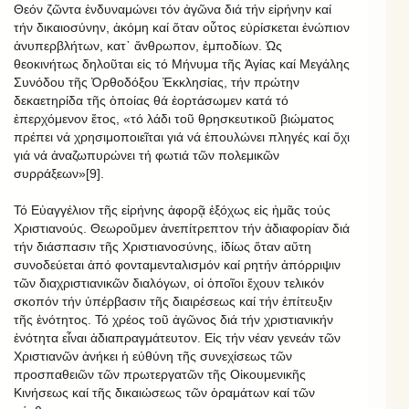
Θεόν ζῶντα ἐνδυναμώνει τόν ἀγῶνα διά τήν εἰρήνην καί
τήν δικαιοσύνην, ἀκόμη καί ὅταν οὗτος εὑρίσκεται ἐνώπιον
ἀνυπερβλήτων, κατ᾿ ἄνθρωπον, ἐμποδίων. Ὡς
θεοκινήτως δηλοῦται εἰς τό Μήνυμα τῆς Ἁγίας καί Μεγάλης
Συνόδου τῆς Ὀρθοδόξου Ἐκκλησίας, τήν πρώτην
δεκαετηρίδα τῆς ὁποίας θά ἑορτάσωμεν κατά τό
ἐπερχόμενον ἔτος, «τό λάδι τοῦ θρησκευτικοῦ βιώματος
πρέπει νά χρησιμοποιεῖται γιά νά ἐπουλώνει πληγές καί ὄχι
γιά νά ἀναζωπυρώνει τή φωτιά τῶν πολεμικῶν
συρράξεων»[9].
Τό Εὐαγγέλιον τῆς εἰρήνης ἀφορᾷ ἐξόχως εἰς ἡμᾶς τούς
Χριστιανούς. Θεωροῦμεν ἀνεπίτρεπτον τήν ἀδιαφορίαν διά
τήν διάσπασιν τῆς Χριστιανοσύνης, ἰδίως ὅταν αὕτη
συνοδεύεται ἀπό φονταμενταλισμόν καί ρητήν ἀπόρριψιν
τῶν διαχριστιανικῶν διαλόγων, οἱ ὁποῖοι ἔχουν τελικόν
σκοπόν τήν ὑπέρβασιν τῆς διαιρέσεως καί τήν ἐπίτευξιν
τῆς ἑνότητος. Τό χρέος τοῦ ἀγῶνος διά τήν χριστιανικήν
ἑνότητα εἶναι ἀδιαπραγμάτευτον. Εἰς τήν νέαν γενεάν τῶν
Χριστιανῶν ἀνήκει ἡ εὐθύνη τῆς συνεχίσεως τῶν
προσπαθειῶν τῶν πρωτεργατῶν τῆς Οἰκουμενικῆς
Κινήσεως καί τῆς δικαιώσεως τῶν ὁραμάτων καί τῶν