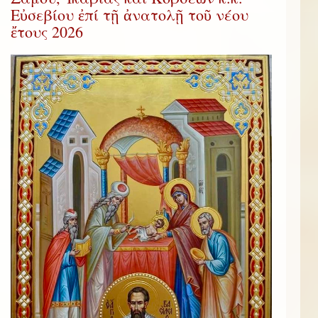
Εὐσεβίου ἐπί τῇ ἀνατολῇ τοῦ νέου
ἔτους 2026