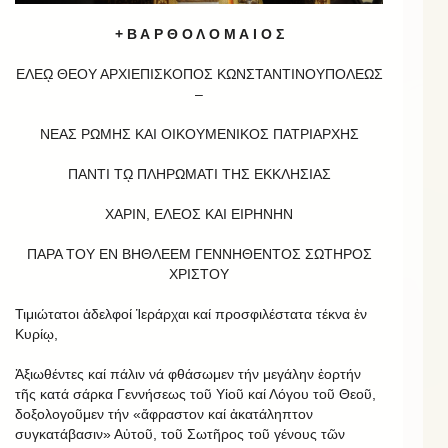
+ Β Α Ρ Θ Ο Λ Ο Μ Α Ι Ο Σ
ΕΛΕῼ ΘΕΟΥ ΑΡΧΙΕΠΙΣΚΟΠΟΣ ΚΩΝΣΤΑΝΤΙΝΟΥΠΟΛΕΩΣ
–
ΝΕΑΣ ΡΩΜΗΣ ΚΑΙ ΟΙΚΟΥΜΕΝΙΚΟΣ ΠΑΤΡΙΑΡΧΗΣ
ΠΑΝΤΙ Τῼ ΠΛΗΡΩΜΑΤΙ ΤΗΣ ΕΚΚΛΗΣΙΑΣ
ΧΑΡΙΝ, ΕΛΕΟΣ ΚΑΙ ΕΙΡΗΝΗΝ
ΠΑΡΑ ΤΟΥ ΕΝ ΒΗΘΛΕΕΜ ΓΕΝΝΗΘΕΝΤΟΣ ΣΩΤΗΡΟΣ
ΧΡΙΣΤΟΥ
Τιμιώτατοι ἀδελφοί Ἱεράρχαι καί προσφιλέστατα τέκνα ἐν
Κυρίῳ,
Ἀξιωθέντες καί πάλιν νά φθάσωμεν τήν μεγάλην ἑορτήν
τῆς κατά σάρκα Γεννήσεως τοῦ Υἱοῦ καί Λόγου τοῦ Θεοῦ,
δοξολογοῦμεν τήν «ἄφραστον καί ἀκατάληπτον
συγκατάβασιν» Αὐτοῦ, τοῦ Σωτῆρος τοῦ γένους τῶν