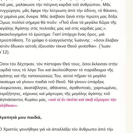
νοῦ μας, μαλάκωσε τὴν πέτρινη καρδιὰ τοῦ ἀνθρώπου. Μᾶς
συγχώρησε, μᾶς ἔφερε τὴν λύτρωση ἀπὸ τὴν ὀδύνη, τὸ θάνατο,
τὰ χαμένα μας ὄνειρα. Μᾶς ἀνέβασε ξανὰ στὴν πρώτη μας δόξα.
Ὅμως πολλοὶ σήμερα θὰ ποῦν: «Ποῦ εἶναι τὰ μεγάλα δῶρα τῆς
μεγάλης Ἀγάπης στὶς πολιτεῖες μας καὶ στὶς καρδιές μας;».
Δικαιολογημένο τὸ ἐρώτημα. Γιατί ὑπάρχει ἕνας ὅρος, μιὰ
προϋπόθεση. Τὸ γράφει ὁ εὐαγγελιστὴς Ἰωάννης : «ὅσοι ἔλαβαν
αὐτὸν ἔδωκεν αὐτοῖς ἐξουσίαν τέκνα Θεοῦ γενέσθαι». (Ἴωαν.
α΄12).
Ὅσοι τὸν δέχτηκαν, τὸν πίστεψαν Θεό τους, ὅσοι ἔκλεισαν στὴν
καρδιά τους τὸ λόγο Του καὶ ἀκολούθησαν τὸ παράδειγμα τῆς
ἀγάπης καὶ τῆς ταπεινώσεώς Του, αὐτοὶ πῆραν τὸ μεγάλο
δικαίωμα νὰ γίνουν παιδιὰ τοῦ Θεοῦ. Νά γίνουν ὑπάρξεις
ὁλοφώτεινες, ἀκατάβλητες, ἀθάνατες, ἀγαθοποιές, χαριτωμένες,
περιζήτητες, κήρυκες καὶ μάρτυρες τῆς μεγάλης ἀγάπης τοῦ
Νηπιάσαντος Κυρίου μας,
«καί οἱ ἐν σκότει καί σκιᾷ εὔρομεν τήν
ἀλήθειαν»
.
Ἀγαπητά μου παιδιά,
Ὁ Χριστός γεννήθηκε γιά νά ἀπαλλάξει τόν ἄνθρωπο ἀπό τήν