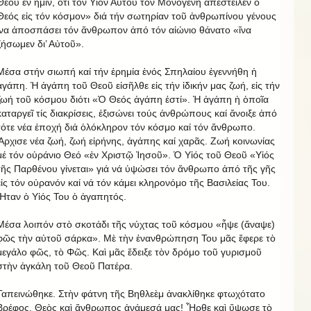
Θεοῦ ἐν ἡμῖν, ὅτι τόν Υἱόν Αὐτοῦ τόν Μονογενή ἀπέστειλεν ὁ
Θεός εἰς τόν κόσμον» διά τήν σωτηρίαν τοῦ ἀνθρωπίνου γένους
ἵνα ἀποσπάσει τόν ἄνθρωπον ἀπό τόν αἰώνιο θάνατο «ἵνα
ζήσωμεν δι’ Αὐτοῦ».
Μέσα στήν σιωπή καί τήν ἐρημία ἑνός Σπηλαίου ἐγεννήθη ἡ
ἀγάπη. Ἡ ἀγάπη τοῦ Θεοῦ εἰσῆλθε εἰς τήν ἰδικήν μας ζωή, εἰς τήν
ζωή τοῦ κόσμου διότι «Ὁ Θεός ἀγάπη ἐστί». Ἡ ἀγάπη ἡ ὁποῖα
καταργεῖ τίς διακρίσεις, ἐξισώνει τούς ἀνθρώπους καί ἄνοιξε ἀπό
τότε νέα ἐποχή διά ὁλόκληρον τόν κόσμο καί τόν ἄνθρωπο.
Ἄρχισε νέα ζωή, ζωή εἰρήνης, ἀγάπης καί χαρᾶς. Ζωή κοινωνίας
μέ τόν οὐράνιο Θεό «ἐν Χριστῷ Ἰησοῦ». Ὁ Υἱός τοῦ Θεοῦ «Υἱός
τῆς Παρθένου γίνεται» γιά νά ὑψώσει τόν ἄνθρωπο ἀπό τῆς γῆς
εἰς τόν οὐρανόν καί νά τόν κάμει κληρονόμο τῆς Βασιλείας Του.
Ἦταν ὁ Υἱός Του ὁ ἀγαπητός.
Μέσα λοιπόν στὸ σκοτάδι τῆς νύχτας τοῦ κόσμου «ἧψε (ἄναψε)
φῶς τὴν αὐτοῦ σάρκα». Μὲ τὴν ἐνανθρώπηση Του μᾶς ἔφερε τὸ
μεγάλο φῶς, τὸ Φῶς. Καὶ μᾶς ἔδειξε τὸν δρόμο τοῦ γυρισμοῦ
στὴν ἀγκάλη τοῦ Θεοῦ Πατέρα.
Ταπεινώθηκε. Στὴν φάτνη τῆς Βηθλεὲμ ἀνακλίθηκε φτωχότατο
Βρέφος. Θεὸς καὶ ἄνθρωπος ἀνάμεσά μας! Ἦρθε καὶ ὕψωσε τὸ