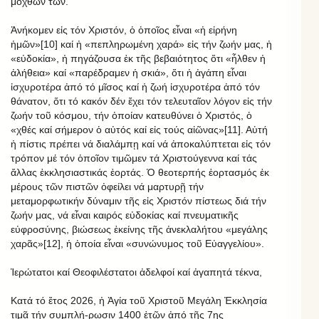
μόχθων των.
Ἀνήκομεν εἰς τόν Χριστόν, ὁ ὁποῖος εἶναι «ἡ εἰρήνη
ἡμῶν»[10] καί ἡ «πεπληρωμένη χαρά» εἰς τήν ζωήν μας, ἡ
«εὐδοκία», ἡ πηγάζουσα ἐκ τῆς βεβαιότητος ὅτι «ἦλθεν ἡ
ἀλήθεια» καί «παρέδραμεν ἡ σκιά», ὅτι ἡ ἀγάπη εἶναι
ἰσχυροτέρα ἀπό τό μῖσος καί ἡ ζωή ἰσχυροτέρα ἀπό τόν
θάνατον, ὅτι τό κακόν δέν ἔχει τόν τελευταῖον λόγον εἰς τήν
ζωήν τοῦ κόσμου, τήν ὁποίαν κατευθύνει ὁ Χριστός, ὁ
«χθές καί σήμερον ὁ αὐτός καί εἰς τούς αἰῶνας»[11]. Αὐτή
ἡ πίστις πρέπει νά διαλάμπῃ καί νά ἀποκαλύπτεται εἰς τόν
τρόπον μέ τόν ὁποῖον τιμῶμεν τά Χριστούγεννα καί τάς
ἄλλας ἐκκλησιαστικάς ἑορτάς. Ὁ θεοτερπής ἑορτασμός ἐκ
μέρους τῶν πιστῶν ὀφείλει νά μαρτυρῇ τήν
μεταμορφωτικήν δύναμιν τῆς εἰς Χριστόν πίστεως διά τήν
ζωήν μας, νά εἶναι καιρός εὐδοκίας καί πνευματικῆς
εὐφροσύνης, βιώσεως ἐκείνης τῆς ἀνεκλαλήτου «μεγάλης
χαρᾶς»[12], ἡ ὁποία εἶναι «συνώνυμος τοῦ Εὐαγγελίου».
Ἱερώτατοι καί Θεοφιλέστατοι ἀδελφοί καί ἀγαπητά τέκνα,
Κατά τό ἔτος 2026, ἡ Ἁγία τοῦ Χριστοῦ Μεγάλη Ἐκκλησία
τιμᾷ τήν συμπλή-ρωσιν 1400 ἐτῶν ἀπό τῆς 7ης