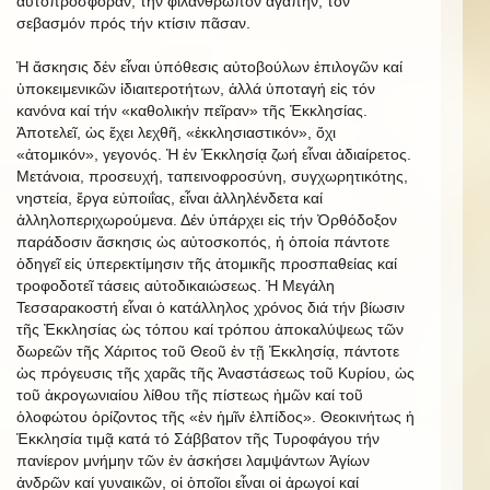
αὐτοπροσφοράν, τήν φιλάνθρωπον ἀγάπην, τόν
σεβασμόν πρός τήν κτίσιν πᾶσαν.
Ἡ ἄσκησις δέν εἶναι ὑπόθεσις αὐτοβούλων ἐπιλογῶν καί
ὑποκειμενικῶν ἰδιαιτεροτήτων, ἀλλά ὑποταγή εἰς τόν
κανόνα καί τήν «καθολικήν πεῖραν» τῆς Ἐκκλησίας.
Ἀποτελεῖ, ὡς ἔχει λεχθῆ, «ἐκκλησιαστικόν», ὄχι
«ἀτομικόν», γεγονός. Ἡ ἐν Ἐκκλησίᾳ ζωή εἶναι ἀδιαίρετος.
Μετάνοια, προσευχή, ταπεινοφροσύνη, συγχωρητικότης,
νηστεία, ἔργα εὐποιΐας, εἶναι ἀλληλένδετα καί
ἀλληλοπεριχωρούμενα. Δέν ὑπάρχει εἰς τήν Ὀρθόδοξον
παράδοσιν ἄσκησις ὡς αὐτοσκοπός, ἡ ὁποία πάντοτε
ὁδηγεῖ εἰς ὑπερεκτίμησιν τῆς ἀτομικῆς προσπαθείας καί
τροφοδοτεῖ τάσεις αὐτοδικαιώσεως. Ἡ Μεγάλη
Τεσσαρακοστή εἶναι ὁ κατάλληλος χρόνος διά τήν βίωσιν
τῆς Ἐκκλησίας ὡς τόπου καί τρόπου ἀποκαλύψεως τῶν
δωρεῶν τῆς Χάριτος τοῦ Θεοῦ ἐν τῇ Ἐκκλησίᾳ, πάντοτε
ὡς πρόγευσις τῆς χαρᾶς τῆς Ἀναστάσεως τοῦ Κυρίου, ὡς
τοῦ ἀκρογωνιαίου λίθου τῆς πίστεως ἡμῶν καί τοῦ
ὁλοφώτου ὁρίζοντος τῆς «ἐν ἡμῖν ἐλπίδος». Θεοκινήτως ἡ
Ἐκκλησία τιμᾷ κατά τό Σάββατον τῆς Τυροφάγου τήν
πανίερον μνήμην τῶν ἐν ἀσκήσει λαμψάντων Ἁγίων
ἀνδρῶν καί γυναικῶν, οἱ ὁποῖοι εἶναι οἱ ἀρωγοί καί