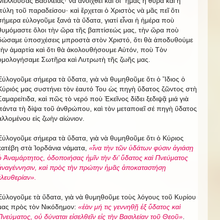
Μέλλουσας Βασιλείας· νὰ ἀνοιχθεῖ καὶ δι᾿ ἡμᾶς ἡ θύρα καὶ ἡ
πύλη τοῦ παραδείσου· καὶ ἔρχεται ὁ Χριστὸς νὰ μᾶς πεῖ ὅτι
σήμερα εὐλογοῦμε ξανά τὰ ὕδατα, γιατί εἶναι ἡ ἡμέρα ποὺ
θυμόμαστε ὅλοι τὴν ὥρα τῆς βαπτίσεώς μας, τὴν ὥρα ποὺ
δώσαμε ὑποσχέσεις μπροστὰ στὸν Χριστό, ὅτι θὰ ἀποδυθούμε
τὴν ἁμαρτία καὶ ὅτι θὰ ἀκολουθήσουμε Αὐτόν, ποὺ Τὸν
ὁμολογήσαμε Σωτῆρα καὶ Λυτρωτὴ τῆς ζωῆς μας.
Εὐλογοῦμε σήμερα τὰ ὕδατα, γιὰ νὰ θυμηθοῦμε ὅτι ὁ Ἴδιος ὁ
Κύριός μας συστήνει τὸν ἑαυτό Του ὡς πηγὴ ὕδατος ζῶντος στὴ
Σαμαρείτιδα, καὶ πῶς τὸ νερό ποὺ Ἐκεῖνος δίδει ξεδιψᾷ μιά γιὰ
πάντα τὴ δίψα τοῦ ἀνθρώπου, καὶ τὸν μεταποιεῖ σέ πηγὴ ὕδατος
ἁλλομένου εἰς ζωὴν αἰώνιον.
Εὐλογοῦμε σήμερα τὰ ὕδατα, γιὰ νὰ θυμηθοῦμε ὅτι ὁ Κύριος
κατέβη στὰ Ἰορδάνια νάματα,
«ἵνα τὴν τῶν ὑδάτων φύσιν ἀγιάσῃ
ὁ Ἀναμάρτητος, ὁδοποιήσας ἡμῖν τὴν δι’ ὕδατος καὶ Πνεύματος
ἀναγέννησιν, καὶ πρὸς τὴν πρώτην ἡμᾶς ἀποκαταστήσῃ
ἐλευθερίαν».
Εὐλογοῦμε τὰ ὕδατα, γιὰ νὰ θυμηθοῦμε τοὺς λόγους τοῦ Κυρίου
μας πρὸς τὸν Νικόδημον:
«ἐὰν μή τις γεννηθῇ ἐξ ὕδατος καὶ
Πνεύματος, οὐ δύναται εἰσελθεῖν εἰς τὴν Βασιλείαν τοῦ Θεοῦ»
.