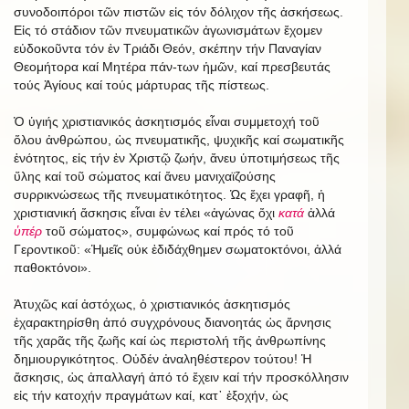
συνοδοιπόροι τῶν πιστῶν εἰς τόν δόλιχον τῆς ἀσκήσεως.
Εἰς τό στάδιον τῶν πνευματικῶν ἀγωνισμάτων ἔχομεν
εὐδοκοῦντα τόν ἐν Τριάδι Θεόν, σκέπην τήν Παναγίαν
Θεομήτορα καί Μητέρα πάν-των ἡμῶν, καί πρεσβευτάς
τούς Ἁγίους καί τούς μάρτυρας τῆς πίστεως.
Ὁ ὑγιής χριστιανικός ἀσκητισμός εἶναι συμμετοχή τοῦ
ὅλου ἀνθρώπου, ὡς πνευματικῆς, ψυχικῆς καί σωματικῆς
ἑνότητος, εἰς τήν ἐν Χριστῷ ζωήν, ἄνευ ὑποτιμήσεως τῆς
ὕλης καί τοῦ σώματος καί ἄνευ μανιχαϊζούσης
συρρικνώσεως τῆς πνευματικότητος. Ὡς ἔχει γραφῆ, ἡ
χριστιανική ἄσκησις εἶναι ἐν τέλει «ἀγώνας ὄχι
κατά
ἀλλά
ὑπέρ
τοῦ σώματος», συμφώνως καί πρός τό τοῦ
Γεροντικοῦ: «Ἡμεῖς οὐκ ἐδιδάχθημεν σωματοκτόνοι, ἀλλά
παθοκτόνοι».
Ἀτυχῶς καί ἀστόχως, ὁ χριστιανικός ἀσκητισμός
ἐχαρακτηρίσθη ἀπό συγχρόνους διανοητάς ὡς ἄρνησις
τῆς χαρᾶς τῆς ζωῆς καί ὡς περιστολή τῆς ἀνθρωπίνης
δημιουργικότητος. Οὐδέν ἀναληθέστερον τούτου! Ἡ
ἄσκησις, ὡς ἀπαλλαγή ἀπό τό ἔχειν καί τήν προσκόλλησιν
εἰς τήν κατοχήν πραγμάτων καί, κατ᾿ ἐξοχήν, ὡς