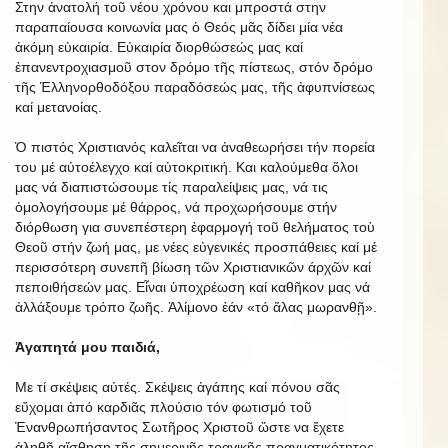
Στην ἀνατολή τοῦ νέου χρόνου και μπροστά στην
παραπαίουσα κοινωνία μας ὁ Θεός μᾶς δίδει μία νέα
ἀκόμη εὐκαιρία. Εὐκαιρία διορθώσεώς μας καί
ἐπανεντροχιασμοῦ στον δρόμο τῆς πίστεως, στόν δρόμο
τῆς Ἑλληνορθοδόξου παραδόσεώς μας, τῆς ἀφυπνίσεως
καί μετανοίας.
Ὁ πιστός Χριστιανός καλεῖται να ἀναθεωρήσει τήν πορεία
του μέ αὐτοέλεγχο καί αὐτοκριτική. Και καλούμεθα ὅλοι
μας νά διαπιστώσουμε τίς παραλείψεις μας, νά τις
ὁμολογήσουμε μέ θάρρος, νά προχωρήσουμε στήν
διόρθωση για συνεπέστερη ἐφαρμογή τοῦ θελήματος τοὺ
Θεοῦ στήν ζωή μας, με νέες εὐγενικές προσπάθειες καί μέ
περισσότερη συνεπῆ βίωση τῶν Χριστιανικῶν άρχῶν καί
πεποιθήσεών μας. Εἶναι ὑποχρέωση καί καθῆκον μας νά
ἀλλάξουμε τρόπο ζωῆς. Ἀλίμονο ἐάν «τό ἅλας μωρανθῇ».
Ἀγαπητά μου παιδιά,
Με τί σκέψεις αὐτές. Σκέψεις ἀγάπης καί πόνου σᾶς
εὔχομαι ἀπό καρδιᾶς πλούσιο τόν φωτισμό τοῦ
Ἐνανθρωπήσαντος Σωτῆρος Χριστοῦ ὥστε να ἔχετε
ἀληθῆ αἴσθηση τῆς σημερινῆς τραγικῆς πραγματικότητος