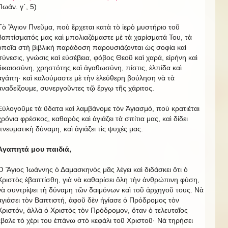
(Ἰωάν. γ΄, 5)
Τὸ Ἅγιον Πνεῦμα, ποὺ ἔρχεται κατὰ τὸ ἱερὸ μυστήριο τοῦ
βαπτίσματός μας καὶ μπολιαζόμαστε μὲ τὰ χαρίσματά Του, τὰ
ὁποῖα στὴ βιβλικὴ παράδοση παρουσιάζονται ὡς σοφία καὶ
σύνεσις, γνώσις καὶ εὐσέβεια, φόβος Θεοῦ καὶ χαρά, εἰρήνη καὶ
δικαιοσύνη, χρηστότης καὶ ἀγαθωσύνη, πίστις, ἐλπίδα καὶ
ἀγάπη· καὶ καλούμαστε μὲ τὴν ἐλεύθερη βούληση νὰ τὰ
ἀναδείξουμε, συνεργοῦντες τῷ ἔργῳ τῆς χάριτος.
Εὐλογοῦμε τὰ ὕδατα καὶ λαμβάνομε τὸν Ἁγιασμό, ποὺ κρατιέται
χρόνια φρέσκος, καθαρὸς καὶ ἀγιάζει τὰ σπίτια μας, καὶ δίδει
πνευματικὴ δύναμη, καὶ ἀγιάζει τὶς ψυχές μας.
Ἀγαπητά μου παιδιά,
Ὁ Ἅγιος Ἰωάννης ὁ Δαμασκηνὸς μᾶς λέγει καὶ διδάσκει ὅτι ὁ
Χριστὸς ἐβαπτίσθη, γιὰ νὰ καθαρίσει ὅλη τὴν ἀνθρώπινη φύση,
νὰ συντρίψει τὴ δύναμη τῶν δαιμόνων καὶ τοῦ ἀρχηγοῦ τους. Νὰ
ἀγιάσει τὸν Βαπτιστή, ἀφοῦ δὲν ἠγίασε ὁ Πρόδρομος τὸν
Χριστόν, ἀλλὰ ὁ Χριστὸς τὸν Πρόδρομον, ὅταν ὁ τελευταῖος
ἔβαλε τὸ χέρι του ἐπάνω στὸ κεφάλι τοῦ Χριστοῦ· Νὰ τηρήσει