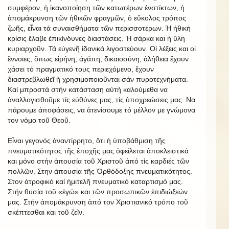
συμφέρον, ἡ ἱκανοποίηση τῶν κατωτέρων ἐνστίκτων, ἡ
ἀπομάκρυνση τῶν ἠθικῶν φραγμῶν, ὁ εὔκολος τρόπος
ζωῆς, εἶναι τά συναισθήματα τῶν περισσοτέρων. Ἡ ἠθική
κρίσις ἔλαβε ἐπικίνδυνες διαστάσεις. Ἡ σάρκα και ἡ ὕλη
κυριαρχοῦν. Τά εὐγενῆ ἰδανικά λιγοστεύουν. Οἱ λέξεις και οἱ
ἔννοιες, ὅπως εἰρήνη, ἀγάπη, δικαιοσύνη, ἀλήθεια ἔχουν
χάσει τό πραγματικό τους περιεχόμενο, ἔχουν
διαστρεβλωθεῖ ἤ χρησιμοποιοῦνται σάν πυροτεχνήματα.
Καί μπροστά στήν κατάσταση αὐτή καλούμεθα να
ἀναλλογισθοῦμε τίς εὐθύνες μας, τίς ὑποχρεώσεις μας. Να
πάρουμε ἀποφάσεις, να ἀτενίσουμε τό μέλλον με γνώμονα
τον νόμο τοῦ Θεοῦ.
Εἶναι γεγονός ἀναντίρρητο, ὅτι ἡ ὑποβάθμιση τῆς
πνευματικότητος τῆς ἐποχῆς μας ὀφείλεται ἀποκλειστικά
και μόνο στήν ἀπουσία τοῦ Χριστοῦ άπό τίς καρδιές τῶν
πολλῶν. Στην ἀπουσία τῆς Ὀρθόδοξης πνευματικότητος.
Στον ἀτροφικό καί ἡμιτελῆ πνευματικό καταρτισμό μας.
Στήν θυσία τοῦ «ἐγώ» και τῶν προσωπικῶν ἐπιδιώξεών
μας. Στήν ἀπομάκρυνση ἀπό τον Χριστιανικό τρόπο τοῦ
σκέπτεσθαι και τοῦ ζεῖν.