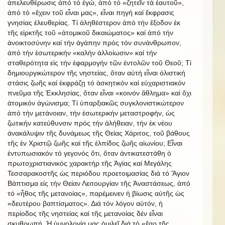
ἀπελευθέρωσις ἀπό τό ἐγώ, ἀπό τό «ζητεῖν τά ἑαυτοῦ»,
ἀπό τό «ἔχειν τοῦ εἶναι μας», εἶναι πηγή καί ἔκφρασις
γνησίας ἐλευθερίας. Τί ἀληθέστερον ἀπό τήν ἔξοδον ἐκ
τῆς εἱρκτῆς τοῦ «ἀτομικοῦ δικαιώματος» καί ἀπό τήν
ἀνοικτοσύνην καί τήν ἀγάπην πρός τόν συνάνθρωπον,
ἀπό τήν ἐσωτερικήν «καλήν ἀλλοίωσιν» καί τήν
σταθερότητα εἰς τήν ἐφαρμογήν τῶν ἐντολῶν τοῦ Θεοῦ; Τί
δημιουργικώτερον τῆς νηστείας, ὅταν αὐτή εἶναι ὁλιστική
στάσις ζωῆς καί ἐκφράζῃ τό ἀσκητικόν καί εὐχαριστιακόν
πνεῦμα τῆς Ἐκκλησίας, ὅταν εἶναι «κοινόν ἄθλημα» καί ὄχι
ἀτομικόν ἀγώνισμα; Τί ὑπαρξιακῶς συγκλονιστικώτερον
ἀπό τήν μετάνοιαν, τήν ἐσωτερικήν μεταστροφήν, ὡς
ζωτικήν κατεύθυνσιν πρός τήν ἀλήθειαν, τήν ἐκ νέου
ἀνακάλυψιν τῆς δυνάμεως τῆς Θείας Χάριτος, τοῦ βάθους
τῆς ἐν Χριστῷ ζωῆς καί τῆς ἐλπίδος ζωῆς αἰωνίου; Εἶναι
ἐντυπωσιακόν τό γεγονός ὅτι, ὅταν ἀντικατεστάθη ὁ
πρωτοχριστιανικός χαρακτήρ τῆς Ἁγίας καί Μεγάλης
Τεσσαρακοστῆς ὡς περιόδου προετοιμασίας διά τό Ἅγιον
Βάπτισμα εἰς τήν Θείαν Λειτουργίαν τῆς Ἀναστάσεως, ἀπό
τό «ἦθος τῆς μετανοίας», παρέμεινεν ἡ βίωσις αὐτῆς ὡς
«δευτέρου βαπτίσματος». Διά τόν λόγον αὐτόν, ἡ
περίοδος τῆς νηστείας καί τῆς μετανοίας δέν εἶναι
σκυθρωπή. Ἡ ὑμνολογία μας ὁμιλεῖ διά τό «ἔαρ τῆς