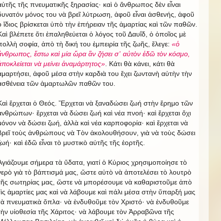
αὐτῆς τῆς πνευματικῆς ξηρασίας· καὶ ὁ ἄνθρωπος δὲν εἶναι
δυνατόν μόνος του νὰ βρεῖ λύτρωση, ἀφοῦ εἶναι ἀσθενής, ἀφοῦ
ὁ ἴδιος βρίσκεται ὑπὸ τὴν ἐπήρειαν τῆς ἁμαρτίας καὶ τῶν παθῶν.
Καὶ βλέπετε ὅτι ἐπαληθεύεται ὁ λόγος τοῦ Δαυΐδ, ὁ ὁποῖος μὲ
πολλὴ σοφία, ἀπὸ τὴ δική του ἐμπειρία τῆς ζωῆς, ἔλεγε:
«ὁ
ἄνθρωπος, ἔστω καὶ μία ὥρα ἂν ζήσει σ᾿ αὐτὸν ἐδῶ τὸν κόσμο,
ἀποκλείεται νὰ μείνει ἀναμάρτητος»
. Κάτι θὰ κάνει, κάτι θὰ
ἁμαρτήσει, ἀφοῦ μέσα στὴν καρδιὰ του ἔχει ζωντανὴ αὐτὴν τὴν
ἀσθένεια τῶν ἁμαρτωλῶν παθῶν του.
Καὶ ἔρχεται ὁ Θεός. Ἔρχεται νὰ ξαναδώσει ζωή στὴν ἔρημο τῶν
ἀνθρώπων· ἔρχεται νὰ δώσει ζωή καὶ νέα πνοή· καὶ ἔρχεται ὄχι
μόνον νὰ δώσει ζωή, ἀλλὰ καὶ νέα καρποφορία· καὶ ἔρχεται νὰ
βρεῖ τοὺς ἀνθρώπους νὰ Τὸν ἀκολουθήσουν, γιὰ νὰ τοὺς δώσει
ζωή· καὶ ἐδῶ εἶναι τὸ μυστικὸ αὐτῆς τῆς ἑορτῆς.
Ἁγιάζουμε σήμερα τὰ ὕδατα, γιατί ὁ Κύριος χρησιμοποίησε τὸ
νερὸ γιὰ τὸ βάπτισμά μας, ὥστε αὐτὸ νὰ ἀποτελέσει τὸ λουτρὸ
τῆς σωτηρίας μας, ὥστε νὰ μπορέσουμε νὰ καθαριστοῦμε ἀπὸ
τὶς ἁμαρτίες μας καὶ νὰ λάβουμε καὶ πάλι μέσα στὴν ὕπαρξή μας
τὰ πνευματικὰ ὅπλα· νὰ ἐνδυθοῦμε τὸν Χριστό· νὰ ἐνδυθοῦμε
τὴν υἱοθεσία τῆς Χάριτος· νὰ λάβουμε τὸν Ἀρραβῶνα τῆς