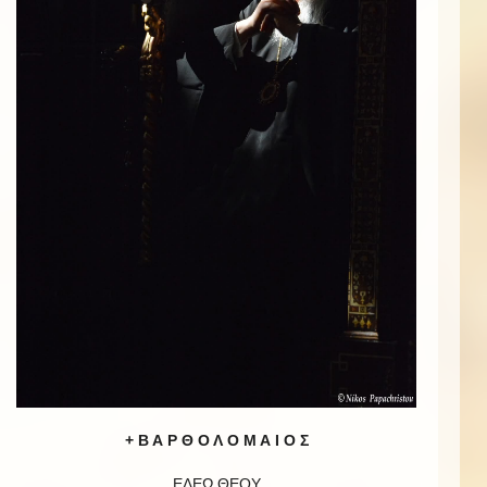
+ Β Α Ρ Θ Ο Λ Ο Μ Α Ι Ο Σ
ΕΛΕῼ ΘΕΟΥ