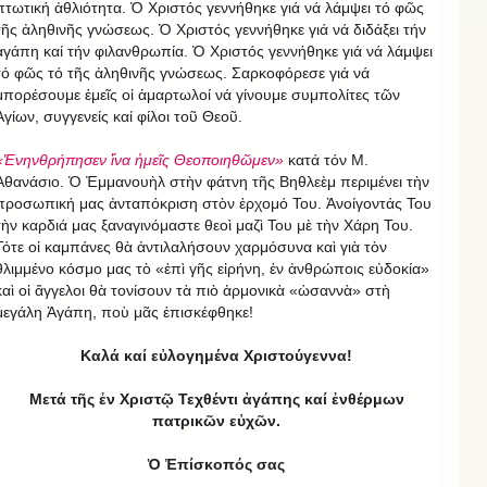
πτωτική ἀθλιότητα. Ὁ Χριστός γεννήθηκε γιά νά λάμψει τό φῶς
τῆς ἀληθινῆς γνώσεως. Ὁ Χριστός γεννήθηκε γιά νά διδάξει τήν
ἀγάπη καί τήν φιλανθρωπία. Ὁ Χριστός γεννήθηκε γιά νά λάμψει
τό φῶς τό τῆς ἀληθινῆς γνώσεως. Σαρκοφόρεσε γιά νά
μπορέσουμε ἑμεῖς οἱ ἁμαρτωλοί νά γίνουμε συμπολίτες τῶν
Ἁγίων, συγγενείς καί φίλοι τοῦ Θεοῦ.
«Ἐνηνθρήπησεν ἵνα ἡμεῖς Θεοποιηθῶμεν»
κατά τόν Μ.
Ἀθανάσιο. Ὁ Ἐμμανουὴλ στὴν φάτνη τῆς Βηθλεὲμ περιμένει τὴν
προσωπική μας ἀνταπόκριση στὸν ἐρχομό Του. Ἀνοίγοντάς Του
τὴν καρδιά μας ξαναγινόμαστε θεοὶ μαζὶ Του μὲ τὴν Χάρη Του.
Τότε οἱ καμπάνες θὰ ἀντιλαλήσουν χαρμόσυνα καὶ γιὰ τὸν
θλιμμένο κόσμο μας τὸ «ἐπὶ γῆς εἰρήνη, ἐν ἀνθρώποις εὐδοκία»
καὶ οἱ ἄγγελοι θὰ τονίσουν τὰ πιὸ ἁρμονικὰ «ὡσαννὰ» στὴ
μεγάλη Ἀγάπη, ποὺ μᾶς ἐπισκέφθηκε!
Καλά καί εὐλογημένα Χριστούγεννα!
Μετά τῆς ἐν Χριστῷ Τεχθέντι ἀγάπης καί ἐνθέρμων
πατρικῶν εὐχῶν.
Ὁ Ἐπίσκοπός σας