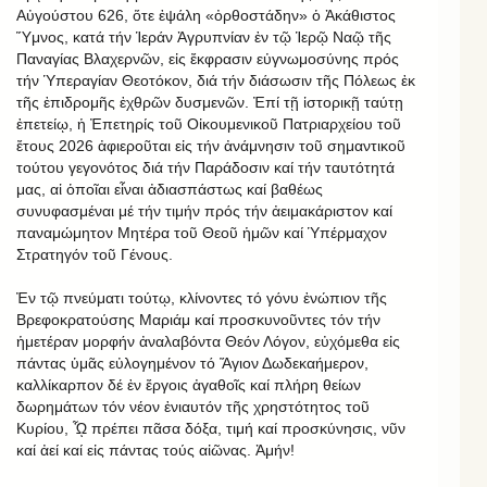
Αὐγούστου 626, ὅτε ἐψάλη «ὀρθοστάδην» ὁ Ἀκάθιστος
Ὕμνος, κατά τήν Ἱεράν Ἀγρυπνίαν ἐν τῷ Ἱερῷ Ναῷ τῆς
Παναγίας Βλαχερνῶν, εἰς ἔκφρασιν εὐγνωμοσύνης πρός
τήν Ὑπεραγίαν Θεοτόκον, διά τήν διάσωσιν τῆς Πόλεως ἐκ
τῆς ἐπιδρομῆς ἐχθρῶν δυσμενῶν. Ἐπί τῇ ἱστορικῇ ταύτῃ
ἐπετείῳ, ἡ Ἐπετηρίς τοῦ Οἰκουμενικοῦ Πατριαρχείου τοῦ
ἔτους 2026 ἀφιεροῦται εἰς τήν ἀνάμνησιν τοῦ σημαντικοῦ
τούτου γεγονότος διά τήν Παράδοσιν καί τήν ταυτότητά
μας, αἱ ὁποῖαι εἶναι ἀδιασπάστως καί βαθέως
συνυφασμέναι μέ τήν τιμήν πρός τήν ἀειμακάριστον καί
παναμώμητον Μητέρα τοῦ Θεοῦ ἡμῶν καί Ὑπέρμαχον
Στρατηγόν τοῦ Γένους.
Ἐν τῷ πνεύματι τούτῳ, κλίνοντες τό γόνυ ἐνώπιον τῆς
Βρεφοκρατούσης Μαριάμ καί προσκυνοῦντες τόν τήν
ἡμετέραν μορφήν ἀναλαβόντα Θεόν Λόγον, εὐχόμεθα εἰς
πάντας ὑμᾶς εὐλογημένον τό Ἅγιον Δωδεκαήμερον,
καλλίκαρπον δέ ἐν ἔργοις ἀγαθοῖς καί πλήρη θείων
δωρημάτων τόν νέον ἐνιαυτόν τῆς χρηστότητος τοῦ
Κυρίου, ᾯ πρέπει πᾶσα δόξα, τιμή καί προσκύνησις, νῦν
καί ἀεί καί εἰς πάντας τούς αἰῶνας. Ἀμήν!