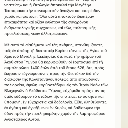
νηστείας» καί ἡ Θεολογία ἀποκαλεῖ τήν Μεγάλην
Τεσσαρακοστήν «πνευματικήν ἄνοιξιν» καί «περίοδον
χαρᾶς καί φωτός». Ὅλα αὐτά ἀποκτοῦν ἰδιαιτέραν
ἐπικαιρότητα καί ἀξίαν ἐνώπιον τῆς συγχρόνου
ἀνθρωπολογικῆς συγχύσεως καί τῶν, πολιτισμικῆς
προελεύσεως, νέων ἀλλοτριώσεων.
Μέ αὐτά τά αἰσθήματα καί τάς σκέψεις, ὑπενθυμίζοντες
τοῖς ἐν ἁπάσῃ τῇ δεσποτείᾳ Κυρίου τέκνοις τῆς Ἁγίας τοῦ
Χριστοῦ Μεγάλης Ἐκκλησίας ὅτι, κατά τήν ἡμέραν τοῦ
Ἀκαθίστου Ὕμνου θά κορυφωθοῦν οἱ ἑορτασμοί ἐπί τῇ
συμπληρώσει 1400 ἐτῶν ἀπό τοῦ ἔτους 626, ὅτε, πρός
ἔκφρασιν εὐγνωμοσύνης πρός τήν Θεοτόκον διά τήν
διάσωσιν τῆς Κωνσταντινουπόλεως ἀπό ἐπικίνδυνον
πολιορκίαν, ἐψάλη «ὀρθοστάδην» εἰς τόν Ἱερόν Ναόν τῶν
Βλαχερνῶν ὁ Ἀκάθιστος Ὕμνος, εὐχόμεθα πρός πάντας
ὑμᾶς εὔδρομον τό στάδιον τῆς νηστείας, ἐν ἀσκήσει καί
ὑπομονῇ, ἐν εὐχαριστίᾳ καί δοξολογίᾳ. Εἴθε, ἀληθεύοντες
ἐν ἀγάπῃ καί ἁγιαζόμενοι ἐν Κυρίῳ, νά βαδίσωμεν τήν
ὁδόν πρός τήν πεπληρωμένην χαράν τῆς λαμπροφόρου
Ἀναστάσεως Αὐτοῦ.