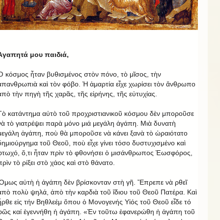
Ἀγαπητά μου παιδιά,
Ὁ κόσμος ἦταν βυθισμένος στὸν πόνο, τὸ μῖσος, τὴν
ἀπανθρωπιὰ καὶ τὸν φόβο. Ἡ ἁμαρτία εἶχε χωρίσει τὸν ἄνθρωπο
ἀπὸ τὴν πηγὴ τῆς χαρᾶς, τῆς εἰρήνης, τῆς εὐτυχίας.
Τὸ κατάντημα αὐτὸ τοῦ προχριστιανικοῦ κόσμου δὲν μποροῦσε
νὰ τὸ γιατρέψει παρὰ μόνο μιά μεγάλη ἀγάπη. Μιὰ δυνατὴ
μεγάλη ἀγάπη, ποὺ θὰ μποροῦσε νὰ κάνει ξανὰ τὸ ὡραιότατο
δημιούργημα τοῦ Θεοῦ, ποὺ εἶχε γίνει τόσο δυστυχισμένο καὶ
φτωχό, ὅ,τι ἦταν πρὶν τὸ φθονήσει ὁ μισάνθρωπος Ἑωσφόρος,
πρὶν τὸ ρίξει στὸ χάος καὶ στὸ θάνατο.
Ὅμως αὐτὴ ἡ ἀγάπη δὲν βρίσκονταν στὴ γῆ. Ἔπρεπε νὰ ρθεῖ
ἀπὸ πολὺ ψηλά, ἀπὸ τὴν καρδιὰ τοῦ ἴδιου τοῦ Θεοῦ Πατέρα. Καὶ
ἦρθε εἰς τήν Βηθλεέμ ὅπου ὁ Μονογενής Υἱός τοῦ Θεοῦ εἶδε τό
φῶς καί ἐγεννήθη ἡ ἀγάπη. «Ἐν τοῦτω ἐφανερώθη ἡ ἀγάπη τοῦ