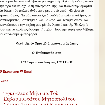
τὸν νόμο· Νὰ ἀποκαλύψει τὸ μυστήριο τῆς Ἁγίας Τριάδος, ἀφοῦ
τὴν ὥρα ἐκείνη ἔχομε τὴ φανέρωσή Της· Νὰ πλύνει τὴν ἁμαρτία·
Νὰ θάψει τὸν παλαιὸ ἄνθρωπο μέσα στὸ νερό. Νὰ γίνει τὸ
πρότυπό μας. Νὰ μᾶς ὑποδείξει δηλαδή ὅτι πρέπει καὶ ἐμεῖς νὰ
βαπτιζόμαστε, βάπτισμα ὅμως μὲ νερὸ καὶ Πνεῦμα Ἅγιον. Νὰ
ἀνανεώσουμε τὴν σχέση μας μὲ τὸν Χριστὸ καὶ τὴν Ἐκκλησία
Του· καὶ νὰ καλλιεργήσουμε τὴν χάρη Του, τὴν χάρη ποὺ λάβαμε,
καὶ νὰ γίνουμε φωτοφόροι.
Μετά τῆς ἐν Χριστῷ ἐπιφανέντι ἀγάπης
Ὁ Ἐπίσκοπός σας
+ Ὁ Σάμου καί Ἰκαρίας ΕΥΣΕΒΙΟΣ
Εκτύπωση
Email
Tweet
Ἐγκύκλιον Μήνυμα Τοῦ
Σεβασμιωτάτου Μητροπολίτου
Σάμου, Ἰκαρίας καί Κορσεῶν κ.κ.