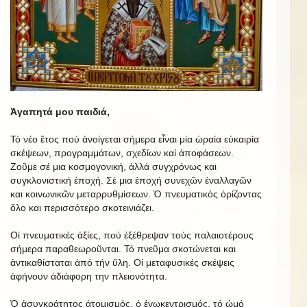
Ἀγαπητά μου παιδιά,
Τό νέο ἔτος πού ἀνοίγεται σήμερα εἶναι μία ὡραία εὐκαιρία
σκέψεων, προγραμμάτων, σχεδίων καί ἀποφάσεων.
Ζοῦμε σέ μια κοσμογονική, ἀλλά συγχρόνως και
συγκλονιστική ἐποχή. Σέ μια ἐποχή συνεχῶν ἐναλλαγῶν
και κοινωνικῶν μεταρρυθμίσεων. Ὁ πνευματικός ὁρίζοντας
ὅλο και περισσότερο σκοτεινιάζει.
Οἱ πνευματικές ἀξίες, πού ἐξέθρεψαν τούς παλαιοτέρους
σήμερα παραθεωροῦνται. Τό πνεῦμα σκοτώνεται και
ἀντικαθίσταται ἀπό τήν ὕλη. Οἱ μεταφυσικές σκέψεις
ἀφήνουν ἀδιάφορη την πλειονότητα.
Ὁ ἀσυγκράτητος ἀτομισμός, ὁ ἐγωκεντρισμός, τό ὠμό