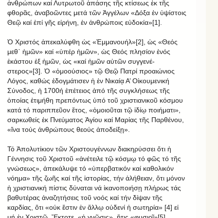
ἀνθρώπων καί Λυτρωτοῦ ἁπάσης τῆς κτίσεως ἐκ τῆς
φθορᾶς, ἀναβοῶντες μετά τῶν Ἀγγέλων «Δόξα ἐν ὑψίστοις
Θεῷ καί ἐπί γῆς εἰρήνη, ἐν ἀνθρώποις εὐδοκία»[1].
Ὁ Χριστός ἀπεκαλύφθη ὡς «Ἐμμανουήλ»[2], ὡς «Θεός
μεθ᾿ ἡμῶν» καί «ὑπέρ ἡμῶν», ὡς Θεός πλησίον ἑνός
ἑκάστου ἐξ ἡμῶν, ὡς «καί ἡμῶν αὐτῶν συγγενέ-
στερος»[3]. Ὁ «ὁμοούσιος» τῷ Θεῷ Πατρί προαιώνιος
Λόγος, καθώς ἐδογμάτισεν ἡ ἐν Νικαίᾳ Α’ Οἰκουμενική
Σύνοδος, ἡ 1700ή ἐπέτειος ἀπό τῆς συγκλήσεως τῆς
ὁποίας ἐτιμήθη πρεπόντως ὑπό τοῦ χριστιανικοῦ κόσμου
κατά τό παριππεῦον ἔτος, «ὁμοιοῦται τῷ ἰδίῳ ποιήματι»,
σαρκωθείς ἐκ Πνεύματος Ἁγίου καί Μαρίας τῆς Παρθένου,
«ἵνα τούς ἀνθρώπους θεούς ἀποδείξῃ».
Τό Ἀπολυτίκιον τῶν Χριστουγέννων διακηρύσσει ὅτι ἡ
Γέννησις τοῦ Χριστοῦ «ἀνέτειλε τῷ κόσμῳ τό φῶς τό τῆς
γνώσεως», ἀπεκάλυψε τό «ὑπερβατικόν καί καθολικόν
νόημα» τῆς ζωῆς καί τῆς ἱστορίας, τήν ἀλήθειαν, ὅτι μόνον
ἡ χριστιανική πίστις δύναται νά ἱκανοποιήσῃ πλήρως τάς
βαθυτέρας ἀναζητήσεις τοῦ νοός καί τήν δίψαν τῆς
καρδίας, ὅτι «οὐκ ἔστιν ἐν ἄλλῳ οὐδενί ἡ σωτηρία» [4] εἰ
μή ἐν Χριστῷ. Ἔκτοτε, «ἡ γνῶσις», ἥτις «φυσιοῖ»[5],