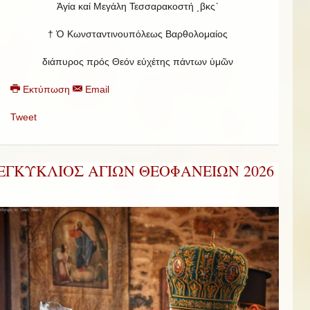
Ἁγία καί Μεγάλη Τεσσαρακοστή ͵βκςʹ
† Ὁ Κωνσταντινουπόλεως Βαρθολομαίος
διάπυρος πρός Θεόν εὐχέτης πάντων ὑμῶν
Εκτύπωση
Email
Tweet
ΕΓΚΥΚΛΙΟΣ ΑΓΙΩΝ ΘΕΟΦΑΝΕΙΩΝ 2026