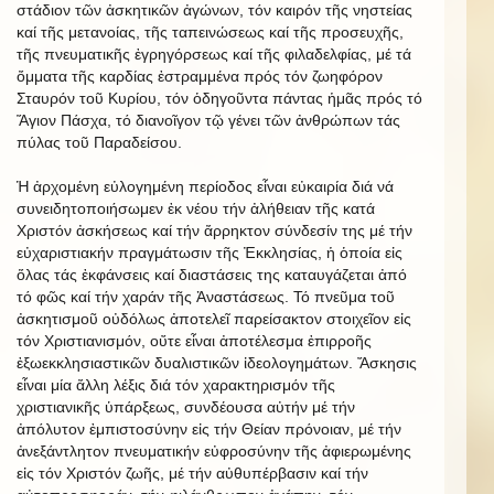
στάδιον τῶν ἀσκητικῶν ἀγώνων, τόν καιρόν τῆς νηστείας
καί τῆς μετανοίας, τῆς ταπεινώσεως καί τῆς προσευχῆς,
τῆς πνευματικῆς ἐγρηγόρσεως καί τῆς φιλαδελφίας, μέ τά
ὄμματα τῆς καρδίας ἐστραμμένα πρός τόν ζωηφόρον
Σταυρόν τοῦ Κυρίου, τόν ὁδηγοῦντα πάντας ἡμᾶς πρός τό
Ἅγιον Πάσχα, τό διανοῖγον τῷ γένει τῶν ἀνθρώπων τάς
πύλας τοῦ Παραδείσου.
Ἡ ἀρχομένη εὐλογημένη περίοδος εἶναι εὐκαιρία διά νά
συνειδητοποιήσωμεν ἐκ νέου τήν ἀλήθειαν τῆς κατά
Χριστόν ἀσκήσεως καί τήν ἄρρηκτον σύνδεσίν της μέ τήν
εὐχαριστιακήν πραγμάτωσιν τῆς Ἐκκλησίας, ἡ ὁποία εἰς
ὅλας τάς ἐκφάνσεις καί διαστάσεις της καταυγάζεται ἀπό
τό φῶς καί τήν χαράν τῆς Ἀναστάσεως. Τό πνεῦμα τοῦ
ἀσκητισμοῦ οὐδόλως ἀποτελεῖ παρείσακτον στοιχεῖον εἰς
τόν Χριστιανισμόν, οὔτε εἶναι ἀποτέλεσμα ἐπιρροῆς
ἐξωεκκλησιαστικῶν δυαλιστικῶν ἰδεολογημάτων. Ἄσκησις
εἶναι μία ἄλλη λέξις διά τόν χαρακτηρισμόν τῆς
χριστιανικῆς ὑπάρξεως, συνδέουσα αὐτήν μέ τήν
ἀπόλυτον ἐμπιστοσύνην εἰς τήν Θείαν πρόνοιαν, μέ τήν
ἀνεξάντλητον πνευματικήν εὐφροσύνην τῆς ἀφιερωμένης
εἰς τόν Χριστόν ζωῆς, μέ τήν αὐθυπέρβασιν καί τήν