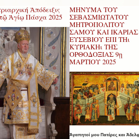
ριαρχική Ἀπόδειξις
ΜΗΝΥΜΑ ΤΟΥ
 τῷ Ἁγίῳ Πάσχα 2025
ΣΕΒΑΣΜΙΩΤΑΤΟΥ
ΜΗΤΡΟΠΟΛΙΤΟΥ
ΣΑΜΟΥ ΚΑΙ ΙΚΑΡΙΑΣ 
ΕΥΣΕΒΙΟΥ ΕΠΙ ΤΗι
ΚΥΡΙΑΚΗι ΤΗΣ
ΟΡΘΟΔΟΞΙΑΣ 9ῃ
ΜΑΡΤΙΟΥ 2025
Ἀγαπητοί μου Πατέρες και Ἀδελφ