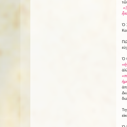
τῶ
«Ξ
ἦτ
Ὁ 
Κα
Πῶ
εὐ
Ὁ 
«ἠ
ἀλ
«π
ἡμ
ἀπ
Δω
δω
Τη
εἰ
Ὁ 