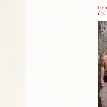
Πατ
ἐπί