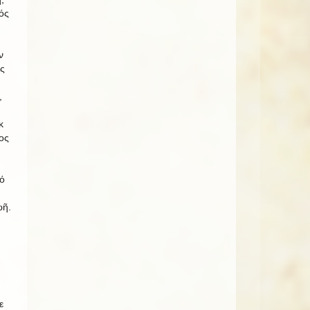
ός
ν
ς
,
κ
ος
ό
ωῆ.
ε