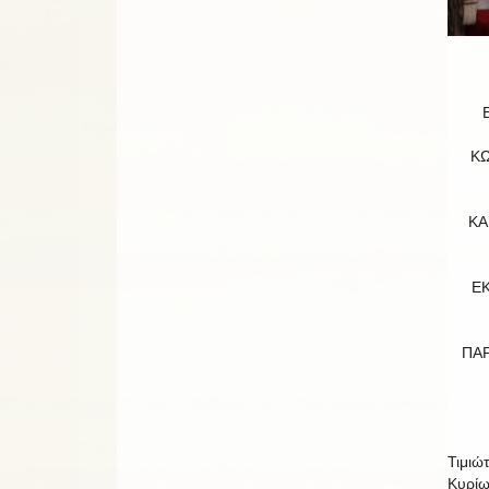
Κ
ΚΑ
ΕΚ
ΠΑ
Τιμιώτ
Κυρίῳ