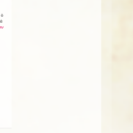
 ὁ
θά
ιν