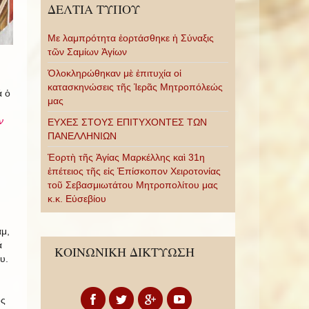
ΔΕΛΤΙΑ ΤΥΠΟΥ
Με λαμπρότητα ἑορτάσθηκε ἡ Σύναξις
τῶν Σαμίων Ἁγίων
Ὁλοκληρώθηκαν μὲ ἐπιτυχία οἱ
κατασκηνώσεις τῆς Ἱερᾶς Μητροπόλεώς
ά ὁ
μας
ν
ΕΥΧΕΣ ΣΤΟΥΣ ΕΠΙΤΥΧΟΝΤΕΣ ΤΩΝ
ΠΑΝΕΛΛΗΝΙΩΝ
Ἑορτὴ τῆς Ἁγίας Μαρκέλλης καὶ 31η
ἐπέτειος τῆς εἰς Ἐπίσκοπον Χειροτονίας
τοῦ Σεβασμιωτάτου Μητροπολίτου μας
κ.κ. Εὐσεβίου
μ,
ά
ΚΟΙΝΩΝΙΚΗ ΔΙΚΤΥΩΣΗ
υ.
ος