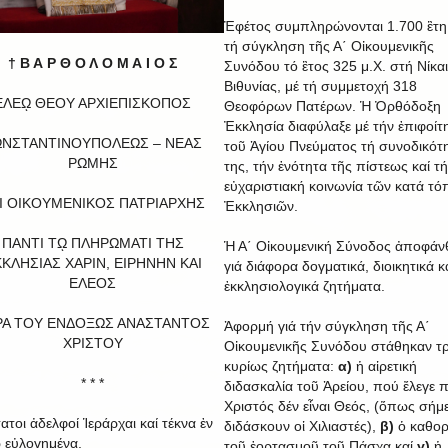
Ἐφέτος συμπληρώνονται 1.700 ἒτ
τή σύγκληση τῆς Α΄ Οἰκουμενικῆς
† Β Α Ρ Θ Ο Λ Ο Μ Α Ι Ο Σ
Συνόδου τό ἒτος 325 μ.Χ. στή Νίκα
Βιθυνίας, μέ τή συμμετοχή 318
ΕΛΕῼ ΘΕΟΥ ΑΡΧΙΕΠΙΣΚΟΠΟΣ
Θεοφόρων Πατέρων. Ἡ Ὀρθόδοξη
Ἐκκλησία διαφύλαξε μέ τήν ἐπιφοίτ
ΩΝΣΤΑΝΤΙΝΟΥΠΟΛΕΩΣ – ΝΕΑΣ
τοῦ Ἁγίου Πνεύματος τή συνοδικότ
ΡΩΜΗΣ
της, τήν ἑνότητα τῆς πίστεως καί τ
εὐχαριστιακή κοινωνία τῶν κατά τό
Ι ΟΙΚΟΥΜΕΝΙΚΟΣ ΠΑΤΡΙΑΡΧΗΣ
Ἐκκλησιῶν.
ΠΑΝΤΙ Τῼ ΠΛΗΡΩΜΑΤΙ ΤΗΣ
Ἡ Α΄ Οἰκουμενική Σύνοδος ἀποφάν
ΚΛΗΣΙΑΣ ΧΑΡΙΝ, ΕΙΡΗΝΗΝ ΚΑΙ
γιά διάφορα δογματικά, διοικητικά κ
EΛΕΟΣ
ἐκκλησιολογικά ζητήματα.
ΡΑ ΤΟΥ ΕΝΔΟΞΩΣ ΑΝΑΣΤΑΝΤΟΣ
Ἀφορμή γιά τήν σύγκληση τῆς Α΄
ΧΡΙΣΤΟΥ
Οἰκουμενικῆς Συνόδου στάθηκαν τρ
κυρίως ζητήματα:
α)
ἡ αἱρετική
* * *
διδασκαλία τοῦ Ἀρείου, πού ἔλεγε 
Χριστός δέν εἶναι Θεός, (ὅπως σήμ
ατοι ἀδελφοί Ἱεράρχαι καί τέκνα ἐν
διδάσκουν οἱ Χιλιαστές),
β)
ὁ καθορ
 εὐλογημένα,
τοῦ ἑορτασμοῦ τοῦ Πάσχα καί
γ)
ἡ