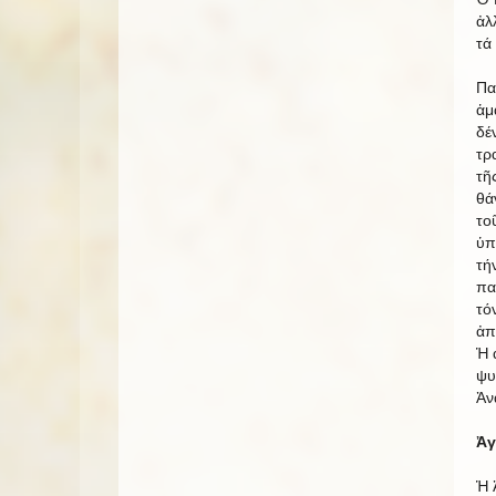
ἀλ
τά
Πα
ἁμ
δέ
τρ
τῆ
θά
το
ὑπ
τή
πα
τό
ἀπ
Ἡ 
ψυ
Ἀν
Ἀγ
Ἡ 