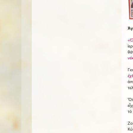
Ἀγ
«Ὁ
ἱε
θά
νέ
Γι
ἐχ
ἀπ
τε
Ὅπ
εἶ
τό
Ζο
Κύ