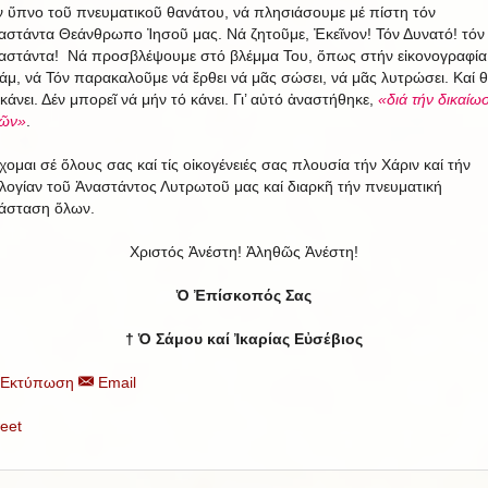
ν ὕπνο τοῦ πνευματικοῦ θανάτου, νά πλησιάσουμε μέ πίστη τόν
αστάντα Θεάνθρωπο Ἰησοῦ μας. Νά ζητοῦμε, Ἐκεῖνον! Τόν Δυνατό! τόν
αστάντα! Νά προσβλέψουμε στό βλέμμα Του, ὅπως στήν εἰκονογραφία
άμ, νά Τόν παρακαλοῦμε νά ἔρθει νά μᾶς σώσει, νά μᾶς λυτρώσει. Καί 
 κάνει. Δέν μπορεῖ νά μήν τό κάνει. Γι’ αὐτό ἀναστήθηκε,
«διά τήν δικαίωσ
ῶν»
.
χομαι σέ ὅλους σας καί τίς οἰκογένειές σας πλουσία τήν Χάριν καί τήν
λογίαν τοῦ Ἀναστάντος Λυτρωτοῦ μας καί διαρκῆ τήν πνευματική
άσταση ὅλων.
Χριστός Ἀνέστη! Ἀληθῶς Ἀνέστη!
Ὁ Ἐπίσκοπός Σας
† Ὁ Σάμου καί Ἰκαρίας Εὐσέβιος
Εκτύπωση
Email
eet