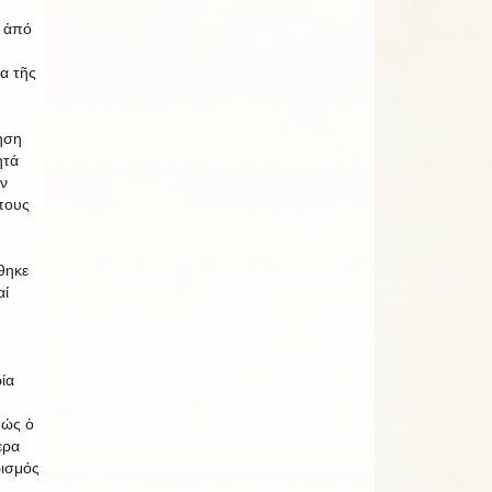
η ἀπό
ια τῆς
ηση
ητά
ήν
πους
θηκε
αί
ία
πώς ὁ
ερα
ισμός