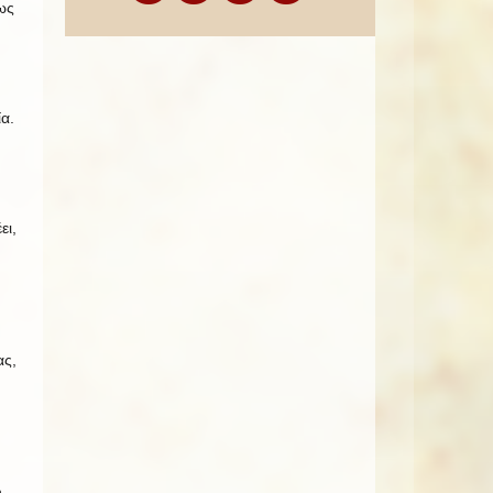
ως
.
α.
ει,
ας,
,