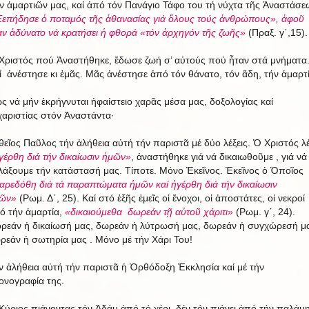
ν ἁμαρτιῶν μας, καί ἀπό τόν Πανάγιο Τάφο του τή νύχτα τῆς Ἀναστάσε
επήδησε ὁ ποταμός τῆς ἀθανασίας γιά ὅλους τούς ἀνθρώπους», ἀφοῦ
αν ἀδύνατο νά κρατήσει ἡ φθορά «τόν ἀρχηγόν τῆς ζωῆς»
(Πραξ. γ΄,15).
Χριστός πού Ἀναστήθηκε, ἔδωσε ζωή σ’ αὐτούς πού ἦταν στά μνήματα
ί ἀνέστησε κι ἐμᾶς. Μᾶς ἀνέστησε ἀπό τόν θάνατο, τόν ἅδη, τήν ἁμαρτί
ς νά μήν ἐκρήγνυται ἡφαίστειο χαρᾶς μέσα μας, δοξολογίας καί
χαριστίας στόν Ἀναστάντα·
θεῖος Παῦλος τήν ἀλήθεια αὐτή τήν παριστᾶ μέ δύο λέξεις. Ὁ Χριστός λέ
γέρθη διά τήν δικαίωσιν ἡμῶν»
, ἀναστήθηκε γιά νά δικαιωθοῦμε , γιά νά
λάξουμε τήν κατάστασή μας. Τίποτε. Μόνο Ἐκεῖνος. Ἐκεῖνος ὁ Ὁποῖος
αρεδόθη διά τά παραπτώματα ἡμῶν καί ἡγέρθη διά τήν δικαίωσιν
ῶν»
(Ρωμ. Δ΄, 25). Καί στό ἐξῆς ἐμεῖς οἱ ἔνοχοι, οἱ ἀποστάτες, οἱ νεκροί
ό τήν ἁμαρτία,
«δικαιούμεθα δωρεάν τῇ αὐτοῦ χάριτι»
(Ρωμ. γ΄, 24).
ρεάν ἡ δικαίωσή μας, δωρεάν ἡ λύτρωσή μας, δωρεάν ἡ συγχώρεσή μ
ρεάν ἡ σωτηρία μας . Μόνο μέ τήν Χάρι Του!
ν ἀλήθεια αὐτή τήν παριστᾶ ἡ Ὀρθόδοξη Ἐκκλησία καί μέ τήν
κονογραφία της.
Κύριος πιάνοντας τόν Ἀδάμ ἀπό τό χέρι, δέν τόν πιάνει ἀπό τήν παλάμη