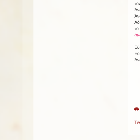
τό
Ἀν
Ἀν
Ἀδ
τό
ἡμ
Εὔ
Εὐ
Ἀν
Tw