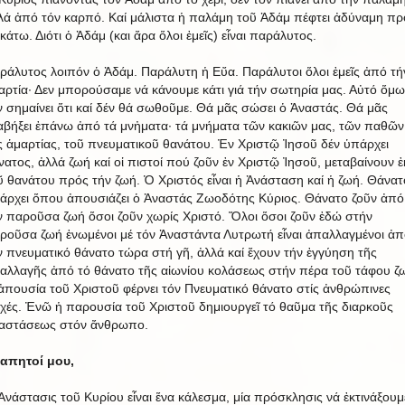
λά ἀπό τόν καρπό. Καί μάλιστα ἡ παλάμη τοῦ Ἀδάμ πέφτει ἀδύναμη πρ
 κάτω. Διότι ὁ Ἀδάμ (και ἄρα ὅλοι ἐμεῖς) εἶναι παράλυτος.
ράλυτος λοιπόν ὁ Ἀδάμ. Παράλυτη ἡ Εὔα. Παράλυτοι ὅλοι ἐμεῖς ἀπό τή
αρτία· Δεν μπορούσαμε νά κάνουμε κάτι γιά τήν σωτηρία μας. Αὐτό ὅμω
ν σημαίνει ὅτι καί δέν θά σωθοῦμε. Θά μᾶς σώσει ὁ Ἀναστάς. Θά μᾶς
αβήξει ἐπάνω ἀπό τά μνἠματα· τά μνήματα τῶν κακιῶν μας, τῶν παθῶν
ς ἁμαρτίας, τοῦ πνευματικοῦ θανάτου. Ἐν Χριστῷ Ἰησοῦ δέν ὑπάρχει
νατος, ἀλλά ζωή καί οἱ πιστοί πού ζοῦν ἐν Χριστῷ Ἰησοῦ, μεταβαίνουν ἐ
ῦ θανάτου πρός τήν ζωή. Ὁ Χριστός εἶναι ἡ Ἀνάσταση καί ἡ ζωή. Θάνατ
άρχει ὅπου ἀπουσιάζει ὁ Ἀναστάς Ζωοδότης Κύριος. Θάνατο ζοῦν ἀπό
ν παροῦσα ζωή ὅσοι ζοῦν χωρίς Χριστό. Ὅλοι ὅσοι ζοῦν ἐδώ στήν
ροῦσα ζωή ἑνωμένοι μέ τόν Ἀναστάντα Λυτρωτή εἶναι ἀπαλλαγμένοι ἀπ
ν πνευματικό θάνατο τώρα στή γῆ, ἀλλά καί ἔχουν τήν ἐγγύηση τῆς
αλλαγῆς ἀπό τό θάνατο τῆς αἰωνίου κολάσεως στήν πέρα τοῦ τάφου ζ
ἀπουσία τοῦ Χριστοῦ φέρνει τόν Πνευματικό θάνατο στίς ἀνθρώπινες
χές. Ἐνῶ ἡ παρουσία τοῦ Χριστοῦ δημιουργεῖ τό θαῦμα τῆς διαρκοῦς
αστάσεως στόν ἄνθρωπο.
απητοί μου,
Ἀνάστασις τοῦ Κυρίου εἶναι ἕνα κάλεσμα, μία πρόσκλησις νά ἐκτινάξουμ