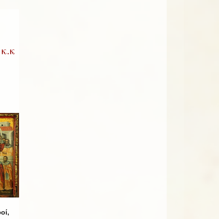
κ.κ
οί,