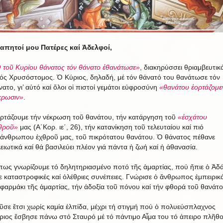
απητοί μου Πατέρες καί Ἀδελφοί,
 τοῦ Κυρίου θάνατος τόν θάνατο ἐθανάτωσε»
, διακηρύσσει θριαμβευτικ
ρός Χρυσόστομος. Ὁ Κύριος, δηλαδή, μέ τόν θάνατό του θανάτωσε τόν
νατο, γι’ αὐτό καί ὅλοι οἱ πιστοί γεμάτοι εὐφροσύνη
«θανάτου ἑορτάζομε
κρωσιν»
.
ορτάζουμε τήν νέκρωση τοῦ θανάτου, τήν κατάργηση τοῦ
«ἐσχάτου
θροῦ»
μας (Α΄Κορ. ιε΄, 26), τήν κατανίκηση τοῦ τελευταίου καί πιό
άνθρωπου ἐχθροῦ μας, τοῦ πικρότατου θανάτου. Ὁ θάνατος πέθανε
λειωτικά καί θά βασιλεύει πλέον γιά πάντα ἡ ζωή καί ἡ ἀθανασία.
ως γνωρίζουμε τό δηλητηριασμένο ποτό τῆς ἁμαρτίας, πού ἤπιε ὁ Ἀδά
χε καταστροφικές καί ὀλέθριες συνέπειες. Γνώρισε ὁ ἄνθρωπος ἐμπειρικ
 φαρμάκι τῆς ἁμαρτίας, τήν ἀδοξία τοῦ πόνου καί τήν φθορά τοῦ θανάτο
ῦσε ἔτσι χωρίς καμία ἐλπίδα, μέχρι τή στιγμή πού ὁ πολυεύσπλαχνος
ριος ἔσβησε πάνω στό Σταυρό μέ τό πάντιμο Αἷμα του τό ἀπειρο πλῆθ