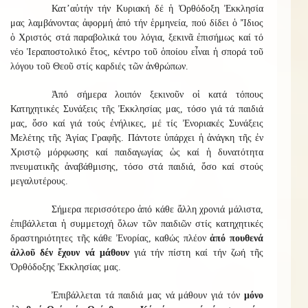
Κατ’αὐτήν τήν Κυριακή δέ ἡ Ὀρθόδοξη Ἐκκλησία
μας λαμβάνοντας ἀφορμή ἀπό τήν ἑρμηνεία, πού δίδει ὁ Ἴδιος
ὁ Χριστός στά παραβολικά του λόγια, ξεκινᾶ ἐπισήμως καί τό
νέο Ἱεραποστολικό ἔτος, κέντρο τοῦ ὁποίου εἶναι ἡ σπορά τοῦ
λόγου τοῦ Θεοῦ στίς καρδιές τῶν ἀνθρώπων.
Ἀπό σήμερα λοιπόν ξεκινοῦν οἱ κατά τόπους
Κατηχητικές Συνάξεις τῆς Ἐκκλησίας μας, τόσο γιά τά παιδιά
μας, ὅσο καί γιά τούς ἐνήλικες, μέ τίς Ἐνοριακές Συνάξεις
Μελέτης τῆς Ἁγίας Γραφῆς. Πάντοτε ὑπάρχει ἡ ἀνάγκη τῆς ἐν
Χριστῷ μόρφωσης καί παιδαγωγίας ὡς καί ἡ δυνατότητα
πνευματικῆς ἀναβάθμισης, τόσο στά παιδιά, ὅσο καί στούς
μεγαλυτέρους.
Σήμερα περισσότερο ἀπό κάθε ἄλλη χρονιά μάλιστα,
ἐπιβάλλεται ἡ συμμετοχή ὅλων τῶν παιδιῶν στίς κατηχητικές
δραστηριότητες τῆς κάθε Ἐνορίας, καθώς πλέον
ἀπό πουθενά
ἀλλοῦ δέν ἔχουν νά μάθουν
γιά τήν πίστη καί τήν ζωή τῆς
Ὀρθόδοξης Ἐκκλησίας μας.
Ἐπιβάλλεται τά παιδιά μας νά μάθουν γιά τόν
μόνο