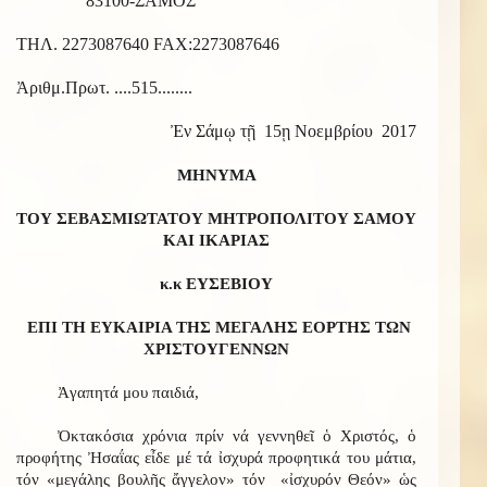
83100-ΣΑΜΟΣ
ΤΗΛ. 2273087640 FAX:2273087646
Ἀριθμ.Πρωτ. ....515........
Ἐν Σάμῳ τῇ 15ῃ Νοεμβρίου 2017
ΜΗΝΥΜΑ
ΤΟΥ ΣΕΒΑΣΜΙΩΤΑΤΟΥ ΜΗΤΡΟΠΟΛΙΤΟΥ ΣΑΜΟΥ
ΚΑΙ ΙΚΑΡΙΑΣ
κ.κ ΕΥΣΕΒΙΟΥ
ΕΠΙ ΤΗ ΕΥΚΑΙΡΙΑ ΤΗΣ ΜΕΓΑΛΗΣ ΕΟΡΤΗΣ ΤΩΝ
ΧΡΙΣΤΟΥΓΕΝΝΩΝ
Ἀγαπητά μου παιδιά,
Ὀκτακόσια χρόνια πρίν νά γεννηθεῖ ὁ Χριστός, ὁ
προφήτης Ἠσαΐας εἶδε μέ τά ἰσχυρά προφητικά του μάτια,
τόν «μεγάλης βουλῆς ἄγγελον» τόν «ἰσχυρόν Θεόν» ὡς