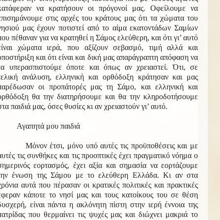
κατάφεραν να κρατήσουν οι πρόγονοί μας. Οφείλουμε να
επισημάνουμε στις αρχές του κράτους μας ότι τα χώματα του
νησιού μας έχουν ποτιστεί από το αίμα εκατοντάδων Σαμίων
που πέθαναν για να κρατηθεί η Σάμος ελεύθερη, και ότι γι’ αυτό
είναι χώματα ιερά, που αξίζουν σεβασμό, τιμή αλλά και
υποστήριξη και ότι είναι και δική μας απαράγραπτη απόφαση να
τα υπερασπιστούμε όποτε και όπως αν χρειαστεί. Ότι, σε
τελική ανάλυση, ελληνική και ορθόδοξη κράτησαν και μας
παρέδωσαν οι προπάτορές μας τη Σάμο, και ελληνική και
ορθόδοξη θα την διατηρήσουμε και θα την κληροδοτήσουμε
στα παιδιά μας, όσες θυσίες κι αν χρειαστούν γι’ αυτό.
Αγαπητά μου παιδιά
Μόνον έτσι, μόνο υπό αυτές τις προϋποθέσεις και με
αυτές τις συνθήκες και τις προοπτικές έχει πραγματικό νόημα ο
σημερινός εορτασμός, έχει αξία και σημασία να εορτάζουμε
την ένωση της Σάμου με το ελεύθερη Ελλάδα. Κι αν στα
χρόνια αυτά που πέρασαν οι κρατικές πολιτικές και πρακτικές
έφεραν κάποτε το νησί μας και τους κατοίκους του σε θέση
δυσχερή, είναι πάντα η ακλόνητη πίστη στην ιερή έννοια της
πατρίδας που θερμαίνει τις ψυχές μας και διώχνει μακριά το