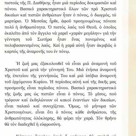
πιστούς τῆς Π. Διαθήκης ἦταν μιά περίοδος δοκιμασιῶν καί
πόνου. Βασικό χαρακτηριστικό ὅλων τῶν πρό Χριστοῦ
δικαίων καί πιστῶν ἀνθρώπων ἦταν ὁ πόνος, ὁ διωγμός, τό
μαρτύριο. Ὁ Μεσσίας ἦρθε, ἀφοῦ προηγουμένως πόνεσε
πολύ ἡ ἀνθρωπότητα. Ὁ πιστός λαός τοῦ Θεοῦ, ὁ ὁποῖος
ἐκαλεῖτο ἀπό τόν ἄγγελο νά χαρεῖ «χαράν μεγάλην» γιά τήν
γέννηση τοῦ Σωτήρα ἦταν ἕνας πονεμένος καί
πολυβασανισμένος λαός. Καί ἡ χαρά αὐτή ἦταν ἀκριβῶς ὁ
καρπός τῆς ἀναμονῆς του ἐν πόνῳ.
Ἡ ζωή μας ἐξακολουθεῖ νά εἶναι μιά ἀναμονή τοῦ
Χριστοῦ καί μετά τήν γέννησή Του. Μιά ἐτήσια ἀναμονή
τῆς ἐπετείου τῆς γεννήσεώς Του καί μιά ἰσόβια ἀναμονή
τοῦ ἐρχόμενου Κυρίου. Ἡ περίοδος αὐτή καί τῆς δικῆς μας
προσμονῆς εἶναι περίοδος πόνου. Βασικό χαρακτηριστικό
τῆς ζωῆς μας ὡς πιστῶν εἶναι ὁ πόνος. Τό μῖσος, πού
τρέφουν καί ἐκδηλώνουν οἱ κακοί ἐναντίων τῶν δικαίων,
εἶναι παλαιό καί συνεχίζεται. Ὅμως, τό μήνυμα τῶν
Χριστουγένων, εἶναι ὅτι ὁ πόνος κάθε ἀνθρώπου, τῆς
ἀνθρωπότητας ὁλόκληρης, θά φέρει τήν χαρά. Τόν θρῆνο
θά τόν διαδεχθεῖ ἡ εὐφροσύνη.