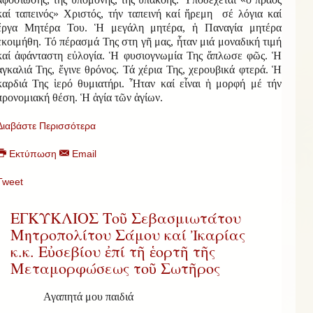
καί ταπεινός» Χριστός, τήν ταπεινή καί ἤρεμη σέ λόγια καί
ἔργα Μητέρα Του. Ἡ μεγάλη μητέρα, ἡ Παναγία μητέρα
ἐκοιμήθη. Τό πέρασμά Της στη γῆ μας, ἦταν μιά μοναδική τιμή
καί ἀφάνταστη εὐλογία. Ἡ φυσιογνωμία Της ἅπλωσε φῶς. Ἡ
ἀγκαλιά Της, ἔγινε θρόνος. Τά χέρια Της, χερουβικά φτερά. Ἡ
καρδιά Της ἱερό θυμιατήρι. Ἦταν καί εἶναι ἡ μορφή μέ τήν
προνομιακή θέση. Ἡ ἁγία τῶν ἁγίων.
Διαβάστε Περισσότερα
Εκτύπωση
Email
Tweet
ΕΓΚΥΚΛΙΟΣ Τοῦ Σεβασμιωτάτου
Μητροπολίτου Σάμου καί Ἰκαρίας
κ.κ. Εὐσεβίου ἐπί τῆ ἑορτῆ τῆς
Μεταμορφώσεως τοῦ Σωτῆρος
Α
γαπητά μου παιδιά