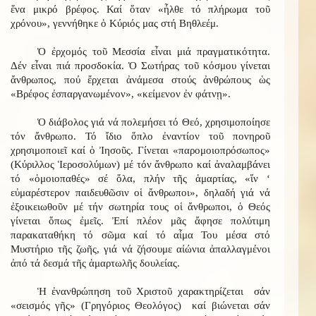
ἕνα μικρό βρέφος. Καί ὅταν «ἦλθε τό πλήρωμα τοῦ
χρόνου», γεννήθηκε ὁ Κύριός μας στή Βηθλεέμ.
Ὁ ἐρχομός τοῦ Μεσσία εἶναι μιά πραγματικότητα.
Δέν εἶναι πιά προσδοκία. Ὁ Σωτήρας τοῦ κόσμου γίνεται
ἄνθρωπος, πού ἔρχεται ἀνάμεσα στούς ἀνθρώπους ὡς
«Βρέφος ἐσπαργανωμένον», «κείμενον ἐν φάτνῃ».
Ὁ διάβολος γιά νά πολεμήσει τό Θεό, χρησιμοποίησε
τόν ἄνθρωπο. Τό ἴδιο ὅπλο ἐναντίον τοῦ πονηροῦ
χρησιμοποιεῖ καί ὁ Ἰησοῦς. Γίνεται «παρομοιοπρόσωπος»
(Κύριλλος Ἱεροσολύμων) μέ τόν ἄνθρωπο καί ἀναλαμβάνει
τό «ὁμοιοπαθές» σέ ὅλα, πλήν τῆς ἁμαρτίας, «ἵν ‘
εὐμαρέστερον παιδευθῶσιν οἱ ἄνθρωποι», δηλαδή γιά νά
ἐξοικειωθοῦν μέ τήν σωτηρία τους οἱ ἄνθρωποι, ὁ Θεός
γίνεται ὅπως ἐμεῖς. Ἐπί πλέον μᾶς ἄφησε πολύτιμη
παρακαταθήκη τό σῶμα καί τό αἷμα Του μέσα στό
Μυστήριο τῆς ζωῆς, γιά νά ζήσουμε αἰώνια ἀπαλλαγμένοι
ἀπό τά δεσμά τῆς ἁμαρτωλῆς δουλείας.
Ἡ ἐνανθρώπηση τοῦ Χριστοῦ χαρακτηρίζεται σάν
«σεισμός γῆς» (Γρηγόριος Θεολόγος) καί βιώνεται σάν