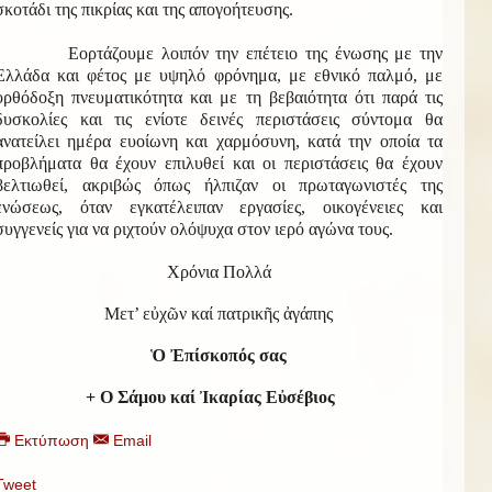
σκοτάδι της πικρίας και της απογοήτευσης.
Εορτάζουμε λοιπόν την επέτειο της ένωσης με την
Ελλάδα και φέτος με υψηλό φρόνημα, με εθνικό παλμό, με
ορθόδοξη πνευματικότητα και με τη βεβαιότητα ότι παρά τις
δυσκολίες και τις ενίοτε δεινές περιστάσεις σύντομα θα
ανατείλει ημέρα ευοίωνη και χαρμόσυνη, κατά την οποία τα
προβλήματα θα έχουν επιλυθεί και οι περιστάσεις θα έχουν
βελτιωθεί, ακριβώς όπως ήλπιζαν οι πρωταγωνιστές της
ενώσεως, όταν εγκατέλειπαν εργασίες, οικογένειες και
συγγενείς για να ριχτούν ολόψυχα στον ιερό αγώνα τους.
Χρόνια Πολλά
Μετ’ εὐχῶν καί πατρικῆς ἀγάπης
Ὁ Ἐπίσκοπός σας
+ Ο Σάμου καί Ἰκαρίας Εὐσέβιος
Εκτύπωση
Email
Tweet