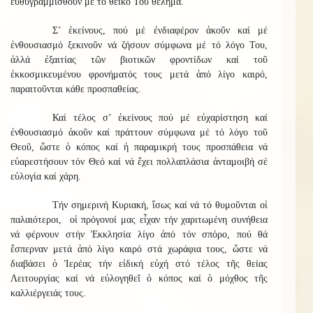
εὐθυγραμμισθοῦν μέ τό θεϊκό Του θέλημα.
Σ’ ἐκείνους, πού μέ ἐνδιαφέρον ἀκοῦν καί μέ
ἐνθουσιασμό ξεκινοῦν νά ζήσουν σύμφωνα μέ τό λόγο Του,
ἀλλά ἐξαιτίας τῶν βιοτικῶν φροντίδων καί τοῦ
ἐκκοσμικευμένου φρονήματός τους μετά ἀπό λίγο καιρό,
παραιτοῦνται κάθε προσπαθείας.
Καί τέλος σ’ ἐκείνους πού μέ εὐχαρίστηση καί
ἐνθουσιασμό ἀκοῦν καί πράττουν σύμφωνα μέ τό λόγο τοῦ
Θεοῦ, ὥστε ὁ κόπος καί ἡ παραμικρή τους προσπάθεια νά
εὐαρεστήσουν τόν Θεό καί νά ἔχει πολλαπλάσια ἀνταμοιβή σέ
εὐλογία καί χάρη.
Τήν σημερινή Κυριακή, ἴσως καί νά τό θυμοῦνται οἱ
παλαιότεροι, οἱ πρόγονοί μας εἶχαν τήν χαριτωμένη συνήθεια
νά φέρνουν στήν Ἐκκλησία λίγο ἀπό τόν σπόρο, πού θά
ἔσπερναν μετά ἀπό λίγο καιρό στά χωράφια τους, ὥστε νά
διαβάσει ὁ Ἱερέας τήν εἰδική εὐχή στό τέλος τῆς θείας
Λειτουργίας καί νά εὐλογηθεῖ ὁ κόπος καί ὁ μόχθος τῆς
καλλιέργειάς τους.