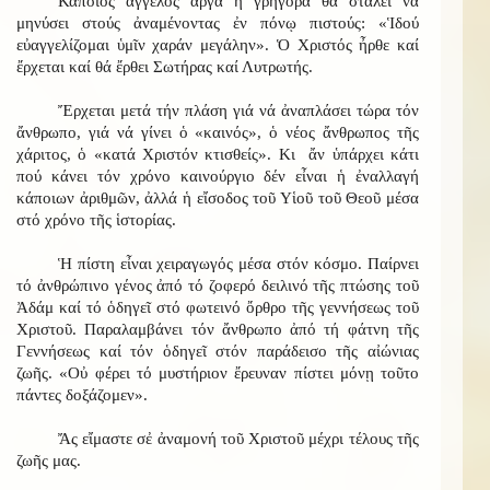
Κάποιος ἄγγελος ἀργά ἤ γρήγορα θά σταλεῖ νά
μηνύσει στούς ἀναμένοντας ἐν πόνῳ πιστούς: «Ἱδού
εὐαγγελίζομαι ὑμῖν χαράν μεγάλην». Ὁ Χριστός ἦρθε καί
ἔρχεται καί θά ἔρθει Σωτήρας καί Λυτρωτής.
Ἔρχεται μετά τήν πλάση γιά νά ἀναπλάσει τώρα τόν
ἄνθρωπο, γιά νά γίνει ὁ «καινός», ὁ νέος ἄνθρωπος τῆς
χάριτος, ὁ «κατά Χριστόν κτισθείς». Κι ἄν ὑπάρχει κάτι
πού κάνει τόν χρόνο καινούργιο δέν εἶναι ἡ ἐναλλαγή
κάποιων ἀριθμῶν, ἀλλά ἡ εἴσοδος τοῦ Υἱοῦ τοῦ Θεοῦ μέσα
στό χρόνο τῆς ἱστορίας.
Ἡ πίστη εἶναι χειραγωγός μέσα στόν κόσμο. Παίρνει
τό ἀνθρώπινο γένος ἀπό τό ζοφερό δειλινό τῆς πτώσης τοῦ
Ἀδάμ καί τό ὁδηγεῖ στό φωτεινό ὄρθρο τῆς γεννήσεως τοῦ
Χριστοῦ. Παραλαμβάνει τόν ἄνθρωπο ἀπό τή φάτνη τῆς
Γεννήσεως καί τόν ὁδηγεῖ στόν παράδεισο τῆς αἰώνιας
ζωῆς. «Οὐ φέρει τό μυστήριον ἔρευναν πίστει μόνῃ τοῦτο
πάντες δοξάζομεν».
Ἄς εἴμαστε σἐ ἀναμονή τοῦ Χριστοῦ μέχρι τέλους τῆς
ζωῆς μας.