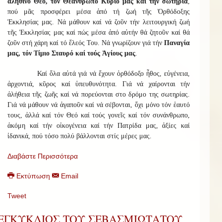
ἀληθινό Θεό, τόν Θεάνθρωπο Κύριό μας καί τήν σωτηρία
,
πού μᾶς προσφέρει μέσα ἀπό τή ζωή τῆς Ὀρθόδοξης
Ἐκκλησίας μας. Νά μάθουν καί νά ζοῦν τήν λειτουργική ζωή
τῆς Ἐκκλησίας μας καί πώς μέσα ἀπό αὐτήν θά ζητοῦν καί θά
ζοῦν στή χάρη καί τό ἔλεός Του. Νά γνωρίζουν γιά τήν
Παναγία
μας, τόν Τίμιο Σταυρό καί τούς Ἁγίους μας
.
Καί ὅλα αὐτά γιά νά ἔχουν ὀρθόδοξο ἦθος, εὐγένεια,
ἀρχοντιά, κῦρος καί ὑπευθυνότητα. Γιά νά χαίρονται τήν
ἀλήθεια τῆς ζωῆς καί νά πορεύονται στο δρόμο της σωτηρίας.
Γιά νά μάθουν νά ἀγαποῦν καί νά σέβονται, ὄχι μόνο τόν ἑαυτό
τους, ἀλλά καί τόν Θεό καί τούς γονεῖς καί τόν συνάνθρωπο,
ἀκόμη καί τήν οἰκογένεια καί τήν Πατρίδα μας, ἀξίες καί
ἰδανικά, πού τόσο πολύ βάλλονται στίς μέρες μας.
Διαβάστε Περισσότερα
Εκτύπωση
Email
Tweet
ΕΓΚΥΚΛΙΟΣ ΤΟΥ ΣΕΒΑΣΜΙΩΤΑΤΟΥ