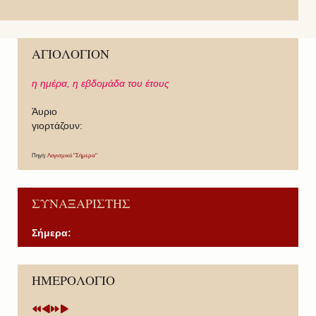
ΑΓΙΟΛΟΓΙΟΝ
η ημέρα,
η εβδομάδα του έτους
Άυριο
γιορτάζουν:
Πηγή:
Λογισμικό "Σήμερα"
ΣΥΝΑΞΑΡΙΣΤΗΣ
Σήμερα:
P
P
N
N
ΗΜΕΡΟΛΟΓΙΟ
r
r
e
e
e
e
x
x
v
v
t
t