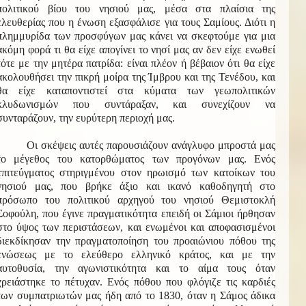
πολιτικού βίου του νησιού μας, μέσα στα πλαίσια της
ελευθερίας που η ένωση εξασφάλισε για τους Σαμίους. Διότι η
πλημμυρίδα των προσφύγων μας κάνει να σκεφτούμε για μια
ακόμη φορά τι θα είχε απογίνει το νησί μας αν δεν είχε ενωθεί
τότε με την μητέρα πατρίδα: είναι πλέον ή βέβαιον ότι θα είχε
ακολουθήσει την πικρή μοίρα της Ίμβρου και της Τενέδου, και
θα είχε καταποντιστεί στα κύματα των γεωπολιτικών
κλυδωνισμών που συντάραξαν, και συνεχίζουν να
συνταράζουν, την ευρύτερη περιοχή μας.
Οι σκέψεις αυτές παρουσιάζουν ανάγλυφο μπροστά μας
το μέγεθος του κατορθώματος των προγόνων μας. Ενός
επιτεύγματος στηριγμένου στον ηρωισμό των κατοίκων του
νησιού μας, που βρήκε άξιο και ικανό καθοδηγητή στο
πρόσωπο του πολιτικού αρχηγού του νησιού Θεμιστοκλή
Σοφούλη, που έγινε πραγματικότητα επειδή οι Σάμιοι ήρθησαν
στο ύψος των περιστάσεων, και ενωμένοι και αποφασισμένοι
διεκδίκησαν την πραγματοποίηση του προαιώνιου πόθου της
ενώσεως με το ελεύθερο ελληνικό κράτος, και με την
αυτοθυσία, την αγωνιστικότητα και το αίμα τους όταν
χρειάστηκε το πέτυχαν. Ενός πόθου που φλόγιζε τις καρδιές
των συμπατριωτών μας ήδη από το 1830, όταν η Σάμος άδικα