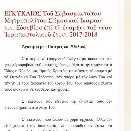
ΕΓΚΥΚΛΙΟΣ Τοῦ Σεβασμιωτάτου
Μητροπολίτου Σάμου καί Ἰκαρίας
κ.κ. Εὐσεβίου ἐπί τῇ ἐνάρξει τοῦ νέου
Ἱεραποστολικοῦ ἔτους 2017-2018
Ἀγαπητοί μου Πατέρες καί Ἀδελφοί,
Στό σημερινό εὐαγγελικό ἀνάγνωσμα ἀκούσαμε τήν
γνωστή παραβολή τοῦ σπορέως, ὅπως μάλιστα τήν ἑρμήνευσε ὁ
Ἴδιος ὁ Κύριός μας Ἰησοῦς Χριστός, ταυτίζοντας τό σπορέα μέ
τό Θεανδρικό Του Πρόσωπο, τόν σπόρο μέ τόν λόγο Του καί
τήν γῆ μέ τούς ἀκροατές τοῦ λόγου Του, τούς ὁποίους μάλιστα
τούς διακρίνει σέ τέσσερις κατηγορίες.
Σ’ ἐκείνους, πού ἐξαιτίας τῆς ἀπιστίας τους δέν
δίνουν σημασία στό λόγο Του.
Σ’ ἐκείνους, πού ἀκοῦν μέ χαρά ἀρχικῶς, ἀλλά δέν
εἰσέρχονται στήν διαδικασία, νά προσπαθήσουν ἔστω, νά