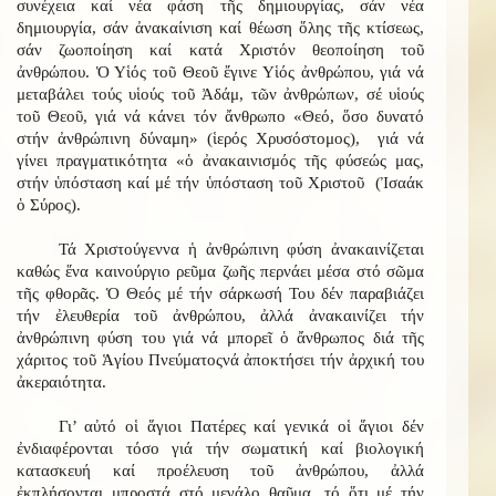
συνέχεια καί νέα φάση τῆς δημιουργίας, σάν νέα
δημιουργία, σάν ἀνακαίνιση καί θέωση ὅλης τῆς κτίσεως,
σάν ζωοποίηση καί κατά Χριστόν θεοποίηση τοῦ
ἀνθρώπου. Ὁ Υἱός τοῦ Θεοῦ ἔγινε Υἱός ἀνθρώπου, γιά νά
μεταβάλει τούς υἱούς τοῦ Ἀδάμ, τῶν ἀνθρώπων, σέ υἱούς
τοῦ Θεοῦ, γιά νά κάνει τόν ἄνθρωπο «Θεό, ὅσο δυνατό
στήν ἀνθρώπινη δύναμη» (ἱερός Χρυσόστομος), γιά νά
γίνει πραγματικότητα «ὁ ἀνακαινισμός τῆς φύσεώς μας,
στήν ὑπόσταση καί μέ τήν ὑπόσταση τοῦ Χριστοῦ (Ἰσαάκ
ὁ Σύρος).
Τά Χριστούγεννα ἡ ἀνθρώπινη φύση ἀνακαινίζεται
καθώς ἕνα καινούργιο ρεῦμα ζωῆς περνάει μέσα στό σῶμα
τῆς φθορᾶς. Ὁ Θεός μέ τήν σάρκωσή Του δέν παραβιάζει
τήν ἐλευθερία τοῦ ἀνθρώπου, ἀλλά ἀνακαινίζει τήν
ἀνθρώπινη φύση του γιά νά μπορεῖ ὁ ἄνθρωπος διά τῆς
χάριτος τοῦ Ἁγίου Πνεύματοςνά ἀποκτήσει τήν ἀρχική του
ἀκεραιότητα.
Γι’ αὐτό οἱ ἅγιοι Πατέρες καί γενικά οἱ ἅγιοι δέν
ἐνδιαφέρονται τόσο γιά τήν σωματική καί βιολογική
κατασκευή καί προέλευση τοῦ ἀνθρώπου, ἀλλά
ἐκπλήσονται μπροστά στό μεγάλο θαῦμα, τό ὅτι μέ τήν