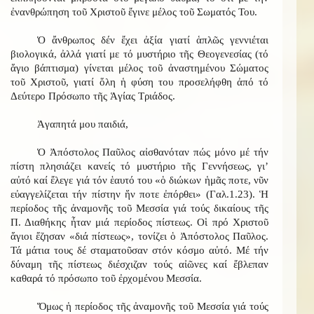
ἐνανθρώπηση τοῦ Χριστοῦ ἔγινε μέλος τοῦ Σωματός Του.
Ὁ ἄνθρωπος δέν ἔχει ἀξία γιατί ἁπλῶς γεννιέται
βιολογικά, ἀλλά γιατί με τό μυστήριο τῆς Θεογενεσίας (τό
ἅγιο βάπτισμα) γίνεται μέλος τοῦ ἀναστημένου Σώματος
τοῦ Χριστοῦ, γιατί ὅλη ἡ φύση του προσελήφθη ἀπό τό
Δεύτερο Πρόσωπο τῆς Ἁγίας Τριάδος.
Ἀγαπητά μου παιδιά,
Ὁ Ἀπόστολος Παῦλος αἰσθανόταν πώς μόνο μέ τήν
πίστη πλησιάζει κανείς τό μυστήριο τῆς Γεννήσεως, γι’
αὐτό καί ἔλεγε γιά τόν ἑαυτό του «ὁ διώκων ἡμᾶς ποτε, νῦν
εὐαγγελίζεται τήν πίστην ἥν ποτε ἐπόρθει» (Γαλ.1.23). Ἡ
περίοδος τῆς ἀναμονῆς τοῦ Μεσσία γιά τούς δικαίους τῆς
Π. Διαθήκης ἦταν μιά περίοδος πίστεως. Οἱ πρό Χριστοῦ
ἅγιοι ἔζησαν «διά πίστεως», τονίζει ὁ Ἀπόστολος Παῦλος.
Τά μάτια τους δέ σταματοῦσαν στόν κόσμο αὐτό. Μέ τήν
δύναμη τῆς πίστεως διέσχιζαν τούς αἰῶνες καί ἔβλεπαν
καθαρά τό πρόσωπο τοῦ ἐρχομένου Μεσσία.
Ὅμως ἡ περίοδος τῆς ἀναμονῆς τοῦ Μεσσία γιά τούς