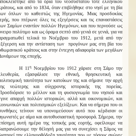
αποκλείστηκε από τα όρια του νεοσύστατου τότε ελληνικού
κράτους, και από το 1834, όταν επιβλήθηκε στο νησί με τη βία
των όπλων το καθεστώς της Ηγεμονίας. Μιας προσδοκίας
ιερής, που πτέρωνε όλες τις εξεγέρσεις και τις επαναστάσεις
των Σαμίων εναντίον πολλών Ηγεμόνων, και που περνούσε ως
όνειρο πολύτιμο και ως όραμα σεπτό από γενιά σε γενιά, για να
πραγματωθεί τελικά το Νοέμβριο του 1912, μετά από την
εξέγερση και την αντίσταση των προγόνων μας στη βία του
οθωμανικού κράτους και στην έντεχνη αδιαφορία των μεγάλων
Δυνάμεων της εποχής.
η
Η 11
Νοεμβρίου του 1912 χάρισε στη Σάμο την
ελευθερία, εξασφάλισε την εθνική, θρησκευτική και
πολιτισμική ταυτότητα των κατοίκων της και σήμανε την αρχή
της νεώτερης και σύγχρονης ιστορικής της πορείας.
Προσδιόρισε το μέλλον και τη φυσιογνωμία του νησιού και
έγινε απαρχή πολλών ιστορικών, αλλά και οικονομικών, και
κοινωνικών και πολιτισμικών εξελίξεων. Και να σήμερα που οι
συνθήκες τείνουν να υπονομεύσουν αυτό που κέρδισαν οι
αγωνιστές με αίμα και αυτοθυσιαστική προσφορά. Σήμερα, την
επίσημη αυτή ημέρα της τοπικής μας εορτής, οφείλουμε να
διατρανώσουμε την θέλησή μας για να συνεχίσει η Σάμος να
διατηρεί την ελληνορθόδοξη ταυτότητα που με τόσους αγώνες