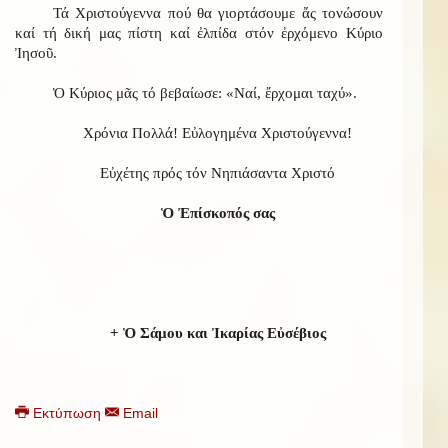
Τά Χριστούγεννα πού θα γιορτάσουμε ἄς τονώσουν
καί τή δική μας πίστη καί ἐλπίδα στόν ἐρχόμενο Κύριο
Ἰησοῦ.
Ὁ Κύριος μᾶς τό βεβαίωσε: «Ναί, ἔρχομαι ταχύ».
Χρόνια Πολλά! Εὐλογημένα Χριστούγεννα!
Εὐχέτης πρός τόν Νηπιάσαντα Χριστό
Ὁ Ἐπίσκοπός σας
+ Ὁ Σάμου και Ἰκαρίας Εὐσέβιος
Εκτύπωση
Email