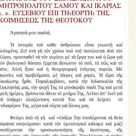
ΜΗΤΡΟΠΟΛΙΤΟΥ ΣΑΜΟΥ ΚΑΙ ΙΚΑΡΙΑΣ
κ. κ. ΕΥΣΕΒΙΟΥ ΕΠΙ ΤΗιΕΟΡΤΗι ΤΗΣ
ΚΟΙΜΗΣΕΩΣ ΤΗΣ ΘΕΟΤΟΚΟΥ
Ἀγαπητά μου παιδιά,
Ἡ ἱστορία τοῦ κάθε ἀνθρώπου εἶναι γνωστή καί
δεδομένη. Ζεῖ στή γῆ τόν χρόνο πού τοῦ πιστώνεται ἀπό τόν
Κύριο, προσπαθεῖ νά τόν γεμίσει μέ τά ἔργα του καί ἡ ὥρα γιά
τόν βιολογικό θάνατο ἔρχεται ἄγνωστο τό ποῦ, τό πῶς καί τό
πότε. Αὐτή ἦταν καί ἡ θεομητορική ἐπίγειος πορεία. Μέ
ἀγωνίες καί προβλήματα, μέ πίκρες καί χαρές. Ἡ ὥρα τῆς
δικαίωσης ἦρθε. Παραλαμβάνει, κατά τήν διδασκαλία τῆς
Ἐκκλησίας μας, τήν ψυχή Της τό μονάκριβο παιδί Της καί μετά
τρεῖς ἡμέρες, βρίσκεται ἄδειο τό μνήμα Της. Λείπει ἀπ’ ἐκεῖ γιά
νά ὑπάρχει ὁλοζώντανη κοντά Του καί νά δείχνει τό
ἐνδιαφέρον Της, μέρα καί νύχτα γιά ὅλους μας.
Φεύγει ἀπό τή γῆ καί «ἐπάξια Την ὑποδέχονται τά θεία
οὐράνια σκηνώματα» κατά τόν ὑμνολογικό κάλαμο καί μαζί
ὑποδέχονται τήν προσωποποίηση τῆς ἁγνότητας, τῆς
ἀφοσίωσης, τῆς ὑπομονῆς, τῆς ὑπακοῆς. Ὑποδέχεται «ὁ πρᾶος