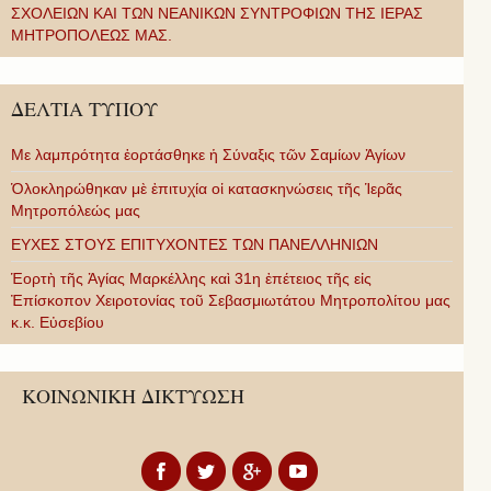
ΣΧΟΛΕΙΩΝ ΚΑΙ ΤΩΝ ΝΕΑΝΙΚΩΝ ΣΥΝΤΡΟΦΙΩΝ ΤΗΣ ΙΕΡΑΣ
ΜΗΤΡΟΠΟΛΕΩΣ ΜΑΣ.
ΔΕΛΤΙΑ ΤΥΠΟΥ
Με λαμπρότητα ἑορτάσθηκε ἡ Σύναξις τῶν Σαμίων Ἁγίων
Ὁλοκληρώθηκαν μὲ ἐπιτυχία οἱ κατασκηνώσεις τῆς Ἱερᾶς
Μητροπόλεώς μας
ΕΥΧΕΣ ΣΤΟΥΣ ΕΠΙΤΥΧΟΝΤΕΣ ΤΩΝ ΠΑΝΕΛΛΗΝΙΩΝ
Ἑορτὴ τῆς Ἁγίας Μαρκέλλης καὶ 31η ἐπέτειος τῆς εἰς
Ἐπίσκοπον Χειροτονίας τοῦ Σεβασμιωτάτου Μητροπολίτου μας
κ.κ. Εὐσεβίου
ΚΟΙΝΩΝΙΚΗ ΔΙΚΤΥΩΣΗ