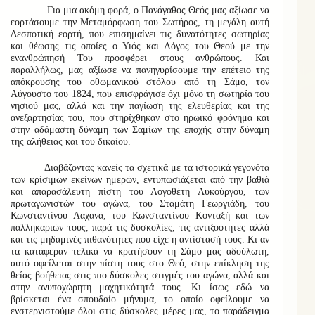
Για μια ακόμη φορά, ο Πανάγαθος Θεός μας αξίωσε να
εορτάσουμε την Μεταμόρφωση του Σωτήρος, τη μεγάλη αυτή
Δεσποτική εορτή, που επισημαίνει τις δυνατότητες σωτηρίας
και θέωσης τις οποίες ο Υιός και Λόγος του Θεού με την
ενανθρώπησή Του προσφέρει στους ανθρώπους. Και
παραλλήλως, μας αξίωσε να πανηγυρίσουμε την επέτειο της
απόκρουσης του οθωμανικού στόλου από τη Σάμο, τον
Αύγουστο του 1824, που επισφράγισε όχι μόνο τη σωτηρία του
νησιού μας, αλλά και την παγίωση της ελευθερίας και της
ανεξαρτησίας του, που στηρίχθηκαν στο ηρωικό φρόνημα και
στην αδάμαστη δύναμη των Σαμίων της εποχής στην δύναμη
της αλήθειας και του δικαίου.
Διαβάζοντας κανείς τα σχετικά με τα ιστορικά γεγονότα
των κρίσιμων εκείνων ημερών, εντυπωσιάζεται από την βαθιά
και απαρασάλευτη πίστη του Λογοθέτη Λυκούργου, των
πρωταγωνιστών του αγώνα, του Σταμάτη Γεωργιάδη, του
Κωνσταντίνου Λαχανά, του Κωνσταντίνου Κονταξή και των
παλληκαριών τους, παρά τις δυσκολίες, τις αντιξοότητες αλλά
και τις μηδαμινές πιθανότητες που είχε η αντίστασή τους. Κι αν
τα κατάφεραν τελικά να κρατήσουν τη Σάμο μας αδούλωτη,
αυτό οφείλεται στην πίστη τους στο Θεό, στην επίκληση της
θείας βοήθειας στις πιο δύσκολες στιγμές του αγώνα, αλλά και
στην ανυποχώρητη μαχητικότητά τους. Κι ίσως εδώ να
βρίσκεται ένα σπουδαίο μήνυμα, το οποίο οφείλουμε να
ενστερνιστούμε όλοι στις δύσκολες μέρες μας, το παράδειγμα