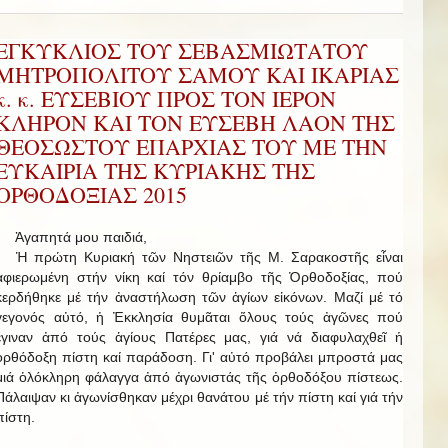
ΕΓΚΥΚΛΙΟΣ ΤΟΥ ΣΕΒΑΣΜΙΩΤΑΤΟΥ
ΜΗΤΡΟΠΟΛΙΤΟΥ ΣΑΜΟΥ ΚΑΙ ΙΚΑΡΙΑΣ
κ. κ. ΕΥΣΕΒΙΟΥ ΠΡΟΣ ΤΟΝ ΙΕΡΟΝ
ΚΛΗΡΟΝ ΚΑΙ ΤΟΝ ΕΥΣΕΒΗ ΛΑΟΝ ΤΗΣ
ΘΕΟΣΩΣΤΟΥ ΕΠΑΡΧΙΑΣ ΤΟΥ ΜΕ ΤΗΝ
ΕΥΚΑΙΡΙΑ ΤΗΣ ΚΥΡΙΑΚΗΣ ΤΗΣ
ΟΡΘΟΔΟΞΙΑΣ 2015
Ἀγαπητά μου παιδιά,
Ἡ πρώτη Κυριακή τῶν Νηστειῶν τῆς Μ. Σαρακοστῆς εἶναι
ἀφιερωμένη στήν νίκη καί τόν θρίαμβο τῆς Ὀρθοδοξίας, πού
κερδήθηκε μέ τήν ἀναστήλωση τῶν ἁγίων εἰκόνων. Μαζί μέ τό
γεγονός αὐτό, ἡ Ἐκκλησία θυμᾶται ὅλους τούς ἀγῶνες πού
ἔγιναν ἀπό τούς ἁγίους Πατέρες μας, γιά νά διαφυλαχθεῖ ἡ
ὀρθόδοξη πίστη καί παράδοση. Γι' αὐτό προβάλει μπροστά μας
μιά ὁλόκληρη φάλαγγα ἀπό ἀγωνιστάς τῆς ὀρθοδόξου πίστεως.
Πάλαιψαν κι ἀγωνίσθηκαν μέχρι θανάτου μέ τήν πίστη καί γιά τήν
πίστη.