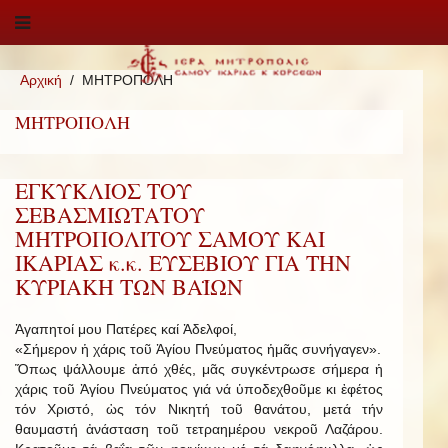
Αρχική
ΜΗΤΡΟΠΟΛΗ
ΜΗΤΡΟΠΟΛΗ
ΕΓΚΥΚΛΙΟΣ ΤΟΥ
ΣΕΒΑΣΜΙΩΤΑΤΟΥ
ΜΗΤΡΟΠΟΛΙΤΟΥ ΣΑΜΟΥ ΚΑΙ
ΙΚΑΡΙΑΣ κ.κ. ΕΥΣΕΒΙΟΥ ΓΙΑ ΤΗΝ
ΚΥΡΙΑΚΗ ΤΩΝ ΒΑΪΩΝ
Ἀγαπητοί μου Πατέρες καί Ἀδελφοί,
«Σήμερον ἡ χάρις τοῦ Ἁγίου Πνεύματος ἡμᾶς συνήγαγεν».
Ὅπως ψάλλουμε ἀπό χθές, μᾶς συγκέντρωσε σήμερα ἡ
χάρις τοῦ Ἁγίου Πνεύματος γιά νά ὑποδεχθοῦμε κι ἐφέτος
τόν Χριστό, ὡς τόν Νικητή τοῦ θανάτου, μετά τήν
θαυμαστή ἀνάσταση τοῦ τετραημέρου νεκροῦ Λαζάρου.