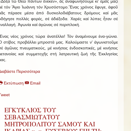
«Δόξα τῶ Θεῶ πάντων ἕνεκεν», ἄς ἀναφωνήσουμε κι' ἐμεῖς μαζί
μέ τόν Ἅγιο Ἰωάννη τόν Χρυσόστομο.Ἕνας χρόνος ἔφυγε, ἀφοῦ
μᾶς πέρασε μέσα ἀπό δυσκολοδιάβατους δρόμους καί μᾶς
ὁδήγησε πολλές φορές, σέ ἀδιέξοδα. Χαρές καί λύπες ἦταν σέ
ἐναλλαγή. Ἀγωνία καί ἀγώνας σέ περιπλοκή.
Ἕνας νέος χρόνος τώρα ἀνατέλλει! Τόν ἀναμένουμε ἐνα-γώνια.
Ὁ στίβος προβάλλει μπροστά μας. Καλούμαστε ν' ἀγωνιστοῦμε
σέ ἀγῶνες πνευματικούς, μέ κινήσεις ἐνδοσκοπικές, μέ κινήσεις
μετανοίας καί συμμετοχῆς στή λατρευτική ζωή τῆς Ἐκκλησίας
μας.
Διαβάστε Περισσότερα
Εκτύπωση
Email
Tweet
ΕΓΚΥΚΛΙΟΣ ΤΟΥ
ΣΕΒΑΣΜΙΩΤΑΤΟΥ
ΜΗΤΡΟΠΟΛΙΤΟΥ ΣΑΜΟΥ ΚΑΙ
ΙΚΑΡΙΑΣ κ. κ. ΕΥΣΕΒΙΟΥ ΕΠΙ ΤΗι