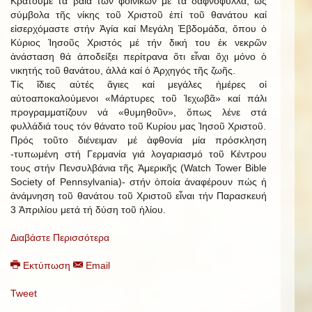
Κρατοῦμε τά βαΐα τῶν φοινίκων μέ τά δαφνόφυλλα, ὡς
σύμβολα τῆς νίκης τοῦ Χριστοῦ ἐπί τοῦ θανάτου καί
εἰσερχόμαστε στήν Ἁγία καί Μεγάλη Ἑβδομάδα, ὅπου ὁ
Κύριος Ἰησοῦς Χριστός μέ τήν δική του ἐκ νεκρῶν
ἀνάσταση θά ἀποδείξει περίτρανα ὅτι εἶναι ὄχι μόνο ὁ
νικητής τοῦ θανάτου, ἀλλά καί ὁ Ἀρχηγός τῆς ζωῆς.
Τίς ἴδιες αὐτές ἅγιες καί μεγάλες ἡμέρες οἱ
αὐτοαποκαλούμενοι «Μάρτυρες τοῦ Ἱεχωβᾶ» καί πάλι
προγραμματίζουν νά «θυμηθοῦν», ὅπως λένε στά
φυλλάδιά τους τόν θάνατο τοῦ Κυρίου μας Ἰησοῦ Χριστοῦ.
Πρός τοῦτο διένειμαν μέ ἀφθονία μία πρόσκληση
-τυπωμένη στή Γερμανία γιά λογαριασμό τοῦ Κέντρου
τους στήν Πενσυλβάνια τῆς Ἀμερικῆς (Watch Tower Bible
Society of Pennsylvania)- στήν ὁποία ἀναφέρουν πώς ἡ
ἀνάμνηση τοῦ θανάτου τοῦ Χριστοῦ εἶναι τήν Παρασκευή
3 Ἀπριλίου μετά τή δύση τοῦ ἡλίου.
Διαβάστε Περισσότερα
Εκτύπωση
Email
Tweet