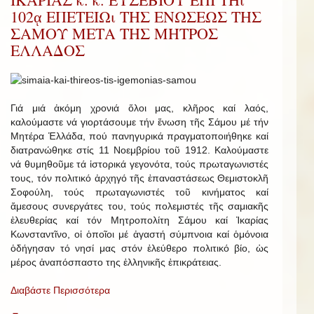
102ᾳ ΕΠΕΤΕΙΩι ΤΗΣ ΕΝΩΣΕΩΣ ΤΗΣ
ΣΑΜΟΥ ΜΕΤΑ ΤΗΣ ΜΗΤΡΟΣ
ΕΛΛΑΔΟΣ
Γιά μιά ἀκόμη χρονιά ὅλοι μας, κλῆρος καί λαός,
καλούμαστε νά γιορτάσουμε τήν ἕνωση τῆς Σάμου μέ τήν
Μητέρα Ἑλλάδα, πού πανηγυρικά πραγματοποιήθηκε καί
διατρανώθηκε στίς 11 Νοεμβρίου τοῦ 1912. Καλούμαστε
νά θυμηθοῦμε τά ἱστορικά γεγονότα, τούς πρωταγωνιστές
τους, τόν πολιτικό ἀρχηγό τῆς ἐπαναστάσεως Θεμιστοκλῆ
Σοφούλη, τούς πρωταγωνιστές τοῦ κινήματος καί
ἄμεσους συνεργάτες του, τούς πολεμιστές τῆς σαμιακῆς
ἐλευθερίας καί τόν Μητροπολίτη Σάμου καί Ἰκαρίας
Κωνσταντῖνο, οἱ ὁποῖοι μέ ἀγαστή σύμπνοια καί ὁμόνοια
ὁδήγησαν τό νησί μας στόν ἐλεύθερο πολιτικό βίο, ὡς
μέρος ἀναπόσπαστο της ἑλληνικῆς ἐπικράτειας.
Διαβάστε Περισσότερα