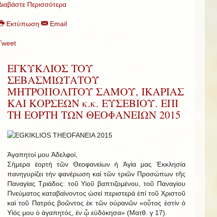
Διαβάστε Περισσότερα
Εκτύπωση
Email
Tweet
ΕΓΚΥΚΛΙΟΣ ΤΟΥ
ΣΕΒΑΣΜΙΩΤΑΤΟΥ
ΜΗΤΡΟΠΟΛΙΤΟΥ ΣΑΜΟΥ, ΙΚΑΡΙΑΣ
ΚΑΙ ΚΟΡΣΕΩΝ κ.κ. ΕΥΣΕΒΙΟΥ. ΕΠΙ
ΤΗ ΕΟΡΤΗ ΤΩΝ ΘΕΟΦΑΝΕΙΩΝ 2015
Ἀγαπητοί μου Ἀδελφοί,
Σήμερα ἑορτή τῶν Θεοφανείων ἡ Ἁγία μας Ἐκκλησία
πανηγυρίζει τήν φανέρωση καί τῶν τριῶν Προσώπων τῆς
Παναγίας Τριάδος: τοῦ Υἱοῦ βαπτιζομένου, τοῦ Παναγίου
Πνεύματος καταβαίνοντος ὡσεί περιστερά ἐπί τοῦ Χριστοῦ
καί τοῦ Πατρός βοῶντος ἐκ τῶν οὐρανῶν «οὗτος ἐστίν ὁ
Υἱός μου ὁ ἀγαπητός, ἐν ᾧ εὐδόκησα» (Ματθ. γ 17).