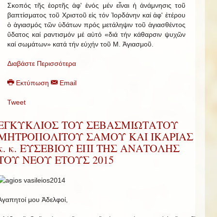
Σκοπός τῆς ἑορτῆς ἀφ' ἑνός μέν εἶναι ἡ ἀνάμνησις τοῦ
βαπτίσματος τοῦ Χριστοῦ εἰς τόν Ἰορδάνην καί ἀφ' ἑτέρου
ὁ ἁγιασμός τῶν ὑδάτων πρός μετάληψιν τοῦ ἁγιασθέντος
ὕδατος καί ραντισμόν μέ αὐτό «διά τήν κάθαρσιν ψυχῶν
καί σωμάτων» κατά τήν εὐχήν τοῦ Μ. Ἁγιασμοῦ.
Διαβάστε Περισσότερα
Εκτύπωση
Email
Tweet
ΕΓΚΥΚΛΙΟΣ ΤΟΥ ΣΕΒΑΣΜΙΩΤΑΤΟΥ
ΜΗΤΡΟΠΟΛΙΤΟΥ ΣΑΜΟΥ ΚΑΙ ΙΚΑΡΙΑΣ
κ. κ. ΕΥΣΕΒΙΟΥ ΕΠΙ ΤΗΣ ΑΝΑΤΟΛΗΣ
ΤΟΥ ΝΕΟΥ ΕΤΟΥΣ 2015
Ἀγαπητοί μου Ἀδελφοί,