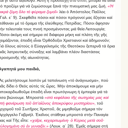
καί γι’ αὐτό ἀξιόλογο. Αὐτή ἡ προσευχή στό σπίτι, μπορεῖ νά εἶναι
τό προζύμι γιά νά ζυμώσουμε ξανά τήν πνευματική μας ζωή.
«Ἡ
μικρά ζύμη ὅλο τό φύραμα ζυμοῖ»
λέει ὁ Ἀπόστολος Παῦλος
(Γαλ. ε΄ 9). Σκεφθεῖτε πόσοι καί πόσοι πρόγονοί μας ἔζησαν καί
πέθαναν μέ τό ὅραμα τῆς ἐλεύθερης Πατρίδας; Πόσοι ἄφησαν
τήν τελευταία τους πνοή προσμένοντας μιά θεία Λειτουργία;
Πόσοι ἀκόμη καί σήμερα σέ διάφορα μήκη καί πλάτη τῆς γῆς
χειμάζονται, ἐπειδή εἶναι Ὀρθόδοξοι Χριστιανοί καί ἀδημονοῦν;
Γιά ὅλους αὐτούς ὁ Εὐαγγελισμός τῆς Θεοτόκου ξεπερνᾶ τά ὅρια
μιᾶς λατρευτικῆς σύναξης καί λαμβάνει πλέον διαστάσεις
προσμονῆς τῆς αἰωνιότητας.
Ἀγαπητά μου παιδιά,
Ἄς μελετήσουμε λοιπόν μέ ταπείνωση «τό ἀνάγνωσμα», πού
μᾶς δίδει ὁ Θεός αὐτές τίς ὧρες. Μήν ἀποκάμουμε και μήν
ἀποκαρδιωθοῦμε ἐπειδή εἶναι πρωτόγνωρη ἡ ἐμπειρία γιά τά
ὅσα βιώνουμε. Μπροστά
«στό κεφάλαιο τῆς σωτηρίας μας καί
στή φανέρωση τοῦ ἀπ’αἰῶνος ἀποκρύφου μυστηρίου»,
τοῦ
ἐρχομοῦ τοῦ Σωτῆρος Χριστοῦ, ἄς μιμηθοῦμε σήμερα τόν
Ἀρχάγγελο Γαβριήλ. Ἐκεῖνος στάθηκε μπροστά στήν Παναγία
μας καί Τῆς εἶπε:
«χαῖρε, κεχαριτωμένη· ὁ Κύριος μετὰ σοῦ·
εὐλογημένη σὺ ἐν γυναιξίν.»
(Λουκ. α΄ 28). Ἐμεῖς σήμερα στή