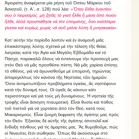
Ἁγιορείτη ἀναφέρεται μία ρήση τοῦ Ὁσίου Μάρκου τοῦ
Ἀσκητοῦ, (τ. Α΄, σ. 128) πού λέει:
«Ὅταν ἔλθει ἐναντίον
σου ὁ πειρασμός, μή ζητᾶς τό γιατί ἦλθε ἤ μέσα ἀπό ποιόν
ἤλθε, ἀλλά προσπάθησε νά τόν ὑπομείνης, ὅσο καλλίτερα
γίνεται καί κυρίως χωρίς νά σοῦ μείνει λύπη ἤ μνησικακία»
.
Κατ’ αὐτήν τήν περίοδο λοιπόν καί ἐν ἀναμονῆ μιᾶς
ἐπιεικέστερης λύσης σχετικά μέ τήν τέλεση τῆς θείας
λατρείας κατά τήν Ἁγία καί Μεγάλη Ἑβδομάδα καί τό
Πάσχα, παρακαλῶ ὅλους νά ἐντείνουμε τήν προσευχή μας
στόν Θεό νά μᾶς προσθέσει πίστη. Νά μᾶς χαρίσει ἐπίσης
τό σθένος, γιά νά ἀγωνισθοῦμε μέ ὑπομονή, τηρώντας
ἀπαρεγκλίτως τόν κανόνα τῆς Νηστείας τῶν ἡμερῶν.
Ὅσοι ἀντιμετωπίζουν προβλήματα ὑγιείας, ἄς νηστέψουν
κατά τήν δύναμή τους. Οἱ ὑγιεῖς ἄς κάνουν κάτι
περισσότερο καί γιά τούς μή δυναμένους. Ἡ νηστεία τῆς
τροφῆς εἶναι ἄσκηση πνευματική. Εἶναι θυσία καί πόθος
τοῦ πιστοῦ γιά νά χορτάσει ἀπό τόν Θεό, κατά τούς
Μακαρισμούς. Εἶναι ζωηρή ἔκφραση τῆς ἀγάπης μας πρός
τόν Θεόν. Ἐξαιτίας δέ αὐτῆς τῆς ἀγάπης ἀποτελεῖ καί
ἔνδειξη πένθους γιά τίς ἁμαρτίες μας. Ἄς θυμηθοῦμε, πώς
οἱ Νινευίτες ἔτσι σώθηκαν. Ὅπως θά ἀκούσουμε στό