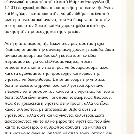
εὐαγγελική περικοπή ἀπό τό κατά Μᾶρκον Εὐαγγέλιο (θ,
17-31) ἐπιχειρεῖ, καθώς περάσαμε ἤδη τό μέσον τῆς Ἁγίας
καί Μεγάλης Τεσσαρακοστῆς, νά μᾶς ὠθήσει σέ ἕνα πιό
φιλότιμο πνευματικό ἀγῶνα, πού θά διακρίνεται ἀπό τήν
πίστη μας στόν Χριστό καί θά χαρακτηρίζεται ἀπό τήν
ἄσκηση τῆς προσευχῆς καί τῆς νηστείας.
Αὐτή ἡ ἀπό μέρους τῆς Ἐκκλησίας μας σύσταση ἔχει
ἰδιαίτερη σημασία τήν συγκεκριμένη χρονική περίοδο. Διότι
ἀντιμετωπίζουμε μιά δύσκολη κατάσταση ἐν εἴδει
πειρασμοῦ καί γιά νά ἐξέλθουμε νικητές, πρέπει
ὁπωσδήποτε καί τήν πίστη μας νά δυναμώσουμε, ἀλλά
καί στά ἀγωνίσματα τῆς προσευχῆς καί κυρίως τῆς
νηστείας νά διακριθοῦμε. Ἐπισημαίνουμε τήν νηστεία,
διότι τά τελευταία χρόνια, ὅλο καί λιγότεροι Χριστιανοί
ἐπέλεγαν νά τηρήσουν τόν κανόνα τῆς νηστείας. Καί τοῦτο
διότι πολλοί εἶναι ἐκεῖνοι, οἱ ὁποῖοι ἐσφαλμένως θεωροῦν,
πώς δέν χρειάζεται ἡ νηστεία στήν τροφή, ἀλλά νά εἶσαι
καλός ἄνθρωπος, μέ ἀποτέλεσμα βέβαια οὔτε νά
νηστεύουν, ἀλλά οὔτε καί νά γίνονται καλυτεροι. Διότι
ἀδιαφορώντας γιά τό ὑλικό μέρος τῆς νηστείας, πού εἶναι
καί τό εὐκολότερο, ὁ ἄνθρωπος ἀδυνατεῖ νά κινηθεῖ σέ
πνευματικούς ἀγῶνες. Δηλαδή μέ ἁπλά λόγια, ὅποιος δέν