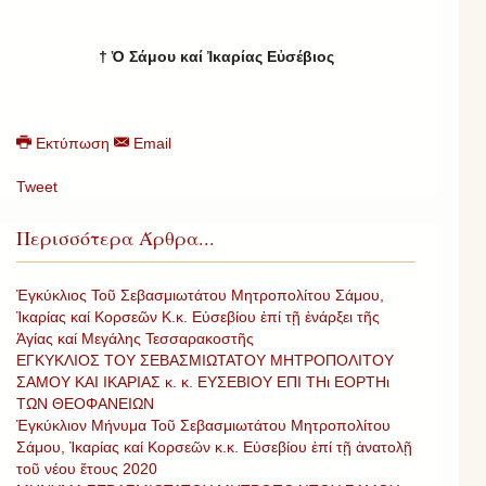
†
Ὁ Σάμου καί Ἰκαρίας Εὐσέβιος
Εκτύπωση
Email
Tweet
Περισσότερα Άρθρα...
Ἐγκύκλιος Τοῦ Σεβασμιωτάτου Μητροπολίτου Σάμου,
Ἰκαρίας καί Κορσεῶν Κ.κ. Εὐσεβίου ἐπί τῇ ἐνάρξει τῆς
Ἁγίας καί Μεγάλης Τεσσαρακοστῆς
ΕΓΚΥΚΛΙΟΣ ΤΟΥ ΣΕΒΑΣΜΙΩΤΑΤΟΥ ΜΗΤΡΟΠΟΛΙΤΟΥ
ΣΑΜΟΥ ΚΑΙ ΙΚΑΡΙΑΣ κ. κ. ΕΥΣΕΒΙΟΥ ΕΠΙ ΤΗι ΕΟΡΤΗι
ΤΩΝ ΘΕΟΦΑΝΕΙΩΝ
Ἐγκύκλιον Μήνυμα Τοῦ Σεβασμιωτάτου Μητροπολίτου
Σάμου, Ἰκαρίας καί Κορσεῶν κ.κ. Εὐσεβίου ἐπί τῇ ἀνατολῇ
τοῦ νέου ἔτους 2020