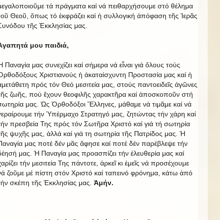
μεγαλοποιοῦμε τά πράγματα καί νά πειθαρχήσουμε στό θέλημα
τοῦ Θεοῦ, ὅπως τό ἐκφράζει καί ἡ συλλογική ἀπόφαση τῆς Ἱερᾶς
Συνόδου τῆς Ἐκκλησίας μας.
Ἀγαπητά μου παιδιά,
Ἡ Παναγία μας συνεχίζει καί σήμερα νά εἶναι γιά ὅλους τούς
Ὀρθοδόξους Χριστιανούς ἡ ἀκαταίσχυντη Προστασία μας καί ἡ
ἀμετάθετη πρός τόν Θεό μεσιτεία μας, στούς παντοειδεῖς ἀγῶνες
τῆς ζωῆς, πού ἔχουν θεοφιλῆς χαρακτῆρα καί ἀποσκοποῦν στή
σωτηρία μας. Ὡς Ὀρθοδόξοι Ἕλληνες, μάθαμε νά τιμᾶμε καί νά
γεραίρουμε τήν Ὑπέρμαχο Στρατηγό μας, ζητώντας τήν χάρη καί
τήν πρεσβεία Της πρός τόν Σωτῆρα Χριστό καί γιά τή σωτηρία
τῆς ψυχῆς μας, ἀλλά καί γιά τη σωτηρία τῆς Πατρίδος μας. Ἡ
Παναγία μας ποτέ δέν μᾶς ἄφησε καί ποτέ δέν παρέβλεψε τήν
δέησή μας. Ἡ Παναγία μας προασπίζει τήν ἐλευθερία μας καί
χαρίζει τήν μεσιτεία Της πάντοτε, ἀρκεῖ κι ἐμεῖς νά προσέχουμε
νά ζοῦμε μέ πίστη στόν Χριστό καί ταπεινό φρόνημα, κάτω ἀπό
τήν σκέπη τῆς Ἐκκλησίας μας.
Ἀμήν.