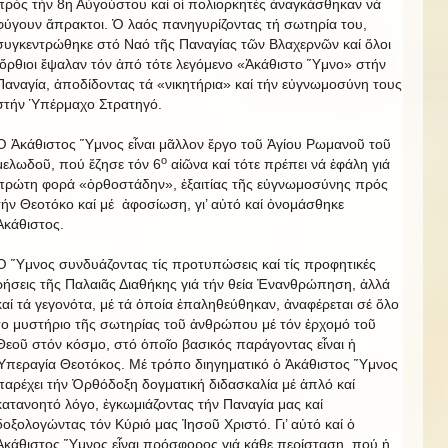
πρός τήν 8η Αὐγούστου καί οἱ πολιορκητές ἀναγκάσθηκαν νά
φύγουν ἄπρακτοι. Ὁ λαός πανηγυρίζοντας τή σωτηρία του,
συγκεντρώθηκε στό Ναό τῆς Παναγίας τῶν Βλαχερνῶν καί ὅλοι
ὄρθιοι ἔψαλαν τόν ἀπό τότε λεγόμενο «Ἀκάθιστο Ὕμνο» στήν
Παναγία, ἀποδίδοντας τά «νικητήρια» καί τήν εὐγνωμοσύνη τους
στήν Ὑπέρμαχο Στρατηγό.
Ὁ Ἀκάθιστος Ὕμνος εἶναι μᾶλλον ἔργο τοῦ Ἁγίου Ρωμανοῦ τοῦ
ο
μελωδοῦ, πού ἔζησε τόν 6
αἰῶνα καί τότε πρέπει νά ἐφάλη γιά
πρώτη φορά «ὀρθοστάδην», ἐξαιτίας τῆς εὐγνωμοσύνης πρός
τήν Θεοτόκο καί μέ ἀφοσίωση, γι’ αὐτό καί ὀνομάσθηκε
Ἀκάθιστος.
Ὁ Ὕμνος συνδυάζοντας τίς προτυπώσεις καί τίς προφητικές
ρήσεις τῆς Παλαιᾶς Διαθήκης γιά τήν θεία Ἐνανθρώπηση, ἀλλά
καί τά γεγονότα, μέ τά ὁποία ἐπαληθεύθηκαν, ἀναφέρεται σέ ὅλο
το μυστήριο τῆς σωτηρίας τοῦ ἀνθρώπου μέ τόν ἐρχομό τοῦ
Θεοῦ στόν κόσμο, στό ὁποῖο βασικός παράγοντας εἶναι ἡ
Ὑπεραγία Θεοτόκος. Μέ τρόπο διηγηματικό ὁ Ἀκάθιστος Ὕμνος
παρέχει τήν Ὀρθόδοξη δογματική διδασκαλία μέ ἁπλό καί
κατανοητό λόγο, ἐγκωμιάζοντας τήν Παναγία μας καί
δοξολογώντας τόν Κύριό μας Ἰησοῦ Χριστό. Γι’ αὐτό καί ὁ
Ἀκάθιστος Ὕμνος εἶναι πρόσφορος γιά κάθε περίσταση, πού ἡ