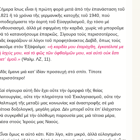
Σήμερα ἴσως εἶναι ἡ πρώτη φορά μετά ἀπό τήν ἐπανάσταση τοῦ
1821 ἤ τά χρόνια τῆς γερμανικῆς κατοχῆς τοῦ 1940, πού
ὑποδεχόμαστε τήν ἑορτή τοῦ Εὐαγγελισμοῦ, ὄχι τόσο μέ
ἐνθουσιασμό, ἀλλά μέ σφιγμένη τήν καρδιά, χωρίς νά μποροῦμε
νά τό κατανοήσουμε ἐπαρκῶς. Σίγουρα τούς περισσοτέρους,
μᾶς ἐκφράζουν οἱ λόγοι τοῦ προφητάνακτος Δαβίδ, ὅπως τούς
ἀκοῦμε στόν Ἐξάψαλμο:
«ἡ καρδία μου ἐταράχθη, ἐγκατέλιπέ με
ἡ ἰσχύς μου, καὶ τὸ φῶς τῶν ὀφθαλμῶν μου, καὶ αὐτὸ οὐκ ἔστι
μετ᾿ ἐμοῦ.»
(Ψαλμ. ΛΖ, 11).
Μᾶς ἔμεινε μιά κατ’ ἰδίαν προσευχή στό σπίτι. Τίποτε
περισσότερο!
Καί σίγουρα αὐτή δέν ἔχει οὔτε τήν ὀμορφιά τῆς θείας
Λειτουργίας, οὔτε τήν πληρότητα τοῦ Ἐκκλησιασμοῦ, οὔτε τήν
θαλπωρή τῆς μεταξύ μας κοινωνίας καί ἀναστροφῆς σέ μιά
τέτοια δοξολογική, μεγάλη μέρα. Δέν μπορεῖ οὔτε ἐπ’ ἐλάχιστον
νά συγκριθεῖ μέ τήν ὁλόθυμη παρουσία μας μιά τέτοια μέρα,
μέσα στούς Ἱερούς μας Ναούς.
Εἶναι ὅμως κι αὐτό κάτι. Κάτι λίγο, κάτι μικρό, ἀλλά εὐλογημένο