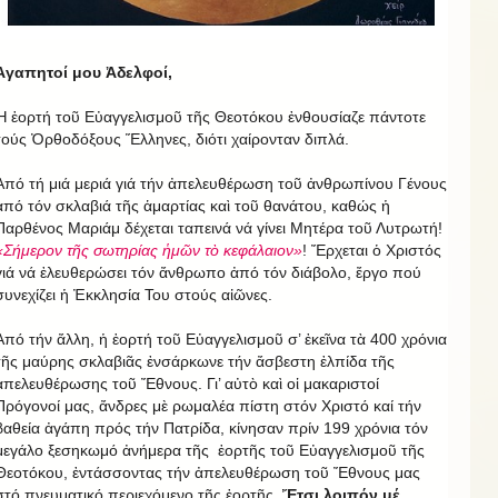
Ἀγαπητοί μου Ἀδελφοί,
Ἡ ἑορτή τοῦ Εὐαγγελισμοῦ τῆς Θεοτόκου ἐνθουσίαζε πάντοτε
τούς Ὀρθοδόξους Ἕλληνες, διότι χαίρονταν διπλά.
Ἀπό τή μιά μεριά γιά τήν ἀπελευθέρωση τοῦ ἀνθρωπίνου Γένους
ἀπό τόν σκλαβιά τῆς ἁμαρτίας καὶ τοῦ θανάτου, καθώς ἡ
Παρθένος Μαριάμ δέχεται ταπεινά νά γίνει Μητέρα τοῦ Λυτρωτή!
«Σήμερον τῆς σωτηρίας ἡμῶν τὸ κεφάλαιον»
! Ἔρχεται ὁ Χριστός
γιά νά ἐλευθερώσει τόν ἄνθρωπο ἀπό τόν διάβολο, ἔργο πού
συνεχίζει ἡ Ἐκκλησία Του στούς αἰῶνες.
Ἀπό τήν ἄλλη, ἡ ἑορτή τοῦ Εὐαγγελισμοῦ σ’ ἐκεῖνα τὰ 400 χρόνια
τῆς μαύρης σκλαβιᾶς ἐνσάρκωνε τήν ἄσβεστη ἐλπίδα τῆς
ἀπελευθέρωσης τοῦ Ἔθνους. Γι’ αὐτὸ καὶ οἱ μακαριστοί
Πρόγονοί μας, ἄνδρες μὲ ρωμαλέα πίστη στόν Χριστό καί τήν
βαθεία ἀγάπη πρός τήν Πατρίδα, κίνησαν πρίν 199 χρόνια τόν
μεγάλο ξεσηκωμό ἀνήμερα τῆς ἑορτῆς τοῦ Εὐαγγελισμοῦ τῆς
Θεοτόκου, ἐντάσσοντας τήν ἀπελευθέρωση τοῦ Ἔθνους μας
στό πνευματικό περιεχόμενο τῆς ἑορτῆς.
Ἔτσι λοιπόν μέ