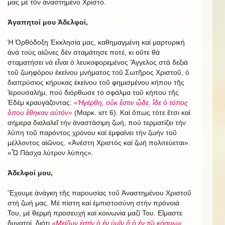
μας μέ τόν ἀναστημένο Χριστό.
Ἀγαπητοί μου Ἀδελφοί,
Ἡ Ὀρθόδοξη Ἐκκλησία μας, καθημαγμένη καί μαρτυρική
ἀνά τούς αἰῶνες δέν σταμάτησε ποτέ, κι οὔτε θά
σταματήσει νά εἶναι ὁ λευκοφορεμένος Ἄγγελος στά δεξιά
τοῦ ζωηφόρου ἐκείνου μνήματος τοῦ Σωτῆρος Χριστοῦ, ὁ
διαπρύσιος κήρυκας ἐκείνου τοῦ φημισμένου κήπου τῆς
Ἰερουσαλήμ, πού διόρθωσε τό σφάλμα τοῦ κήπου τῆς
Ἐδέμ κραυγάζοντας:
«Ἠγέρθη, οὔκ ἔστιν ᾧδε, ἴδε ὁ τόπος
ὅπου ἔθηκαν αὐτόν»
(Μαρκ. ιστ 6). Καί ὅπως τότε ἔτσι καί
σήμερα διαλαλεῖ τήν ἀναστάσιμη ζωή, πού τερματίζει τήν
λύπη τοῦ παρόντος χρόνου καί ἐμφαίνει τήν ζωήν τοῦ
μέλλοντος αἰῶνος. «Ἀνέστη Χριστός καί ζωή πολιτεύεται».
«Ὦ Πάσχα λύτρον λύπης».
Ἀδελφοί μου,
Ἔχουμε ἀνάγκη τῆς παρουσίας τοῦ Ἀναστημένου Χριστοῦ
στή ζωή μας. Μέ πίστη καί ἐμπιστοσύνη στήν πρόνοιά
Του, μέ θερμή προσευχή καί κοινωνία μαζί Του. Εἴμαστε
δυνατοί, διότι
«Μείζων ἐστίν ὁ ἐν ὑμῖν ἤ ὁ ἐν τῷ κόσμῳ».