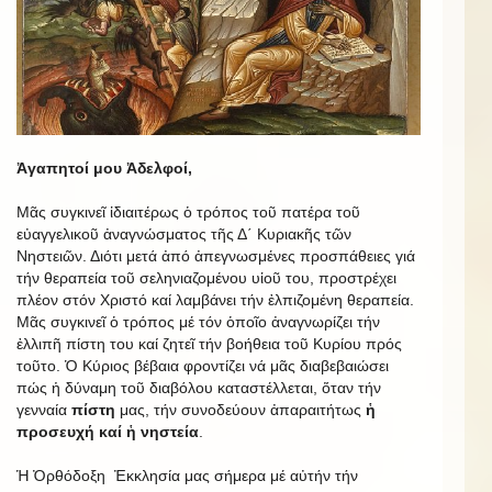
Ἀγαπητοί μου Ἀδελφοί,
Μᾶς συγκινεῖ ἰδιαιτέρως ὁ τρόπος τοῦ πατέρα τοῦ
εὐαγγελικοῦ ἀναγνώσματος τῆς Δ΄ Κυριακῆς τῶν
Νηστειῶν. Διότι μετά ἀπό ἀπεγνωσμένες προσπάθειες γιά
τήν θεραπεία τοῦ σεληνιαζομένου υἱοῦ του, προστρέχει
πλέον στόν Χριστό καί λαμβάνει τήν ἐλπιζομένη θεραπεία.
Μᾶς συγκινεῖ ὁ τρόπος μέ τόν ὁποῖο ἀναγνωρίζει τήν
ἐλλιπῆ πίστη του καί ζητεῖ τήν βοήθεια τοῦ Κυρίου πρός
τοῦτο. Ὁ Κύριος βέβαια φροντίζει νά μᾶς διαβεβαιώσει
πώς ἡ δύναμη τοῦ διαβόλου καταστέλλεται, ὅταν τήν
γενναία
πίστη
μας, τήν συνοδεύουν ἀπαραιτήτως
ἡ
προσευχή καί ἡ νηστεία
.
Ἡ Ὀρθόδοξη Ἐκκλησία μας σήμερα μέ αὐτήν τήν