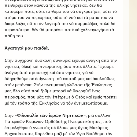
πειθαρχεῖ στόν κανόνα τῆς ὑλικῆς νηστείας, δέν θά
καταφέρει ποτέ, οὔτε τό θυμό του νά συγκρατήσει, οὔτε τό
στόμα του νά περιορίσει, οὔτε τό νοῦ καί τά μάτια του νά
διαφυλάξει, οὔτε τόν λογισμό του νά συμμαζέψει, πολύ δέ
περισσότερο, δέν θά μπορέσει ποτέ νά χαλιναγωγήσει τά
πάθη του.
Ἀγαπητά μου παιδιά,
Στήν σύγχρονη δύσκολη συγκυρία ἔχουμε ἀνάγκη ἀπό τήν
νηστεία, ὑλική καί πνευματική, ὅσο ποτέ ἄλλοτε. Ἔχουμε
ἀνάγκη ἀπό προσευχή καί ἀπό νηστεία, γιά νά
ὁδηγηθοῦμε σέ ἐπίγνωση τοῦ ἑαυτοῦ μας καί ἀκολούθως
στήν μετάνοια. Στήν πνευματική γλῶσσα τῆς Ἐκκλησίας
μας ὅλο αὐτό πού ζοῦμε μπορεῖ νά θεωρηθεῖ ἕνας
πειρασμός, που μᾶς τόν ἐπέτρεψε ὁ Θεός καί ἐμεῖς πρέπει
μέ τόν τρόπο τῆς Ἐκκλησίας νά τόν ἀντιμετωπίσουμε.
Στήν
«Φιλοκαλία τῶν ἱερῶν Νηπτικῶν»
, μιά συλλογή
Πατερικῶν Κειμένων Ὀρθόδοξης Πνευματικότητας, πού
ἐπιμελήθηκε ὁ γνωστός σέ ὅλους μας ἅγιος Μακάριος
Ἀρχιεπίσκοπος Κορίνθου μαζί μέ τόν Ἅγιο Νικόδημο τόν