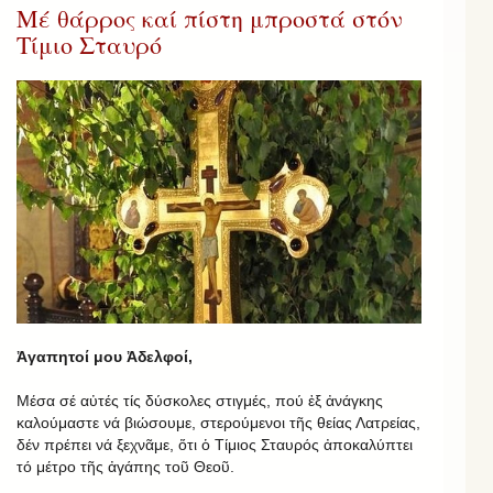
Μέ θάρρος καί πίστη μπροστά στόν
Τίμιο Σταυρό
Ἀγαπητοί μου Ἀδελφοί,
Μέσα σέ αὐτές τίς δύσκολες στιγμές, πού ἐξ ἀνάγκης
καλούμαστε νά βιώσουμε, στερούμενοι τῆς θείας Λατρείας,
δέν πρέπει νά ξεχνᾶμε, ὅτι ὁ Τίμιος Σταυρός ἀποκαλύπτει
τό μέτρο τῆς ἀγάπης τοῦ Θεοῦ.