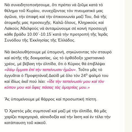
Νά συνειδητοποιήσουμε, ὅτι πρέπει νά ζοῦμε κατά τό
θέλημα τοῦ Κυρίου, συνεχίζοντας τόν πνευματικό μας
ἀγῶνα, τήν ἐπαφή καί τήν ἐπικοινωνία μαζί Του, διά τῆς
ἀτομικῆς μας προσευχῆς. Καλῶ ὅλους, Κληρικούς καί
Λαϊκούς Ἀδελφούς νά ἀνταμώνουμε σέ κοινή προσευχή
κάθε βράδυ 10.00΄-10.15΄κατά τήν προτροπή τῆς Ἱερᾶς
Συνόδου τῆς Ἐκκλησίας τῆς Ἑλλάδος.
Νά ἀκολουθήσουμε μέ ὑπομονή, σηκώνοντας τόν σταυρό
καί αὐτῆς τῆς δοκιμασίας, ὡς τό ὀρθόδοξο χριστιανικό
χρέος, μέ βέβαιη τήν ἐλπίδα, ὅτι ὁ Κύριος θά ἐπιβλέψει
«ἱλέῳ ὄμματι ἐπί τήν ταπείνωσιν ἡμῶν»
. Τοῦτο μᾶς τό
ο
ἐγγυᾶται ὁ Προφητάναξ Δαϋίδ μέ ὅλο τόν 24
ψαλμό του
καί ἰδίως ἐκεῖ πού λέει:
«ἴδε τὴν ταπείνωσίν μου καὶ τὸν
κόπον μου καὶ ἄφες πάσας τὰς ἁμαρτίας μου.»
Ἄς ὑπομείνουμε μέ θάρρος καί προσωπική πίστη.
Ὁ Χριστός μᾶς συμπονεῖ καί μαζί μέ τήν ἐλπίδα, θά μᾶς
χαρίζει παρηγοριά, αἰσιοδοξία καί τήν ἴαση καί ἐν τέλει τήν
κατάπαυση τοῦ κακοῦ.