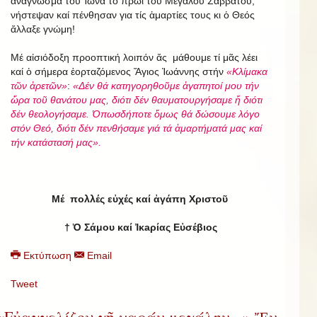
ἀνάγνωσμα τοῦ Ἰωνᾶ τό πρωϊ τοῦ Μεγάλου Σαββάτου,
νήστεψαν καί πένθησαν για τίς ἁμαρτίες τους κι ὁ Θεός
ἄλλαξε γνώμη!
Μέ αἰσιόδοξη προοπτική λοιπόν ἄς μάθουμε τί μᾶς λέει
καί ὁ σήμερα ἑορταζόμενος Ἅγιος Ἰωάννης στήν
«Κλίμακα
τῶν ἀρετῶν»
:
«Δέν θά κατηγορηθοῦμε ἀγαπητοί μου τήν
ὥρα τοῦ θανάτου μας, διότι δέν θαυματουργήσαμε ἤ διότι
δέν θεολογήσαμε. Ὁπωσδήποτε ὅμως θά δώσουμε λόγο
στόν Θεό, διότι δέν πενθήσαμε γιά τά ἁμαρτήματά μας καί
τήν κατάστασή μας».
Μέ πολλές εὐχές καί ἀγάπη Χριστοῦ
†
Ὁ Σάμου καί Ἰκaρίας Εὐσέβιος
Εκτύπωση
Email
Tweet
«Εὐαγγελίζου γῆ χαράν μεγάλην...» Ἔν