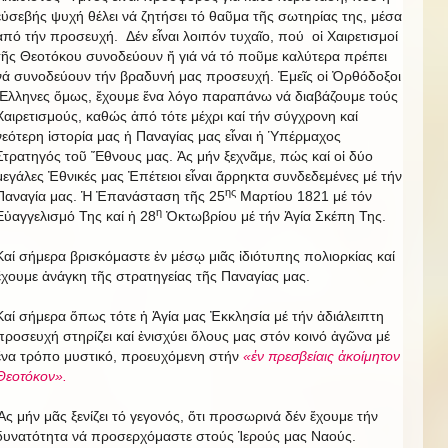
εὐσεβής ψυχή θέλει νά ζητήσει τό θαῦμα τῆς σωτηρίας της, μέσα
ἀπό τήν προσευχή. Δέν εἶναι λοιπόν τυχαῖο, πού οἱ Χαιρετισμοί
τῆς Θεοτόκου συνοδεύουν ἤ γιά νά τό ποῦμε καλύτερα πρέπει
νά συνοδεύουν τήν βραδυνή μας προσευχή. Ἐμεῖς οἱ Ὀρθόδοξοι
Ἕλληνες ὅμως, ἔχουμε ἕνα λόγο παραπάνω νά διαβάζουμε τούς
Χαιρετισμούς, καθώς ἀπό τότε μέχρι καί τήν σύγχρονη καί
νεότερη ἱστορία μας ἡ Παναγίας μας εἶναι ἡ Ὑπέρμαχος
Στρατηγός τοῦ Ἔθνους μας. Ἀς μήν ξεχνᾶμε, πώς καί οἱ δύο
μεγάλες Ἐθνικές μας Ἐπέτειοι εἶναι ἄρρηκτα συνδεδεμένες μέ τήν
ης
Παναγία μας. Ἡ Ἐπανάσταση τῆς 25
Μαρτίου 1821 μέ τόν
η
Εὐαγγελισμό Της καί ἡ 28
Ὀκτωβρίου μέ τήν Ἁγία Σκέπη Της.
Καί σήμερα βρισκόμαστε ἐν μέσῳ μιᾶς ἰδιότυπης πολιορκίας καί
ἔχουμε ἀνάγκη τῆς στρατηγείας τῆς Παναγίας μας.
Καί σήμερα ὅπως τότε ἡ Ἁγία μας Ἐκκλησία μέ τήν ἀδιάλειπτη
προσευχή στηρίζει καί ἐνισχύει ὅλους μας στόν κοινό ἀγῶνα μέ
ἕνα τρόπο μυστικό, προευχόμενη στήν
«ἐν πρεσβείαις ἀκοίμητον
Θεοτόκον».
Ἄς μήν μᾶς ξενίζει τό γεγονός, ὅτι προσωρινά δέν ἔχουμε τήν
δυνατότητα νά προσερχόμαστε στούς Ἱερούς μας Ναούς.