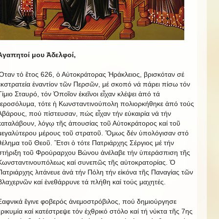
Ἀγαπητοί μου Ἀδελφοί,
Ὅταν τό ἔτος 626, ὁ Αὐτοκράτορας Ἡράκλειος, βρισκόταν σέ
ἐκστρατεία ἐναντίον τῶν Περσῶν, μέ σκοπό νά πάρει πίσω τόν
Τίμιο Σταυρό, τόν Ὁποῖον ἐκεῖνοι εἶχαν κλέψει ἀπό τά
Ἱεροσόλυμα, τότε ἡ Κωνσταντινούπολη πολιορκήθηκε ἀπό τούς
Ἀβάρους, πού πίστευσαν, πώς εἶχαν τήν εὐκαιρία νά τήν
καταλάβουν, λόγῳ τῆς ἀπουσίας τοῦ Αὐτοκράτορος καί τοῦ
μεγαλύτερου μέρους τοῦ στρατοῦ. Ὅμως δέν ὑπολόγισαν στό
θέλημα τοῦ Θεοῦ. Ἔτσι ὁ τότε Πατριάρχης Σέργιος μέ τήν
στήριξη τοῦ Φρούραρχου Βώνου ἀνέλαβε τήν ὑπεράσπιση τῆς
Κωνσταντινουπόλεως καί συνεπῶς τῆς αὐτοκρατορίας. Ὁ
Πατριάρχης λιτάνευε ἀνά τήν Πόλη τήν εἰκόνα τῆς Παναγίας τῶν
Βλαχερνῶν καί ἐνεθάρρυνε τά πλήθη καί τούς μαχητές.
Ξαφνικά ἔγινε φοβερός ἀνεμοστρόβιλος, πού δημιούργησε
τρικυμία καί κατέστρεψε τόν ἐχθρικό στόλο καί τή νύκτα τῆς 7ης