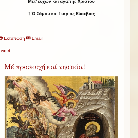
Μετ’ εὐχῶν καί ἀγάπης Χριστοῦ
† Ὁ Σάμου καί Ἰκαρίας Εὐσέβιος
Εκτύπωση
Email
Tweet
Μέ προσευχή καί νηστεία!