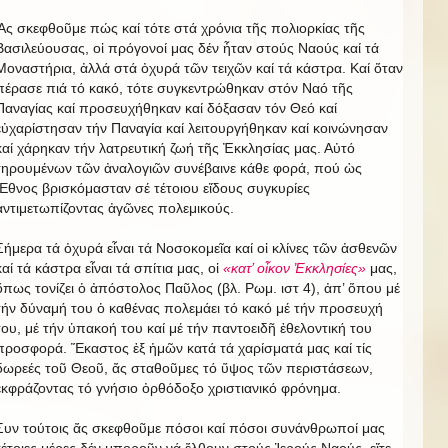
Ἄς σκεφθοῦμε πώς καί τότε στά χρόνια τῆς πολιορκίας τῆς
Βασιλεύουσας, οἱ πρόγονοί μας δέν ἦταν στούς Ναούς καί τά
Μοναστήρια, ἀλλά στά ὀχυρά τῶν τειχῶν καί τά κάστρα. Καί ὅταν
πέρασε πιά τό κακό, τότε συγκεντρώθηκαν στόν Ναό τῆς
Παναγίας καί προσευχήθηκαν καί δόξασαν τόν Θεό καί
εὐχαρίστησαν τήν Παναγία καί λειτουργήθηκαν καί κοινώνησαν
καί χάρηκαν τήν λατρευτική ζωή τῆς Ἐκκλησίας μας. Αὐτό
τηρουμένων τῶν ἀναλογιῶν συνέβαινε κάθε φορά, πού ὡς
Ἔθνος βρισκόμασταν σέ τέτοιου εἴδους συγκυρίες
ἀντιμετωπίζοντας ἀγῶνες πολεμικούς.
Σήμερα τά ὀχυρά εἶναι τά Νοσοκομεῖα καί οἱ κλίνες τῶν ἀσθενῶν
καί τά κάστρα εἶναι τά σπίτια μας, οἱ
«κατ’ οἶκον Ἐκκλησίες»
μας,
ὅπως τονίζει ὁ ἀπόστολος Παῦλος (βλ. Ρωμ. ιστ 4), ἀπ’ ὅπου μέ
τήν δύναμή του ὁ καθένας πολεμάει τό κακό μέ τήν προσευχή
του, μέ τήν ὑπακοή του καί μέ τήν παντοειδῆ ἐθελοντική του
προσφορά. Ἕκαστος ἐξ ἡμῶν κατά τά χαρίσματά μας καί τίς
δωρεές τοῦ Θεοῦ, ἄς σταθοῦμες τό ὕψος τῶν περιστάσεων,
ἐκφράζοντας τό γνήσιο ὀρθόδοξο χριστιανικό φρόνημα.
Συν τούτοις ἄς σκεφθοῦμε πόσοι καί πόσοι συνάνθρωποί μας