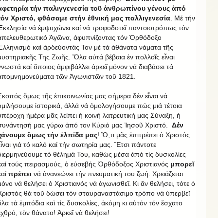
ἀφετηρία τήν παλιγγενεσία τοῦ ἀνθρωπίνου γένους ἀπό
τόν Χριστό, φθάσαμε στήν ἐθνική μας παλλιγενεσία
. Μέ τήν
Ἐκκλησία νά ἐμψυχώνει καί νά τροφοδοτεῖ παντοιοτρόπως τόν
ἀπελευθερωτικό Ἀγῶνα, ἀφυπνίζοντας τόν Ὀρθόδοξο
Ἑλληνισμό καί ἀρδεύοντάς Τον μέ τά ἀθάνατα νάματα τῆς
μυστηριακῆς Της Ζωῆς. Ὅλα αὐτά βέβαια ἐν πολλοῖς εἶναι
γνωστά καί ὅποιος ἀμφιβάλλει ἀρκεῖ μόνον νά διαβάσει τά
ἀπομνημονεύματα τῶν Ἀγωνιστῶν τοῦ 1821.
Σκοπός ὅμως τῆς ἐπικοινωνίας μας σήμερα δέν εἶναι νά
ὁμιλήσουμε ἱστορικά, ἀλλά νά ὁμολογήσουμε πώς μιά τέτοια
ὑπέροχη ἡμέρα μᾶς λείπει ἡ κοινή λατρευτική μας Σύναξη, ἡ
συνάντησή μας γύρω ἀπό τον Κύριό μας Ἰησοῦ Χριστό.
Δέν
χάνουμε ὅμως τήν ἐλπίδα μας
! Ὅ,τι μᾶς ἐπιτρέπει ὁ Χριστός
εἶναι γιά τό καλό καί τήν σωτηρία μας. Ἔτσι πάντοτε
διερμηνεύουμε τό θέλημά Του, καθώς μέσα ἀπό τίς δυσκολίες
καί τούς πειρασμούς, ὁ εὐσεβής Ὀρθόδοξος Χριστιανός
μπορεῖ
καί
πρέπει
νά ἀνανεώνει τήν πνευματική του ζωή. Χρειάζεται
μόνο νά θελήσει ὁ Χριστιανός νά ἀγωνισθεῖ. Κι ἄν θελήσει, τότε ὁ
Χριστός θά τοῦ δώσει τόν σταυραναστάσιμο τρόπο νά ὑπερβεῖ
ὅλα τά ἐμπόδια καὶ τὶς δυσκολίες, ἀκόμη κι αὐτόν τόν ἔσχατο
ἐχθρό, τὸν θάνατο! Ἀρκεῖ νὰ θελήσει!