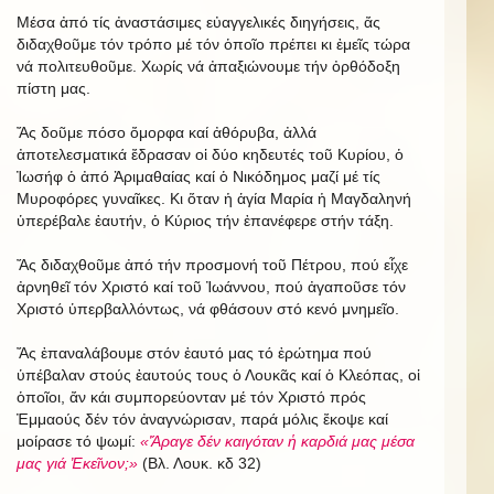
Μέσα ἀπό τίς ἀναστάσιμες εὐαγγελικές διηγήσεις, ἄς
διδαχθοῦμε τόν τρόπο μέ τόν ὁποῖο πρέπει κι ἐμεῖς τώρα
νά πολιτευθοῦμε. Χωρίς νά ἀπαξιώνουμε τήν ὀρθόδοξη
πίστη μας.
Ἄς δοῦμε πόσο ὄμορφα καί ἀθόρυβα, ἀλλά
ἀποτελεσματικά ἔδρασαν οἱ δύο κηδευτές τοῦ Κυρίου, ὁ
Ἰωσήφ ὁ ἀπό Ἀριμαθαίας καί ὁ Νικόδημος μαζί μέ τίς
Μυροφόρες γυναῖκες. Κι ὅταν ἡ ἁγία Μαρία ἡ Μαγδαληνή
ὑπερέβαλε ἑαυτήν, ὁ Κύριος τήν ἐπανέφερε στήν τάξη.
Ἄς διδαχθοῦμε ἀπό τήν προσμονή τοῦ Πέτρου, πού εἶχε
ἀρνηθεῖ τόν Χριστό καί τοῦ Ἰωάννου, πού ἀγαποῦσε τόν
Χριστό ὑπερβαλλόντως, νά φθάσουν στό κενό μνημεῖο.
Ἄς ἐπαναλάβουμε στόν ἑαυτό μας τό ἐρώτημα πού
ὑπέβαλαν στούς ἑαυτούς τους ὁ Λουκᾶς καί ὁ Κλεόπας, οἱ
ὁποῖοι, ἄν κάι συμπορεύονταν μέ τόν Χριστό πρός
Ἐμμαούς δέν τόν ἀναγνώρισαν, παρά μόλις ἔκοψε καί
μοίρασε τό ψωμί:
«Ἄραγε δέν καιγόταν ἡ καρδιά μας μέσα
μας γιά Ἐκεῖνον;»
(Βλ. Λουκ. κδ 32)