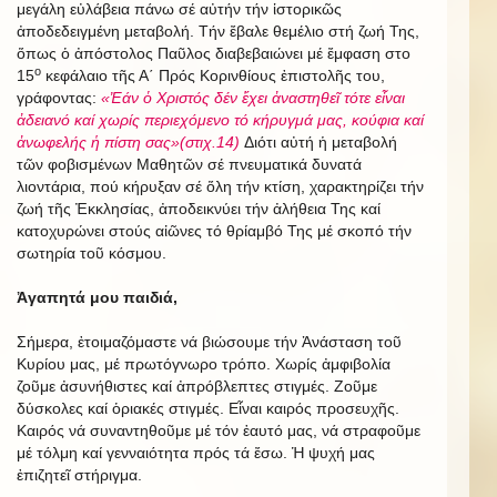
μεγάλη εὐλάβεια πάνω σέ αὐτήν τήν ἱστορικῶς
ἀποδεδειγμένη μεταβολή. Τήν ἔβαλε θεμέλιο στή ζωή Της,
ὅπως ὁ ἀπόστολος Παῦλος διαβεβαιώνει μέ ἔμφαση στο
ο
15
κεφάλαιο τῆς Α΄ Πρός Κορινθίους ἐπιστολῆς του,
γράφοντας:
«Ἐάν ὁ Χριστός δέν ἔχει ἀναστηθεῖ τότε εἶναι
ἀδειανό καί χωρίς περιεχόμενο τό κήρυγμά μας, κούφια καί
ἀνωφελής ἡ πίστη σας»(στιχ.14)
Διότι αὐτή ἡ μεταβολή
τῶν φοβισμένων Μαθητῶν σέ πνευματικά δυνατά
λιοντάρια, πού κήρυξαν σέ ὅλη τήν κτίση, χαρακτηρίζει τήν
ζωή τῆς Ἐκκλησίας, ἀποδεικνύει τήν ἀλήθεια Της καί
κατοχυρώνει στούς αἰῶνες τό θρίαμβό Της μέ σκοπό τήν
σωτηρία τοῦ κόσμου.
Ἀγαπητά μου παιδιά,
Σήμερα, ἐτοιμαζόμαστε νά βιώσουμε τήν Ἀνάσταση τοῦ
Κυρίου μας, μέ πρωτόγνωρο τρόπο. Χωρίς ἀμφιβολία
ζοῦμε ἀσυνήθιστες καί ἀπρόβλεπτες στιγμές. Ζοῦμε
δύσκολες καί ὁριακές στιγμές. Εἶναι καιρός προσευχῆς.
Καιρός νά συναντηθοῦμε μέ τόν ἑαυτό μας, νά στραφοῦμε
μέ τόλμη καί γενναιότητα πρός τά ἔσω. Ἡ ψυχή μας
ἐπιζητεῖ στήριγμα.