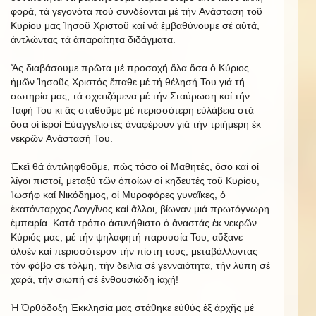
φορά, τά γεγονότα πού συνδέονται μέ τήν Ἀνάσταση τοῦ
Κυρίου μας Ἰησοῦ Χριστοῦ καί νά ἐμβαθύνουμε σέ αὐτά,
ἀντλώντας τά ἀπαραίτητα διδάγματα.
Ἄς διαβάσουμε πρῶτα μέ προσοχή ὅλα ὅσα ὁ Κύριος
ἡμῶν Ἰησοῦς Χριστός ἔπαθε μέ τή θέλησή Του γιά τή
σωτηρία μας, τά σχετιζόμενα μέ τήν Σταύρωση καί τήν
Ταφή Του κι ἄς σταθοῦμε μέ περισσότερη εὐλάβεια στά
ὅσα οἱ ἱεροί Εὐαγγελιστές ἀναφέρουν γιά τήν τριήμερη ἐκ
νεκρῶν Ἀνάστασή Του.
Ἐκεῖ θά ἀντιληφθοῦμε, πώς τόσο οἱ Μαθητές, ὅσο καί οἱ
λίγοι πιστοί, μεταξύ τῶν ὁποίων οἱ κηδευτές τοῦ Κυρίου,
Ἰωσήφ καί Νικόδημος, οἱ Μυροφόρες γυναῖκες, ὁ
ἑκατόνταρχος Λογγῖνος καί ἄλλοι, βίωναν μιά πρωτόγνωρη
ἐμπειρία. Κατά τρόπο ἀσυνήθιστο ὁ ἀναστάς ἐκ νεκρῶν
Κύριός μας, μέ τήν ψηλαφητή παρουσία Του, αὔξανε
ὁλοέν καί περισσότερον τήν πίστη τους, μεταβάλλοντας
τόν φόβο σέ τόλμη, τήν δειλία σέ γενναιότητα, τήν λύπη σέ
χαρά, τήν σιωπή σέ ἐνθουσιώδη ἰαχή!
Ἡ Ὀρθόδοξη Ἐκκλησία μας στάθηκε εὐθύς ἐξ ἀρχῆς μέ