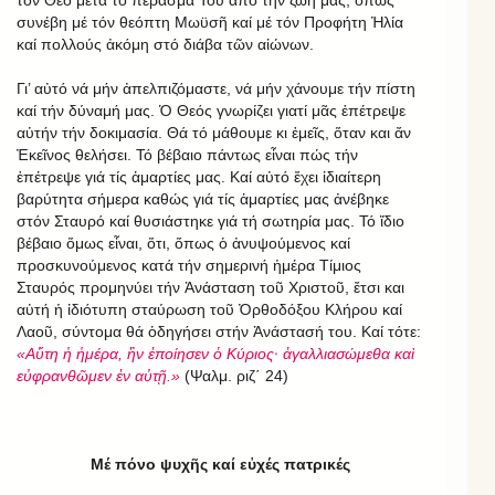
συνέβη μέ τόν θεόπτη Μωϋσῆ καί μέ τόν Προφήτη Ἠλία
καί πολλούς ἀκόμη στό διάβα τῶν αἰώνων.
Γι’ αὐτό νά μήν ἀπελπιζόμαστε, νά μήν χάνουμε τήν πίστη
καί τήν δύναμή μας. Ὁ Θεός γνωρίζει γιατί μᾶς ἐπέτρεψε
αὐτήν τήν δοκιμασία. Θά τό μάθουμε κι ἐμεῖς, ὅταν και ἄν
Ἐκεῖνος θελήσει. Τό βέβαιο πάντως εἶναι πώς τήν
ἐπέτρεψε γιά τίς ἁμαρτίες μας. Καί αὐτό ἔχει ἰδιαίτερη
βαρύτητα σήμερα καθώς γιά τίς ἁμαρτίες μας ἀνέβηκε
στόν Σταυρό καί θυσιάστηκε γιά τή σωτηρία μας. Τό ἴδιο
βέβαιο ὅμως εἶναι, ὅτι, ὅπως ὁ ἀνυψούμενος καί
προσκυνούμενος κατά τήν σημερινή ἡμέρα Τίμιος
Σταυρός προμηνύει τήν Ἀνάσταση τοῦ Χριστοῦ, ἔτσι και
αὐτή ἡ ἰδιότυπη σταύρωση τοῦ Ὀρθοδόξου Κλήρου καί
Λαοῦ, σύντομα θά ὁδηγήσει στήν Ἀνάστασή του. Καί τότε:
«Αὕτη ἡ ἡμέρα, ἣν ἐποίησεν ὁ Κύριος· ἀγαλλιασώμεθα καὶ
εὐφρανθῶμεν ἐν αὐτῇ.»
(Ψαλμ. ριζ΄ 24)
Μέ πόνο ψυχῆς καί εὐχές πατρικές