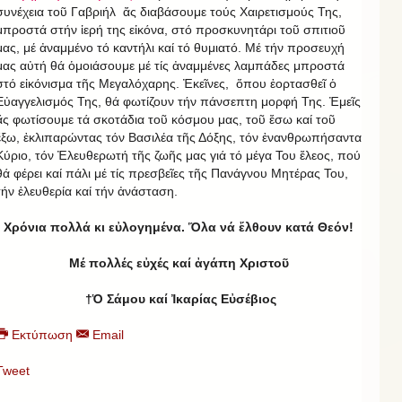
συνέχεια τοῦ Γαβριήλ ἄς διαβάσουμε τούς Χαιρετισμούς Της,
μπροστά στήν ἱερή της εἰκόνα, στό προσκυνητάρι τοῦ σπιτιοῦ
μας, μέ ἀναμμένο τό καντήλι καί τό θυμιατό. Μέ τήν προσευχή
μας αὐτή θά ὁμοιάσουμε μέ τίς ἀναμμένες λαμπάδες μπροστά
στό εἰκόνισμα τῆς Μεγαλόχαρης. Ἐκεῖνες, ὅπου ἑορτασθεῖ ὁ
Εὐαγγελισμός Της, θά φωτίζουν τήν πάνσεπτη μορφή Της. Ἐμεῖς
ἄς φωτίσουμε τά σκοτάδια τοῦ κόσμου μας, τοῦ ἔσω καί τοῦ
ἔξω, ἐκλιπαρώντας τόν Βασιλέα τῆς Δόξης, τόν ἐνανθρωπήσαντα
Κύριο, τόν Ἐλευθερωτή τῆς ζωῆς μας γιά τό μέγα Του ἔλεος, πού
θά φέρει καί πάλι μέ τίς πρεσβεῖες τῆς Πανάγνου Μητέρας Του,
τήν ἐλευθερία καί τήν ἀνάσταση.
Χρόνια πολλά κι εὐλογημένα. Ὅλα νά ἔλθουν κατά Θεόν!
Μέ πολλές εὐχές καί ἀγάπη Χριστοῦ
†Ὁ Σάμου καί Ἰκαρίας Εὐσέβιος
Εκτύπωση
Email
Tweet