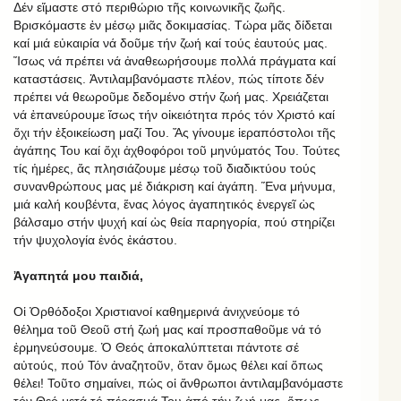
Δέν εἴμαστε στό περιθώριο τῆς κοινωνικῆς ζωῆς.
Βρισκόμαστε ἐν μέσῳ μιᾶς δοκιμασίας. Τώρα μᾶς δίδεται
καί μιά εὐκαιρία νά δοῦμε τήν ζωή καί τούς ἑαυτούς μας.
Ἴσως νά πρέπει νά ἀναθεωρήσουμε πολλά πράγματα καί
καταστάσεις. Ἀντιλαμβανόμαστε πλέον, πώς τίποτε δέν
πρέπει νά θεωροῦμε δεδομένο στήν ζωή μας. Χρειάζεται
νά ἐπανεύρουμε ἴσως τήν οἰκειότητα πρός τόν Χριστό καί
ὄχι τήν ἐξοικείωση μαζί Του. Ἄς γίνουμε ἱεραπόστολοι τῆς
ἀγάπης Του καί ὄχι ἀχθοφόροι τοῦ μηνύματός Του. Τούτες
τίς ἡμέρες, ἄς πλησιάζουμε μέσῳ τοῦ διαδικτύου τούς
συνανθρώπους μας μέ διάκριση καί ἀγάπη. Ἕνα μήνυμα,
μιά καλή κουβέντα, ἕνας λόγος ἀγαπητικός ἐνεργεῖ ὡς
βάλσαμο στήν ψυχή καί ὡς θεία παρηγορία, πού στηρίζει
τήν ψυχολογία ἑνός ἑκάστου.
Ἀγαπητά μου παιδιά,
Οἱ Ὀρθόδοξοι Χριστιανοί καθημερινά ἀνιχνεύομε τό
θέλημα τοῦ Θεοῦ στή ζωή μας καί προσπαθοῦμε νά τό
ἑρμηνεύσουμε. Ὁ Θεός ἀποκαλύπτεται πάντοτε σέ
αὐτούς, πού Τόν ἀναζητοῦν, ὅταν ὅμως θέλει καί ὅπως
θέλει! Τοῦτο σημαίνει, πώς οἱ ἄνθρωποι ἀντιλαμβανόμαστε
τόν Θεό μετά τό πέρασμά Του ἀπό τήν ζωή μας, ὅπως