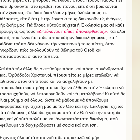
τέτοιες μέρες δέν μποροῦν νά ἔλθουν στούς Ἱερούς Ναούς, εἴτε
διότι βρίσκονται στό κρεβάτι τοῦ πόνου, εἴτε διότι βρίσκονται
στήν ξενιτεία, εἴτε διότι διαπλέουν μῆνες ὁλόκληρους τίς
θάλασσες, εἴτε διότι μέ τήν ἐργασία τους διακονοῦν τίς ἀνάγκες
τῆς ζωῆς μας. Γιά ὅλους αὐτούς εὔχεται ἡ Ἐκκλησία μας σέ κάθε
ἱερουργία, ὡς τούς
«δι’ εὐλόγους αἰτίας ἀπολειφθέντας».
Καί ὅλοι
αὐτοί, πού ἐννοεῖται πώς ἀπουσιάζουν δικαιολογημένα, κατ’
οὐδένα τρόπο δέν χάνουν τήν χριστιανική τους πίστη, ὅταν
γνωρίζουν πώς ἀκολουθοῦν τό θέλημα τοῦ Θεοῦ καί
ὑποτάσσονται σ’ αὐτό ταπεινά.
Καί ἀπό τήν ἄλλη ἄς σκεφθοῦμε πόσοι καί πόσοι συνάνθρωποί
μας, Ὀρθόδοξοι Χριστιανοί, πέρυσι τέτοιες μέρες ἐπέλεξαν νά
καθίσουν στόν σπίτι τους καί νά ἀσχοληθοῦν μέ
ἐπουσιωδέστερα πράγματα καί ὄχι νά ἔλθουν στήν Ἐκκλησία νά
προσευχηθοῦν, νά λειτουργηθοῦν καί νά μεταλάβουν! Κι αὐτό ἄς
εἶναι μάθημα σέ ὅλους, ὥστε νά μάθουμε νά ὑπογίζουμε
διαφορετικά τήν σχέση μας μέ τόν Θεό καί τήν Ἐκκλησία, ὄχι ὡς
κάτι δεδομένο, ἀλλά ὡς χάρισμα ἀπό τόν Θεό γιά τήν σωτηρία
μας καί γι’ αὐτό πολύτιμο καί ἀναντικατάστατο δικαίωμα, πού
ὀφείλουμε νά διαχειριζόμαστε μέ σοφία καί σύνεση.
Ἔχοντας ὅλα αὐτά κατά νοῦ σᾶς παρακαλῶ νά μήν