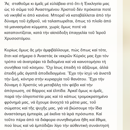
Ἄς σταθοῦμε κι ἐμεῖς μέ εὐλάβεια στό ὅτι ἡ Ἐκκλησία μας
ὡς τό σῶμα τοῦ Ἀναστημένου Χριστοῦ δέν πρόκειται ποτέ
νά νικηθεῖ κι ἀπό κανένα. Μπορεῖ νά καταβάλλεται ἀπό τήν
δύναμη τοῦ ἐχθροῦ, νά ταλαιπωρεῖται, ὅπως τό πλοῖο ἀπό
τά μανιασμένα κύμματα, χωρίς ὅμως ποτέ νά
καταποντίζεται, κατά τήν αἰσιόδοξη ἐπαγγελία τοῦ Ἱεροῦ
Χρυσοστόμου.
Κυρίως ὅμως ἄς μήν ἀμφιβάλλουμε, πώς ὅπως καί τότε,
ἔτσι καί σήμερα ὁ Ἀναστάς ἐκ νεκρῶν Κύριός μας ἔχει τόν
τρόπο νά ἀνατρέψει τά δεδομένα καί νά καινοτομήσει τή
συνήθεια τοῦ κόσμου. Ὄχι ἴσως ἐπειδή τό ἀξίζουμε, ἀλλά
ἐπειδή μᾶς ἀγαπᾶ ἀποδεδειγμένα. Ἔχει τήν ἰσχύ νά ἀνιστᾶ
τήν ζωή, κόντρα στήν κυριαρχία τοῦ θανάτου. Ἔχει τήν
δύναμη ὁ Χριστός νά μεταβάλῃ τόν φόβο καί τήν
ἀπόγνωση, σέ θάρρος καί ἐλπίδα. Ἀρκεῖ ὅμως κι ἐμεῖς,
παρά τήν ὀλιγοπιστία μας καί τό κάπως τρομοκρατημένο
φρόνημά μας, νά ἔχουμε ἀνοιχτά τά μάτια μας, τοῦ
σώματος καί τῆς ψυχῆς μας, γιά νά βιώσουμε τήν ἴδια
ἀναστάσιμη ἐμπειρία, μέ ἐκεῖνα τά ἱερά πρόσωπα. Καί
τοῦτο πέρα ἀπό τά διάφορα συνηθισμένα ἤθη καί ἔθιμα,
πού ἴσως καί νά ἐμπόδιζαν λίγο τήν αὐθεντική συνάντησή