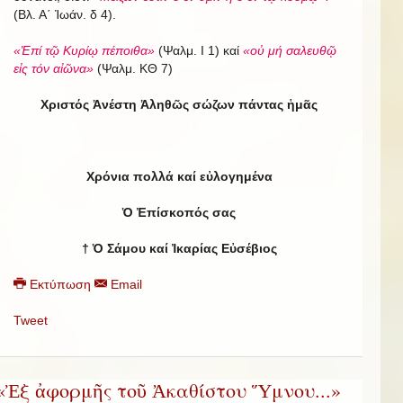
(Βλ. Α΄ Ἰωάν. δ 4).
«Ἐπί τῷ Κυρίῳ πέποιθα»
(Ψαλμ. Ι 1) καί
«οὐ μή σαλευθῷ
εἰς τόν αἰῶνα»
(Ψαλμ. ΚΘ 7)
Χριστός Ἀνέστη Ἀληθῶς σώζων πάντας ἡμᾶς
Χρόνια πολλά καί εὐλογημένα
Ὁ Ἐπίσκοπός σας
†
Ὁ Σάμου καί Ἰκαρίας Εὐσέβιος
Εκτύπωση
Email
Tweet
«Ἐξ ἀφορμῆς τοῦ Ἀκαθίστου Ὕμνου...»