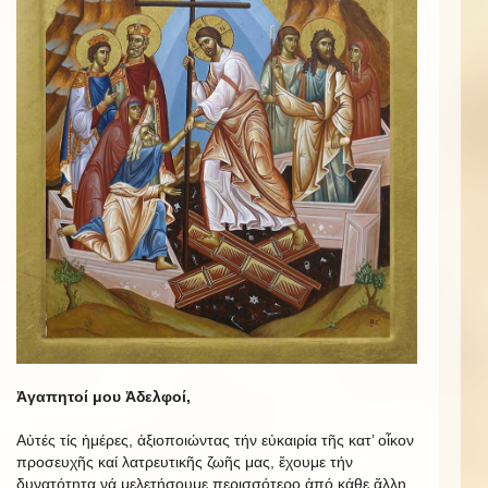
Ἀγαπητοί μου Ἀδελφοί,
Αὐτές τίς ἡμέρες, ἀξιοποιώντας τήν εὐκαιρία τῆς κατ’ οἶκον
προσευχῆς καί λατρευτικῆς ζωῆς μας, ἔχουμε τήν
δυνατότητα νά μελετήσουμε περισσότερο ἀπό κάθε ἄλλη