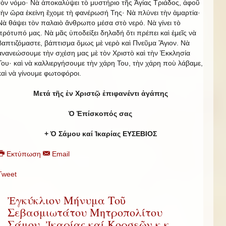
τὸν νόμο· Νὰ ἀποκαλύψει τὸ μυστήριο τῆς Ἁγίας Τριάδος, ἀφοῦ
τὴν ὥρα ἐκείνη ἔχομε τὴ φανέρωσή Της· Νὰ πλύνει τὴν ἁμαρτία·
Νὰ θάψει τὸν παλαιὸ ἄνθρωπο μέσα στὸ νερό. Νὰ γίνει τὸ
πρότυπό μας. Νὰ μᾶς ὑποδείξει δηλαδή ὅτι πρέπει καὶ ἐμεῖς νὰ
βαπτιζόμαστε, βάπτισμα ὅμως μὲ νερὸ καὶ Πνεῦμα Ἅγιον. Νὰ
ἀνανεώσουμε τὴν σχέση μας μὲ τὸν Χριστὸ καὶ τὴν Ἐκκλησία
Του· καὶ νὰ καλλιεργήσουμε τὴν χάρη Του, τὴν χάρη ποὺ λάβαμε,
καὶ νὰ γίνουμε φωτοφόροι.
Μετά τῆς ἐν Χριστῷ ἐπιφανέντι ἀγάπης
Ὁ Ἐπίσκοπός σας
+ Ὁ Σάμου καί Ἰκαρίας ΕΥΣΕΒΙΟΣ
Εκτύπωση
Email
Tweet
Ἐγκύκλιον Μήνυμα Τοῦ
Σεβασμιωτάτου Μητροπολίτου
Σάμου, Ἰκαρίας καί Κορσεῶν κ.κ.