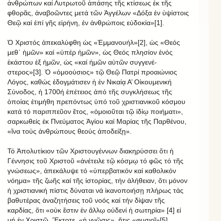
ἀνθρώπων καί Λυτρωτοῦ ἁπάσης τῆς κτίσεως ἐκ τῆς
φθορᾶς, ἀναβοῶντες μετά τῶν Ἀγγέλων «Δόξα ἐν ὑψίστοις
Θεῷ καί ἐπί γῆς εἰρήνη, ἐν ἀνθρώποις εὐδοκία»[1].
Ὁ Χριστός ἀπεκαλύφθη ὡς «Ἐμμανουήλ»[2], ὡς «Θεός
μεθ᾿ ἡμῶν» καί «ὑπέρ ἡμῶν», ὡς Θεός πλησίον ἑνός
ἑκάστου ἐξ ἡμῶν, ὡς «καί ἡμῶν αὐτῶν συγγενέ-
στερος»[3]. Ὁ «ὁμοούσιος» τῷ Θεῷ Πατρί προαιώνιος
Λόγος, καθώς ἐδογμάτισεν ἡ ἐν Νικαίᾳ Α’ Οἰκουμενική
Σύνοδος, ἡ 1700ή ἐπέτειος ἀπό τῆς συγκλήσεως τῆς
ὁποίας ἐτιμήθη πρεπόντως ὑπό τοῦ χριστιανικοῦ κόσμου
κατά τό παριππεῦον ἔτος, «ὁμοιοῦται τῷ ἰδίῳ ποιήματι»,
σαρκωθείς ἐκ Πνεύματος Ἁγίου καί Μαρίας τῆς Παρθένου,
«ἵνα τούς ἀνθρώπους θεούς ἀποδείξῃ».
Τό Ἀπολυτίκιον τῶν Χριστουγέννων διακηρύσσει ὅτι ἡ
Γέννησις τοῦ Χριστοῦ «ἀνέτειλε τῷ κόσμῳ τό φῶς τό τῆς
γνώσεως», ἀπεκάλυψε τό «ὑπερβατικόν καί καθολικόν
νόημα» τῆς ζωῆς καί τῆς ἱστορίας, τήν ἀλήθειαν, ὅτι μόνον
ἡ χριστιανική πίστις δύναται νά ἱκανοποιήσῃ πλήρως τάς
βαθυτέρας ἀναζητήσεις τοῦ νοός καί τήν δίψαν τῆς
καρδίας, ὅτι «οὐκ ἔστιν ἐν ἄλλῳ οὐδενί ἡ σωτηρία» [4] εἰ
μή ἐν Χριστῷ. Ἔκτοτε, «ἡ γνῶσις», ἥτις «φυσιοῖ»[5],