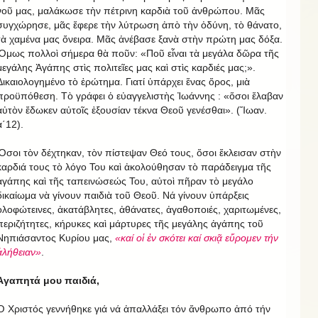
νοῦ μας, μαλάκωσε τὴν πέτρινη καρδιὰ τοῦ ἀνθρώπου. Μᾶς
συγχώρησε, μᾶς ἔφερε τὴν λύτρωση ἀπὸ τὴν ὀδύνη, τὸ θάνατο,
τὰ χαμένα μας ὄνειρα. Μᾶς ἀνέβασε ξανὰ στὴν πρώτη μας δόξα.
Ὅμως πολλοὶ σήμερα θὰ ποῦν: «Ποῦ εἶναι τὰ μεγάλα δῶρα τῆς
μεγάλης Ἀγάπης στὶς πολιτεῖες μας καὶ στὶς καρδιές μας;».
Δικαιολογημένο τὸ ἐρώτημα. Γιατί ὑπάρχει ἕνας ὅρος, μιὰ
προϋπόθεση. Τὸ γράφει ὁ εὐαγγελιστὴς Ἰωάννης : «ὅσοι ἔλαβαν
αὐτὸν ἔδωκεν αὐτοῖς ἐξουσίαν τέκνα Θεοῦ γενέσθαι». (Ἴωαν.
α΄12).
Ὅσοι τὸν δέχτηκαν, τὸν πίστεψαν Θεό τους, ὅσοι ἔκλεισαν στὴν
καρδιά τους τὸ λόγο Του καὶ ἀκολούθησαν τὸ παράδειγμα τῆς
ἀγάπης καὶ τῆς ταπεινώσεώς Του, αὐτοὶ πῆραν τὸ μεγάλο
δικαίωμα νὰ γίνουν παιδιὰ τοῦ Θεοῦ. Νά γίνουν ὑπάρξεις
ὁλοφώτεινες, ἀκατάβλητες, ἀθάνατες, ἀγαθοποιές, χαριτωμένες,
περιζήτητες, κήρυκες καὶ μάρτυρες τῆς μεγάλης ἀγάπης τοῦ
Νηπιάσαντος Κυρίου μας,
«καί οἱ ἐν σκότει καί σκιᾷ εὔρομεν τήν
ἀλήθειαν»
.
Ἀγαπητά μου παιδιά,
Ὁ Χριστός γεννήθηκε γιά νά ἀπαλλάξει τόν ἄνθρωπο ἀπό τήν