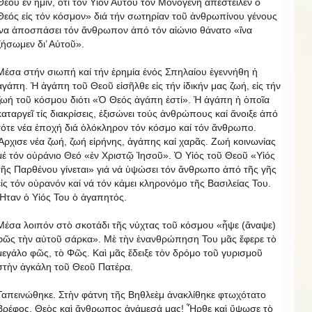
Θεοῦ ἐν ἡμῖν, ὅτι τόν Υἱόν Αὐτοῦ τόν Μονογενή ἀπέστειλεν ὁ
Θεός εἰς τόν κόσμον» διά τήν σωτηρίαν τοῦ ἀνθρωπίνου γένους
ἵνα ἀποσπάσει τόν ἄνθρωπον ἀπό τόν αἰώνιο θάνατο «ἵνα
ζήσωμεν δι’ Αὐτοῦ».
Μέσα στήν σιωπή καί τήν ἐρημία ἑνός Σπηλαίου ἐγεννήθη ἡ
ἀγάπη. Ἡ ἀγάπη τοῦ Θεοῦ εἰσῆλθε εἰς τήν ἰδικήν μας ζωή, εἰς τήν
ζωή τοῦ κόσμου διότι «Ὁ Θεός ἀγάπη ἐστί». Ἡ ἀγάπη ἡ ὁποῖα
καταργεῖ τίς διακρίσεις, ἐξισώνει τούς ἀνθρώπους καί ἄνοιξε ἀπό
τότε νέα ἐποχή διά ὁλόκληρον τόν κόσμο καί τόν ἄνθρωπο.
Ἄρχισε νέα ζωή, ζωή εἰρήνης, ἀγάπης καί χαρᾶς. Ζωή κοινωνίας
μέ τόν οὐράνιο Θεό «ἐν Χριστῷ Ἰησοῦ». Ὁ Υἱός τοῦ Θεοῦ «Υἱός
τῆς Παρθένου γίνεται» γιά νά ὑψώσει τόν ἄνθρωπο ἀπό τῆς γῆς
εἰς τόν οὐρανόν καί νά τόν κάμει κληρονόμο τῆς Βασιλείας Του.
Ἦταν ὁ Υἱός Του ὁ ἀγαπητός.
Μέσα λοιπόν στὸ σκοτάδι τῆς νύχτας τοῦ κόσμου «ἧψε (ἄναψε)
φῶς τὴν αὐτοῦ σάρκα». Μὲ τὴν ἐνανθρώπηση Του μᾶς ἔφερε τὸ
μεγάλο φῶς, τὸ Φῶς. Καὶ μᾶς ἔδειξε τὸν δρόμο τοῦ γυρισμοῦ
στὴν ἀγκάλη τοῦ Θεοῦ Πατέρα.
Ταπεινώθηκε. Στὴν φάτνη τῆς Βηθλεὲμ ἀνακλίθηκε φτωχότατο
Βρέφος. Θεὸς καὶ ἄνθρωπος ἀνάμεσά μας! Ἦρθε καὶ ὕψωσε τὸ