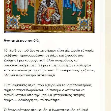
Ἀγαπητά μου παιδιά,
Τό νέο ἔτος πού ἀνοίγεται σήμερα εἶναι μία ὡραία εὐκαιρία
σκέψεων, προγραμμάτων, σχεδίων καί ἀποφάσεων.
Ζοῦμε σέ μια κοσμογονική, ἀλλά συγχρόνως και
συγκλονιστική ἐποχή. Σέ μια ἐποχή συνεχῶν ἐναλλαγῶν
και κοινωνικῶν μεταρρυθμίσεων. Ὁ πνευματικός ὁρίζοντας
ὅλο και περισσότερο σκοτεινιάζει.
Οἱ πνευματικές ἀξίες, πού ἐξέθρεψαν τούς παλαιοτέρους
σήμερα παραθεωροῦνται. Τό πνεῦμα σκοτώνεται και
ἀντικαθίσταται ἀπό τήν ὕλη. Οἱ μεταφυσικές σκέψεις
ἀφήνουν ἀδιάφορη την πλειονότητα.
Ὁ ἀσυγκράτητος ἀτομισμός, ὁ ἐγωκεντρισμός, τό ὠμό