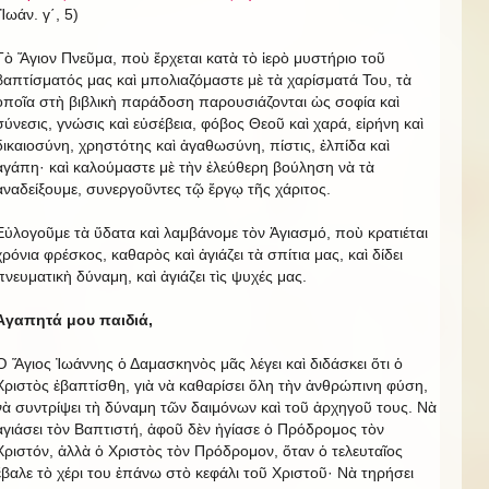
(Ἰωάν. γ΄, 5)
Τὸ Ἅγιον Πνεῦμα, ποὺ ἔρχεται κατὰ τὸ ἱερὸ μυστήριο τοῦ
βαπτίσματός μας καὶ μπολιαζόμαστε μὲ τὰ χαρίσματά Του, τὰ
ὁποῖα στὴ βιβλικὴ παράδοση παρουσιάζονται ὡς σοφία καὶ
σύνεσις, γνώσις καὶ εὐσέβεια, φόβος Θεοῦ καὶ χαρά, εἰρήνη καὶ
δικαιοσύνη, χρηστότης καὶ ἀγαθωσύνη, πίστις, ἐλπίδα καὶ
ἀγάπη· καὶ καλούμαστε μὲ τὴν ἐλεύθερη βούληση νὰ τὰ
ἀναδείξουμε, συνεργοῦντες τῷ ἔργῳ τῆς χάριτος.
Εὐλογοῦμε τὰ ὕδατα καὶ λαμβάνομε τὸν Ἁγιασμό, ποὺ κρατιέται
χρόνια φρέσκος, καθαρὸς καὶ ἀγιάζει τὰ σπίτια μας, καὶ δίδει
πνευματικὴ δύναμη, καὶ ἀγιάζει τὶς ψυχές μας.
Ἀγαπητά μου παιδιά,
Ὁ Ἅγιος Ἰωάννης ὁ Δαμασκηνὸς μᾶς λέγει καὶ διδάσκει ὅτι ὁ
Χριστὸς ἐβαπτίσθη, γιὰ νὰ καθαρίσει ὅλη τὴν ἀνθρώπινη φύση,
νὰ συντρίψει τὴ δύναμη τῶν δαιμόνων καὶ τοῦ ἀρχηγοῦ τους. Νὰ
ἀγιάσει τὸν Βαπτιστή, ἀφοῦ δὲν ἠγίασε ὁ Πρόδρομος τὸν
Χριστόν, ἀλλὰ ὁ Χριστὸς τὸν Πρόδρομον, ὅταν ὁ τελευταῖος
ἔβαλε τὸ χέρι του ἐπάνω στὸ κεφάλι τοῦ Χριστοῦ· Νὰ τηρήσει