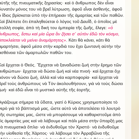
αὐτῆς τῆς πνευματικῆς ξηρασίας· καὶ ὁ ἄνθρωπος δὲν εἶναι
δυνατόν μόνος του νὰ βρεῖ λύτρωση, ἀφοῦ εἶναι ἀσθενής, ἀφοῦ
ὁ ἴδιος βρίσκεται ὑπὸ τὴν ἐπήρειαν τῆς ἁμαρτίας καὶ τῶν παθῶν.
Καὶ βλέπετε ὅτι ἐπαληθεύεται ὁ λόγος τοῦ Δαυΐδ, ὁ ὁποῖος μὲ
πολλὴ σοφία, ἀπὸ τὴ δική του ἐμπειρία τῆς ζωῆς, ἔλεγε:
«ὁ
ἄνθρωπος, ἔστω καὶ μία ὥρα ἂν ζήσει σ᾿ αὐτὸν ἐδῶ τὸν κόσμο,
ἀποκλείεται νὰ μείνει ἀναμάρτητος»
. Κάτι θὰ κάνει, κάτι θὰ
ἁμαρτήσει, ἀφοῦ μέσα στὴν καρδιὰ του ἔχει ζωντανὴ αὐτὴν τὴν
ἀσθένεια τῶν ἁμαρτωλῶν παθῶν του.
Καὶ ἔρχεται ὁ Θεός. Ἔρχεται νὰ ξαναδώσει ζωή στὴν ἔρημο τῶν
ἀνθρώπων· ἔρχεται νὰ δώσει ζωή καὶ νέα πνοή· καὶ ἔρχεται ὄχι
μόνον νὰ δώσει ζωή, ἀλλὰ καὶ νέα καρποφορία· καὶ ἔρχεται νὰ
βρεῖ τοὺς ἀνθρώπους νὰ Τὸν ἀκολουθήσουν, γιὰ νὰ τοὺς δώσει
ζωή· καὶ ἐδῶ εἶναι τὸ μυστικὸ αὐτῆς τῆς ἑορτῆς.
Ἁγιάζουμε σήμερα τὰ ὕδατα, γιατί ὁ Κύριος χρησιμοποίησε τὸ
νερὸ γιὰ τὸ βάπτισμά μας, ὥστε αὐτὸ νὰ ἀποτελέσει τὸ λουτρὸ
τῆς σωτηρίας μας, ὥστε νὰ μπορέσουμε νὰ καθαριστοῦμε ἀπὸ
τὶς ἁμαρτίες μας καὶ νὰ λάβουμε καὶ πάλι μέσα στὴν ὕπαρξή μας
τὰ πνευματικὰ ὅπλα· νὰ ἐνδυθοῦμε τὸν Χριστό· νὰ ἐνδυθοῦμε
τὴν υἱοθεσία τῆς Χάριτος· νὰ λάβουμε τὸν Ἀρραβῶνα τῆς