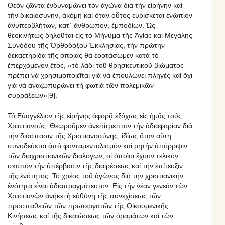
Θεόν ζῶντα ἐνδυναμώνει τόν ἀγῶνα διά τήν εἰρήνην καί
τήν δικαιοσύνην, ἀκόμη καί ὅταν οὗτος εὑρίσκεται ἐνώπιον
ἀνυπερβλήτων, κατ᾿ ἄνθρωπον, ἐμποδίων. Ὡς
θεοκινήτως δηλοῦται εἰς τό Μήνυμα τῆς Ἁγίας καί Μεγάλης
Συνόδου τῆς Ὀρθοδόξου Ἐκκλησίας, τήν πρώτην
δεκαετηρίδα τῆς ὁποίας θά ἑορτάσωμεν κατά τό
ἐπερχόμενον ἔτος, «τό λάδι τοῦ θρησκευτικοῦ βιώματος
πρέπει νά χρησιμοποιεῖται γιά νά ἐπουλώνει πληγές καί ὄχι
γιά νά ἀναζωπυρώνει τή φωτιά τῶν πολεμικῶν
συρράξεων»[9].
Τό Εὐαγγέλιον τῆς εἰρήνης ἀφορᾷ ἐξόχως εἰς ἡμᾶς τούς
Χριστιανούς. Θεωροῦμεν ἀνεπίτρεπτον τήν ἀδιαφορίαν διά
τήν διάσπασιν τῆς Χριστιανοσύνης, ἰδίως ὅταν αὕτη
συνοδεύεται ἀπό φονταμενταλισμόν καί ρητήν ἀπόρριψιν
τῶν διαχριστιανικῶν διαλόγων, οἱ ὁποῖοι ἔχουν τελικόν
σκοπόν τήν ὑπέρβασιν τῆς διαιρέσεως καί τήν ἐπίτευξιν
τῆς ἑνότητος. Τό χρέος τοῦ ἀγῶνος διά τήν χριστιανικήν
ἑνότητα εἶναι ἀδιαπραγμάτευτον. Εἰς τήν νέαν γενεάν τῶν
Χριστιανῶν ἀνήκει ἡ εὐθύνη τῆς συνεχίσεως τῶν
προσπαθειῶν τῶν πρωτεργατῶν τῆς Οἰκουμενικῆς
Κινήσεως καί τῆς δικαιώσεως τῶν ὁραμάτων καί τῶν