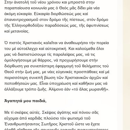
Στην ἀνατολή τοῦ νέου χρόνου και μπροστά στην
παραπαίουσα κοινωνία μας ὁ Θεός μᾶς δίδει μία νέα
ἀκόμη εὐκαιρία. Εὐκαιρία διορθώσεώς μας καί
ἐπανεντροχιασμοῦ στον δρόμο τῆς πίστεως, στόν δρόμο
τῆς Ἑλληνορθοδόξου παραδόσεώς μας, τῆς ἀφυπνίσεως
καί μετανοίας.
Ὁ πιστός Χριστιανός καλεῖται να ἀναθεωρήσει τήν πορεία
του μέ αὐτοέλεγχο καί αὐτοκριτική. Και καλούμεθα ὅλοι
μας νά διαπιστώσουμε τίς παραλείψεις μας, νά τις
ὁμολογήσουμε μέ θάρρος, νά προχωρήσουμε στήν
διόρθωση για συνεπέστερη ἐφαρμογή τοῦ θελήματος τοὺ
Θεοῦ στήν ζωή μας, με νέες εὐγενικές προσπάθειες καί μέ
περισσότερη συνεπῆ βίωση τῶν Χριστιανικῶν άρχῶν καί
πεποιθήσεών μας. Εἶναι ὑποχρέωση καί καθῆκον μας νά
ἀλλάξουμε τρόπο ζωῆς. Ἀλίμονο ἐάν «τό ἅλας μωρανθῇ».
Ἀγαπητά μου παιδιά,
Με τί σκέψεις αὐτές. Σκέψεις ἀγάπης καί πόνου σᾶς
εὔχομαι ἀπό καρδιᾶς πλούσιο τόν φωτισμό τοῦ
Ἐνανθρωπήσαντος Σωτῆρος Χριστοῦ ὥστε να ἔχετε
ἀληθῆ αἴσθηση τῆς σημερινῆς τραγικῆς πραγματικότητος