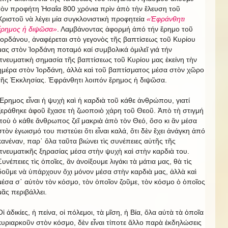
τὸν προφήτη Ἠσαΐα 800 χρόνια πρὶν ἀπὸ τὴν ἔλευση τοῦ
Χριστοῦ νὰ λέγει μία συγκλονιστικὴ προφητεία
«Ἐφράνθητι
ἔρημος ἡ διψῶσα»
. Λαμβάνοντας ἀφορμή ἀπό τήν ἔρημο τοῦ
Ἰορδάνου, ἀναφέρεται στὸ γεγονὸς τῆς βαπτίσεως τοῦ Κυρίου
μας στὸν Ἰορδάνη ποταμό καί συμβολικά ὁμιλεῖ γιά τήν
πνευματικὴ σημασία τῆς βαπτίσεως τοῦ Κυρίου μας ἐκείνη τὴν
ἡμέρα στὸν Ἰορδάνη, ἀλλὰ καὶ τοῦ βαπτίσματος μέσα στὸν χῶρο
τῆς Ἐκκλησίας. Ἐφράνθητι λοιπόν ἔρημος ἡ διψῶσα.
Ἔρημος εἶναι ἡ ψυχὴ καὶ ἡ καρδιὰ τοῦ κάθε ἀνθρώπου, γιατί
ξεράθηκε ἀφοῦ ἔχασε τὴ ζωοποιὸ χάρη τοῦ Θεοῦ. Ἀπὸ τὴ στιγμή
ποὺ ὁ κάθε ἄνθρωπος ζεῖ μακριὰ ἀπὸ τὸν Θεό, ὅσο κι ἂν μέσα
στὸν ἐγωισμό του πιστεύει ὅτι εἶναι καλά, ὅτι δὲν ἔχει ἀνάγκη ἀπό
κανέναν, παρ᾿ ὅλα ταῦτα βιώνει τὶς συνέπειες αὐτῆς τῆς
πνευματικῆς ξηρασίας μέσα στὴν ψυχὴ καὶ στὴν καρδιὰ του.
Συνέπειες τὶς ὁποῖες, ἂν ἀνοίξουμε λιγάκι τὰ μάτια μας, θὰ τὶς
δοῦμε νὰ ὑπάρχουν ὄχι μόνον μέσα στὴν καρδιὰ μας, ἀλλὰ καὶ
μέσα σ᾿ αὐτὸν τὸν κόσμο, τὸν ὁποῖον ζοῦμε, τὸν κόσμο ὁ ὁποῖος
μᾶς περιβάλλει.
Οἱ ἀδικίες, ἡ πείνα, οἱ πόλεμοι, τὰ μῖση, ἡ Βία, ὅλα αὐτὰ τὰ ὁποῖα
κυριαρκοῦν στὸν κόσμο, δὲν εἶναι τίποτε ἄλλο παρὰ ἐκδηλώσεις