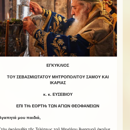
ΕΓΚΥΚΛΙΟΣ
ΤΟΥ ΣΕΒΑΣΜΙΩΤΑΤΟΥ ΜΗΤΡΟΠΟΛΙΤΟΥ ΣΑΜΟΥ ΚΑΙ
ΙΚΑΡΙΑΣ
κ. κ. ΕΥΣΕΒΙΟΥ
ΕΠΙ ΤΗι ΕΟΡΤΗι ΤΩΝ ΑΓΙΩΝ ΘΕΟΦΑΝΕΙΩΝ
Ἀγαπητά μου παιδιά,
Στὴν ἀκολουθία τῆς Τελέσεως τοῦ Μεγάλου Ἁγιασμοῦ ἀκοῦμε