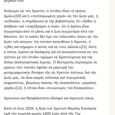
μόχθων των.
Ἀνήκομεν εἰς τόν Χριστόν, ὁ ὁποῖος εἶναι «ἡ εἰρήνη
ἡμῶν»[10] καί ἡ «πεπληρωμένη χαρά» εἰς τήν ζωήν μας, ἡ
«εὐδοκία», ἡ πηγάζουσα ἐκ τῆς βεβαιότητος ὅτι «ἦλθεν ἡ
ἀλήθεια» καί «παρέδραμεν ἡ σκιά», ὅτι ἡ ἀγάπη εἶναι
ἰσχυροτέρα ἀπό τό μῖσος καί ἡ ζωή ἰσχυροτέρα ἀπό τόν
θάνατον, ὅτι τό κακόν δέν ἔχει τόν τελευταῖον λόγον εἰς τήν
ζωήν τοῦ κόσμου, τήν ὁποίαν κατευθύνει ὁ Χριστός, ὁ
«χθές καί σήμερον ὁ αὐτός καί εἰς τούς αἰῶνας»[11]. Αὐτή
ἡ πίστις πρέπει νά διαλάμπῃ καί νά ἀποκαλύπτεται εἰς τόν
τρόπον μέ τόν ὁποῖον τιμῶμεν τά Χριστούγεννα καί τάς
ἄλλας ἐκκλησιαστικάς ἑορτάς. Ὁ θεοτερπής ἑορτασμός ἐκ
μέρους τῶν πιστῶν ὀφείλει νά μαρτυρῇ τήν
μεταμορφωτικήν δύναμιν τῆς εἰς Χριστόν πίστεως διά τήν
ζωήν μας, νά εἶναι καιρός εὐδοκίας καί πνευματικῆς
εὐφροσύνης, βιώσεως ἐκείνης τῆς ἀνεκλαλήτου «μεγάλης
χαρᾶς»[12], ἡ ὁποία εἶναι «συνώνυμος τοῦ Εὐαγγελίου».
Ἱερώτατοι καί Θεοφιλέστατοι ἀδελφοί καί ἀγαπητά τέκνα,
Κατά τό ἔτος 2026, ἡ Ἁγία τοῦ Χριστοῦ Μεγάλη Ἐκκλησία
τιμᾷ τήν συμπλή-ρωσιν 1400 ἐτῶν ἀπό τῆς 7ης