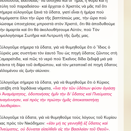
Μέλλουσας Βασιλείας· νὰ ἀνοιχθεῖ καὶ δι᾿ ἡμᾶς ἡ θύρα καὶ ἡ
πύλη τοῦ παραδείσου· καὶ ἔρχεται ὁ Χριστὸς νὰ μᾶς πεῖ ὅτι
σήμερα εὐλογοῦμε ξανά τὰ ὕδατα, γιατί εἶναι ἡ ἡμέρα ποὺ
θυμόμαστε ὅλοι τὴν ὥρα τῆς βαπτίσεώς μας, τὴν ὥρα ποὺ
δώσαμε ὑποσχέσεις μπροστὰ στὸν Χριστό, ὅτι θὰ ἀποδυθούμε
τὴν ἁμαρτία καὶ ὅτι θὰ ἀκολουθήσουμε Αὐτόν, ποὺ Τὸν
ὁμολογήσαμε Σωτῆρα καὶ Λυτρωτὴ τῆς ζωῆς μας.
Εὐλογοῦμε σήμερα τὰ ὕδατα, γιὰ νὰ θυμηθοῦμε ὅτι ὁ Ἴδιος ὁ
Κύριός μας συστήνει τὸν ἑαυτό Του ὡς πηγὴ ὕδατος ζῶντος στὴ
Σαμαρείτιδα, καὶ πῶς τὸ νερό ποὺ Ἐκεῖνος δίδει ξεδιψᾷ μιά γιὰ
πάντα τὴ δίψα τοῦ ἀνθρώπου, καὶ τὸν μεταποιεῖ σέ πηγὴ ὕδατος
ἁλλομένου εἰς ζωὴν αἰώνιον.
Εὐλογοῦμε σήμερα τὰ ὕδατα, γιὰ νὰ θυμηθοῦμε ὅτι ὁ Κύριος
κατέβη στὰ Ἰορδάνια νάματα,
«ἵνα τὴν τῶν ὑδάτων φύσιν ἀγιάσῃ
ὁ Ἀναμάρτητος, ὁδοποιήσας ἡμῖν τὴν δι’ ὕδατος καὶ Πνεύματος
ἀναγέννησιν, καὶ πρὸς τὴν πρώτην ἡμᾶς ἀποκαταστήσῃ
ἐλευθερίαν».
Εὐλογοῦμε τὰ ὕδατα, γιὰ νὰ θυμηθοῦμε τοὺς λόγους τοῦ Κυρίου
μας πρὸς τὸν Νικόδημον:
«ἐὰν μή τις γεννηθῇ ἐξ ὕδατος καὶ
Πνεύματος, οὐ δύναται εἰσελθεῖν εἰς τὴν Βασιλείαν τοῦ Θεοῦ»
.