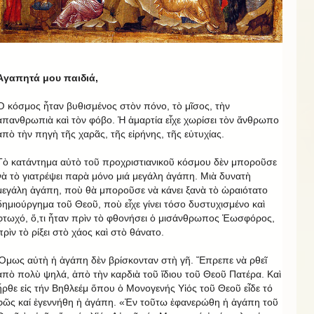
Ἀγαπητά μου παιδιά,
Ὁ κόσμος ἦταν βυθισμένος στὸν πόνο, τὸ μῖσος, τὴν
ἀπανθρωπιὰ καὶ τὸν φόβο. Ἡ ἁμαρτία εἶχε χωρίσει τὸν ἄνθρωπο
ἀπὸ τὴν πηγὴ τῆς χαρᾶς, τῆς εἰρήνης, τῆς εὐτυχίας.
Τὸ κατάντημα αὐτὸ τοῦ προχριστιανικοῦ κόσμου δὲν μποροῦσε
νὰ τὸ γιατρέψει παρὰ μόνο μιά μεγάλη ἀγάπη. Μιὰ δυνατὴ
μεγάλη ἀγάπη, ποὺ θὰ μποροῦσε νὰ κάνει ξανὰ τὸ ὡραιότατο
δημιούργημα τοῦ Θεοῦ, ποὺ εἶχε γίνει τόσο δυστυχισμένο καὶ
φτωχό, ὅ,τι ἦταν πρὶν τὸ φθονήσει ὁ μισάνθρωπος Ἑωσφόρος,
πρὶν τὸ ρίξει στὸ χάος καὶ στὸ θάνατο.
Ὅμως αὐτὴ ἡ ἀγάπη δὲν βρίσκονταν στὴ γῆ. Ἔπρεπε νὰ ρθεῖ
ἀπὸ πολὺ ψηλά, ἀπὸ τὴν καρδιὰ τοῦ ἴδιου τοῦ Θεοῦ Πατέρα. Καὶ
ἦρθε εἰς τήν Βηθλεέμ ὅπου ὁ Μονογενής Υἱός τοῦ Θεοῦ εἶδε τό
φῶς καί ἐγεννήθη ἡ ἀγάπη. «Ἐν τοῦτω ἐφανερώθη ἡ ἀγάπη τοῦ