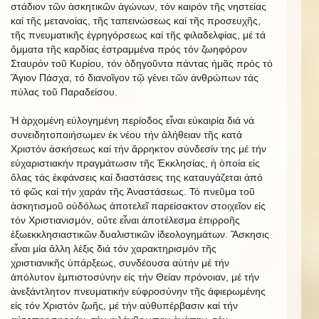
στάδιον τῶν ἀσκητικῶν ἀγώνων, τόν καιρόν τῆς νηστείας
καί τῆς μετανοίας, τῆς ταπεινώσεως καί τῆς προσευχῆς,
τῆς πνευματικῆς ἐγρηγόρσεως καί τῆς φιλαδελφίας, μέ τά
ὄμματα τῆς καρδίας ἐστραμμένα πρός τόν ζωηφόρον
Σταυρόν τοῦ Κυρίου, τόν ὁδηγοῦντα πάντας ἡμᾶς πρός τό
Ἅγιον Πάσχα, τό διανοῖγον τῷ γένει τῶν ἀνθρώπων τάς
πύλας τοῦ Παραδείσου.
Ἡ ἀρχομένη εὐλογημένη περίοδος εἶναι εὐκαιρία διά νά
συνειδητοποιήσωμεν ἐκ νέου τήν ἀλήθειαν τῆς κατά
Χριστόν ἀσκήσεως καί τήν ἄρρηκτον σύνδεσίν της μέ τήν
εὐχαριστιακήν πραγμάτωσιν τῆς Ἐκκλησίας, ἡ ὁποία εἰς
ὅλας τάς ἐκφάνσεις καί διαστάσεις της καταυγάζεται ἀπό
τό φῶς καί τήν χαράν τῆς Ἀναστάσεως. Τό πνεῦμα τοῦ
ἀσκητισμοῦ οὐδόλως ἀποτελεῖ παρείσακτον στοιχεῖον εἰς
τόν Χριστιανισμόν, οὔτε εἶναι ἀποτέλεσμα ἐπιρροῆς
ἐξωεκκλησιαστικῶν δυαλιστικῶν ἰδεολογημάτων. Ἄσκησις
εἶναι μία ἄλλη λέξις διά τόν χαρακτηρισμόν τῆς
χριστιανικῆς ὑπάρξεως, συνδέουσα αὐτήν μέ τήν
ἀπόλυτον ἐμπιστοσύνην εἰς τήν Θείαν πρόνοιαν, μέ τήν
ἀνεξάντλητον πνευματικήν εὐφροσύνην τῆς ἀφιερωμένης
εἰς τόν Χριστόν ζωῆς, μέ τήν αὐθυπέρβασιν καί τήν