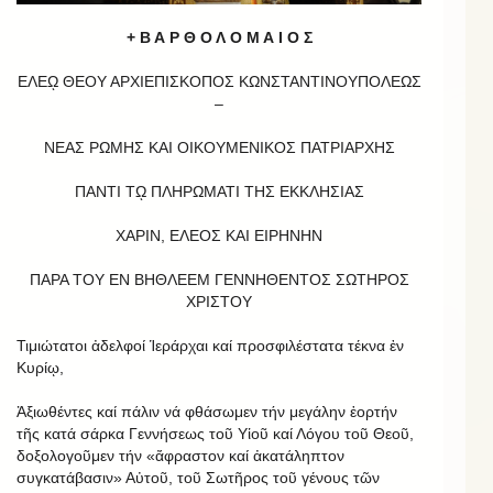
+ Β Α Ρ Θ Ο Λ Ο Μ Α Ι Ο Σ
ΕΛΕῼ ΘΕΟΥ ΑΡΧΙΕΠΙΣΚΟΠΟΣ ΚΩΝΣΤΑΝΤΙΝΟΥΠΟΛΕΩΣ
–
ΝΕΑΣ ΡΩΜΗΣ ΚΑΙ ΟΙΚΟΥΜΕΝΙΚΟΣ ΠΑΤΡΙΑΡΧΗΣ
ΠΑΝΤΙ Τῼ ΠΛΗΡΩΜΑΤΙ ΤΗΣ ΕΚΚΛΗΣΙΑΣ
ΧΑΡΙΝ, ΕΛΕΟΣ ΚΑΙ ΕΙΡΗΝΗΝ
ΠΑΡΑ ΤΟΥ ΕΝ ΒΗΘΛΕΕΜ ΓΕΝΝΗΘΕΝΤΟΣ ΣΩΤΗΡΟΣ
ΧΡΙΣΤΟΥ
Τιμιώτατοι ἀδελφοί Ἱεράρχαι καί προσφιλέστατα τέκνα ἐν
Κυρίῳ,
Ἀξιωθέντες καί πάλιν νά φθάσωμεν τήν μεγάλην ἑορτήν
τῆς κατά σάρκα Γεννήσεως τοῦ Υἱοῦ καί Λόγου τοῦ Θεοῦ,
δοξολογοῦμεν τήν «ἄφραστον καί ἀκατάληπτον
συγκατάβασιν» Αὐτοῦ, τοῦ Σωτῆρος τοῦ γένους τῶν