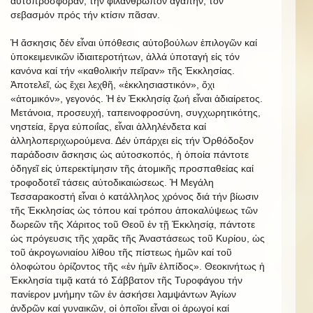
αὐτοπροσφοράν, τήν φιλάνθρωπον ἀγάπην, τόν
σεβασμόν πρός τήν κτίσιν πᾶσαν.
Ἡ ἄσκησις δέν εἶναι ὑπόθεσις αὐτοβούλων ἐπιλογῶν καί
ὑποκειμενικῶν ἰδιαιτεροτήτων, ἀλλά ὑποταγή εἰς τόν
κανόνα καί τήν «καθολικήν πεῖραν» τῆς Ἐκκλησίας.
Ἀποτελεῖ, ὡς ἔχει λεχθῆ, «ἐκκλησιαστικόν», ὄχι
«ἀτομικόν», γεγονός. Ἡ ἐν Ἐκκλησίᾳ ζωή εἶναι ἀδιαίρετος.
Μετάνοια, προσευχή, ταπεινοφροσύνη, συγχωρητικότης,
νηστεία, ἔργα εὐποιΐας, εἶναι ἀλληλένδετα καί
ἀλληλοπεριχωρούμενα. Δέν ὑπάρχει εἰς τήν Ὀρθόδοξον
παράδοσιν ἄσκησις ὡς αὐτοσκοπός, ἡ ὁποία πάντοτε
ὁδηγεῖ εἰς ὑπερεκτίμησιν τῆς ἀτομικῆς προσπαθείας καί
τροφοδοτεῖ τάσεις αὐτοδικαιώσεως. Ἡ Μεγάλη
Τεσσαρακοστή εἶναι ὁ κατάλληλος χρόνος διά τήν βίωσιν
τῆς Ἐκκλησίας ὡς τόπου καί τρόπου ἀποκαλύψεως τῶν
δωρεῶν τῆς Χάριτος τοῦ Θεοῦ ἐν τῇ Ἐκκλησίᾳ, πάντοτε
ὡς πρόγευσις τῆς χαρᾶς τῆς Ἀναστάσεως τοῦ Κυρίου, ὡς
τοῦ ἀκρογωνιαίου λίθου τῆς πίστεως ἡμῶν καί τοῦ
ὁλοφώτου ὁρίζοντος τῆς «ἐν ἡμῖν ἐλπίδος». Θεοκινήτως ἡ
Ἐκκλησία τιμᾷ κατά τό Σάββατον τῆς Τυροφάγου τήν
πανίερον μνήμην τῶν ἐν ἀσκήσει λαμψάντων Ἁγίων
ἀνδρῶν καί γυναικῶν, οἱ ὁποῖοι εἶναι οἱ ἀρωγοί καί