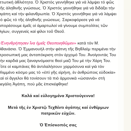
πτωτική ἀθλιότητα. Ὁ Χριστός γεννήθηκε γιά νά λάμψει τό φῶς
τῆς ἀληθινῆς γνώσεως. Ὁ Χριστός γεννήθηκε γιά νά διδάξει τήν
ἀγάπη καί τήν φιλανθρωπία. Ὁ Χριστός γεννήθηκε γιά νά λάμψει
τό φῶς τό τῆς ἀληθινῆς γνώσεως. Σαρκοφόρεσε γιά νά
μπορέσουμε ἑμεῖς οἱ ἁμαρτωλοί νά γίνουμε συμπολίτες τῶν
Ἁγίων, συγγενείς καί φίλοι τοῦ Θεοῦ.
«Ἐνηνθρήπησεν ἵνα ἡμεῖς Θεοποιηθῶμεν»
κατά τόν Μ.
Ἀθανάσιο. Ὁ Ἐμμανουὴλ στὴν φάτνη τῆς Βηθλεὲμ περιμένει τὴν
προσωπική μας ἀνταπόκριση στὸν ἐρχομό Του. Ἀνοίγοντάς Του
τὴν καρδιά μας ξαναγινόμαστε θεοὶ μαζὶ Του μὲ τὴν Χάρη Του.
Τότε οἱ καμπάνες θὰ ἀντιλαλήσουν χαρμόσυνα καὶ γιὰ τὸν
θλιμμένο κόσμο μας τὸ «ἐπὶ γῆς εἰρήνη, ἐν ἀνθρώποις εὐδοκία»
καὶ οἱ ἄγγελοι θὰ τονίσουν τὰ πιὸ ἁρμονικὰ «ὡσαννὰ» στὴ
μεγάλη Ἀγάπη, ποὺ μᾶς ἐπισκέφθηκε!
Καλά καί εὐλογημένα Χριστούγεννα!
Μετά τῆς ἐν Χριστῷ Τεχθέντι ἀγάπης καί ἐνθέρμων
πατρικῶν εὐχῶν.
Ὁ Ἐπίσκοπός σας