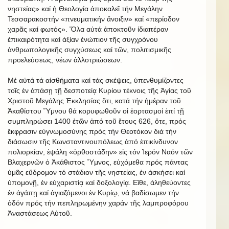
νηστείας» καί ἡ Θεολογία ἀποκαλεῖ τήν Μεγάλην
Τεσσαρακοστήν «πνευματικήν ἄνοιξιν» καί «περίοδον
χαρᾶς καί φωτός». Ὅλα αὐτά ἀποκτοῦν ἰδιαιτέραν
ἐπικαιρότητα καί ἀξίαν ἐνώπιον τῆς συγχρόνου
ἀνθρωπολογικῆς συγχύσεως καί τῶν, πολιτισμικῆς
προελεύσεως, νέων ἀλλοτριώσεων.
Μέ αὐτά τά αἰσθήματα καί τάς σκέψεις, ὑπενθυμίζοντες
τοῖς ἐν ἁπάσῃ τῇ δεσποτείᾳ Κυρίου τέκνοις τῆς Ἁγίας τοῦ
Χριστοῦ Μεγάλης Ἐκκλησίας ὅτι, κατά τήν ἡμέραν τοῦ
Ἀκαθίστου Ὕμνου θά κορυφωθοῦν οἱ ἑορτασμοί ἐπί τῇ
συμπληρώσει 1400 ἐτῶν ἀπό τοῦ ἔτους 626, ὅτε, πρός
ἔκφρασιν εὐγνωμοσύνης πρός τήν Θεοτόκον διά τήν
διάσωσιν τῆς Κωνσταντινουπόλεως ἀπό ἐπικίνδυνον
πολιορκίαν, ἐψάλη «ὀρθοστάδην» εἰς τόν Ἱερόν Ναόν τῶν
Βλαχερνῶν ὁ Ἀκάθιστος Ὕμνος, εὐχόμεθα πρός πάντας
ὑμᾶς εὔδρομον τό στάδιον τῆς νηστείας, ἐν ἀσκήσει καί
ὑπομονῇ, ἐν εὐχαριστίᾳ καί δοξολογίᾳ. Εἴθε, ἀληθεύοντες
ἐν ἀγάπῃ καί ἁγιαζόμενοι ἐν Κυρίῳ, νά βαδίσωμεν τήν
ὁδόν πρός τήν πεπληρωμένην χαράν τῆς λαμπροφόρου
Ἀναστάσεως Αὐτοῦ.