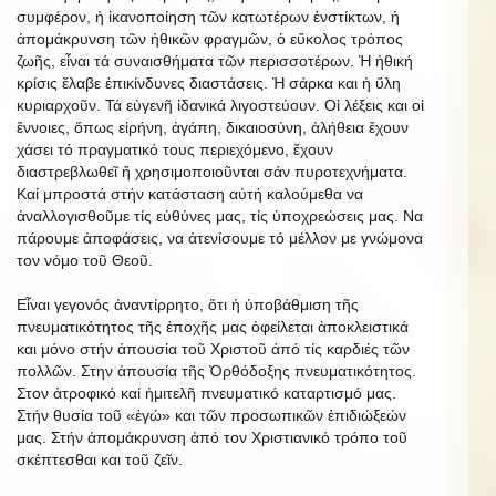
συμφέρον, ἡ ἱκανοποίηση τῶν κατωτέρων ἐνστίκτων, ἡ
ἀπομάκρυνση τῶν ἠθικῶν φραγμῶν, ὁ εὔκολος τρόπος
ζωῆς, εἶναι τά συναισθήματα τῶν περισσοτέρων. Ἡ ἠθική
κρίσις ἔλαβε ἐπικίνδυνες διαστάσεις. Ἡ σάρκα και ἡ ὕλη
κυριαρχοῦν. Τά εὐγενῆ ἰδανικά λιγοστεύουν. Οἱ λέξεις και οἱ
ἔννοιες, ὅπως εἰρήνη, ἀγάπη, δικαιοσύνη, ἀλήθεια ἔχουν
χάσει τό πραγματικό τους περιεχόμενο, ἔχουν
διαστρεβλωθεῖ ἤ χρησιμοποιοῦνται σάν πυροτεχνήματα.
Καί μπροστά στήν κατάσταση αὐτή καλούμεθα να
ἀναλλογισθοῦμε τίς εὐθύνες μας, τίς ὑποχρεώσεις μας. Να
πάρουμε ἀποφάσεις, να ἀτενίσουμε τό μέλλον με γνώμονα
τον νόμο τοῦ Θεοῦ.
Εἶναι γεγονός ἀναντίρρητο, ὅτι ἡ ὑποβάθμιση τῆς
πνευματικότητος τῆς ἐποχῆς μας ὀφείλεται ἀποκλειστικά
και μόνο στήν ἀπουσία τοῦ Χριστοῦ άπό τίς καρδιές τῶν
πολλῶν. Στην ἀπουσία τῆς Ὀρθόδοξης πνευματικότητος.
Στον ἀτροφικό καί ἡμιτελῆ πνευματικό καταρτισμό μας.
Στήν θυσία τοῦ «ἐγώ» και τῶν προσωπικῶν ἐπιδιώξεών
μας. Στήν ἀπομάκρυνση ἀπό τον Χριστιανικό τρόπο τοῦ
σκέπτεσθαι και τοῦ ζεῖν.