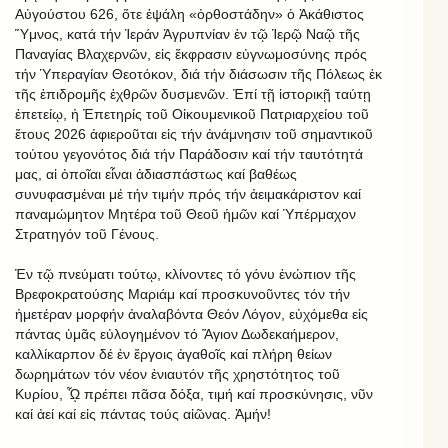
Αὐγούστου 626, ὅτε ἐψάλη «ὀρθοστάδην» ὁ Ἀκάθιστος
Ὕμνος, κατά τήν Ἱεράν Ἀγρυπνίαν ἐν τῷ Ἱερῷ Ναῷ τῆς
Παναγίας Βλαχερνῶν, εἰς ἔκφρασιν εὐγνωμοσύνης πρός
τήν Ὑπεραγίαν Θεοτόκον, διά τήν διάσωσιν τῆς Πόλεως ἐκ
τῆς ἐπιδρομῆς ἐχθρῶν δυσμενῶν. Ἐπί τῇ ἱστορικῇ ταύτῃ
ἐπετείῳ, ἡ Ἐπετηρίς τοῦ Οἰκουμενικοῦ Πατριαρχείου τοῦ
ἔτους 2026 ἀφιεροῦται εἰς τήν ἀνάμνησιν τοῦ σημαντικοῦ
τούτου γεγονότος διά τήν Παράδοσιν καί τήν ταυτότητά
μας, αἱ ὁποῖαι εἶναι ἀδιασπάστως καί βαθέως
συνυφασμέναι μέ τήν τιμήν πρός τήν ἀειμακάριστον καί
παναμώμητον Μητέρα τοῦ Θεοῦ ἡμῶν καί Ὑπέρμαχον
Στρατηγόν τοῦ Γένους.
Ἐν τῷ πνεύματι τούτῳ, κλίνοντες τό γόνυ ἐνώπιον τῆς
Βρεφοκρατούσης Μαριάμ καί προσκυνοῦντες τόν τήν
ἡμετέραν μορφήν ἀναλαβόντα Θεόν Λόγον, εὐχόμεθα εἰς
πάντας ὑμᾶς εὐλογημένον τό Ἅγιον Δωδεκαήμερον,
καλλίκαρπον δέ ἐν ἔργοις ἀγαθοῖς καί πλήρη θείων
δωρημάτων τόν νέον ἐνιαυτόν τῆς χρηστότητος τοῦ
Κυρίου, ᾯ πρέπει πᾶσα δόξα, τιμή καί προσκύνησις, νῦν
καί ἀεί καί εἰς πάντας τούς αἰῶνας. Ἀμήν!