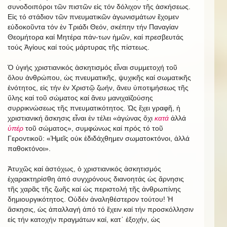
συνοδοιπόροι τῶν πιστῶν εἰς τόν δόλιχον τῆς ἀσκήσεως.
Εἰς τό στάδιον τῶν πνευματικῶν ἀγωνισμάτων ἔχομεν
εὐδοκοῦντα τόν ἐν Τριάδι Θεόν, σκέπην τήν Παναγίαν
Θεομήτορα καί Μητέρα πάν-των ἡμῶν, καί πρεσβευτάς
τούς Ἁγίους καί τούς μάρτυρας τῆς πίστεως.
Ὁ ὑγιής χριστιανικός ἀσκητισμός εἶναι συμμετοχή τοῦ
ὅλου ἀνθρώπου, ὡς πνευματικῆς, ψυχικῆς καί σωματικῆς
ἑνότητος, εἰς τήν ἐν Χριστῷ ζωήν, ἄνευ ὑποτιμήσεως τῆς
ὕλης καί τοῦ σώματος καί ἄνευ μανιχαϊζούσης
συρρικνώσεως τῆς πνευματικότητος. Ὡς ἔχει γραφῆ, ἡ
χριστιανική ἄσκησις εἶναι ἐν τέλει «ἀγώνας ὄχι
κατά
ἀλλά
ὑπέρ
τοῦ σώματος», συμφώνως καί πρός τό τοῦ
Γεροντικοῦ: «Ἡμεῖς οὐκ ἐδιδάχθημεν σωματοκτόνοι, ἀλλά
παθοκτόνοι».
Ἀτυχῶς καί ἀστόχως, ὁ χριστιανικός ἀσκητισμός
ἐχαρακτηρίσθη ἀπό συγχρόνους διανοητάς ὡς ἄρνησις
τῆς χαρᾶς τῆς ζωῆς καί ὡς περιστολή τῆς ἀνθρωπίνης
δημιουργικότητος. Οὐδέν ἀναληθέστερον τούτου! Ἡ
ἄσκησις, ὡς ἀπαλλαγή ἀπό τό ἔχειν καί τήν προσκόλλησιν
εἰς τήν κατοχήν πραγμάτων καί, κατ᾿ ἐξοχήν, ὡς