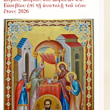
Εὐσεβίου ἐπί τῇ ἀνατολῇ τοῦ νέου
ἔτους 2026