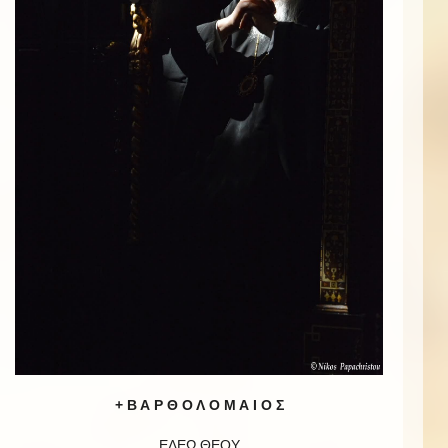
+ Β Α Ρ Θ Ο Λ Ο Μ Α Ι Ο Σ
ΕΛΕῼ ΘΕΟΥ