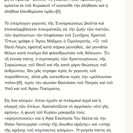
κρίνεται ἐκ τοῦ Κυριακοῦ «Γνώσεσθε τήν ἀλήθειαν καί ἡ
ἀλήθεια ἐλευθερώσει ὑμᾶς»[6].
Τό ὑπέρλογον γεγονός τῆς Ἐνσαρκώσεως βιοῦται καί
ἐπαναλαμβάνεται πνευματικῶς εἰς τήν ζωήν τῶν πιστῶν,
τῶν ἀγαπώντων τήν ἐπιφάνειαν τοῦ Σωτῆρος Χριστοῦ.
Ὅπως γράφει ὁ Ἅγιος Μάξιμος ὁ Ὁμολογητής, «Ὁ
τοῦ
Θεοῦ Λόγος ἐφάπαξ κατά σάρκα γεννηθείς, ἀεί γεννᾶται
θέλων κατά πνεῦμα διά φιλανθρωπίαν τοῖς θέλουσι». Ἐν
τῇ ἐννοίᾳ ταύτῃ, ὁ ἑορτασμός τῶν Χριστουγέννων, τῆς
Σαρκώσεως τοῦ Θεοῦ καί τῆς κατά χάριν θεώσεως τοῦ
ἀνθρώπου, δέν μᾶς στρέφει πρός ἕν γεγονός τοῦ
παρελθόντος, ἀλλά μᾶς κατευθύνει πρός τήν «μέλλουσαν
πόλιν»[8], πρός τήν αἰωνίαν Βασιλείαν τοῦ Πατρός καί τοῦ
Υἱοῦ καί τοῦ Ἁγίου Πνεύματος.
Εἰς ἕνα κόσμον, ὅπου ἠχοῦν αἱ πολεμικαί ἰαχαί καί ἡ
κλαγγή τῶν ὅπλων, διασαλπίζεται τό ἀγγελικόν «ἐπί γῆς
εἰρήνη», ἡ φωνή τοῦ Κυρίου μακαρίζει τούς
«εἰρηνοποιούς» καί ἡ Ἁγία Ἐκκλησία Του δέεται εἰς τήν
Θείαν Λειτουργίαν «ὑπέρ τῆς ἄνωθεν εἰρήνης» καί «ὑπέρ
τῆς εἰρήνης τοῦ σύμπαντος κόσμου». Ἡ γνησία πίστις εἰς