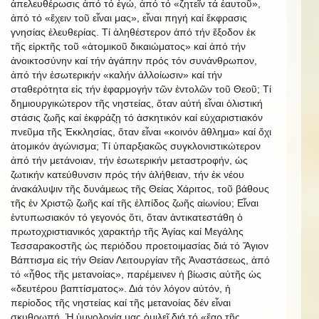
ἀπελευθέρωσις ἀπό τό ἐγώ, ἀπό τό «ζητεῖν τά ἑαυτοῦ»,
ἀπό τό «ἔχειν τοῦ εἶναι μας», εἶναι πηγή καί ἔκφρασις
γνησίας ἐλευθερίας. Τί ἀληθέστερον ἀπό τήν ἔξοδον ἐκ
τῆς εἱρκτῆς τοῦ «ἀτομικοῦ δικαιώματος» καί ἀπό τήν
ἀνοικτοσύνην καί τήν ἀγάπην πρός τόν συνάνθρωπον,
ἀπό τήν ἐσωτερικήν «καλήν ἀλλοίωσιν» καί τήν
σταθερότητα εἰς τήν ἐφαρμογήν τῶν ἐντολῶν τοῦ Θεοῦ; Τί
δημιουργικώτερον τῆς νηστείας, ὅταν αὐτή εἶναι ὁλιστική
στάσις ζωῆς καί ἐκφράζῃ τό ἀσκητικόν καί εὐχαριστιακόν
πνεῦμα τῆς Ἐκκλησίας, ὅταν εἶναι «κοινόν ἄθλημα» καί ὄχι
ἀτομικόν ἀγώνισμα; Τί ὑπαρξιακῶς συγκλονιστικώτερον
ἀπό τήν μετάνοιαν, τήν ἐσωτερικήν μεταστροφήν, ὡς
ζωτικήν κατεύθυνσιν πρός τήν ἀλήθειαν, τήν ἐκ νέου
ἀνακάλυψιν τῆς δυνάμεως τῆς Θείας Χάριτος, τοῦ βάθους
τῆς ἐν Χριστῷ ζωῆς καί τῆς ἐλπίδος ζωῆς αἰωνίου; Εἶναι
ἐντυπωσιακόν τό γεγονός ὅτι, ὅταν ἀντικατεστάθη ὁ
πρωτοχριστιανικός χαρακτήρ τῆς Ἁγίας καί Μεγάλης
Τεσσαρακοστῆς ὡς περιόδου προετοιμασίας διά τό Ἅγιον
Βάπτισμα εἰς τήν Θείαν Λειτουργίαν τῆς Ἀναστάσεως, ἀπό
τό «ἦθος τῆς μετανοίας», παρέμεινεν ἡ βίωσις αὐτῆς ὡς
«δευτέρου βαπτίσματος». Διά τόν λόγον αὐτόν, ἡ
περίοδος τῆς νηστείας καί τῆς μετανοίας δέν εἶναι
σκυθρωπή. Ἡ ὑμνολογία μας ὁμιλεῖ διά τό «ἔαρ τῆς