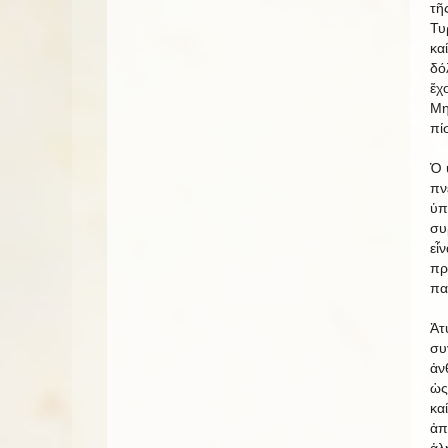
τῆ
Τυ
κα
δό
ἔχ
Μη
πί
Ὁ 
πν
ὑπ
συ
εἶ
πρ
πα
Ἀτ
συ
ἀν
ὡς
κα
ἀπ
ἀλ