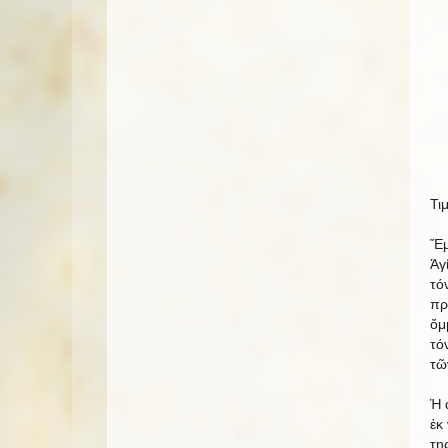
Τι
Ἔμ
Ἁγ
τό
πρ
ὄμ
τό
τῶ
Ἡ 
ἐκ
τη