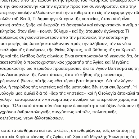
ό τήν ἀνοικτοσύνην καί τήν ἀγάπην πρός τόν συνάνθρωπον, ἀπό τήν
ωτερικήν «καλήν ἀλλοίωσιν» καί τήν σταθερότητα εἰς τήν ἐφαρμογήν τῶ
τολῶν τοῦ Θεοῦ; Τί δημιουργικώτερον τῆς νηστείας, ὅταν αὐτή εἶναι
ιστική στάσις ζωῆς καί ἐκφράζῃ τό ἀσκητικόν καί εὐχαριστιακόν πνεῦμα 
κλησίας, ὅταν εἶναι «κοινόν ἄθλημα» καί ὄχι ἀτομικόν ἀγώνισμα; Τί
αρξιακῶς συγκλονιστικώτερον ἀπό τήν μετάνοιαν, τήν ἐσωτερικήν
ταστροφήν, ὡς ζωτικήν κατεύθυνσιν πρός τήν ἀλήθειαν, τήν ἐκ νέου
ακάλυψιν τῆς δυνάμεως τῆς Θείας Χάριτος, τοῦ βάθους τῆς ἐν Χριστῷ
ῆς καί τῆς ἐλπίδος ζωῆς αἰωνίου; Εἶναι ἐντυπωσιακόν τό γεγονός ὅτι, ὅ
τικατεστάθη ὁ πρωτοχριστιανικός χαρακτήρ τῆς Ἁγίας καί Μεγάλης
σσαρακοστῆς ὡς περιόδου προετοιμασίας διά τό Ἅγιον Βάπτισμα εἰς τή
ίαν Λειτουργίαν τῆς Ἀναστάσεως, ἀπό τό «ἦθος τῆς μετανοίας»,
ρέμεινεν ἡ βίωσις αὐτῆς ὡς «δευτέρου βαπτίσματος». Διά τόν λόγον
τόν, ἡ περίοδος τῆς νηστείας καί τῆς μετανοίας δέν εἶναι σκυθρωπή. Ἡ
νολογία μας ὁμιλεῖ διά τό «ἔαρ τῆς νηστείας» καί ἡ Θεολογία ἀποκαλεῖ τ
γάλην Τεσσαρακοστήν «πνευματικήν ἄνοιξιν» καί «περίοδον χαρᾶς καί
τός». Ὅλα αὐτά ἀποκτοῦν ἰδιαιτέραν ἐπικαιρότητα καί ἀξίαν ἐνώπιον τ
γχρόνου ἀνθρωπολογικῆς συγχύσεως καί τῶν, πολιτισμικῆς
οελεύσεως, νέων ἀλλοτριώσεων.
 αὐτά τά αἰσθήματα καί τάς σκέψεις, ὑπενθυμίζοντες τοῖς ἐν ἁπάσῃ τῇ
σποτείᾳ Κυρίου τέκνοις τῆς Ἁγίας τοῦ Χριστοῦ Μεγάλης Ἐκκλησίας ὅτι,