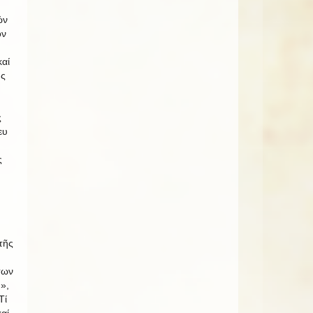
ῶν
όν
αί
ῆς
ς
ευ
ς
τῆς
των
»,
Τί
αί