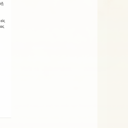
τῇ
εἰς
τας