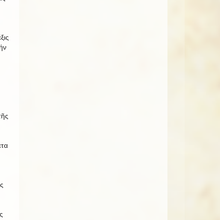
ξις
ήν
τῆς
ετα
ς
ῇ
ς