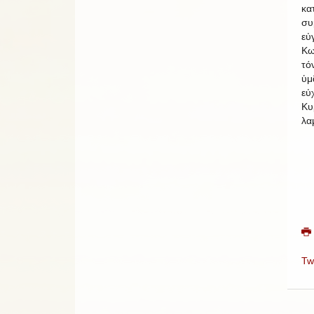
κα
συ
εὐ
Κω
τό
ὑμ
εὐ
Κυ
λα
Tw