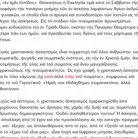
ς «ἐν ἡμῖν ἐλπίδος». Θεοκινήτως ἡ Ἐκκλησία τιμᾷ κατά τό Σάββατον τῆς
ροφάγου τήν πανίερον μνήμην τῶν ἐν ἀσκήσει λαμψάντων Ἁγίων ἀνδρ
ί γυναικῶν, οἱ ὁποῖοι εἶναι οἱ ἀρωγοί καί συνοδοιπόροι τῶν πιστῶν εἰς τ
λιχον τῆς ἀσκήσεως. Εἰς τό στάδιον τῶν πνευματικῶν ἀγωνισμάτων
ομεν εὐδοκοῦντα τόν ἐν Τριάδι Θεόν, σκέπην τήν Παναγίαν Θεομήτορα κ
τέρα πάν-των ἡμῶν, καί πρεσβευτάς τούς Ἁγίους καί τούς μάρτυρας τ
στεως.
ὑγιής χριστιανικός ἀσκητισμός εἶναι συμμετοχή τοῦ ὅλου ἀνθρώπου, ὡ
ευματικῆς, ψυχικῆς καί σωματικῆς ἑνότητος, εἰς τήν ἐν Χριστῷ ζωήν, ἄν
οτιμήσεως τῆς ὕλης καί τοῦ σώματος καί ἄνευ μανιχαϊζούσης
ρρικνώσεως τῆς πνευματικότητος. Ὡς ἔχει γραφῆ, ἡ χριστιανική ἄσκησι
ναι ἐν τέλει «ἀγώνας ὄχι
κατά
ἀλλά
ὑπέρ
τοῦ σώματος», συμφώνως καί
ός τό τοῦ Γεροντικοῦ: «Ἡμεῖς οὐκ ἐδιδάχθημεν σωματοκτόνοι, ἀλλά
θοκτόνοι».
υχῶς καί ἀστόχως, ὁ χριστιανικός ἀσκητισμός ἐχαρακτηρίσθη ἀπό
γχρόνους διανοητάς ὡς ἄρνησις τῆς χαρᾶς τῆς ζωῆς καί ὡς περιστολή 
θρωπίνης δημιουργικότητος. Οὐδέν ἀναληθέστερον τούτου! Ἡ ἄσκησις,
 ἀπαλλαγή ἀπό τό ἔχειν καί τήν προσκόλλησιν εἰς τήν κατοχήν πραγμά
ί, κατ᾿ ἐξοχήν, ὡς ἀπελευθέρωσις ἀπό τό ἐγώ, ἀπό τό «ζητεῖν τά ἑαυτοῦ
ό τό «ἔχειν τοῦ εἶναι μας», εἶναι πηγή καί ἔκφρασις γνησίας ἐλευθερίας. 
ηθέστερον ἀπό τήν ἔξοδον ἐκ τῆς εἱρκτῆς τοῦ «ἀτομικοῦ δικαιώματος» κ