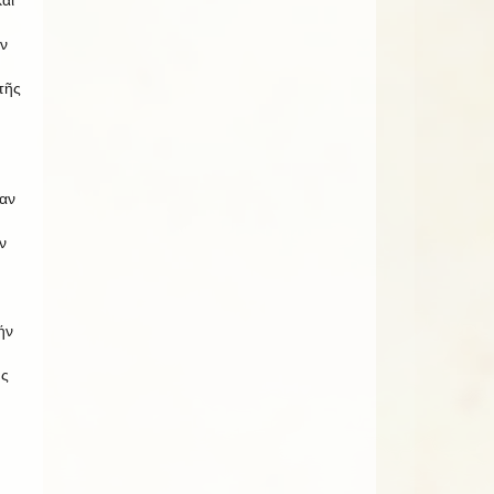
ν
τῆς
ταν
ν
ήν
ῆς