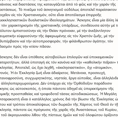
φάνσεις καί διαστάσεις της καταυγάζεται ἀπό τό φῶς καί τήν χαράν τῆς
αστάσεως. Τό πνεῦμα τοῦ ἀσκητισμοῦ οὐδόλως ἀποτελεῖ παρείσακτον
οιχεῖον εἰς τόν Χριστιανισμόν, οὔτε εἶναι ἀποτέλεσμα ἐπιρροῆς
ωεκκλησιαστικῶν δυαλιστικῶν ἰδεολογημάτων. Ἄσκησις εἶναι μία ἄλλη λέ
ά τόν χαρακτηρισμόν τῆς χριστιανικῆς ὑπάρξεως, συνδέουσα αὐτήν μέ τ
όλυτον ἐμπιστοσύνην εἰς τήν Θείαν πρόνοιαν, μέ τήν ἀνεξάντλητον
ευματικήν εὐφροσύνην τῆς ἀφιερωμένης εἰς τόν Χριστόν ζωῆς, μέ τήν
θυπέρβασιν καί τήν αὐτοπροσφοράν, τήν φιλάνθρωπον ἀγάπην, τόν
βασμόν πρός τήν κτίσιν πᾶσαν.
ἄσκησις δέν εἶναι ὑπόθεσις αὐτοβούλων ἐπιλογῶν καί ὑποκειμενικῶν
ιαιτεροτήτων, ἀλλά ὑποταγή εἰς τόν κανόνα καί τήν «καθολικήν πεῖραν» 
κλησίας. Ἀποτελεῖ, ὡς ἔχει λεχθῆ, «ἐκκλησιαστικόν», ὄχι «ἀτομικόν»,
γονός. Ἡ ἐν Ἐκκλησίᾳ ζωή εἶναι ἀδιαίρετος. Μετάνοια, προσευχή,
πεινοφροσύνη, συγχωρητικότης, νηστεία, ἔργα εὐποιΐας, εἶναι ἀλληλένδ
ί ἀλληλοπεριχωρούμενα. Δέν ὑπάρχει εἰς τήν Ὀρθόδοξον παράδοσιν
κησις ὡς αὐτοσκοπός, ἡ ὁποία πάντοτε ὁδηγεῖ εἰς ὑπερεκτίμησιν τῆς
ομικῆς προσπαθείας καί τροφοδοτεῖ τάσεις αὐτοδικαιώσεως. Ἡ Μεγάλη
σσαρακοστή εἶναι ὁ κατάλληλος χρόνος διά τήν βίωσιν τῆς Ἐκκλησίας ὡ
που καί τρόπου ἀποκαλύψεως τῶν δωρεῶν τῆς Χάριτος τοῦ Θεοῦ ἐν τ
κλησίᾳ, πάντοτε ὡς πρόγευσις τῆς χαρᾶς τῆς Ἀναστάσεως τοῦ Κυρίου,
 τοῦ ἀκρογωνιαίου λίθου τῆς πίστεως ἡμῶν καί τοῦ ὁλοφώτου ὁρίζοντο