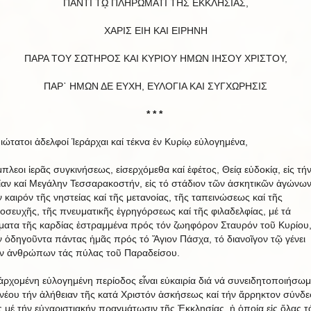
ΠΑΝΤΙ Τῼ ΠΛΗΡΩΜΑΤΙ ΤΗΣ ΕΚΚΛΗΣΙΑΣ,
ΧΑΡΙΣ ΕΙΗ ΚΑΙ ΕΙΡΗΝΗ
ΠΑΡΑ ΤΟΥ ΣΩΤΗΡΟΣ ΚΑΙ ΚΥΡΙΟΥ ΗΜΩΝ ΙΗΣΟΥ ΧΡΙΣΤΟΥ,
ΠΑΡ᾿ HΜΩΝ ΔΕ ΕΥΧΗ, ΕΥΛΟΓΙΑ ΚΑΙ ΣΥΓΧΩΡΗΣΙΣ
* * *
μιώτατοι ἀδελφοί Ἱεράρχαι καί τέκνα ἐν Κυρίῳ εὐλογημένα,
πλεοι ἱερᾶς συγκινήσεως, εἰσερχόμεθα καί ἐφέτος, Θείᾳ εὐδοκίᾳ, εἰς τή
ίαν καί Μεγάλην Τεσσαρακοστήν, εἰς τό στάδιον τῶν ἀσκητικῶν ἀγώνων
ν καιρόν τῆς νηστείας καί τῆς μετανοίας, τῆς ταπεινώσεως καί τῆς
οσευχῆς, τῆς πνευματικῆς ἐγρηγόρσεως καί τῆς φιλαδελφίας, μέ τά
ματα τῆς καρδίας ἐστραμμένα πρός τόν ζωηφόρον Σταυρόν τοῦ Κυρίου
ν ὁδηγοῦντα πάντας ἡμᾶς πρός τό Ἅγιον Πάσχα, τό διανοῖγον τῷ γένει
ν ἀνθρώπων τάς πύλας τοῦ Παραδείσου.
ἀρχομένη εὐλογημένη περίοδος εἶναι εὐκαιρία διά νά συνειδητοποιήσωμ
 νέου τήν ἀλήθειαν τῆς κατά Χριστόν ἀσκήσεως καί τήν ἄρρηκτον σύνδε
ς μέ τήν εὐχαριστιακήν πραγμάτωσιν τῆς Ἐκκλησίας, ἡ ὁποία εἰς ὅλας τ