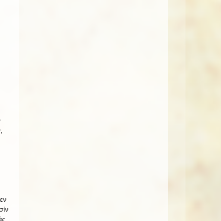
ν
,
,
εν
σίν
άς