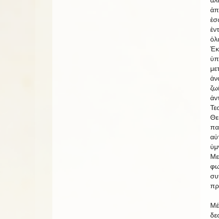
ἀπ
ἐσ
ἐν
ὁλ
Ἐκ
ὑπ
με
ἀν
ζω
ἀν
Τε
Θε
πα
αὐ
ὑμ
Με
φω
συ
πρ
Μέ
δε