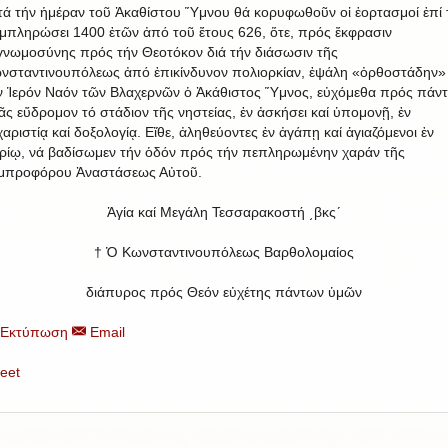
τά τήν ἡμέραν τοῦ Ἀκαθίστου Ὕμνου θά κορυφωθοῦν οἱ ἑορτασμοί ἐπί 
μπληρώσει 1400 ἐτῶν ἀπό τοῦ ἔτους 626, ὅτε, πρός ἔκφρασιν
γνωμοσύνης πρός τήν Θεοτόκον διά τήν διάσωσιν τῆς
νσταντινουπόλεως ἀπό ἐπικίνδυνον πολιορκίαν, ἐψάλη «ὀρθοστάδην» 
ν Ἱερόν Ναόν τῶν Βλαχερνῶν ὁ Ἀκάθιστος Ὕμνος, εὐχόμεθα πρός πάν
ᾶς εὔδρομον τό στάδιον τῆς νηστείας, ἐν ἀσκήσει καί ὑπομονῇ, ἐν
χαριστίᾳ καί δοξολογίᾳ. Εἴθε, ἀληθεύοντες ἐν ἀγάπῃ καί ἁγιαζόμενοι ἐν
ρίῳ, νά βαδίσωμεν τήν ὁδόν πρός τήν πεπληρωμένην χαράν τῆς
μπροφόρου Ἀναστάσεως Αὐτοῦ.
Ἁγία καί Μεγάλη Τεσσαρακοστή ͵βκςʹ
† Ὁ Κωνσταντινουπόλεως Βαρθολομαίος
διάπυρος πρός Θεόν εὐχέτης πάντων ὑμῶν
Εκτύπωση
Email
eet