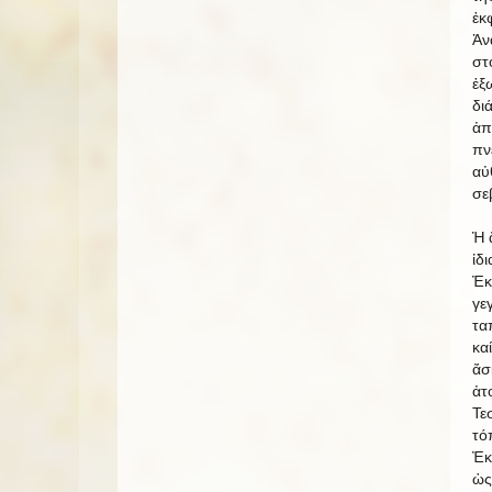
ἐκ
Ἀν
στ
ἐξ
δι
ἀπ
πν
αὐ
σε
Ἡ 
ἰδ
Ἐκ
γε
τα
κα
ἄσ
ἀτ
Τε
τό
Ἐκ
ὡς