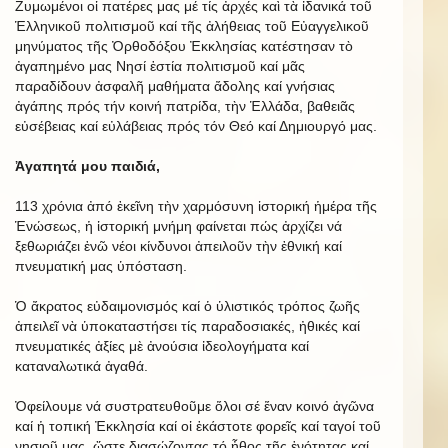
Ζυμωμένοι οἱ πατέρες μας μέ τίς ἀρχές καὶ τὰ ἰδανικά τοῦ
Ἑλληνικοῦ πολιτισμοῦ καί τῆς ἀλήθειας τοῦ Εὐαγγελικοῦ
μηνύματος τῆς Ὀρθοδόξου Ἐκκλησίας κατέστησαν τὸ
ἀγαπημένο μας Νησί ἑστία πολιτισμοῦ καί μᾶς
παραδίδουν ἀσφαλῆ μαθήματα ἄδολης καί γνήσιας
ἀγάπης πρός τήν κοινή πατρίδα, τὴν Ἑλλάδα, βαθειᾶς
εὐσέβειας καί εὐλάβειας πρός τόν Θεό καί Δημιουργό μας.
Ἀγαπητά μου παιδιά,
113 χρόνια ἀπό ἐκεῖνη τὴν χαρμόσυνη ἱστορική ἡμέρα τῆς
Ἑνώσεως, ἡ ἱστορική μνήμη φαίνεται πώς ἀρχίζει νά
ξεθωριάζει ἐνῶ νέοι κίνδυνοι ἀπειλοῦν τὴν ἐθνική καί
πνευματική μας ὑπόσταση.
Ὁ ἄκρατος εὐδαιμονισμός καί ὁ ὑλιστικός τρόπος ζωῆς
ἀπειλεῖ νὰ ὑποκαταστήσει τίς παραδοσιακές, ἠθικές καί
πνευματικές ἀξίες μὲ ἀνούσια ἰδεολογήματα καί
καταναλωτικά ἀγαθά.
Ὀφείλουμε νά συστρατευθοῦμε ὅλοι σέ ἕναν κοινό ἀγῶνα
καί ἡ τοπική Ἐκκλησία καί οἱ ἑκάστοτε φορεῖς καί ταγοί τοῦ
νησιοῦ μας, ὥστε διασώζοντας τό ἦθος τῆς ἑνότητας καί