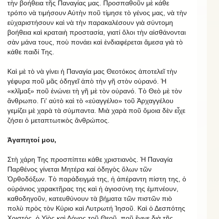
τὴν βοήθεια τῆς Παναγίας μας. Προσπαθοῦν μὲ κάθε
τρόπο νὰ τιμήσουν Αὐτὴν ποῦ τίμησε τὸ γένος μας, νὰ τὴν
εὐχαριστήσουν καὶ νὰ τὴν παρακαλέσουν γιὰ σύντομη
βοήθεια καὶ κραταιὴ προστασία, γιατί ὅλοι τὴν αἰσθάνονται
σὰν μάνα τους, ποὺ πονάει καὶ ἐνδιαφέρεται ἄμεσα γιὰ τὸ
κάθε παιδί Της.
Καὶ μὲ τὸ νὰ γίνει ἡ Παναγία μας Θεοτόκος ἀποτελεῖ τὴν
γέφυρα ποῦ μᾶς ὁδηγεῖ ἀπὸ τὴν γῆ στὸν οὐρανό. Ἡ
«κλῖμαξ» ποῦ ἑνώνει τὴ γῆ μὲ τὸν οὐρανό. Τὸ Θεὸ μὲ τὸν
ἄνθρωπο. Γι' αὐτὸ καὶ τὸ «εὐαγγέλιο» τοῦ Ἀρχαγγέλου
γεμίζει μὲ χαρὰ τὰ σύμπαντα. Μιὰ χαρὰ ποῦ ὅμοια δὲν εἶχε
ζήσει ὁ μεταπτωτικὸς ἄνθρώπος.
Ἀγαπητοί μου,
Στὴ χάρη Της προσπίπτει κάθε χριστιανὸς. Ἡ Παναγία
Παρθένος γίνεται Μητέρα καί ὁδηγὸς ὅλων τῶν
Ὀρθοδόξων. Τὸ παράδειγμά της, ἡ ἀπέραντη πίστη της, ὁ
οὐράνιος χαρακτῆρας της καὶ ἡ ἁγιοσύνη της ἐμπνέουν,
καθοδηγοῦν, κατευθύνουν τὰ βήματα τῶν πιστῶν πιὸ
πολὺ πρὸς τὸν Κύριο καὶ Λυτρωτή Ἰησοῦ. Καὶ ὁ Δεσπότης
Χριστός, ὁ Υἱὸς καὶ Λόγος τοῦ Θεοῦ, ποῦ ἔγινε διὰ τῆς