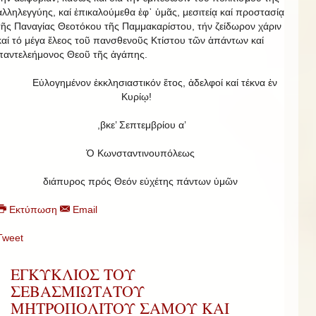
ἀλληλεγγύης, καί ἐπικαλούμεθα ἐφ᾿ ὑμᾶς, μεσιτείᾳ καί προστασίᾳ
τῆς Παναγίας Θεοτόκου τῆς Παμμακαρίστου, τήν ζείδωρον χάριν
καί τό μέγα ἔλεος τοῦ πανσθενοῦς Κτίστου τῶν ἁπάντων καί
παντελεήμονος Θεοῦ τῆς ἀγάπης.
Εὐλογημένον ἐκκλησιαστικόν ἔτος, ἀδελφοί καί τέκνα ἐν
Κυρίῳ!
,βκε’ Σεπτεμβρίου α’
Ὁ Κωνσταντινουπόλεως
διάπυρος πρός Θεόν εὐχέτης πάντων ὑμῶν
Εκτύπωση
Email
Tweet
ΕΓΚΥΚΛΙΟΣ ΤΟΥ
ΣΕΒΑΣΜΙΩΤΑΤΟΥ
ΜΗΤΡΟΠΟΛΙΤΟΥ ΣΑΜΟΥ ΚΑΙ