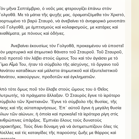
Τόν μῆνα Σεπτέμβριο, ὁ νοῦς μας φτερουγίζει ἐπάνω στὸν
Γολγοθᾶ. Με τὰ μάτια τῆς ψυχῆς μας, ὁραματιζόμεθα τὸν Χριστό,
φορτωμένο τὸ βαρύ Σταυρό, νὰ ἀνεβαίνει τὸ ἀνηφορικὸ μονοπάτι
τοῦ Γολγοθᾶ, με ἐμπτισμούς καὶ κολαφισμούς, με κατάρες καὶ
ἀναθέματα, με πόνους καὶ ὀδήνες.
Ἀνεβαίνει ἐκουσίως τὸν Γολγοθᾶ, προκειμένου νὰ ὑποστεῖ
τὸν μαρτυρικὸ καὶ ἀτιμωτικό θάνατο τοῦ Σταυροῦ. Τοῦ Σταυροῦ,
ποῦ προτοῦ τὸν λάβει στούς ὥμους Του καὶ τὸν ἁγιάσει με τὸ
Τίμιο Αἷμά Του, ήταν τὸ σύμβολο τῆς αἰσχύνης, τὸ ὄργανο τοῦ
θανάτου καταδίκων καὶ μάλιστα ἀτιμωτικοῦ καὶ ἐξευτελιστικοῦ
θανάτου, κακούργων, προδοτῶν καὶ ἐγκληματιῶν.
Ἀπὸ τότε ὅμως ποῦ τὸν ἔλαβε στούς ὥμους του ὁ Θεῖος
Λυτρωτής, τὰ πράγματα ἄλλαξαν. Ὁ Σταυρὸς ἔγινε τὸ ἱερότερο
σύμβολο τῶν Χριστιανῶν. Ἔγινε τὸ σύμβολο τῆς θυσίας, τῆς
νίκης καὶ τῆς αὐταπαρνήσεως. Ἐπ᾿ αὐτοῦ ἔγινε ἡ μεγάλη θυσία
ὅλων τῶν αἰώνων, ἡ ὁποία καὶ προκαλεῖ τὰ ἱερότερα ρίγη στὶς
ἀνθρώπινες ὑπάρξεις. Ἐμπνέει ὅλους τοὺς δυνατοὺς
χαρακτῆρες. Τοὺς δίνει δύναμη γιὰ νὰ ἀντιμετωπίζουν ὅλες τὶς
θύελλες καὶ τὶς καταιγίδες τῆς παρούσης ζωῆς με θάρρος καὶ
καρτερία.