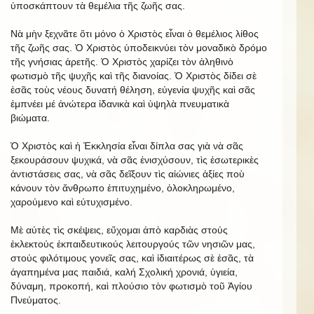
ὑποσκάπτουν τὰ θεμέλια τῆς ζωῆς σας.
Νὰ μὴν ξεχνᾶτε ὅτι μόνo ὁ Χριστὸς εἶναι ὁ θεμέλιος λίθος
τῆς ζωῆς σας. Ὁ Χριστὸς ὑποδεικνύει τὸν μοναδικὸ δρόμο
τῆς γνήσιας ἀρετῆς. Ὁ Χριστὸς χαρίζει τὸν ἀληθινὸ
φωτισμὸ τῆς ψυχῆς καὶ τῆς διανοίας. Ὁ Χριστὸς δίδει σὲ
ἐσᾶς τοὺς νέους δυνατή θέληση, εὐγενία ψυχῆς καὶ σᾶς
ἐμπνέει μέ ἀνώτερα ἰδανικὰ καὶ ὑψηλὰ πνευματικὰ
βιώματα.
Ὁ Χριστὸς καὶ ἡ Ἐκκλησία εἶναι δίπλα σας γιὰ νὰ σᾶς
ξεκουράσουν ψυχικά, νὰ σᾶς ἐνισχύσουν, τὶς ἐσωτερικὲς
ἀντιστάσεις σας, νὰ σᾶς δεῖξουν τὶς αἰώνιες ἀξίες ποὺ
κάνουν τὸν ἄνθρωπο ἐπιτυχημένο, ὁλοκληρωμένο,
χαρούμενο καὶ εὐτυχισμένο.
Μὲ αὐτὲς τὶς σκέψεις, εὔχομαι ἀπὸ καρδιὰς στούς
ἐκλεκτούς ἐκπαιδευτικούς λειτουργούς τῶν νησιῶν μας,
στούς φιλότιμους γονεῖς σας, καὶ ἰδιαιτέρως σὲ ἐσᾶς, τὰ
ἀγαπημένα μας παιδιά, καλή Σχολική χρονιά, ὑγιεία,
δύναμη, προκοπή, καὶ πλούσιο τὸν φωτισμὸ τοῦ Ἁγίου
Πνεύματος.