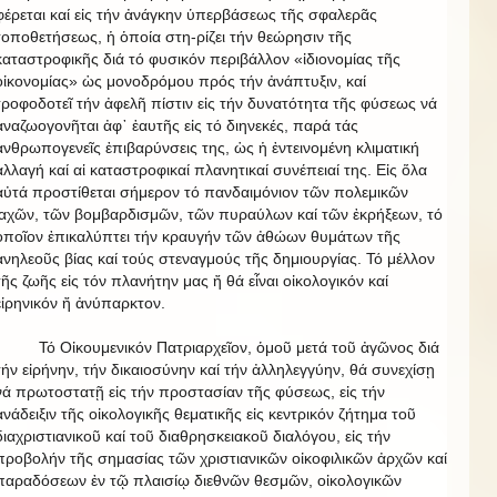
φέρεται καί εἰς τήν ἀνάγκην ὑπερβάσεως τῆς σφαλερᾶς
τοποθετήσεως, ἡ ὁποία στη-ρίζει τήν θεώρησιν τῆς
καταστροφικῆς διά τό φυσικόν περιβάλλον «ἰδιονομίας τῆς
οἰκονομίας» ὡς μονοδρόμου πρός τήν ἀνάπτυξιν, καί
τροφοδοτεῖ τήν ἀφελῆ πίστιν εἰς τήν δυνατότητα τῆς φύσεως νά
ἀναζωογονῆται ἀφ᾿ ἑαυτῆς εἰς τό διηνεκές, παρά τάς
ἀνθρωπογενεῖς ἐπιβαρύνσεις της, ὡς ἡ ἐντεινομένη κλιματική
ἀλλαγή καί αἱ καταστροφικαί πλανητικαί συνέπειαί της. Εἰς ὅλα
αὐτά προστίθεται σήμερον τό πανδαιμόνιον τῶν πολεμικῶν
ἰαχῶν, τῶν βομβαρδισμῶν, τῶν πυραύλων καί τῶν ἐκρήξεων, τό
ὁποῖον ἐπικαλύπτει τήν κραυγήν τῶν ἀθώων θυμάτων τῆς
ἀνηλεοῦς βίας καί τούς στεναγμούς τῆς δημιουργίας. Τό μέλλον
τῆς ζωῆς εἰς τόν πλανήτην μας ἤ θά εἶναι οἰκολογικόν καί
εἰρηνικόν ἤ ἀνύπαρκτον.
Τό Οἰκουμενικόν Πατριαρχεῖον, ὁμοῦ μετά τοῦ ἀγῶνος διά
τήν εἰρήνην, τήν δικαιοσύνην καί τήν ἀλληλεγγύην, θά συνεχίσῃ
νά πρωτοστατῇ εἰς τήν προστασίαν τῆς φύσεως, εἰς τήν
ἀνάδειξιν τῆς οἰκολογικῆς θεματικῆς εἰς κεντρικόν ζήτημα τοῦ
διαχριστιανικοῦ καί τοῦ διαθρησκειακοῦ διαλόγου, εἰς τήν
προβολήν τῆς σημασίας τῶν χριστιανικῶν οἰκοφιλικῶν ἀρχῶν καί
παραδόσεων ἐν τῷ πλαισίῳ διεθνῶν θεσμῶν, οἰκολογικῶν