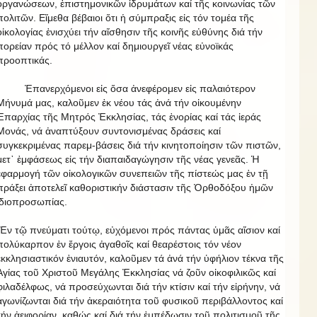
ὀργανώσεων, ἐπιστημονικῶν ἱδρυμάτων καί τῆς κοινωνίας τῶν
πολιτῶν. Εἴμεθα βέβαιοι ὅτι ἡ σύμπραξις εἰς τόν τομέα τῆς
οἰκολογίας ἐνισχύει τήν αἴσθησιν τῆς κοινῆς εὐθύνης διά τήν
πορείαν πρός τό μέλλον καί δημιουργεῖ νέας εὐνοϊκάς
προοπτικάς.
Ἐπανερχόμενοι εἰς ὅσα ἀνεφέρομεν εἰς παλαιότερον
Μήνυμά μας, καλοῦμεν ἐκ νέου τάς ἀνά τήν οἰκουμένην
Ἐπαρχίας τῆς Μητρός Ἐκκλησίας, τάς ἐνορίας καί τάς ἱεράς
Μονάς, νά ἀναπτύξουν συντονισμένας δράσεις καί
συγκεκριμένας παρεμ-βάσεις διά τήν κινητοποίησιν τῶν πιστῶν,
μετ᾿ ἐμφάσεως εἰς τήν διαπαιδαγώγησιν τῆς νέας γενεᾶς. Ἡ
ἐφαρμογή τῶν οἰκολογικῶν συνεπειῶν τῆς πίστεώς μας ἐν τῇ
πράξει ἀποτελεῖ καθοριστικήν διάστασιν τῆς Ὀρθοδόξου ἡμῶν
ἰδιοπροσωπίας.
Ἐν τῷ πνεύματι τούτῳ, εὐχόμενοι πρός πάντας ὑμᾶς αἴσιον καί
πολύκαρπον ἐν ἔργοις ἀγαθοῖς καί θεαρέστοις τόν νέον
ἐκκλησιαστικόν ἐνιαυτόν, καλοῦμεν τά ἀνά τήν ὑφήλιον τέκνα τῆς
Ἁγίας τοῦ Χριστοῦ Μεγάλης Ἐκκλησίας νά ζοῦν οἰκοφιλικῶς καί
φιλαδέλφως, νά προσεύχωνται διά τήν κτίσιν καί τήν εἰρήνην, νά
ἀγωνίζωνται διά τήν ἀκεραιότητα τοῦ φυσικοῦ περιβάλλοντος καί
τήν ἀειφορίαν, καθώς καί διά τήν ἐμπέδωσιν τοῦ πολιτισμοῦ τῆς