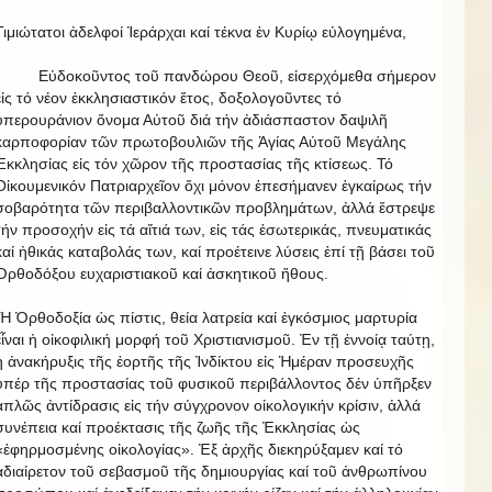
Τιμιώτατοι ἀδελφοί Ἱεράρχαι καί τέκνα ἐν Κυρίῳ εὐλογημένα,
Εὐδοκοῦντος τοῦ πανδώρου Θεοῦ, εἰσερχόμεθα σήμερον
εἰς τό νέον ἐκκλησιαστικόν ἔτος, δοξολογοῦντες τό
ὑπερουράνιον ὄνομα Αὐτοῦ διά τήν ἀδιάσπαστον δαψιλῆ
καρποφορίαν τῶν πρωτοβουλιῶν τῆς Ἁγίας Αὐτοῦ Μεγάλης
Ἐκκλησίας εἰς τόν χῶρον τῆς προστασίας τῆς κτίσεως. Τό
Οἰκουμενικόν Πατριαρχεῖον ὄχι μόνον ἐπεσήμανεν ἐγκαίρως τήν
σοβαρότητα τῶν περιβαλλοντικῶν προβλημάτων, ἀλλά ἔστρεψε
τήν προσοχήν εἰς τά αἴτιά των, εἰς τάς ἐσωτερικάς, πνευματικάς
καί ἠθικάς καταβολάς των, καί προέτεινε λύσεις ἐπί τῇ βάσει τοῦ
Ὀρθοδόξου ευχαριστιακοῦ καί ἀσκητικοῦ ἤθους.
Ἡ Ὀρθοδοξία ὡς πίστις, θεία λατρεία καί ἐγκόσμιος μαρτυρία
εἶναι ἡ οἰκοφιλική μορφή τοῦ Χριστιανισμοῦ. Ἐν τῇ ἐννοίᾳ ταύτῃ,
ἡ ἀνακήρυξις τῆς ἑορτῆς τῆς Ἰνδίκτου εἰς Ἡμέραν προσευχῆς
ὑπέρ τῆς προστασίας τοῦ φυσικοῦ περιβάλλοντος δέν ὑπῆρξεν
ἁπλῶς ἀντίδρασις εἰς τήν σύγχρονον οἰκολογικήν κρίσιν, ἀλλά
συνέπεια καί προέκτασις τῆς ζωῆς τῆς Ἐκκλησίας ὡς
«ἐφηρμοσμένης οἰκολογίας». Ἐξ ἀρχῆς διεκηρύξαμεν καί τό
ἀδιαίρετον τοῦ σεβασμοῦ τῆς δημιουργίας καί τοῦ ἀνθρωπίνου