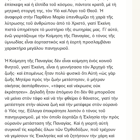
ἐπίσκεψη καὶ ἡ ἐλπίδα τοῦ κόσμου, πάντοτε κρατᾶ, μὲ τὴ
μητρικὴ στοργή της, τὸν Υἱὸ καὶ Λόγο τοῦ Θεοῦ. Ἡ
ἀναφορὰ στὴν Παρθένο Μαρία ὑπενθυμίζει τὴ χαρὰ τῆς
λύτρωσης τοῦ ἀνθρώπου ἀπὸ τὸ Χριστό, γιατί Ἐκείνη
πιστὰ ὑπηρέτησε τὸ μυστήριο τῆς σωτηρίας μας. Γι' αὐτό,
ἐνῶ γιορτάζουμε τὴν Κοίμηση τῆς Παναγίας, ὁ τόνος τῆς
ὑμνωδίας εἶναι ἑορταστικὸς καὶ ἡ ἑορτὴ προσλαμβάνει
χαρακτήρα μεγάλου πανηγυριοῦ.
Ἡ Κοίμηση τῆς Παναγίας δὲν εἶναι κοίμηση ἑνὸς κοινοῦ
θνητοῦ, γιατί Ἐκείνη, εἶναι ἡ γεννήσασα τόν Ἀρχηγὸ τῆς
ζωῆς· καὶ ἑπομένως ἦταν πολὺ φυσικὸ ὅτι Αὐτὴ «ὡς γὰρ
ζωῆς Μητέρα πρὸς τὴν ζωὴν μετέστησεν, ὁ μήτραν
οἰκήσας ἀειπάρθενον», «τάφος καὶ νέκρωσις οὐκ
ἐκράτησεν». Δηλαδὴ ἦταν ἑπόμενο ὅτι δὲν θὰ μποροῦσε
νὰ μείνει στὸν τάφο καὶ νὰ τὴν φθείρει ὁ θάνατος, γιατί τὴν
μετέστησε στὴν αἰώνια ζωὴ καὶ τὴν μετέφερε στὸν οὐρανὸ
ὁ Υἱός της. Εὔλογα ἐπεκράτησε λοιπὸν ὁ τόνος τοῦ
πανηγυρισμοῦ, μὲ τὸν ὁποῖο ἑορτάζει ἡ Ἐκλησία τὴν πρὸς
οὐρανὸν μετάσταση τῆς Παναγίας. Καὶ ἡ γιορτὴ αὐτὴ
συγκινεῖ τὶς καρδιὲς ὅλων τῶν Ὀρθοδόξων, ποῦ τρέχουν
νὰ γεμίσουν τὶς Ἐκκλησίες καὶ νὰ ζητήσουν τὴν χάρη καὶ