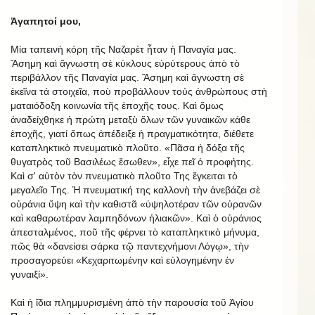
Ἀγαπητοί μου,
Μία ταπεινὴ κόρη τῆς Ναζαρὲτ ἦταν ἡ Παναγία μας.
Ἄσημη καὶ ἄγνωστη σὲ κύκλους εὐρύτερους ἀπὸ τὸ
περιβάλλον τῆς Παναγία μας. Ἄσημη καὶ ἄγνωστη σὲ
ἐκεῖνα τά στοιχεῖα, ποὺ προβάλλουν τούς ἀνθρώπους στὴ
ματαιόδοξη κοινωνία τῆς ἐποχῆς τους. Καὶ ὅμως
ἀναδείχθηκε ἡ πρώτη μεταξὺ ὅλων τῶν γυναικῶν κάθε
ἐποχῆς, γιατί ὅπως ἀπέδειξε ἡ πραγματικότητα, διέθετε
καταπληκτικὸ πνευματικὸ πλοῦτο. «Πᾶσα ἡ δόξα τῆς
θυγατρὸς τοῦ Βασιλέως ἔσωθεν», εἶχε πεῖ ὁ προφήτης.
Καὶ σ' αὐτὸν τὸν πνευματικὸ πλοῦτο Της ἔγκειται τὸ
μεγαλεῖο Της. Ἡ πνευματική της καλλονὴ τὴν ἀνεβάζει σὲ
οὐράνια ὕψη καὶ τὴν καθιστᾶ «ὑψηλοτέραν τῶν οὐρανῶν
καὶ καθαρωτέραν λαμπηδόνων ἡλιακῶν». Καὶ ὁ οὐράνιος
ἀπεσταλμένος, ποῦ τῆς φέρνει τὸ καταπληκτικὸ μήνυμα,
πῶς θὰ «δανείσει σάρκα τῷ παντεχνήμονι Λόγῳ», τὴν
προσαγορεύει «Κεχαριτωμένην καὶ εὐλογημένην ἐν
γυναιξί».
Kαὶ ἡ ἴδια πλημμυρισμένη ἀπὸ τὴν παρουσία τοῦ Ἁγίου