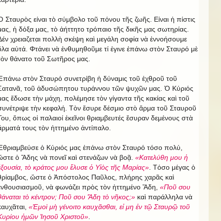
Ὁ Σταυρὸς είναι τὸ σύμβολο τοῦ πόνου τῆς ζωῆς. Είναι ἡ πίστις
μας, ἡ δόξα μας, τὸ ἀήττητο τρόπαιο τῆς δικῆς μας σωτηρίας.
Δέν χρειαζεται πολλὴ σκέψη καὶ μεγάλη σοφία νὰ ἐννοήσουμε
ὅλα αὐτά. Φτάνει νὰ ἐνθυμηθοῦμε τί ἐγινε ἐπάνω στὸν Σταυρό μὲ
τὸν θάνατο τοῦ Σωτῆρος μας.
Ἐπάνω στὸν Σταυρό συνετρίβη ἡ δύναμις τοῦ ἐχθροῦ τοῦ
Σατανᾶ, τοῦ ἀδυσώπητου τυράννου τῶν ψυχῶν μας. Ὁ Κύριός
μας ἔδωσε τὴν μάχη, πολέμησε τὸν γίγαντα τῆς κακίας καὶ τοῦ
συνέτριψε τὴν κεφαλή. Τὸν ἔσυρε δέσμιο στὸ ἅρμα τοῦ Σταυροῦ
Του, ὅπως οἱ παλαιοί ἐκεῖνοι θριαμβευτές ἔσυραν δεμένους στὰ
ἅρματά τους τὸν ἡττημένο ἀντίπαλο.
Ἐθριαμβεύσε ὁ Κύριός μας ἐπάνω στὸν Σταυρό τόσο πολύ,
ὥστε ὁ Ἅδης νὰ πονεῖ καὶ στενάζων νὰ βοᾷ.
«Κατελύθη μου ἡ
ἐξουσία, τὸ κράτος μου ἔλυσε ὁ Υἱὸς τῆς Μαρίας»
. Τόσο μέγας ὁ
θρίαμβος, ὥστε ὁ Ἀπόστολος Παῦλος, πλήρης χαρᾶς καὶ
ἐνθουσιασμοῦ, νὰ φωνάζει πρὸς τὸν ἡττημένο Ἅδη,
«Ποῦ σου
θάναται τὸ κέντρον; Ποῦ σου Ἅδη τὸ νῆκος;»
καὶ παράλληλα νὰ
καυχᾶται,
«Ἐμοὶ μὴ γένοιτο καυχᾶσθαι, εἰ μη ἐν τῷ Σταυρῷ τοῦ
Κυρίου ἡμῶν Ἰησοῦ Χριστοῦ»
.