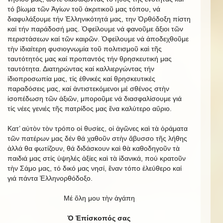
τό βίωμα τῶν Ἁγίων τοῦ ἀκριτικοῦ μας τόπου, νά
διαφυλάξουμε τήν Ἑλληνικότητά μας, την Ὀρθόδοξη πίστη
καί τήν παράδοσή μας. Ὀφείλουμε νά φανοῦμε ἄξιοι τῶν
περιστάσεων καί τῶν καιρῶν. Ὀφείλουμε νά ἀποδεχθοῦμε
τὴν ἰδιαίτερη φυσιογνωμία τοῦ πολιτισμοῦ καὶ τῆς
ταυτότητός μας καί προπαντός τήν θρησκευτική μας
ταυτότητα. Διατηρώντας καί καλλιεργώντας τήν
ἰδιοπροσωπία μας, τίς ἐθνικές καί θρησκευτικές
παραδόσεις μας, καί ἀντιστεκόμενοι μέ σθένος στὴν
ἰσοπέδωση τῶν ἀξιῶν, μποροῦμε νά διασφαλίσουμε γιά
τίς νέες γενιές τῆς πατρίδος μας ἕνα καλύτερο αὔριο.
Κατ’ αὐτὸν τὸν τρόπο οἱ θυσίες, οἱ ἀγῶνες καὶ τὰ ὁράματα
τῶν πατέρων μας δέν θά χαθοῦν στὴν ἄβυσσο τῆς λήθης
ἀλλά θα φωτίζουν, θά διδάσκουν καὶ θὰ καθοδηγοῦν τὰ
παιδιά μας στίς ὑψηλές ἀξίες καὶ τὰ ἰδανικά, πού κρατοῦν
τὴν Σάμο μας, τό δικό μας νησί, ἕναν τόπο ἐλεύθερο καί
γιά πάντα Ἑλληνορθόδοξο.
Μέ ὅλη μου τὴν ἀγάπη
Ὁ Ἐπίσκοπός σας