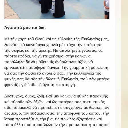
Ἀγαπητά μου παιδιά,
Μέ τήν χάρη τοῦ Θεοῦ καὶ τὶς εὐλογίες τῆς Ἐκκλησίας μας,
ξεκινᾶτε μιὰ καινούργια χρονιὰ μὲ στόχο τὴν κατάκτηση
τῆς σοφίας καὶ τῆς ἀρετῆς. Να ἀποκτήσετε γνώσεις, νὰ
πάρετε ἐφόδια, νὰ γίνετε χρήσιμοι στὴν κοινωνία,
παράλληλα δέ νὰ μάθετε τὶς ἀνθρώπινες ἀξίες, νὰ
ἐμπνευστεῖτε μὲ ὑψηλὰ ἰδανικά. Τὴν γραμματικὴ μόρφωση
θὰ σᾶς τὴν δώσει τὸ σχολεῖο σας. Τὴν καλλιέργεια τῆς
ψυχῆς σας θὰ σᾶς τὴν δώσει ἡ Ἐκκλησία, ποὺ σὰν μητέρα
φροντίζει γιὰ ἐσᾶς μὲ ἀγάπη καὶ στοργή.
Δυστυχῶς, ὅμως, ζοῦμε σὲ μιὰ κοινωνία ἠθικῆς παρακμῆς
καὶ φθορᾶς τῶν ἀξιῶν, καὶ ὡς πατέρας σας πνευματικὸς
σᾶς παρακαλῶ νὰ προσέξετε τὶς σύγχρονες ἀσθένειες, τὸν
ἀτομισμό, τὸν εὐδαιμονισμό, τὴν ἀποφυγὴ τοῦ κόπου, τὴν
ἴσονη προσπάθεια, τὴν βία, τὶς ποικίλες ἐξαρτήσεις καὶ
τόσα ἄλλα ποὺ προσβάλλουν τὴν προσωπικότητά σας καὶ