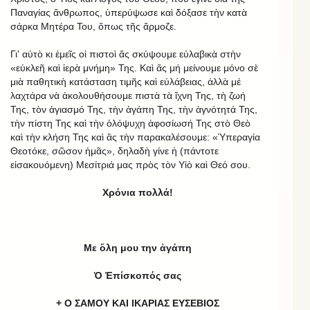
Παναγίας ἄνθρωπος, ὑπερύψωσε καὶ δόξασε τὴν κατὰ
σάρκα Μητέρα Του, ὅπως τῆς ἄρμοζε.
Γι' αὐτὸ κι ἐμεῖς οἱ πιστοὶ ἄς σκύψουμε εὐλαβικὰ στὴν
«εὐκλεῆ καὶ ἱερὰ μνήμη» Της. Καὶ ἄς μή μείνουμε μόνο σὲ
μιὰ παθητικὴ κατάσταση τιμῆς καὶ εὐλάβειας, ἀλλὰ μέ
λαχτάρα νὰ ἀκολουθήσουμε πιστὰ τὰ ἴχνη Της, τὴ ζωή
Της, τὸν ἁγιασμό Της, τὴν ἀγάπη Της, τὴν ἁγνότητά Της,
τὴν πίστη Της καὶ τὴν ὁλόψυχη ἀφοσίωσή Της στὸ Θεὸ
καὶ τὴν κλήση Της καὶ ἂς τὴν παρακαλέσουμε: «Ὑπεραγία
Θεοτόκε, σῶσον ἡμᾶς», δηλαδὴ γίνε ἡ (πάντοτε
εἰσακουόμενη) Μεσίτριά μας πρὸς τὸν Υἱὸ καὶ Θεό σου.
Χρόνια πολλά!
Με ὅλη μου την ἀγάπη
Ὁ Ἐπίσκοπός σας
+ Ο ΣΑΜΟΥ ΚΑΙ ΙΚΑΡΙΑΣ ΕΥΣΕΒΙΟΣ