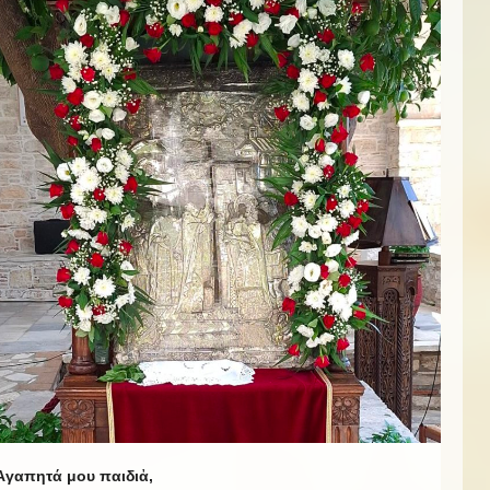
Ἀγαπητά μου παιδιἀ,