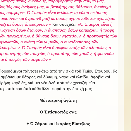
Σωτῆρας στους κινδύνους, παρηγορητής στην ἀθυμία μας,
βοηθός στις ἀνάγκες μας, κυβερνήτης στη θάλασσα, ἀναψυχή
στις συμφορές. Ὁ Σταυρός εἶναι φύλακας τη νύκτα σε ὅσους
κοιμοῦνται και ἀγρυπνᾶ μαζί με ὅσους ἀγρυπνοῦν και ἀγωνίζεται
μαζί με ὅσους ἀποκάμνουν.»
Και συνεχίζει:
«Ὁ Σταυρός εἶναι ἡ
ἐνίσχυση ὅσων ἀτονοῦν, ἡ ἀνάπαυση ὅσων κοπιάζουν, ἡ τροφή
τῶν πεινασμένων, ἡ δύναμη ὅσων νηστεύουν, ὁ προπονητής τῶν
ἀγωνιστῶν, ἡ σκέπη τῶν γυμνῶν, ὁ συνοδοιπόρος τῶν
ξενιτεμένων. Ὁ Σταυρός εἶναι ὁ σοφρωνιστής τῶν πλουσίων, ὁ
προπονητής τῶν πτωχῶν, ὁ προστάτης τῶν χηρῶν, ἡ φροντίδα
και ὁ τροφός τῶν ὀρφανῶν.»
Πορευόμενοι πάντοτε κάτω ἀπό την σκιά τοῦ Τιμίου Σταυροῦ, ἄς
λαμβάνουμε θάρρος καὶ δύναμη, χαρὰ καὶ ἐλπίδα, ἀφοβία καὶ
εἰρήνη καρδιάς, γιά μιά νέα ζωή ποὺ τὴν χρειαζόμεθα
περισσότερο ἀπὸ κάθε ἄλλη φορά στην ἐποχή μας.
Μέ πατρική ἀγάπη
Ὁ Ἐπίσκοπός σας
+ Ὁ Σάμου καί Ἰκαρίας Εὐσέβιος