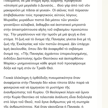
Πνεύματος σὲ μιὰ στιγμὴ ἱερῆς ἔξαρσης προφητεύει
«ἐποίησέ μοὶ μεγαλεῖα ὁ Δυνατός... ἰδοὺ γὰρ ἀπὸ τοῦ νῦν
μακαριοῦσι μὲ πᾶσαι αἱ γενεαί». Οἱ αἰῶνες ποῦ πέρασαν
ἐπιβεβαίωσαν τοὺς προφητικοὺς αὐτοὺς λόγους.
Μυριάδες μυριάδων πιστοὶ διὰ μέσου τῶν γενεῶν
γονατίζουν εὐλαβικά, ἔκθαμβοι καί ἐκστατικοὶ μπροστὰ
στὴν ἀπαστράπτουσα αἴγλη τοῦ σεβασμίου προσώπου
της. Τὴν μεγαλύνουν καὶ τὴν τιμοῦν μὲ μιὰ ψυχὴ κι ἕνα
στόμα. Ἡ ζωὴ καὶ τὸ ὄνομα τῆς Παναγίας γίνεται ἕνα μὲ τὴ
ζωὴ τῆς Ἐκκλησίας καὶ τῶν πιστῶν ἀτομικά. Δὲν ὑπάρχει
ἱερὴ ἀκολουθία, ὅπου δὲν θὰ ἀναφερθεῖ τὸ σεβάσμιο
ὄνομά της. «Τῆς Παναγίας ἀχράντου ὑπερευλογημένης,
ἐνδόξου Δεσποίνης ἡμῶν Θεοτόκου καὶ ἀειπαρθένου
Μαρίας» μνημονεύουμε κάθε φορὰ ποῦ προσφέρουμε
δόξα καὶ τιμὴ στὸν ἐν Τριάδι Θεό.
Γενικὰ ὁλόκληρη ἡ ὀρθόδοξη πνευματικότητα ὅταν
ἀναφέρεται στὴν Παναγία δὲν κάνει τίποτα ἄλλο παρὰ νὰ
φανερώνει καὶ νὰ ἑρμηνεύει τὸ μυστήριο τῆς
ἐνανθρώπισης τοῦ Κυρίου. Οἱ θεολογικοὶ λόγοι καὶ ὕμνοι
στὴν Κυρία Θεοτόκο σὲ τελευταία ἀνάλυση εἶναι δοξολογία
στὸ λόγο τοῦ Θεοῦ, ποῦ ἔγινε ἄνθρωπος γιὰ τὴ σωτηρία
τῆς ἀνθρωπότητος. Καὶ ὅταν εἰκονίζεται ἡ Παναγία, ἡ