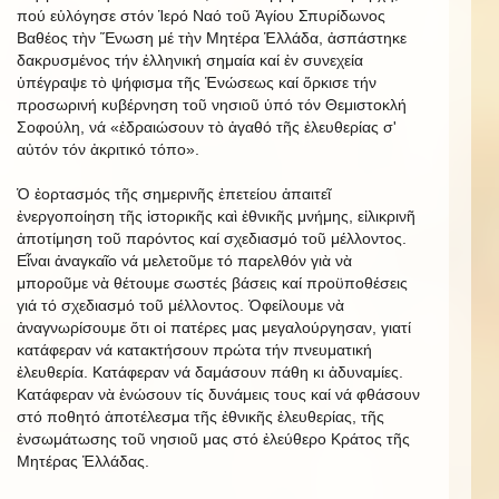
πού εὐλόγησε στόν Ἱερό Ναό τοῦ Ἁγίου Σπυρίδωνος
Βαθέος τὴν Ἕνωση μέ τὴν Μητέρα Ἑλλάδα, ἀσπάστηκε
δακρυσμένος τήν ἑλληνική σημαία καί ἐν συνεχεία
ὑπέγραψε τὸ ψήφισμα τῆς Ἑνώσεως καί ὅρκισε τήν
προσωρινή κυβέρνηση τοῦ νησιοῦ ὑπό τόν Θεμιστοκλή
Σοφούλη, νά «ἐδραιώσουν τὸ ἀγαθό τῆς ἐλευθερίας σ'
αὐτόν τόν ἀκριτικό τόπο».
Ὁ ἑορτασμός τῆς σημερινῆς ἐπετείου ἀπαιτεῖ
ἐνεργοποίηση τῆς ἱστορικῆς καὶ ἐθνικῆς μνήμης, εἰλικρινῆ
ἀποτίμηση τοῦ παρόντος καί σχεδιασμό τοῦ μέλλοντος.
Εἶναι ἀναγκαῖο νά μελετοῦμε τό παρελθόν γιὰ νὰ
μποροῦμε νὰ θέτουμε σωστές βάσεις καί προϋποθέσεις
γιά τό σχεδιασμό τοῦ μέλλοντος. Ὀφείλουμε νὰ
ἀναγνωρίσουμε ὅτι οἱ πατέρες μας μεγαλούργησαν, γιατί
κατάφεραν νά κατακτήσουν πρώτα τήν πνευματική
ἐλευθερία. Κατάφεραν νά δαμάσουν πάθη κι ἀδυναμίες.
Κατάφεραν νὰ ἑνώσουν τίς δυνάμεις τους καί νά φθάσουν
στό ποθητό ἀποτέλεσμα τῆς ἐθνικῆς ἐλευθερίας, τῆς
ἐνσωμάτωσης τοῦ νησιοῦ μας στό ἐλεύθερο Κράτος τῆς
Μητέρας Ἑλλάδας.