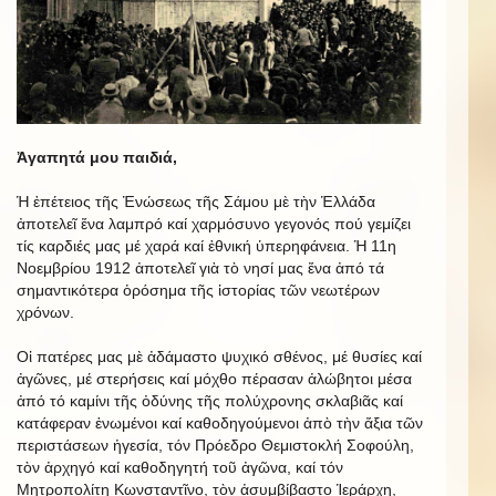
Ἀγαπητά μου παιδιά,
Ἡ ἐπέτειος τῆς Ἑνώσεως τῆς Σάμου μὲ τὴν Ἑλλάδα
ἀποτελεῖ ἕνα λαμπρό καί χαρμόσυνο γεγονός πού γεμίζει
τίς καρδιές μας μέ χαρά καί ἐθνική ὑπερηφάνεια. Ἡ 11η
Νοεμβρίου 1912 ἀποτελεῖ γιὰ τὸ νησί μας ἕνα ἀπό τά
σημαντικότερα ὁρόσημα τῆς ἱστορίας τῶν νεωτέρων
χρόνων.
Οἱ πατέρες μας μὲ ἀδάμαστο ψυχικό σθένος, μέ θυσίες καί
ἀγῶνες, μέ στερήσεις καί μόχθο πέρασαν ἀλώβητοι μέσα
ἀπό τό καμίνι τῆς ὀδύνης τῆς πολύχρονης σκλαβιᾶς καί
κατάφεραν ἑνωμένοι καί καθοδηγούμενοι ἀπὸ τὴν ἄξια τῶν
περιστάσεων ἡγεσία, τόν Πρόεδρο Θεμιστοκλή Σοφούλη,
τὸν ἀρχηγό καί καθοδηγητή τοῦ ἀγῶνα, καί τόν
Μητροπολίτη Κωνσταντῖνο, τὸν ἀσυμβίβαστο Ἱεράρχη,