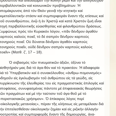
προσώπου καί ἀνεδείξαμεν τήν κοινήν ρίζαν καί τήν ἀλληλουχίαν
περιβαλλοντικῶν καί κοινωνικῶν προβλημάτων. Ἡ
ἀπομάκρυνσις ἀπό τόν Θεόν γεννᾷ τήν κτητικήν καί
ἐκμεταλλευτικήν στάσιν καί συμπεριφοράν ἔναντι τῆς κτίσεως καί
τοῦ συνανθρώπου, ἐνῷ ἡ ἐν Χριστῷ καί κατά Χριστόν ζωή εἶναι
πηγή περιβαλλοντικῆς εὐαισθησίας καί φιλανθρώπου δράσεως.
Συμφώνως πρός τόν Κυριακόν λόγον, «πᾶν δένδρον ἀγαθόν
καρπούς καλούς ποιεῖ, τό δέ σαπρόν δένδρον καρπούς
πονηρούς ποιεῖ. Οὐ δύναται δένδρον ἀγαθόν καρπούς
πονηρούς ποιεῖν, οὐδέ δένδρον σαπρόν καρπούς καλούς
ποιεῖν» (Ματθ. ζ’, 17 – 18).
Ὁ σεβασμός τῶν πνευματικῶν ἀξιῶν, ὀξύνει τό
αἰσθητήριόν μας διά τό ἀγα-θόν καί τό πρακτέον. Ἡ ἀδιαφορία
διά τό Ὑπερβατικόν καί ὁ συνακόλουθος «ἀνθρω-πομονισμός»
ὁδηγοῦν εἰς ἐγκλωβισμόν τοῦ ἀνθρώπου εἰς τά γεώδη, εἰς
συρρίκνωσιν τῆς ἐλευθερίας του εἰς πραγματιστικάς ἐπιλογάς καί
ἀποφάσεις, συνυφασμένας πάντοτε μέ ἐπιφανειακάς θεωρήσεις
τῶν πραγμάτων καί μέ τήν ταύτισιν τοῦ ἀγα-θοῦ μέ τό
«περιστασιακῶς χρήσιμον». Ὁ ἐπίκαιρος λόγος περί
«οἰκολογικῆς μετανοίας», πέραν τῆς κλήσεως εἰς μεταμέλειαν διά
τήν ἐπιτελεσθεῖσαν οἰκολογικήν ζημίαν καί εἰς ριζικήν ἀλλαγήν
νοοτροπίας καί συμπεριφορᾶς ἔναντι τῆς δημιουργίας, ἀνα-