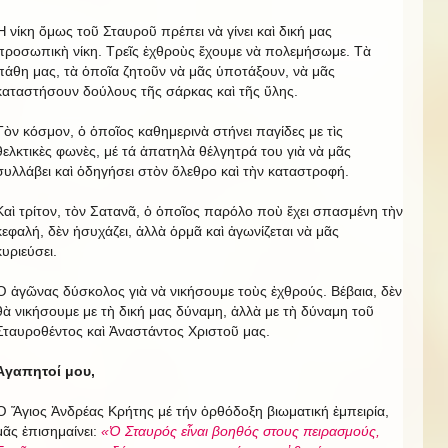
Ἡ νίκη ὄμως τοῦ Σταυροῦ πρέπει νὰ γίνει καὶ δική μας
προσωπικὴ νίκη. Τρεῖς ἐχθροὺς ἔχουμε νὰ πολεμήσωμε. Τὰ
πάθη μας, τὰ ὁποῖα ζητοῦν νὰ μᾶς ὑποτάξουν, νὰ μᾶς
καταστήσουν δούλους τῆς σάρκας καὶ τῆς ὕλης.
Τὸν κόσμον, ὁ ὁποῖος καθημερινὰ στήνει παγίδες με τὶς
θελκτικὲς φωνὲς, μέ τά ἀπατηλὰ θέλγητρά του γιὰ νὰ μᾶς
συλλάβει καὶ ὁδηγήσει στὸν ὄλεθρο καὶ τὴν καταστροφή.
Καὶ τρίτον, τὸν Σατανᾶ, ὁ ὁποῖος παρόλο ποὺ ἔχει σπασμένη τὴν
κεφαλή, δὲν ἡσυχάζει, ἀλλὰ ὁρμᾶ καὶ ἀγωνίζεται νὰ μᾶς
κυριεύσει.
Ὁ ἀγῶνας δύσκολος γιὰ νὰ νικήσουμε τοὺς ἐχθρούς. Βέβαια, δὲν
θὰ νικήσουμε με τὴ δική μας δύναμη, ἀλλὰ με τὴ δύναμη τοῦ
Σταυροθέντος καὶ Ἀναστάντος Χριστοῦ μας.
Ἀγαπητοί μου,
Ὁ Ἅγιος Ἀνδρέας Κρήτης μέ τήν ὀρθόδοξη βιωματική ἐμπειρία,
μᾶς ἐπισημαίνει:
«Ὁ Σταυρός εἶναι βοηθός στους πειρασμούς,