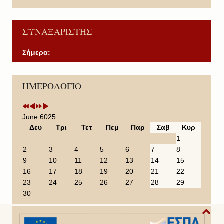
ΣΥΝΑΞΑΡΙΣΤΗΣ
Σήμερα:
P
P
N
N
ΗΜΕΡΟΛΟΓΙΟ
r
r
e
e
e
e
x
x
v
v
t
t
i
i
Y
M
June 6025
o
o
e
o
Δευ
Τρι
Τετ
Πεμ
Παρ
Σαβ
Κυρ
u
u
a
n
1
s
s
r
t
2
3
4
5
6
7
8
Y
M
h
9
10
11
12
13
14
15
e
o
16
17
18
19
20
21
22
a
n
23
24
25
26
27
28
29
r
t
30
h