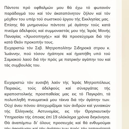
Πάντοτε πρό οφθαλμών μου θά έχω τό φωτεινόν
παράδειγμά του καί τόν άκαταπόνητον ζήλον καί τόν
μόχθον του υπέρ τοϋ σωστικού έργου τής Εκκλησίας μας.
Επίσης θά μνημονεύω πάντοτε μέ άγάπην τούς κατά
πνεϋμα άδελφούς καί συμμοναστάς μου τής Ίεράς Μονής
Παναγίας «Χρυσοπηγής» καί θά προσεύχομαι διά τήν
κατά Θεόν προκοπήν τους.
Ευχαριστώ τόν Σεβ. Μητροπολίτην Σιδηροκά στρου κ.
Ίωάννην, πού τόσον ήγάπησε καί ήγαπήθη υπό τού
Σαμιακού λαοϋ διά τήν πρός με πατρικήν αγάπην του καί
τάς συμβουλάς του.
Ευχαριστώ τόν ευσεβή λαόν τής Ίεράς Μητροπόλεως
Πειραιώς, τούς άδελφούς καί σύνεργάτας τής
ιεραποστολικής προσπαθείας μας εις τό Παγκράτι, τά
πολυπληθή πνευματικά μου τέκνα διά τήν άγάπην των.
Ούχί άνευ πόνου άποχωρίζομαι τών άνδρών καί γυναικών
τής Ελληνικής Αστυνομίας, εις τήν Θρησκευτικήν
Υπηρεσίαν τής όποιας έπί 19 ολόκληρα χρόνια διηκόνησα.
Θά άναπέμπω δι' όλους προσευχάς καί θά ενθυμούμαι
τήν άφοσίωσιν καί τήν άγάπην των πρός τήν ταπεινότητά