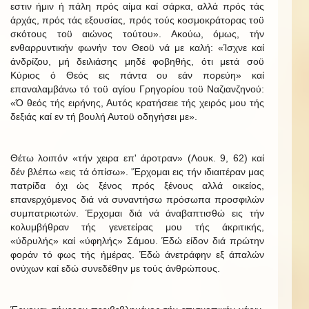
εστιν ήμιν ή πάλη πρός αίμα καί σάρκα, αλλά πρός τάς
άρχάς, πρός τάς εξουσίας, πρός τούς κοσμοκράτορας τοϋ
σκότους τοϋ αιώνος τούτου». Ακούω, όμως, τήν
ενθαρρυντικήν φωνήν τον Θεοϋ νά με καλή: «Ίσχνε καί
άνδρίζου, μή δειλιάσης μηδέ φοβηθής, ότι μετά σοϋ
Κύριος ό Θεός εις πάντα ου εάν πορεύη» καί
επαναλαμβάνω τό τοϋ αγίου Γρηγορίου τοϋ Ναζιανζηνού:
«Ό θεός τής ειρήνης, Αυτός κρατήσειε τής χειρός μου τής
δεξιάς καί εν τή βουλή Αυτοϋ οδηγήσει με».
Θέτω λοιπόν «τήν χειρα επ' άροτραν» (Λουκ. 9, 62) καί
δέν βλέπω «εις τά όπίσω». 'Έρχομαι εις τήν ιδιαιτέραν μας
πατρίδα όχι ώς ξένος πρός ξένους αλλά οικείος,
επανερχόμενος διά νά συναντήσω πρόσωπα προσφιλών
συμπατριωτών. Έρχομαι διά νά άναβαπτισθώ εις τήν
κολυμβήθραν τής γενετείρας μου τής άκριτικής,
«ύδρυλής» καί «ύφηλής» Σάμου. Έδώ είδον διά πρώτην
φοράν τό φως τής ήμέρας. Έδώ άνετράφην εξ άπαλών
ονύχων καί εδώ συνεδέθην με τούς άνθρώπους.