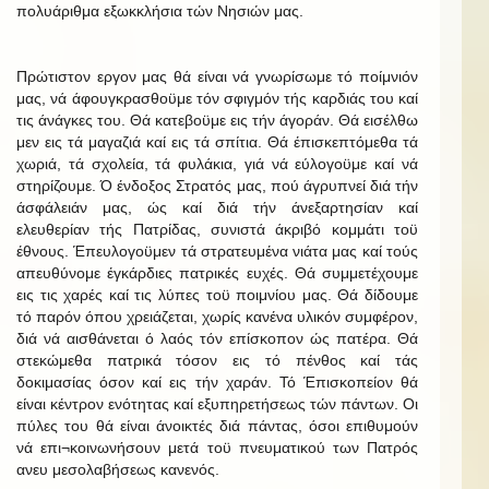
πολυάριθμα εξωκκλήσια τών Νησιών μας.
Πρώτιστον εργον μας θά είναι νά γνωρίσωμε τό ποίμνιόν
μας, νά άφουγκρασθοϋμε τόν σφιγμόν τής καρδιάς του καί
τις άνάγκες του. Θά κατεβοϋμε εις τήν άγοράν. Θά εισέλθω
μεν εις τά μαγαζιά καί εις τά σπίτια. Θά έπισκεπτόμεθα τά
χωριά, τά σχολεία, τά φυλάκια, γιά νά εύλογοϋμε καί νά
στηρίζουμε. Ό ένδοξος Στρατός μας, πού άγρυπνεί διά τήν
άσφάλειάν μας, ώς καί διά τήν άνεξαρτησίαν καί
ελευθερίαν τής Πατρίδας, συνιστά άκριβό κομμάτι τοϋ
έθνους. Έπευλογοϋμεν τά στρατευμένα νιάτα μας καί τούς
απευθύνομε έγκάρδιες πατρικές ευχές. Θά συμμετέχουμε
εις τις χαρές καί τις λύπες τοϋ ποιμνίου μας. Θά δίδουμε
τό παρόν όπου χρειάζεται, χωρίς κανένα υλικόν συμφέρον,
διά νά αισθάνεται ό λαός τόν επίσκοπον ώς πατέρα. Θά
στεκώμεθα πατρικά τόσον εις τό πένθος καί τάς
δοκιμασίας όσον καί εις τήν χαράν. Τό Έπισκοπείον θά
είναι κέντρον ενότητας καί εξυπηρετήσεως τών πάντων. Οι
πύλες του θά είναι άνοικτές διά πάντας, όσοι επιθυμούν
νά επι¬κοινωνήσουν μετά τοϋ πνευματικού των Πατρός
ανευ μεσολαβήσεως κανενός.