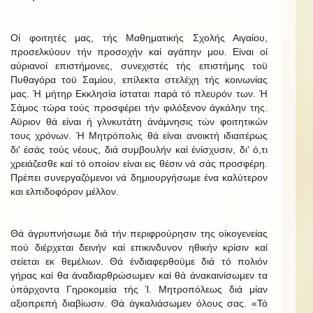
Οί φοιτητές μας, τής Μαθηματικής Σχολής Αιγαίου,
προσελκύουν τήν προσοχήν καί αγάπην μου. Είναι οί
αύριανοί επιστήμονες, συνεχιστές τής επιστήμης τοϋ
Πυθαγόρα τοϋ Σαμίου, επίλεκτα στελέχη τής κοινωνίας
μας. Ή μήτηρ Εκκλησία ίσταται παρά τό πλευρόν των. Ή
Σάμος τώρα τούς προσφέρει τήν φιλόξενον άγκάλην της.
Αϋριον θά είναι ή γλνκυτάτη άνάμνησις τών φοιτητικών
τους χρόνων. Ή Μητρόπολις θά είναι ανοικτή ιδιαιτέρως
δι' έσάς τούς νέους, διά συμβουλήν καί ένίσχυσιν, δι' ό,τι
χρειάζεσθε καί τό οποίον είναι εις θέσιν νά σάς προσφέρη.
Πρέπει συνεργαζόμενοι νά δημιουργήσωμε ένα καλύτερον
και ελπιδοφόρον μέλλον.
Θά άγρυπνήσωμε διά τήν περιφρούρησιν της οίκογενείας
πού διέρχεται δεινήν καί επικινδυνον ηθικήν κρίσιν καί
σείεται εκ θεμέλιων. Θά ένδιαφερθοϋμε διά τό πολιόν
γήρας καί θα άναδιαρθρώσωμεν καί θά άνακαινίσωμεν τα
ύπάρχοντα Γηροκομεία τής Ί. Μητροπόλεως διά μίαν
αξιοπρεπή διαβίωσιν. Θά άγκαλιάσωμεν όλους σας. «Τό