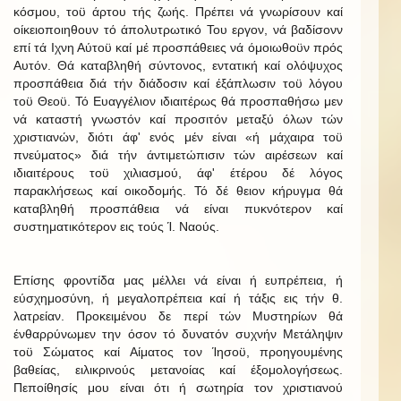
κόσμου, τοϋ άρτου τής ζωής. Πρέπει νά γνωρίσουν καί
οίκειοποιηθουν τό άπολυτρωτικό Του εργον, νά βαδίσονν
επί τά Ιχνη Αύτοϋ καί μέ προσπάθειες νά όμοιωθοϋν πρός
Αυτόν. Θά καταβληθή σύντονος, εντατική καί ολόψυχος
προσπάθεια διά τήν διάδοσιν καί έξάπλωσιν τοϋ λόγου
τοϋ Θεοϋ. Τό Ευαγγέλιον ιδιαιτέρως θά προσπαθήσω μεν
νά καταστή γνωστόν καί προσιτόν μεταξύ όλων τών
χριστιανών, διότι άφ' ενός μέν είναι «ή μάχαιρα τοϋ
πνεύματος» διά τήν άντιμετώπισιν τών αιρέσεων καί
ιδιαιτέρους τοϋ χιλιασμού, άφ' έτέρου δέ λόγος
παρακλήσεως καί οικοδομής. Τό δέ θειον κήρυγμα θά
καταβληθή προσπάθεια νά είναι πυκνότερον καί
συστηματικότερον εις τούς Ί. Ναούς.
Επίσης φροντίδα μας μέλλει νά είναι ή ευπρέπεια, ή
εύσχημοσύνη, ή μεγαλοπρέπεια καί ή τάξις εις τήν θ.
λατρείαν. Προκειμένου δε περί τών Μυστηρίων θά
ένθαρρύνωμεν την όσον τό δυνατόν συχνήν Μετάληψιν
τοϋ Σώματος καί Αίματος τον Ίησοϋ, προηγουμένης
βαθείας, ειλικρινούς μετανοίας καί έξομολογήσεως.
Πεποίθησίς μου είναι ότι ή σωτηρία τον χριστιανού