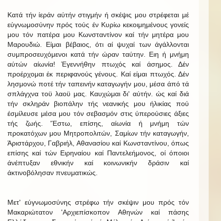
Κατά τήν ίεράν αύτήν στιγμήν ή σκέψις μου στρέφεται μέ
εύγνωμοσύνην πρός τούς έν Κυρίω κεκοιμημένους γονείς
μου τόν πατέρα μου Κωνσταντίνον καί τήν μητέρα μου
Μαρουδιώ. Είμαι βέβαιος, ότι αί ψυχαί των άγάλλονται
συμπροσευχόμενοι κατά τήν ώραν ταύτην. Ειη ή μνήμη
αύτών αίωνία! Έγεννήθην πτωχός καί άσημος. Δέν
προέρχομαι έκ περιφανούς γένους. Καί είμαι πτωχός. Δέν
λησμονώ ποτέ τήν ταπεινήν καταγωγήν μου, μέσα άπό τά
σπλάγχνα τοϋ λαοϋ μας. Καυχώμαι δι' αύτήν. ώς καί διά
τήν σκληράν βιοπάλην τής νεανικής μου ήλικίας πού
έσμίλευσε μέσα μου τόν σεβασμόν στις ύπερούσιες άξιες
τής ζωής. 'Έστω, επίσης, αίωνία ή μνήμη τών
προκατόχων μου Μητροπολιτών, Σαμίων τήν καταγωγήν,
Άριστάρχου, Γαβριήλ, Αθανασίου καί Κωνσταντίνου, όπως
επίσης καί τών Ειρηναίου καί Παντελεήμονος, οί όποιοι
άνέπτυξαν εθνικήν καί κοινωνικήν δράσιν καί
άκτινοβόλησαν πνευματικώς.
Μετ' εύγνωμοσύνης στρέφω τήν σκέψιν μου πρός τόν
Μακαριώτατον 'Αρχιεπίσκοπον Αθηνών καί πάσης