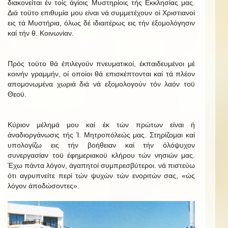
διακονείται έν τοίς άγίοις Μυστηρίοις τής Εκκλησίας μας.
Διά τοϋτο επιθυμία μου είναι νά συμμετέχουν οί Χριστιανοί
εις τά Μυστήρια, όλως δέ ιδιαιτέρως εις τήν έξομολόγησιν
καί τήν θ. Κοινωνίαν.
Πρός τοϋτο θά έπιλεγοϋν πνευματικοί, έκπαιδευμένοι μέ
κοινήν γραμμήν, οί οποίοι θά επισκέπτονται καί τά πλέον
απομονωμένα χωριά διά νά εξομολογούν τόν λαόν τοϋ
Θεοϋ.
Κύριον μέλημά μου καί έκ τών πρώτων είναι ή
άναδιοργάνωσις τής Ί. Μητροπόλεώς μας. Στηρίζομαι καί
υπολογίζω εις τήν βοήθειαν καί τήν όλόψυχον
συνεργασίαν τοϋ έφημεριακοϋ κλήρου τών νησιών μας.
Έχω πάντα λόγον, άγαπητοί συμπρεσβύτεροι. νά πιστεύω
ότι αγρυπνείτε περί τών ψυχών τών ενοριτών σας, «ώς
λόγον άποδώσοντες».