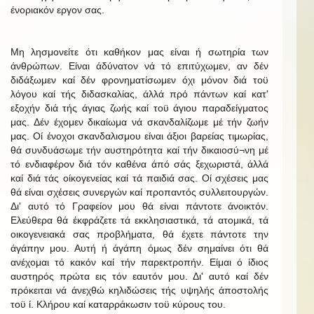
ένοριακόν εργον σας.
Μη λησμονείτε ότι καθήκον μας είναι ή σωτηρία των
άνθρώπων. Είναι άδύνατον νά τό επιτύχωμεν, αν δέν
διδάξωμεν καί δέν φρονηματίσωμεν όχι μόνον διά τοϋ
λόγου καί τής διδασκαλίας, άλλά πρό πάντων καί κατ'
εξοχήν διά τής άγιας ζωής καί τοϋ άγιου παραδείγματος
μας. Δέν έχομεν δικαίωμα νά σκανδαλίζωμε μέ τήν ζωήν
μας. Οί ένοχοι σκανδαλισμου είναι άξιοι βαρείας τιμωρίας,
θά συνδυάσωμε τήν αυστηρότητα καί τήν δικαιοσύ¬νη μέ
τό ενδιαφέρον διά τόν καθένα άπό σάς ξεχωριστά, άλλά
καί διά τάς οίκογενείας καί τά παιδιά σας. Οί σχέσεις μας
θά είναι σχέσεις συνεργών καί προπαντός συλλειτουργών.
Δι' αυτό τό Γραφείον μου θά είναι πάντοτε άνοικτόν.
Ελεύθερα θά έκφράζετε τά εκκλησιαστικά, τά ατομικά, τά
οικογενειακά σας προβλήματα, θά έχετε πάντοτε την
άγάπην μου. Αυτή ή άγάπη όμως δέν σημαίνει ότι θά
ανέχομαι τό κακόν καί τήν παρεκτροπήν. Είμαι ό ίδιος
αυστηρός πρώτα εις τόν εαυτόν μου. Δι' αυτό καί δέν
πρόκειται νά άνεχθώ κηλιδώσεις τής υψηλής άποστολής
τοϋ ί. Κλήρου καί καταρράκωσιν τοϋ κύρους του.