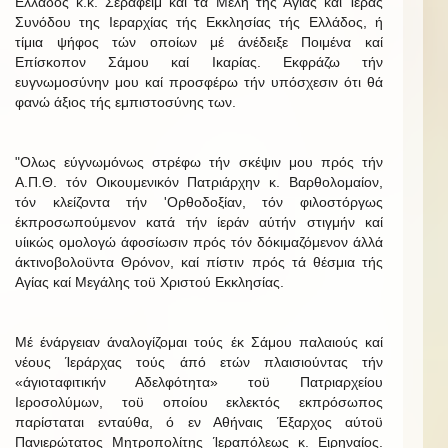
Ελλάδος κ.κ. Σεραφείμ καί τά Μέλη τής Αγίας καί Ίεράς
Συνόδου της Ιεραρχίας τής Εκκλησίας τής Ελλάδος, ή
τίμια ψήφος τών οποίων μέ άνέδειξε Ποιμένα καί
Επίσκοπον Σάμου καί Ικαρίας. Εκφράζω τήν
ευγνωμοσύνην μου καί προσφέρω τήν υπόσχεσιν ότι θά
φανώ άξιος τής εμπιστοσύνης των.
"Ολως εύγνωμόνως στρέφω τήν σκέψιν μου πρός τήν
Α.Π.Θ. τόν Οικουμενικόν Πατριάρχην κ. Βαρθολομαίον,
τόν κλείζοντα τήν 'Ορθοδοξίαν, τόν φιλοστόργως
έκπροσωπούμενον κατά τήν ίεράν αύτήν στιγμήν καί
υίικώς ομολογώ άφοσίωσιν πρός τόν δόκιμαζόμενον άλλά
άκτινοβολοϋντα Θρόνον, καί πίστιν πρός τά θέσμια τής
Αγίας καί Μεγάλης τοϋ Χριστού Εκκλησίας.
Μέ ένάργειαν άναλογίζομαι τούς έκ Σάμου παλαιούς καί
νέους Ίεράρχας τούς άπό ετών πλαισιούντας τήν
«άγιοταφιτικήν Αδελφότητα» τοϋ Πατριαρχείου
Ιεροσολύμων, τοϋ οποίου εκλεκτός εκπρόσωπος
παρίσταται ενταύθα, ό εν Αθήναις Έξαρχος αύτοϋ
Πανιερώτατος Μητροπολίτης Ίεραπόλεως κ. Ειρηναίος.