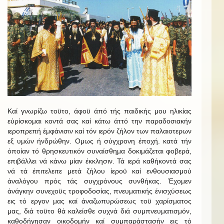
Καί γνωρίζω τοϋτο, άφοϋ άπό τής παιδικής μου ηλικίας
εύρίσκομαι κοντά σας καί κάτω άττό την παραδοσιακήν
ιεροπρεπή έμφάνισιν καί τόν ιερόν ζήλον των παλαιοτερων
εξ υμών ήνδρώθην. Ομως ή σύγχρονη έποχή. κατά τήν
όποίαν τό θρησκευτικόν συναίσθημα δοκιμάζεται φοβερά,
επιβάλλει νά κάνω μίαν έκκλησιν. Τά ιερά καθήκοντά σας
νά τά έπιτελειτε μετά ζήλου ίεροϋ καί ενθουσιασμού
άναλόγου πρός τάς συγχρόνους συνθήκας. Έχομεν
άνάγκην συνεχοϋς τροφοδοσίας, πνευματικής ένισχύσεως
εις τό εργον μας καί άναζωπυρώσεως τοϋ χαρίσματος
μας, διά τοϋτο θά καλείσθε συχνά διά συμπνευματισμόν,
καθοδήγησαν οικοδομήν καί συμπαράστασήν εις τό