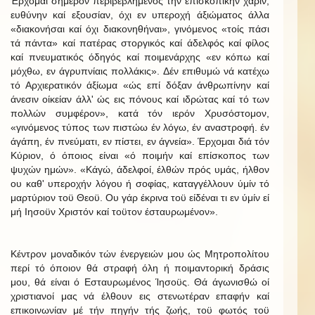
Έρχομαι σήμερον περιβεβλημένος τήν επισκοπικήν χάριν,
ευθύνην καί εξουσίαν, όχι εν υπεροχή άξιώματος άλλα
«διακονήσαι καί όχι διακονηθήναι», γινόμενος «τοίς πάσι
τά πάντα» καί πατέρας στοργικός καί άδελφός καί φίλος
καί πνευματικός όδηγός καί ποιμενάρχης «εν κόπω καί
μόχθω, εν άγρυπνίαις πολλάκις». Δέν επιθυμώ νά κατέχω
τό Αρχιερατικόν άξίωμα «ώς επί δόξαν άνθρωπίνην καί
άνεσιν οίκείαν άλλ' ώς εις πόνους καί ιδρώτας καί τό των
πολλών συμφέρον», κατά τόν ιερόν Χρυσόστομον,
«γινόμενος τύπος των πιστώω έν λόγω, έν αναστροφή. έν
άγάπη, έν πνεύματι, εν πίστει, εν άγνεία». Έρχομαι διά τόν
Κύριον, ό όποιος είναι «ό ποιμήν καί επίσκοπος των
ψυχών ημών». «Κάγώ, άδελφοί, έλθών πρός υμάς, ήλθον
ου καθ' υπεροχήν λόγου ή σοφίας, καταγγέλλουν ύμίν τό
μαρτύριον τοϋ Θεοϋ. Ου γάρ έκρινα τοϋ είδέναι τι εν ύμίν εί
μή Ιησοϋν Χριστόν καί τοϋτον έσταυρωμένον».
Κέντρον μοναδικόν τών ένεργειών μου ώς Μητροπολίτου
περί τό όποιον θά στραφή όλη ή ποιμαντορική δράσις
μου, θά είναι ό Εσταυρωμένος Ίησοϋς. Θά άγωνισθώ οί
χριστιανοί μας νά έλθουν εις στενωτέραν επαφήν καί
επικοινωνίαν μέ τήν πηγήν τής ζωής, τοϋ φωτός τοϋ