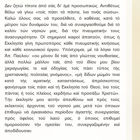
Δεν ζητώ τίποτε άπό σάς δι' έμέ προσωπικώς. Αντιθέτως
θέλω νά γίνω «τοίς πάσι τά πάντα, ϊνα τινάς σώσω».
Καλώ όλους σας νά προσέλθετε, ό καθένας κατά τό
μέτρον τών δυνάμεών του, διά νά συνεργασθοϋμε διά τό
καλόν τών νησιών μας, διά τήν πνευματικήν τους
άνασυγκρότησιν. Οί σημερινοί καιροί άπαιτούν, όπως ή
Εκκλησία γίνη πρωτοπόρος κάθε πνευματικής κινήσεως
καί κάθε κοινωνικού έργου. Υπόσχομαι, μέ τά λόγια τοϋ
Άπ. Παύλου: «ου μόνον δέ ταϊς άπό γλώττας νουθεσίαις,
άλλά πολλώ μάλλον ταϊς άπό τοϋ ίδίου μου βίου
χιεραγωγίαις τε καί όδηγίαις τοίς πάσι τύπος τής
χριστιανικής πολιτείας γινόμενος», «μή δίδων μώμόν τινα
κατά τής ιερατικής καταστάσεως, άπρόσκοπτος
φανήσομαι τοίς πάσι καί τή Εκκλησία τοϋ Θεοϋ, ϊνα τούς
πάντας ή τούς πλείους κερδήσω καί προσάξω Χριστώ».
Τήν έκκλησίν μου αύτήν άπευθύνω καί πρός τούς
εκλεκτούς άρχοντας τοϋ νησιού μας μετά τών όποιων
έπιθυμώ νά έγκαινιάσω περίοδον άγαστής συνεργασίας
πρός όφελος τοϋ λαοϋ μας, ό όποιος επιθυμεί
όμοροοϋσαν τήν ηγεσίαν του, συνεργαζομένην καί
άποδίδουσαν.