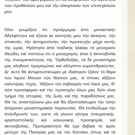
τών προθέσεών μου καί τήν ειλικρίνειαν τών ύποσχέσεών
μου.
Όλοι γνωρίζετε ότι προέρχομαι άπό μοναστικήν
Αδελφότητα καί έζησα έκ νεότητάς μου τήν άσκησιν, τήν
ύπακοήν, τήν άκτημοσύνην, τήν προσευχήν μέχρι αυτής
τής ώρας. Ηγάπησα άπό παιδικής ήλικίας τό μοναχικόν
ιδεώδες καί πιστεύω ότι ό μοναχισμός είναι ή άκτινοβολία
τής πνευματικότητας τής 'Ορθοδοξίας, τά δέ μοναστήρια
μας αληθινοί προμαχώνες καί αλύγιστοι κυματοθραϋστες.
Δι' αυτό θά άντιμετωπίσωμεν μέ ιδιαίτερον ζήλον τό θέμα
τών Ιερών Μονών τών Νησιών μας, οί όποιες αξίζουν
καλυτέρας τύχης. 'Αξίζουν τόν σεβασμόν τοϋ λαοϋ μας, δι'
όσα προσέφεραν καί τήν προσοχήν όλων μας διότι είναι
τμήμα τής ιστορίας, τής ζωής καί τής παραδόσεώς μας.
Θά τις αναστηλώσω μεν καί θά άξιοποιήσωμεν τήν όσην
άπέμεινεν μοναστηριακήν περιουσίαν. Θά έπιδιώξωμε τήν
έπάνδρωσίν των, ώστε νά γίνουν κέντρα πνευματικής.
ιεραποστολικής καί κοινωνικής προσφοράς καί
άκτινοβολίας. Προτεραιότητα θά έχει βέβαια τό ιερόν
μετόχιο τής Παναγίας μας εις τόν Κατσίκα, όπως καί τά