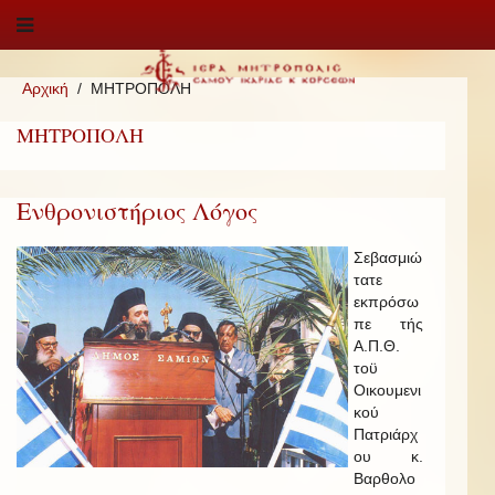
Αρχική
ΜΗΤΡΟΠΟΛΗ
ΜΗΤΡΟΠΟΛΗ
Ενθρονιστήριος Λόγος
Σεβασμιώ
τατε
εκπρόσω
πε τής
Α.Π.Θ.
τοϋ
Οικουμενι
κού
Πατριάρχ
ου κ.
Βαρθολο