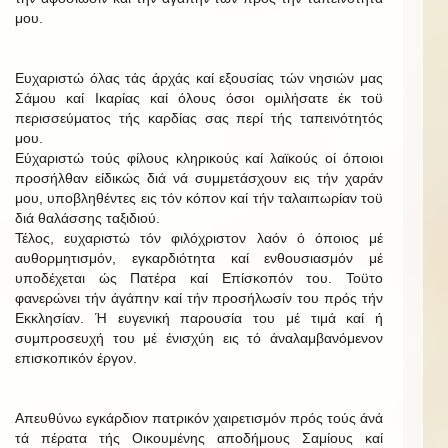
μου.
Ευχαριστώ όλας τάς άρχάς καί εξουσίας τών νησιών μας
Σάμου καί Ικαρίας καί όλους όσοι ομιλήσατε έκ τοϋ
περισσεύματος τής καρδίας σας περί τής ταπεινότητός
μου.
Εύχαριστώ τούς φίλους κληρικούς καί λαϊκούς οί όποιοι
προσήλθαν είδικώς διά νά συμμετάσχουν εις τήν χαράν
μου, υποβληθέντες εις τόν κόπον καί τήν ταλαιπωρίαν τοϋ
διά θαλάσσης ταξιδιού.
Τέλος, ευχαριστώ τόν φιλόχριστον λαόν ό όποιος μέ
αυθορμητισμόν, εγκαρδιότητα καί ενθουσιασμόν μέ
υποδέχεται ώς Πατέρα καί Επίσκοπόν του. Τοϋτο
φανερώνει τήν άγάπην καί τήν προσήλωσίν του πρός τήν
Εκκλησίαν. Ή ευγενική παρουσία του μέ τιμά καί ή
συμπροσευχή του μέ ένισχύη εις τό άναλαμβανόμενον
επισκοπικόν έργον.
Απευθύνω εγκάρδιον πατρικόν χαιρετισμόν πρός τούς άνά
τά πέρατα τής Οικουμένης αποδήμους Σαμίους καί