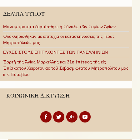
ΔΕΛΤΙΑ ΤΥΠΟΥ
Με λαμπρότητα ἑορτάσθηκε ἡ Σύναξις τῶν Σαμίων Ἁγίων
Ὁλοκληρώθηκαν μὲ ἐπιτυχία οἱ κατασκηνώσεις τῆς Ἱερᾶς
Μητροπόλεώς μας
ΕΥΧΕΣ ΣΤΟΥΣ ΕΠΙΤΥΧΟΝΤΕΣ ΤΩΝ ΠΑΝΕΛΛΗΝΙΩΝ
Ἑορτὴ τῆς Ἁγίας Μαρκέλλης καὶ 31η ἐπέτειος τῆς εἰς
Ἐπίσκοπον Χειροτονίας τοῦ Σεβασμιωτάτου Μητροπολίτου μας
κ.κ. Εὐσεβίου
ΚΟΙΝΩΝΙΚΗ ΔΙΚΤΥΩΣΗ