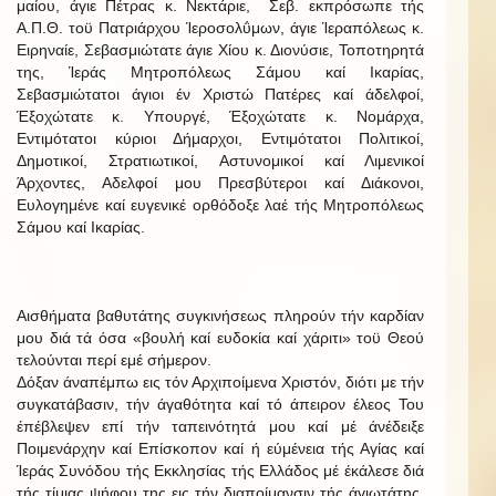
μαίου, άγιε Πέτρας κ. Νεκτάριε, Σεβ. εκπρόσωπε τής
Α.Π.Θ. τοϋ Πατριάρχου Ίεροσολΰμων, άγιε Ίεραπόλεως κ.
Ειρηναίε, Σεβασμιώτατε άγιε Χίου κ. Διονύσιε, Τοποτηρητά
της, Ίεράς Μητροπόλεως Σάμου καί Ικαρίας,
Σεβασμιώτατοι άγιοι έν Χριστώ Πατέρες καί άδελφοί,
Έξοχώτατε κ. Υπουργέ, Έξοχώτατε κ. Νομάρχα,
Εντιμότατοι κύριοι Δήμαρχοι, Εντιμότατοι Πολιτικοί,
Δημοτικοί, Στρατιωτικοί, Αστυνομικοί καί Λιμενικοί
Άρχοντες, Αδελφοί μου Πρεσβύτεροι καί Διάκονοι,
Ευλογημένε καί ευγενικέ ορθόδοξε λαέ τής Μητροπόλεως
Σάμου καί Ικαρίας.
Αισθήματα βαθυτάτης συγκινήσεως πληρούν τήν καρδίαν
μου διά τά όσα «βουλή καί ευδοκία καί χάριτι» τοϋ Θεού
τελούνται περί εμέ σήμερον.
Δόξαν άναπέμπω εις τόν Αρχιποίμενα Χριστόν, διότι με τήν
συγκατάβασιν, τήν άγαθότητα καί τό άπειρον έλεος Του
έπέβλεψεν επί τήν ταπεινότητά μου καί μέ άνέδειξε
Ποιμενάρχην καί Επίσκοπον καί ή εύμένεια τής Αγίας καί
Ίεράς Συνόδου τής Εκκλησίας τής Ελλάδος μέ έκάλεσε διά
τής τίμιας ψήφου της εις τήν διαποίμανσιν τής άγιωτάτης,