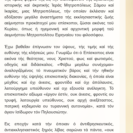
ιστορικής καί άκριτικής Ίεράς Μητροπόλεως Σάμου καί
Ικαρίας, μιας Μητροπόλεως, τήν οποίαν έκλέισαν καί
εδόξασαν μεγάλα άναστήματα τής εκκλησιαστικής ζωής
αείμνηστοι προκάτοχοί μου επίσκοποι, ζώσαι εικόνες τοϋ
Κυρίου, όπως ή ηγεμονική καί αρχοντική μορφή τοϋ
άειμνήστου Μητροπολίτου Ειρηναίου του φιλοσόφου.
Έχω βαθεΐαν έπίγνωσιν τον ύψους, τής τιμής καί τής
ευθύνης τής κλήσεώς μου. Γνωρίζω ότι ό Επίσκοπος είναι
εικόνα τής θεότητας, νους Χριστού, φως καί φωτισμός,
οδηγός καί διδάσκαλος. «Φόβω μεγάλω συνέχομαι»
άναλογιζόμένος τό πνευματικόν βάρος καί τήν ηθικήν
ευθύνην τής ύψηλής επισκοπικής διακονίας, ή όποία είναι
μόχθος καί όχι άνεσις, φροντίδα καί όχι άπόλαυσις,
λειτούργημα υπεύθυνον καί οχι εξουσία ανέλεγκτη. Τό
επισκοπικόν αξίωμα «έργον έστίν, ουκ άνεσις, φροντίς ου
τρυφή, λειτουργία υπεύθυνος, ουκ αρχή ανεξέταστος,
πατρική κηδεμονία ου τυραννική αυτονομία», κατά τόν
άγιον Ισίδωρον τόν Πηλουσιώτην.
Εις εποχήν κατά τήν όποιαν ό άντιθρησκευτικός,
άντιεκκλησιαστικός ξηρός λίβας σαρώνει τά πάντα, «ουκ