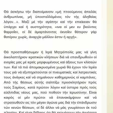
Θά άσκήσω τήν διαποίμανσιν «μή πτοούμενος άπειλάς
άνθρωπίνας, μή ύποστελλόμένος τόν τής άληθείας
λόγον...». Μαζί μέ τήν αγάπην καί τήν επιείκειαν θά
ύπάρχει καί ή αυστηρότητα, «ινα οί μεν ευ βιοϋντες
θαρροΐεν, οί δέ άμαρτάνοντες όκνοΐεν θάτερον γάρ
θατέρου χωρίς, άναρχία μάλλον έστιν ή αρχή».
Θά προσπαθήσωμεν ή Ιερά Μητρόπολίς μας νά γίνη
έκκολαπτήριον ιερατικών κλήσεων διά νά επανδρωθούν οί
ενορίες μας μέ ιερείς μορφωμένους καί άξιους των κλίσεών
των. Καί τά πιό άπομακρυσμένα χωριά θά έχουν τόν Ιερέα
τους γιά νά εξυπηρετούνται οί πνευματικές καί λατρευτικές
τους άνάγκες καί νά σημαίνουν καθημερινώς οί καμπάνες.
Από τής θέσεως αύτής σαλπίζω προσκλητήριον πρός
τούς Σαμίους, κατά πρώτον λόγον καί ύστερα πρός τούς
εύέλπιδας νέους μας, πού ποθοϋν τήν ίερωσύνην. Είναι
καιρός οί μέν πρώτοι νά έπανακάμψουν καί νά
στρατευθοϋν εις τόν μέγαν άγώνα μας διά τήν έπάνδρωσιν
τών κενών θέσεων, οί δέ άλλοι νά μάς γνωρίσουν έκ τοϋ
πλησίον. Καί είμαι βέβαιος ότι θά εκτιμήσουν τήν άγνότητα