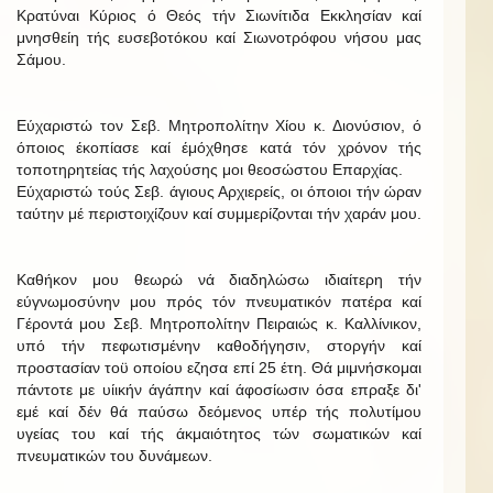
Κρατύναι Κύριος ό Θεός τήν Σιωνίτιδα Εκκλησίαν καί
μνησθείη τής ευσεβοτόκου καί Σιωνοτρόφου νήσου μας
Σάμου.
Εύχαριστώ τον Σεβ. Μητροπολίτην Χίου κ. Διονύσιον, ό
όποιος έκοπίασε καί έμόχθησε κατά τόν χρόνον τής
τοποτηρητείας τής λαχούσης μοι θεοσώστου Επαρχίας.
Εύχαριστώ τούς Σεβ. άγιους Αρχιερείς, οι όποιοι τήν ώραν
ταύτην μέ περιστοιχίζουν καί συμμερίζονται τήν χαράν μου.
Καθήκον μου θεωρώ νά διαδηλώσω ιδιαίτερη τήν
εύγνωμοσύνην μου πρός τόν πνευματικόν πατέρα καί
Γέροντά μου Σεβ. Μητροπολίτην Πειραιώς κ. Καλλίνικον,
υπό τήν πεφωτισμένην καθοδήγησιν, στοργήν καί
προστασίαν τοϋ οποίου εζησα επί 25 έτη. Θά μιμνήσκομαι
πάντοτε με υίικήν άγάπην καί άφοσίωσιν όσα επραξε δι'
εμέ καί δέν θά παύσω δεόμενος υπέρ τής πολυτίμου
υγείας του καί τής άκμαιότητος τών σωματικών καί
πνευματικών του δυνάμεων.