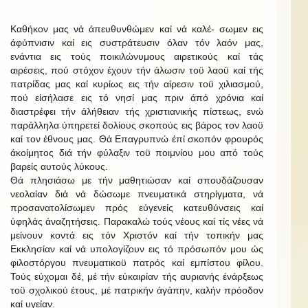
Καθήκον μας νά άπευθυνθώμεν καί νά καλέ- σωμεν εις
άφύπνισιν καί εις συστράτευσιν όλαν τόν λαόν μας,
ενάντια εις τούς ποικιλώνυμους αιρετικούς καί τάς
αιρέσεις, πού στόχον έχουν τήν άλωσιν τοϋ λαοϋ καί τής
πατρίδας μας καί κυρίως εις τήν αίρεσιν τοϋ χιλιασμού,
πού είσήλασε εις τό νησί μας πριν άπό χρόνια καί
διαστρέφει τήν άλήθειαν τής χριστιανικής πίστεως, ενώ
παράλληλα ύπηρετεί δολίους σκοπούς εις βάρος τον λαοϋ
καί τον έθνους μας. Θά Επαγρυπνώ έπί σκοπόν φρουρός
άκοίμητος διά τήν φύλαξιν τοϋ ποιμνίου μου από τούς
βαρείς αυτούς λύκους.
Θά πλησιάσω με τήν μαθητιώσαν καί σπουδάζουσαν
νεολαίαν διά νά δώσωμε πνευματικά στηρίγματα, νά
προσανατολίσωμεν πρός εύγενείς κατευθύνσεις καί
ύφηλάς άναζητήσεις. Παρακαλώ τούς νέους καί τίς νέες νά
μείνουν κοντά εις τόν Χριστόν καί τήν τοπικήν μας
Εκκλησίαν καί νά υπολογίζουν εις τό πρόσωπόν μου ώς
φιλοστόργου πνευματικοϋ πατρός καί εμπίστου φίλου.
Τούς εύχομαι δέ, μέ τήν εύκαιρίαν τής αυριανής ένάρξεως
τοϋ σχολικού έτους, μέ πατρικήν άγάπην, καλήν πρόοδον
καί υγείαν.