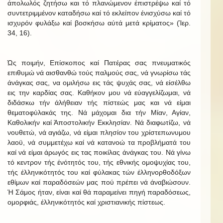
άπολωλός ζητήσω και τό πλανώμενον έπιστρέψω καί τό
συντετριμμένον καταδήσω καί τό εκλείπον ένισχύσω καί τό
ισχυρόν φυλάξω καί βοσκήσω αύτά μετά κρίματος» (Ίερ.
34, 16).
Ώς ποιμήν, Επίσκοπος καί Πατέρας σας πνευματικός
επιθυμώ νά αισθανθώ τούς παλμούς σας, νά γνωρίσω τάς
άνάγκας σας, να ομιλήσω εις τάς ψυχάς σας, νά είσέλθω
εις την καρδίας σας. Καθήκον μου νά εύαγγελίζωμαι, νά
διδάσκω τήν άλήθειαν τής πίστεώς μας και νά είμαι
θεματοφύλακάς της. Νά μάχομαι δια τήν Μίαν, Αγίαν,
Καθολικήν καί Άποστολικήν Εκκλησίαν. Νά διαφωτίζω, νά
νουθετώ, νά αγιάζω, νά είμαι πλησίον του χρίστεπωνυμου
λαοϋ, νά συμμετέχω καί νά κατανοώ τα προβλήματά του
καί νά είμαι άρωγός εις τας ποικίλας άνάγκας του. Νά γίνω
τό κεντρον τής ένότητός του, τής εθνικής ομοψυχίας του,
τής έλληνικότητός του καί φύλακας τών έλληνορθοδόξων
εθίμων καί παραδόσεών μας πού πρέπει νά άναβιώσουν.
Ή Σάμος ήταν, είναι καί θά παραμείνει πηγή παραδόσεως,
ομορφιάς, έλληνικότητός καί χριστιανικής πίστεως.