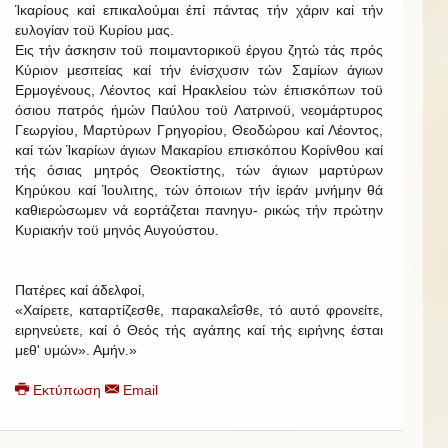
Ίκαρίους καί επικαλούμαι έπί πάντας τήν χάριν καί τήν
ευλογίαν τοϋ Κυρίου μας.
Εις τήν άσκησιν τοϋ ποιμαντορικοϋ έργου ζητώ τάς πρός
Κύριον μεσιτείας καί τήν ένίσχυσιν τών Σαμίων άγιων
Ερμογένους, Λέοντος καί Ηρακλείου τών έπισκόπων τοϋ
όσιου πατρός ήμών Παύλου τοϋ Λατρινοϋ, νεομάρτυρος
Γεωργίου, Μαρτύρων Γρηγορίου, Θεοδώρου καί Λέοντος,
καί τών Ίκαρίων άγιων Μακαρίου επισκόπου Κορίνθου καί
τής όσιας μητρός Θεοκτίστης, τών άγιων μαρτύρων
Κηρύκου καί Ίουλιτης, τών όποιων τήν ίεράν μνήμην θά
καθιερώσωμεν νά εορτάζεται πανηγυ- ρικώς τήν πρώτην
Κυριακήν τοϋ μηνός Αυγούστου.
Πατέρες καί άδελφοί,
«Χαίρετε, καταρτίζεσθε, παρακαλεΐσθε, τό αυτό φρονείτε,
ειρηνεύετε, καί ό Θεός τής αγάπης καί τής ειρήνης έσται
μεθ' υμών». Αμήν.»
Εκτύπωση
Email