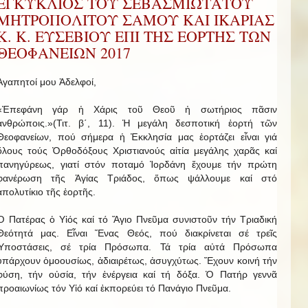
ΕΓΚΥΚΛΙΟΣ ΤΟΥ ΣΕΒΑΣΜΙΩΤΑΤΟΥ
ΜΗΤΡΟΠΟΛΙΤΟΥ ΣΑΜΟΥ ΚΑΙ ΙΚΑΡΙΑΣ
Κ. Κ. ΕΥΣΕΒΙΟΥ ΕΠΙ ΤΗΣ ΕΟΡΤΗΣ ΤΩΝ
ΘΕΟΦΑΝΕΙΩΝ 2017
Ἀγαπητοί μου Ἀδελφοί,
«Ἐπεφάνη γάρ ἡ Χάρις τοῦ Θεοῦ ἡ σωτήριος πᾶσιν
ἀνθρώποις.»(Τιτ. β΄, 11). Ἡ μεγάλη δεσποτική ἑορτή τῶν
Θεοφανείων, πού σήμερα ἡ Ἐκκλησία μας ἑορτάζει εἶναι γιά
ὅλους τούς Ὀρθοδόξους Χριστιανούς αἰτία μεγάλης χαρᾶς καί
πανηγύρεως, γιατί στόν ποταμό Ἰορδάνη ἔχουμε τήν πρώτη
φανέρωση τῆς Ἁγίας Τριάδος, ὅπως ψάλλουμε καί στό
ἀπολυτίκιο τῆς ἑορτῆς.
Ὁ Πατέρας ὁ Υἱός καί τό Ἅγιο Πνεῦμα συνιστοῦν τήν Τριαδική
Θεότητά μας. Εἶναι Ἕνας Θεός, πού διακρίνεται σέ τρεῖς
Ὑποστάσεις, σέ τρία Πρόσωπα. Τά τρία αὐτά Πρόσωπα
ὑπάρχουν ὁμοουσίως, ἀδιαιρέτως, ἀσυγχύτως. Ἔχουν κοινή τήν
φύση, τήν οὐσία, τήν ἐνέργεια καί τή δόξα. Ὁ Πατήρ γεννᾶ
προαιωνίως τόν Υἱό καί ἐκπορεύει τό Πανάγιο Πνεῦμα.