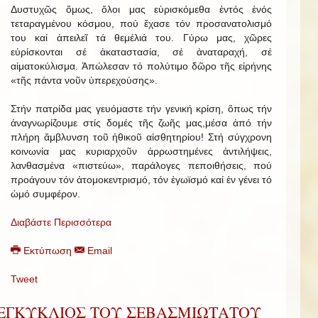
Δυστυχῶς ὅμως, ὅλοι μας εὑρισκόμεθα ἐντός ἑνός
τεταραγμένου κόσμου, πού ἔχασε τόν προσανατολισμό
του καί ἀπειλεῖ τά θεμέλιά του. Γύρω μας, χῶρες
εὑρίσκονται σέ ἀκαταστασία, σέ ἀναταραχή, σέ
αἱματοκύλισμα. Ἀπώλεσαν τό πολύτιμο δῶρο τῆς εἰρήνης
«τῆς πάντα νοῦν ὑπερεχούσης».
Στήν πατρίδα μας γευόμαστε τήν γενική κρίση, ὅπως τήν
ἀναγνωρίζουμε στίς δομές τῆς ζωῆς μας,μέσα ἀπό τήν
πλήρη ἄμβλυνση τοῦ ἠθικοῦ αἰσθητηρίου! Στή σύγχρονη
κοινωνία μας κυριαρχοῦν ἀρρωστημένες ἀντιλήψεις,
λανθασμένα «πιστεύω», παράλογες πεποιθήσεις, πού
προάγουν τόν ἀτομοκεντρισμό, τόν ἐγωϊσμό καί ἐν γένει τό
ὠμό συμφέρον.
Διαβάστε Περισσότερα
Εκτύπωση
Email
Tweet
ΕΓΚΥΚΛΙΟΣ ΤΟΥ ΣΕΒΑΣΜΙΩΤΑΤΟΥ