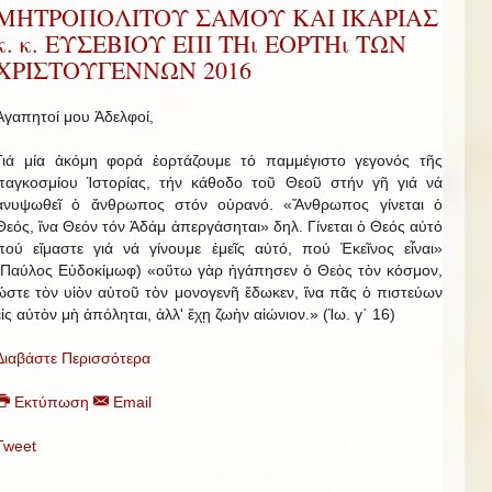
ΜΗΤΡΟΠΟΛΙΤΟΥ ΣΑΜΟΥ ΚΑΙ ΙΚΑΡΙΑΣ
κ. κ. ΕΥΣΕΒΙΟΥ ΕΠΙ ΤΗι ΕΟΡΤΗι ΤΩΝ
ΧΡΙΣΤΟΥΓΕΝΝΩΝ 2016
Ἀγαπητοί μου Ἀδελφοί,
Γιά μία ἀκόμη φορά ἑορτάζουμε τό παμμέγιστο γεγονός τῆς
παγκοσμίου Ἱστορίας, τήν κάθοδο τοῦ Θεοῦ στήν γῆ γιά νά
ἀνυψωθεῖ ὁ ἄνθρωπος στόν οὐρανό. «Ἄνθρωπος γίνεται ὁ
Θεός, ἵνα Θεόν τόν Ἀδάμ ἀπεργάσηται» δηλ. Γίνεται ὁ Θεός αὐτό
πού εἴμαστε γιά νά γίνουμε ἐμεῖς αὐτό, πού Ἐκεῖνος εἶναι»
(Παύλος Εὐδοκίμωφ) «οὕτω γὰρ ἠγάπησεν ὁ Θεὸς τὸν κόσμον,
ὥστε τὸν υἱὸν αὐτοῦ τὸν μονογενῆ ἔδωκεν, ἵνα πᾶς ὁ πιστεύων
εἰς αὐτὸν μὴ ἀπόληται, ἀλλ' ἔχῃ ζωὴν αἰώνιον.» (Ἰω. γ΄ 16)
Διαβάστε Περισσότερα
Εκτύπωση
Email
Tweet