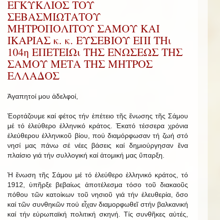
ΕΓΚΥΚΛΙΟΣ ΤΟΥ
ΣΕΒΑΣΜΙΩΤΑΤΟΥ
ΜΗΤΡΟΠΟΛΙΤΟΥ ΣΑΜΟΥ ΚΑΙ
ΙΚΑΡΙΑΣ κ. κ. ΕΥΣΕΒΙΟΥ ΕΠΙ ΤΗι
104η ΕΠΕΤΕΙΩι ΤΗΣ ΕΝΩΣΕΩΣ ΤΗΣ
ΣΑΜΟΥ ΜΕΤΑ ΤΗΣ ΜΗΤΡΟΣ
ΕΛΛΑΔΟΣ
Ἀγαπητοί μου ἀδελφοί,
Ἑορτάζουμε καί φέτος τήν ἐπέτειο τῆς ἕνωσης τῆς Σάμου
μέ τό ἐλεύθερο ἑλληνικό κράτος. Ἑκατό τέσσερα χρόνια
ἐλεύθερου ἑλληνικοῦ βίου, πού διαμόρφωσαν τή ζωή στό
νησί μας πάνω σέ νέες βάσεις καί δημιούργησαν ἕνα
πλαίσιο γιά τήν συλλογική καί ἀτομική μας ὕπαρξη.
Ἡ ἕνωση τῆς Σάμου μέ τό ἐλεύθερο ἑλληνικό κράτος, τό
1912, ὑπῆρξε βεβαίως ἀποτέλεσμα τόσο τοῦ διακαοῦς
πόθου τῶν κατοίκων τοῦ νησιοῦ γιά τήν ἐλευθερία, ὅσο
καί τῶν συνθηκῶν πού εἶχαν διαμορφωθεῖ στήν βαλκανική
καί τήν εὐρωπαϊκή πολιτική σκηνή. Τίς συνθῆκες αὐτές,