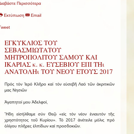
Διαβάστε Περισσότερα
Εκτύπωση
Email
Tweet
ΕΓΚΥΚΛΙΟΣ ΤΟΥ
ΣΕΒΑΣΜΙΩΤΑΤΟΥ
ΜΗΤΡΟΠΟΛΙΤΟΥ ΣΑΜΟΥ ΚΑΙ
ΙΚΑΡΙΑΣ κ. κ. ΕΥΣΕΒΙΟΥ ΕΠΙ ΤΗι
ΑΝΑΤΟΛΗι ΤΟΥ ΝΕΟΥ ΕΤΟΥΣ 2017
Πρός τόν Ἱερό Κλῆρο καί τόν εὐσεβῆ Λαό τῶν ἀκριτικῶν
μας Νησιῶν
Ἀγαπητοί μου Ἀδελφοί,
Ἤδη εἰσήλθαμε σύν Θεῷ «εἰς τόν νέον ἐνιαυτόν τῆς
χρηστότητος τοῦ Κυρίου». Τό 2017 ἀνέτειλε μόλις πρό
ὀλίγου πλῆρες ἐλπίδων καί προσδοκιῶν.