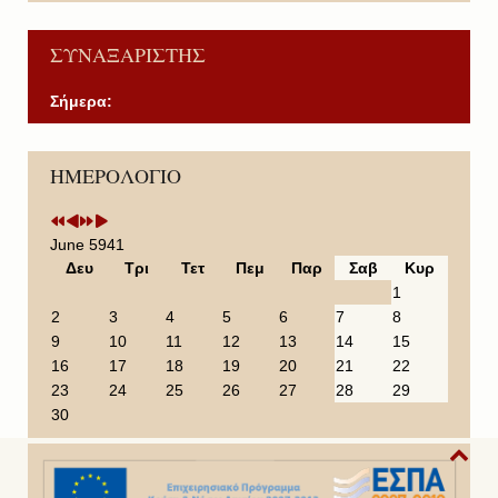
ΣΥΝΑΞΑΡΙΣΤΗΣ
Σήμερα:
P
P
N
N
ΗΜΕΡΟΛΟΓΙΟ
r
r
e
e
e
e
x
x
v
v
t
t
i
i
Y
M
June 5941
o
o
e
o
Δευ
Τρι
Τετ
Πεμ
Παρ
Σαβ
Κυρ
u
u
a
n
1
s
s
r
t
2
3
4
5
6
7
8
Y
M
h
9
10
11
12
13
14
15
e
o
16
17
18
19
20
21
22
a
n
23
24
25
26
27
28
29
r
t
30
h