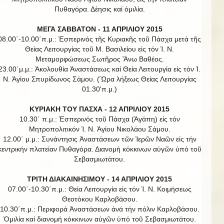
Πυθαγόρα. Δέησις καί ὁμιλία.
ΜΕΓΑ ΣΑΒΒΑΤΟΝ - 11 ΑΠΡΙΛΙΟΥ 2015
08.00΄-10.00΄π.μ.: Ἑσπερινός τῆς Κυριακῆς τοῦ Πάσχα μετά τῆς
Θείας Λειτουργίας τοῦ Μ. Βασιλείου εἰς τόν Ἱ. Ν.
Μεταμορφώσεως Σωτῆρος Ἄνω Βαθέος.
23.00΄μ.μ.: Ἀκολουθία Ἀναστάσεως καί Θεία Λειτουργία εἰς τόν Ἱ.
Ν. Ἁγίου Σπυρίδωνος Σάμου. (Ὣρα λήξεως Θείας Λειτουργίας
01.30'π.μ.)
ΚΥΡΙΑΚΗ ΤΟΥ ΠΑΣΧΑ - 12 ΑΠΡΙΛΙΟΥ 2015
10.30΄ π.μ.: Ἑσπερινός τοῦ Πάσχα (Ἀγάπη) εἰς τόν
Μητροπολιτικόν Ἱ. Ν. Ἁγίου Νικολάου Σάμου.
12.00΄ μ.μ.: Συνάντησις Ἀναστάσεων τῶν Ἱερῶν Ναῶν εἰς τήν
κεντρικήν πλατείαν Πυθαγόρα. Διανομή κόκκινων αὐγῶν ὑπό τοῦ
Σεβασμιωτάτου.
ΤΡΙΤΗ ΔΙΑΚΑΙΝΗΣΙΜΟΥ - 14 ΑΠΡΙΛΙΟΥ 2015
07.00΄-10.30΄π.μ.: Θεία Λειτουργία εἰς τόν Ἱ. Ν. Κοιμήσεως
Θεοτόκου Καρλοβάσου.
10.30΄π.μ.: Περιφορά Ἀναστάσεων ἀνά τήν πόλιν Καρλοβάσου.
Ὁμιλία καί διανομή κόκκινων αὐγῶν ὑπό τοῦ Σεβασμιωτάτου.