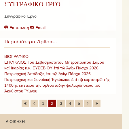
ΣΥΓΓΡΑΦΙΚΟ ΕΡΓΟ
Συγγραφικό Έργο
Εκτύπωση
Email
Περισσότερα Άρθρα...
ΒΙΟΓΡΑΦΙΚΟ
ΕΓΚΥΚΛΙΟΣ Τοῦ Σεβασμιωτάτου Μητροπολίτου Σάμου
καί Ἰκαρίας κ.κ. ΕΥΣΕΒΙΟΥ ἐπί τῷ Ἁγίῳ Πάσχᾳ 2026
Πατριαρχική Ἀπόδειξις ἐπί τῷ Ἁγίῳ Πάσχα 2026
Πατριαρχικὴ καὶ Συνοδικὴ Ἐγκύκλιος ἐπὶ τῷ ἑορτασμῷ τῆς
1400ῆς ἐπετείου τῆς ὀρθοστάδην ψαλμῳδήσεως τοῦ
Ἀκαθίστου Ὕμνου
1
2
3
4
5
ΔΙΟΙΚΗΣΗ