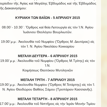
περίοδον τῆς Ἁγίας καί Μεγάλης Ἑβδομάδος καί τῆς Ἑβδομάδος
τῆς Διακαινησίμου:
ΚΥΡΙΑΚΗ ΤΩΝ ΒΑΪΩΝ -
5 ΑΠΡΙΛΙΟΥ 2015
08.00΄- 10.30΄: Ὄρθρος καί θεία Λειτουργία εἰς τόν Ἱ.Ν. Ἁγίου
Ἰωάννου Θεολόγου Βουρλιωτῶν.
19.00΄μ.μ.: Ἀκολουθία τοῦ Νυμφίου (Ὄρθρος Μ. Δευτέρας) εἰς
τόν Ἱ. Ν. Ἁγίου Νικολάου Κοκκαρίου
ΜΕΓΑΛΗ ΔΕΥΤΕΡΑ - 6 ΑΠΡΙΛΙΟΥ 2015
19.00΄μ.μ.: Ἀκολουθία τοῦ Νυμφίου (Ὄρθρος Μ.Τρίτης) εἰς τόν
Ἱ.Ν.
Κοιμήσεως Θεοτόκου Μυτιληνιῶν
ΜΕΓΑΛΗ ΤΡΙΤΗ - 7 ΑΠΡΙΛΙΟΥ 2015
19.00΄μ.μ.: Ἀκολουθία Νυμφίου (Ὄρθρος Μ.Τετάρτης) εἰς τόν Ἱ.
Ν. Ἁγίου Θεοδώρου Βαθέος Σάμου (Τροπάριον Κασσιανῆς).
ΜΕΓΑΛΗ ΤΕΤΑΡΤΗ - 8 ΑΠΡΙΛΙΟΥ 2015
17.00΄μ.μ.: Ἀκολουθία τοῦ Νιπτῆρος εἰς τήν Ἱεράν Μονήν Τιμίου