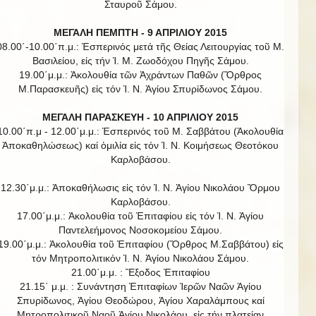
Σταυροῦ Σάμου.
ΜΕΓΑΛΗ ΠΕΜΠΤΗ - 9 ΑΠΡΙΛΙΟΥ 2015
08.00΄-10.00΄π.μ.: Ἑσπερινός μετά τῆς Θείας Λειτουργίας τοῦ Μ.
Βασιλείου, εἰς τήν Ἱ. Μ. Ζωοδόχου Πηγῆς Σάμου.
19.00΄μ.μ.: Ἀκολουθία τῶν Ἀχράντων Παθῶν (Ὄρθρος
Μ.Παρασκευῆς) εἰς τόν Ἱ. Ν. Ἁγίου Σπυρίδωνος Σάμου.
ΜΕΓΑΛΗ ΠΑΡΑΣΚΕΥΗ - 10 ΑΠΡΙΛΙΟΥ 2015
10.00΄π.μ - 12.00΄μ.μ.: Ἑσπερινός τοῦ Μ. Σαββάτου (Ἀκολουθία
Ἀποκαθηλώσεως) καί ὁμιλία εἰς τόν Ἱ. Ν. Κοιμήσεως Θεοτόκου
Καρλοβάσου.
12.30΄μ.μ.: Ἀποκαθήλωσις εἰς τόν Ἱ. Ν. Ἁγίου Νικολάου Ὅρμου
Καρλοβάσου.
17.00΄μ.μ.: Ἀκολουθία τοῦ Ἐπιταφίου εἰς τόν Ἱ. Ν. Ἁγίου
Παντελεήμονος Νοσοκομείου Σάμου.
19.00΄μ.μ.: Ἀκολουθία τοῦ Ἐπιταφίου (Ὄρθρος Μ.Σαββάτου) εἰς
τόν Μητροπολιτικόν Ἱ. Ν. Ἁγίου Νικολάου Σάμου.
21.00΄μ.μ. : Ἒξοδος Ἐπιταφίου
21.15΄ μ.μ. : Συνάντηση Ἐπιταφίων Ἱερῶν Ναῶν Ἀγίου
Σπυρίδωνος, Ἁγίου Θεοδώρου, Ἁγίου Χαραλάμπους καί
Μητροπολιτικοῦ Ναοῦ Ἁγίου Νικολάου, εἰς τήν πλατείαν