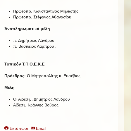
Πρωτοπρ. Κωνσταντίνος Μηλιώτης
Πρωτοπρ. Στέφανος Αθανασίου
Ἀναπληρωματικά μέλη
π. Δημήτριος Λάνδρου
π. Βασίλειος Λάμπρου .
Τοπικόν Τ.Π.Ο.Ε.Κ.Ε.
Πρόεδρος:
Ο Μητροπολίτης κ. Ευσέβιος
Μέλη
Οἱ Αἰδεσιμ. Δημήτριος Λάνδρου
Αἰδεσιμ Ἰωάννης Βοῦρος
Εκτύπωση
Email