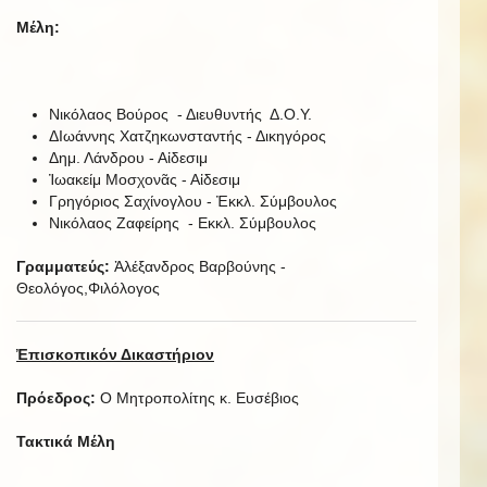
Μέλη:
Νικόλαος Βούρος - Διευθυντής Δ.Ο.Υ.
ΔΙωάννης Χατζηκωνσταντής - Δικηγόρος
Δημ. Λάνδρου - Αἰδεσιμ
Ἰωακείμ Μοσχονᾶς - Αἰδεσιμ
Γρηγόριος Σαχίνογλου - Ἐκκλ. Σύμβουλος
Νικόλαος Ζαφείρης - Εκκλ. Σύμβουλος
Γραμματεύς:
Ἀλέξανδρος Βαρβούνης -
Θεολόγος,Φιλόλογος
Ἐπισκοπικόν Δικαστήριον
Πρόεδρος:
Ο Μητροπολίτης κ. Ευσέβιος
Τακτικά Μέλη