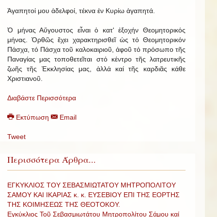
Ἀγαπητοί μου ἀδελφοί, τέκνα ἐν Κυρίω ἀγαπητά.
Ὁ μήνας Αὔγουστος εἶναι ὁ κατ' ἐξοχήν Θεομητορικός
μήνας. Ὀρθῶς ἔχει χαρακτηρισθεῖ ὡς τό Θεομητορικόν
Πάσχα, τό Πάσχα τοῦ καλοκαιριοῦ, ἀφοῦ τό πρόσωπο τῆς
Παναγίας μας τοποθετεῖται στό κέντρο τῆς λατρευτικῆς
ζωῆς τῆς Ἐκκλησίας μας, ἀλλά καί τῆς καρδιᾶς κάθε
Χριστιανοῦ.
Διαβάστε Περισσότερα
Εκτύπωση
Email
Tweet
Περισσότερα Άρθρα...
ΕΓΚΥΚΛΙΟΣ ΤΟΥ ΣΕΒΑΣΜΙΩΤΑΤΟΥ ΜΗΤΡΟΠΟΛΙΤΟΥ
ΣΑΜΟΥ ΚΑΙ ΙΚΑΡΙΑΣ κ. κ. ΕΥΣΕΒΙΟΥ ΕΠΙ ΤΗΣ ΕΟΡΤΗΣ
ΤΗΣ ΚΟΙΜΗΣΕΩΣ ΤΗΣ ΘΕΟΤΟΚΟΥ.
Εγκύκλιος Τοῦ Σεβασμιωτάτου Μητροπολίτου Σάμου καί