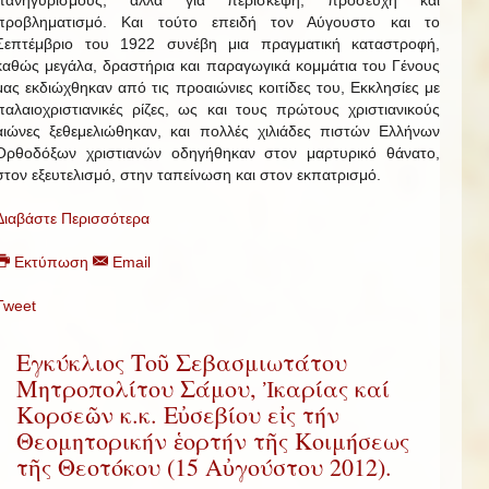
πανηγυρισμούς, αλλά για περίσκεψη, προσευχή και
προβληματισμό. Και τούτο επειδή τον Αύγουστο και το
Σεπτέμβριο του 1922 συνέβη μια πραγματική καταστροφή,
καθώς μεγάλα, δραστήρια και παραγωγικά κομμάτια του Γένους
μας εκδιώχθηκαν από τις προαιώνιες κοιτίδες του, Εκκλησίες με
παλαιοχριστιανικές ρίζες, ως και τους πρώτους χριστιανικούς
αιώνες ξεθεμελιώθηκαν, και πολλές χιλιάδες πιστών Ελλήνων
Ορθοδόξων χριστιανών οδηγήθηκαν στον μαρτυρικό θάνατο,
στον εξευτελισμό, στην ταπείνωση και στον εκπατρισμό.
Διαβάστε Περισσότερα
Εκτύπωση
Email
Tweet
Εγκύκλιος Τοῦ Σεβασμιωτάτου
Μητροπολίτου Σάμου, Ἰκαρίας καί
Κορσεῶν κ.κ. Εὐσεβίου εἰς τήν
Θεομητορικήν ἑορτήν τῆς Κοιμήσεως
τῆς Θεοτόκου (15 Αὐγούστου 2012).