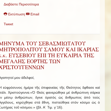
Διαβάστε Περισσότερα
Εκτύπωση
Email
Tweet
ΜΗΝΥΜΑ ΤΟΥ ΣΕΒΑΣΜΙΩΤΑΤΟΥ
ΜΗΤΡΟΠΟΛΙΤΟΥ ΣΑΜΟΥ ΚΑΙ ΙΚΑΡΙΑΣ
κ.κ. ΕΥΣΕΒΙΟΥ ΕΠΙ ΤΗ ΕΥΚΑΙΡΙΑ ΤΗΣ
ΜΕΓΑΛΗΣ ΕΟΡΤΗΣ ΤΩΝ
ΧΡΙΣΤΟΥΓΕΝΝΩΝ
Ἀ­γα­πητοί μου ἀδελφοί,
Ἡ εὐφρόσυνος ἡμέρα τῆς ἐπιφανείας τῆς Θεότητος ἔφθασε καί
πάλι. Χριστούγεννα.«Ὁ Θεός φανερώθηκε μέ ἀνθρώπινη σάρκα
ἐν μέσῳ ἀνθρώπων, ἔγινε ὁρατός ὡς ἄνθρωπος ἀπό τούς
Ἀγγέλους, κηρύχθηκε στά ἔθνη, πιστεύθηκε στόν κόσμο ὡς ὁ
Σωτήρας τοῦ κόσμου.» (βλ. Α΄ Τιμ. γ΄16).