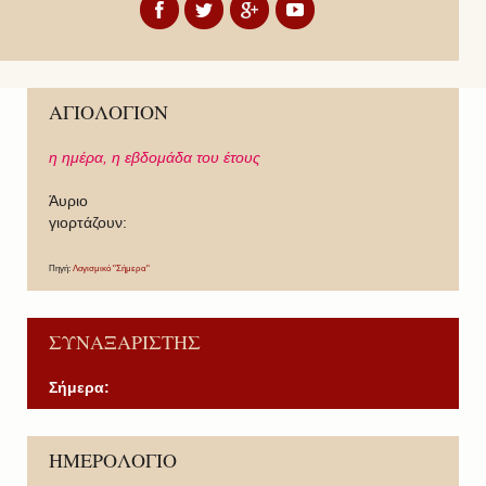
ΑΓΙΟΛΟΓΙΟΝ
η ημέρα,
η εβδομάδα του έτους
Άυριο
γιορτάζουν:
Πηγή:
Λογισμικό "Σήμερα"
ΣΥΝΑΞΑΡΙΣΤΗΣ
Σήμερα:
P
P
N
N
ΗΜΕΡΟΛΟΓΙΟ
r
r
e
e
e
e
x
x