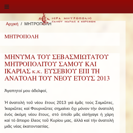
Αρχική
ΜΗΤΡΟΠΟΛΗ
ΜΗΤΡΟΠΟΛΗ
ΜΗΝΥΜΑ ΤΟΥ ΣΕΒΑΣΜΙΩΤΑΤΟΥ
ΜΗΤΡΟΠΟΛΙΤΟΥ ΣΑΜΟΥ ΚΑΙ
ΙΚΑΡΙΑΣ κ.κ. ΕΥΣΕΒΙΟΥ ΕΠΙ ΤΗ
ΑΝΑΤΟΛΗ ΤΟΥ ΝΕΟΥ ΕΤΟΥΣ 2013
Ἀ­γα­πητοί μου ἀδελφοί,
Ἡ ἀνατολή τοῦ νέου ἔτους 2013 γιά ἐμᾶς τούς Σαμιῶτες,
Ἰκαριῶτες καί Φουρνιῶτες σημαίνει ὄχι μόνον τήν ἀνατολή
ἑνός ἀκόμη νέου ἔτους, στό ὁποῖο μᾶς εἰσήγαγε ἡ χάρη
καί τό ἄπειρο ἔλεος τοῦ Κυρίου μας, ἀλλά καί τήν ἀνατολή
μιᾶς νέας ἑκατονταετίας.