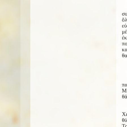
συ
ὅ
εὐ
μ
ἐκ
πο
κ
θα
πα
Μι
θά
Χε
θύ
Το