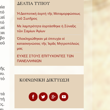
ΔΕΛΤΙΑ ΤΥΠΟΥ
ία
ὐτό
Ἡ Δεσποτική ἑορτή τῆς Μεταμορφώσεως
αί
τοῦ Σωτῆρος
 τό
Με λαμπρότητα ἑορτάσθηκε ἡ Σύναξις
αί
τῶν Σαμίων Ἁγίων
ται
μβο
Ὁλοκληρώθηκαν μὲ ἐπιτυχία οἱ
οῦ
κατασκηνώσεις τῆς Ἱερᾶς Μητροπόλεώς
μας
ΕΥΧΕΣ ΣΤΟΥΣ ΕΠΙΤΥΧΟΝΤΕΣ ΤΩΝ
ΠΑΝΕΛΛΗΝΙΩΝ
τῆς
ου.
 τό
ΚΟΙΝΩΝΙΚΗ ΔΙΚΤΥΩΣΗ
 τά
στή
ες.
ου,