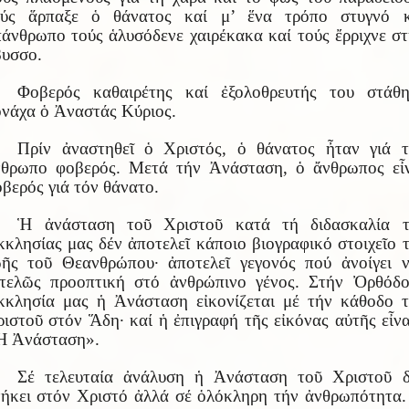
ούς ἅρπαξε ὁ θάνατος καί μ’ ἕνα τρόπο στυγνό κ
άνθρωπο τούς ἁλυσόδενε χαιρέκακα καί τούς ἔρριχνε σ
υσσο.
Φοβερός καθαιρέτης καί ἐξολοθρευτής του στάθη
νάχα ὁ Ἀναστάς Κύριος.
Πρίν ἀναστηθεῖ ὁ Χριστός, ὁ θάνατος ἦταν γιά τ
νθρωπο φοβερός. Μετά τήν Ἀνάσταση, ὁ ἄνθρωπος εἶν
βερός γιά τόν θάνατο.
Ἡ ἀνάσταση τοῦ Χριστοῦ κατά τή διδασκαλία τ
κλησίας μας δέν ἀποτελεῖ κάποιο βιογραφικό στοιχεῖο 
ῆς τοῦ Θεανθρώπου· ἀποτελεῖ γεγονός πού ἀνοίγει 
ντελῶς προοπτική στό ἀνθρώπινο γένος. Στήν Ὀρθόδο
κλησία μας ἡ Ἀνάσταση εἰκονίζεται μέ τήν κάθοδο 
ιστοῦ στόν Ἅδη· καί ἡ ἐπιγραφή τῆς εἰκόνας αὐτῆς εἶνα
Ἡ Ἀνάσταση».
Σέ τελευταία ἀνάλυση ἡ Ἀνάσταση τοῦ Χριστοῦ δ
ήκει στόν Χριστό ἀλλά σέ ὁλόκληρη τήν ἀνθρωπότητα