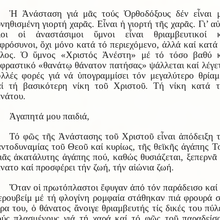
Ἡ Ἀνάσταση γιά μᾶς τούς Ὀρθοδόξους δέν εἶναι μ
νηθισμένη γιορτή χαρᾶς. Εἶναι ἡ γιορτή τῆς χαρᾶς. Γι’ α
λοι οἱ ἀναστάσιμοι ὕμνοι εἶναι θριαμβευτικοί κ
φρόσυνοι, ὄχι μόνο κατά τό περιεχόμενο, ἀλλά καί κατά
έλος. Ὁ ὕμνος «Χριστός Ἀνέστη» μέ τό τόσο βαθύ κ
φραστικό «θανάτῳ θάνατον πατήσας» ψάλλεται καί λέγε
λλές φορές γιά νά ὑπογραμμίσει τόν μεγαλύτερο θρία
αί τή βασικότερη νίκη τοῦ Χριστοῦ. Τή νίκη κατά τ
νάτου.
Ἀγαπητά μου παιδιά,
Τό φῶς τῆς Ἀνάστασης τοῦ Χριστοῦ εἶναι ἀπόδειξη 
ντοδυναμίας τοῦ Θεοῦ καί κυρίως, τῆς θεϊκῆς ἀγάπης Τ
ᾶς ἀκατάλυτης ἀγάπης πού, καθώς θυσιάζεται, ξεπερνᾶ
νατο καί προσφέρει τήν ζωή, τήν αἰώνια ζωή.
Ὅταν οἱ πρωτόπλαστοι ἔφυγαν ἀπό τόν παράδεισο καί
ρουβείμ μέ τή φλογίνη ρομφαία στάθηκαν πιά φρουρά 
ρα του, ὁ θάνατος ἄνοιγε θριαμβευτής τίς δικές του πύλ
ύς πλασμένους γιά τή χαρά καί τό φῶς τοῦ παραδείσ