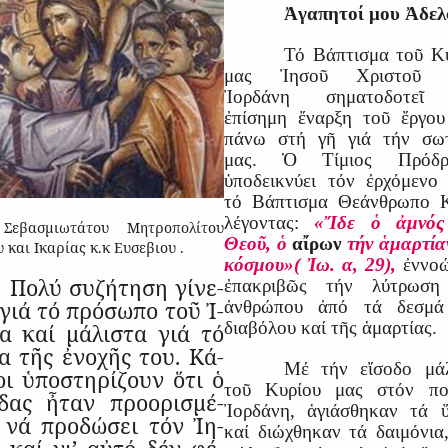
Ἀγαπητοί μου Ἀδελ
Τό Βάπτισμα τοῦ Κ
μας Ἰησοῦ Χριστοῦ 
Ἰορδάνη σηματοδοτεῖ
ἐπίσημη ἔναρξη τοῦ ἔργο
πάνω στή γῆ γιά τήν σωτ
μας. Ὁ Τίμιος Πρόδρ
ὑποδεικνύει τόν ἐρχόμενο
τό Βάπτισμα Θεάνθρωπο Κ
λέγοντας:
«Ἴδε ὁ ἀμνός
Σεβασμιωτάτου Μητροπολίτου
Θεοῦ, ὁ
αἴρων
τήν ἁμαρτία
 και Ικαρίας κ.κ Ευσεβιου .
κόσμου»( Ἰω. α, 29),
ἐννο
Πολύ συ­ζή­τηση γί­νε­
ἐπακριβῶς τήν λύτρωση
 γιά τό πρό­σωπο τοῦ Ἰ­
ἀνθρώπου ἀπό τά δεσμά
διαβόλου καί τῆς ἁμαρτίας.
α καί μά­λι­στα γιά τό
α τῆς ἐ­νο­χῆς του. Κά­
Μέ τήν εἴσοδο μάλ
ι ὑ­πο­στη­ρί­ζουν ὅτι ὁ
τοῦ Κυρίου μας στόν πο
­δας ἦ­ταν προ­ο­ρι­σμέ­
Ἰορδάνη, ἁγιάσθηκαν τά 
 νά προ­δώ­σει τόν Ἰ­η­
καί διώχθηκαν τά δαιμόνια