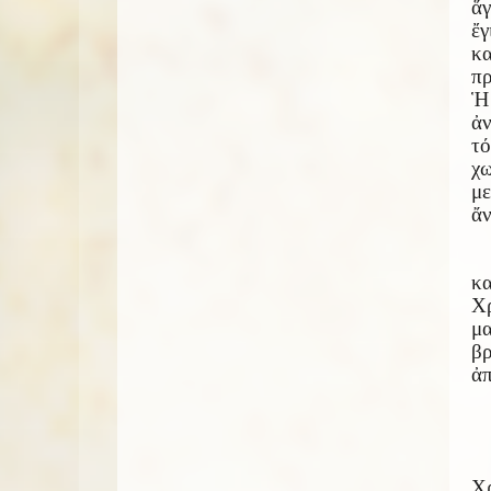
ἅγ
ἔγ
κ
πρ
Ἡ 
ἀν
τό
χω
με
ἄν
κ
Χρ
μ
βρ
ἀπ
Χρ