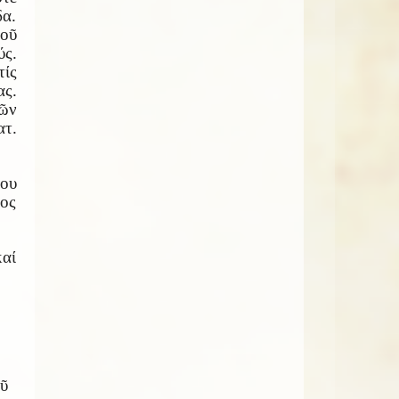
δα.
οῦ
ύς.
τίς
ς.
μῶν
ατ.
του
ος
καί
οῦ