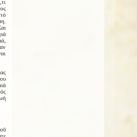
,τι
τος
τό
ση.
Και
γιά
ιά,
ταν
ναι
ας
ου
μιά
ός
ζωή
οῦ
στε