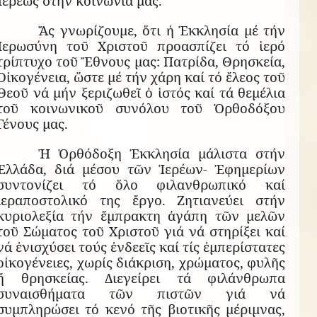
Ἱερέως στήν κοινωνία μας.
Ἄς γνωρίζουμε, ὅτι ἡ Ἐκκλησία μέ τήν
Ἱερωσύνη τοῦ Χριστοῦ προασπίζει τό ἱερό
τρίπτυχο τοῦ Ἔθνους μας: Πατρίδα, Θρησκεία,
Οἰκογένεια, ὥστε μέ τήν χάρη καί τό ἔλεος τοῦ
Θεοῦ νά μήν ξεριζωθεῖ ὁ ἱστός καί τά θεμέλια
τοῦ κοινωνικοῦ συνόλου τοῦ Ὀρθοδόξου
Γένους μας.
Ἡ Ὀρθόδοξη Ἐκκλησία μάλιστα στήν
Ἑλλάδα, διά μέσου τῶν Ἱερέων- Ἐφημερίων
συντονίζει τό ὅλο φιλανθρωπικό καί
ἱεραποστολικό της ἔργο. Ζητιανεύει στήν
κυριολεξία τήν ἔμπρακτη ἀγάπη τῶν μελῶν
τοῦ Σώματος τοῦ Χριστοῦ γιά νά στηρίξει καί
νά ἐνισχύσει τούς ἐνδεεῖς καί τίς ἐμπερίστατες
οἰκογένειες, χωρίς διάκριση, χρώματος, φυλῆς
ἤ θρησκείας. Διεγείρει τά φιλάνθρωπα
συναισθήματα τῶν πιστῶν γιά νά
συμπληρώσει τό κενό τῆς βιοτικῆς μέριμνας,