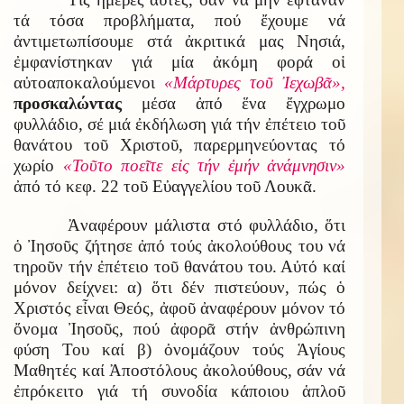
τά τόσα προβλήματα, πού ἔχουμε νά
ἀντιμετωπίσουμε στά ἀκριτικά μας Νησιά,
ἐμφανίστηκαν γιά μία ἀκόμη φορά οἱ
αὐτοαποκαλούμενοι
«Μάρτυρες τοῦ Ἰεχωβᾶ»,
προσκαλώντας
μέσα ἀπό ἕνα ἔγχρωμο
φυλλάδιο, σέ μιά ἐκδήλωση γιά τήν ἐπέτειο τοῦ
θανάτου τοῦ Χριστοῦ, παρερμηνεύοντας τό
χωρίο
«Τοῦτο ποεῖτε εἰς τήν ἐμήν ἀνάμνησιν»
ἀπό τό κεφ. 22 τοῦ Εὐαγγελίου τοῦ Λουκᾶ.
Ἀναφέρουν μάλιστα στό φυλλάδιο, ὅτι
ὁ Ἰησοῦς ζήτησε ἀπό τούς ἀκολούθους του νά
τηροῦν τήν ἐπέτειο τοῦ θανάτου του. Αὐτό καί
μόνον δείχνει: α) ὅτι δέν πιστεύουν, πώς ὁ
Χριστός εἶναι Θεός, ἀφοῦ ἀναφέρουν μόνον τό
ὄνομα Ἰησοῦς, πού ἀφορᾶ στήν ἀνθρώπινη
φύση Του καί β) ὀνομάζουν τούς Ἁγίους
Μαθητές καί Ἀποστόλους ἀκολούθους, σάν νά
ἐπρόκειτο γιά τή συνοδία κάποιου ἁπλοῦ