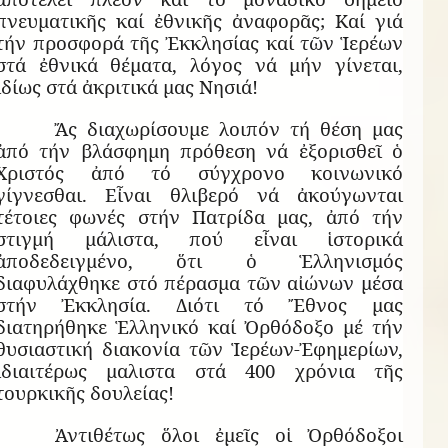
πνευματικῆς καί ἐθνικῆς ἀναφορᾶς; Καί γιά
τήν προσφορά τῆς Ἐκκλησίας καί τῶν Ἱερέων
στά ἐθνικά θέματα, λόγος νά μήν γίνεται,
ἰδίως στά ἀκριτικά μας Νησιά!
Ἄς διαχωρίσουμε λοιπόν τή θέση μας
ἀπό τήν βλάσφημη πρόθεση νά ἐξορισθεῖ ὁ
Χριστός ἀπό τό σύγχρονο κοινωνικό
γίγνεσθαι. Εἶναι θλιβερό νά ἀκούγωνται
τέτοιες φωνές στήν Πατρίδα μας, ἀπό τήν
στιγμή μάλιστα, πού εἶναι ἱστορικά
ἀποδεδειγμένο, ὅτι ὁ Ἑλληνισμός
διαφυλάχθηκε στό πέρασμα τῶν αἰώνων μέσα
στήν Ἐκκλησία. Διότι τό Ἔθνος μας
διατηρήθηκε Ἑλληνικό καί Ὀρθόδοξο μέ τήν
θυσιαστική διακονία τῶν Ἱερέων-Ἐφημερίων,
ἰδιαιτέρως μαλιστα στά 400 χρόνια τῆς
τουρκικῆς δουλείας!
Ἀντιθέτως ὅλοι ἐμεῖς οἱ Ὀρθόδοξοι