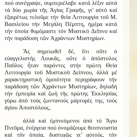
πού συνέγραψε, συμπεριέλαβε κατά λέξιν αὐτά
τά δύο χωρία τῆς Ἁγίας Γραφῆς, γι’ αὐτό καί
ἐξαιρέτως τελοῦμε τήν θεία Λειτουργία τοῦ Μ.
Βασιλείου τήν Μεγάλη Πέμπτη, ἡμέρα κατά
τήν ὁποία θυμόμαστε τόν Μυστικό Δεῖπνο καί
τήν παράδοση τῶν Ἀχράντων Μυστηρίων.
Ἄς σημειωθεῖ δέ, ὅτι οὔτε ὁ
εὐαγγελιστής Λουκᾶς, οὔτε ὁ ἀπόστολος
Παῦλος ἦταν παρόντες στήν πρώτη Θεία
Λειτουργία τοῦ Μυστικοῦ Δείπνου, ἀλλά μέ
χαρακτηριστική ὁμοιότητα περιγράφουν τήν
παράδοση τῶν Ἀχράντων Μυστηρίων, δηλαδή
τήν ἐμπειρία καί ζωή τῆς πρώτης Ἐκκλησίας
γύρω ἀπό τούς ζωντανούς μάρτυρές της, τούς
ἁγίου Ἀποστόλους,
ἀλλά καὶ ἐμπνεόμενοι ἀπό τό Ἅγιο
Πνεῦμα, ἐνέργεια πού ὀνομάζουμε θεοπνευστία
καί τήν ὁποία, δυστυχῶς γι’ αὐτούς, τήν