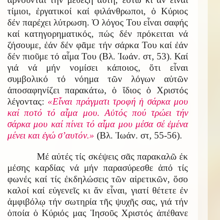
τίμιοι, ἐργατικοί καί φιλάνθρωποι, ὁ Κύριος
δέν παρέχει λύτρωση. Ὁ λόγος Του εἶναι σαφής
καί κατηγορηματικός, πώς δέν πρόκειται νά
ζήσουμε, ἐάν δέν φᾶμε τήν σάρκα Του καί ἐάν
δέν πιοῦμε τό αἷμα Του (Βλ. Ἰωάν. στ, 53). Καί
γιά νά μήν νομίσει κάποιος, ὅτι εἶναι
συμβολικό τό νόημα τῶν λόγων αὐτῶν
ἀποσαφηνίζει παρακάτω, ὁ ἴδιος ὁ Χριστός
λέγοντας:
«Εἶναι πράγματι τροφή ἡ σάρκα μου
καί ποτό τό αἷμα μου. Αὐτός πού τρώει τήν
σάρκα μου καί πίνει τό αἷμα μου μέσα σέ ἐμένα
μένει και ἐγώ σ’αυτόν.»
(Βλ. Ἰωάν. στ, 55-56).
Μέ αὐτές τίς σκέψεις σᾶς παρακαλῶ ἐκ
μέσης καρδίας νά μήν παρασύρεσθε ἀπό τίς
φωνές καί τίς ἐκδηλώσεις τῶν αἱρετικῶν, ὅσο
καλοί καί εὐγενεῖς κι ἄν εἶναι, γιατί θέτετε ἐν
ἀμφιβόλῳ τήν σωτηρία τῆς ψυχῆς σας, γιά τήν
ὁποία ὁ Κύριός μας Ἰησοῦς Χριστός ἀπέθανε