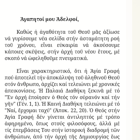
Ἀγαπητοί μου Ἀδελφοί,
Καθώς ἡ ἀγαθότητα τοῦ Θεοῦ μᾶς ἀξίωσε
νά γυρίσουμε νέα σελίδα στήν ἀσταμάτητη ροή
τοῦ χρόνου, εἶναι εὐκαιρία νά ἀκούσουμε
κάποιες σκέψεις, στήν ἀρχή τοῦ νέου ἔτους, μέ
σκοπό νά ὠφεληθοῦμε πνευματικά.
Εἶναι χαρακτηριστικό, ὅτι ἡ Ἁγία Γραφή
πού ἀποτελεῖ τήν ἀποκάλυψη τοῦ ἀληθινοῦ Θεοῦ
στόν ἄνθρωπο, ἀρχίζει καί τελειώνει μέ χρονικές
ἀπεικονίσεις. Ἡ Παλαιά Διαθήκη ξεκινᾶ μέ τό
"Ἐν ἀρχή ἐποίησεν ὁ Θεός τόν οὐρανόν καί τήν
γῆν" (Γέν. 1, 1). Ἡ Καινή Διαθήκη τελειώνει μέ τό
"Ναί, ἔρχομαι ταχύ" (Ἀποκ. 22, 20). Ὁ Θεός στήν
Ἁγία Γραφή δέν γίνεται ἀντιληπτός μέ τρόπο
ἀφηρημένο, ὅπως στούς φιλοσόφους, ἀλλά μέ
τίς ἐπεμβάσεις Του στήν ἱστορική διαδρομή τῶν
ἀνθρώπων, ἀπό τήν ἀρχή τῆς Δημιουργίας ἕως