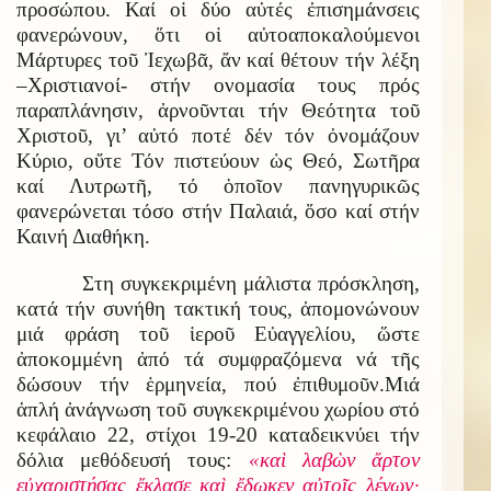
προσώπου. Καί οἱ δύο αὐτές ἐπισημάνσεις
φανερώνουν, ὅτι οἱ αὐτοαποκαλούμενοι
Μάρτυρες τοῦ Ἰεχωβᾶ, ἄν καί θέτουν τήν λέξη
–Χριστιανοί- στήν ονομασία τους πρός
παραπλάνησιν, ἀρνοῦνται τήν Θεότητα τοῦ
Χριστοῦ, γι’ αὐτό ποτέ δέν τόν ὀνομάζουν
Κύριο, οὔτε Τόν πιστεύουν ὡς Θεό, Σωτῆρα
καί Λυτρωτῆ, τό ὁποῖον πανηγυρικῶς
φανερώνεται τόσο στήν Παλαιά, ὅσο καί στήν
Καινή Διαθήκη.
Στη συγκεκριμένη μάλιστα πρόσκληση,
κατά τήν συνήθη τακτική τους, ἀπομονώνουν
μιά φράση τοῦ ἱεροῦ Εὐαγγελίου, ὥστε
ἀποκομμένη ἀπό τά συμφραζόμενα νά τῆς
δώσουν τήν ἑρμηνεία, πού ἐπιθυμοῦν.Μιά
ἁπλή ἀνάγνωση τοῦ συγκεκριμένου χωρίου στό
κεφάλαιο 22, στίχοι 19-20 καταδεικνύει τήν
δόλια μεθόδευσή τους:
«καὶ λαβὼν ἄρτον
εὐχαριστήσας ἔκλασε καὶ ἔδωκεν αὐτοῖς λέγων·