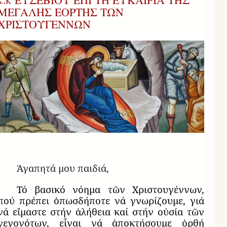
ΜΕΓΑΛΗΣ ΕΟΡΤΗΣ ΤΩΝ
ΧΡΙΣΤΟΥΓΕΝΝΩΝ
Ἀγαπητά μου παιδιά,
Τό βασικό νόημα τῶν Χριστουγέννων,
πού πρέπει ὁπωσδήποτε νά γνωρίζουμε, γιά
νά εἴμαστε στήν ἀλήθεια καί στήν οὐσία τῶν
γεγονότων, εἶναι νά ἀποκτήσουμε ὀρθή