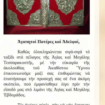
Ἀγαπητοί Πατέρες καί Ἀδελφοί,
Καθώς ὁλοκληρώνεται σιγά-σιγά τό
ταξίδι στό πέλαγος τῆς Ἁγίας καί Μεγάλης
Τεσσαρακοστῆς, μέ τήν εὐκαιρία τῆς
ἀκολουθίας τοῦ Ἀκαθίστου Ὕμνου
ἐπικοινωνοῦμε μαζί σας ἐπιθυμώντας νά
ἐπιστήσουμε τήν προσοχή σας σέ ἕνα ἀκόμη
σκόπελο, πού ἐμφανίσθηκε λίγο πρίν τήν
εἴσοδό μας στό λιμάνι τῆς Ἁγίας καί Μεγάλης
Ἑβδομάδος.
Τίς ἡμέρες αὐτές, σάν νά μήν ἔφταναν