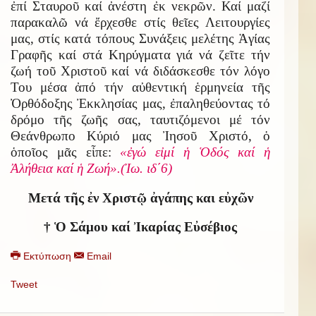
ἐπί Σταυροῦ καί ἀνέστη ἐκ νεκρῶν. Καί μαζί
παρακαλῶ νά ἔρχεσθε στίς θεῖες Λειτουργίες
μας, στίς κατά τόπους Συνάξεις μελέτης Ἁγίας
Γραφῆς καί στά Κηρύγματα γιά νά ζεῖτε τήν
ζωή τοῦ Χριστοῦ καί νά διδάσκεσθε τόν λόγο
Του μέσα ἀπό τήν αὐθεντική ἑρμηνεία τῆς
Ὀρθόδοξης Ἐκκλησίας μας, ἐπαληθεύοντας τό
δρόμο τῆς ζωῆς σας, ταυτιζόμενοι μέ τόν
Θεάνθρωπο Κύριό μας Ἰησοῦ Χριστό, ὁ
ὁποῖος μᾶς εἶπε:
«ἐγώ εἰμί ἡ Ὁδός καί ἡ
Ἀλήθεια καί ἡ Ζωή».(Ἰω. ιδ΄6)
Μετά τῆς ἐν Χριστῷ ἀγάπης και εὐχῶν
† Ὁ Σάμου καί Ἰκαρίας Εὐσέβιος
Εκτύπωση
Email
Tweet