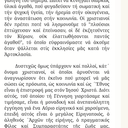
γαλήνη τοῦ σήμερα. Παύει νά κυνηγάει διαρκῶς
ὑλικά ἀγαθά, πού φυγαδεύουν τή σωματική καί
τήν ψυχική ὑγεία, τήν ἠρεμία στήν οἰκογένεια,
τήν ἀναστάτωση στήν κοινωνία. Οἱ χριστιανοί
δέν πρέπει ποτέ νά λησμονοῦμε τό "πλούσιοι
ἐπτώχευσαν καί ἐπείνασαν, οἱ δέ ἐκζητοῦντες
τόν Κύριον, οὐκ ἐλαττωθήσονται παντός
ἀγαθοῦ", τό ὁποῖο εὐφραινόμαστε νά ἀκοῦμε
ὅταν ψάλλεται στίς ἐκκλησίες μᾶς κατά τήν
Ἀρτοκλασία.
Δυστυχῶς ὅμως ὑπάρχουν καί πολλοί, κάτ΄
ὄνομα χριστιανοί, οἱ ὁποῖοι ἀρνοῦνται νά
ἀναγνωρίσουν ὅτι ἐκεῖνο πού μπορεῖ νά μᾶς
σώσει ὡς πρόσωπα, ὡς κοινωνία καί ὡς ΄Ἔθνος
εἶναι ἡ ἐπιστροφή μας στόν Ἰησού Χριστό. Διότι
αὐτός, τοῦ ὁποίου τή Γέννηση γιορτάσαμε καί
τιμήσαμε, εἶναι ἡ μοναδική καί ἀνεπανάληπτη
ἐγγύηση γιά ἕνα Αὔριο εἰρηνικό καί χαρούμενο,
ἐπειδή αὐτός εἶναι ὁ μεγάλος Εἰρηνοποιός, ὁ
ἀληθινός ΄Ἀρχῶν τῆς εἰρήνης, ὁ πραγματικός
Φίλος καί Συμπαραστάτης τῆς ζωῆς μας,