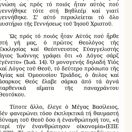
γνώση ὡς πρός τό ποιός ἦταν αὐτός πού
γεννήθηκε τότε στή Βηθλεέμ καί γιατί
γεννήθηκε. Σ’ αὐτό περικλείεται τό ὅλο
μυστήριο τῆς Γεννήσεως τοῦ Ἰησοῦ Χριστοῦ.
Ὡς πρός τό ποιός ἦταν Αὐτός πού ἦρθε
στή γῆ μας, ὁ πρῶτος Θεολόγος τῆς
Ἐκκλησίας καί Θεόπνευστος Εὐαγγελιστής
ἅγιος Ἰωάννης γράφει ὅτι «ὁ Λόγος σάρξ
ἐγένετο» (Ἰωά. 14). Ὁ μονογενής δηλαδή Υἱός
καί Λόγος τοῦ Θεοῦ, τό δεύτερο πρόσωπο τῆς
Ἁγίας καί Ὁμοουσίου Τριάδος, ὁ ἄυλος καί
ἄσαρκος Θεός ἔλαβε σάρκα ἀπό τά ἁγνά
παρθενικά αἵματα τῆς παναχράντου
Θεοτόκου.
Τίποτε ἄλλο, ἔλεγε ὁ Μέγας Βασίλειος,
δέν φανερώνει τόσο ἐκπληκτικά τή θαυμαστή
δύναμη τοῦ Θεοῦ ὅσο ἡ ἐνανθρώπησή του, «ἡ
περί τήν ἐνανθρώπησιν οἰκονομία»(ΕΠΕ