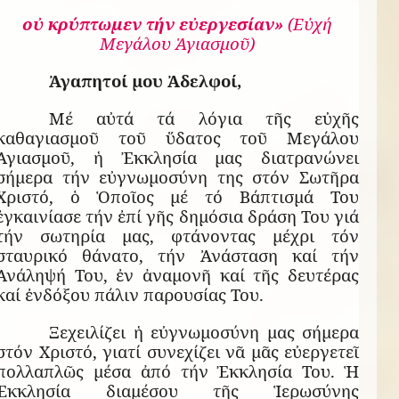
οὐ κρύπτωμεν τήν εὐεργεσίαν»
(Εὐχή
Μεγάλου Ἁγιασμοῦ)
Ἀγαπητοί μου Ἀδελφοί,
Μέ αὐτά τά λόγια τῆς εὐχῆς
καθαγιασμοῦ τοῦ ὕδατος τοῦ Μεγάλου
Ἁγιασμοῦ, ἡ Ἐκκλησία μας διατρανώνει
σήμερα τήν εὐγνωμοσύνη της στόν Σωτῆρα
Χριστό, ὁ Ὁποῖος μέ τό Βάπτισμά Του
ἐγκαινίασε τήν ἐπί γῆς δημόσια δράση Του γιά
τήν σωτηρία μας, φτάνοντας μέχρι τόν
σταυρικό θάνατο, τήν Ἀνάσταση καί τήν
Ἀνάληψή Του, ἐν ἀναμονῆ καί τῆς δευτέρας
καί ἐνδόξου πάλιν παρουσίας Του.
Ξεχειλίζει ἡ εὐγνωμοσύνη μας σήμερα
στόν Χριστό, γιατί συνεχίζει νᾶ μᾶς εὐεργετεῖ
πολλαπλῶς μέσα ἀπό τήν Ἐκκλησία Του. Ἡ
Ἐκκλησία διαμέσου τῆς Ἱερωσύνης