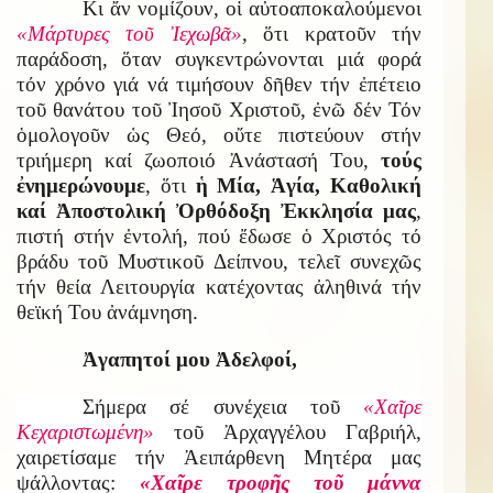
Κι ἄν νομίζουν, οἱ αὐτοαποκαλούμενοι
«Μάρτυρες τοῦ Ἰεχωβᾶ»
, ὅτι κρατοῦν τήν
παράδοση, ὅταν συγκεντρώνονται μιά φορά
τόν χρόνο γιά νά τιμήσουν δῆθεν τήν ἐπέτειο
τοῦ θανάτου τοῦ Ἰησοῦ Χριστοῦ, ἐνῶ δέν Τόν
ὁμολογοῦν ὡς Θεό, οὔτε πιστεύουν στήν
τριήμερη καί ζωοποιό Ἀνάστασή Του,
τούς
ἐνημερώνουμε
, ὅτι
ἡ Μία, Ἁγία, Καθολική
καί Ἀποστολική Ὀρθόδοξη Ἐκκλησία μας
,
πιστή στήν ἐντολή, πού ἔδωσε ὁ Χριστός τό
βράδυ τοῦ Μυστικοῦ Δείπνου, τελεῖ συνεχῶς
τήν θεία Λειτουργία κατέχοντας ἀληθινά τήν
θεϊκή Του ἀνάμνηση.
Ἀγαπητοί μου Ἀδελφοί,
Σήμερα σέ συνέχεια τοῦ
«Χαῖρε
Κεχαριστωμένη»
τοῦ Ἀρχαγγέλου Γαβριήλ,
χαιρετίσαμε τήν Ἀειπάρθενη Μητέρα μας
ψάλλοντας:
«Χαῖρε τροφῆς τοῦ μάννα