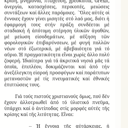
κρίση, μνημόνια, πτώχευση, χρεοκοπία, Grexit,
ἀνεργία, κατασχέσεις, περικοπές, μειώσεις
συντάξεων καί ἄλλες παρόμοιες. ΄Ὅλες αὐτές οἱ
ἔννοιες ἔχουν γίνει μισητές στό λαό μας, διότι ἡ
ἐφαρμογή τους στήν πράξη συνδέεται μέ
σταδιακή ἤ ἀπότομη στέρηση ὑλικῶν ἀγαθῶν,
μέ μείωση εἰσοδημάτων, μέ αὔξηση τῶν
φορολογικῶν ἐπιβαρύνσεων, μέ φυγή πολλῶν
νέων στό ἐξωτερικό, μέ ἀβεβαιότητα γιά τό
αὔριο. Ἡ πραγματικότητα εἶναι χωρίς ἄλλο πολύ
ζοφερή. Ἰδιαίτερα γιά τά ἀκριτικά νησιά μᾶς τά
ὁποῖα, ἐπιπλέον, δοκιμάζονται καί ἀπό τήν
ἀνεξέλεγκτη εἰσροή προσφύγων καί παράτυπων
μεταναστῶν μέ τίς πνευματικές καί ἐθνικές
ἐπιπτώσεις τους.
Γιά τούς πιστούς χριστιανούς ὅμως, πού δέν
ἔχουν ἀλλοτριωθεῖ ἀπό τό ὑλιστικό πνεῦμα,
ὑπάρχει καί ὁ ἀντίποδας στίς μορφές αὐτές τῆς
κρίσης καί τῆς λιτότητας. Εἶναι:
-- Ἡ ἔννοια τῆς αὐτάρκειας, ἡ