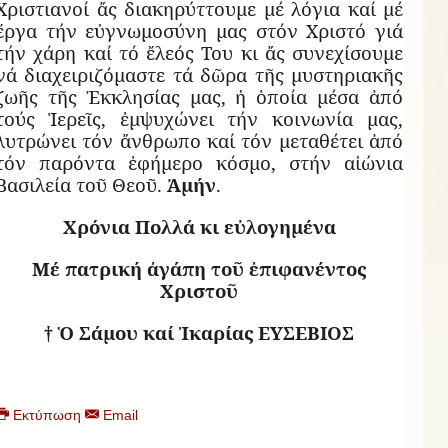
Χριστιανοί ἄς διακηρύττουμε μέ λόγια καί μέ
ἔργα τήν εὐγνωμοσύνη μας στόν Χριστό γιά
τήν χάρη καί τό ἔλεός Του κι ἄς συνεχίσουμε
νά διαχειριζόμαστε τά δῶρα τῆς μυστηριακῆς
ζωῆς τῆς Ἐκκλησίας μας, ἡ ὁποία μέσα ἀπό
τούς Ἱερεῖς, ἐμψυχώνει τήν κοινωνία μας,
λυτρώνει τόν ἄνθρωπο καί τόν μεταθέτει ἀπό
τόν παρόντα ἐφήμερο κόσμο, στήν αἰώνια
Βασιλεία τοῦ Θεοῦ.
Ἀμήν
.
Χρόνια Πολλά κι εὐλογημένα
Μέ πατρική ἀγάπη τοῦ ἐπιφανέντος
Χριστοῦ
† Ὁ Σάμου καί Ἰκαρίας ΕΥΣΕΒΙΟΣ
Εκτύπωση
Email