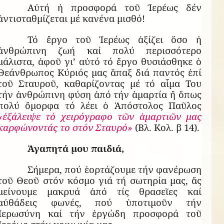
Αὐτή ἡ προσφορά τοῦ Ἱερέως δέν
ἀντισταθμίζεται μέ κανένα μισθό!
Τό ἔργο τοῦ Ἱερέως ἀξίζει ὅσο ἡ
ἀνθρώπινη ζωή καί πολύ περισσότερο
μάλιστα, ἀφοῦ γι’ αὐτό τό ἔργο θυσιάσθηκε ὁ
Θεάνθρωπος Κύριός μας ἅπαξ διά παντός ἐπί
τοῦ Σταυροῦ, καθαρίζοντας μέ τό αἷμα Του
τήν ἀνθρώπινη φύση ἀπό τήν ἁμαρτία ἤ ὅπως
πολύ ὄμορφα τό λέει ὁ Ἀπόστολος Παῦλος
«ἐξάλειψε τό χειρόγραφο τῶν ἁμαρτιῶν μας
καρφώνοντάς το στόν Σταυρό»
(Βλ. Κολ. β 14).
Ἀγαπητά μου παιδιά,
Σήμερα, πού ἑορτάζουμε τήν φανέρωση
τοῦ Θεοῦ στόν κόσμο γιά τή σωτηρία μας, ἄς
μείνουμε μακρυά ἀπό τίς θρασεῖες καί
αὐθάδεις φωνές, πού ὑποτιμοῦν τήν
Ἱερωσύνη καί τήν ἐργώδη προσφορά τοῦ