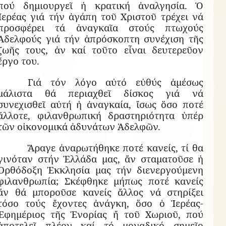
πού δημιουργεῖ ἡ κρατική ἀναλγησία. Ὁ
Ἱερέας γιά τήν ἀγάπη τοῦ Χριστοῦ τρέχει νά
προσφέρει τά ἀναγκαῖα στούς πτωχούς
Ἀδελφούς γιά τήν ἀπρόσκοπτη συνέχιση τῆς
ζωῆς τους, ἀν καί τοῦτο εἶναι δευτερεῦον
ἔργο του.
Γιά τόν λόγο αὐτό εὐθύς ἀμέσως
μάλιστα θά περιαχθεῖ δίσκος γιά νά
συνεχισθεῖ αὐτή ἡ ἀναγκαία, ἴσως ὅσο ποτέ
ἄλλοτε, φιλανθρωπική δραστηριότητα ὑπέρ
τῶν οἰκονομικά ἀδυνάτων Ἀδελφῶν.
Ἄραγε ἀναρωτήθηκε ποτέ κανείς, τί θα
γινόταν στήν Ἑλλάδα μας, ἄν σταματοῦσε ἡ
Ὀρθόδοξη Ἐκκλησία μας τήν διενεργούμενη
φιλανθρωπία; Σκέφθηκε μήπως ποτέ κανείς
ἄν θά μποροῦσε κανείς ἄλλος νά στηρίξει
τόσο τούς ἔχοντες ἀνάγκη, ὅσο ὁ Ἱερέας-
Ἐφημέριος τῆς Ἐνορίας ἤ τοῦ Χωριοῦ, πού
ἀποτελεῖ πλέον καί τό μοναδικό σημεῖο