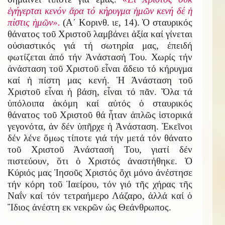
ἐγήγερται κενόν ἄρα τό κήρυγμα ἡμῶν κενή δέ ἡ
πίστις ἡμῶν».
(Α΄ Κορινθ. ιε, 14). Ὁ σταυρικός
θάνατος τοῦ Χριστοῦ λαμβάνει ἀξία καί γίνεται
οὐσιαστικός γιά τή σωτηρία μας, ἐπειδή
φωτίζεται ἀπό τήν Ἀνάστασή Του. Χωρίς τήν
ἀνάσταση τοῦ Χριστοῦ εἶναι ἄδειο τό κήρυγμα
καί ἡ πίστη μας κενή. Ἡ Ἀνάσταση τοῦ
Χριστοῦ εἶναι ἡ βάση, εἶναι τό πᾶν. Ὅλα τά
ὑπόλοιπα ἀκόμη καί αὐτός ὁ σταυρικός
θάνατος τοῦ Χριστοῦ θά ἦταν ἁπλῶς ἱστορικά
γεγονότα, ἀν δέν ὑπῆρχε ἡ Ἀνάσταση. Ἐκεῖνοι
δέν λένε ὅμως τίποτε γιά τήν μετά τόν θάνατο
τοῦ Χριστοῦ Ἀνάστασή Του, γιατί δέν
πιστεύουν, ὅτι ὁ Χριστός ἀναστήθηκε. Ὁ
Κύριός μας Ἰησοῦς Χριστός ὄχι μόνο ἀνέστησε
τήν κόρη τοῦ Ἰαείρου, τόν γιό τῆς χήρας τῆς
Ναΐν καί τόν τετραήμερο Λάζαρο, ἀλλά καί ὁ
Ἴδιος ἀνέστη εκ νεκρῶν ὡς Θεάνθρωπος.