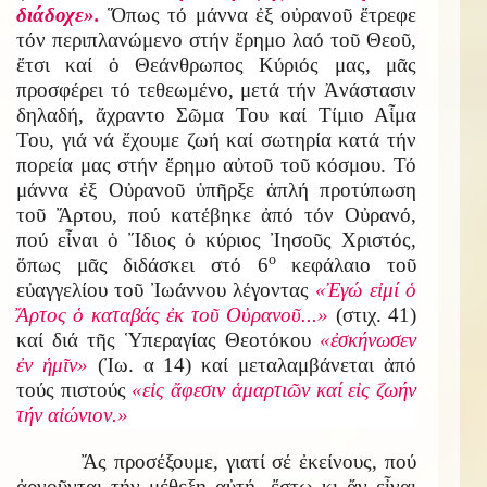
διάδοχε».
Ὅπως τό μάννα ἐξ οὐρανοῦ ἔτρεφε
τόν περιπλανώμενο στήν ἔρημο λαό τοῦ Θεοῦ,
ἔτσι καί ὁ Θεάνθρωπος Κύριός μας, μᾶς
προσφέρει τό τεθεωμένο, μετά τήν Ἀνάστασιν
δηλαδή, ἄχραντο Σῶμα Του καί Τίμιο Αἷμα
Του, γιά νά ἔχουμε ζωή καί σωτηρία κατά τήν
πορεία μας στήν ἔρημο αὐτοῦ τοῦ κόσμου. Τό
μάννα ἐξ Οὐρανοῦ ὑπῆρξε ἁπλή προτύπωση
τοῦ Ἄρτου, πού κατέβηκε ἀπό τόν Οὐρανό,
πού εἶναι ὁ Ἴδιος ὁ κύριος Ἰησοῦς Χριστός,
ο
ὅπως μᾶς διδάσκει στό 6
κεφάλαιο τοῦ
εὐαγγελίου τοῦ Ἰωάννου λέγοντας
«Ἐγώ εἰμί ὁ
Ἄρτος ὁ καταβάς ἐκ τοῦ Οὐρανοῦ...»
(στιχ. 41)
καί διά τῆς Ὑπεραγίας Θεοτόκου
«ἐσκήνωσεν
ἐν ἡμῖν»
(Ἰω. α 14) καί μεταλαμβάνεται ἀπό
τούς πιστούς
«εἰς ἄφεσιν ἁμαρτιῶν καί εἰς ζωήν
τήν αἰώνιον.»
Ἄς προσέξουμε, γιατί σέ ἐκείνους, πού
ἀρνοῦνται τήν μέθεξη αὐτή, ἔστω κι ἄν εἶναι