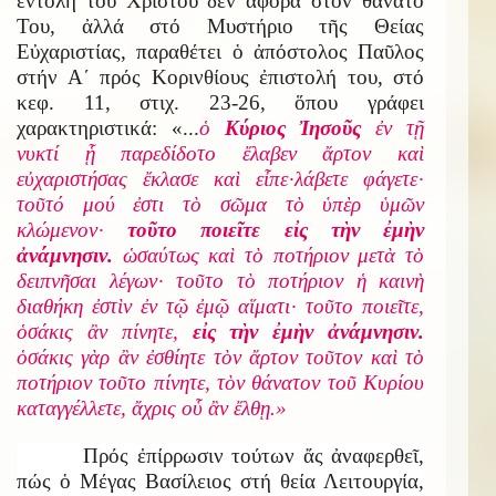
ἐντολή τοῦ Χριστοῦ δέν ἀφορᾶ στόν θάνατό
Του, ἀλλά στό Μυστήριο τῆς Θείας
Εὐχαριστίας, παραθέτει ὁ ἀπόστολος Παῦλος
στήν Α΄ πρός Κορινθίους ἐπιστολή του, στό
κεφ. 11, στιχ. 23-26, ὅπου γράφει
χαρακτηριστικά: «...
ὁ
Κύριος Ἰησοῦς
ἐν τῇ
νυκτί ᾗ παρεδίδοτο ἔλαβεν ἄρτον καὶ
εὐχαριστήσας ἔκλασε καὶ εἶπε·λάβετε φάγετε·
τοῦτό μού ἐστι τὸ σῶμα τὸ ὑπὲρ ὑμῶν
κλώμενον·
τοῦτο ποιεῖτε εἰς τὴν ἐμὴν
ἀνάμνησιν.
ὡσαύτως καὶ τὸ ποτήριον μετὰ τὸ
δειπνῆσαι λέγων· τοῦτο τὸ ποτήριον ἡ καινὴ
διαθήκη ἐστὶν ἐν τῷ ἐμῷ αἵματι· τοῦτο ποιεῖτε,
ὁσάκις ἂν πίνητε,
εἰς τὴν ἐμὴν ἀνάμνησιν.
ὁσάκις γὰρ ἂν ἐσθίητε τὸν ἄρτον τοῦτον καὶ τὸ
ποτήριον τοῦτο πίνητε, τὸν θάνατον τοῦ Κυρίου
καταγγέλλετε, ἄχρις οὗ ἂν ἔλθῃ.»
Πρός ἐπίρρωσιν τούτων ἄς ἀναφερθεῖ,
πώς ὁ Μέγας Βασίλειος στή θεία Λειτουργία,