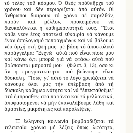
τό τέλος τοῦ κόσμου. Ὁ Θεός πρόϋπῆρχε τοῦ
χρόνου καί δέν περιορίζεται ἀπό αὐτόν. Οἱ
ἄνθρωποι διαιροῦν τό χρόνο σέ παρελθόν,
παρόν καί μέλλον, προκειμένου νά
διευκολύνεται ἡ καθημερινότητά τους. ΄Ἔτσι
κάθε νέον ἔτος ἀποτελεῖ εὐκαιρία νά κάνουμε
ἕναν ἀπολογισμό πεπραγμένων καί νά βάλουμε
νέα ἀρχή στή ζωή μας, μέ βάση τό ἀποστολικό
παράγγελμα: "Ξεχνώ αὐτά πού εἶναι πίσω μου
καί κάνω ὅ,τι μπορῶ γιά νά φτάσω αὐτά πού
βρίσκονται μπροστά μου" (Φιλιπ. 3, 13), ὅσο κι
ἄν ἡ πραγματικότητα πού βιώνουμε εἶναι
δύσκολη. ΄Ἴσως γι' αὐτό τό λόγο χρειάζεται νά
κάνουμε ὅλοι μας τήν ὑπέρβαση ἀπό τή
δύσκολη καθημερινότητα καί νά "ἐπεκταθοῦμε"
στά ἔμπροσθεν, στά παρόντα καί τά μελλοντικά,
ἀποφασισμένοι νά μήν ἐπαναλάβουμε λάθη καί
ἁμαρτίες, μικρότητες καί παραλείψεις.
Ἡ ἑλληνική κοινωνία βομβαρδίζεται τά
τελευταῖα χρόνια μέ λέξεις ὅπως λιτότητα,