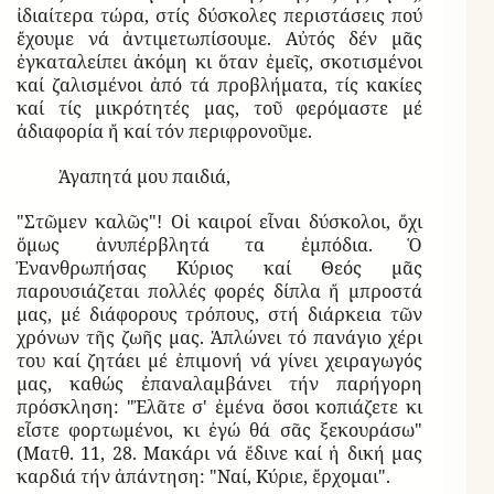
ἰδιαίτερα τώρα, στίς δύσκολες περιστάσεις πού
ἔχουμε νά ἀντιμετωπίσουμε. Αὐτός δέν μᾶς
ἐγκαταλείπει ἀκόμη κι ὅταν ἐμεῖς, σκοτισμένοι
καί ζαλισμένοι ἀπό τά προβλήματα, τίς κακίες
καί τίς μικρότητές μας, τοῦ φερόμαστε μέ
ἀδιαφορία ἤ καί τόν περιφρονοῦμε.
Ἀγαπητά μου παιδιά,
"Στῶμεν καλῶς"! Οἱ καιροί εἶναι δύσκολοι, ὄχι
ὅμως ἀνυπέρβλητά τα ἐμπόδια. Ὁ
Ἐνανθρωπήσας Κύριος καί Θεός μᾶς
παρουσιάζεται πολλές φορές δίπλα ἤ μπροστά
μας, μέ διάφορους τρόπους, στή διάρκεια τῶν
χρόνων τῆς ζωῆς μας. Ἁπλώνει τό πανάγιο χέρι
του καί ζητάει μέ ἐπιμονή νά γίνει χειραγωγός
μας, καθώς ἐπαναλαμβάνει τήν παρήγορη
πρόσκληση: "Ἐλᾶτε σ' ἐμένα ὅσοι κοπιάζετε κι
εἶστε φορτωμένοι, κι ἐγώ θά σᾶς ξεκουράσω"
(Ματθ. 11, 28. Μακάρι νά ἔδινε καί ἡ δική μας
καρδιά τήν ἀπάντηση: "Ναί, Κύριε, ἔρχομαι".