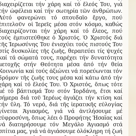
διαχειρίζεται τήν χάρη καί τό ἔλεός Του, γιά
τήν ὠφέλεια καί τήν σωτηρία τῶν ἀνθρώπων.
Αὐτό φανερώνει τό σπουδαῖο ἔργο, πού
ἐπιτελοῦν οἱ Ἱερεῖς μέσα στόν κόσμο, καθώς
διαχειρίζονται τήν χάρη καί τό ἔλεος, πού
τούς ἐμπιστεύθηκε ὁ Χριστός. Ὁ Χριστός διά
τῆς Ἱερωσύνης Του ἐνισχύει τούς πιστούς Του
στίς δυσκολίες τῆς ζωῆς, θεραπεύει τίς ψυχές
καί τά σώματά τους, παρέχει τήν δυνατότητα
μετοχῆς στήν Θεότητα μέσα ἀπό τήν θεία
Κοινωνία καί τούς ἀξιώνει νά πορεύωνται τόν
δρόμον τῆς ζωῆς τους μέσα καί κάτω ἀπό τήν
χάρη καί τό ἔλεός Του. Ὁ Χριστός, ὅπως τότε
μέ τό βάπτισμά Του στόν Ἰορδάνη, ἔτσι καί
σήμερα διά τοῦ Ἱερέως ἁγιάζει τήν κτίση καί
τήν ὕλη. Τό νερό, διά τῆς ἱερατικῆς εὐλογίας
γίνεται Ἁγιασμός, γιά νά ἀντλήσουμε μέ
εὐφροσύνη, ὅπως λέει ὁ Προφήτης Ἠσαϊας καί
νά διατηρήσουμε τόν Μεγάλο Ἁγιασμό στά
σπίτια μας, γιά νά ἁγιάσουμε ὁλόκληρη τή ζωή