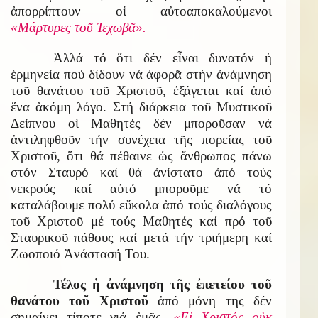
ἀπορρίπτουν οἱ αὐτοαποκαλούμενοι
«Μάρτυρες τοῦ Ἰεχωβᾶ».
Ἀλλά τό ὅτι δέν εἶναι δυνατόν ἡ
ἑρμηνεία πού δίδουν νά ἀφορᾶ στήν ἀνάμνηση
τοῦ θανάτου τοῦ Χριστοῦ, ἐξάγεται καί ἀπό
ἕνα ἀκόμη λόγο. Στή διάρκεια τοῦ Μυστικοῦ
Δείπνου οἱ Μαθητές δέν μποροῦσαν νά
ἀντιληφθοῦν τήν συνέχεια τῆς πορείας τοῦ
Χριστοῦ, ὅτι θά πέθαινε ὡς ἄνθρωπος πάνω
στόν Σταυρό καί θά ἀνίστατο ἀπό τούς
νεκρούς καί αὐτό μποροῦμε νά τό
καταλάβουμε πολύ εὔκολα ἀπό τούς διαλόγους
τοῦ Χριστοῦ μέ τούς Μαθητές καί πρό τοῦ
Σταυρικοῦ πάθους καί μετά τήν τριήμερη καί
Ζωοποιό Ἀνάστασή Του.
Τέλος ἡ ἀνάμνηση τῆς ἐπετείου τοῦ
θανάτου τοῦ Χριστοῦ
ἀπό μόνη της δέν
σημαίνει τίποτε γιά ἐμᾶς.
«Εἰ Χριστός οὐκ