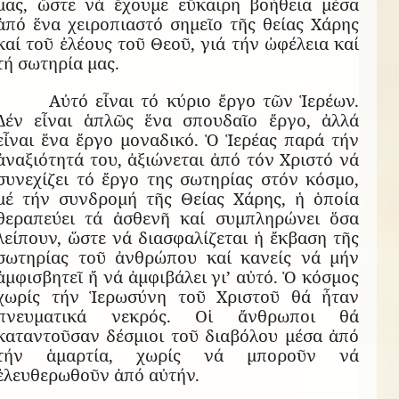
μας, ὥστε νά ἔχουμε εὔκαιρη βοήθεια μέσα
ἀπό ἕνα χειροπιαστό σημεῖο τῆς θείας Χάρης
καί τοῦ ἐλέους τοῦ Θεοῦ, γιά τήν ὠφέλεια καί
τή σωτηρία μας.
Αὐτό εἶναι τό κύριο ἔργο τῶν Ἱερέων.
Δέν εἶναι ἁπλῶς ἕνα σπουδαῖο ἔργο, ἀλλά
εἶναι ἕνα ἔργο μοναδικό. Ὁ Ἱερέας παρά τήν
ἀναξιότητά του, ἀξιώνεται ἀπό τόν Χριστό νά
συνεχίζει τό ἔργο της σωτηρίας στόν κόσμο,
μέ τήν συνδρομή τῆς Θείας Χάρης, ἡ ὁποία
θεραπεύει τά ἀσθενῆ καί συμπληρώνει ὅσα
λείπουν, ὥστε νά διασφαλίζεται ἡ ἔκβαση τῆς
σωτηρίας τοῦ ἀνθρώπου καί κανείς νά μήν
ἀμφισβητεῖ ἤ νά ἀμφιβάλει γι’ αὐτό. Ὁ κόσμος
χωρίς τήν Ἱερωσύνη τοῦ Χριστοῦ θά ἦταν
πνευματικά νεκρός. Οἱ ἄνθρωποι θά
καταντοῦσαν δέσμιοι τοῦ διαβόλου μέσα ἀπό
τήν ἁμαρτία, χωρίς νά μποροῦν νά
ἐλευθερωθοῦν ἀπό αὐτήν.