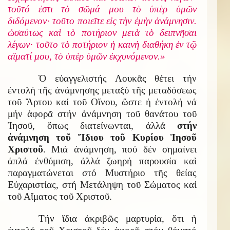
τοῦτό ἐστι τὸ σῶμά μου τὸ ὑπὲρ ὑμῶν
διδόμενον· τοῦτο ποιεῖτε εἰς τὴν ἐμὴν ἀνάμνησιν.
ὡσαύτως καὶ τὸ ποτήριον μετὰ τὸ δειπνῆσαι
λέγων· τοῦτο τὸ ποτήριον ἡ καινὴ διαθήκη ἐν τῷ
αἵματί μου, τὸ ὑπὲρ ὑμῶν ἐκχυνόμενον.»
Ὁ εὐαγγελιστής Λουκᾶς θέτει τήν
ἐντολή τῆς ἀνάμνησης μεταξύ τῆς μεταδόσεως
τοῦ Ἄρτου καί τοῦ Οἴνου, ὥστε ἡ ἐντολή νά
μήν ἀφορᾶ στήν ἀνάμνηση τοῦ θανάτου τοῦ
Ἰησοῦ, ὅπως διατείνωνται, ἀλλά
στήν
ἀνάμνηση τοῦ Ἴδιου τοῦ Κυρίου Ἰησοῦ
Χριστοῦ
. Μιά ἀνάμνηση, πού δέν σημαίνει
ἁπλά ἐνθύμιση, ἀλλά ζωηρή παρουσία καὶ
παραγματώνεται στό Μυστήριο τῆς θείας
Εὐχαριστίας, στή Μετάληψη τοῦ Σώματος καί
τοῦ Αἵματος τοῦ Χριστοῦ.
Τήν ἴδια ἀκριβῶς μαρτυρία, ὅτι ἡ