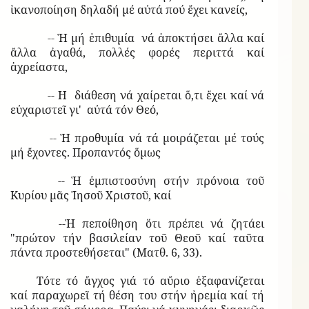
ἱκανοποίηση δηλαδή μέ αὐτά πού ἔχει κανείς,
-- Ἡ μή ἐπιθυμία νά ἀποκτήσει ἄλλα καί
ἄλλα ἀγαθά, πολλές φορές περιττά καί
ἀχρείαστα,
-- Η διάθεση νά χαίρεται ὅ,τι ἔχει καί νά
εὐχαριστεῖ γι' αὐτά τόν Θεό,
-- Ἡ προθυμία νά τά μοιράζεται μέ τούς
μή ἔχοντες. Προπαντός ὅμως
-- Ἡ ἐμπιστοσύνη στήν πρόνοια τοῦ
Κυρίου μᾶς Ἰησοῦ Χριστοῦ, καί
--Ἡ πεποίθηση ὅτι πρέπει νά ζητάει
"πρώτον τήν βασιλείαν τοῦ Θεοῦ καί ταῦτα
πάντα προστεθήσεται" (Ματθ. 6, 33).
Τότε τό ἄγχος γιά τό αὔριο ἐξαφανίζεται
καί παραχωρεῖ τή θέση του στήν ἠρεμία καί τή