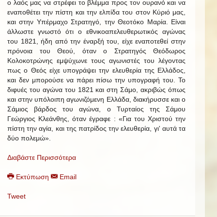
ο λαός μας να στρέφει το βλέμμα προς τον ουρανό και να
εναποθέτει την πίστη και την ελπίδα του στον Κύριό μας,
και στην Υπέρμαχο Στρατηγό, την Θεοτόκο Μαρία. Είναι
άλλωστε γνωστό ότι ο εθνικοαπελευθερωτικός αγώνας
του 1821, ήδη από την έναρξή του, είχε εναποτεθεί στην
πρόνοια του Θεού, όταν ο Στρατηγός Θεόδωρος
Κολοκοτρώνης εμψύχωνε τους αγωνιστές του λέγοντας
πως ο Θεός είχε υπογράψει την ελευθερία της Ελλάδος,
και δεν μπορούσε να πάρει πίσω την υπογραφή του. Το
διφυές του αγώνα του 1821 και στη Σάμο, ακριβώς όπως
και στην υπόλοιπη αγωνιζόμενη Ελλάδα, διακήρυσσε και ο
Σάμιος βάρδος του αγώνα, ο Τυρταίος της Σάμου
Γεώργιος Κλεάνθης, όταν έγραφε : «Για του Χριστού την
πίστη την αγία, και της πατρίδος την ελευθερία, γι' αυτά τα
δύο πολεμώ».
Διαβάστε Περισσότερα
Εκτύπωση
Email
Tweet