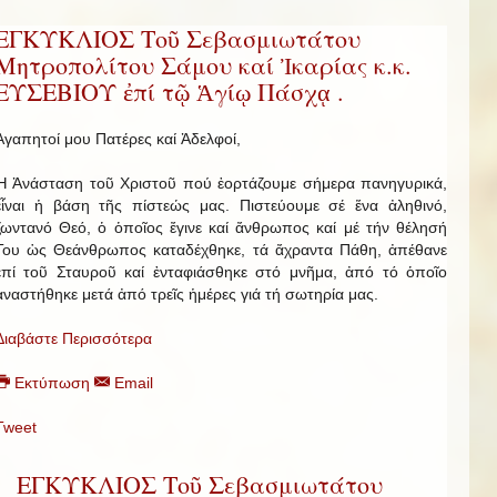
ΕΓΚΥΚΛΙΟΣ Τοῦ Σεβασμιωτάτου
Μητροπολίτου Σάμου καί Ἰκαρίας κ.κ.
ΕΥΣΕΒΙΟΥ ἐπί τῷ Ἁγίῳ Πάσχᾳ .
Ἀγαπητοί μου Πατέρες καί Ἀδελφοί,
Ἡ Ἀνάσταση τοῦ Χριστοῦ πού ἑορτάζουμε σήμερα πανηγυρικά,
εἶναι ἡ βάση τῆς πίστεώς μας. Πιστεύουμε σέ ἕνα ἀληθινό,
ζωντανό Θεό, ὁ ὁποῖος ἔγινε καί ἄνθρωπος καί μέ τήν θέλησή
Του ὡς Θεάνθρωπος καταδέχθηκε, τά ἄχραντα Πάθη, ἀπέθανε
ἐπί τοῦ Σταυροῦ καί ἐνταφιάσθηκε στό μνῆμα, ἀπό τό ὁποῖο
ἀναστήθηκε μετά ἀπό τρεῖς ἡμέρες γιά τή σωτηρία μας.
Διαβάστε Περισσότερα
Εκτύπωση
Email
Tweet
ΕΓΚΥΚΛΙΟΣ Τοῦ Σεβασμιωτάτου