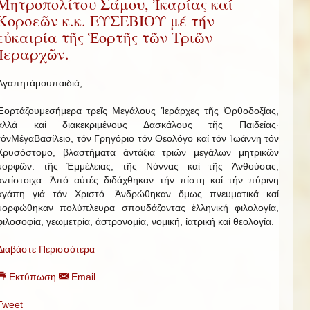
Μητροπολίτου Σάμου, Ἰκαρίας καί
Κορσεῶν κ.κ. ΕΥΣΕΒΙΟΥ μέ τήν
εὐκαιρία τῆς Ἑορτῆς τῶν Τριῶν
Ἱεραρχῶν.
Ἀγαπητάμουπαιδιά,
Ἑορτάζουμεσήμερα τρεῖς Μεγάλους Ἱεράρχες τῆς Ὀρθοδοξίας,
ἀλλά καί διακεκριμένους Δασκάλους τῆς Παιδείας·
τόνΜέγαΒασίλειο, τόν Γρηγόριο τόν Θεολόγο καί τόν Ἰωάννη τόν
Χρυσόστομο, βλαστήματα ἀντάξια τριῶν μεγάλων μητρικῶν
μορφῶν: τῆς Ἐμμέλειας, τῆς Νόννας καί τῆς Ἀνθούσας,
ἀντίστοιχα. Ἀπό αὐτές διδάχθηκαν τήν πίστη καί τήν πύρινη
ἀγάπη γιά τόν Χριστό. Ἀνδρώθηκαν ὅμως πνευματικά καί
μορφώθηκαν πολύπλευρα σπουδάζοντας ἑλληνική φιλολογία,
φιλοσοφία, γεωμετρία, ἀστρονομία, νομική, ἰατρική καί θεολογία.
Διαβάστε Περισσότερα
Εκτύπωση
Email
Tweet