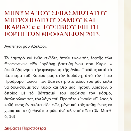
ΜΗΝΥΜΑ ΤΟΥ ΣΕΒΑΣΜΙΩΤΑΤΟΥ
ΜΗΤΡΟΠΟΛΙΤΟΥ ΣΑΜΟΥ ΚΑΙ
ΙΚΑΡΙΑΣ κ.κ. ΕΥΣΕΒΙΟΥ ΕΠΙ ΤΗ
ΕΟΡΤΗ ΤΩΝ ΘΕΟΦΑΝΕΙΩΝ 2013.
Ἀγαπητοί μου Ἀδελφοί,
Τό λαμπρό καί ἐνθουσιῶδες ἀπολυτίκον τῆς ἑορτῆς τῶν
Θεοφανείων «Ἐν Ἰορδάνῃ βαπτιζομένου σου Κύριε...»
ἀφοῦ ἐξυμνήσει τήν φανέρωση τῆς Ἁγίας Τριάδος κατά τό
βάπτισμα τοῦ Κυρίου μας στόν Ἰορδάνη, ἀπό τόν Τίμιο
Πρόδρομο Ἰωάννη τόν Βαπτιστή, στό τέλος του μᾶς καλεῖ
νά δοξάσουμε τόν Κύριο καί Θεό μας Ἰησοῦν Χριστόν, ὁ
ὁποῖος μέ τό βάπτισμά του ἐφώτισε τόν κόσμο,
ἐκπληρώνοντας τόν λόγο τοῦ Προφήτου Ἠσαΐα «Ὁ λαὸς ὁ
καθήμενος ἐν σκότει εἶδε φῶς μέγα καὶ τοῖς καθημένοις ἐν
χώρᾳ καὶ σκιᾷ θανάτου φῶς ἀνέτειλεν αὐτοῖς».(βλ. Ματθ.
δ, 16)
Διαβάστε Περισσότερα