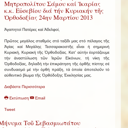
Μητροπολίτου Σάμου καί Ἰκαρίας
κ.κ. Εὐσεβίου διά τήν Κυριακήν τῆς
Ὀρθοδοξίας 24ην Μαρτίου 2013
Ἀγαπητοί Πατέρες καί Ἀδελφοί,
Πρῶτος μεγάλος σταθμός στό ταξίδι μας στό πέλαγος τῆς
Ἁγίας καί Μεγάλης Τεσσαρακοστῆς εἶναι ἡ σημερινή
Κυριακή, Κυριακή τῆς Ὀρθοδοξίας. Κατ' αὐτήν ἑορτάζουμε
τήν ἀναστύλωση τῶν Ἱερῶν Εἰκόνων, τή νίκη τῆς
Ὀρθοδοξίας, δηλαδή τήν ἐπικράτηση τῆς ὀρθῆς πίστης σέ
συνδυασμό μέ τήν ὀρθή πράξη, τά ὁποία ἀποτελοῦν τό
αὐθεντικό βίωμα τῆς Ὀρθόδοξης Ἐκκλησίας μας.
Διαβάστε Περισσότερα
Εκτύπωση
Email
Tweet
Μήνυμα Τοῦ Σεβασμιωτάτου