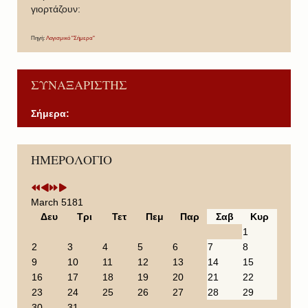
γιορτάζουν:
Πηγή:
Λογισμικό "Σήμερα"
ΣΥΝΑΞΑΡΙΣΤΗΣ
Σήμερα:
P
P
N
N
ΗΜΕΡΟΛΟΓΙΟ
r
r
e
e
e
e
x
x
v
v
t
t
i
i
Y
M
March 5181
o
o
e
o
Δευ
Τρι
Τετ
Πεμ
Παρ
Σαβ
Κυρ
u
u
a
n
1
s
s
r
t
2
3
4
5
6
7
8
Y
M
h
9
10
11
12
13
14
15
e
o
16
17
18
19
20
21
22
a
n
23
24
25
26
27
28
29
r
t
30
31