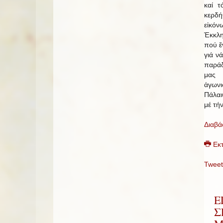
καί τ
κερδή
εἰκόν
Ἐκκλ
πού ἔ
γιά ν
παράδ
μας 
ἀγων
Πάλαι
μέ τήν
Διαβά
Εκ
Tweet
Ε
Σ