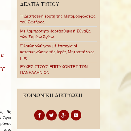
ΔΕΛΤΙΑ ΤΥΠΟΥ
Ἡ Δεσποτική ἑορτή τῆς Μεταμορφώσεως
τοῦ Σωτῆρος
Με λαμπρότητα ἑορτάσθηκε ἡ Σύναξις
τῶν Σαμίων Ἁγίων
Ὁλοκληρώθηκαν μὲ ἐπιτυχία οἱ
κατασκηνώσεις τῆς Ἱερᾶς Μητροπόλεώς
κ.
μας
ΕΥΧΕΣ ΣΤΟΥΣ ΕΠΙΤΥΧΟΝΤΕΣ ΤΩΝ
ΟΥ
ΠΑΝΕΛΛΗΝΙΩΝ
ΚΟΙΝΩΝΙΚΗ ΔΙΚΤΥΩΣΗ
», ἄς
ν Ἅγιο
ρόνος
α ἀπό