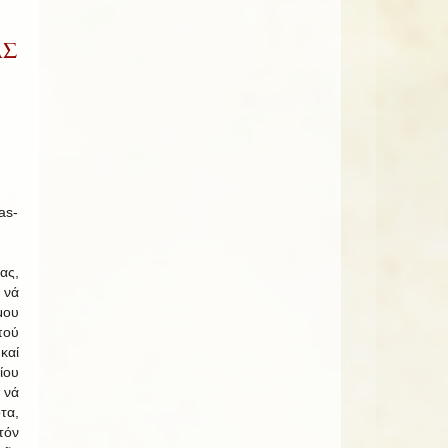
ΑΣ
ας,
 νά
μου
πού
καί
ίου
νά
τα,
τόν