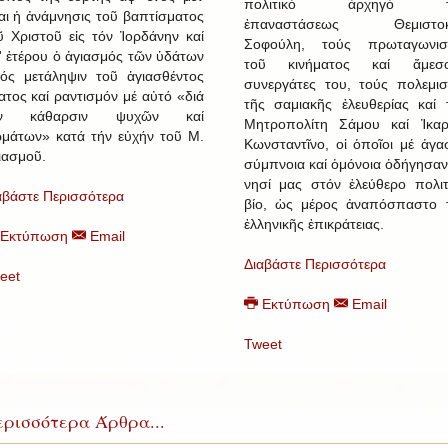
πολιτικό ἀρχηγό τ
ναι ἡ ἀνάμνησις τοῦ βαπτίσματος
ἐπαναστάσεως Θεμιστοκ
ῦ Χριστοῦ εἰς τόν Ἰορδάνην καί
Σοφούλη, τούς πρωταγωνισ
' ἑτέρου ὁ ἁγιασμός τῶν ὑδάτων
τοῦ κινήματος καί ἄμεσ
ός μετάληψιν τοῦ ἁγιασθέντος
συνεργάτες του, τούς πολεμισ
ατος καί ραντισμόν μέ αὐτό «διά
τῆς σαμιακῆς ἐλευθερίας καί 
ήν κάθαρσιν ψυχῶν καί
Μητροπολίτη Σάμου καί Ἰκαρ
μάτων» κατά τήν εὐχήν τοῦ Μ.
Κωνσταντῖνο, οἱ ὁποῖοι μέ ἀγα
ιασμοῦ.
σύμπνοια καί ὁμόνοια ὁδήγησαν
νησί μας στόν ἐλεύθερο πολιτ
αβάστε Περισσότερα
βίο, ὡς μέρος ἀναπόσπαστο 
ἑλληνικῆς ἐπικράτειας.
Εκτύπωση
Email
Διαβάστε Περισσότερα
eet
Εκτύπωση
Email
Tweet
ρισσότερα Άρθρα...