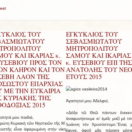
eet
ΚΥΚΛΙΟΣ ΤΟΥ
ΕΓΚΥΚΛΙΟΣ ΤΟΥ
ΒΑΣΜΙΩΤΑΤΟΥ
ΣΕΒΑΣΜΙΩΤΑΤΟΥ
ΤΡΟΠΟΛΙΤΟΥ
ΜΗΤΡΟΠΟΛΙΤΟΥ
ΟΥ ΚΑΙ ΙΚΑΡΙΑΣ κ.
ΣΑΜΟΥ ΚΑΙ ΙΚΑΡΙΑΣ 
ΕΥΣΕΒΙΟΥ ΠΡΟΣ ΤΟΝ
κ. ΕΥΣΕΒΙΟΥ ΕΠΙ ΤΗΣ
ΡΟΝ ΚΛΗΡΟΝ ΚΑΙ ΤΟΝ
ΑΝΑΤΟΛΗΣ ΤΟΥ ΝΕ
ΣΕΒΗ ΛΑΟΝ ΤΗΣ
ΕΤΟΥΣ 2015
ΟΣΩΣΤΟΥ ΕΠΑΡΧΙΑΣ
Υ ΜΕ ΤΗΝ ΕΥΚΑΙΡΙΑ
Σ ΚΥΡΙΑΚΗΣ ΤΗΣ
Ἀγαπητοί μου Ἀδελφοί,
ΟΔΟΞΙΑΣ 2015
«Δόξα τῶ Θεῶ πάντων ἕνεκεν
ητά μου παιδιά,
ἀναφωνήσουμε κι' ἐμεῖς μαζί μέ τό
τη Κυριακή τῶν Νηστειῶν τῆς Μ.
Ἰωάννη τόν Χρυσόστομο.Ἕνας χ
οστῆς εἶναι ἀφιερωμένη στήν νίκη
ἔφυγε, ἀφοῦ μᾶς πέρασε μέσ