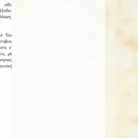
ί μᾶς
ξοδα.
λαγή.
ι! Τόν
τίβος
στε ν'
ύς, μέ
ήσεις
ευτική