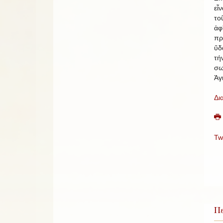
εἶ
το
ἀφ
πρ
ὕδ
τ
σω
Ἁγ
Δι
Tw
Πε