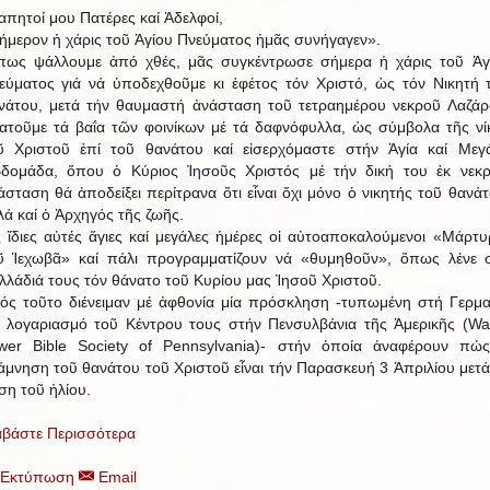
απητοί μου Πατέρες καί Ἀδελφοί,
ήμερον ἡ χάρις τοῦ Ἁγίου Πνεύματος ἡμᾶς συνήγαγεν».
ως ψάλλουμε ἀπό χθές, μᾶς συγκέντρωσε σήμερα ἡ χάρις τοῦ Ἁγ
εύματος γιά νά ὑποδεχθοῦμε κι ἐφέτος τόν Χριστό, ὡς τόν Νικητή 
νάτου, μετά τήν θαυμαστή ἀνάσταση τοῦ τετραημέρου νεκροῦ Λαζάρ
ατοῦμε τά βαΐα τῶν φοινίκων μέ τά δαφνόφυλλα, ὡς σύμβολα τῆς νί
ῦ Χριστοῦ ἐπί τοῦ θανάτου καί εἰσερχόμαστε στήν Ἁγία καί Μεγ
δομάδα, ὅπου ὁ Κύριος Ἰησοῦς Χριστός μέ τήν δική του ἐκ νεκ
άσταση θά ἀποδείξει περίτρανα ὅτι εἶναι ὄχι μόνο ὁ νικητής τοῦ θανάτ
λά καί ὁ Ἀρχηγός τῆς ζωῆς.
ς ἴδιες αὐτές ἅγιες καί μεγάλες ἡμέρες οἱ αὐτοαποκαλούμενοι «Μάρτυ
ῦ Ἱεχωβᾶ» καί πάλι προγραμματίζουν νά «θυμηθοῦν», ὅπως λένε 
λλάδιά τους τόν θάνατο τοῦ Κυρίου μας Ἰησοῦ Χριστοῦ.
ός τοῦτο διένειμαν μέ ἀφθονία μία πρόσκληση -τυπωμένη στή Γερμα
ά λογαριασμό τοῦ Κέντρου τους στήν Πενσυλβάνια τῆς Ἀμερικῆς (Wa
wer Bible Society of Pennsylvania)- στήν ὁποία ἀναφέρουν πώ
άμνηση τοῦ θανάτου τοῦ Χριστοῦ εἶναι τήν Παρασκευή 3 Ἀπριλίου μετά
ση τοῦ ἡλίου.
αβάστε Περισσότερα
Εκτύπωση
Email