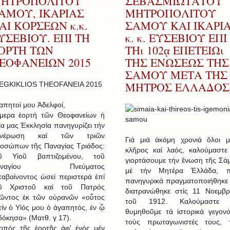
ΗΤΡΟΠΟΛΙΤΟΥ
ΣΕΒΑΣΜΙΩΤΑΤΟΥ
ΑΜΟΥ, ΙΚΑΡΙΑΣ
ΜΗΤΡΟΠΟΛΙΤΟΥ
ΑΙ ΚΟΡΣΕΩΝ κ.κ.
ΣΑΜΟΥ ΚΑΙ ΙΚΑΡΙ
ΥΣΕΒΙΟΥ. ΕΠΙ ΤΗ
κ. κ. ΕΥΣΕΒΙΟΥ ΕΠΙ
ΟΡΤΗ ΤΩΝ
ΤΗι 102ᾳ ΕΠΕΤΕΙΩι
ΕΟΦΑΝΕΙΩΝ 2015
ΤΗΣ ΕΝΩΣΕΩΣ ΤΗΣ
ΣΑΜΟΥ ΜΕΤΑ ΤΗΣ
ΜΗΤΡΟΣ ΕΛΛΑΔΟΣ
απητοί μου Ἀδελφοί,
μερα ἑορτή τῶν Θεοφανείων ἡ
ία μας Ἐκκλησία πανηγυρίζει τήν
ανέρωση καί τῶν τριῶν
Γιά μιά ἀκόμη χρονιά ὅλοι μ
οσώπων τῆς Παναγίας Τριάδος:
κλῆρος καί λαός, καλούμαστε
ῦ Υἱοῦ βαπτιζομένου, τοῦ
γιορτάσουμε τήν ἕνωση τῆς Σά
αναγίου Πνεύματος
μέ τήν Μητέρα Ἑλλάδα, 
ταβαίνοντος ὡσεί περιστερά ἐπί
πανηγυρικά πραγματοποιήθηκε 
ῦ Χριστοῦ καί τοῦ Πατρός
διατρανώθηκε στίς 11 Νοεμβρ
ῶντος ἐκ τῶν οὐρανῶν «οὗτος
τοῦ 1912. Καλούμαστε 
τίν ὁ Υἱός μου ὁ ἀγαπητός, ἐν ᾧ
θυμηθοῦμε τά ἱστορικά γεγονό
δόκησα» (Ματθ. γ 17).
τούς πρωταγωνιστές τους, 
οπός τῆς ἑορτῆς ἀφ' ἑνός μέν