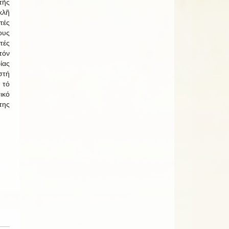
ῆς
λῆ
τές
ους
τές
τόν
ίας
στή
 τό
ικό
της