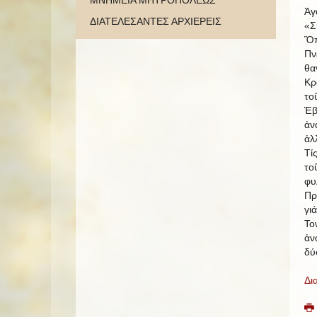
ΜΝΗΜΕΙΑ ΜΗΤΡΟΠΟΛΕΩΣ
Ἀγ
ΔΙΑΤΕΛΕΣΑΝΤΕΣ ΑΡΧΙΕΡΕΙΣ
«Σ
Ὅπ
Πν
θα
Κρ
το
Ἑβ
ἀν
ἀλ
Τί
το
φυ
Πρ
γι
To
ἀν
δύ
Δι