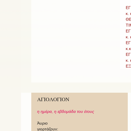
ΕΓ
κ.
ΘΕ
ΤΙ
ΕΓ
κ.
ΕΓ
κ.
ΕΓ
κ.
ΕΞ
ΑΓΙΟΛΟΓΙΟΝ
η ημέρα,
η εβδομάδα του έτους
Άυριο
γιορτάζουν: