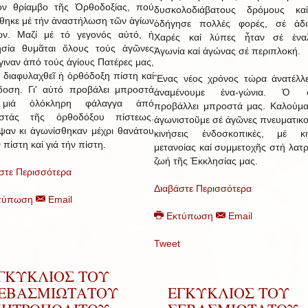
όν θρίαμβο τῆς Ὀρθοδοξίας, πού
δυσκολοδιάβατους δρόμους κα
θηκε μέ τήν ἀναστήλωση τῶν ἁγίων
ὁδήγησε πολλές φορές, σέ ἀδιέ
ων. Μαζί μέ τό γεγονός αὐτό, ἡ
Χαρές καί λύπες ἦταν σέ ἐναλ
ησία θυμᾶται ὅλους τούς ἀγῶνες
Ἀγωνία καί ἀγώνας σέ περιπλοκή.
γιναν ἀπό τούς ἁγίους Πατέρες μας,
ά διαφυλαχθεῖ ἡ ὀρθόδοξη πίστη καί
Ἕνας νέος χρόνος τώρα ἀνατέλλε
οση. Γι' αὐτό προβάλει μπροστά
ἀναμένουμε ἐνα-γώνια. Ὁ σ
μιά ὁλόκληρη φάλαγγα ἀπό
προβάλλει μπροστά μας. Καλούμα
ιστάς τῆς ὀρθοδόξου πίστεως.
ἀγωνιστοῦμε σέ ἀγῶνες πνευματικο
ψαν κι ἀγωνίσθηκαν μέχρι θανάτου
κινήσεις ἐνδοσκοπικές, μέ κιν
 πίστη καί γιά τήν πίστη.
μετανοίας καί συμμετοχῆς στή λατρ
ζωή τῆς Ἐκκλησίας μας.
στε Περισσότερα
Διαβάστε Περισσότερα
τύπωση
Email
Εκτύπωση
Email
Tweet
ΓΚΥΚΛΙΟΣ ΤΟΥ
ΕΒΑΣΜΙΩΤΑΤΟΥ
ΕΓΚΥΚΛΙΟΣ ΤΟΥ