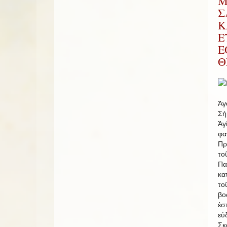
Μ
Σ
Κ
Ε
Ε
Θ
Ἀγ
Σή
Ἁγ
φ
Πρ
το
Π
κα
το
βο
ἐσ
εὐ
Σκ