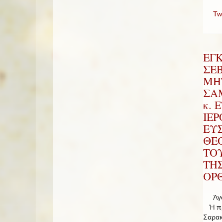
Tw
ΕΓ
ΣΕ
ΜΗ
ΣΑΜ
κ. 
ΙΕ
ΕΥ
ΘΕ
ΤΟ
ΤΗ
ΟΡΘ
Ἀγαπ
Ἡ πρώ
Σαρακ