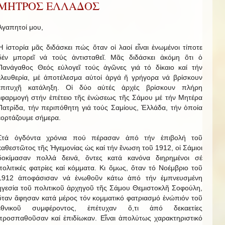
ΜΗΤΡΟΣ ΕΛΛΑΔΟΣ
Ἀγαπητοί μου,
Ἡ ἱστορία μᾶς διδάσκει πώς ὅταν οἱ λαοί εἶναι ἑνωμένοι τίποτε
δέν μπορεῖ νά τούς ἀντισταθεῖ. Μᾶς διδάσκει ἀκόμη ὅτι ὁ
Πανάγαθος Θεός εὐλογεῖ τούς ἀγῶνες γιά τό δίκαιο καί τήν
ἐλευθερία, μέ ἀποτέλεσμα αὐτοί ἀργά ἤ γρήγορα νά βρίσκουν
ἐπιτυχῆ κατάληξη. Οἱ δύο αὐτές ἀρχές βρίσκουν πλήρη
ἐφαρμογή στήν ἐπέτειο τῆς ἑνώσεως τῆς Σάμου μέ τήν Μητέρα
Πατρίδα, τήν περιπόθητη γιά τούς Σαμίους, Ἑλλάδα, τήν ὁποία
ἑορτάζουμε σήμερα.
Στά ὀγδόντα χρόνια πού πέρασαν ἀπό τήν ἐπιβολή τοῦ
καθεστῶτος τῆς Ἡγεμονίας ὡς καί τήν ἕνωση τοῦ 1912, οἱ Σάμιοι
δοκίμασαν πολλά δεινά, ὄντες κατά κανόνα διηρημένοι σέ
πολιτικές φατρίες καί κόμματα. Κι ὅμως, ὅταν τό Νοέμβριο τοῦ
1912 ἀποφάσισαν νά ἑνωθοῦν κάτω ἀπό τήν ἐμπνευσμένη
ἡγεσία τοῦ πολιτικοῦ ἀρχηγοῦ τῆς Σάμου Θεμιστοκλῆ Σοφούλη,
ὅταν ἄφησαν κατά μέρος τόν κομματικό φατριασμό ἐνώπιόν τοῦ
ἐθνικοῦ συμφέροντος, ἐπέτυχαν ὅ,τι ἀπό δεκαετίες
προσπαθοῦσαν καί ἐπιδίωκαν. Εἶναι ἀπολύτως χαρακτηριστικό