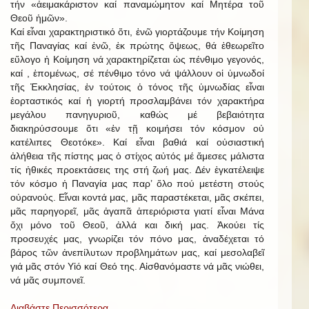
τήν «ἀειμακάριστον καί παναμώμητον καί Μητέρα τοῦ
Θεοῦ ἡμῶν».
Καί εἶναι χαρακτηριστικό ὅτι, ἐνῶ γιορτάζουμε τήν Κοίμηση
τῆς Παναγίας καί ἐνῶ, ἐκ πρώτης ὄψεως, θά ἐθεωρεῖτο
εὔλογο ἡ Κοίμηση νά χαρακτηρίζεται ὡς πένθιμο γεγονός,
καί , ἑπομένως, σέ πένθιμο τόνο νά ψάλλουν οἱ ὑμνωδοί
τῆς Ἐκκλησίας, ἐν τούτοις ὁ τόνος τῆς ὑμνωδίας εἶναι
ἑορταστικός καί ἡ γιορτή προσλαμβάνει τόν χαρακτήρα
μεγάλου πανηγυριοῦ, καθώς μέ βεβαιότητα
διακηρύσσουμε ὅτι «ἐν τῇ κοιμήσει τόν κόσμον οὐ
κατέλιπες Θεοτόκε». Καί εἶναι βαθιά καί οὐσιαστική
ἀλήθεια τῆς πίστης μας ὁ στίχος αὐτός μέ ἄμεσες μάλιστα
τίς ἠθικές προεκτάσεις της στή ζωή μας. Δέν ἐγκατέλειψε
τόν κόσμο ἡ Παναγία μας παρ’ ὅλο πού μετέστη στούς
οὐρανούς. Εἶναι κοντά μας, μᾶς παραστέκεται, μᾶς σκέπει,
μᾶς παρηγορεῖ, μᾶς ἀγαπᾶ ἀπεριόριστα γιατί εἶναι Μάνα
ὄχι μόνο τοῦ Θεοῦ, ἀλλά και δική μας. Ἀκούει τίς
προσευχές μας, γνωρίζει τόν πόνο μας, ἀναδέχεται τό
βάρος τῶν ἀνεπίλυτων προβλημάτων μας, καί μεσολαβεῖ
γιά μᾶς στόν Υἱό καί Θεό της. Αἰσθανόμαστε νά μᾶς νιώθει,
νά μᾶς συμπονεῖ.
Διαβάστε Περισσότερα