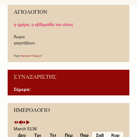
ΑΓΙΟΛΟΓΙΟΝ
η ημέρα,
η εβδομάδα του έτους
Άυριο
γιορτάζουν:
Πηγή:
Λογισμικό "Σήμερα"
ΣΥΝΑΞΑΡΙΣΤΗΣ
Σήμερα:
P
P
N
N
ΗΜΕΡΟΛΟΓΙΟ
r
r
e
e
e
e
x
x
v
v
t
t
i
i
Y
M
March 5136
o
o
e
o
Δευ
Τρι
Τετ
Πεμ
Παρ
Σαβ
Κυρ