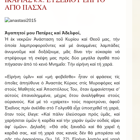
ΑΓΙΟ ΠΑΣΧΑ
Ἀγαπητοί μου Πατέρες καί Ἀδελφοί,
Ἡ ἐκ νεκρῶν Ἀνάσταση τοῦ Κυρίου καί Θεοῦ µας, τήν
ὁποία λαµπροφοροῦντες καί µέ ἀναµµένες λαµπάδες
ἀνυµνοῦµε καί δοξάζουµε, µᾶς δίνει τήν εὐκαιρία νά
στρέψουµε τή σκέψη µας πρός δύο µεγάλα ἀγαθά πού
πήγασαν ἀπό τό κενό Μνηµεῖο: Τήν εἰρήνη καί τή χαρά.
«Εἰρήνη ὑµῖν» καί «µή φοβεῖσθε» ἦταν οἱ φράσεις τίς
ὁποῖες ἀπηύθυνε ὁ Ἀναστάς Κύριος στίς Μυροφόρες καί
στούς Μαθητές καί Ἀποστόλους Του, ὅταν ἐµφανίστηκε σ'
αὐτούς ἐπανειληµµένα, µέχρις ὅτου ἀναλήφθηκε στούς
οὐρανούς. Καί µέ τό «χαίρετε» τούς παροτρύνει, ἀφοῦ
Ἐκεῖνος πρίν ἀνέλθει στό Γολγοθᾶ εἶχε ὑποσχεθεῖ τή χαρά,
ὅταν τούς ἔλεγε: «Καί πάλιν ἐλεύσοµαι πρός ὑµᾶς, καί
χαρήσεται ὑµῶν ἡ καρδία καί τήν χαράν ὑµῶν οὐδείς αἴρει
ἀφ' ὑµῶν». Δηλαδή: «Θά σᾶς ξαναδῶ καί θά χαρεῖ ἡ
καρδιά σας, καί τή χαρά σας κανείς δέν θά µπορέσει νά
σᾶς τήν ἀφαιρέσει» (Ἰω. 16, 22). Εἰρήνη λοιπόν καί χαρά