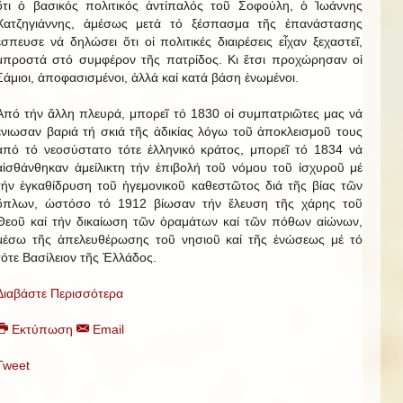
ὅτι ὁ βασικός πολιτικός ἀντίπαλός τοῦ Σοφούλη, ὁ Ἰωάννης
Χατζηγιάννης, ἀμέσως μετά τό ξέσπασμα τῆς ἐπανάστασης
ἔσπευσε νά δηλώσει ὅτι οἱ πολιτικές διαιρέσεις εἶχαν ξεχαστεῖ,
μπροστά στό συμφέρον τῆς πατρίδος. Κι ἔτσι προχώρησαν οἱ
Σάμιοι, ἀποφασισμένοι, ἀλλά καί κατά βάση ἑνωμένοι.
Ἀπό τήν ἄλλη πλευρά, μπορεῖ τό 1830 οἱ συμπατριῶτες μας νά
ἔνιωσαν βαριά τή σκιά τῆς ἀδικίας λόγω τοῦ ἀποκλεισμοῦ τους
ἀπό τό νεοσύστατο τότε ἑλληνικό κράτος, μπορεῖ τό 1834 νά
αἰσθάνθηκαν ἀμείλικτη τήν ἐπιβολή τοῦ νόμου τοῦ ἰσχυροῦ μέ
τήν ἐγκαθίδρυση τοῦ ἡγεμονικοῦ καθεστῶτος διά τῆς βίας τῶν
ὅπλων, ὡστόσο τό 1912 βίωσαν τήν ἔλευση τῆς χάρης τοῦ
Θεοῦ καί τήν δικαίωση τῶν ὁραμάτων καί τῶν πόθων αἰώνων,
μέσω τῆς ἀπελευθέρωσης τοῦ νησιοῦ καί τῆς ἑνώσεως μέ τό
τότε Βασίλειον τῆς Ἑλλάδος.
Διαβάστε Περισσότερα
Εκτύπωση
Email
Tweet