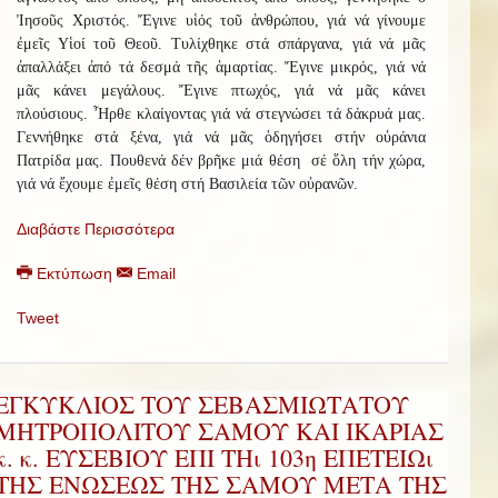
Ἰησοῦς Χριστός. Ἔγινε υἱός τοῦ ἀνθρώπου, γιά νά γίνουμε
ἐμεῖς Υἱοί τοῦ Θεοῦ. Τυλίχθηκε στά σπάργανα, γιά νά μᾶς
ἀπαλλάξει ἀπό τά δεσμά τῆς ἁμαρτίας. Ἔγινε μικρός, γιά νά
μᾶς κάνει μεγάλους. Ἔγινε πτωχός, γιά νά μᾶς κάνει
πλούσιους. Ἦρθε κλαίγοντας γιά νά στεγνώσει τά δάκρυά μας.
Γεννήθηκε στά ξένα, γιά νά μᾶς ὁδηγήσει στήν οὐράνια
Πατρίδα μας. Πουθενά δέν βρῆκε μιά θέση σέ ὅλη τήν χώρα,
γιά νά ἔχουμε ἐμεῖς θέση στή Βασιλεία τῶν οὐρανῶν.
Διαβάστε Περισσότερα
Εκτύπωση
Email
Tweet
ΕΓΚΥΚΛΙΟΣ ΤΟΥ ΣΕΒΑΣΜΙΩΤΑΤΟΥ
ΜΗΤΡΟΠΟΛΙΤΟΥ ΣΑΜΟΥ ΚΑΙ ΙΚΑΡΙΑΣ
κ. κ. ΕΥΣΕΒΙΟΥ ΕΠΙ ΤΗι 103η ΕΠΕΤΕΙΩι
ΤΗΣ ΕΝΩΣΕΩΣ ΤΗΣ ΣΑΜΟΥ ΜΕΤΑ ΤΗΣ