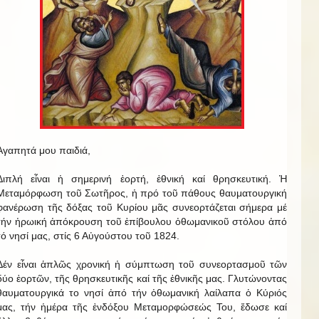
Ἀγαπητά μου παιδιά,
Διπλή εἶναι ἡ σημερινή ἑορτή, ἐθνική καί θρησκευτική. Ἡ
Μεταμόρφωση τοῦ Σωτῆρος, ἡ πρό τοῦ πάθους θαυματουργική
φανέρωση τῆς δόξας τοῦ Κυρίου μᾶς συνεορτάζεται σήμερα μέ
τήν ἡρωική ἀπόκρουση τοῦ ἐπίβουλου ὀθωμανικοῦ στόλου ἀπό
τό νησί μας, στίς 6 Αὐγούστου τοῦ 1824.
Δέν εἶναι ἁπλῶς χρονική ἡ σύμπτωση τοῦ συνεορτασμοῦ τῶν
δύο ἑορτῶν, τῆς θρησκευτικῆς καί τῆς ἐθνικῆς μας. Γλυτώνοντας
θαυματουργικά το νησί ἀπό τήν ὀθωμανική λαίλαπα ὁ Κύριός
μας, τήν ἡμέρα τῆς ἐνδόξου Μεταμορφώσεώς Του, ἔδωσε καί