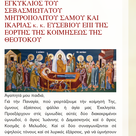
ΕΓΚΥΚΛΙΟΣ ΤΟΥ
ΣΕΒΑΣΜΙΩΤΑΤΟΥ
ΜΗΤΡΟΠΟΛΙΤΟΥ ΣΑΜΟΥ ΚΑΙ
ΙΚΑΡΙΑΣ κ. κ. ΕΥΣΕΒΙΟΥ ΕΠΙ ΤΗΣ
ΕΟΡΤΗΣ ΤΗΣ ΚΟΙΜΗΣΕΩΣ ΤΗΣ
ΘΕΟΤΟΚΟΥ
Ἀγαπητά μου παιδιά,
Γιά τήν Παναγία, πού γιορτάζουμε τήν κοίμησή Της,
ὕμνους ἐξαίσιους ψάλλει ἡ ἁγία μας Ἐκκλησία.
Προεξάρχουν στίς ὑμνωδίες αὐτές δύο διακεκριμένοι
ὑμνωδοί, ὁ ἅγιος Ἰωάννης ὁ Δαμασκηνός καί ὁ ἅγιος
Κοσμᾶς ὁ Μελωδός. Καί οἱ δύο συναγωνίζονται σέ
ὑψηλούς τόνους καί σέ λυρικές ἐξάρσεις, γιά νά ὑμνήσουν