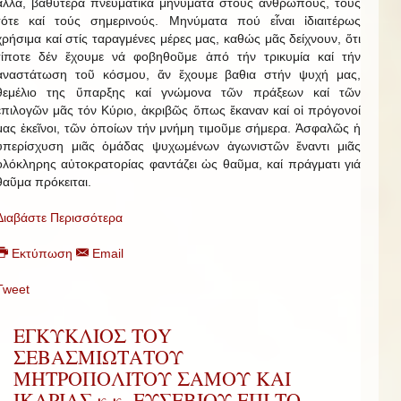
ἄλλα, βαθύτερα πνευματικά μηνύματα στούς ἀνθρώπους, τούς
τότε καί τούς σημερινούς. Μηνύματα πού εἶναι ἰδιαιτέρως
χρήσιμα καί στίς ταραγμένες μέρες μας, καθώς μᾶς δείχνουν, ὅτι
τίποτε δέν ἔχουμε νά φοβηθοῦμε ἀπό τήν τρικυμία καί τήν
ἀναστάτωση τοῦ κόσμου, ἄν ἔχουμε βαθια στήν ψυχή μας,
θεμέλιο της ὕπαρξης καί γνώμονα τῶν πράξεων καί τῶν
ἐπιλογῶν μᾶς τόν Κύριο, ἀκριβῶς ὅπως ἔκαναν καί οἱ πρόγονοί
μας ἐκεῖνοι, τῶν ὁποίων τήν μνήμη τιμοῦμε σήμερα. Ἀσφαλῶς ἡ
ὑπερίσχυση μιᾶς ὁμάδας ψυχωμένων ἀγωνιστῶν ἔναντι μιᾶς
ὁλόκληρης αὐτοκρατορίας φαντάζει ὡς θαῦμα, καί πράγματι γιά
θαῦμα πρόκειται.
Διαβάστε Περισσότερα
Εκτύπωση
Email
Tweet
ΕΓΚΥΚΛΙΟΣ ΤΟY
ΣΕΒΑΣΜΙΩΤAΤΟΥ
ΜΗΤΡΟΠΟΛIΤΟΥ ΣAΜΟΥ ΚΑI
IΚΑΡΙΑΣ κ.κ. ΕΥΣΕΒΙΟΥ EΠI ΤΟ