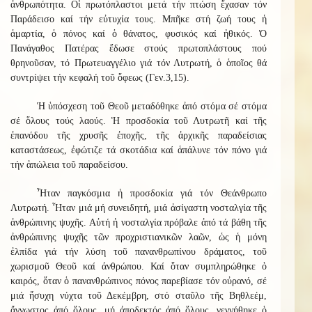
ἀνθρωπότητα. Οἱ πρωτόπλαστοι μετά τήν πτώση ἔχασαν τόν
Παράδεισο καί τήν εὐτυχία τους. Μπῆκε στή ζωή τους ἡ
ἁμαρτία, ὁ πόνος καί ὁ θάνατος, φυσικός καί ἠθικός. Ὁ
Πανάγαθος Πατέρας ἔδωσε στούς πρωτοπλάστους πού
θρηνοῦσαν, τό Πρωτευαγγέλιο γιά τόν Λυτρωτή, ὁ ὁποῖος θά
συντρίψει τήν κεφαλή τοῦ ὄφεως (Γεν.3,15).
Ἡ ὑπόσχεση τοῦ Θεοῦ μεταδόθηκε ἀπό στόμα σέ στόμα
σέ ὅλους τούς λαούς. Ἡ προσδοκία τοῦ Λυτρωτῆ καί τῆς
ἐπανόδου τῆς χρυσῆς ἐποχῆς, τῆς ἀρχικῆς παραδείσιας
καταστάσεως, ἐφώτιζε τά σκοτάδια καί ἁπάλυνε τόν πόνο γιά
τήν ἀπώλεια τοῦ παραδείσου.
Ἦταν παγκόσμια ἡ προσδοκία γιά τόν Θεάνθρωπο
Λυτρωτή. Ἦταν μιά μή συνειδητή, μιά ἀσίγαστη νοσταλγία τῆς
ἀνθρώπινης ψυχῆς. Αὐτή ἡ νοσταλγία πρόβαλε ἀπό τά βάθη τῆς
ἀνθρώπινης ψυχῆς τῶν προχριστιανικῶν λαῶν, ὡς ἡ μόνη
ἐλπίδα γιά τήν λύση τοῦ πανανθρωπίνου δράματος, τοῦ
χωρισμοῦ Θεοῦ καί ἀνθρώπου. Καί ὅταν συμπληρώθηκε ὁ
καιρός, ὅταν ὁ πανανθρώπινος πόνος παρεβίασε τόν οὐρανό, σέ
μιά ἥσυχη νύχτα τοῦ Δεκέμβρη, στό σταῦλο τῆς Βηθλεέμ,
ἄγνωστος ἀπό ὅλους, μή ἀποδεκτός ἀπό ὅλους, γεννήθηκε ὁ