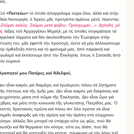
μας.
Στό
«Πιστεύω»
τό ὁποῖο ἀπαγγείλαμε τώρα ὃλοι, ἀλλά καί στήν
Θεία Λειτουργία, ὁ Ἱερεύς μᾶς προτρέπει ἀμέσως μετά, λέγοντας:
«Στῶμεν καλῶς. Στῶμεν μετά φόβου. Πρόσχωμεν...». Δηλαδή μέ
ίς
λέξεις τοῦ Ἀρχαγγέλου Μιχαήλ, μέ τίς ὁποῖες συγκράτησε τά
ἀγγελικά τάγματα καί δέν ἀκολούθησαν τόν Ἑωσφόρο στήν
πτώση του, μᾶς ἐφιστᾶ τήν προσοχή, ὥστε νά μήν ἀλλοιώσουμε
τήν ὀρθόδοξη πίστη καί τό φρόνημά μας, ἀπό παρακοή καί
ἐγωϊσμό καί ἐκπέσουμε ἀπό τήν Ἐκκλησία, ὅπως ὁ Σατανᾶς ἀπό
τόν οὐρανό.
Ἀγαπητοί μου Πατέρες καί Ἀδελφοί,
Δεν εἶναι καιρός γιά διαμάχες καί ἐγωϊσμούς πάνω σέ ζητήματα
τῆς πίστεως καί τῆς ζωῆς μας. Δέν εἶναι καιρός γιά διαιρέσεις καί
ψυχρότητες μέσα στό σῶμα τῆς Ἐκκλησίας. Δέν εἶναι ὧρα γιά
ἔχθρες καί μίση στήν κοινωνία τῆς γλυκυτάτης Πατρίδος μας. Ὁ
πιστός Χριστιανός πρῶτα καί πάνω ἀπ’ ὅλα πρέπει νά εἶναι
σημεῖο ἀναφορᾶς γιά τήν εἰρήνη καί τήν ἀγάπη στό σύγχρονο
κόσμο, ἀλλιῶς δέν μπορεῖ νά ὑπάρχει οὔτε ὡς φῶς, πού θά
φωτίζει καί θά θερμαίνει τόν κόσμο, οὔτε ὡς ἁλάτι, πού θά
συντηρεῖ καί θά νοστιμίζει τόν κόσμο, σύμφωνα μέ τόν λόγο τοῦ