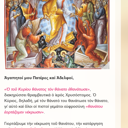
Ἀγαπητοί μου Πατέρες καί Ἀδελφοί,
«Ὁ τοῦ Κυρίου θάνατος τόν θάνατο ἐθανάτωσε»
,
διακηρύσσει θριαμβευτικά ὁ ἱερός Χρυσόστομος. Ὁ
Κύριος, δηλαδή, μέ τόν θάνατό του θανάτωσε τόν θάνατο,
γι’ αὐτό καί ὅλοι οἱ πιστοί γεμάτοι εὐφροσύνη
«θανάτου
ἑορτάζομεν νέκρωσιν»
.
Γιορτάζουμε τήν νέκρωση τοῦ θανάτου, τήν κατάργηση