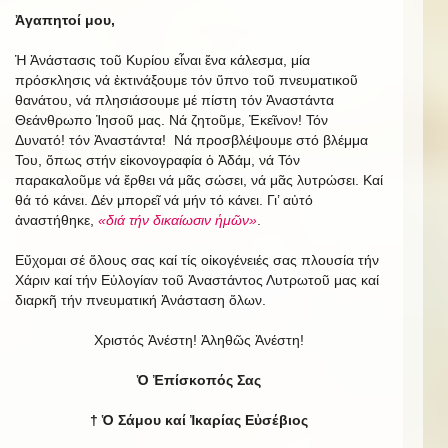
Ἀγαπητοί μου,
Ἡ Ἀνάστασις τοῦ Κυρίου εἶναι ἕνα κάλεσμα, μία
πρόσκλησις νά ἐκτινάξουμε τόν ὕπνο τοῦ πνευματικοῦ
θανάτου, νά πλησιάσουμε μέ πίστη τόν Ἀναστάντα
Θεάνθρωπο Ἰησοῦ μας. Νά ζητοῦμε, Ἐκεῖνον! Τόν
Δυνατό! τόν Ἀναστάντα! Νά προσβλέψουμε στό βλέμμα
Του, ὅπως στήν εἰκονογραφία ὁ Ἀδάμ, νά Τόν
παρακαλοῦμε νά ἔρθει νά μᾶς σώσει, νά μᾶς λυτρώσει. Καί
θά τό κάνει. Δέν μπορεῖ νά μήν τό κάνει. Γι’ αὐτό
ἀναστήθηκε,
«διά τήν δικαίωσιν ἡμῶν»
.
Εὔχομαι σέ ὅλους σας καί τίς οἰκογένειές σας πλουσία τήν
Χάριν καί τήν Εὐλογίαν τοῦ Ἀναστάντος Λυτρωτοῦ μας καί
διαρκῆ τήν πνευματική Ἀνάσταση ὅλων.
Χριστός Ἀνέστη! Ἀληθῶς Ἀνέστη!
Ὁ Ἐπίσκοπός Σας
† Ὁ Σάμου καί Ἰκαρίας Εὐσέβιος