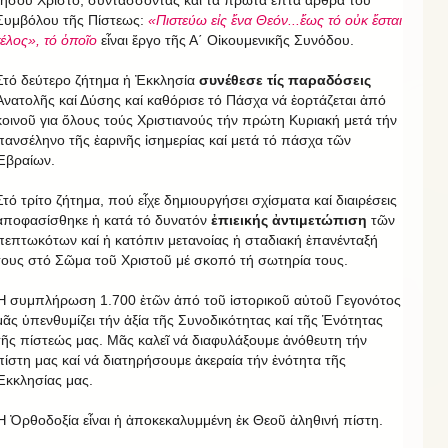
Ἰησοῦ Χριστό, συντάσσοντας καί τά πρῶτα ἑπτά ἄρθρα τοῦ
Συμβόλου τῆς Πίστεως:
«Πιστεύω εἰς ἕνα Θεόν...ἕως τό οὐκ ἔσται
τέλος», τό ὁποῖο
εἶναι ἔργο τῆς Α΄ Οἰκουμενικῆς Συνόδου.
Στό δεύτερο ζήτημα ἡ Ἐκκλησία
συνέθεσε τίς παραδόσεις
Ἀνατολῆς καί Δύσης καί καθόρισε τό Πάσχα νά ἑορτάζεται ἀπό
κοινοῦ για ὅλους τούς Χριστιανούς τήν πρώτη Κυριακή μετά τήν
πανσέληνο τῆς ἐαρινῆς ἰσημερίας καί μετά τό πάσχα τῶν
Ἑβραίων.
Στό τρίτο ζήτημα, πού εἶχε δημιουργήσει σχίσματα καί διαιρέσεις
ἀποφασίσθηκε ἡ κατά τό δυνατόν
ἐπιεικής ἀντιμετώπιση
τῶν
πεπτωκότων καί ἡ κατόπιν μετανοίας ἡ σταδιακή ἐπανένταξή
τους στό Σῶμα τοῦ Χριστοῦ μέ σκοπό τή σωτηρία τους.
Ἡ συμπλήρωση 1.700 ἐτῶν ἀπό τοῦ ἱστορικοῦ αὐτοῦ Γεγονότος
μᾶς ὑπενθυμίζει τήν ἀξία τῆς Συνοδικότητας καί τῆς Ἑνότητας
τῆς πίστεώς μας. Μᾶς καλεῖ νά διαφυλάξουμε ἀνόθευτη τήν
πίστη μας καί νά διατηρήσουμε ἀκεραία τήν ἑνότητα τῆς
Ἐκκλησίας μας.
Ἡ Ὀρθοδοξία εἶναι ἡ ἀποκεκαλυμμένη ἐκ Θεοῦ ἀληθινή πίστη.