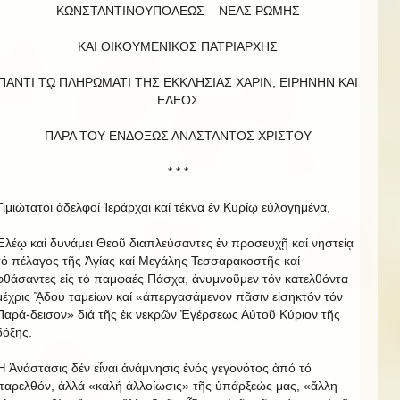
ΚΩΝΣΤΑΝΤΙΝΟΥΠΟΛΕΩΣ – ΝΕΑΣ ΡΩΜΗΣ
ΚΑΙ ΟΙΚΟΥΜΕΝΙΚΟΣ ΠΑΤΡΙΑΡΧΗΣ
ΠΑΝΤΙ Τῼ ΠΛΗΡΩΜΑΤΙ ΤΗΣ ΕΚΚΛΗΣΙΑΣ ΧΑΡΙΝ, ΕΙΡΗΝΗΝ ΚΑΙ
EΛΕΟΣ
ΠΑΡΑ ΤΟΥ ΕΝΔΟΞΩΣ ΑΝΑΣΤΑΝΤΟΣ ΧΡΙΣΤΟΥ
* * *
Τιμιώτατοι ἀδελφοί Ἱεράρχαι καί τέκνα ἐν Κυρίῳ εὐλογημένα,
Ἐλέῳ καί δυνάμει Θεοῦ διαπλεύσαντες ἐν προσευχῇ καί νηστείᾳ
τό πέλαγος τῆς Ἁγίας καί Μεγάλης Τεσσαρακοστῆς καί
φθάσαντες εἰς τό παμφαές Πάσχα, ἀνυμνοῦμεν τόν κατελθόντα
μέχρις ᾍδου ταμείων καί «ἀπεργασάμενον πᾶσιν εἰσηκτόν τόν
Παρά-δεισον» διά τῆς ἐκ νεκρῶν Ἐγέρσεως Αὐτοῦ Κύριον τῆς
δόξης.
Ἡ Ἀνάστασις δέν εἶναι ἀνάμνησις ἑνός γεγονότος ἀπό τό
παρελθόν, ἀλλά «καλή ἀλλοίωσις» τῆς ὑπάρξεώς μας, «ἄλλη