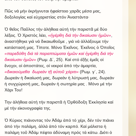
Πῶς νά μήν ἐκρήγνυται ἡφαίστειο χαρᾶς μέσα μας,
δοξολογίας καί εὐχαριστίας στόν Ἀναστάντα·
Ὁ θεῖος Παῦλος τήν ἀλήθεια αὐτή τήν παριστᾶ μέ δύο
λέξεις. Ὁ Χριστός λέει,
«ἠγέρθη διά τήν δικαίωσιν ἡμῶν»
,
ἀναστήθηκε γιά νά δικαιωθοῦμε , γιά νά ἀλλάξουμε τήν
κατάστασή μας. Τίποτε. Μόνο Ἐκεῖνος. Ἐκεῖνος ὁ Ὁποῖος
«παρεδόθη διά τά παραπτώματα ἡμῶν καί ἡγέρθη διά τήν
δικαίωσιν ἡμῶν»
(Ρωμ. Δ΄, 25). Καί στό ἐξῆς ἐμεῖς οἱ
ἔνοχοι, οἱ ἀποστάτες, οἱ νεκροί ἀπό τήν ἁμαρτία,
«δικαιούμεθα δωρεάν τῇ αὐτοῦ χάριτι»
(Ρωμ. γ΄, 24).
Δωρεάν ἡ δικαίωσή μας, δωρεάν ἡ λύτρωσή μας, δωρεάν
ἡ συγχώρεσή μας, δωρεάν ἡ σωτηρία μας . Μόνο μέ τήν
Χάρι Του!
Την ἀλήθεια αὐτή τήν παριστᾶ ἡ Ὀρθόδοξη Ἐκκλησία καί
μέ τήν εἰκονογραφία της.
Ὁ Κύριος πιάνοντας τόν Ἀδάμ ἀπό τό χέρι, δέν τόν πιάνει
ἀπό τήν παλάμη, ἀλλά ἀπό τόν καρπό. Καί μάλιστα ἡ
παλάμη τοῦ Ἀδάμ πέφτει ἀδύναμη πρός τά κάτω. Διότι ὁ