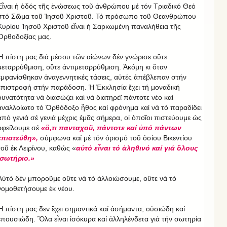
Εἶναι ἡ ὁδός τῆς ἑνώσεως τοῦ ἀνθρώπου μέ τόν Τριαδικό Θεό
στό Σῶμα τοῦ Ἰησοῦ Χριστοῦ. Τό πρόσωπο τοῦ Θεανθρώπου
Κυρίου Ἰησοῦ Χριστοῦ εἶναι ἡ Σαρκωμένη παναλήθεια τῆς
Ὀρθοδοξίας μας.
Ἡ πίστη μας διά μέσου τῶν αἰώνων δέν γνώρισε οὒτε
μεταρρύθμιση, οὒτε ἀντιμεταρρύθμιση. Ἀκόμη κι ὅταν
ἐμφανίσθηκαν ἀναγεννητικές τάσεις, αὐτές ἀπέβλεπαν στήν
ἐπιστροφή στήν παράδοση. Ἡ Ἐκκλησία ἔχει τή μοναδική
δυνατότητα νά διασώζει καί νά διατηρεῖ πάντοτε νέο καί
ἀναλλοίωτο τό Ὀρθόδοξο ἦθος καί φρόνημα καί νά τό παραδίδει
ἀπό γενιά σέ γενιά μέχρις ἐμᾶς σήμερα, οἱ ὁποῖοι πιστεύουμε ὡς
ὀφείλουμε σέ
«ὃ,τι πανταχοῦ, πάντοτε καί ὑπό πάντων
ἐπιστεύθη»,
σύμφωνα καί μέ τόν ὁρισμό τοῦ ὁσίου Βικεντίου
τοῦ ἐκ Λειρίνου, καθώς «
αὐτό εἶναι τό ἀληθινό καί γιά ὅλους
σωτήριο.»
Αὐτό δέν μποροῦμε οὒτε νά τό ἀλλοιώσουμε, οὒτε νά τό
νομοθετήσουμε ἐκ νέου.
Ἡ πίστη μας δεν ἒχει σημαντικά καί ἀσήμαντα, οὐσιώδη καί
ἐπουσιώδη. Ὃλα εἶναι ἰσόκυρα καί ἀλληλένδετα γιά τήν σωτηρία