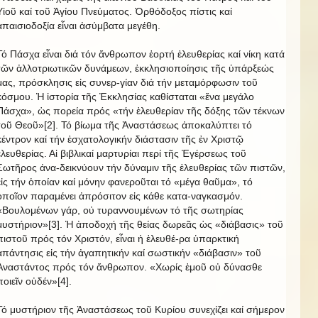
Υἱοῦ καί τοῦ Ἁγίου Πνεύματος. Ὀρθόδοξος πίστις καί
ἀπαισιοδοξία εἶναι ἀσύμβατα μεγέθη.
Τό Πάσχα εἶναι διά τόν ἄνθρωπον ἑορτή ἐλευθερίας καί νίκη κατά
τῶν ἀλλοτριωτικῶν δυνάμεων, ἐκκλησιοποίησις τῆς ὑπάρξεώς
μας, πρόσκλησις εἰς συνερ-γίαν διά τήν μεταμόρφωσιν τοῦ
κόσμου. Ἡ ἱστορία τῆς Ἐκκλησίας καθίσταται «ἕνα μεγάλο
Πάσχα», ὡς πορεία πρός «τήν ἐλευθερίαν τῆς δόξης τῶν τέκνων
τοῦ Θεοῦ»[2]. Τό βίωμα τῆς Ἀναστάσεως ἀποκαλύπτει τό
κέντρον καί τήν ἐσχατολογικήν διάστασιν τῆς ἐν Χριστῷ
ἐλευθερίας. Αἱ βιβλικαί μαρτυρίαι περί τῆς Ἐγέρσεως τοῦ
Σωτῆρος ἀνα-δεικνύουν τήν δύναμιν τῆς ἐλευθερίας τῶν πιστῶν,
εἰς τήν ὁποίαν καί μόνην φανεροῦται τό «μέγα θαῦμα», τό
ὁποῖον παραμένει ἀπρόσιτον εἰς κάθε κατα-ναγκασμόν.
«Βουλομένων γάρ, οὐ τυραννουμένων τό τῆς σωτηρίας
μυστήριον»[3]. Ἡ ἀποδοχή τῆς θείας δωρεᾶς ὡς «διάβασις» τοῦ
πιστοῦ πρός τόν Χριστόν, εἶναι ἡ ἐλευθέ-ρα ὑπαρκτική
ἀπάντησις εἰς τήν ἀγαπητικήν καί σωστικήν «διάβασιν» τοῦ
Ἀναστάντος πρός τόν ἄνθρωπον. «Χωρίς ἐμοῦ οὐ δύνασθε
ποιεῖν οὐδέν»[4].
Τό μυστήριον τῆς Ἀναστάσεως τοῦ Κυρίου συνεχίζει καί σήμερον