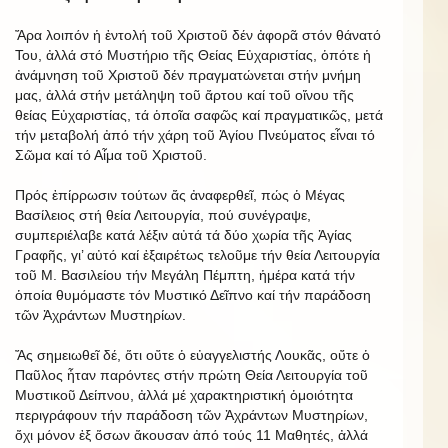
Ἄρα λοιπόν ἡ ἐντολή τοῦ Χριστοῦ δέν ἀφορᾶ στόν θάνατό
Του, ἀλλά στό Μυστήριο τῆς Θείας Εὐχαριστίας, ὁπότε ἡ
ἀνάμνηση τοῦ Χριστοῦ δέν πραγματώνεται στήν μνήμη
μας, ἀλλά στήν μετάληψη τοῦ ἄρτου καί τοῦ οἴνου τῆς
θείας Εὐχαριστίας, τά ὁποῖα σαφῶς καί πραγματικῶς, μετά
τήν μεταβολή ἀπό τήν χάρη τοῦ Ἁγίου Πνεύματος εἶναι τό
Σῶμα καί τό Αἷμα τοῦ Χριστοῦ.
Πρός ἐπίρρωσιν τούτων ἄς ἀναφερθεῖ, πώς ὁ Μέγας
Βασίλειος στή θεία Λειτουργία, πού συνέγραψε,
συμπεριέλαβε κατά λέξιν αὐτά τά δύο χωρία τῆς Ἁγίας
Γραφῆς, γι’ αὐτό καί ἐξαιρέτως τελοῦμε τήν θεία Λειτουργία
τοῦ Μ. Βασιλείου τήν Μεγάλη Πέμπτη, ἡμέρα κατά τήν
ὁποία θυμόμαστε τόν Μυστικό Δεῖπνο καί τήν παράδοση
τῶν Ἀχράντων Μυστηρίων.
Ἄς σημειωθεῖ δέ, ὅτι οὔτε ὁ εὐαγγελιστής Λουκᾶς, οὔτε ὁ
Παῦλος ἦταν παρόντες στήν πρώτη Θεία Λειτουργία τοῦ
Μυστικοῦ Δείπνου, ἀλλά μέ χαρακτηριστική ὁμοιότητα
περιγράφουν τήν παράδοση τῶν Ἀχράντων Μυστηρίων,
ὄχι μόνον ἐξ ὅσων ἄκουσαν ἀπό τούς 11 Μαθητές, ἀλλά