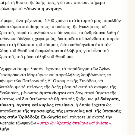
καί μέ τή θυσία τῆς ζωῆς τους, γιά τούς ὁποίους σήμερα
ψάλλουμε τό
«Αἰωνία ἡ μνήμη».
Σήμερα, ἀνατρέχοντας 1700 χρόνια στό ἱστορικό μας παρελθόν
διδασκόμαστε ἐπίσης πώς τό σκάφος τῆς Ἐκκλησίας τοῦ
Χριστοῦ, παρά τίς ἀνθρώπινες ἀδυναμίες, τά ἀνθρώπινα λάθη ἤ
πιθανούς ἀδέξιους χειρισμούς, διατηρεῖται σέ ἀλάνθαστη πορεία
μέσα στή θάλασσα τοῦ κόσμου, διότι καθοδηγεῖται ἀπό τήν
Χάρη τοῦ Θεοῦ καί διαφυλάσσεται ἀλώβητο, γιατί εἶναι τοῦ
Χριστοῦ, τοῦ μόνου ἀληθινοῦ Θεοῦ μας.
Ἄς φροντίσουμε λοιπόν, ἔχοντας τό παράδειγμα τῶν Ἁγίων
Τεσσαράκοντα Μαρτύρων καί παραλλήλως λαμβάνοντας τό
μήνυμα τῶν Πατέρων τῆς Α΄ Οἰκουμενικῆς Συνόδου, νά
διαπλέουμε τό πέλαγος τῆς ζωῆς μέσα σέ αὐτό τό σκάφος τῆς
Ἐκκλησίας, μένοντας
ἀμετακίνητοι
στά δογματικά θέματα τῆς
πίστεως καί διευθετῶντας τά θέματα τῆς ζωῆς μας
μέ διάκριση,
σύνεση, ἀγάπη καί κυρίως ἐπιείκεια,
ἡ ὁποία ἔρχεται ὡς
ἀποτέλεσμα
τῆς προσευχῆς, τῆς μετανοίας καί τῆς ὑπακοῆς
μας στήν Ὀρθόδοξη Ἐκκλησία
καί πάντοτε μέ σκοπό τήν
σωτηρία τῶνψυχῶν
«ὑπέρ ᾧν Χριστός ἀπέθανε καί ἀνέστη».
Ἀμήν