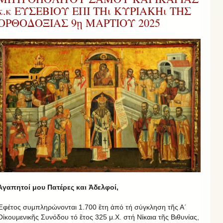
κ.κ ΕΥΣΕΒΙΟΥ ΕΠΙ ΤΗι ΚΥΡΙΑΚΗι ΤΗΣ
ΟΡΘΟΔΟΞΙΑΣ 9ῃ ΜΑΡΤΙΟΥ 2025
Ἀγαπητοί μου Πατέρες και Ἀδελφοί,
Ἐφέτος συμπληρώνονται 1.700 ἒτη ἀπό τή σύγκληση τῆς Α΄
Οἰκουμενικῆς Συνόδου τό ἒτος 325 μ.Χ. στή Νίκαια τῆς Βιθυνίας,