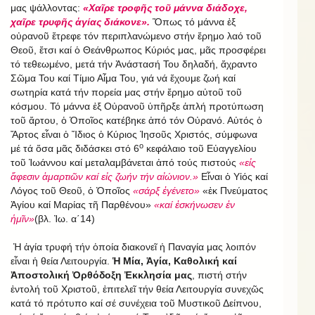
μας ψάλλοντας:
«Χαῖρε τροφῆς τοῦ μάννα διάδοχε,
χαῖρε τρυφῆς ἁγίας διάκονε».
Ὅπως τό μάννα ἐξ
οὐρανοῦ ἔτρεφε τόν περιπλανώμενο στήν ἔρημο λαό τοῦ
Θεοῦ, ἔτσι καί ὁ Θεάνθρωπος Κύριός μας, μᾶς προσφέρει
τό τεθεωμένο, μετά τήν Ἀνάστασή Του δηλαδή, ἄχραντο
Σῶμα Του καί Τίμιο Αἷμα Του, γιά νά ἔχουμε ζωή καί
σωτηρία κατά τήν πορεία μας στήν ἔρημο αὐτοῦ τοῦ
κόσμου. Τό μάννα ἐξ Οὐρανοῦ ὑπῆρξε ἁπλή προτύπωση
τοῦ ἄρτου, ὁ Ὁποῖος κατέβηκε ἀπό τόν Οὐρανό. Αὐτός ὁ
Ἄρτος εἶναι ὁ Ἴδιος ὁ Kύριος Ἰησοῦς Χριστός, σύμφωνα
ο
μέ τά ὅσα μᾶς διδάσκει στό 6
κεφάλαιο τοῦ Εὐαγγελίου
τοῦ Ἰωάννου καί μεταλαμβάνεται ἀπό τούς πιστούς
«εἰς
ἄφεσιν ἁμαρτιῶν καί εἰς ζωήν τήν αἰώνιον.»
Εἶναι ὁ Υἱός καί
Λόγος τοῦ Θεοῦ, ὁ Ὁποῖος
«σάρξ ἐγένετο»
«ἐκ Πνεύματος
Ἁγίου καί Μαρίας τῆ Παρθένου»
«καί ἐσκήνωσεν ἐν
ἡμῖν»
(βλ. Ἰω. α΄14)
Ἡ ἁγία τρυφή τήν ὁποία διακονεῖ ἡ Παναγία μας λοιπόν
εἶναι ἡ θεία Λειτουργία.
Ἡ Μία, Ἁγία, Καθολική καί
Ἀποστολική Ὀρθόδοξη Ἐκκλησία μας
, πιστή στήν
ἐντολή τοῦ Χριστοῦ, ἐπιτελεῖ τήν θεία Λειτουργία συνεχῶς
κατά τό πρότυπο καί σέ συνέχεια τοῦ Μυστικοῦ Δείπνου,