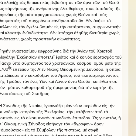
νά κλονίζῃ τάς θετικιστικάς βεβαιότητας τῶν ἀρνητῶν τοῦ Θεοῦ
ὡς «ἀρνήσεως τῆς ἀνθρωπίνης ἐλευθερίας», τούς ὀπαδούς τῆς
«φενάκης τῆς αὐτοπραγματώσεως χωρίς Θεόν» καί τούς
θαυμαστάς τοῦ συγχρόνου «ἀνθρωποθεοῦ». Δέν ἀνήκει τό
μέλλον εἰς τόν ἐγκλω-βισμόν εἰς τήν αὐτάρεσκον, συρρικνωτικήν
καί κλειστήν ἐνθαδικότητα. Δέν ὑπάρχει ἀληθής ἐλευθερία χωρίς
Ἀνάστασιν, χωρίς προοπτικήν αἰωνιότητος.
Πηγήν ἀναστασίμου εὐφροσύνης διά τήν Ἁγίαν τοῦ Χριστοῦ
Μεγάλην Ἐκκλησίαν ἀποτελεῖ ἐφέτος καί ὁ κοινός ἑορτασμός τοῦ
Πάσχα ὑπό σύμπαντος τοῦ χριστιανικοῦ κόσμου, ὁμοῦ μετά τῆς
ῆς
1700
ἐπετείου τῆς Α’ ἐν Νικαίᾳ Οἰκουμενικῆς Συνόδου, ἡ ὁποία
κατεδίκασε τήν κακοδοξίαν τοῦ Ἀρείου, τοῦ «κατασμικρύναντος
τῆς Τριάδος τόν ἕνα, Υἱόν καί Λόγον ὄντα Θεοῦ», καί ἐθέσπισε
τόν τρόπον καθορισμοῦ τῆς ἡμερομηνίας διά τήν ἑορτήν τῆς
Ἀναστάσεως τοῦ Σωτῆρος.
Ἡ Σύνοδος τῆς Νικαίας ἐγκαινιάζει μίαν νέαν περίοδον εἰς τήν
συνοδικήν ἱστορίαν τῆς Ἐκκλησίας, τήν μετάβασιν ἀπό τό
τοπικόν εἰς τό οἰκουμενικόν συνοδικόν ἐπίπεδον. Ὡς γνωστόν, ἡ
Α´ Οἰκουμενική Σύνοδος εἰσήγαγε τόν «ἄγραφον» ὅρον
«ὁμοούσιος» εἰς τό Σύμβολον τῆς πίστεως, μέ σαφῆ
σωτηριολογικήν ἀναφοράν, ἡ ὁποία παραμένει τό οὐσιῶδες