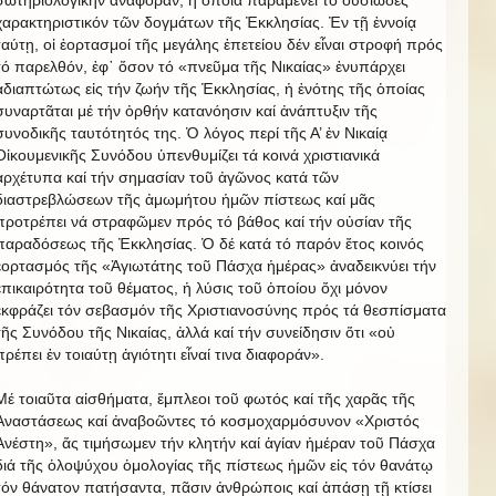
χαρακτηριστικόν τῶν δογμάτων τῆς Ἐκκλησίας. Ἐν τῇ ἐννοίᾳ
ταύτῃ, οἱ ἑορτασμοί τῆς μεγάλης ἐπετείου δέν εἶναι στροφή πρός
τό παρελθόν, ἐφ᾿ ὅσον τό «πνεῦμα τῆς Νικαίας» ἐνυπάρχει
ἀδιαπτώτως εἰς τήν ζωήν τῆς Ἐκκλησίας, ἡ ἑνότης τῆς ὁποίας
συναρτᾶται μέ τήν ὀρθήν κατανόησιν καί ἀνάπτυξιν τῆς
συνοδικῆς ταυτότητός της. Ὁ λόγος περί τῆς Α’ ἐν Νικαίᾳ
Οἰκουμενικῆς Συνόδου ὑπενθυμίζει τά κοινά χριστιανικά
ἀρχέτυπα καί τήν σημασίαν τοῦ ἀγῶνος κατά τῶν
διαστρεβλώσεων τῆς ἀμωμήτου ἡμῶν πίστεως καί μᾶς
προτρέπει νά στραφῶμεν πρός τό βάθος καί τήν οὐσίαν τῆς
παραδόσεως τῆς Ἐκκλησίας. Ὁ δέ κατά τό παρόν ἔτος κοινός
ἑορτασμός τῆς «Ἁγιωτάτης τοῦ Πάσχα ἡμέρας» ἀναδεικνύει τήν
ἐπικαιρότητα τοῦ θέματος, ἡ λύσις τοῦ ὁποίου ὄχι μόνον
ἐκφράζει τόν σεβασμόν τῆς Χριστιανοσύνης πρός τά θεσπίσματα
τῆς Συνόδου τῆς Νικαίας, ἀλλά καί τήν συνείδησιν ὅτι «οὐ
πρέπει ἐν τοιαύτῃ ἁγιότητι εἶναί τινα διαφοράν».
Μέ τοιαῦτα αἰσθήματα, ἔμπλεοι τοῦ φωτός καί τῆς χαρᾶς τῆς
Ἀναστάσεως καί ἀναβοῶντες τό κοσμοχαρμόσυνον «Χριστός
Ἀνέστη», ἄς τιμήσωμεν τήν κλητήν καί ἁγίαν ἡμέραν τοῦ Πάσχα
διά τῆς ὁλοψύχου ὁμολογίας τῆς πίστεως ἡμῶν εἰς τόν θανάτῳ
τόν θάνατον πατήσαντα, πᾶσιν ἀνθρώποις καί ἁπάσῃ τῇ κτίσει