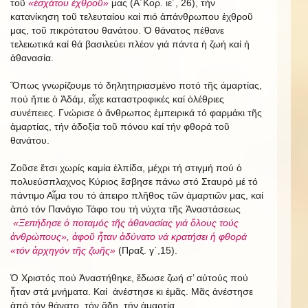
τοῦ
«ἐσχάτου ἐχθροῦ»
μας (Α΄Κορ. ιε΄, 26), τήν
κατανίκηση τοῦ τελευταίου καί πιό ἀπάνθρωπου ἐχθροῦ
μας, τοῦ πικρότατου θανάτου. Ὁ θάνατος πέθανε
τελειωτικά καί θά βασιλεύει πλέον γιά πάντα ἡ ζωή καί ἡ
ἀθανασία.
Ὅπως γνωρίζουμε τό δηλητηριασμένο ποτό τῆς ἁμαρτίας,
πού ἤπιε ὁ Ἀδάμ, εἶχε καταστροφικές καί ὀλέθριες
συνέπειες. Γνώρισε ὁ ἄνθρωπος ἐμπειρικά τό φαρμάκι τῆς
ἁμαρτίας, τήν ἀδοξία τοῦ πόνου καί τήν φθορά τοῦ
θανάτου.
Ζοῦσε ἔτσι χωρίς καμία ἐλπίδα, μέχρι τή στιγμή πού ὁ
πολυεύσπλαχνος Κύριος ἔσβησε πάνω στό Σταυρό μέ τό
πάντιμο Αἷμα του τό ἀπειρο πλῆθος τῶν ἁμαρτιῶν μας, καί
ἀπό τόν Πανάγιο Τάφο του τή νύχτα τῆς Ἀναστάσεως
«Ξεπήδησε ὁ ποταμός τῆς ἀθανασίας γιά ὅλους τούς
ἀνθρώπους», ἀφοῦ ἦταν ἀδύνατο νά κρατήσει ἡ φθορά
«τόν ἀρχηγόν τῆς ζωῆς»
(Πραξ. γ΄,15).
Ὁ Χριστός πού Ἀναστήθηκε, ἔδωσε ζωή σ’ αὐτούς πού
ἦταν στά μνήματα. Καί ἀνέστησε κι ἐμᾶς. Μᾶς ἀνέστησε
ἀπό τόν θάνατο, τόν ἅδη, τήν ἁμαρτία.