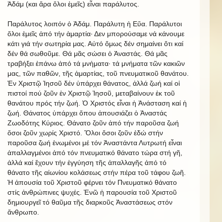
Ἀδάμ (και ἄρα ὅλοι ἐμεῖς) εἶναι παράλυτος.
Παράλυτος λοιπόν ὁ Ἀδάμ. Παράλυτη ἡ Εὔα. Παράλυτοι
ὅλοι ἐμεῖς ἀπό τήν ἁμαρτία· Δεν μπορούσαμε νά κάνουμε
κάτι γιά τήν σωτηρία μας. Αὐτό ὅμως δέν σημαίνει ὅτι καί
δέν θά σωθοῦμε. Θά μᾶς σώσει ὁ Ἀναστάς. Θά μᾶς
τραβήξει ἐπάνω ἀπό τά μνἠματα· τά μνήματα τῶν κακιῶν
μας, τῶν παθῶν, τῆς ἁμαρτίας, τοῦ πνευματικοῦ θανάτου.
Ἐν Χριστῷ Ἰησοῦ δέν ὑπάρχει θάνατος, ἀλλά ζωή καί οἱ
πιστοί πού ζοῦν ἐν Χριστῷ Ἰησοῦ, μεταβαίνουν ἐκ τοῦ
θανάτου πρός τήν ζωή. Ὁ Χριστός εἶναι ἡ Ἀνάσταση καί ἡ
ζωή. Θάνατος ὑπάρχει ὅπου ἀπουσιάζει ὁ Ἀναστάς
Ζωοδότης Κύριος. Θάνατο ζοῦν ἀπό τήν παροῦσα ζωή
ὅσοι ζοῦν χωρίς Χριστό. Ὅλοι ὅσοι ζοῦν ἐδώ στήν
παροῦσα ζωή ἑνωμένοι μέ τόν Ἀναστάντα Λυτρωτή εἶναι
ἀπαλλαγμένοι ἀπό τόν πνευματικό θάνατο τώρα στή γῆ,
ἀλλά καί ἔχουν τήν ἐγγύηση τῆς ἀπαλλαγῆς ἀπό τό
θάνατο τῆς αἰωνίου κολάσεως στήν πέρα τοῦ τάφου ζωῆ.
Ἡ ἀπουσία τοῦ Χριστοῦ φέρνει τόν Πνευματικό θάνατο
στίς ἀνθρώπινες ψυχές. Ἐνῶ ἡ παρουσία τοῦ Χριστοῦ
δημιουργεῖ τό θαῦμα τῆς διαρκοῦς Ἀναστάσεως στόν
ἄνθρωπο.