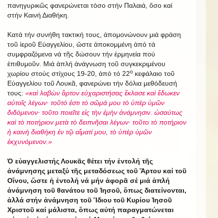
πανηγυρικῶς φανερώνεται τόσο στήν Παλαιά, ὅσο καί
στήν Καινή Διαθήκη.
Κατά τήν συνήθη τακτική τους, ἀπομονώνουν μιά φράση
τοῦ ἱεροῦ Εὐαγγελίου, ὥστε ἀποκομμένη ἀπό τά
συμφραζόμενα νά τῆς δώσουν τήν ἑρμηνεία πού
ἐπιθυμοῦν. Μιά ἁπλή ἀνάγνωση τοῦ συγκεκριμένου
ο
χωρίου στούς στίχους 19-20, ἀπό τό 22
κεφάλαιο τοῦ
Εὐαγγελίου τοῦ Λουκᾶ, φανερώνει τήν δόλια μεθόδευσή
τους:
«καὶ λαβὼν ἄρτον εὐχαριστήσας ἔκλασε καὶ ἔδωκεν
αὐτοῖς λέγων· τοῦτό ἐστι τὸ σῶμά μου τὸ ὑπὲρ ὑμῶν
διδόμενον· τοῦτο ποιεῖτε εἰς τὴν ἐμὴν ἀνάμνησιν. ὡσαύτως
καὶ τὸ ποτήριον μετὰ τὸ δειπνῆσαι λέγων· τοῦτο τὸ ποτήριον
ἡ καινὴ διαθήκη ἐν τῷ αἵματί μου, τὸ ὑπὲρ ὑμῶν
ἐκχυνόμενον.»
Ὁ εὐαγγελιστής Λουκᾶς θέτει τήν ἐντολή τῆς
ἀνάμνησης μεταξύ τῆς μεταδόσεως τοῦ Ἄρτου καί τοῦ
Οἴνου, ὥστε ἡ ἐντολή νά μήν ἀφορᾶ σέ μιά ἁπλή
ἀνάμνηση τοῦ θανάτου τοῦ Ἰησοῦ, ὅπως διατείνονται,
ἀλλά στήν ἀνάμνηση τοῦ Ἴδιου τοῦ Κυρίου Ἰησοῦ
Χριστοῦ καί μάλιστα, ὅπως αὐτή παραγματώνεται