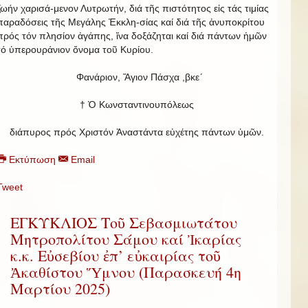
ζωήν χαρισά-μενον Λυτρωτήν, διά τῆς πιστότητος εἰς τάς τιμίας
παραδόσεις τῆς Μεγάλης Ἐκκλη-σίας καί διά τῆς ἀνυποκρίτου
πρός τόν πλησίον ἀγάπης, ἵνα δοξάζηται καί διά πάντων ἡμῶν
τό ὑπερουράνιον ὄνομα τοῦ Κυρίου.
Φανάριον, Ἅγιον Πάσχα ,βκε´
† Ὁ Κωνσταντινουπόλεως
διάπυρος πρός Χριστόν Ἀναστάντα εὐχέτης πάντων ὑμῶν.
Εκτύπωση
Email
Tweet
ΕΓΚΥΚΛΙΟΣ Τοῦ Σεβασμιωτάτου
Μητροπολίτου Σάμου καί Ἰκαρίας
κ.κ. Εὐσεβίου ἐπ’ εὐκαιρίας τοῦ
Ἀκαθίστου Ὕμνου (Παρασκευή 4η
Μαρτίου 2025)