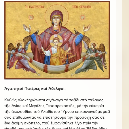
Ἀγαπητοί Πατέρες καί Ἀδελφοί,
Καθώς ὁλοκληρώνεται σιγά-σιγά τό ταξίδι στό πέλαγος
τῆς Ἁγίας καί Μεγάλης Τεσσαρακοστῆς, μέ τήν εὐκαιρία
τῆς ἀκολουθίας τοῦ Ἀκαθίστου Ὕμνου ἐπικοινωνοῦμε μαζί
σας ἐπιθυμώντας νά ἐπιστήσουμε τήν προσοχή σας σέ
ἕνα ἀκόμη σκόπελο, πού ἐμφανίσθηκε λίγο πρίν τήν
εἴσοδό μας στό λιμάνι τῆς Ἁγίας καί Μεγάλης Ἑβδομάδος.