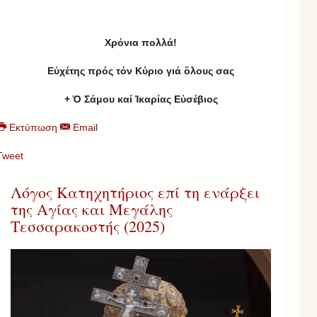
Χρ
όνια πολλά!
Εὐχέτης πρός τόν Κύριο γιά ὅλους σας
+ Ὁ Σάμου καί Ἰκαρίας Εὐσέβιος
Εκτύπωση
Email
Tweet
Λόγος Κατηχητήριος επί τη ενάρξει
της Αγίας και Μεγάλης
Τεσσαρακοστής (2025)