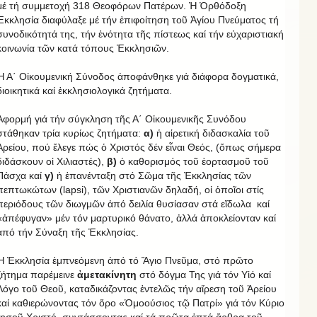
μέ τή συμμετοχή 318 Θεοφόρων Πατέρων. Ἡ Ὀρθόδοξη
Ἐκκλησία διαφύλαξε μέ τήν ἐπιφοίτηση τοῦ Ἁγίου Πνεύματος τή
συνοδικότητά της, τήν ἑνότητα τῆς πίστεως καί τήν εὐχαριστιακή
κοινωνία τῶν κατά τόπους Ἐκκλησιῶν.
Ἡ Α΄ Οἰκουμενική Σύνοδος ἀποφάνθηκε γιά διάφορα δογματικά,
διοικητικά καί ἐκκλησιολογικά ζητήματα.
Ἀφορμή γιά τήν σύγκληση τῆς Α΄ Οἰκουμενικῆς Συνόδου
στάθηκαν τρία κυρίως ζητήματα:
α)
ἡ αἱρετική διδασκαλία τοῦ
Ἀρείου, πού ἔλεγε πώς ὁ Χριστός δέν εἶναι Θεός, (ὅπως σήμερα
διδάσκουν οἱ Χιλιαστές),
β)
ὁ καθορισμός τοῦ ἑορτασμοῦ τοῦ
Πάσχα καί
γ)
ἡ ἐπανένταξη στό Σῶμα τῆς Ἐκκλησίας τῶν
πεπτωκώτων (lapsi), τῶν Χριστιανῶν δηλαδή, οἱ ὁποῖοι στίς
περιόδους τῶν διωγμῶν ἀπό δειλία θυσίασαν στά εἴδωλα καί
«ἀπέφυγαν» μέν τόν μαρτυρικό θάνατο, ἀλλά ἀποκλείονταν καί
ἀπό τήν Σύναξη τῆς Ἐκκλησίας.
Ἡ Ἐκκλησία ἐμπνεόμενη ἀπό τό Ἅγιο Πνεῦμα, στό πρῶτο
ζήτημα παρέμεινε
ἀμετακίνητη
στό δόγμα Της γιά τόν Υἱό καί
Λόγο τοῦ Θεοῦ, καταδικάζοντας ἐντελῶς τήν αἵρεση τοῦ Ἀρείου
καί καθιερώνοντας τόν ὅρο «Ὁμοούσιος τῷ Πατρί» γιά τόν Κύριο