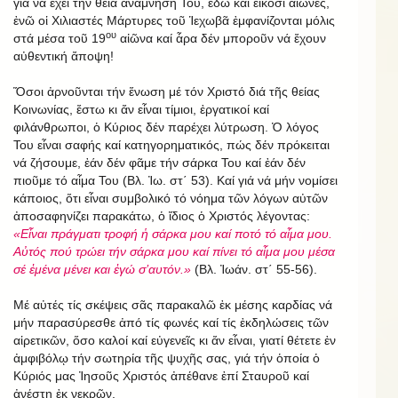
γιά νά ἔχει τήν θεία ἀνάμνησή Του, ἐδῶ καί εἴκοσι αἰῶνες,
ἐνῶ οἱ Χιλιαστές Μάρτυρες τοῦ Ἱεχωβᾶ ἐμφανίζονται μόλις
ου
στά μέσα τοῦ 19
αἰῶνα καί ἆρα δέν μποροῦν νά ἔχουν
αὐθεντική ἄποψη!
Ὅσοι ἀρνοῦνται τήν ἕνωση μέ τόν Χριστό διά τῆς θείας
Κοινωνίας, ἔστω κι ἄν εἶναι τίμιοι, ἐργατικοί καί
φιλάνθρωποι, ὁ Κύριος δέν παρέχει λύτρωση. Ὁ λόγος
Του εἶναι σαφής καί κατηγορηματικός, πώς δέν πρόκειται
νά ζήσουμε, ἐάν δέν φᾶμε τήν σάρκα Του καί ἐάν δέν
πιοῦμε τό αἷμα Του (Βλ. Ἰω. στ΄ 53). Καί γιά νά μήν νομίσει
κάποιος, ὅτι εἶναι συμβολικό τό νόημα τῶν λόγων αὐτῶν
ἀποσαφηνίζει παρακάτω, ὁ ἴδιος ὁ Χριστός λέγοντας:
«Εἶναι πράγματι τροφή ἡ σάρκα μου καί ποτό τό αἷμα μου.
Αὐτός πού τρώει τήν σάρκα μου καί πίνει τό αἷμα μου μέσα
σέ ἐμένα μένει και ἐγώ σ’αυτόν.»
(Βλ. Ἰωάν. στ΄ 55-56).
Μέ αὐτές τίς σκέψεις σᾶς παρακαλῶ ἐκ μέσης καρδίας νά
μήν παρασύρεσθε ἀπό τίς φωνές καί τίς ἐκδηλώσεις τῶν
αἱρετικῶν, ὅσο καλοί καί εὐγενεῖς κι ἄν εἶναι, γιατί θέτετε ἐν
ἀμφιβόλῳ τήν σωτηρία τῆς ψυχῆς σας, γιά τήν ὁποία ὁ
Κύριός μας Ἰησοῦς Χριστός ἀπέθανε ἐπί Σταυροῦ καί
ἀνέστη ἐκ νεκρῶν.