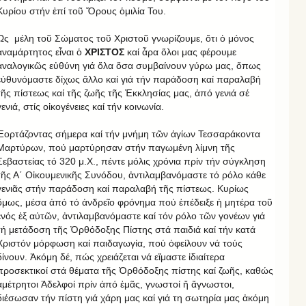
Κυρίου στήν ἐπί τοῦ Ὄρους ὁμιλία Του.
Ὡς μέλη τοῦ Σώματος τοῦ Χριστοῦ γνωρίζουμε, ὅτι ὁ μόνος
ἀναμάρτητος εἶναι ὁ
ΧΡΙΣΤΟΣ
καί ἆρα ὅλοι μας φέρουμε
ἀναλογικῶς εὐθύνη γιά ὅλα ὅσα συμβαίνουν γύρω μας, ὅπως
εὐθυνόμαστε δίχως ἄλλο καί γιά τήν παράδοση καί παραλαβή
τῆς πίστεως καί τῆς ζωῆς τῆς Ἐκκλησίας μας, ἀπό γενιά σέ
γενιά, στίς οἰκογένειες καί τήν κοινωνία.
Ἑορτάζοντας σήμερα καί τήν μνήμη τῶν ἁγίων Τεσσαράκοντα
Μαρτύρων, πού μαρτύρησαν στήν παγωμένη λίμνη τῆς
Σεβαστείας τό 320 μ.Χ., πέντε μόλις χρόνια πρίν τήν σύγκληση
τῆς Α΄ Οἰκουμενικῆς Συνόδου, ἀντιλαμβανόμαστε τό ρόλο κάθε
γενιᾶς στήν παράδοση καί παραλαβή τῆς πίστεως. Κυρίως
ὅμως, μέσα ἀπό τό ἀνδρεῖο φρόνημα πού ἐπέδειξε ἡ μητέρα τοῦ
ἑνός ἐξ αὐτῶν, ἀντιλαμβανόμαστε καί τόν ρόλο τῶν γονέων γιά
τή μετάδοση τῆς Ὀρθόδοξης Πίστης στά παιδιά καί τήν κατά
Χριστόν μόρφωση καί παιδαγωγία, πού ὀφείλουν νά τούς
δίνουν. Ἀκόμη δέ, πώς χρειάζεται νά εἴμαστε ἰδιαίτερα
προσεκτικοί στά θέματα τῆς Ὀρθόδοξης πίστης καί ζωῆς, καθώς
ἀμέτρητοι Ἀδελφοί πρίν ἀπό ἐμᾶς, γνωστοί ἤ ἄγνωστοι,
διέσωσαν τήν πίστη γιά χάρη μας καί γιά τη σωτηρία μας ἀκόμη