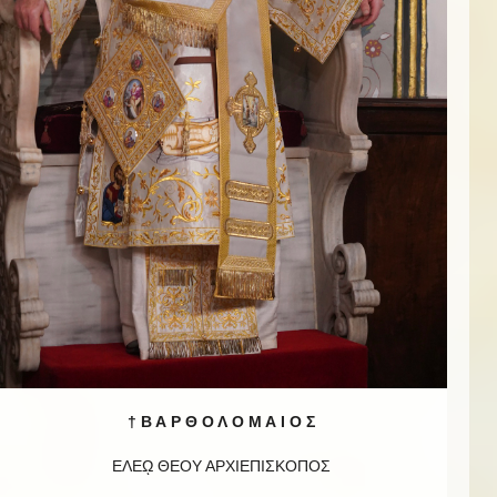
† Β Α Ρ Θ Ο Λ Ο Μ Α Ι Ο Σ
ΕΛΕῼ ΘΕΟΥ ΑΡΧΙΕΠΙΣΚΟΠΟΣ