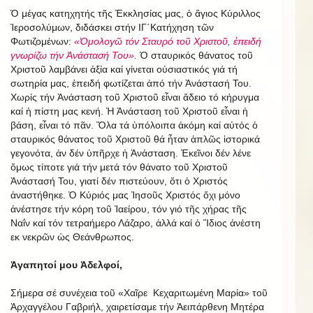
Ὁ μέγας κατηχητής τῆς Ἐκκλησίας μας, ὁ ἅγιος Κύριλλος
Ἱεροσολύμων, διδάσκει στήν ΙΓ΄Κατήχηση τῶν
Φωτιζομένων:
«Ὁμολογῶ τόν Σταυρό τοῦ Χριστοῦ, ἐπειδή
γνωρίζω τήν Ἀνάστασή Του».
Ὁ σταυρικός θάνατος τοῦ
Χριστοῦ λαμβάνει ἀξία καί γίνεται οὐσιαστικός γιά τή
σωτηρία μας, ἐπειδή φωτίζεται ἀπό τήν Ἀνάστασή Του.
Χωρίς τήν Ἀνάσταση τοῦ Χριστοῦ εἶναι ἄδειο τό κήρυγμα
καί ἡ πίστη μας κενή. Ἡ Ἀνάσταση τοῦ Χριστοῦ εἶναι ἡ
βάση, εἶναι τό πᾶν. Ὅλα τά ὑπόλοιπα ἀκόμη καί αὐτός ὁ
σταυρικός θάνατος τοῦ Χριστοῦ θά ἦταν ἁπλῶς ἱστορικά
γεγονότα, ἀν δέν ὑπῆρχε ἡ Ἀνάσταση. Ἐκεῖνοι δέν λένε
ὅμως τίποτε γιά τήν μετά τόν θάνατο τοῦ Χριστοῦ
Ἀνάστασή Του, γιατί δέν πιστεύουν, ὅτι ὁ Χριστός
ἀναστήθηκε. Ὁ Κύριός μας Ἰησοῦς Χριστός ὄχι μόνο
ἀνέστησε τήν κόρη τοῦ Ἰαείρου, τόν γιό τῆς χήρας τῆς
Ναΐν καί τόν τετραήμερο Λάζαρο, ἀλλά καί ὁ Ἴδιος ἀνέστη
εκ νεκρῶν ὡς Θεάνθρωπος.
Ἀγαπητοί μου Ἀδελφοί,
Σήμερα σέ συνέχεια τοῦ «Χαῖρε Κεχαριτωμένη Μαρία» τοῦ
Ἀρχαγγέλου Γαβριήλ, χαιρετίσαμε τήν Ἀειπάρθενη Μητέρα