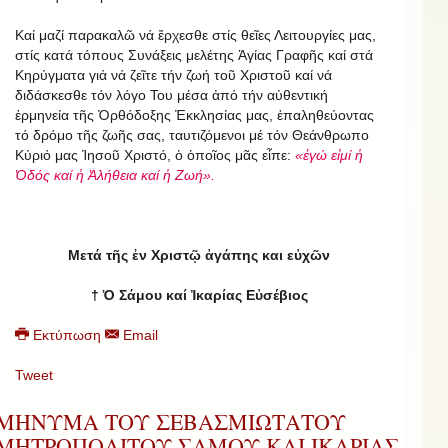
Καί μαζί παρακαλῶ νά ἔρχεσθε στίς θεῖες Λειτουργίες μας,
στίς κατά τόπους Συνάξεις μελέτης Ἁγίας Γραφῆς καί στά
Κηρύγματα γιά νά ζεῖτε τήν ζωή τοῦ Χριστοῦ καί νά
διδάσκεσθε τόν λόγο Του μέσα ἀπό τήν αὐθεντική
ἑρμηνεία τῆς Ὀρθόδοξης Ἐκκλησίας μας, ἐπαληθεύοντας
τό δρόμο τῆς ζωῆς σας, ταυτιζόμενοι μέ τόν Θεάνθρωπο
Κύριό μας Ἰησοῦ Χριστό, ὁ ὁποῖος μᾶς εἶπε:
«ἐγώ εἰμί ἡ
Ὁδός καί ἡ Ἀλήθεια καί ἡ Ζωή».
Μετά τῆς ἐν Χριστῷ ἀγάπης και εὐχῶν
† Ὁ Σάμου καί Ἰκαρίας Εὐσέβιος
Εκτύπωση
Email
Tweet
ΜΗΝΥΜΑ ΤΟΥ ΣΕΒΑΣΜΙΩΤΑΤΟΥ
ΜΗΤΡΟΠΟΛΙΤΟΥ ΣΑΜΟΥ ΚΑΙ ΙΚΑΡΙΑΣ