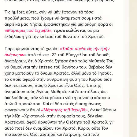
Τίς ἡμέρες αὐτές, σάν νά μήν ἔφταναν τά τόσα
προβλήματα, πού ἔχουμε νά ἀντιμετωπίσουμε στά
ἀκριτικά μας Νησιά, ἐμφανίστηκαν γιά μία ἀκόμη φορά οἱ
«Μάρτυρες τοῦ Ἰεχωβᾶ»,
προσκαλώντας
σέ μιά
ἐκδήλωση γιά τήν ἐπέτειο τοῦ θανάτου τοῦ Χριστοῦ.
Παρερμηνεύοντας τό χωρίο:
«Τοῦτο ποεῖτε εἰς τήν ἐμήν
ἀνάμνησιν»
ἀπό τό κεφ. 22 τοῦ Εὐαγγελίου τοῦ Λουκᾶ,
ἀναφέρουν, ὅτι ὁ Χριστός ζήτησε ἀπό τούς Μαθητές Του
νά θυμοῦνται τήν ἐπέτειο τοῦ θανάτου του. Βεβαίως δέν
χρησιμοποιοῦν τό ὄνομα Χριστός, ἀλλά μόνο τό Ἰησοῦς,
τό ὁποῖο ἀφορᾶ στήν ἀνθρώπινη φύση τοῦ Κυρίου διότι
δέν πιστεύουν, πώς ὁ Χριστός εἶναι Θεός. Ἐπίσης
ὀνομάζουν τούς Ἁγίους Μαθητές καί Ἀποστόλους ὡς
ἀκολούθους, σάν νά ἐπρόκειτο γιά τή συνοδία κάποιου
ἁπλοῦ προσώπου. Καί οἱ δύο αὐτές ἐπισημάνσεις
φανερώνουν ὅτι οἱ
«Μάρτυρες τοῦ Ἰεχωβᾶ»
, ἄν καί θέτουν
τήν λέξη –Χριστιανοί- στήν ὀνομασία τους, δέν εἶναι
Χριστιανοί, ἀφοῦ ἀρνοῦνται τήν Θεότητα τοῦ Χριστοῦ, γι’
αὐτό ποτέ δέν ὀνομάζουν τόν Χριστό, Κύριο, οὔτε Τόν
πιστεύον ὡς Θεό, Σωτῆρα καί Λυτρωτῆ, κάτι πού