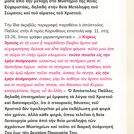
μέσα ἀπό τήν μετοχή στό Μυστήριο τῆς θείας
Εὐχαριστίας, δηλαδή στήν θεία Μετάληψη τοῦ
Σώματος καί τοῦ αἵματος τοῦ Χριστοῦ.
Τήν ἴδια ἀκριβῶς περιγραφή παραθέτει ὁ ἀπόστολος
Παῦλος στήν Α΄πρός Κορινθίους ἐπιστολή κεφ. 11, στίχ.
23-26, ὅπου γράφει χαρακτηριστικά:«...
ὁ
Κύριος
Ἰησοῦς
ἐν τῇ νυκτί ᾗ παρεδίδοτο ἔλαβεν ἄρτον καὶ
εὐχαριστήσας ἔκλασε καὶ εἶπε·λάβετε φάγετε· τοῦτό μού ἐστι
τὸ σῶμα τὸ ὑπὲρ ὑμῶν κλώμενον·
τοῦτο ποιεῖτε εἰς τὴν
ἐμὴν ἀνάμνησιν.
ὡσαύτως καὶ τὸ ποτήριον μετὰ τὸ
δειπνῆσαι λέγων· τοῦτο τὸ ποτήριον ἡ καινὴ διαθήκη ἐστὶν
ἐν τῷ ἐμῷ αἵματι· τοῦτο ποιεῖτε, ὁσάκις ἂν πίνητε,
εἰς τὴν
ἐμὴν ἀνάμνησιν.
ὁσάκις γὰρ ἂν ἐσθίητε τὸν ἄρτον τοῦτον
καὶ τὸ ποτήριον τοῦτο πίνητε, τὸν θάνατον τοῦ Κυρίου
καταγγέλλετε, ἄχρις οὗ ἂν ἔλθῃ.».
Ὁ Ἀπόστολος Παῦλος
δηλαδή ἐπισημαίνει μέ ἔμφαση τά λόγια τοῦ Χριστοῦ
καί διασαφηνίζει, ὅτι ὁ σταυρικός θάνατος τοῦ
Χριστοῦ δέν ὁμολογεῖται μέ μία ἐκδήλωση μιά φορά
τόν χρόνο, ἀλλά κάθε φορά, ὅπου τελεῖται ἡ θεία
Λειτουργία μέσα ἀπό τήν θεία μετάληψη τῶν
ἀχράντων Μυστηρίων καί τοῦτο σέ διαρκῆ ἀνάμνησή
Του ἕως τήν Δευτέρα Παρουσία Του.