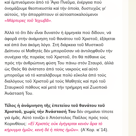
καί ἐμπνεόμενοι ἀπό τό Ἅγιο Πνεῦμα, ἐνέργεια πού
ὀνομάζουμε θεοπνευστία καί τήν ὁποία, δυστυχῶς γι’
αὐτούς, τήν ἀπορρίπτουν οἱ αὐτοαποκαλούμενοι
«Μάρτυρες τοῦ Ἰεχωβᾶ».
Ἀλλά τό ὅτι δέν εἶναι δυνατόν ἡ ἑρμηνεία πού δίδουν, νά
ἀφορᾶ στήν ἀνάμνηση τοῦ θανάτου τοῦ Χριστοῦ, ἐξάγεται
καί ἀπό ἕνα ἀκόμη λόγο. Στή διάρκεια τοῦ Μυστικοῦ
Δείπνου οἱ Μαθητές δέν μποροῦσαν νά ἀντιληφθοῦν τήν
συνέχεια τῆς πορείας τοῦ Χριστοῦ, ὅτι θά πέθαινε ὡς
πρός τήν ἀνθρώπινη φύση Του πάνω στόν Σταυρό, ἀλλά
ὡς Θεός θά ἀνίστατο ἀπό τούς νεκρούς καί αὐτό
μποροῦμε νά τό καταλάβουμε πολύ εὔκολα ἀπό τούς
διαλόγους τοῦ Χριστοῦ μέ τούς Μαθητές καί πρό τοῦ
Σταυρικοῦ πάθους καί μετά τήν τριήμερη καί Ζωοποιό
Ἀνάστασή Του.
Τέλος ἡ ἀνάμνηση τῆς ἐπετείου τοῦ θανάτου τοῦ
Χριστοῦ, χωρίς τήν Ἀνάστασή Του
δέν σημαίνει τίποτε
γιά ἐμᾶς. Αὐτό τονίζει ὁ Ἀπόστολος Παῦλος πρός τούς
Κορινθίους:
«Εἰ Χριστός οὐκ ἐγήγερται κενόν ἄρα τό
κήρυγμα ἡμῶν, κενή δέ ἡ πίστις ἡμῶν».
(Α΄Κορ. ιε΄14).