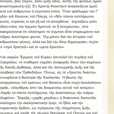
γέννησις, βίος ἕτερος, ἄλλο ζωῆς εἶδος, αὐτῆς τῆς φύσεως ἡμῶν
μεταστοιχείωσις»[1]. Ἐν Χριστῷ Ἀναστάντι ἀνακαινίζεται ὁμοῦ
μετά τοῦ ἀνθρώπου ἡ σύμπασα κτίσις. Ὅταν ψάλλωμεν τήν Γ’
ᾠδήν τοῦ Κανόνος τοῦ Πάσχα, τό «Νῦν πάντα πεπλήρωται
φωτός, οὐρανός τε καί γῆ καί τά καταχθόνια·
ἑορταζέτω γοῦν
πᾶσα κτίσις τήν ἔγερσιν Χριστοῦ, ἐν ᾗ ἐστερέωται», τότε
διακηρύσσεται ὅτι ὁλόκληρον τό σύμπαν εἶναι στερεωμένον καί
πλῆρες ἀνεσπέρου φωτός. Ὄχι μόνον διά τήν ἱστορίαν τοῦ
ἀνθρωπίνου γένους, ἀλλά καί διά τήν ὅλην δημιουργίαν, ἰσχύει
τό «πρό Χριστοῦ» καί τό «μετά Χριστόν».
Ἡ ἐκ νεκρῶν Ἔγερσις τοῦ Κυρίου ἀποτελεῖ τόν πυρῆνα τοῦ
Εὐαγγελίου, τό σταθερόν σημεῖον ἀναφορᾶς ὅλων τῶν κειμένων
τῆς Καινῆς Διαθήκης, ἀλλά καί τῆς λειτουργικῆς ζωῆς καί τῆς
εὐσεβείας τῶν Ὀρθοδόξων. Ὄντως, εἰς τό «Χριστός Ἀνέστη»
συνοψίζεται ἡ θεολογία τῆς Ἐκκλησίας. Ἡ βίωσις τῆς
καταργήσεως τοῦ κράτους τοῦ θανάτου εἶναι πηγή ἀνεκλαλήτου
χαρᾶς, «ἐλευθέρας ἀπό τάς δεσμεύσεις αὐτοῦ τοῦ κόσμου».
«Χαρᾶς τά πάντα πεπλήρωται, τῆς ἀναστάσεως τήν πεῖραν
εἰληφότα». Ἔκρηξις «χαρᾶς μεγάλης» ἡ Ἀνάστασις διαποτίζει
ὁλόκληρον τήν ἐκκλησιαστικήν ζωήν, τό ἦθος καί τήν
ποιμαντικήν δρᾶσιν, ὡς πρόγευσις τῆς πληρότητος ζωῆς,
γνώσεως καί χαρᾶς τῆς αἰωνίου Βασιλείας τοῦ Πατρός καί τοῦ