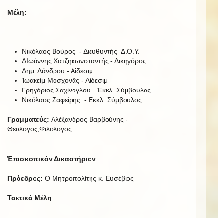
Μέλη:
Νικόλαος Βούρος - Διευθυντής Δ.Ο.Υ.
ΔΙωάννης Χατζηκωνσταντής - Δικηγόρος
Δημ. Λάνδρου - Αἰδεσιμ
Ἰωακείμ Μοσχονᾶς - Αἰδεσιμ
Γρηγόριος Σαχίνογλου - Ἐκκλ. Σύμβουλος
Νικόλαος Ζαφείρης - Εκκλ. Σύμβουλος
Γραμματεύς:
Ἀλέξανδρος Βαρβούνης -
Θεολόγος,Φιλόλογος
Ἐπισκοπικόν Δικαστήριον
Πρόεδρος:
Ο Μητροπολίτης κ. Ευσέβιος
Τακτικά Μέλη