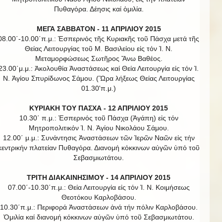
Πυθαγόρα. Δέησις καί ὁμιλία.
ΜΕΓΑ ΣΑΒΒΑΤΟΝ - 11 ΑΠΡΙΛΙΟΥ 2015
08.00΄-10.00΄π.μ.: Ἑσπερινός τῆς Κυριακῆς τοῦ Πάσχα μετά τῆς
Θείας Λειτουργίας τοῦ Μ. Βασιλείου εἰς τόν Ἱ. Ν.
Μεταμορφώσεως Σωτῆρος Ἄνω Βαθέος.
23.00΄μ.μ.: Ἀκολουθία Ἀναστάσεως καί Θεία Λειτουργία εἰς τόν Ἱ.
Ν. Ἁγίου Σπυρίδωνος Σάμου. (Ὣρα λήξεως Θείας Λειτουργίας
01.30'π.μ.)
ΚΥΡΙΑΚΗ ΤΟΥ ΠΑΣΧΑ - 12 ΑΠΡΙΛΙΟΥ 2015
10.30΄ π.μ.: Ἑσπερινός τοῦ Πάσχα (Ἀγάπη) εἰς τόν
Μητροπολιτικόν Ἱ. Ν. Ἁγίου Νικολάου Σάμου.
12.00΄ μ.μ.: Συνάντησις Ἀναστάσεων τῶν Ἱερῶν Ναῶν εἰς τήν
κεντρικήν πλατείαν Πυθαγόρα. Διανομή κόκκινων αὐγῶν ὑπό τοῦ
Σεβασμιωτάτου.
ΤΡΙΤΗ ΔΙΑΚΑΙΝΗΣΙΜΟΥ - 14 ΑΠΡΙΛΙΟΥ 2015
07.00΄-10.30΄π.μ.: Θεία Λειτουργία εἰς τόν Ἱ. Ν. Κοιμήσεως
Θεοτόκου Καρλοβάσου.
10.30΄π.μ.: Περιφορά Ἀναστάσεων ἀνά τήν πόλιν Καρλοβάσου.
Ὁμιλία καί διανομή κόκκινων αὐγῶν ὑπό τοῦ Σεβασμιωτάτου.