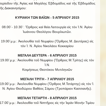
περίοδον τῆς Ἁγίας καί Μεγάλης Ἑβδομάδος καί τῆς Ἑβδομάδος
τῆς Διακαινησίμου:
ΚΥΡΙΑΚΗ ΤΩΝ ΒΑΪΩΝ -
5 ΑΠΡΙΛΙΟΥ 2015
08.00΄- 10.30΄: Ὄρθρος καί θεία Λειτουργία εἰς τόν Ἱ.Ν. Ἁγίου
Ἰωάννου Θεολόγου Βουρλιωτῶν.
19.00΄μ.μ.: Ἀκολουθία τοῦ Νυμφίου (Ὄρθρος Μ. Δευτέρας) εἰς
τόν Ἱ. Ν. Ἁγίου Νικολάου Κοκκαρίου
ΜΕΓΑΛΗ ΔΕΥΤΕΡΑ - 6 ΑΠΡΙΛΙΟΥ 2015
19.00΄μ.μ.: Ἀκολουθία τοῦ Νυμφίου (Ὄρθρος Μ.Τρίτης) εἰς τόν
Ἱ.Ν.
Κοιμήσεως Θεοτόκου Μυτιληνιῶν
ΜΕΓΑΛΗ ΤΡΙΤΗ - 7 ΑΠΡΙΛΙΟΥ 2015
19.00΄μ.μ.: Ἀκολουθία Νυμφίου (Ὄρθρος Μ.Τετάρτης) εἰς τόν Ἱ.
Ν. Ἁγίου Θεοδώρου Βαθέος Σάμου (Τροπάριον Κασσιανῆς).
ΜΕΓΑΛΗ ΤΕΤΑΡΤΗ - 8 ΑΠΡΙΛΙΟΥ 2015
17.00΄μ.μ.: Ἀκολουθία τοῦ Νιπτῆρος εἰς τήν Ἱεράν Μονήν Τιμίου