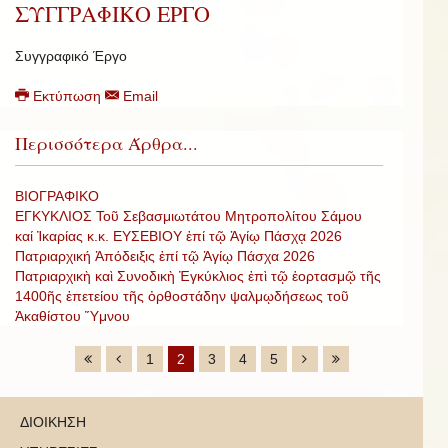
ΣΥΓΓΡΑΦΙΚΟ ΕΡΓΟ
Συγγραφικό Έργο
Εκτύπωση
Email
Περισσότερα Άρθρα...
ΒΙΟΓΡΑΦΙΚΟ
ΕΓΚΥΚΛΙΟΣ Τοῦ Σεβασμιωτάτου Μητροπολίτου Σάμου
καί Ἰκαρίας κ.κ. ΕΥΣΕΒΙΟΥ ἐπί τῷ Ἁγίῳ Πάσχᾳ 2026
Πατριαρχική Ἀπόδειξις ἐπί τῷ Ἁγίῳ Πάσχα 2026
Πατριαρχικὴ καὶ Συνοδικὴ Ἐγκύκλιος ἐπὶ τῷ ἑορτασμῷ τῆς
1400ῆς ἐπετείου τῆς ὀρθοστάδην ψαλμῳδήσεως τοῦ
Ἀκαθίστου Ὕμνου
1
2
3
4
5
ΔΙΟΙΚΗΣΗ