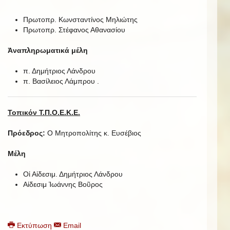
Πρωτοπρ. Κωνσταντίνος Μηλιώτης
Πρωτοπρ. Στέφανος Αθανασίου
Ἀναπληρωματικά μέλη
π. Δημήτριος Λάνδρου
π. Βασίλειος Λάμπρου .
Τοπικόν Τ.Π.Ο.Ε.Κ.Ε.
Πρόεδρος:
Ο Μητροπολίτης κ. Ευσέβιος
Μέλη
Οἱ Αἰδεσιμ. Δημήτριος Λάνδρου
Αἰδεσιμ Ἰωάννης Βοῦρος
Εκτύπωση
Email