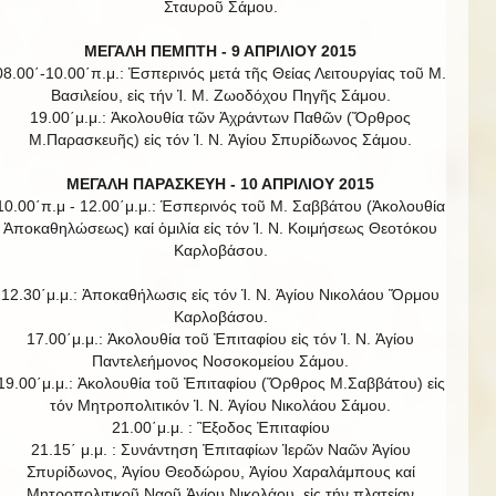
Σταυροῦ Σάμου.
ΜΕΓΑΛΗ ΠΕΜΠΤΗ - 9 ΑΠΡΙΛΙΟΥ 2015
08.00΄-10.00΄π.μ.: Ἑσπερινός μετά τῆς Θείας Λειτουργίας τοῦ Μ.
Βασιλείου, εἰς τήν Ἱ. Μ. Ζωοδόχου Πηγῆς Σάμου.
19.00΄μ.μ.: Ἀκολουθία τῶν Ἀχράντων Παθῶν (Ὄρθρος
Μ.Παρασκευῆς) εἰς τόν Ἱ. Ν. Ἁγίου Σπυρίδωνος Σάμου.
ΜΕΓΑΛΗ ΠΑΡΑΣΚΕΥΗ - 10 ΑΠΡΙΛΙΟΥ 2015
10.00΄π.μ - 12.00΄μ.μ.: Ἑσπερινός τοῦ Μ. Σαββάτου (Ἀκολουθία
Ἀποκαθηλώσεως) καί ὁμιλία εἰς τόν Ἱ. Ν. Κοιμήσεως Θεοτόκου
Καρλοβάσου.
12.30΄μ.μ.: Ἀποκαθήλωσις εἰς τόν Ἱ. Ν. Ἁγίου Νικολάου Ὅρμου
Καρλοβάσου.
17.00΄μ.μ.: Ἀκολουθία τοῦ Ἐπιταφίου εἰς τόν Ἱ. Ν. Ἁγίου
Παντελεήμονος Νοσοκομείου Σάμου.
19.00΄μ.μ.: Ἀκολουθία τοῦ Ἐπιταφίου (Ὄρθρος Μ.Σαββάτου) εἰς
τόν Μητροπολιτικόν Ἱ. Ν. Ἁγίου Νικολάου Σάμου.
21.00΄μ.μ. : Ἒξοδος Ἐπιταφίου
21.15΄ μ.μ. : Συνάντηση Ἐπιταφίων Ἱερῶν Ναῶν Ἀγίου
Σπυρίδωνος, Ἁγίου Θεοδώρου, Ἁγίου Χαραλάμπους καί
Μητροπολιτικοῦ Ναοῦ Ἁγίου Νικολάου, εἰς τήν πλατείαν