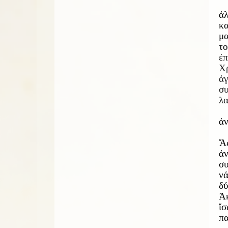
ἀλ
κα
μα
το
ἐπ
Χρ
ἀ
συ
λα
ἀν
Ἄς
ἀν
συ
ν
δύ
Ἀκ
ἴ
πα