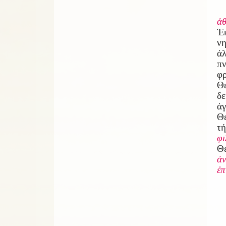
ἀθ
Ἐκ
νη
ἀ
π
φρ
Θ
δ
ἀγ
Θε
τ
φ
Θε
ἀν
ἐπ