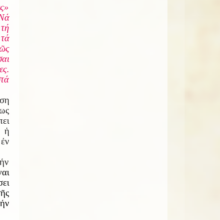
ς»
Νά
 τή
 τά
ρῶς
σαι
ες.
στά
ηση
σως
πει
, ἡ
 ἐν
τήν
ναι
σει
ῆς
τήν