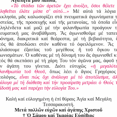
Ἀγαπητά μου παιδιά
,
«Τό στάδιο τῶν ἀρετῶν ἔχει ἀνοίξει, ὅσοι θέλετε
ληθεῖται ἐλάτε μέσα σ’ αὐτό...»
Μέ αὐτά τά λόγια
κλησία, μᾶς καλωσορίζει στά πνευματικά ἀγωνίσματα 
στείας, τῆς προσευχῆς καί τῆς μετανοίας, τά ὁποῖα εἶ
λληλένδετα καί μαζί μέ τήν φιλανθρωπία προάγουν τ
νευματική μας ἀναβάθμιση. Ἄς ἀγωνισθοῦμε μέ ταπει
όνημα, διακριτικά καί θεάρεστα, μέ τή βεβαιότητα, 
εός θά ἀποδώσει στόν καθένα τό ὀφειλόμενον. Ἄς 
ειλιάσουμε ἐξαιτίας τοῦ μεγέθους ἤ τοῦ ὄγκου τ
ωνισμάτων. Ὁ καθένας μέ τή δύναμή του ἄς ἀγωνισθεῖ κ
ός θά σκεπάσει μέ τή χάρη Του τόν ἀγῶνα μας, ἀφοῦ 
ήν ἀγάπη του γίνεται. Διότι εὐτυχῶς
«ἡ μεγαλύτ
ιλανθρωπία τοῦ Θεοῦ,
ὅπως λέει ὁ ἅγιος Γρηγόριος
ολόγος,
εἶναι πώς ὄχι ἀνάλογα μέ τό ἀποτέλεσμα, ἀ
άλογα μέ τή διάθεση καί τήν προαίρεση μετράει ὁ Θεός 
ίδοσή μας καί παρέχει τήν εὐλογία Του.»
Καλή καί εὐλογημένη ἡ ἐπί θύραις Ἁγία καί Μεγάλη
Τεσσαρακοστή.
Μετά πολλῶν εὐχῶν καί ἀγάπης Χριστοῦ
†
Ὁ Σάμου καί Ἰκαρίας Εὐσέβιος