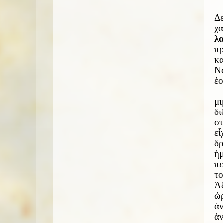
Δε
χ
λ
πρ
κα
Νά
ἑο
μι
δι
στ
εἶ
δ
ἡμ
πε
το
Ἀδ
ὡρ
ἀ
ἀ