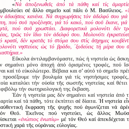
«
Νά ἀποξενωθεῖς ἀπό τά πάθη καί τίς ἁμαρτίε
μβουλεύει σέ ἄλλο σημεῖο καί πάλι ὁ Μ. Βασίλειος.
«
ν ἀδικήσεις κανένα. Νά συγχωρήσεις τόν ἀδελφό σου γιά
πη, πού σοῦ προξένησε, γιά τό κακό, πού σοῦ ἔκανε, γιά
φτά, πού σοῦ χρωστάει. Διαφορετικά μολονότι δέν τ
έας, τρῶς τόν ἴδιο τόν ἀδελφό σου. Μολονότι ἐγκρατεύε
ό κρασί, δέν κρατᾶς τό στόμα σου στίς ἄσχημες κουβέντ
λονότι νηστεύεις ὡς τό βράδυ, ΄ξοδεύεις τή μέρα σου 
καστήρια.»
Εὔκολα ἀντιλαμβανόμαστε, πώς ἡ νηστεία ὡς ἄσκ
ν σημαίνει μόνο ἀποχή ἀπό ὁρισμένες τροφές, πού ἴ
ναι καί τό εὐκολώτερο. Βέβαια και σ’ αὐτό τό σημεῖο πρέ
 προσέξουμε τήν βουλιμία γιά τίς νηστήσιμες τροφές
οία καταλύει τήν οὐσία τῆς σωστῆς νηστείας καί θέτει
φιβόλῳ τήν σωτηριολογική της ἔκβαση.
Ἐάν ἡ νηστεία μας δέν σημαίνει καί νηστεία ἀπό 
αρτία καί τά πάθη, τότε ἐκπίπτει
σέ
δίαιτα.
Ἡ νηστεία εἶ
αὐθεντική ἔκφραση τῆς ψυχῆς πού ἀγωνίζεται νά ἀρέ
τόν Θεό. Ἐκεῖνος πού νηστεύει, ὡς ἄλλος Μωϋσ
ίσκεται
«ἐνώπιος ἐνωπίῳ»
μέ τόν Θεό καί ἀπεκδέχεται 
στική χαρά τῆς οὐράνιας εὐλογίας.