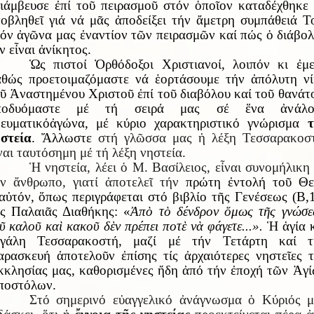
ιάμβευσε ἐπί τοῦ πειρασμοῦ στόν ὁποῖον καταδέχθηκε
οβληθεῖ γιά νά μᾶς ἀποδείξει τήν ἄμετρη συμπάθειά Τ
όν ἀγῶνα μας ἐναντίον τῶν πειρασμῶν καί πώς ὁ διάβο
ν εἶναι ἀνίκητος.
Ὡς
πιστοί Ὀρθόδοξοι Χριστιανοί, λοιπόν κι ἐμε
θώς προετοιμαζόμαστε νά ἑορτάσουμε τήν ἀπόλυτη ν
ῦ Ἀναστημένου Χριστοῦ ἐπί τοῦ διαβόλου καί τοῦ θανάτ
ποδυόμαστε μέ τή σειρά μας σέ ἕνα ἀν
ά
λο
ευματικ
ό
ἀ
γ
ώ
να, μέ κύριο χαρακτηριστικό γνώρισμα
τ
στε
ί
α
. Ἄλλωστε
στή γλῶσσα μας ἡ λέξη Τεσσαρακοσ
ναι ταυτόσημη μέ τή λέξη νηστεία.
Ἡ νηστεία, λέει ὁ Μ. Βασίλειος, εἶναι συνομήλικη
ν ἄνθρωπο, γιατί ἀποτελεῖ τήν
πρώτη ἐντολή τοῦ Θε
αὐτόν, ὅπως περιγράφεται στό βιβλίο τῆς Γενέσεως (Β,
ς Παλαιᾶς Διαθήκης: «
Ἀ
π
ὸ
τ
ὸ
δένδρον
ὅ
μως τ
ῆ
ς γνώσ
ῦ
καλο
ῦ
κα
ὶ
κακο
ῦ
δ
ὲ
ν πρέπει ποτ
ὲ
ν
ὰ
φάγετε...».
Ἡ ἁγία 
εγάλη Τεσσαρακοστή, μαζί μέ τήν Τετάρτη καί τ
ρασκευή ἀποτελοῦν ἐπίσης τίς ἀρχαιότερες νηστεῖες 
κλησίας μας, καθορισμένες ἤδη ἀπό τήν ἐποχή τῶν Ἁγ
ποστόλων.
Στό σημερινό εὐαγγελικό ἀνάγνωσμα ὁ Κύριός 