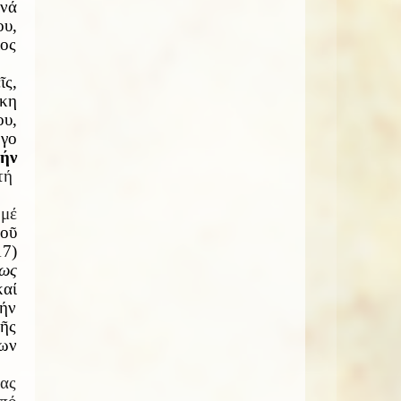
 νά
ου,
λος
ῖς,
ίκη
ου,
γο
ήν
τή
 μέ
οῦ
17)
εως
καί
ήν
τῆς
ίων
μας