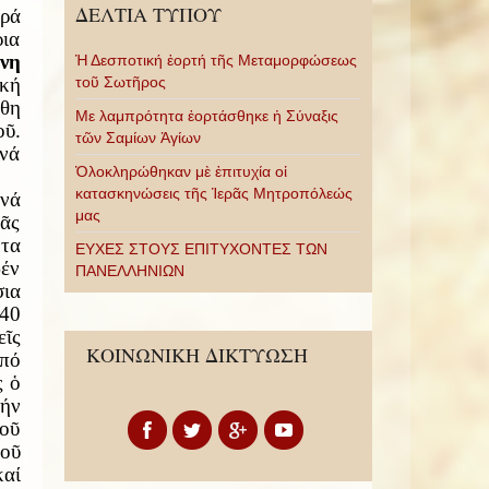
ΔΕΛΤΙΑ ΤΥΠΟΥ
αρά
ρια
νη
Ἡ Δεσποτική ἑορτή τῆς Μεταμορφώσεως
ική
τοῦ Σωτῆρος
άθη
Με λαμπρότητα ἑορτάσθηκε ἡ Σύναξις
οῦ.
τῶν Σαμίων Ἁγίων
 νά
Ὁλοκληρώθηκαν μὲ ἐπιτυχία οἱ
κατασκηνώσεις τῆς Ἱερᾶς Μητροπόλεώς
νά
μας
μᾶς
ητα
ΕΥΧΕΣ ΣΤΟΥΣ ΕΠΙΤΥΧΟΝΤΕΣ ΤΩΝ
δέν
ΠΑΝΕΛΛΗΝΙΩΝ
σια
40
ε
ῖ
ς
ΚΟΙΝΩΝΙΚΗ ΔΙΚΤΥΩΣΗ
ἀπό
ς ὁ
τήν
τοῦ
οῦ
αί