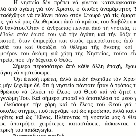
Ἡ νηστεία δέν πρέπει νά γίνεται καταναγκαστι
λά ἀπό ἀγάπη γιά τόν Χριστό, ὁ ὁποῖος ἀναμάρτητος
ταδέχθηκε νά πεθάνει πάνω στόν Σταυρό γιά τίς ἁμαρτ
ς, γιά νά μᾶς ἐλευθερώσει ἀπό τό κράτος τοῦ διαβόλου 
ῦ θανάτου.
Ὅταν ὁ ἄνθρωπος πεινάει ἀπό τή νηστεία, 
έβαλε στόν ἑαυτό του γιά τήν ἀγάπη καί τήν δόξα 
ιστοῦ, ὅταν ἐπιμερίζει και στούς ἐμπερίστατους ἀπό
γαθά του καί θυσιάζει τό θέλημα τῆς ἄνεσης καί 
μφέρον του ἀκόμη γιά χάρη τῆς Νηστείας, τοῦτο εἶ
τρεία, πού τήν δέχεται ὁ Θεός.
Σήμερα περισσότερο ἀπό κάθε ἄλλη ἐποχή, ἔχο
άγκη νά νηστεύσωμε.
Ὄχι ἐπειδή πρέπει, ἀλλά ἐπειδή ἀγαπᾶμε τόν Χρισ
 μήν ξεχνᾶμε δέ, ὅτι ἡ νηστεία πάντοτε ἦταν ὁ τρόπος 
θρώπου νά ἑλκύει τό ἔλεος τοῦ Θεοῦ καί νά ζητεῖ 
γγνώμη Του. Καί σήμερα μπορεῖ νά ἀποτελέσει τό μέσο 
ά ἑλκύσουμε τήν χάρη καί τό ἔλεος τοῦ Θεοῦ γιά τ
σκολες στιγμές, πού περνᾶμε καί ὡς πρόσωπα, ἀλλά καί
ρῖτες καί ὡς Ἔθνος. Βλέποντας τή νηστεία μας ὁ Θε
σως ἀποτρέψει χειρότερες καταστάσεις, ἀσκώντας τ
τρική του παιδαγωγία.