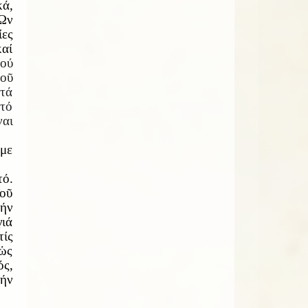
κά,
 Ὤν
ίες
καί
πού
τοῦ
 τά
τό
ναι
υμε
τό.
τοῦ
τήν
γιά
ίς
 ὡς
ός,
ήν