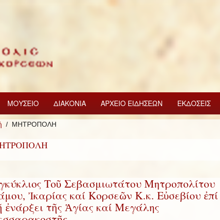
ΜΟΥΣΕΙΟ
ΔΙΑΚΟΝΙΑ
ΑΡΧΕΙΟ ΕΙΔΗΣΕΩΝ
ΕΚΔΟΣΕΙΣ
ή
ΜΗΤΡΟΠΟΛΗ
ΗΤΡΟΠΟΛΗ
γκύκλιος Τοῦ Σεβασμιωτάτου Μητροπολίτου
άμου, Ἰκαρίας καί Κορσεῶν Κ.κ. Εὐσεβίου ἐπί
ῇ ἐνάρξει τῆς Ἁγίας καί Μεγάλης
εσσαρακοστῆς