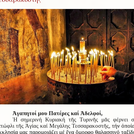
Ἀγαπητοί μου Πατέρες καί Ἀδελφοί,
Ἡ σημερινή Κυριακή τῆς Τυρινῆς μᾶς φέρνει σ
τώφλι τῆς Ἁγίας καί Μεγάλης Τεσσαρακοστῆς
, τήν ὁποί
κλησία μας παρομοιάζει μέ ἕνα ὄμορφο θαλασσινό ταξίδι