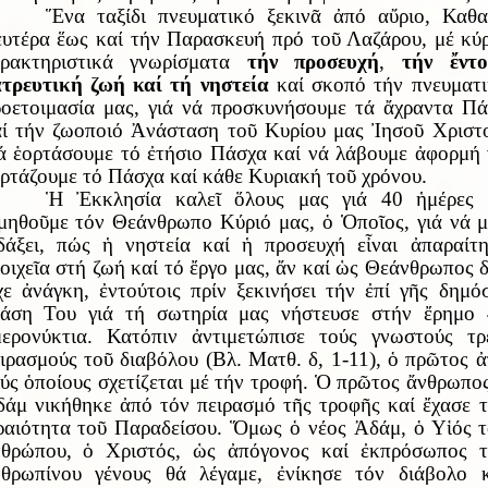
Ἕνα ταξίδι πνευματικό ξεκινᾶ ἀπό αὔριο, Καθ
υτέρα ἕως καί τήν Παρασκευή πρό τοῦ Λαζάρου, μέ κύ
αρακτηριστικά γνωρίσματα
τήν προσευχή
,
τήν ἔντο
ατρευτική ζωή καί τή νηστεία
καί σκοπό τήν πνευματ
οετοιμασία μας, γιά νά προσκυνήσουμε τά ἄχραντα Π
ί τήν ζωοποιό Ἀνάσταση τοῦ Κυρίου μας Ἰησοῦ Χριστ
 ἑορτάσουμε τό ἐτήσιο Πάσχα καί νά λάβουμε ἀφορμή
ρτάζουμε τό Πάσχα καί κάθε Κυριακή τοῦ χρόνου.
Ἡ Ἐκκλησία καλεῖ ὅλους μας γιά 40 ἡμέρες 
μηθοῦμε τόν Θεάνθρωπο Κύριό μας, ὁ Ὁποῖος, γιά νά 
δάξει, πώς ἡ νηστεία καί ἡ προσευχή εἶναι ἀπαραίτ
οιχεῖα στή ζωή καί τό ἔργο μας, ἄν καί ὡς Θεάνθρωπος 
χε ἀνάγκη, ἐντούτοις πρίν ξεκινήσει τήν ἐπί γῆς δημό
ράση Του γιά τή σωτηρία μας
νήστευσε στ
ή
ν
ἔ
ρημο 
ερονύκτια. Κατόπιν ἀντιμετώπισε το
ύ
ς γνωστο
ύ
ς τρ
ιρασμο
ύ
ς το
ῦ
διαβ
ό
λου
(Βλ. Ματθ. δ, 1-11),
ὁ πρῶτος 
ύς ὁποίους σχετίζεται μέ τήν τροφή. Ὁ πρῶτος ἄνθρωπο
άμ νικήθηκε ἀπό τόν πειρασμό τῆς τροφῆς καί ἔχασε 
αιότητα τοῦ Παραδείσου. Ὅμως ὁ νέος Ἀδάμ, ὁ Υἱός 
νθρώπου, ὁ Χριστός, ὡς ἀπόγονος καί ἐκπρόσωπος τ
νθρωπίνου γένους θά λέγαμε, ἐνίκησε τόν διάβολο κ