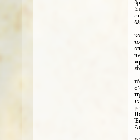
θρ
ὑπ
στ
δέ
κα
το
ἀ
πν
νη
εἶ
τό
σ’
τῆ
το
μ
Πα
Ἐκ
Ἀ