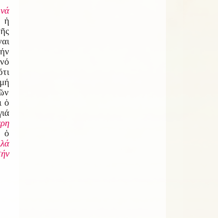
 νά
 ἡ
τῆς
ναι
ήν
νό
ὅτι
μή
ῶν
ι ὁ
γιά
ερη
 ὁ
λλά
τήν