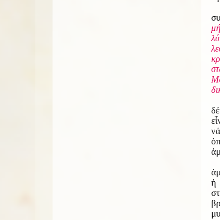
συ
μή
λύ
λε
κρ
στ
Μο
δι
δέ
εἶ
νά
ὁπ
ἀμ
ἁμ
ἡ 
σ
βρ
μυ