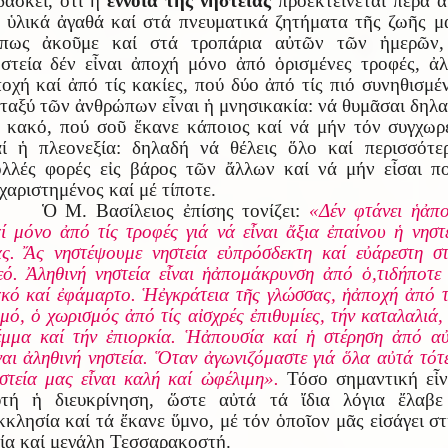
δάσκει, ὅτι ἡ
ἔννοια τῆς νηστείας
προεκτείνεται πέρα 
 ὑλικά ἀγαθά καί στά πνευματικά ζητήματα τῆς ζωῆς μ
πως ἀκοῦμε καί στά τροπάρια αὐτῶν τῶν ἡμερῶν,
στεία δέν εἶναι ἀποχή μόνο ἀπό ὁρισμένες τροφές, ἀ
οχή καί ἀπό τίς κακίες, πού δύο ἀπό τίς πιό συνηθισμέ
ταξύ τῶν ἀνθρώπων εἶναι ἡ μνησικακία: νά θυμᾶσαι δηλ
 κακό, πού σοῦ ἔκανε κάποιος καί νά μήν τόν συγχωρ
ί ἡ πλεονεξία: δηλαδή νά θέλεις ὅλο καί περισσότε
λλές φορές εἰς βάρος τῶν ἄλλων καί νά μήν εἶσαι π
χαριστημένος καί μέ τίποτε.
Ὁ Μ. Βασίλειος ἐπίσης τονίζει:
«Δέν φτάνει
ἡ
ἀ
π
αί μόνο
ἀ
πό τίς τροφές γιά νά ε
ἶ
ναι
ἄ
ξια
ἐ
παίνου
ἡ
νηστ
ας.
Ἄ
ς νηστέψουμε νηστεία ε
ὐ
πρόσδεκτη καί ε
ὐ
άρεστη σ
εό.
Ἀ
ληθινή νηστεία ε
ἶ
ναι
ἡ
ἀ
πομάκρυνση
ἀ
πό
ὁ,
τιδήποτε
ακό καί
ἐ
φάμαρτο.
Ἡ
ἐ
γκράτεια τ
ῆ
ς γλώσσας,
ἡ
ἀ
ποχή
ἀ
πό 
υμό,
ὁ
χωρισμός
ἀ
πό τίς α
ἰ
σχρές
ἐ
πιθυμίες, τήν καταλαλιά,
έμμα καί τήν
ἐ
πιορκία.
Ἡ
ἀ
πουσία καί
ἡ
στέρηση
ἀ
πό α
ναι
ἀ
ληθινή νηστεία.
Ὅ
ταν
ἀ
γωνιζόμαστε γιά
ὅ
λα α
ὐ
τά τό
στεία μ
α
ς ε
ἶ
ναι καλή καί
ὠ
φέλιμη».
Τόσο σημαντική εἶν
ὐτή ἡ διευκρίνηση, ὥστε αὐτά τά ἴδια λόγια ἔλαβε
κλησία καί τά ἔκανε ὕμνο, μέ τόν ὁποῖον μᾶς εἰσάγει σ
ία καί μεγάλη Τεσσαρακοστή.