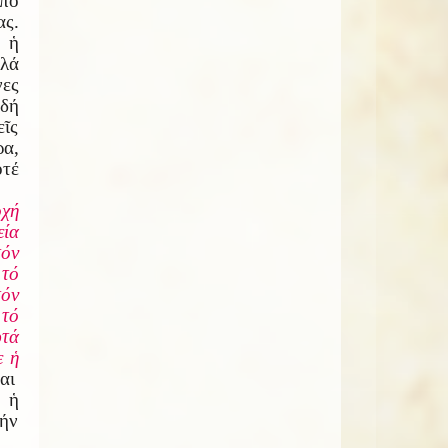
ἀπό
ας.
 ἡ
λλά
νες
αδή
εῖς
ρα,
οτέ
οχή
εία
τόν
 τό
τόν
 τό
ὐ
τά
τε
ἡ
αι
 ἡ
τήν