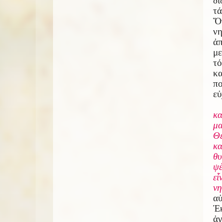
δι
τά
Ὅ
νη
ἀπ
με
τό
κα
πο
εὐ
κ
μ
Θ
κ
θ
ψ
ε
ἶ
νη
α
Ἐκ
ἁγ