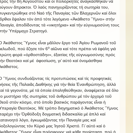
πρός τήν 8η Αὐγούστου καί οἱ πολιορκητές ἀναγκάσθηκαν νά
φύγουν ἄπρακτοι. Ὁ λαός πανηγυρίζοντας τή σωτηρία του,
συγκεντρώθηκε στό Ναό τῆς Παναγίας τῶν Βλαχερνῶν καί ὅλοι
ὄρθιοι ἔψαλαν τόν ἀπό τότε λεγόμενο «Ἀκάθιστο Ὕμνο» στήν
Παναγία, ἀποδίδοντας τά «νικητήρια» καί τήν εὐγνωμοσύνη τους
στήν Ὑπέρμαχο Στρατηγό.
Ὁ Ἀκάθιστος Ὕμνος εἶναι μᾶλλον ἔργο τοῦ Ἁγίου Ρωμανοῦ τοῦ
ο
μελωδοῦ, πού ἔζησε τόν 6
αἰῶνα καί τότε πρέπει νά ἐφάλη γιά
πρώτη φορά «ὀρθοστάδην», ἐξαιτίας τῆς εὐγνωμοσύνης πρός
τήν Θεοτόκο καί μέ ἀφοσίωση, γι’ αὐτό καί ὀνομάσθηκε
Ἀκάθιστος.
Ὁ Ὕμνος συνδυάζοντας τίς προτυπώσεις καί τίς προφητικές
ρήσεις τῆς Παλαιᾶς Διαθήκης γιά τήν θεία Ἐνανθρώπηση, ἀλλά
καί τά γεγονότα, μέ τά ὁποία ἐπαληθεύθηκαν, ἀναφέρεται σέ ὅλο
το μυστήριο τῆς σωτηρίας τοῦ ἀνθρώπου μέ τόν ἐρχομό τοῦ
Θεοῦ στόν κόσμο, στό ὁποῖο βασικός παράγοντας εἶναι ἡ
Ὑπεραγία Θεοτόκος. Μέ τρόπο διηγηματικό ὁ Ἀκάθιστος Ὕμνος
παρέχει τήν Ὀρθόδοξη δογματική διδασκαλία μέ ἁπλό καί
κατανοητό λόγο, ἐγκωμιάζοντας τήν Παναγία μας καί
δοξολογώντας τόν Κύριό μας Ἰησοῦ Χριστό. Γι’ αὐτό καί ὁ
Ἀκάθιστος Ὕμνος εἶναι πρόσφορος γιά κάθε περίσταση, πού ἡ