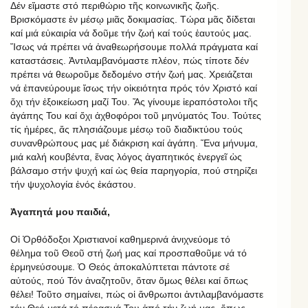
Δέν εἴμαστε στό περιθώριο τῆς κοινωνικῆς ζωῆς.
Βρισκόμαστε ἐν μέσῳ μιᾶς δοκιμασίας. Τώρα μᾶς δίδεται
καί μιά εὐκαιρία νά δοῦμε τήν ζωή καί τούς ἑαυτούς μας.
Ἴσως νά πρέπει νά ἀναθεωρήσουμε πολλά πράγματα καί
καταστάσεις. Ἀντιλαμβανόμαστε πλέον, πώς τίποτε δέν
πρέπει νά θεωροῦμε δεδομένο στήν ζωή μας. Χρειάζεται
νά ἐπανεύρουμε ἴσως τήν οἰκειότητα πρός τόν Χριστό καί
ὄχι τήν ἐξοικείωση μαζί Του. Ἄς γίνουμε ἱεραπόστολοι τῆς
ἀγάπης Του καί ὄχι ἀχθοφόροι τοῦ μηνύματός Του. Τούτες
τίς ἡμέρες, ἄς πλησιάζουμε μέσῳ τοῦ διαδικτύου τούς
συνανθρώπους μας μέ διάκριση καί ἀγάπη. Ἕνα μήνυμα,
μιά καλή κουβέντα, ἕνας λόγος ἀγαπητικός ἐνεργεῖ ὡς
βάλσαμο στήν ψυχή καί ὡς θεία παρηγορία, πού στηρίζει
τήν ψυχολογία ἑνός ἑκάστου.
Ἀγαπητά μου παιδιά,
Οἱ Ὀρθόδοξοι Χριστιανοί καθημερινά ἀνιχνεύομε τό
θέλημα τοῦ Θεοῦ στή ζωή μας καί προσπαθοῦμε νά τό
ἑρμηνεύσουμε. Ὁ Θεός ἀποκαλύπτεται πάντοτε σέ
αὐτούς, πού Τόν ἀναζητοῦν, ὅταν ὅμως θέλει καί ὅπως
θέλει! Τοῦτο σημαίνει, πώς οἱ ἄνθρωποι ἀντιλαμβανόμαστε
τόν Θεό μετά τό πέρασμά Του ἀπό τήν ζωή μας, ὅπως