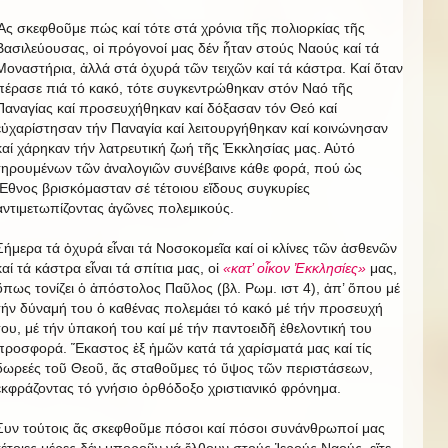
Ἄς σκεφθοῦμε πώς καί τότε στά χρόνια τῆς πολιορκίας τῆς
Βασιλεύουσας, οἱ πρόγονοί μας δέν ἦταν στούς Ναούς καί τά
Μοναστήρια, ἀλλά στά ὀχυρά τῶν τειχῶν καί τά κάστρα. Καί ὅταν
πέρασε πιά τό κακό, τότε συγκεντρώθηκαν στόν Ναό τῆς
Παναγίας καί προσευχήθηκαν καί δόξασαν τόν Θεό καί
εὐχαρίστησαν τήν Παναγία καί λειτουργήθηκαν καί κοινώνησαν
καί χάρηκαν τήν λατρευτική ζωή τῆς Ἐκκλησίας μας. Αὐτό
τηρουμένων τῶν ἀναλογιῶν συνέβαινε κάθε φορά, πού ὡς
Ἔθνος βρισκόμασταν σέ τέτοιου εἴδους συγκυρίες
ἀντιμετωπίζοντας ἀγῶνες πολεμικούς.
Σήμερα τά ὀχυρά εἶναι τά Νοσοκομεῖα καί οἱ κλίνες τῶν ἀσθενῶν
καί τά κάστρα εἶναι τά σπίτια μας, οἱ
«κατ’ οἶκον Ἐκκλησίες»
μας,
ὅπως τονίζει ὁ ἀπόστολος Παῦλος (βλ. Ρωμ. ιστ 4), ἀπ’ ὅπου μέ
τήν δύναμή του ὁ καθένας πολεμάει τό κακό μέ τήν προσευχή
του, μέ τήν ὑπακοή του καί μέ τήν παντοειδῆ ἐθελοντική του
προσφορά. Ἕκαστος ἐξ ἡμῶν κατά τά χαρίσματά μας καί τίς
δωρεές τοῦ Θεοῦ, ἄς σταθοῦμες τό ὕψος τῶν περιστάσεων,
ἐκφράζοντας τό γνήσιο ὀρθόδοξο χριστιανικό φρόνημα.
Συν τούτοις ἄς σκεφθοῦμε πόσοι καί πόσοι συνάνθρωποί μας