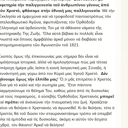
ἀφετηρία τήν παλιγγενεσία τοῦ ἀνθρωπίνου γένους ἀπό
τόν Χριστό, φθάσαμε στήν ἐθνική μας παλλιγενεσία
. Μέ τήν
Ἐκκλησία νά ἐμψυχώνει καί νά τροφοδοτεῖ παντοιοτρόπως τόν
ἀπελευθερωτικό Ἀγῶνα, ἀφυπνίζοντας τόν Ὀρθόδοξο
Ἑλληνισμό καί ἀρδεύοντάς Τον μέ τά ἀθάνατα νάματα τῆς
μυστηριακῆς Της Ζωῆς. Ὅλα αὐτά βέβαια ἐν πολλοῖς εἶναι
γνωστά καί ὅποιος ἀμφιβάλλει ἀρκεῖ μόνον νά διαβάσει τά
ἀπομνημονεύματα τῶν Ἀγωνιστῶν τοῦ 1821.
Σκοπός ὅμως τῆς ἐπικοινωνίας μας σήμερα δέν εἶναι νά
ὁμιλήσουμε ἱστορικά, ἀλλά νά ὁμολογήσουμε πώς μιά τέτοια
ὑπέροχη ἡμέρα μᾶς λείπει ἡ κοινή λατρευτική μας Σύναξη, ἡ
συνάντησή μας γύρω ἀπό τον Κύριό μας Ἰησοῦ Χριστό.
Δέν
χάνουμε ὅμως τήν ἐλπίδα μας
! Ὅ,τι μᾶς ἐπιτρέπει ὁ Χριστός
εἶναι γιά τό καλό καί τήν σωτηρία μας. Ἔτσι πάντοτε
διερμηνεύουμε τό θέλημά Του, καθώς μέσα ἀπό τίς δυσκολίες
καί τούς πειρασμούς, ὁ εὐσεβής Ὀρθόδοξος Χριστιανός
μπορεῖ
καί
πρέπει
νά ἀνανεώνει τήν πνευματική του ζωή. Χρειάζεται
μόνο νά θελήσει ὁ Χριστιανός νά ἀγωνισθεῖ. Κι ἄν θελήσει, τότε ὁ
Χριστός θά τοῦ δώσει τόν σταυραναστάσιμο τρόπο νά ὑπερβεῖ
ὅλα τά ἐμπόδια καὶ τὶς δυσκολίες, ἀκόμη κι αὐτόν τόν ἔσχατο
ἐχθρό, τὸν θάνατο! Ἀρκεῖ νὰ θελήσει!