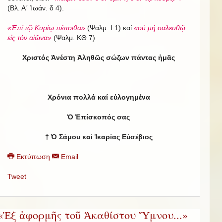
(Βλ. Α΄ Ἰωάν. δ 4).
«Ἐπί τῷ Κυρίῳ πέποιθα»
(Ψαλμ. Ι 1) καί
«οὐ μή σαλευθῷ
εἰς τόν αἰῶνα»
(Ψαλμ. ΚΘ 7)
Χριστός Ἀνέστη Ἀληθῶς σώζων πάντας ἡμᾶς
Χρόνια πολλά καί εὐλογημένα
Ὁ Ἐπίσκοπός σας
†
Ὁ Σάμου καί Ἰκαρίας Εὐσέβιος
Εκτύπωση
Email
Tweet
«Ἐξ ἀφορμῆς τοῦ Ἀκαθίστου Ὕμνου...»