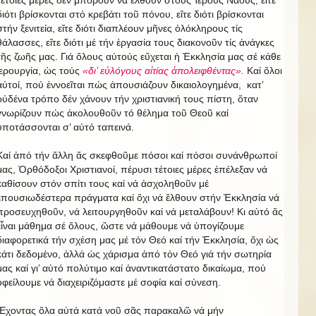
τέτοιες μέρες δέν μποροῦν νά ἔλθουν στούς Ἱερούς Ναούς, εἴτε
διότι βρίσκονται στό κρεβάτι τοῦ πόνου, εἴτε διότι βρίσκονται
στήν ξενιτεία, εἴτε διότι διαπλέουν μῆνες ὁλόκληρους τίς
θάλασσες, εἴτε διότι μέ τήν ἐργασία τους διακονοῦν τίς ἀνάγκες
τῆς ζωῆς μας. Γιά ὅλους αὐτούς εὔχεται ἡ Ἐκκλησία μας σέ κάθε
ἱερουργία, ὡς τούς
«δι’ εὐλόγους αἰτίας ἀπολειφθέντας».
Καί ὅλοι
αὐτοί, πού ἐννοεῖται πώς ἀπουσιάζουν δικαιολογημένα, κατ’
οὐδένα τρόπο δέν χάνουν τήν χριστιανική τους πίστη, ὅταν
γνωρίζουν πώς ἀκολουθοῦν τό θέλημα τοῦ Θεοῦ καί
ὑποτάσσονται σ’ αὐτό ταπεινά.
Καί ἀπό τήν ἄλλη ἄς σκεφθοῦμε πόσοι καί πόσοι συνάνθρωποί
μας, Ὀρθόδοξοι Χριστιανοί, πέρυσι τέτοιες μέρες ἐπέλεξαν νά
καθίσουν στόν σπίτι τους καί νά ἀσχοληθοῦν μέ
ἐπουσιωδέστερα πράγματα καί ὄχι νά ἔλθουν στήν Ἐκκλησία νά
προσευχηθοῦν, νά λειτουργηθοῦν καί νά μεταλάβουν! Κι αὐτό ἄς
εἶναι μάθημα σέ ὅλους, ὥστε νά μάθουμε νά ὑπογίζουμε
διαφορετικά τήν σχέση μας μέ τόν Θεό καί τήν Ἐκκλησία, ὄχι ὡς
κάτι δεδομένο, ἀλλά ὡς χάρισμα ἀπό τόν Θεό γιά τήν σωτηρία
μας καί γι’ αὐτό πολύτιμο καί ἀναντικατάστατο δικαίωμα, πού
ὀφείλουμε νά διαχειριζόμαστε μέ σοφία καί σύνεση.
Ἔχοντας ὅλα αὐτά κατά νοῦ σᾶς παρακαλῶ νά μήν