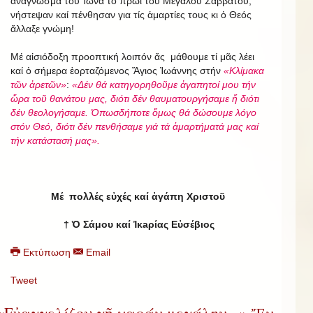
ἀνάγνωσμα τοῦ Ἰωνᾶ τό πρωϊ τοῦ Μεγάλου Σαββάτου,
νήστεψαν καί πένθησαν για τίς ἁμαρτίες τους κι ὁ Θεός
ἄλλαξε γνώμη!
Μέ αἰσιόδοξη προοπτική λοιπόν ἄς μάθουμε τί μᾶς λέει
καί ὁ σήμερα ἑορταζόμενος Ἅγιος Ἰωάννης στήν
«Κλίμακα
τῶν ἀρετῶν»
:
«Δέν θά κατηγορηθοῦμε ἀγαπητοί μου τήν
ὥρα τοῦ θανάτου μας, διότι δέν θαυματουργήσαμε ἤ διότι
δέν θεολογήσαμε. Ὁπωσδήποτε ὅμως θά δώσουμε λόγο
στόν Θεό, διότι δέν πενθήσαμε γιά τά ἁμαρτήματά μας καί
τήν κατάστασή μας».
Μέ πολλές εὐχές καί ἀγάπη Χριστοῦ
†
Ὁ Σάμου καί Ἰκaρίας Εὐσέβιος
Εκτύπωση
Email
Tweet
«Εὐαγγελίζου γῆ χαράν μεγάλην...» Ἔν