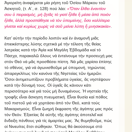
Ἁγιορείτη ἀναφέρεται μία ρήση τοῦ Ὁσίου Μάρκου τοῦ
Ἀσκητοῦ, (τ. Α΄, σ. 128) πού λέει:
«Ὅταν ἔλθει ἐναντίον
σου ὁ πειρασμός, μή ζητᾶς τό γιατί ἦλθε ἤ μέσα ἀπό ποιόν
ἤλθε, ἀλλά προσπάθησε νά τόν ὑπομείνης, ὅσο καλλίτερα
γίνεται καί κυρίως χωρίς νά σοῦ μείνει λύπη ἤ μνησικακία»
.
Κατ’ αὐτήν τήν περίοδο λοιπόν καί ἐν ἀναμονῆ μιᾶς
ἐπιεικέστερης λύσης σχετικά μέ τήν τέλεση τῆς θείας
λατρείας κατά τήν Ἁγία καί Μεγάλη Ἑβδομάδα καί τό
Πάσχα, παρακαλῶ ὅλους νά ἐντείνουμε τήν προσευχή μας
στόν Θεό νά μᾶς προσθέσει πίστη. Νά μᾶς χαρίσει ἐπίσης
τό σθένος, γιά νά ἀγωνισθοῦμε μέ ὑπομονή, τηρώντας
ἀπαρεγκλίτως τόν κανόνα τῆς Νηστείας τῶν ἡμερῶν.
Ὅσοι ἀντιμετωπίζουν προβλήματα ὑγιείας, ἄς νηστέψουν
κατά τήν δύναμή τους. Οἱ ὑγιεῖς ἄς κάνουν κάτι
περισσότερο καί γιά τούς μή δυναμένους. Ἡ νηστεία τῆς
τροφῆς εἶναι ἄσκηση πνευματική. Εἶναι θυσία καί πόθος
τοῦ πιστοῦ γιά νά χορτάσει ἀπό τόν Θεό, κατά τούς
Μακαρισμούς. Εἶναι ζωηρή ἔκφραση τῆς ἀγάπης μας πρός
τόν Θεόν. Ἐξαιτίας δέ αὐτῆς τῆς ἀγάπης ἀποτελεῖ καί
ἔνδειξη πένθους γιά τίς ἁμαρτίες μας. Ἄς θυμηθοῦμε, πώς
οἱ Νινευίτες ἔτσι σώθηκαν. Ὅπως θά ἀκούσουμε στό