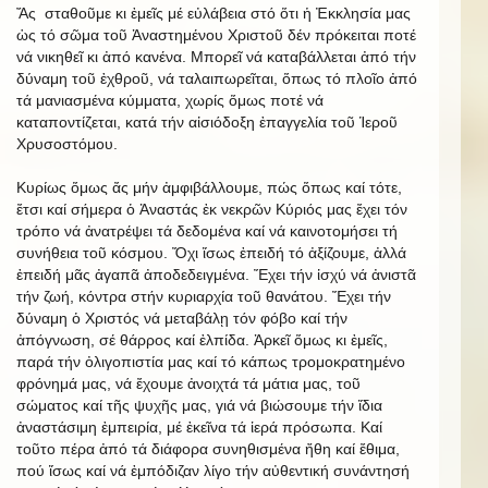
Ἄς σταθοῦμε κι ἐμεῖς μέ εὐλάβεια στό ὅτι ἡ Ἐκκλησία μας
ὡς τό σῶμα τοῦ Ἀναστημένου Χριστοῦ δέν πρόκειται ποτέ
νά νικηθεῖ κι ἀπό κανένα. Μπορεῖ νά καταβάλλεται ἀπό τήν
δύναμη τοῦ ἐχθροῦ, νά ταλαιπωρεῖται, ὅπως τό πλοῖο ἀπό
τά μανιασμένα κύμματα, χωρίς ὅμως ποτέ νά
καταποντίζεται, κατά τήν αἰσιόδοξη ἐπαγγελία τοῦ Ἱεροῦ
Χρυσοστόμου.
Κυρίως ὅμως ἄς μήν ἀμφιβάλλουμε, πώς ὅπως καί τότε,
ἔτσι καί σήμερα ὁ Ἀναστάς ἐκ νεκρῶν Κύριός μας ἔχει τόν
τρόπο νά ἀνατρέψει τά δεδομένα καί νά καινοτομήσει τή
συνήθεια τοῦ κόσμου. Ὄχι ἴσως ἐπειδή τό ἀξίζουμε, ἀλλά
ἐπειδή μᾶς ἀγαπᾶ ἀποδεδειγμένα. Ἔχει τήν ἰσχύ νά ἀνιστᾶ
τήν ζωή, κόντρα στήν κυριαρχία τοῦ θανάτου. Ἔχει τήν
δύναμη ὁ Χριστός νά μεταβάλῃ τόν φόβο καί τήν
ἀπόγνωση, σέ θάρρος καί ἐλπίδα. Ἀρκεῖ ὅμως κι ἐμεῖς,
παρά τήν ὀλιγοπιστία μας καί τό κάπως τρομοκρατημένο
φρόνημά μας, νά ἔχουμε ἀνοιχτά τά μάτια μας, τοῦ
σώματος καί τῆς ψυχῆς μας, γιά νά βιώσουμε τήν ἴδια
ἀναστάσιμη ἐμπειρία, μέ ἐκεῖνα τά ἱερά πρόσωπα. Καί
τοῦτο πέρα ἀπό τά διάφορα συνηθισμένα ἤθη καί ἔθιμα,
πού ἴσως καί νά ἐμπόδιζαν λίγο τήν αὐθεντική συνάντησή