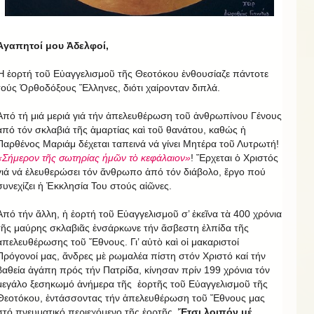
Ἀγαπητοί μου Ἀδελφοί,
Ἡ ἑορτή τοῦ Εὐαγγελισμοῦ τῆς Θεοτόκου ἐνθουσίαζε πάντοτε
τούς Ὀρθοδόξους Ἕλληνες, διότι χαίρονταν διπλά.
Ἀπό τή μιά μεριά γιά τήν ἀπελευθέρωση τοῦ ἀνθρωπίνου Γένους
ἀπό τόν σκλαβιά τῆς ἁμαρτίας καὶ τοῦ θανάτου, καθώς ἡ
Παρθένος Μαριάμ δέχεται ταπεινά νά γίνει Μητέρα τοῦ Λυτρωτή!
«Σήμερον τῆς σωτηρίας ἡμῶν τὸ κεφάλαιον»
! Ἔρχεται ὁ Χριστός
γιά νά ἐλευθερώσει τόν ἄνθρωπο ἀπό τόν διάβολο, ἔργο πού
συνεχίζει ἡ Ἐκκλησία Του στούς αἰῶνες.
Ἀπό τήν ἄλλη, ἡ ἑορτή τοῦ Εὐαγγελισμοῦ σ’ ἐκεῖνα τὰ 400 χρόνια
τῆς μαύρης σκλαβιᾶς ἐνσάρκωνε τήν ἄσβεστη ἐλπίδα τῆς
ἀπελευθέρωσης τοῦ Ἔθνους. Γι’ αὐτὸ καὶ οἱ μακαριστοί
Πρόγονοί μας, ἄνδρες μὲ ρωμαλέα πίστη στόν Χριστό καί τήν
βαθεία ἀγάπη πρός τήν Πατρίδα, κίνησαν πρίν 199 χρόνια τόν
μεγάλο ξεσηκωμό ἀνήμερα τῆς ἑορτῆς τοῦ Εὐαγγελισμοῦ τῆς
Θεοτόκου, ἐντάσσοντας τήν ἀπελευθέρωση τοῦ Ἔθνους μας
στό πνευματικό περιεχόμενο τῆς ἑορτῆς.
Ἔτσι λοιπόν μέ