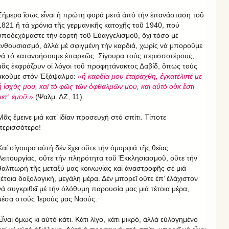
Σήμερα ἴσως εἶναι ἡ πρώτη φορά μετά ἀπό τήν ἐπανάσταση τοῦ
1821 ἤ τά χρόνια τῆς γερμανικῆς κατοχῆς τοῦ 1940, πού
ὑποδεχόμαστε τήν ἑορτή τοῦ Εὐαγγελισμοῦ, ὄχι τόσο μέ
ἐνθουσιασμό, ἀλλά μέ σφιγμένη τήν καρδιά, χωρίς νά μποροῦμε
νά τό κατανοήσουμε ἐπαρκῶς. Σίγουρα τούς περισσοτέρους,
μᾶς ἐκφράζουν οἱ λόγοι τοῦ προφητάνακτος Δαβίδ, ὅπως τούς
ἀκοῦμε στόν Ἐξάψαλμο:
«ἡ καρδία μου ἐταράχθη, ἐγκατέλιπέ με
ἡ ἰσχύς μου, καὶ τὸ φῶς τῶν ὀφθαλμῶν μου, καὶ αὐτὸ οὐκ ἔστι
μετ᾿ ἐμοῦ.»
(Ψαλμ. ΛΖ, 11).
Μᾶς ἔμεινε μιά κατ’ ἰδίαν προσευχή στό σπίτι. Τίποτε
περισσότερο!
Καί σίγουρα αὐτή δέν ἔχει οὔτε τήν ὀμορφιά τῆς θείας
Λειτουργίας, οὔτε τήν πληρότητα τοῦ Ἐκκλησιασμοῦ, οὔτε τήν
θαλπωρή τῆς μεταξύ μας κοινωνίας καί ἀναστροφῆς σέ μιά
τέτοια δοξολογική, μεγάλη μέρα. Δέν μπορεῖ οὔτε ἐπ’ ἐλάχιστον
νά συγκριθεῖ μέ τήν ὁλόθυμη παρουσία μας μιά τέτοια μέρα,
μέσα στούς Ἱερούς μας Ναούς.
Εἶναι ὅμως κι αὐτό κάτι. Κάτι λίγο, κάτι μικρό, ἀλλά εὐλογημένο