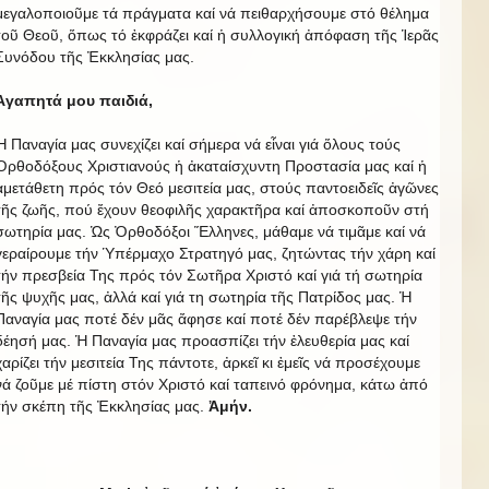
μεγαλοποιοῦμε τά πράγματα καί νά πειθαρχήσουμε στό θέλημα
τοῦ Θεοῦ, ὅπως τό ἐκφράζει καί ἡ συλλογική ἀπόφαση τῆς Ἱερᾶς
Συνόδου τῆς Ἐκκλησίας μας.
Ἀγαπητά μου παιδιά,
Ἡ Παναγία μας συνεχίζει καί σήμερα νά εἶναι γιά ὅλους τούς
Ὀρθοδόξους Χριστιανούς ἡ ἀκαταίσχυντη Προστασία μας καί ἡ
ἀμετάθετη πρός τόν Θεό μεσιτεία μας, στούς παντοειδεῖς ἀγῶνες
τῆς ζωῆς, πού ἔχουν θεοφιλῆς χαρακτῆρα καί ἀποσκοποῦν στή
σωτηρία μας. Ὡς Ὀρθοδόξοι Ἕλληνες, μάθαμε νά τιμᾶμε καί νά
γεραίρουμε τήν Ὑπέρμαχο Στρατηγό μας, ζητώντας τήν χάρη καί
τήν πρεσβεία Της πρός τόν Σωτῆρα Χριστό καί γιά τή σωτηρία
τῆς ψυχῆς μας, ἀλλά καί γιά τη σωτηρία τῆς Πατρίδος μας. Ἡ
Παναγία μας ποτέ δέν μᾶς ἄφησε καί ποτέ δέν παρέβλεψε τήν
δέησή μας. Ἡ Παναγία μας προασπίζει τήν ἐλευθερία μας καί
χαρίζει τήν μεσιτεία Της πάντοτε, ἀρκεῖ κι ἐμεῖς νά προσέχουμε
νά ζοῦμε μέ πίστη στόν Χριστό καί ταπεινό φρόνημα, κάτω ἀπό
τήν σκέπη τῆς Ἐκκλησίας μας.
Ἀμήν.