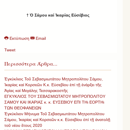
†
Ὁ Σάμου καί Ἰκαρίας Εὐσέβιος
Εκτύπωση
Email
Tweet
Περισσότερα Άρθρα...
Ἐγκύκλιος Τοῦ Σεβασμιωτάτου Μητροπολίτου Σάμου,
Ἰκαρίας καί Κορσεῶν Κ.κ. Εὐσεβίου ἐπί τῇ ἐνάρξει τῆς
Ἁγίας καί Μεγάλης Τεσσαρακοστῆς
ΕΓΚΥΚΛΙΟΣ ΤΟΥ ΣΕΒΑΣΜΙΩΤΑΤΟΥ ΜΗΤΡΟΠΟΛΙΤΟΥ
ΣΑΜΟΥ ΚΑΙ ΙΚΑΡΙΑΣ κ. κ. ΕΥΣΕΒΙΟΥ ΕΠΙ ΤΗι ΕΟΡΤΗι
ΤΩΝ ΘΕΟΦΑΝΕΙΩΝ
Ἐγκύκλιον Μήνυμα Τοῦ Σεβασμιωτάτου Μητροπολίτου
Σάμου, Ἰκαρίας καί Κορσεῶν κ.κ. Εὐσεβίου ἐπί τῇ ἀνατολῇ
τοῦ νέου ἔτους 2020