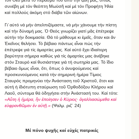
συνέβη μέ τόν θεόπτη Μωϋσῆ καί μέ τόν Προφήτη Ἠλία
καί πολλούς ἀκόμη στό διάβα τῶν αἰώνων.
Γι’ αὐτό νά μήν ἀπελπιζόμαστε, νά μήν χάνουμε τήν πίστη
καί τήν δύναμή μας. Ὁ Θεός γνωρίζει γιατί μᾶς ἐπέτρεψε
αὐτήν τήν δοκιμασία. Θά τό μάθουμε κι ἐμεῖς, ὅταν και ἄν
Ἐκεῖνος θελήσει. Τό βέβαιο πάντως εἶναι πώς τήν
ἐπέτρεψε γιά τίς ἁμαρτίες μας. Καί αὐτό ἔχει ἰδιαίτερη
βαρύτητα σήμερα καθώς γιά τίς ἁμαρτίες μας ἀνέβηκε
στόν Σταυρό καί θυσιάστηκε γιά τή σωτηρία μας. Τό ἴδιο
βέβαιο ὅμως εἶναι, ὅτι, ὅπως ὁ ἀνυψούμενος καί
προσκυνούμενος κατά τήν σημερινή ἡμέρα Τίμιος
Σταυρός προμηνύει τήν Ἀνάσταση τοῦ Χριστοῦ, ἔτσι και
αὐτή ἡ ἰδιότυπη σταύρωση τοῦ Ὀρθοδόξου Κλήρου καί
Λαοῦ, σύντομα θά ὁδηγήσει στήν Ἀνάστασή του. Καί τότε:
«Αὕτη ἡ ἡμέρα, ἣν ἐποίησεν ὁ Κύριος· ἀγαλλιασώμεθα καὶ
εὐφρανθῶμεν ἐν αὐτῇ.»
(Ψαλμ. ριζ΄ 24)
Μέ πόνο ψυχῆς καί εὐχές πατρικές