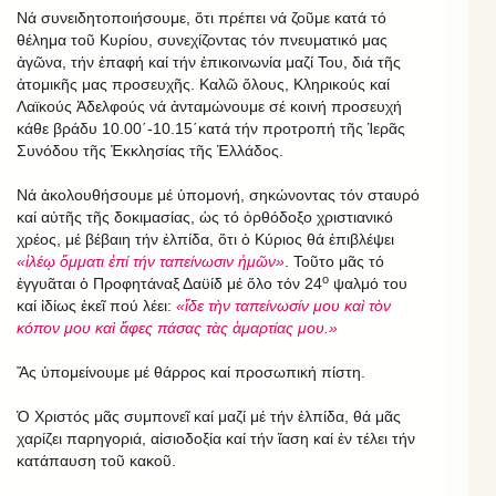
Νά συνειδητοποιήσουμε, ὅτι πρέπει νά ζοῦμε κατά τό
θέλημα τοῦ Κυρίου, συνεχίζοντας τόν πνευματικό μας
ἀγῶνα, τήν ἐπαφή καί τήν ἐπικοινωνία μαζί Του, διά τῆς
ἀτομικῆς μας προσευχῆς. Καλῶ ὅλους, Κληρικούς καί
Λαϊκούς Ἀδελφούς νά ἀνταμώνουμε σέ κοινή προσευχή
κάθε βράδυ 10.00΄-10.15΄κατά τήν προτροπή τῆς Ἱερᾶς
Συνόδου τῆς Ἐκκλησίας τῆς Ἑλλάδος.
Νά ἀκολουθήσουμε μέ ὑπομονή, σηκώνοντας τόν σταυρό
καί αὐτῆς τῆς δοκιμασίας, ὡς τό ὀρθόδοξο χριστιανικό
χρέος, μέ βέβαιη τήν ἐλπίδα, ὅτι ὁ Κύριος θά ἐπιβλέψει
«ἱλέῳ ὄμματι ἐπί τήν ταπείνωσιν ἡμῶν»
. Τοῦτο μᾶς τό
ο
ἐγγυᾶται ὁ Προφητάναξ Δαϋίδ μέ ὅλο τόν 24
ψαλμό του
καί ἰδίως ἐκεῖ πού λέει:
«ἴδε τὴν ταπείνωσίν μου καὶ τὸν
κόπον μου καὶ ἄφες πάσας τὰς ἁμαρτίας μου.»
Ἄς ὑπομείνουμε μέ θάρρος καί προσωπική πίστη.
Ὁ Χριστός μᾶς συμπονεῖ καί μαζί μέ τήν ἐλπίδα, θά μᾶς
χαρίζει παρηγοριά, αἰσιοδοξία καί τήν ἴαση καί ἐν τέλει τήν
κατάπαυση τοῦ κακοῦ.