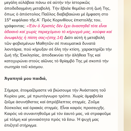
μεγάλη εὐλάβεια πάνω σέ αὐτήν τήν ἱστορικῶς
ἀποδεδειγμένη μεταβολή. Τήν ἔβαλε θεμέλιο στή ζωή Της,
ὅπως ὁ ἀπόστολος Παῦλος διαβεβαιώνει μέ ἔμφαση στο
ο
15
κεφάλαιο τῆς Α΄ Πρός Κορινθίους ἐπιστολῆς του,
γράφοντας:
«Ἐάν ὁ Χριστός δέν ἔχει ἀναστηθεῖ τότε εἶναι
ἀδειανό καί χωρίς περιεχόμενο τό κήρυγμά μας, κούφια καί
ἀνωφελής ἡ πίστη σας»(στιχ.14)
Διότι αὐτή ἡ μεταβολή
τῶν φοβισμένων Μαθητῶν σέ πνευματικά δυνατά
λιοντάρια, πού κήρυξαν σέ ὅλη τήν κτίση, χαρακτηρίζει τήν
ζωή τῆς Ἐκκλησίας, ἀποδεικνύει τήν ἀλήθεια Της καί
κατοχυρώνει στούς αἰῶνες τό θρίαμβό Της μέ σκοπό τήν
σωτηρία τοῦ κόσμου.
Ἀγαπητά μου παιδιά,
Σήμερα, ἐτοιμαζόμαστε νά βιώσουμε τήν Ἀνάσταση τοῦ
Κυρίου μας, μέ πρωτόγνωρο τρόπο. Χωρίς ἀμφιβολία
ζοῦμε ἀσυνήθιστες καί ἀπρόβλεπτες στιγμές. Ζοῦμε
δύσκολες καί ὁριακές στιγμές. Εἶναι καιρός προσευχῆς.
Καιρός νά συναντηθοῦμε μέ τόν ἑαυτό μας, νά στραφοῦμε
μέ τόλμη καί γενναιότητα πρός τά ἔσω. Ἡ ψυχή μας
ἐπιζητεῖ στήριγμα.