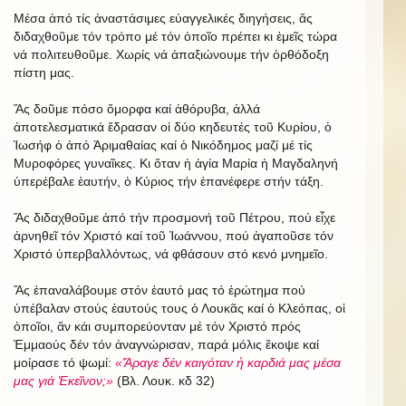
Μέσα ἀπό τίς ἀναστάσιμες εὐαγγελικές διηγήσεις, ἄς
διδαχθοῦμε τόν τρόπο μέ τόν ὁποῖο πρέπει κι ἐμεῖς τώρα
νά πολιτευθοῦμε. Χωρίς νά ἀπαξιώνουμε τήν ὀρθόδοξη
πίστη μας.
Ἄς δοῦμε πόσο ὄμορφα καί ἀθόρυβα, ἀλλά
ἀποτελεσματικά ἔδρασαν οἱ δύο κηδευτές τοῦ Κυρίου, ὁ
Ἰωσήφ ὁ ἀπό Ἀριμαθαίας καί ὁ Νικόδημος μαζί μέ τίς
Μυροφόρες γυναῖκες. Κι ὅταν ἡ ἁγία Μαρία ἡ Μαγδαληνή
ὑπερέβαλε ἑαυτήν, ὁ Κύριος τήν ἐπανέφερε στήν τάξη.
Ἄς διδαχθοῦμε ἀπό τήν προσμονή τοῦ Πέτρου, πού εἶχε
ἀρνηθεῖ τόν Χριστό καί τοῦ Ἰωάννου, πού ἀγαποῦσε τόν
Χριστό ὑπερβαλλόντως, νά φθάσουν στό κενό μνημεῖο.
Ἄς ἐπαναλάβουμε στόν ἑαυτό μας τό ἐρώτημα πού
ὑπέβαλαν στούς ἑαυτούς τους ὁ Λουκᾶς καί ὁ Κλεόπας, οἱ
ὁποῖοι, ἄν κάι συμπορεύονταν μέ τόν Χριστό πρός
Ἐμμαούς δέν τόν ἀναγνώρισαν, παρά μόλις ἔκοψε καί
μοίρασε τό ψωμί:
«Ἄραγε δέν καιγόταν ἡ καρδιά μας μέσα
μας γιά Ἐκεῖνον;»
(Βλ. Λουκ. κδ 32)