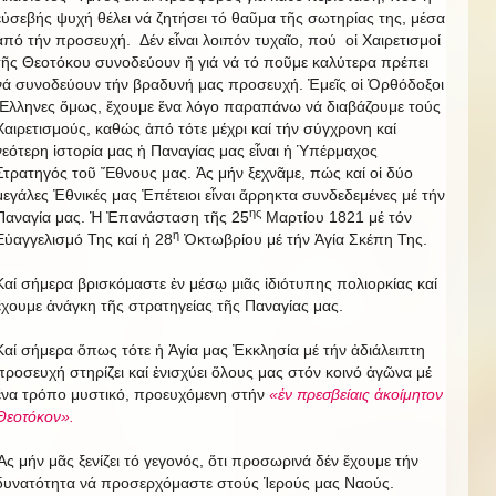
εὐσεβής ψυχή θέλει νά ζητήσει τό θαῦμα τῆς σωτηρίας της, μέσα
ἀπό τήν προσευχή. Δέν εἶναι λοιπόν τυχαῖο, πού οἱ Χαιρετισμοί
τῆς Θεοτόκου συνοδεύουν ἤ γιά νά τό ποῦμε καλύτερα πρέπει
νά συνοδεύουν τήν βραδυνή μας προσευχή. Ἐμεῖς οἱ Ὀρθόδοξοι
Ἕλληνες ὅμως, ἔχουμε ἕνα λόγο παραπάνω νά διαβάζουμε τούς
Χαιρετισμούς, καθώς ἀπό τότε μέχρι καί τήν σύγχρονη καί
νεότερη ἱστορία μας ἡ Παναγίας μας εἶναι ἡ Ὑπέρμαχος
Στρατηγός τοῦ Ἔθνους μας. Ἀς μήν ξεχνᾶμε, πώς καί οἱ δύο
μεγάλες Ἐθνικές μας Ἐπέτειοι εἶναι ἄρρηκτα συνδεδεμένες μέ τήν
ης
Παναγία μας. Ἡ Ἐπανάσταση τῆς 25
Μαρτίου 1821 μέ τόν
η
Εὐαγγελισμό Της καί ἡ 28
Ὀκτωβρίου μέ τήν Ἁγία Σκέπη Της.
Καί σήμερα βρισκόμαστε ἐν μέσῳ μιᾶς ἰδιότυπης πολιορκίας καί
ἔχουμε ἀνάγκη τῆς στρατηγείας τῆς Παναγίας μας.
Καί σήμερα ὅπως τότε ἡ Ἁγία μας Ἐκκλησία μέ τήν ἀδιάλειπτη
προσευχή στηρίζει καί ἐνισχύει ὅλους μας στόν κοινό ἀγῶνα μέ
ἕνα τρόπο μυστικό, προευχόμενη στήν
«ἐν πρεσβείαις ἀκοίμητον
Θεοτόκον».
Ἄς μήν μᾶς ξενίζει τό γεγονός, ὅτι προσωρινά δέν ἔχουμε τήν
δυνατότητα νά προσερχόμαστε στούς Ἱερούς μας Ναούς.