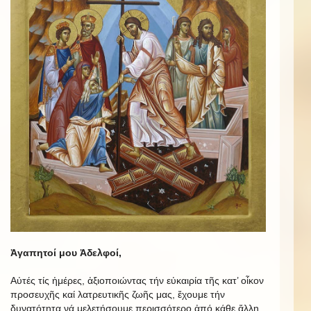
Ἀγαπητοί μου Ἀδελφοί,
Αὐτές τίς ἡμέρες, ἀξιοποιώντας τήν εὐκαιρία τῆς κατ’ οἶκον
προσευχῆς καί λατρευτικῆς ζωῆς μας, ἔχουμε τήν
δυνατότητα νά μελετήσουμε περισσότερο ἀπό κάθε ἄλλη