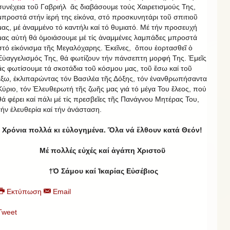
συνέχεια τοῦ Γαβριήλ ἄς διαβάσουμε τούς Χαιρετισμούς Της,
μπροστά στήν ἱερή της εἰκόνα, στό προσκυνητάρι τοῦ σπιτιοῦ
μας, μέ ἀναμμένο τό καντήλι καί τό θυμιατό. Μέ τήν προσευχή
μας αὐτή θά ὁμοιάσουμε μέ τίς ἀναμμένες λαμπάδες μπροστά
στό εἰκόνισμα τῆς Μεγαλόχαρης. Ἐκεῖνες, ὅπου ἑορτασθεῖ ὁ
Εὐαγγελισμός Της, θά φωτίζουν τήν πάνσεπτη μορφή Της. Ἐμεῖς
ἄς φωτίσουμε τά σκοτάδια τοῦ κόσμου μας, τοῦ ἔσω καί τοῦ
ἔξω, ἐκλιπαρώντας τόν Βασιλέα τῆς Δόξης, τόν ἐνανθρωπήσαντα
Κύριο, τόν Ἐλευθερωτή τῆς ζωῆς μας γιά τό μέγα Του ἔλεος, πού
θά φέρει καί πάλι μέ τίς πρεσβεῖες τῆς Πανάγνου Μητέρας Του,
τήν ἐλευθερία καί τήν ἀνάσταση.
Χρόνια πολλά κι εὐλογημένα. Ὅλα νά ἔλθουν κατά Θεόν!
Μέ πολλές εὐχές καί ἀγάπη Χριστοῦ
†Ὁ Σάμου καί Ἰκαρίας Εὐσέβιος
Εκτύπωση
Email
Tweet