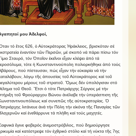
Ἀγαπητοί μου Ἀδελφοί,
Ὅταν τό ἔτος 626, ὁ Αὐτοκράτορας Ἡράκλειος, βρισκόταν σέ
ἐκστρατεία ἐναντίον τῶν Περσῶν, μέ σκοπό νά πάρει πίσω τόν
Τίμιο Σταυρό, τόν Ὁποῖον ἐκεῖνοι εἶχαν κλέψει ἀπό τά
Ἱεροσόλυμα, τότε ἡ Κωνσταντινούπολη πολιορκήθηκε ἀπό τούς
Ἀβάρους, πού πίστευσαν, πώς εἶχαν τήν εὐκαιρία νά τήν
καταλάβουν, λόγῳ τῆς ἀπουσίας τοῦ Αὐτοκράτορος καί τοῦ
μεγαλύτερου μέρους τοῦ στρατοῦ. Ὅμως δέν ὑπολόγισαν στό
θέλημα τοῦ Θεοῦ. Ἔτσι ὁ τότε Πατριάρχης Σέργιος μέ τήν
στήριξη τοῦ Φρούραρχου Βώνου ἀνέλαβε τήν ὑπεράσπιση τῆς
Κωνσταντινουπόλεως καί συνεπῶς τῆς αὐτοκρατορίας. Ὁ
Πατριάρχης λιτάνευε ἀνά τήν Πόλη τήν εἰκόνα τῆς Παναγίας τῶν
Βλαχερνῶν καί ἐνεθάρρυνε τά πλήθη καί τούς μαχητές.
Ξαφνικά ἔγινε φοβερός ἀνεμοστρόβιλος, πού δημιούργησε
τρικυμία καί κατέστρεψε τόν ἐχθρικό στόλο καί τή νύκτα τῆς 7ης