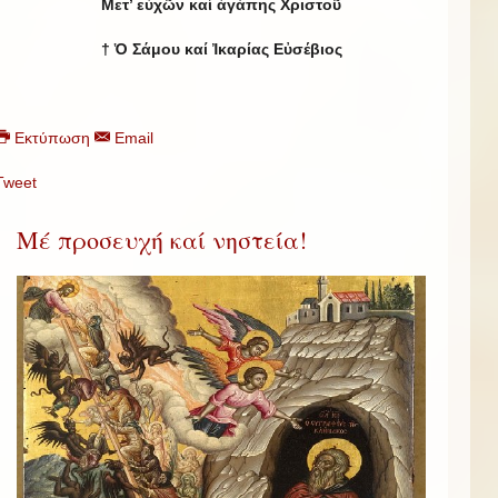
Μετ’ εὐχῶν καί ἀγάπης Χριστοῦ
† Ὁ Σάμου καί Ἰκαρίας Εὐσέβιος
Εκτύπωση
Email
Tweet
Μέ προσευχή καί νηστεία!