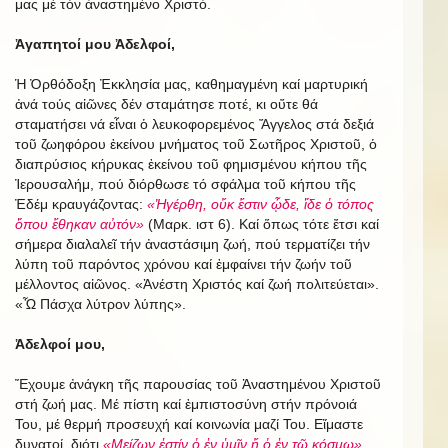
μας μέ τόν ἀναστημένο Χριστό.
Ἀγαπητοί μου Ἀδελφοί,
Ἡ Ὀρθόδοξη Ἐκκλησία μας, καθημαγμένη καί μαρτυρική
ἀνά τούς αἰῶνες δέν σταμάτησε ποτέ, κι οὔτε θά
σταματήσει νά εἶναι ὁ λευκοφορεμένος Ἄγγελος στά δεξιά
τοῦ ζωηφόρου ἐκείνου μνήματος τοῦ Σωτῆρος Χριστοῦ, ὁ
διαπρύσιος κήρυκας ἐκείνου τοῦ φημισμένου κήπου τῆς
Ἰερουσαλήμ, πού διόρθωσε τό σφάλμα τοῦ κήπου τῆς
Ἐδέμ κραυγάζοντας:
«Ἠγέρθη, οὔκ ἔστιν ᾧδε, ἴδε ὁ τόπος
ὅπου ἔθηκαν αὐτόν»
(Μαρκ. ιστ 6). Καί ὅπως τότε ἔτσι καί
σήμερα διαλαλεῖ τήν ἀναστάσιμη ζωή, πού τερματίζει τήν
λύπη τοῦ παρόντος χρόνου καί ἐμφαίνει τήν ζωήν τοῦ
μέλλοντος αἰῶνος. «Ἀνέστη Χριστός καί ζωή πολιτεύεται».
«Ὦ Πάσχα λύτρον λύπης».
Ἀδελφοί μου,
Ἔχουμε ἀνάγκη τῆς παρουσίας τοῦ Ἀναστημένου Χριστοῦ
στή ζωή μας. Μέ πίστη καί ἐμπιστοσύνη στήν πρόνοιά
Του, μέ θερμή προσευχή καί κοινωνία μαζί Του. Εἴμαστε
δυνατοί, διότι
«Μείζων ἐστίν ὁ ἐν ὑμῖν ἤ ὁ ἐν τῷ κόσμῳ».