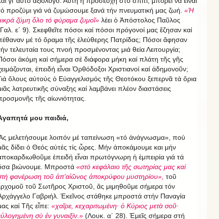
καί γι’ αὐτό ἀξιόλογο. Αὐτή ἡ προσευχή στό σπίτι, μπορεῖ νά εἶναι
τό προζύμι γιά νά ζυμώσουμε ξανά τήν πνευματική μας ζωή.
«Ἡ
μικρά ζύμη ὅλο τό φύραμα ζυμοῖ»
λέει ὁ Ἀπόστολος Παῦλος
(Γαλ. ε΄ 9). Σκεφθεῖτε πόσοι καί πόσοι πρόγονοί μας ἔζησαν καί
πέθαναν μέ τό ὅραμα τῆς ἐλεύθερης Πατρίδας; Πόσοι ἄφησαν
τήν τελευταία τους πνοή προσμένοντας μιά θεία Λειτουργία;
Πόσοι ἀκόμη καί σήμερα σέ διάφορα μήκη καί πλάτη τῆς γῆς
χειμάζονται, ἐπειδή εἶναι Ὀρθόδοξοι Χριστιανοί καί ἀδημονοῦν;
Γιά ὅλους αὐτούς ὁ Εὐαγγελισμός τῆς Θεοτόκου ξεπερνᾶ τά ὅρια
μιᾶς λατρευτικῆς σύναξης καί λαμβάνει πλέον διαστάσεις
προσμονῆς τῆς αἰωνιότητας.
Ἀγαπητά μου παιδιά,
Ἄς μελετήσουμε λοιπόν μέ ταπείνωση «τό ἀνάγνωσμα», πού
μᾶς δίδει ὁ Θεός αὐτές τίς ὧρες. Μήν ἀποκάμουμε και μήν
ἀποκαρδιωθοῦμε ἐπειδή εἶναι πρωτόγνωρη ἡ ἐμπειρία γιά τά
ὅσα βιώνουμε. Μπροστά
«στό κεφάλαιο τῆς σωτηρίας μας καί
στή φανέρωση τοῦ ἀπ’αἰῶνος ἀποκρύφου μυστηρίου»,
τοῦ
ἐρχομοῦ τοῦ Σωτῆρος Χριστοῦ, ἄς μιμηθοῦμε σήμερα τόν
Ἀρχάγγελο Γαβριήλ. Ἐκεῖνος στάθηκε μπροστά στήν Παναγία
μας καί Τῆς εἶπε:
«χαῖρε, κεχαριτωμένη· ὁ Κύριος μετὰ σοῦ·
εὐλογημένη σὺ ἐν γυναιξίν.»
(Λουκ. α΄ 28). Ἐμεῖς σήμερα στή