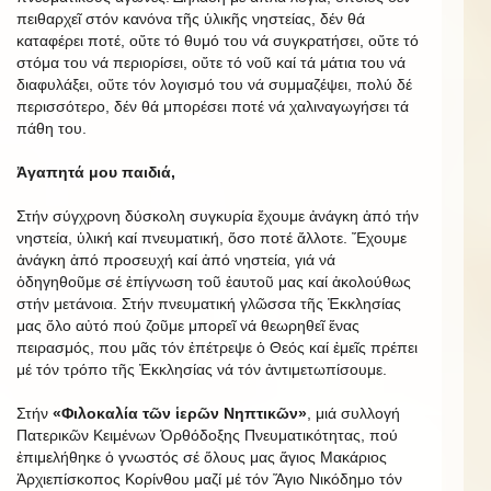
πειθαρχεῖ στόν κανόνα τῆς ὑλικῆς νηστείας, δέν θά
καταφέρει ποτέ, οὔτε τό θυμό του νά συγκρατήσει, οὔτε τό
στόμα του νά περιορίσει, οὔτε τό νοῦ καί τά μάτια του νά
διαφυλάξει, οὔτε τόν λογισμό του νά συμμαζέψει, πολύ δέ
περισσότερο, δέν θά μπορέσει ποτέ νά χαλιναγωγήσει τά
πάθη του.
Ἀγαπητά μου παιδιά,
Στήν σύγχρονη δύσκολη συγκυρία ἔχουμε ἀνάγκη ἀπό τήν
νηστεία, ὑλική καί πνευματική, ὅσο ποτέ ἄλλοτε. Ἔχουμε
ἀνάγκη ἀπό προσευχή καί ἀπό νηστεία, γιά νά
ὁδηγηθοῦμε σέ ἐπίγνωση τοῦ ἑαυτοῦ μας καί ἀκολούθως
στήν μετάνοια. Στήν πνευματική γλῶσσα τῆς Ἐκκλησίας
μας ὅλο αὐτό πού ζοῦμε μπορεῖ νά θεωρηθεῖ ἕνας
πειρασμός, που μᾶς τόν ἐπέτρεψε ὁ Θεός καί ἐμεῖς πρέπει
μέ τόν τρόπο τῆς Ἐκκλησίας νά τόν ἀντιμετωπίσουμε.
Στήν
«Φιλοκαλία τῶν ἱερῶν Νηπτικῶν»
, μιά συλλογή
Πατερικῶν Κειμένων Ὀρθόδοξης Πνευματικότητας, πού
ἐπιμελήθηκε ὁ γνωστός σέ ὅλους μας ἅγιος Μακάριος
Ἀρχιεπίσκοπος Κορίνθου μαζί μέ τόν Ἅγιο Νικόδημο τόν