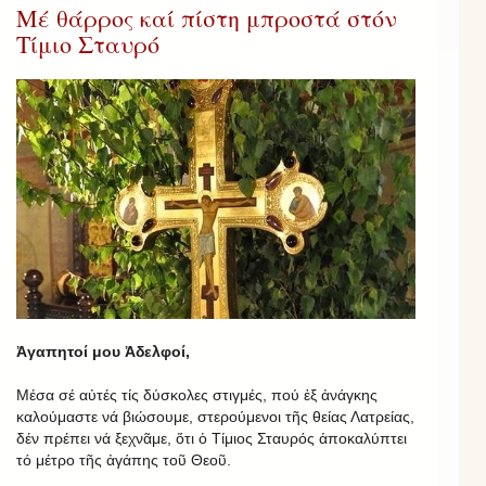
Μέ θάρρος καί πίστη μπροστά στόν
Τίμιο Σταυρό
Ἀγαπητοί μου Ἀδελφοί,
Μέσα σέ αὐτές τίς δύσκολες στιγμές, πού ἐξ ἀνάγκης
καλούμαστε νά βιώσουμε, στερούμενοι τῆς θείας Λατρείας,
δέν πρέπει νά ξεχνᾶμε, ὅτι ὁ Τίμιος Σταυρός ἀποκαλύπτει
τό μέτρο τῆς ἀγάπης τοῦ Θεοῦ.