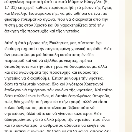
εὐαγγελική περικοπή ἀπό τό κατά Μᾶρκον Εὐαγγέλιο (θ,
17-31) ἐπιχειρεῖ, καθώς περάσαμε ἤδη τό μέσον τῆς Ἁγίας
καί Μεγάλης Τεσσαρακοστῆς, νά μᾶς ὠθήσει σέ ἕνα πιό
φιλότιμο πνευματικό ἀγῶνα, πού θά διακρίνεται ἀπό τήν
πίστη μας στόν Χριστό καί θά χαρακτηρίζεται ἀπό τήν
ἄσκηση τῆς προσευχῆς καί τῆς νηστείας.
Αὐτή ἡ ἀπό μέρους τῆς Ἐκκλησίας μας σύσταση ἔχει
ἰδιαίτερη σημασία τήν συγκεκριμένη χρονική περίοδο. Διότι
ἀντιμετωπίζουμε μιά δύσκολη κατάσταση ἐν εἴδει
πειρασμοῦ καί γιά νά ἐξέλθουμε νικητές, πρέπει
ὁπωσδήποτε καί τήν πίστη μας νά δυναμώσουμε, ἀλλά
καί στά ἀγωνίσματα τῆς προσευχῆς καί κυρίως τῆς
νηστείας νά διακριθοῦμε. Ἐπισημαίνουμε τήν νηστεία,
διότι τά τελευταία χρόνια, ὅλο καί λιγότεροι Χριστιανοί
ἐπέλεγαν νά τηρήσουν τόν κανόνα τῆς νηστείας. Καί τοῦτο
διότι πολλοί εἶναι ἐκεῖνοι, οἱ ὁποῖοι ἐσφαλμένως θεωροῦν,
πώς δέν χρειάζεται ἡ νηστεία στήν τροφή, ἀλλά νά εἶσαι
καλός ἄνθρωπος, μέ ἀποτέλεσμα βέβαια οὔτε νά
νηστεύουν, ἀλλά οὔτε καί νά γίνονται καλυτεροι. Διότι
ἀδιαφορώντας γιά τό ὑλικό μέρος τῆς νηστείας, πού εἶναι
καί τό εὐκολότερο, ὁ ἄνθρωπος ἀδυνατεῖ νά κινηθεῖ σέ
πνευματικούς ἀγῶνες. Δηλαδή μέ ἁπλά λόγια, ὅποιος δέν