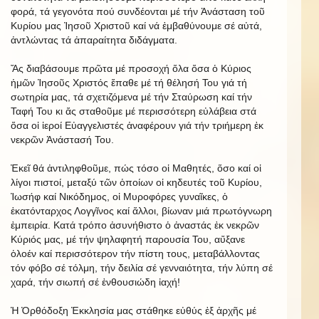
φορά, τά γεγονότα πού συνδέονται μέ τήν Ἀνάσταση τοῦ
Κυρίου μας Ἰησοῦ Χριστοῦ καί νά ἐμβαθύνουμε σέ αὐτά,
ἀντλώντας τά ἀπαραίτητα διδάγματα.
Ἄς διαβάσουμε πρῶτα μέ προσοχή ὅλα ὅσα ὁ Κύριος
ἡμῶν Ἰησοῦς Χριστός ἔπαθε μέ τή θέλησή Του γιά τή
σωτηρία μας, τά σχετιζόμενα μέ τήν Σταύρωση καί τήν
Ταφή Του κι ἄς σταθοῦμε μέ περισσότερη εὐλάβεια στά
ὅσα οἱ ἱεροί Εὐαγγελιστές ἀναφέρουν γιά τήν τριήμερη ἐκ
νεκρῶν Ἀνάστασή Του.
Ἐκεῖ θά ἀντιληφθοῦμε, πώς τόσο οἱ Μαθητές, ὅσο καί οἱ
λίγοι πιστοί, μεταξύ τῶν ὁποίων οἱ κηδευτές τοῦ Κυρίου,
Ἰωσήφ καί Νικόδημος, οἱ Μυροφόρες γυναῖκες, ὁ
ἑκατόνταρχος Λογγῖνος καί ἄλλοι, βίωναν μιά πρωτόγνωρη
ἐμπειρία. Κατά τρόπο ἀσυνήθιστο ὁ ἀναστάς ἐκ νεκρῶν
Κύριός μας, μέ τήν ψηλαφητή παρουσία Του, αὔξανε
ὁλοέν καί περισσότερον τήν πίστη τους, μεταβάλλοντας
τόν φόβο σέ τόλμη, τήν δειλία σέ γενναιότητα, τήν λύπη σέ
χαρά, τήν σιωπή σέ ἐνθουσιώδη ἰαχή!
Ἡ Ὀρθόδοξη Ἐκκλησία μας στάθηκε εὐθύς ἐξ ἀρχῆς μέ