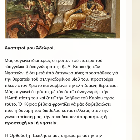
Ἀγαπητοί μου Ἀδελφοί,
Μᾶς συγκινεῖ ἰδιαιτέρως ὁ τρόπος τοῦ πατέρα τοῦ
εὐαγγελικοῦ ἀναγνώσματος τῆς Δ΄ Κυριακῆς τῶν
Νηστειῶν. Διότι μετά ἀπό ἀπεγνωσμένες προσπάθειες γιά
τήν θεραπεία τοῦ σεληνιαζομένου υἱοῦ του, προστρέχει
πλέον στόν Χριστό καί λαμβάνει τήν ἐλπιζομένη θεραπεία.
Μᾶς συγκινεῖ ὁ τρόπος μέ τόν ὁποῖο ἀναγνωρίζει τήν
ἐλλιπῆ πίστη του καί ζητεῖ τήν βοήθεια τοῦ Κυρίου πρός
τοῦτο. Ὁ Κύριος βέβαια φροντίζει νά μᾶς διαβεβαιώσει
πώς ἡ δύναμη τοῦ διαβόλου καταστέλλεται, ὅταν τήν
γενναία
πίστη
μας, τήν συνοδεύουν ἀπαραιτήτως
ἡ
προσευχή καί ἡ νηστεία
.
Ἡ Ὀρθόδοξη Ἐκκλησία μας σήμερα μέ αὐτήν τήν