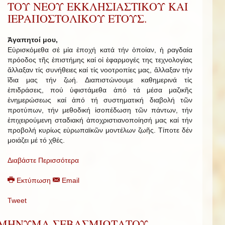
ΤΟΥ ΝΕΟΥ ΕΚΚΛΗΣΙΑΣΤΙΚΟΥ ΚΑΙ
ΙΕΡΑΠΟΣΤΟΛΙΚΟΥ ΕΤΟΥΣ.
Ἀγαπητοί μου,
Εὑρισκόμεθα σέ μία ἐποχή κατά τήν ὁποίαν, ἡ ραγδαία
πρόοδος τῆς ἐπιστήμης καί οἱ ἐφαρμογές της τεχνολογίας
ἄλλαξαν τίς συνήθειες καί τίς νοοτροπίες μας, ἄλλαξαν τήν
ἴδια μας τήν ζωή. Διαπιστώνουμε καθημερινά τίς
ἐπιδράσεις, πού ὑφιστάμεθα ἀπό τά μέσα μαζικῆς
ἐνημερώσεως καί ἀπό τή συστηματική διαβολή τῶν
προτύπων, τήν μεθοδική ἰσοπέδωση τῶν πάντων, τήν
ἐπιχειρούμενη σταδιακή ἀποχριστιανοποίησή μας καί τήν
προβολή κυρίως εὐρωπαϊκῶν μοντέλων ζωῆς. Τίποτε δέν
μοιάζει μέ τό χθές.
Διαβάστε Περισσότερα
Εκτύπωση
Email
Tweet
ΜΗΝΥΜΑ ΣΕΒΑΣΜΙΩΤΑΤΟΥ