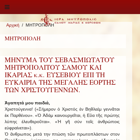
Αρχική
ΜΗΤΡΟΠΟΛΗ
ΜΗΤΡΟΠΟΛΗ
ΜΗΝΥΜΑ ΤΟΥ ΣΕΒΑΣΜΙΩΤΑΤΟΥ
ΜΗΤΡΟΠΟΛΙΤΟΥ ΣΑΜΟΥ ΚΑΙ
ΙΚΑΡΙΑΣ κ.κ. ΕΥΣΕΒΙΟΥ ΕΠΙ ΤΗ
ΕΥΚΑΙΡΙΑ ΤΗΣ ΜΕΓΑΛΗΣ ΕΟΡΤΗΣ
ΤΩΝ ΧΡΙΣΤΟΥΓΕΝΝΩΝ.
Ἀγαπητά μου παιδιά,
Χριστούγεννα! («Σήμερον ὁ Χριστός ἐν Βηθλεέμ γεννᾶται
ἐκ Παρθένου». «Ὁ Ἀδάμ καινουργεῖται, ἡ Εὒα τῆς πρώτης
λύπης ἐλευθεροῦται». «Ἡ γῆ σύν τοῖς ἀνθρώποις
εὐφραίνεται»).
Ὁ ἂνθρωπος μετά την πτώση τῶν πρωτοπλάστων στον