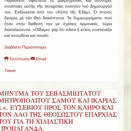
Παράδεισο, ὑφίσταται τις μακροχρόνιες και ὀδυνηρές
συνέπειες αὐτῆς τῆς ἀνταρσίας ἐναντίον τοῦ Δημιουργοῦ
του. Ἐκδιώκεται ἀπό τον «Κῆπο τῆς Ἐδέμ». Ὁ στενός
δεσμός μέ τόν Θεό διακόπτεται. Τα δημιουργήματα, πού
ἦταν στήν διάθεσή του μέ σχέσεις ἁρμονικές, τώρα
διασαλεύονται. «Οἲδαμεν γάρ ὃτι πᾶσα ἡ κτίσις συστενάζει
καί συνωδίνει καί πονεῖ».
Διαβάστε Περισσότερα
Εκτύπωση
Email
Tweet
ΜΗΝΥΜΑ ΤΟΥ ΣΕΒΑΣΜΙΩΤΑΤΟΥ
ΜΗΤΡΟΠΟΛΙΤΟΥ ΣΑΜΟΥ ΚΑΙ ΙΚΑΡΙΑΣ
κ.κ. ΕΥΣΕΒΙΟΥ ΠΡΟΣ ΤΟΝ ΚΛΗΡΟ ΚΑΙ
ΤΟΝ ΛΑΟ ΤΗΣ ΘΕΟΣΩΣΤΟΥ ΕΠΑΡΧΙΑΣ
ΤΟΥ ΓΙΑ ΤΗ ΧΙΛΙΑΣΤΙΚΗ
ΠΡΟΠΑΓΑΝΔΑ.