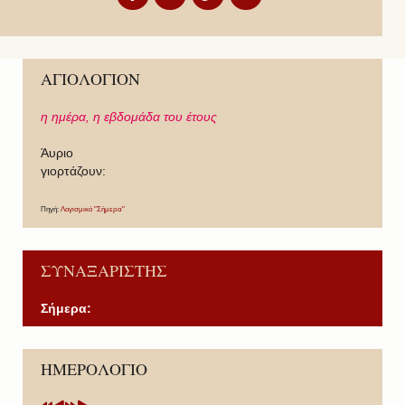
ΑΓΙΟΛΟΓΙΟΝ
η ημέρα,
η εβδομάδα του έτους
Άυριο
γιορτάζουν:
Πηγή:
Λογισμικό "Σήμερα"
ΣΥΝΑΞΑΡΙΣΤΗΣ
Σήμερα:
P
P
N
N
ΗΜΕΡΟΛΟΓΙΟ
r
r
e
e
e
e
x
x
v
v
t
t