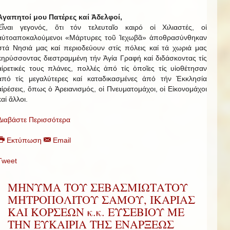
Ἀγαπητοί μου Πατέρες καί Ἀδελφοί,
Εἶναι γεγονός, ὅτι τόν τελευταῖο καιρό οἱ Χιλιαστές, οἱ
αὐτοαποκαλούμενοι «Μάρτυρες τοῦ Ἰεχωβᾶ» ἀποθρασύνθηκαν
στά Νησιά μας καί περιοδεύουν στίς πόλεις καί τά χωριά μας
κηρύσσοντας διεστραμμένη τήν Ἁγία Γραφή καί διδάσκοντας τίς
αἱρετικές τους πλάνες, πολλές ἀπό τίς ὁποῖες τίς υἱοθέτησαν
ἀπό τίς μεγαλύτερες καί καταδικασμένες ἀπό τήν Ἐκκλησία
αἱρέσεις, ὅπως ὁ Ἀρειανισμός, οἱ Πνευματομάχοι, οἱ Εἰκονομάχοι
καί ἄλλοι.
Διαβάστε Περισσότερα
Εκτύπωση
Email
Tweet
ΜΗΝΥΜΑ ΤΟΥ ΣΕΒΑΣΜΙΩΤΑΤΟΥ
ΜΗΤΡΟΠΟΛΙΤΟΥ ΣΑΜΟΥ, ΙΚΑΡΙΑΣ
ΚΑΙ ΚΟΡΣΕΩΝ κ.κ. ΕΥΣΕΒΙΟΥ ΜΕ
ΤΗΝ ΕΥΚΑΙΡΙΑ ΤΗΣ ΕΝΑΡΞΕΩΣ