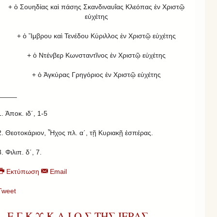
+ ὁ Σουηδίας καὶ πάσης Σκανδιναυΐας Κλεόπας ἐν Χριστῷ
εὐχέτης
+ ὁ Ἴμβρου καὶ Τενέδου Κύριλλος ἐν Χριστῷ εὐχέτης
+ ὁ Ντένβερ Κωνσταντῖνος ἐν Χριστῷ εὐχέτης
+ ὁ Ἀγκύρας Γρηγόριος ἐν Χριστῷ εὐχέτης
_____
1. Ἀποκ. ιδ´, 1-5
2. Θεοτοκάριον, Ἦχος πλ. α΄, τῇ Κυριακῇ ἑσπέρας.
3. Φιλιπ. δ΄, 7.
Εκτύπωση
Email
Tweet
Ε Γ Κ Υ Κ Λ Ι Ο Σ ΤΗΣ ΙΕΡΑΣ