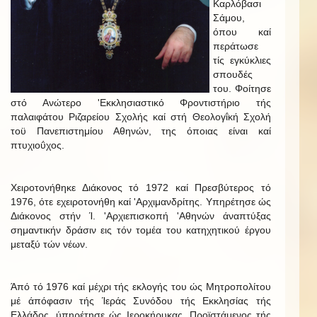
Καρλόβασι
Σάμου,
όπου καί
περάτωσε
τίς εγκύκλιες
σπουδές
του. Φοίτησε
στό Ανώτερο 'Εκκλησιαστικό Φροντιστήριο τής
παλαιφάτου Ριζαρείου Σχολής καί στή Θεολογΐκή Σχολή
τοϋ Πανεπιστημίου Αθηνών, της όποιας είναι καί
πτυχιοΰχος.
Χειροτονήθηκε Διάκονος τό 1972 καί Πρεσβύτερος τό
1976, ότε εχειροτονήθη καί 'Αρχιμανδρίτης. Υπηρέτησε ώς
Διάκονος στήν Ί. 'Αρχιεπισκοπή 'Αθηνών άναπτύξας
σημαντικήν δράσιν εις τόν τομέα του κατηχητικού έργου
μεταξύ τών νέων.
Άπό τό 1976 καί μέχρι τής εκλογής του ώς Μητροπολίτου
μέ άπόφασιν τής Ίεράς Συνόδου τής Εκκλησίας τής
Ελλάδος, ύπηρέτησε ώς Ιεροκήρυκας, Προϊστάμενος τής