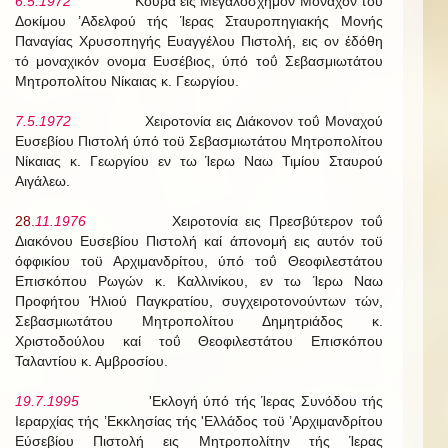
6.5.1972
Κουρά εις Μεγαλόσχημον Μοναχόν τοϋ
Δοκίμου ’Αδελφού τής Ίερας Σταυροπηγιακής Μονής
Παναγίας Χρυσοπηγής Ευαγγέλου Πιστολή, εις ον έδόθη
τό μοναχικόν ονομα Ευσέβιος, ύπό τοΰ Σεβασμιωτάτου
Μητροπολίτου Νίκαιας κ. Γεωργίου.
7.5.1972
Χειροτονία εις Διάκονον τοΰ Μοναχού
Ευσεβίου Πιστολή ύπό τοϋ Σεβασμιωτάτου Μητροπολίτου
Νίκαιας κ. Γεωργίου εν τω Ίερω Ναω Τιμίου Σταυρού
Αιγάλεω.
28.
11.1976
Χειροτονία εις Πρεσβύτερον τοΰ
Διακόνου Ευσεβίου Πιστολή καί άπονομή εις αυτόν τοϋ
όφφικίου τοϋ Αρχιμανδρίτου, ύπό τοΰ Θεοφιλεστάτου
Επισκόπου Ρωγών κ. Καλλινίκου, εν τω Ίερω Ναω
Προφήτου Ήλιού Παγκρατίου, συγχειροτονούντων τών,
Σεβασμιωτάτου Μητροπολίτου Δημητριάδος κ.
Χριστοδούλου καί τοΰ Θεοφιλεστάτου Επισκόπου
Ταλαντίου κ. Αμβροσίου.
19.7.1995
'Εκλογή ύπό τής Ίερας Συνόδου τής
Ιεραρχίας τής ’Εκκλησίας τής 'Ελλάδος τοϋ ’Αρχιμανδρίτου
Εύσεβίου Πιστολή εις Μητροπολίτην τής Ίερας