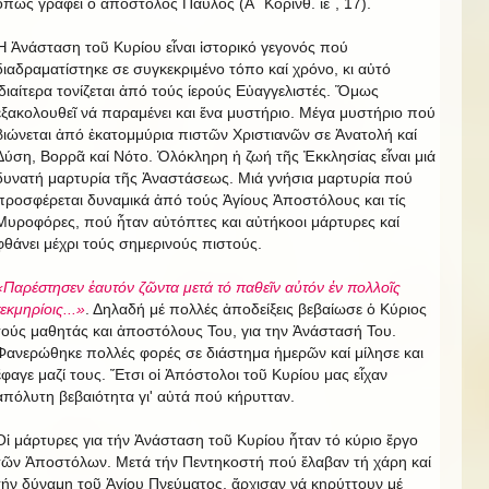
ὅπως γράφει ὁ ἀπόστολος Παύλος (Α΄ Κορινθ. ιε΄, 17).
Ἡ Ἀνάσταση τοῦ Κυρίου εἶναι ἱστορικό γεγονός πού
διαδραματίστηκε σε συγκεκριμένο τόπο καί χρόνο, κι αὐτό
ἰδιαίτερα τονίζεται ἀπό τούς ίερούς Εὐαγγελιστές. Ὅμως
ἐξακολουθεῖ νά παραμένει και ἕνα μυστήριο. Μέγα μυστήριο πού
βιώνεται ἀπό ἑκατομμύρια πιστῶν Χριστιανῶν σε Ἀνατολή καί
Δύση, Βορρᾶ καί Νότο. Ὁλόκληρη ἡ ζωή τῆς Ἐκκλησίας εἶναι μιά
δυνατή μαρτυρία τῆς Ἀναστάσεως. Μιά γνήσια μαρτυρία πού
προσφέρεται δυναμικά ἀπό τούς Ἁγίους Ἀποστόλους και τίς
Μυροφόρες, πού ἦταν αὐτόπτες και αὐτήκοοι μάρτυρες καί
φθάνει μέχρι τούς σημερινούς πιστούς.
«Παρέστησεν ἑαυτόν ζῶντα μετά τό παθεῖν αὐτόν ἐν πολλοῖς
τεκμηρίοις...»
. Δηλαδή μέ πολλές ἀποδείξεις βεβαίωσε ὁ Κύριος
τούς μαθητάς και ἀποστόλους Του, για την Ἀνάστασή Του.
Φανερώθηκε πολλές φορές σε διάστημα ἡμερῶν καί μίλησε και
ἔφαγε μαζί τους. Ἔτσι οἱ Ἀπόστολοι τοῦ Κυρίου μας εἶχαν
ἀπόλυτη βεβαιότητα γι' αὐτά πού κήρυτταν.
Οἱ μάρτυρες για τήν Ἀνάσταση τοῦ Κυρίου ἦταν τό κύριο ἔργο
τῶν Ἀποστόλων. Μετά τήν Πεντηκοστή πού ἔλαβαν τή χάρη καί
τήν δύναμη τοῦ Ἁγίου Πνεύματος, ἄρχισαν νά κηρύττουν μέ