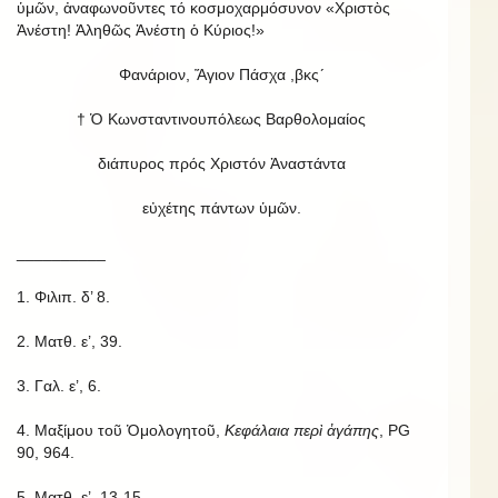
ὑμῶν, ἀναφωνοῦντες τό κοσμοχαρμόσυνον «Χριστὸς
Ἀνέστη! Ἀληθῶς Ἀνέστη ὁ Κύριος!»
Φανάριον, Ἅγιον Πάσχα ,βκς´
† Ὁ Κωνσταντινουπόλεως Βαρθολομαίος
διάπυρος πρός Χριστόν Ἀναστάντα
εὐχέτης πάντων ὑμῶν.
__________
1. Φιλιπ. δ’ 8.
2. Ματθ. ε’, 39.
3. Γαλ. ε’, 6.
4. Μαξίμου τοῦ Ὁμολογητοῦ,
Κεφάλαια περὶ ἀγάπης
, PG
90, 964.
5. Ματθ. ε’, 13-15.