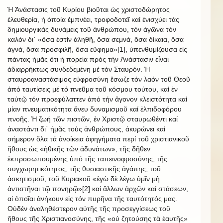
Ἡ Ἀνάστασις τοῦ Κυρίου βιοῦται ὡς χριστοδώρητος
ἐλευθερία, ἡ ὁποία ἐμπνέει, τροφοδοτεῖ καί ἐνισχύει τάς
δημιουργικάς δυνάμεις τοῦ ἀνθρώπου, τόν ἀγῶνα τόν
καλόν δι᾿ «ὅσα ἐστὶν ἀληθῆ, ὅσα σεμνά, ὅσα δίκαια, ὅσα
ἁγνά, ὅσα προσφιλῆ, ὅσα εὔφημα»[1], ὑπενθυμίζουσα εἰς
πάντας ἡμᾶς ὅτι ἡ πορεία πρός τήν Ἀνάστασιν εἶναι
ἀδιαρρήκτως συνδεδεμένη μέ τόν Σταυρόν. Ἡ
σταυροαναστάσιμος εὐφροσύνη ἔσωζε τόν λαόν τοῦ Θεοῦ
ἀπό ταυτίσεις μέ τό πνεῦμα τοῦ κόσμου τούτου, καί ἐν
ταὐτῷ τόν προεφύλαττεν ἀπό τήν ἄγονον κλειστότητα καί
μίαν πνευματικότητα ἄνευ δυναμισμοῦ καί ἐλπιδοφόρου
πνοῆς. Ἡ ζωή τῶν πιστῶν, ἐν Χριστῷ σταυρωθέντι καί
ἀναστάντι δι᾿ ἡμᾶς τούς ἀνθρώπους, ἀκυρώνει καί
σήμερον ὅλα τά ἀνοίκεια ἀφηγήματα περί τοῦ χριστιανικοῦ
ἤθους ὡς «ἠθικῆς τῶν ἀδυνάτων», τῆς δῆθεν
ἐκπροσωπουμένης ὑπό τῆς ταπεινοφροσύνης, τῆς
συγχωρητικότητος, τῆς θυσιαστικῆς ἀγάπης, τοῦ
ἀσκητισμοῦ, τοῦ Κυριακοῦ «ἐγὼ δὲ λέγω ὑμῖν μὴ
ἀντιστῆναι τῷ πονηρῷ»[2] καί ἄλλων ἀρχῶν καί στάσεων,
αἱ ὁποῖαι ἀνήκουν εἰς τόν πυρῆνα τῆς ταυτότητός μας.
Οὐδέν ἀναληθέστερον αὐτῆς τῆς προσεγγίσεως τοῦ
ἤθους τῆς Χριστιανοσύνης, τῆς «οὐ ζητούσης τὰ ἑαυτῆς»