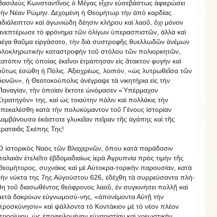
Βασιλεὺς Κωνσταντῖνος ὁ Μέγας εἶχεν εὐσεβάστως ἀφιερώσει
τὴν Νέαν Ρώμην. Δεχομένη ἡ Θεομήτωρ τὴν ἀπὸ καρδίας
ἀδιάλειπτον καὶ ἀγωνιώδη δέησιν κλήρου καὶ λαοῦ, ὄχι μόνον
ἀνεπτέρωσε τὸ φρόνημα τῶν ὀλίγων ὑπερασπιστῶν, ἀλλὰ καὶ
μέγα θαῦμα εἰργάσατο, τὴν διὰ συστροφῆς θυελλωδῶν ἀνέμων
ὁλοκληρωτικὴν καταστροφὴν τοῦ στόλου τῶν πολιορκητῶν,
κατόπιν τῆς ὁποίας ἐκεῖνοι ἐτράπησαν εἰς ἄτακτον φυγὴν καὶ
οὕτως ἐσώθη ἡ Πόλις. Ἀξιοχρέως, λοιπόν, «ὡς λυτρωθεῖσα τῶν
δεινῶν», ἡ Θεοτοκούπολις ἀνέγραψε τὰ νικητήρια εἰς τὴν
Παναγίαν, τὴν ὁποίαν ἔκτοτε ὠνόμασεν «Ὑπέρμαχον
Στρατηγόν» της, καὶ ὡς τοιαύτην πάλιν καὶ πολλάκις τὴν
ἐπεκαλέσθη κατὰ τὴν πολυκύμαντον τοῦ Γένους ἱστορίαν
λαμβάνουσα ἑκάστοτε γλυκεῖαν πεῖραν τῆς ἀγάπης καὶ τῆς
κραταιᾶς Σκέπης Της!
Ὁ ἱστορικὸς Ναὸς τῶν Βλαχερνῶν, ὅπου κατὰ παράδοσιν
παλαιὰν ἐτελεῖτο ἑβδομαδιαίως ἱερὰ Ἀγρυπνία πρὸς τιμὴν τῆς
Θεομήτορος, συχνάκις καὶ μὲ Αὐτοκρα-τορικὴν παρουσίαν, κατὰ
τὴν νύκτα της 7ης Αὐγούστου 626, ἐδέχθη τὰ συρρεύσαντα πλή-
θη τοῦ διασωθέντος θεόφρονος λαοῦ, ἐν συγκινήσει πολλῇ καὶ
μετὰ δακρύων εὐγνωμοσύ-νης, «ἀπονέμοντα Αὐτῇ τὴν
προσκύνησιν» καὶ ψάλλοντα τὸ Κοντάκιον μὲ τὸ νέον πλέον
προοίμιον, ὡς ἐποφειλομένην εὐχαριστίαν καὶ χρεωστικὴν