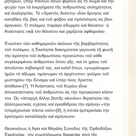
μητέρων, ὑπέρ πάντων ὅσων φέρουν εἰς τό σῶμα καί τήν
ψυχήν των τά ἐνεργήματα τῆς ἀνθρωπίνης σκληρότητος
καί ἀναλγησίας. Τό «Χριστὸς Ἀνέστη» εἶναι ἄρνησις καί
καταδίκη τῆς βίας καί τοῦ φόβου καί πρόσκλησις εἰς βίον
εἰρηνικόν. Ὁ πόλεμος παράγει ὀδυρμόν καί θάνατον· ἡ
Ἀνάστασις νικᾷ τόν θάνατον καί χαρίζεται ἀφθαρσίαν.
Ἐνώπιον τῶν καθημερινῶν εἰκόνων τῆς βαρβαρότητος
τοῦ πολέμου, ἡ Ἐκκλησία διακηρύσσει γεγονυίᾳ τῇ φωνῇ
τήν ἱερότητα τοῦ ἀνθρωπίνου προσώπου τοῦ κάθε
συγκεκριμένου ἀνθρώπου ὅπου γῆς, καί τό χρέος τοῦ
ἀπολύτου σεβασμοῦ της, καί καλεῖ ὅπως «γνωρίσωμεν
ἡμῶν τὸ ἀξίωμα, τιμήσωμεν τὸ ἀρχέτυπον, γνῶμεν τοῦ
μυστηρίου τὴν δύναμιν καὶ ὑπὲρ τίνος Χριστὸς
ἀπέθανε»[7]. Ἡ Ἀνάστασις τοῦ Κυρίου εἶναι
ἀποκατάστασις τοῦ ἀνθρώπου εἰς τήν προαιώνιον κλίσιν
του. Ὡς «ἀπαρχὴ ἄλλης βιοτῆς αἰωνίου» θεραπεύει τάς
ἀλλοτριωτικάς σχέσεις καί ἐγκαθιδρύει τήν εἰρήνην «τὴν
ὑπερέχουσαν πάντα νοῦν»[8], ἡ ὁποία ἐμπερικλείει τήν
ἐγκόσμιον καταλλαγήν καί εἰρήνευσιν.
Θεοκινήτως ἡ Ἁγία καί Μεγάλη Σύνοδος τῆς Ὀρθοδόξου
Ἐκκλησίας, τήν συμπλήρωσιν δεκαετίας ἀπό τῆς