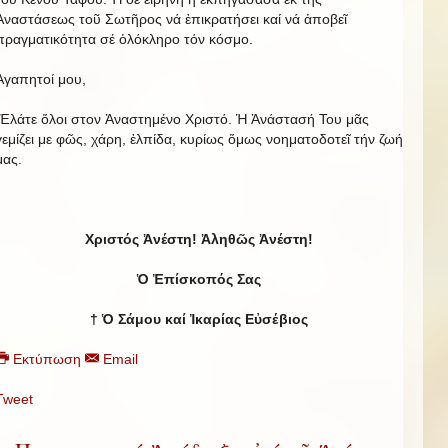
Ἀναστάσεως τοῦ Σωτῆρος νά ἐπικρατήσει καί νά ἀποβεῖ
πραγματικότητα σέ ὁλόκληρο τόν κόσμο.
Ἀγαπητοί μου,
Ἐλάτε ὅλοι στον Ἀναστημένο Χριστό. Ἡ Ἀνάστασή Του μᾶς
γεμίζει με φῶς, χάρη, ἐλπίδα, κυρίως ὅμως νοηματοδοτεῖ τήν ζωή
μας.
Χριστός Ἀνέστη! Ἀληθῶς Ἀνέστη!
Ὁ Ἐπίσκοπός Σας
† Ὁ Σάμου καί Ἰκαρίας Εὐσέβιος
Εκτύπωση
Email
Tweet