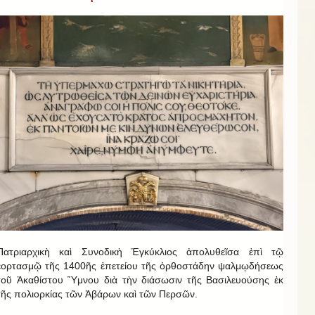
Πατριαρχικὴ καὶ Συνοδικὴ Ἐγκύκλιος ἀπολυθεῖσα ἐπὶ τῷ
ἑορτασμῷ τῆς 1400ῆς ἐπετείου τῆς ὀρθοστάδην ψαλμῳδήσεως
τοῦ Ἀκαθίστου Ὕμνου διὰ τὴν διάσωσιν τῆς Βασιλευούσης ἐκ
τῆς πολιορκίας τῶν Ἀβάρων καὶ τῶν Περσῶν.