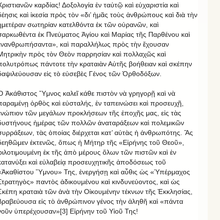
Χριστιανῶν καρδίας! Δοξολογία ἐν ταὐτῷ καὶ εὐχαριστία καὶ
δέησις καὶ ἱκεσία πρὸς τὸν «δι’ ἡμᾶς τοὺς ἀνθρώπους καὶ διὰ τὴν
ἡμετέραν σωτηρίαν κατελθόντα ἐκ τῶν οὐρανῶν, καὶ
σαρκωθέντα ἐκ Πνεύματος Ἁγίου καὶ Μαρίας τῆς Παρθένου καὶ
ἐνανθρωπήσαντα», καὶ παραλλήλως πρὸς τὴν ἔχουσαν
Μητρικὴν πρὸς τὸν Θεὸν παρρησίαν καὶ πολλαχῶς καὶ
πολυτρόπως πάντοτε τὴν κραταιὰν Αὐτῆς βοήθειαν καὶ σκέπην
δαψιλεύουσαν εἰς τὸ εὐσεβὲς Γένος τῶν Ὀρθοδόξων.
Ὁ Ἀκάθιστος Ὕμνος καλεῖ κάθε πιστὸν νὰ γρηγορῇ καὶ νὰ
παραμένῃ ὀρθὸς καὶ εὐσταλής, ἐν ταπεινώσει καὶ προσευχῇ,
ἐνώπιον τῶν μεγάλων προκλήσεων τῆς ἐποχῆς μας, εἰς τὰς
δυστήνους ἡμέρας τῶν πολλῶν ἀναταράξεων καὶ πολεμικῶν
συρράξεων, τὰς ὁποίας διέρχεται κατ’ αὐτὰς ἡ ἀνθρωπότης. Ἂς
δεηθῶμεν ἐκτενῶς, ὅπως ἡ Μήτηρ τῆς «Εἰρήνης τοῦ Θεοῦ»,
φιλοτιμουμένη ἐκ τῆς ἀπὸ μέρους ὅλων τῶν πιστῶν καὶ ἐν
κατανύξει καὶ εὐλαβείᾳ προσευχητικῆς ἀποδόσεως τοῦ
«Ἀκαθίστου Ὕμνου» Της, ἐνεργήσῃ καὶ αὖθις ὡς «Ὑπέρμαχος
Στρατηγὸς» παντὸς ἀδικουμένου καὶ κινδυνεύοντος, καὶ ὡς
Σκέπη κραταιὰ τῶν ἀνὰ τὴν Οἰκουμένην τέκνων τῆς Ἐκκλησίας,
βραβεύουσα εἰς τὸ ἀνθρώπινον γένος τὴν ἀληθῆ καὶ «πάντα
νοῦν ὑπερέχουσαν»[3] Εἰρήνην τοῦ Υἱοῦ Της!