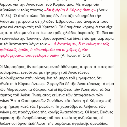
θάρρος γιά τήν Ἀνάσταση τοῦ Κυρίου μας. Μέ παρρησία
βεβαιώνουν τούς πάντας
«ὅτι ἠγέρθη ὁ Κύριος ὄντως»
(Λουκ.
κδ΄ 34). Ὁ ἀπόστολος Πέτρος δέν διστάζει νά κηρύξει τήν
Ἀνάσταση μπροστά σέ χιλιάδες Ἑβραίους, πού ἀνάμεσά τους
ἦταν καί σταυρωτές τοῦ Χριστοῦ. Τό θαυμάσιο κήρυγμά του εἶχε
ὡς ἀποτέλεσμα νά πιστέψουν τρεῖς χιλιάδες ἀκροατές. Το ἴδιο καί
ὁ εὐαγγελιστής Ἰωάννης βροντοφωνεῖ καί δίνει ἐπίσημη μαρτυρία
μέ τά θεόπνεστα λόγια του:
«...ὅ ἀκηκόαμεν, ὅ ἑωράκαμεν τοῖς
ὀφθαλμοῖς ἡμῶν, ὅ ἐθεασάμεθα και αἱ χεῖρες ἡμῶν
ἐψηλάφησαν... ἀπαγγέλομεν ὑμῖν»
(Α΄ Ἰωαν. α΄ 1-3).
Οἱ Μυροφόρες, ἄν καί φαινομενικά ἀδύναμες, ἀπροστάτευτες καί
φοβισμένες, ἐντούτοις μέ τήν χάρη τοῦ Ἀναστάντος
Κυρίουἔχυσαν στήν οἰκουμένη τό μύρο τοῦ μηνύματος ὅτι
«Ἀνέστη ὁ Κύριος ὄντως». Σφραγίδα δέ τῆς Ἀναστάσεως τό αἷμα
τῶν Μαρτύρων, τά δάκρυα καί οἱ ἱδρῶτες τῶν Ἀσκητῶν, τά διά
χάριτος τοῦ Ἁγίου Πνεύματος κείμενα τῶν ἀποφάσεων τῶν
Ἁγίων Ἐπτά Οἰκουμενικῶν Συνόδων «ὅτι ἀνέστη ὁ Κύριος» «τῆ
τρίτῃ ἡμέρᾳ κατά τάς Γραφάς». Τά χαριτόβρυτα λείψανα τῶν
Ἁγίων μας προάγγελος τῆς κοινῆς Ἀναστάσεως. Οἱ ἱερές Εἰκόνες
ἔκφραση τῆς ἀνορθώσεως τοῦ πεπτωκότος ἀνθρώπου, οἱ
βυζαντινοί ὕμνοι ἐκδήλωση τῆς οὐράνιας ἀγγελικῆς ὑμνωδίας.