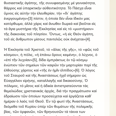
θυσιαστικῆς ἀγάπης, τῆς συνυφασμένης μέ γενναιότητα,
θάρρος καί ὑπαρκτικήν αὐθεντικότητα. Τό Πάσχα εἶναι
ὕμνος εἰς αὐτήν τήν ἐλευθερίαν, τήν «δι᾿ ἀγάπης
ἐνεργουμένην»[3] πίστιν, ἡ ὁποία δέν εἶναι ἰδικόν μας
κατόρθωμα, ἀλλά χάρις καί ἄνωθεν δωρεά καί βιοῦται εἰς
τά ἅγια μυστήρια τῆς Ἐκκλησίας καί εἰς τό «μυστήριον»
τῆς διακονίας τοῦ πλησίον. Ὄντως, «ἡ εἰς Θεὸν ἀγάπη,
τοῦ εἰς ἄνθρωπον μίσους παντελῶς οὐκ ἀνέχεται»[4].
Ἡ Ἐκκλησία τοῦ Χριστοῦ, τό «ἅλας τῆς γῆς», τό «φῶς τοῦ
κόσμου», ἡ πόλις, «ἡ ἐπάνω ὄρους κειμένη», ὁ λύχνος, ὁ
«ἐπὶ τῆν λυχνίαν»[5], δίδει ἐμπράκτως ἐν τῷ κόσμῳ
ἐνώπιον τῶν σημείων τῶν καιρῶν τήν μαρτυρίαν περί τῆς
ἐλθούσης χάριτος καί «τῆς ἐν ἡμῖν ἐλπίδος»[6]. Ὁ λόγος
τοῦ Σταυροῦ καί τῆς Ἀναστάσεως ἠχεῖ σήμερον ὡς
Εὐαγγέλιον εἰρήνης, καταλλαγῆς καί δικαιοσύνης. Ὁ
πόλεμος, τό μῖσος καί ἡ ἀδικία ἀντιστρατεύονται τάς
θεμελιώδεις χριστιανικάς ἀρχάς, διά τήν πραγμάτωσιν καί
ἑδραίωσιν τῶν ὁποίων προσεύχεται καί ἐργάζεται καθ᾿
ἡμέραν ὁ λαός τοῦ Θεοῦ. Ἐν τῷ φωτί τῆς Ἁναστάσεως,
δεόμεθα τοῦ Κυρίου ὑπέρ τῶν θυμάτων τῆς πολεμικῆς
βίας, τῶν ὀρφανῶν, τῶν θρηνουσῶν τά τέκνα των