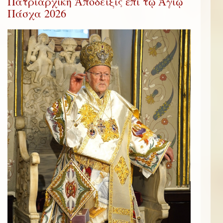
Πατριαρχική Ἀπόδειξις ἐπί τῷ Ἁγίῳ
Πάσχα 2026