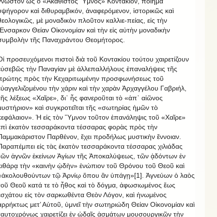
γνωστὸν ὡς ὁ «Ἀκάθιστος Ὕμνος» Κοντάκιον, ποίημα
ὑψήγορον καὶ διθυραμβικόν, ἀναφερόμενον, ἱστορικῶς καὶ
θεολογικῶς, μὲ μοναδικὸν πλοῦτον καλλιε-πείας, εἰς τὴν
Ἔνσαρκον Θείαν Οἰκονομίαν καὶ τὴν εἰς αὐτὴν μοναδικὴν
συμβολὴν τῆς Παναχράντου Θεομήτορος.
Οἱ προσευχόμενοι πιστοὶ διὰ τοῦ Κοντακίου τούτου χαιρετίζουν
εὐσεβῶς τὴν Παναγίαν μὲ ἀλλεπαλλήλους ἐπαναλήψεις τῆς
πρώτης πρὸς τὴν Κεχαριτωμένην προσφωνήσεως τοῦ
εὐαγγελιζομένου τὴν χάριν καὶ τὴν χαρὰν Ἀρχαγγέλου Γαβριήλ,
τῆς λέξεως «Χαῖρε», δι᾽ ἧς φανεροῦται τὸ «ἀπ᾽ αἰῶνος
μυστήριον» καὶ συγκροτεῖται τῆς «σωτηρίας ἡμῶν τὸ
κεφάλαιον». Ἡ εἰς τὸν Ὕμνον τοῦτον ἐπανάληψις τοῦ «Χαῖρε»
ἐπὶ ἑκατὸν τεσσαράκοντα τέσσαρας φορὰς πρὸς τὴν
Παμμακάριστον Παρθένον, ἔχει προδήλως μυστικὴν ἔννοιαν.
Παραπέμπει εἰς τὰς ἑκατὸν τεσσαράκοντα τέσσαρας χιλιάδας
τῶν ἁγνῶν ἐκείνων Ἁγίων τῆς Ἀποκαλύψεως, τῶν ᾀδόντων ἐν
κιθάρᾳ τὴν «καινὴν ᾠδὴν» ἐνώπιον τοῦ Θρόνου τοῦ Θεοῦ καὶ
«ἀκολουθούντων τῷ Ἀρνίῳ ὅπου ἂν ὑπάγῃ»[1]. Ἁγνεύων ὁ λαὸς
τοῦ Θεοῦ κατά τε τὸ ἦθος καὶ τὸ δόγμα, ἀφωσιωμένος ἕως
ἐσχάτου εἰς τὸν σαρκωθέντα Θεὸν Λόγον, καὶ ἡνωμένος
ἀρρήκτως μετ’ Αὐτοῦ, ὑμνεῖ τὴν σωτηριώδη Θείαν Οἰκονομίαν καὶ
ταυτοχρόνως χαιρετίζει ἐν ᾠδαῖς ᾀσμάτων μουσουργικῶν τὴν