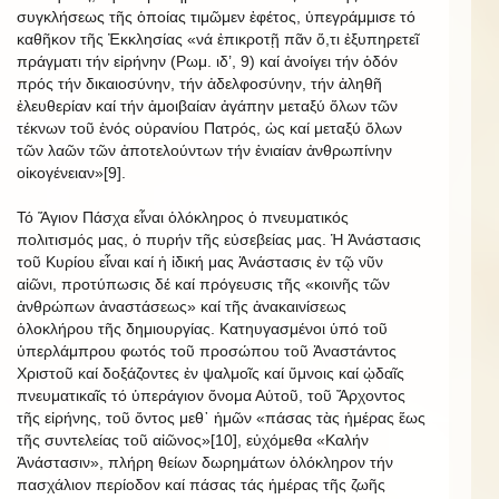
συγκλήσεως τῆς ὁποίας τιμῶμεν ἐφέτος, ὑπεγράμμισε τό
καθῆκον τῆς Ἐκκλησίας «νά ἐπικροτῇ πᾶν ὅ,τι ἐξυπηρετεῖ
πράγματι τήν εἰρήνην (Ρωμ. ιδ’, 9) καί ἀνοίγει τήν ὁδόν
πρός τήν δικαιοσύνην, τήν ἀδελφοσύνην, τήν ἀληθῆ
ἐλευθερίαν καί τήν ἀμοιβαίαν ἀγάπην μεταξύ ὅλων τῶν
τέκνων τοῦ ἑνός οὐρανίου Πατρός, ὡς καί μεταξύ ὅλων
τῶν λαῶν τῶν ἀποτελούντων τήν ἑνιαίαν ἀνθρωπίνην
οἰκογένειαν»[9].
Τό Ἅγιον Πάσχα εἶναι ὁλόκληρος ὁ πνευματικός
πολιτισμός μας, ὁ πυρήν τῆς εὐσεβείας μας. Ἡ Ἀνάστασις
τοῦ Κυρίου εἶναι καί ἡ ἰδική μας Ἀνάστασις ἐν τῷ νῦν
αἰῶνι, προτύπωσις δέ καί πρόγευσις τῆς «κοινῆς τῶν
ἀνθρώπων ἀναστάσεως» καί τῆς ἀνακαινίσεως
ὁλοκλήρου τῆς δημιουργίας. Κατηυγασμένοι ὑπό τοῦ
ὑπερλάμπρου φωτός τοῦ προσώπου τοῦ Ἀναστάντος
Χριστοῦ καί δοξάζοντες ἐν ψαλμοῖς καί ὕμνοις καί ᾠδαῖς
πνευματικαῖς τό ὑπεράγιον ὄνομα Αὐτοῦ, τοῦ Ἄρχοντος
τῆς εἰρήνης, τοῦ ὄντος μεθ᾿ ἡμῶν «πάσας τὰς ἡμέρας ἕως
τῆς συντελείας τοῦ αἰῶνος»[10], εὐχόμεθα «Καλήν
Ἀνάστασιν», πλήρη θείων δωρημάτων ὁλόκληρον τήν
πασχάλιον περίοδον καί πάσας τάς ἡμέρας τῆς ζωῆς