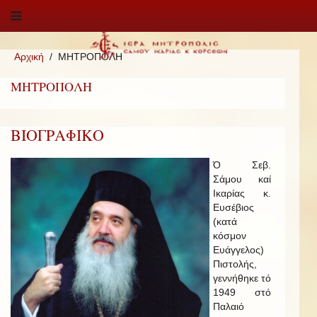
Αρχική
ΜΗΤΡΟΠΟΛΗ
ΜΗΤΡΟΠΟΛΗ
ΒΙΟΓΡΑΦΙΚΟ
Ό Σεβ.
Σάμου καί
Ικαρίας κ.
Ευσέβιος
(κατά
κόσμον
Ευάγγελος)
Πιστολής,
γεννήθηκε τό
1949 στό
Παλαιό