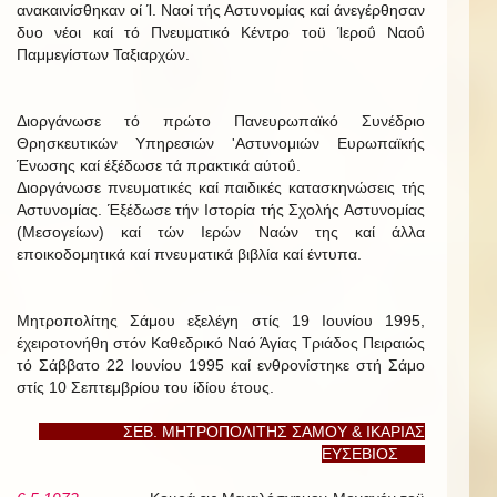
ανακαινίσθηκαν οί Ί. Ναοί τής Αστυνομίας καί άνεγέρθησαν
δυο νέοι καί τό Πνευματικό Κέντρο τοϋ Ίεροΰ Ναοΰ
Παμμεγίστων Ταξιαρχών.
Διοργάνωσε τό πρώτο Πανευρωπαϊκό Συνέδριο
Θρησκευτικών Υπηρεσιών 'Αστυνομιών Ευρωπαϊκής
Ένωσης καί έξέδωσε τά πρακτικά αύτοΰ.
Διοργάνωσε πνευματικές καί παιδικές κατασκηνώσεις τής
Αστυνομίας. Έξέδωσε τήν Ιστορία τής Σχολής Αστυνομίας
(Μεσογείων) καί τών Ιερών Ναών της καί άλλα
εποικοδομητικά καί πνευματικά βιβλία καί έντυπα.
Μητροπολίτης Σάμου εξελέγη στίς 19 Ιουνίου 1995,
έχειροτονήθη στόν Καθεδρικό Ναό Άγίας Τριάδος Πειραιώς
τό Σάββατο 22 Ιουνίου 1995 καί ενθρονίστηκε στή Σάμο
στίς 10 Σεπτεμβρίου του ίδίου έτους.
ΣΕΒ. ΜΗΤΡΟΠΟΛΙΤΗΣ ΣΑΜΟΥ & ΙΚΑΡΙΑΣ
ΕΥΣΕΒΙΟΣ