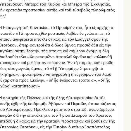
Ὑπερένδοξον Μητέρα τοῦ Κυρίου καὶ Μητέρα τῆς Ἐκκλησίας,
τὴν κραταιὰν προστασίαν αὐτῆς καὶ τοῦ εὐσεβοῦς πληρώματός
της!
Ἡ Εἰσαγωγὴ τοῦ Κοντακίου, τὸ Προοίμιόν του, ἦτο ἐξ ἀρχῆς τὸ
γνωστὸν «Τὸ προσταχθὲν μυστικῶς λαβὼν ἐν γνώσει…», τὸ
ὁποῖον ἀναφέρεται ἀποκλειστικῶς εἰς τὸν Εὐαγγελισμὸν τῆς
Θεοτόκου, ὅπερ φανεροῖ ὅτι ὁ ὅλος ὕμνος προσιδιάζει εἰς τὴν
μεγάλην αὐτὴν ἑορτήν, τῆς ὁποίας καὶ σήμερον ἀκόμη ἡ ὅλη
Ἀκολουθία τῶν «Χαιρετισμῶν» ἀποτελεῖ ὡραῖον καὶ καλλιανθῆ
προεόρτιον καὶ μεθέορτον στέφανον. Ἐν τῇ πορείᾳ, καθιερώθη
νέος εἰσαγωγικὸς ὕμνος, τὸ «Τῇ Ὑπερμάχῳ Στρατηγῷ τὰ
νικητήρια», προκει-μένου νὰ ἐκφρασθῇ ἡ εὐγνώμων τοῦ λαοῦ
εὐχαριστία πρὸς Ἐκείνην, «δι’ ἧς ἐγείρονται τρόπαια», «δι’ ἧς
ἐχθροὶ καταπίπτουσι!»
Ἡ σωτηρία τῆς Πόλεως καὶ τῆς ὅλης Αὐτοκρατορίας ἐκ τῆς
δεινῆς ἐχθρικῆς ἐπιδρομῆς Ἀβάρων καὶ Περσῶν, ἀπουσιάζοντος
τοῦ Αὐτοκράτορος Ἡρακλείου μετὰ τοῦ στρατοῦ, ἀγωνιζομένου
μακρὰν διὰ τὴν ἐπανάκτησιν τοῦ Τιμίου Σταυροῦ τοῦ Χριστοῦ,
ἀπεδόθη δικαίως εἰς τὴν κραταιὰν προστασίαν καὶ βοήθειαν τῆς
Ὑπεραγίας Θεοτόκου, εἰς τὴν Ὁποίαν ὁ κτίτωρ Ἰσαπόστολος