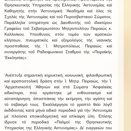
Θρησκευτικής Υπηρεσίας τής Ελληνικής 'Αστυνομίας καί
Καθηγητής στήν 'Αστυνομική 'Ακαδημία καί όλες τίς
Σχολές τής 'Αστυνομίας καί τοΰ Πυροσβεστικού Σώματος.
Παράλληλα ύπηρέτησε ώς Διευθυντής τοΰ ιδιαιτέρου
Γραφείου τοΰ Σεβασμιωτάτου Μητροπολίτου Πειραιώς κ.
Καλλινίκου. Υπεύθυνος στόν τομέα τών ιερατικών
κλήσεων, πνευματικός καί εξομολόγος τής νεανικής
προσπαθείας τής Ί. Μητροπόλεως Πειραιώς καί
συνεργάτης τοΰ Ραδιοφωνικού Σταθμού τής «Πειραϊκής
'Εκκλησίας».
'Ανέπτυξε σημαντική κηρυκτική, κοινωνική, φιλανθρωπική
καί ιεραποστολική δράση στήν Ί. Μητρ. Πειραιώς, τήν Ί.
'Αρχιεπισκοπή 'Αθηνών καί στά Σώματα 'Ασφαλείας
ειδικότερα, πού εργάστηκε μέ ενθουσιασμό καί
αύταπάρνηση. άποσπάσας τήν εκτίμηση, τήν αγάπη καί
τό σεβασμό τους. Έκαλλιέργησε τό γραπτό θείο λόγ0
έκδίδοντας κατά μήνα ειδικό περιοδικό γιά τήν 'Αστυνομία
μέ πλούσια εποικοδομητική καί επίκαιρη ύλη. Επίσης
ίδρυσε τό περιοδικό «Παλμοί της Θρησκευτικής
Υπηρεσίας της Ελληνικής Αστυνομίας». Δι' ενεργειών του