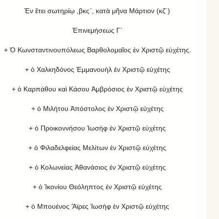
Ἐν ἔτει σωτηρίῳ ,βκς´, κατὰ μῆνα Μάρτιον (κζ´)
Ἐπινεμήσεως Γ´
+ Ὁ Κωνσταντινουπόλεως Βαρθολομαῖος ἐν Χριστῷ εὐχέτης.
+ ὁ Χαλκηδόνος Ἐμμανουὴλ ἐν Χριστῷ εὐχέτης
+ ὁ Καρπάθου καὶ Κάσου Ἀμβρόσιος ἐν Χριστῷ εὐχέτης
+ ὁ Μιλήτου Ἀπόστολος ἐν Χριστῷ εὐχέτης
+ ὁ Προικοννήσου Ἰωσὴφ ἐν Χριστῷ εὐχέτης
+ ὁ Φιλαδελφείας Μελίτων ἐν Χριστῷ εὐχέτης
+ ὁ Κολωνείας Ἀθανάσιος ἐν Χριστῷ εὐχέτης
+ ὁ Ἰκονίου Θεόληπτος ἐν Χριστῷ εὐχέτης
+ ὁ Μπουένος Ἄϊρες Ἰωσὴφ ἐν Χριστῷ εὐχέτης