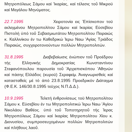
Μητροπόλεως Σάμου καί ’Ικαρίας, καί τέλεσις τοΰ Μικροϋ
καί Μεγάλου Μηνύματος.
22.7.1995
Χειροτονία εις ’Επίσκοπον τοϋ
εκλεγμένου Μητροπολίτου Σάμου καί Ικαρίας Εύσεβίου
Πιστολή ύπό τοΰ Σεβασμιωτάτου Μητροπολίτου Πειραιώς
κ. Καλλινίκου έν τω Καθεδρικώ Ίερω Ναω 'Αγίας Τριάδος
Πειραιώς, συγχειροτονούντων πολλών Μητροπολιτών.
31.8.1995
Διαβεβαίωσις ένώπιον τοΰ Προέδρου
τής Ελληνικής Δημοκρατίας Κωνσταντίνου
Στεφανόπουλου παρουσία τοΰ ’Αρχιεπισκόπου ’Αθηνών
καί πάσης Ελλάδος (κυροϋ) Σεραφείμ. Άναγνωρισθείς καί
κατασταθείς μέ τό άπό 23.8.1995 Προεδρικόν Διάταγμα
(Φ.Ε.Κ. 146/30.8.1995 τεϋχος Ν.Π.Δ.Δ.).
10.9.1995
Τελετή ένθρονίσεως τοϋ Μητροπολίτου
Σάμου κ. Εύσεβίου έν τω Μητροπολιτικώ Ίερω Ναω 'Αγίου
Νικολάου Βαθέος. ύπό τοΰ Τοποτηρητοΰ τής Ίερας
Μητροπόλεως Σάμου καί Ικαρίας Μητροπολίτου Χίου κ.
Διονυσίου, συμπροσευχομένων πολλών Μητροπολιτών
καί πλήθους λαοΰ.