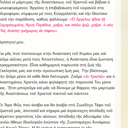
Πολλοί οἱ μάρτυρες τῆς Ἀναστάσεως τοῦ Χριστοῦ καί βέβαια ὁ
λευκοφορεμένος Ἄγγελος ἡ ἐπιβεβαίωση τοῦ οὐρανοῦ στις
Μυροφόρες σύμφωνα μέ τούς Εὐαγγελιστές καί τήν Θεοτόκο
κατά τήν παράδοση, καθώς ψάλλουμε:
«Ὁ ἄγγελος ἐβόα τῇ
Κεχαριτωμένη, Ἁγνή Παρθένε, χαῖρε, και πάλιν ἐρῷ, χαῖρε· ὁ σός
Υἱός ἀνέστη τριήμερος ἐκ τάφου».
Ἀγαπητοί μου,
Για μᾶς πού πιστεύουμε στήν Ἀνάσταση τοῦ Κυρίου μας καί
ζοῦμε αἰῶνες μετά τούς Ἀποστόλους, ἡ Ἀνάσταση εἶναι ζωντανή
πραγματικότητα. Εἶναι καθημερινή παρουσία στή ζωή τῆς
Ἐκκλησίας μας καί στήν προσωπική ζωή μας. Τήν βλέπουμε,
τήν ζοῦμε μέσα σέ κάθε θεία Λειτουργία. Ζοῦμε
«ἐν Χριστῷ»
και ὁ
Ἀναστημένος Χριστός κάνει ψηλαφητή τήν παρουσία Του μέσα
μας. Ἔτσι μποροῦμε καί μεῖς νά δίνουμε μέ θάρρος τήν μαρτυρία
τῆς Ἀναστάσεως τοῦ Χριστοῦ παντοῦ καί πάντοτε.
Το Ἅγιο Φῶς πού ἀνάβει και θα ἀνάβει στό Ζωοδόχο Τάφο τοῦ
Χριστοῦ μας, ἀποτελεῖ καί σήμερα μιά ἀτράνταχτη ἀπόδειξη τοῦ
μέγιστου γεγονότος τῶν αἰώνων, ἀπόδειξη τῆς ἀδυναμίας τῶν
κενῶν ἄθεων ἰδεολογιῶν ἐνώπιον τῆς Ζωοπαρόχου δυνάμεως
τοῦ Κενοῦ Τάφου. Ἡ δέ εἰρήνη ἡ ἐκπηγάσασα ἐκ τῆς