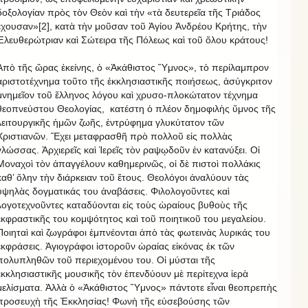
δοξολογίαν πρὸς τὸν Θεὸν καὶ τὴν «τὰ δευτερεῖα τῆς Τριάδος
ἔχουσαν»[2], κατὰ τὴν μοῦσαν τοῦ Ἁγίου Ἀνδρέου Κρήτης, τὴν
Ἐλευθερώτριαν καὶ Σώτειρα τῆς Πόλεως καὶ τοῦ ὅλου κράτους!
Ἀπὸ τῆς ὥρας ἐκείνης, ὁ «Ἀκάθιστος Ὕμνος», τὸ περίλαμπρον
ἀριστοτέχνημα τοῦτο τῆς ἐκκλησιαστικῆς ποιήσεως, ἀσύγκριτον
μνημεῖον τοῦ ἕλληνος λόγου καὶ χρυσο-πλοκώτατον τέχνημα
θεοπνεύστου Θεολογίας, κατέστη ὁ πλέον δημοφιλὴς ὕμνος τῆς
λειτουργικῆς ἡμῶν ζωῆς, ἐντρύφημα γλυκύτατον τῶν
Χριστιανῶν. Ἔχει μεταφρασθῆ πρὸ πολλοῦ εἰς πολλὰς
γλώσσας. Ἀρχιερεῖς καὶ Ἱερεῖς τὸν ραψῳδοῦν ἐν κατανύξει. Οἱ
Μοναχοὶ τὸν ἀπαγγέλουν καθημερινῶς, οἱ δὲ πιστοὶ πολλάκις
καθ’ ὅλην τὴν διάρκειαν τοῦ ἔτους. Θεολόγοι ἀναλύουν τὰς
ὑψηλὰς δογματικάς του ἀναβάσεις. Φιλολογοῦντες καὶ
λογοτεχνοῦντες καταδύονται εἰς τοὺς ὡραίους βυθοὺς τῆς
ἐκφραστικῆς του κομψότητος καὶ τοῦ ποιητικοῦ του μεγαλείου.
Ποιηταὶ καὶ ζωγράφοι ἐμπνέονται ἀπὸ τὰς φωτεινὰς λυρικάς του
ἐκφράσεις. Ἁγιογράφοι ἱστοροῦν ὡραίας εἰκόνας ἐκ τῶν
πολυπληθῶν τοῦ περιεχομένου του. Οἱ μύσται τῆς
ἐκκλησιαστικῆς μουσικῆς τὸν ἐπενδύουν μὲ περίτεχνα ἱερὰ
μελίσματα. Ἀλλὰ ὁ «Ἀκάθιστος Ὕμνος» πάντοτε εἶναι θεοπρεπὴς
προσευχὴ τῆς Ἐκκλησίας! Φωνὴ τῆς εὐσεβούσης τῶν