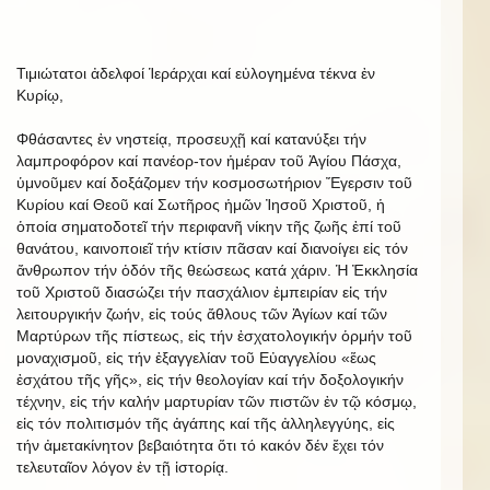
Τιμιώτατοι ἀδελφοί Ἱεράρχαι καί εὐλογημένα τέκνα ἐν
Κυρίῳ,
Φθάσαντες ἐν νηστείᾳ, προσευχῇ καί κατανύξει τήν
λαμπροφόρον καί πανέορ-τον ἡμέραν τοῦ Ἁγίου Πάσχα,
ὑμνοῦμεν καί δοξάζομεν τήν κοσμοσωτήριον Ἔγερσιν τοῦ
Κυρίου καί Θεοῦ καί Σωτῆρος ἡμῶν Ἰησοῦ Χριστοῦ, ἡ
ὁποία σηματοδοτεῖ τήν περιφανῆ νίκην τῆς ζωῆς ἐπί τοῦ
θανάτου, καινοποιεῖ τήν κτίσιν πᾶσαν καί διανοίγει εἰς τόν
ἄνθρωπον τήν ὁδόν τῆς θεώσεως κατά χάριν. Ἡ Ἐκκλησία
τοῦ Χριστοῦ διασώζει τήν πασχάλιον ἐμπειρίαν εἰς τήν
λειτουργικήν ζωήν, εἰς τούς ἄθλους τῶν Ἁγίων καί τῶν
Μαρτύρων τῆς πίστεως, εἰς τήν ἐσχατολογικήν ὁρμήν τοῦ
μοναχισμοῦ, εἰς τήν ἐξαγγελίαν τοῦ Εὐαγγελίου «ἕως
ἐσχάτου τῆς γῆς», εἰς τήν θεολογίαν καί τήν δοξολογικήν
τέχνην, εἰς τήν καλήν μαρτυρίαν τῶν πιστῶν ἐν τῷ κόσμῳ,
εἰς τόν πολιτισμόν τῆς ἀγάπης καί τῆς ἀλληλεγγύης, εἰς
τήν ἀμετακίνητον βεβαιότητα ὅτι τό κακόν δέν ἔχει τόν
τελευταῖον λόγον ἐν τῇ ἱστορίᾳ.