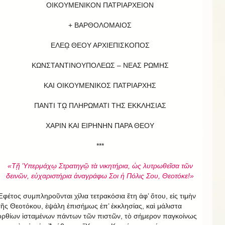
ΟΙΚΟΥΜΕΝΙΚΟΝ ΠΑΤΡΙΑΡΧΕΙΟΝ
+ ΒΑΡΘΟΛΟΜΑΙΟΣ
ΕΛΕῼ ΘΕΟΥ ΑΡΧΙΕΠΙΣΚΟΠΟΣ
ΚΩΝΣΤΑΝΤΙΝΟΥΠΟΛΕΩΣ – ΝΕΑΣ ΡΩΜΗΣ
ΚΑΙ ΟΙΚΟΥΜΕΝΙΚΟΣ ΠΑΤΡΙΑΡΧΗΣ
ΠΑΝΤΙ Τῼ ΠΛΗΡΩΜΑΤΙ ΤΗΣ ΕΚΚΛΗΣΙΑΣ
ΧΑΡΙΝ ΚΑΙ ΕΙΡΗΝΗΝ ΠΑΡΑ ΘΕΟΥ
***
«Τῇ Ὑπερμάχῳ Στρατηγῷ τὰ νικητήρια, ὡς λυτρωθεῖσα τῶν
δεινῶν, εὐχαριστήρια ἀναγράφω Σοι ἡ Πόλις Σου, Θεοτόκε!»
Ἐφέτος συμπληροῦνται χίλια τετρακόσια ἔτη ἀφ’ ὅτου, εἰς τιμὴν
τῆς Θεοτόκου, ἐψάλη ἐπισήμως ἐπ’ ἐκκλησίας, καὶ μάλιστα
ὀρθίων ἱσταμένων πάντων τῶν πιστῶν, τὸ σήμερον παγκοίνως