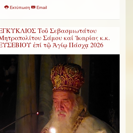
Εκτύπωση
Email
ΕΓΚΥΚΛΙΟΣ Τοῦ Σεβασμιωτάτου
Μητροπολίτου Σάμου καί Ἰκαρίας κ.κ.
ΕΥΣΕΒΙΟΥ ἐπί τῷ Ἁγίῳ Πάσχᾳ 2026