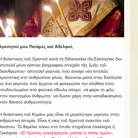
Ἀγαπητοί μου Πατέρες καί Ἀδελφοί,
Ἡ Ἀνάσταση τοῦ Χριστοῦ κατά τή διδασκαλία τῆςἘκκλησίας δεν
ἀποτελεῖ μόνο κάποιο βιογραφικό στοιχεῖο τῆς ζωῆς τοῦ
Θεανθρώπου· ἀποτελεῖ γεγονός πού ἀνοίγει νέα ἐντελῶς
προοπτική στό ἀνθρώπινο γένος. Βιώνεται μέσα στην Εκκλησία
ὡς ἕνα γεγονός πού ἔρχεται νά φανερώσει την ἀλήθεια στον
ὑποδουλωμένο στά ψεύτικα εἴδωλα κόσμο· νά φέρει τό φῶς
στόν σκοτισμένο ἄνθρωπο· νά δώσει χάρη στήν καταδικασμένη
στόν θάνατο ἀνθρωπότητα.
Ἡ Ἀνάσταση τοῦ Κυρίου μας εἶναι τό μεγαλύτερο γεγονός στήν
ἀνθρώπινη ἱστορία. Εἶναι ἡ νίκη τοῦ Χριστοῦ ἐναντίον τοῦ
θανάτου. Τό θεμέλιο πάνω στό ὁποῖο στηρίζεται ὁλόκληρη ἡ
Ἐκκλησία.
«Εἰ Χριστός οὐκἐγήγερται, ματαία ἡ πίστις ὑμῶν»
,