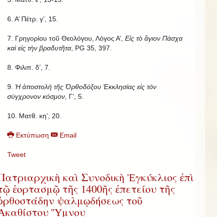
6. Α’ Πέτρ. γ’, 15.
7. Γρηγορίου τοῦ Θεολόγου, Λόγος Α’,
Εἰς τὸ ἅγιον Πάσχα
καὶ εἰς τὴν βραδυτῆτα
, PG 35, 397.
8. Φιλιπ. δ’, 7.
9.
Ἡ ἀποστολή τῆς Ὀρθοδόξου Ἐκκλησίας εἰς τόν
σύγχρονον κόσμον
, Γ’, 5.
10. Ματθ. κη’, 20.
Εκτύπωση
Email
Tweet
Πατριαρχικὴ καὶ Συνοδικὴ Ἐγκύκλιος ἐπὶ
τῷ ἑορτασμῷ τῆς 1400ῆς ἐπετείου τῆς
ὀρθοστάδην ψαλμῳδήσεως τοῦ
Ἀκαθίστου Ὕμνου