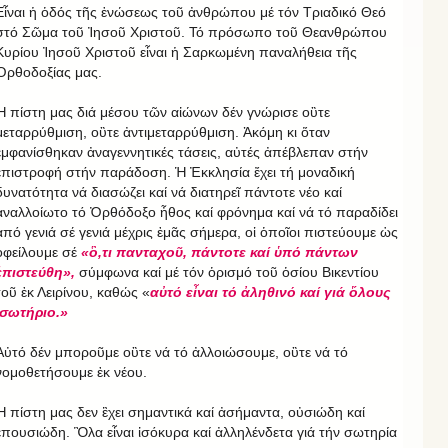
Εἶναι ἡ ὁδός τῆς ἑνώσεως τοῦ ἀνθρώπου μέ τόν Τριαδικό Θεό
στό Σῶμα τοῦ Ἰησοῦ Χριστοῦ. Τό πρόσωπο τοῦ Θεανθρώπου
Κυρίου Ἰησοῦ Χριστοῦ εἶναι ἡ Σαρκωμένη παναλήθεια τῆς
Ὀρθοδοξίας μας.
Ἡ πίστη μας διά μέσου τῶν αἰώνων δέν γνώρισε οὒτε
μεταρρύθμιση, οὒτε ἀντιμεταρρύθμιση. Ἀκόμη κι ὅταν
ἐμφανίσθηκαν ἀναγεννητικές τάσεις, αὐτές ἀπέβλεπαν στήν
ἐπιστροφή στήν παράδοση. Ἡ Ἐκκλησία ἔχει τή μοναδική
δυνατότητα νά διασώζει καί νά διατηρεῖ πάντοτε νέο καί
ἀναλλοίωτο τό Ὀρθόδοξο ἦθος καί φρόνημα καί νά τό παραδίδει
ἀπό γενιά σέ γενιά μέχρις ἐμᾶς σήμερα, οἱ ὁποῖοι πιστεύουμε ὡς
ὀφείλουμε σέ
«ὃ,τι πανταχοῦ, πάντοτε καί ὑπό πάντων
ἐπιστεύθη»,
σύμφωνα καί μέ τόν ὁρισμό τοῦ ὁσίου Βικεντίου
τοῦ ἐκ Λειρίνου, καθώς «
αὐτό εἶναι τό ἀληθινό καί γιά ὅλους
σωτήριο.»
Αὐτό δέν μποροῦμε οὒτε νά τό ἀλλοιώσουμε, οὒτε νά τό
νομοθετήσουμε ἐκ νέου.
Ἡ πίστη μας δεν ἒχει σημαντικά καί ἀσήμαντα, οὐσιώδη καί
ἐπουσιώδη. Ὃλα εἶναι ἰσόκυρα καί ἀλληλένδετα γιά τήν σωτηρία