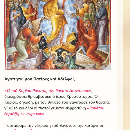
Ἀγαπητοί μου Πατέρες καί Ἀδελφοί,
«Ὁ τοῦ Κυρίου θάνατος τόν θάνατο ἐθανάτωσε»
,
διακηρύσσει θριαμβευτικά ὁ ἱερός Χρυσόστομος. Ὁ
Κύριος, δηλαδή, μέ τόν θάνατό του θανάτωσε τόν θάνατο,
γι’ αὐτό καί ὅλοι οἱ πιστοί γεμάτοι εὐφροσύνη
«θανάτου
ἑορτάζομεν νέκρωσιν»
.
Γιορτάζουμε τήν νέκρωση τοῦ θανάτου, τήν κατάργηση