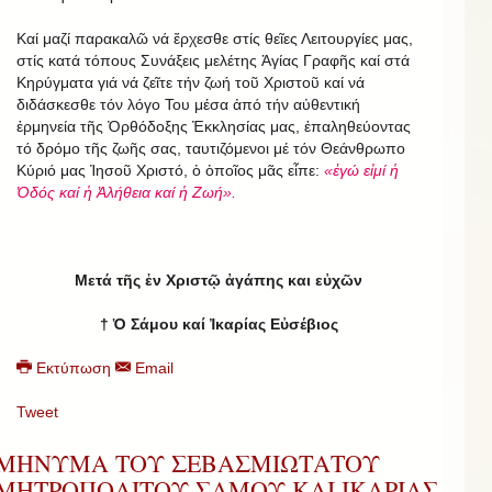
Καί μαζί παρακαλῶ νά ἔρχεσθε στίς θεῖες Λειτουργίες μας,
στίς κατά τόπους Συνάξεις μελέτης Ἁγίας Γραφῆς καί στά
Κηρύγματα γιά νά ζεῖτε τήν ζωή τοῦ Χριστοῦ καί νά
διδάσκεσθε τόν λόγο Του μέσα ἀπό τήν αὐθεντική
ἑρμηνεία τῆς Ὀρθόδοξης Ἐκκλησίας μας, ἐπαληθεύοντας
τό δρόμο τῆς ζωῆς σας, ταυτιζόμενοι μέ τόν Θεάνθρωπο
Κύριό μας Ἰησοῦ Χριστό, ὁ ὁποῖος μᾶς εἶπε:
«ἐγώ εἰμί ἡ
Ὁδός καί ἡ Ἀλήθεια καί ἡ Ζωή».
Μετά τῆς ἐν Χριστῷ ἀγάπης και εὐχῶν
† Ὁ Σάμου καί Ἰκαρίας Εὐσέβιος
Εκτύπωση
Email
Tweet
ΜΗΝΥΜΑ ΤΟΥ ΣΕΒΑΣΜΙΩΤΑΤΟΥ
ΜΗΤΡΟΠΟΛΙΤΟΥ ΣΑΜΟΥ ΚΑΙ ΙΚΑΡΙΑΣ