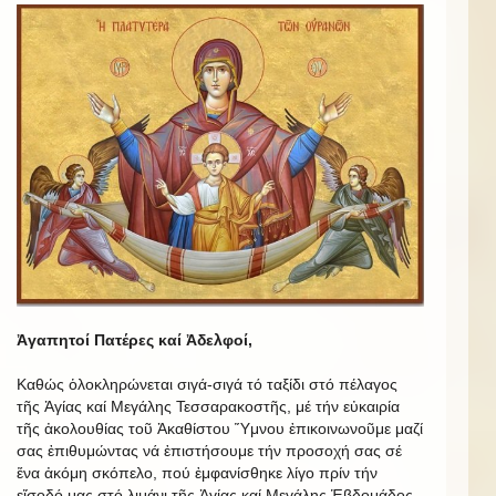
Ἀγαπητοί Πατέρες καί Ἀδελφοί,
Καθώς ὁλοκληρώνεται σιγά-σιγά τό ταξίδι στό πέλαγος
τῆς Ἁγίας καί Μεγάλης Τεσσαρακοστῆς, μέ τήν εὐκαιρία
τῆς ἀκολουθίας τοῦ Ἀκαθίστου Ὕμνου ἐπικοινωνοῦμε μαζί
σας ἐπιθυμώντας νά ἐπιστήσουμε τήν προσοχή σας σέ
ἕνα ἀκόμη σκόπελο, πού ἐμφανίσθηκε λίγο πρίν τήν
εἴσοδό μας στό λιμάνι τῆς Ἁγίας καί Μεγάλης Ἑβδομάδος.