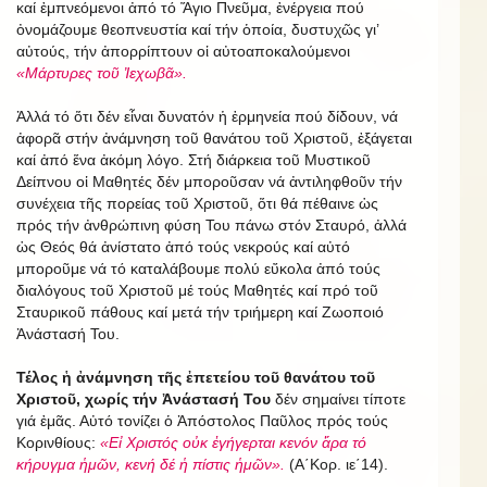
καί ἐμπνεόμενοι ἀπό τό Ἅγιο Πνεῦμα, ἐνέργεια πού
ὀνομάζουμε θεοπνευστία καί τήν ὁποία, δυστυχῶς γι’
αὐτούς, τήν ἀπορρίπτουν οἱ αὐτοαποκαλούμενοι
«Μάρτυρες τοῦ Ἰεχωβᾶ».
Ἀλλά τό ὅτι δέν εἶναι δυνατόν ἡ ἑρμηνεία πού δίδουν, νά
ἀφορᾶ στήν ἀνάμνηση τοῦ θανάτου τοῦ Χριστοῦ, ἐξάγεται
καί ἀπό ἕνα ἀκόμη λόγο. Στή διάρκεια τοῦ Μυστικοῦ
Δείπνου οἱ Μαθητές δέν μποροῦσαν νά ἀντιληφθοῦν τήν
συνέχεια τῆς πορείας τοῦ Χριστοῦ, ὅτι θά πέθαινε ὡς
πρός τήν ἀνθρώπινη φύση Του πάνω στόν Σταυρό, ἀλλά
ὡς Θεός θά ἀνίστατο ἀπό τούς νεκρούς καί αὐτό
μποροῦμε νά τό καταλάβουμε πολύ εὔκολα ἀπό τούς
διαλόγους τοῦ Χριστοῦ μέ τούς Μαθητές καί πρό τοῦ
Σταυρικοῦ πάθους καί μετά τήν τριήμερη καί Ζωοποιό
Ἀνάστασή Του.
Τέλος ἡ ἀνάμνηση τῆς ἐπετείου τοῦ θανάτου τοῦ
Χριστοῦ, χωρίς τήν Ἀνάστασή Του
δέν σημαίνει τίποτε
γιά ἐμᾶς. Αὐτό τονίζει ὁ Ἀπόστολος Παῦλος πρός τούς
Κορινθίους:
«Εἰ Χριστός οὐκ ἐγήγερται κενόν ἄρα τό
κήρυγμα ἡμῶν, κενή δέ ἡ πίστις ἡμῶν».
(Α΄Κορ. ιε΄14).