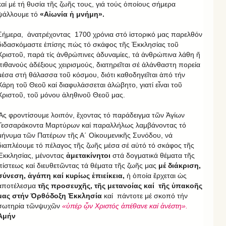
καί μέ τή θυσία τῆς ζωῆς τους, γιά τούς ὁποίους σήμερα
ψάλλουμε τό
«Αἰωνία ἡ μνήμη».
Σήμερα, ἀνατρέχοντας 1700 χρόνια στό ἱστορικό μας παρελθόν
διδασκόμαστε ἐπίσης πώς τό σκάφος τῆς Ἐκκλησίας τοῦ
Χριστοῦ, παρά τίς ἀνθρώπινες ἀδυναμίες, τά ἀνθρώπινα λάθη ἤ
πιθανούς ἀδέξιους χειρισμούς, διατηρεῖται σέ ἀλάνθαστη πορεία
μέσα στή θάλασσα τοῦ κόσμου, διότι καθοδηγεῖται ἀπό τήν
Χάρη τοῦ Θεοῦ καί διαφυλάσσεται ἀλώβητο, γιατί εἶναι τοῦ
Χριστοῦ, τοῦ μόνου ἀληθινοῦ Θεοῦ μας.
Ἄς φροντίσουμε λοιπόν, ἔχοντας τό παράδειγμα τῶν Ἁγίων
Τεσσαράκοντα Μαρτύρων καί παραλλήλως λαμβάνοντας τό
μήνυμα τῶν Πατέρων τῆς Α΄ Οἰκουμενικῆς Συνόδου, νά
διαπλέουμε τό πέλαγος τῆς ζωῆς μέσα σέ αὐτό τό σκάφος τῆς
Ἐκκλησίας, μένοντας
ἀμετακίνητοι
στά δογματικά θέματα τῆς
πίστεως καί διευθετῶντας τά θέματα τῆς ζωῆς μας
μέ διάκριση,
σύνεση, ἀγάπη καί κυρίως ἐπιείκεια,
ἡ ὁποία ἔρχεται ὡς
ἀποτέλεσμα
τῆς προσευχῆς, τῆς μετανοίας καί τῆς ὑπακοῆς
μας στήν Ὀρθόδοξη Ἐκκλησία
καί πάντοτε μέ σκοπό τήν
σωτηρία τῶνψυχῶν
«ὑπέρ ᾧν Χριστός ἀπέθανε καί ἀνέστη».
Ἀμήν