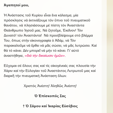
Ἀγαπητοί μου,
Ἡ Ἀνάστασις τοῦ Κυρίου εἶναι ἕνα κάλεσμα, μία
πρόσκλησις νά ἐκτινάξουμε τόν ὕπνο τοῦ πνευματικοῦ
θανάτου, νά πλησιάσουμε μέ πίστη τόν Ἀναστάντα
Θεάνθρωπο Ἰησοῦ μας. Νά ζητοῦμε, Ἐκεῖνον! Τόν
Δυνατό! τόν Ἀναστάντα! Νά προσβλέψουμε στό βλέμμα
Του, ὅπως στήν εἰκονογραφία ὁ Ἀδάμ, νά Τόν
παρακαλοῦμε νά ἔρθει νά μᾶς σώσει, νά μᾶς λυτρώσει. Καί
θά τό κάνει. Δέν μπορεῖ νά μήν τό κάνει. Γι’ αὐτό
ἀναστήθηκε,
«διά τήν δικαίωσιν ἡμῶν»
.
Εὔχομαι σέ ὅλους σας καί τίς οἰκογένειές σας πλουσία τήν
Χάριν καί τήν Εὐλογίαν τοῦ Ἀναστάντος Λυτρωτοῦ μας καί
διαρκῆ τήν πνευματική Ἀνάσταση ὅλων.
Χριστός Ἀνέστη! Ἀληθῶς Ἀνέστη!
Ὁ Ἐπίσκοπός Σας
† Ὁ Σάμου καί Ἰκαρίας Εὐσέβιος