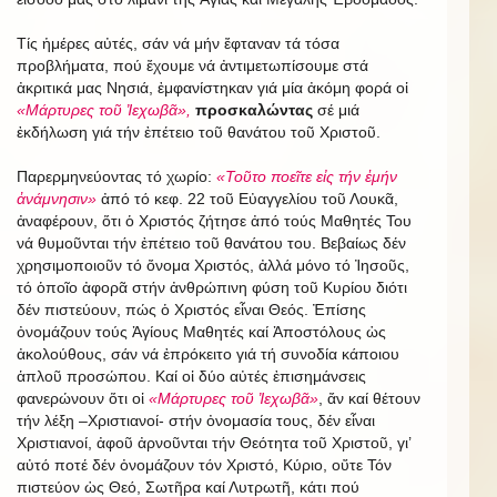
Τίς ἡμέρες αὐτές, σάν νά μήν ἔφταναν τά τόσα
προβλήματα, πού ἔχουμε νά ἀντιμετωπίσουμε στά
ἀκριτικά μας Νησιά, ἐμφανίστηκαν γιά μία ἀκόμη φορά οἱ
«Μάρτυρες τοῦ Ἰεχωβᾶ»,
προσκαλώντας
σέ μιά
ἐκδήλωση γιά τήν ἐπέτειο τοῦ θανάτου τοῦ Χριστοῦ.
Παρερμηνεύοντας τό χωρίο:
«Τοῦτο ποεῖτε εἰς τήν ἐμήν
ἀνάμνησιν»
ἀπό τό κεφ. 22 τοῦ Εὐαγγελίου τοῦ Λουκᾶ,
ἀναφέρουν, ὅτι ὁ Χριστός ζήτησε ἀπό τούς Μαθητές Του
νά θυμοῦνται τήν ἐπέτειο τοῦ θανάτου του. Βεβαίως δέν
χρησιμοποιοῦν τό ὄνομα Χριστός, ἀλλά μόνο τό Ἰησοῦς,
τό ὁποῖο ἀφορᾶ στήν ἀνθρώπινη φύση τοῦ Κυρίου διότι
δέν πιστεύουν, πώς ὁ Χριστός εἶναι Θεός. Ἐπίσης
ὀνομάζουν τούς Ἁγίους Μαθητές καί Ἀποστόλους ὡς
ἀκολούθους, σάν νά ἐπρόκειτο γιά τή συνοδία κάποιου
ἁπλοῦ προσώπου. Καί οἱ δύο αὐτές ἐπισημάνσεις
φανερώνουν ὅτι οἱ
«Μάρτυρες τοῦ Ἰεχωβᾶ»
, ἄν καί θέτουν
τήν λέξη –Χριστιανοί- στήν ὀνομασία τους, δέν εἶναι
Χριστιανοί, ἀφοῦ ἀρνοῦνται τήν Θεότητα τοῦ Χριστοῦ, γι’
αὐτό ποτέ δέν ὀνομάζουν τόν Χριστό, Κύριο, οὔτε Τόν
πιστεύον ὡς Θεό, Σωτῆρα καί Λυτρωτῆ, κάτι πού