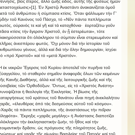
γέννησις, βίος ἕτερος, ἄλλο ζωῆς εἶδος, αὐτῆς τῆς φύσεως ἡμῶν
μεταστοιχείωσις»[1]. Ἐν Χριστῷ Ἀναστάντι ἀνακαινίζεται ὁμοῦ
μετά τοῦ ἀνθρώπου ἡ σύμπασα κτίσις. Ὅταν ψάλλωμεν τήν Γ’
ᾠδήν τοῦ Κανόνος τοῦ Πάσχα, τό «Νῦν πάντα πεπλήρωται
φωτός, οὐρανός τε καί γῆ καί τά καταχθόνια·
ἑορταζέτω γοῦν
πᾶσα κτίσις τήν ἔγερσιν Χριστοῦ, ἐν ᾗ ἐστερέωται», τότε
διακηρύσσεται ὅτι ὁλόκληρον τό σύμπαν εἶναι στερεωμένον καί
πλῆρες ἀνεσπέρου φωτός. Ὄχι μόνον διά τήν ἱστορίαν τοῦ
ἀνθρωπίνου γένους, ἀλλά καί διά τήν ὅλην δημιουργίαν, ἰσχύει
τό «πρό Χριστοῦ» καί τό «μετά Χριστόν».
Ἡ ἐκ νεκρῶν Ἔγερσις τοῦ Κυρίου ἀποτελεῖ τόν πυρῆνα τοῦ
Εὐαγγελίου, τό σταθερόν σημεῖον ἀναφορᾶς ὅλων τῶν κειμένων
τῆς Καινῆς Διαθήκης, ἀλλά καί τῆς λειτουργικῆς ζωῆς καί τῆς
εὐσεβείας τῶν Ὀρθοδόξων. Ὄντως, εἰς τό «Χριστός Ἀνέστη»
συνοψίζεται ἡ θεολογία τῆς Ἐκκλησίας. Ἡ βίωσις τῆς
καταργήσεως τοῦ κράτους τοῦ θανάτου εἶναι πηγή ἀνεκλαλήτου
χαρᾶς, «ἐλευθέρας ἀπό τάς δεσμεύσεις αὐτοῦ τοῦ κόσμου».
«Χαρᾶς τά πάντα πεπλήρωται, τῆς ἀναστάσεως τήν πεῖραν
εἰληφότα». Ἔκρηξις «χαρᾶς μεγάλης» ἡ Ἀνάστασις διαποτίζει
ὁλόκληρον τήν ἐκκλησιαστικήν ζωήν, τό ἦθος καί τήν
ποιμαντικήν δρᾶσιν, ὡς πρόγευσις τῆς πληρότητος ζωῆς,
γνώσεως καί χαρᾶς τῆς αἰωνίου Βασιλείας τοῦ Πατρός καί τοῦ