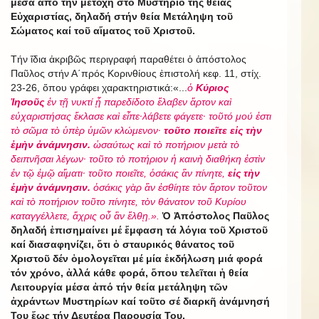
μέσα ἀπό τήν μετοχή στό Μυστήριο τῆς θείας
Εὐχαριστίας, δηλαδή στήν θεία Μετάληψη τοῦ
Σώματος καί τοῦ αἵματος τοῦ Χριστοῦ.
Τήν ἴδια ἀκριβῶς περιγραφή παραθέτει ὁ ἀπόστολος
Παῦλος στήν Α΄πρός Κορινθίους ἐπιστολή κεφ. 11, στίχ.
23-26, ὅπου γράφει χαρακτηριστικά:«...
ὁ
Κύριος
Ἰησοῦς
ἐν τῇ νυκτί ᾗ παρεδίδοτο ἔλαβεν ἄρτον καὶ
εὐχαριστήσας ἔκλασε καὶ εἶπε·λάβετε φάγετε· τοῦτό μού ἐστι
τὸ σῶμα τὸ ὑπὲρ ὑμῶν κλώμενον·
τοῦτο ποιεῖτε εἰς τὴν
ἐμὴν ἀνάμνησιν.
ὡσαύτως καὶ τὸ ποτήριον μετὰ τὸ
δειπνῆσαι λέγων· τοῦτο τὸ ποτήριον ἡ καινὴ διαθήκη ἐστὶν
ἐν τῷ ἐμῷ αἵματι· τοῦτο ποιεῖτε, ὁσάκις ἂν πίνητε,
εἰς τὴν
ἐμὴν ἀνάμνησιν.
ὁσάκις γὰρ ἂν ἐσθίητε τὸν ἄρτον τοῦτον
καὶ τὸ ποτήριον τοῦτο πίνητε, τὸν θάνατον τοῦ Κυρίου
καταγγέλλετε, ἄχρις οὗ ἂν ἔλθῃ.».
Ὁ Ἀπόστολος Παῦλος
δηλαδή ἐπισημαίνει μέ ἔμφαση τά λόγια τοῦ Χριστοῦ
καί διασαφηνίζει, ὅτι ὁ σταυρικός θάνατος τοῦ
Χριστοῦ δέν ὁμολογεῖται μέ μία ἐκδήλωση μιά φορά
τόν χρόνο, ἀλλά κάθε φορά, ὅπου τελεῖται ἡ θεία
Λειτουργία μέσα ἀπό τήν θεία μετάληψη τῶν
ἀχράντων Μυστηρίων καί τοῦτο σέ διαρκῆ ἀνάμνησή
Του ἕως τήν Δευτέρα Παρουσία Του.