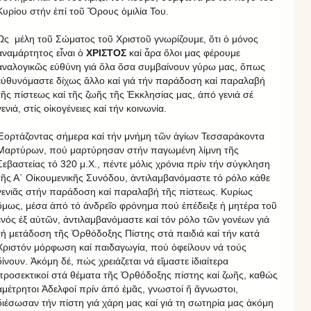
Κυρίου στήν ἐπί τοῦ Ὄρους ὁμιλία Του.
Ὡς μέλη τοῦ Σώματος τοῦ Χριστοῦ γνωρίζουμε, ὅτι ὁ μόνος
ἀναμάρτητος εἶναι ὁ
ΧΡΙΣΤΟΣ
καί ἆρα ὅλοι μας φέρουμε
ἀναλογικῶς εὐθύνη γιά ὅλα ὅσα συμβαίνουν γύρω μας, ὅπως
εὐθυνόμαστε δίχως ἄλλο καί γιά τήν παράδοση καί παραλαβή
τῆς πίστεως καί τῆς ζωῆς τῆς Ἐκκλησίας μας, ἀπό γενιά σέ
γενιά, στίς οἰκογένειες καί τήν κοινωνία.
Ἑορτάζοντας σήμερα καί τήν μνήμη τῶν ἁγίων Τεσσαράκοντα
Μαρτύρων, πού μαρτύρησαν στήν παγωμένη λίμνη τῆς
Σεβαστείας τό 320 μ.Χ., πέντε μόλις χρόνια πρίν τήν σύγκληση
τῆς Α΄ Οἰκουμενικῆς Συνόδου, ἀντιλαμβανόμαστε τό ρόλο κάθε
γενιᾶς στήν παράδοση καί παραλαβή τῆς πίστεως. Κυρίως
ὅμως, μέσα ἀπό τό ἀνδρεῖο φρόνημα πού ἐπέδειξε ἡ μητέρα τοῦ
ἑνός ἐξ αὐτῶν, ἀντιλαμβανόμαστε καί τόν ρόλο τῶν γονέων γιά
τή μετάδοση τῆς Ὀρθόδοξης Πίστης στά παιδιά καί τήν κατά
Χριστόν μόρφωση καί παιδαγωγία, πού ὀφείλουν νά τούς
δίνουν. Ἀκόμη δέ, πώς χρειάζεται νά εἴμαστε ἰδιαίτερα
προσεκτικοί στά θέματα τῆς Ὀρθόδοξης πίστης καί ζωῆς, καθώς
ἀμέτρητοι Ἀδελφοί πρίν ἀπό ἐμᾶς, γνωστοί ἤ ἄγνωστοι,
διέσωσαν τήν πίστη γιά χάρη μας καί γιά τη σωτηρία μας ἀκόμη