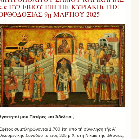
κ.κ ΕΥΣΕΒΙΟΥ ΕΠΙ ΤΗι ΚΥΡΙΑΚΗι ΤΗΣ
ΟΡΘΟΔΟΞΙΑΣ 9ῃ ΜΑΡΤΙΟΥ 2025
Ἀγαπητοί μου Πατέρες και Ἀδελφοί,
Ἐφέτος συμπληρώνονται 1.700 ἒτη ἀπό τή σύγκληση τῆς Α΄
Οἰκουμενικῆς Συνόδου τό ἒτος 325 μ.Χ. στή Νίκαια τῆς Βιθυνίας,