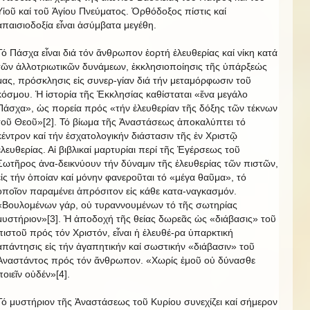
Υἱοῦ καί τοῦ Ἁγίου Πνεύματος. Ὀρθόδοξος πίστις καί
ἀπαισιοδοξία εἶναι ἀσύμβατα μεγέθη.
Τό Πάσχα εἶναι διά τόν ἄνθρωπον ἑορτή ἐλευθερίας καί νίκη κατά
τῶν ἀλλοτριωτικῶν δυνάμεων, ἐκκλησιοποίησις τῆς ὑπάρξεώς
μας, πρόσκλησις εἰς συνερ-γίαν διά τήν μεταμόρφωσιν τοῦ
κόσμου. Ἡ ἱστορία τῆς Ἐκκλησίας καθίσταται «ἕνα μεγάλο
Πάσχα», ὡς πορεία πρός «τήν ἐλευθερίαν τῆς δόξης τῶν τέκνων
τοῦ Θεοῦ»[2]. Τό βίωμα τῆς Ἀναστάσεως ἀποκαλύπτει τό
κέντρον καί τήν ἐσχατολογικήν διάστασιν τῆς ἐν Χριστῷ
ἐλευθερίας. Αἱ βιβλικαί μαρτυρίαι περί τῆς Ἐγέρσεως τοῦ
Σωτῆρος ἀνα-δεικνύουν τήν δύναμιν τῆς ἐλευθερίας τῶν πιστῶν,
εἰς τήν ὁποίαν καί μόνην φανεροῦται τό «μέγα θαῦμα», τό
ὁποῖον παραμένει ἀπρόσιτον εἰς κάθε κατα-ναγκασμόν.
«Βουλομένων γάρ, οὐ τυραννουμένων τό τῆς σωτηρίας
μυστήριον»[3]. Ἡ ἀποδοχή τῆς θείας δωρεᾶς ὡς «διάβασις» τοῦ
πιστοῦ πρός τόν Χριστόν, εἶναι ἡ ἐλευθέ-ρα ὑπαρκτική
ἀπάντησις εἰς τήν ἀγαπητικήν καί σωστικήν «διάβασιν» τοῦ
Ἀναστάντος πρός τόν ἄνθρωπον. «Χωρίς ἐμοῦ οὐ δύνασθε
ποιεῖν οὐδέν»[4].
Τό μυστήριον τῆς Ἀναστάσεως τοῦ Κυρίου συνεχίζει καί σήμερον