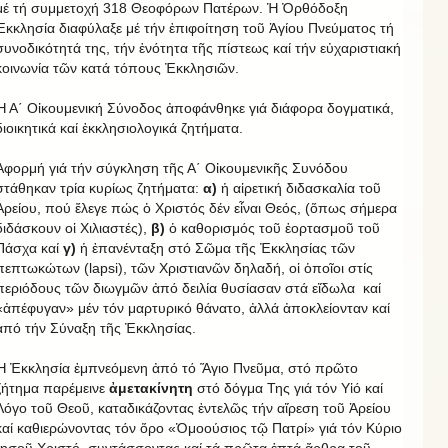
μέ τή συμμετοχή 318 Θεοφόρων Πατέρων. Ἡ Ὀρθόδοξη
Ἐκκλησία διαφύλαξε μέ τήν ἐπιφοίτηση τοῦ Ἁγίου Πνεύματος τή
συνοδικότητά της, τήν ἑνότητα τῆς πίστεως καί τήν εὐχαριστιακή
κοινωνία τῶν κατά τόπους Ἐκκλησιῶν.
Ἡ Α΄ Οἰκουμενική Σύνοδος ἀποφάνθηκε γιά διάφορα δογματικά,
διοικητικά καί ἐκκλησιολογικά ζητήματα.
Ἀφορμή γιά τήν σύγκληση τῆς Α΄ Οἰκουμενικῆς Συνόδου
στάθηκαν τρία κυρίως ζητήματα:
α)
ἡ αἱρετική διδασκαλία τοῦ
Ἀρείου, πού ἔλεγε πώς ὁ Χριστός δέν εἶναι Θεός, (ὅπως σήμερα
διδάσκουν οἱ Χιλιαστές),
β)
ὁ καθορισμός τοῦ ἑορτασμοῦ τοῦ
Πάσχα καί
γ)
ἡ ἐπανένταξη στό Σῶμα τῆς Ἐκκλησίας τῶν
πεπτωκώτων (lapsi), τῶν Χριστιανῶν δηλαδή, οἱ ὁποῖοι στίς
περιόδους τῶν διωγμῶν ἀπό δειλία θυσίασαν στά εἴδωλα καί
«ἀπέφυγαν» μέν τόν μαρτυρικό θάνατο, ἀλλά ἀποκλείονταν καί
ἀπό τήν Σύναξη τῆς Ἐκκλησίας.
Ἡ Ἐκκλησία ἐμπνεόμενη ἀπό τό Ἅγιο Πνεῦμα, στό πρῶτο
ζήτημα παρέμεινε
ἀμετακίνητη
στό δόγμα Της γιά τόν Υἱό καί
Λόγο τοῦ Θεοῦ, καταδικάζοντας ἐντελῶς τήν αἵρεση τοῦ Ἀρείου
καί καθιερώνοντας τόν ὅρο «Ὁμοούσιος τῷ Πατρί» γιά τόν Κύριο