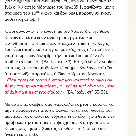
γιά νά ἔχει τήν θεία ἀνάμνησή Του, ἐδῶ καί εἴκοσι αἰῶνες,
ἐνῶ οἱ Χιλιαστές Μάρτυρες τοῦ Ἱεχωβᾶ ἐμφανίζονται μόλις
ου
στά μέσα τοῦ 19
αἰῶνα καί ἆρα δέν μποροῦν νά ἔχουν
αὐθεντική ἄποψη!
Ὅσοι ἀρνοῦνται τήν ἕνωση μέ τόν Χριστό διά τῆς θείας
Κοινωνίας, ἔστω κι ἄν εἶναι τίμιοι, ἐργατικοί καί
φιλάνθρωποι, ὁ Κύριος δέν παρέχει λύτρωση. Ὁ λόγος
Του εἶναι σαφής καί κατηγορηματικός, πώς δέν πρόκειται
νά ζήσουμε, ἐάν δέν φᾶμε τήν σάρκα Του καί ἐάν δέν
πιοῦμε τό αἷμα Του (Βλ. Ἰω. στ΄ 53). Καί γιά νά μήν νομίσει
κάποιος, ὅτι εἶναι συμβολικό τό νόημα τῶν λόγων αὐτῶν
ἀποσαφηνίζει παρακάτω, ὁ ἴδιος ὁ Χριστός λέγοντας:
«Εἶναι πράγματι τροφή ἡ σάρκα μου καί ποτό τό αἷμα μου.
Αὐτός πού τρώει τήν σάρκα μου καί πίνει τό αἷμα μου μέσα
σέ ἐμένα μένει και ἐγώ σ’αυτόν.»
(Βλ. Ἰωάν. στ΄ 55-56).
Μέ αὐτές τίς σκέψεις σᾶς παρακαλῶ ἐκ μέσης καρδίας νά
μήν παρασύρεσθε ἀπό τίς φωνές καί τίς ἐκδηλώσεις τῶν
αἱρετικῶν, ὅσο καλοί καί εὐγενεῖς κι ἄν εἶναι, γιατί θέτετε ἐν
ἀμφιβόλῳ τήν σωτηρία τῆς ψυχῆς σας, γιά τήν ὁποία ὁ
Κύριός μας Ἰησοῦς Χριστός ἀπέθανε ἐπί Σταυροῦ καί
ἀνέστη ἐκ νεκρῶν.