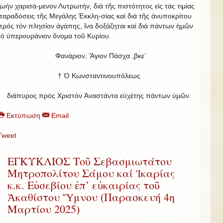
ζωήν χαρισά-μενον Λυτρωτήν, διά τῆς πιστότητος εἰς τάς τιμίας
παραδόσεις τῆς Μεγάλης Ἐκκλη-σίας καί διά τῆς ἀνυποκρίτου
πρός τόν πλησίον ἀγάπης, ἵνα δοξάζηται καί διά πάντων ἡμῶν
τό ὑπερουράνιον ὄνομα τοῦ Κυρίου.
Φανάριον, Ἅγιον Πάσχα ,βκε´
† Ὁ Κωνσταντινουπόλεως
διάπυρος πρός Χριστόν Ἀναστάντα εὐχέτης πάντων ὑμῶν.
Εκτύπωση
Email
Tweet
ΕΓΚΥΚΛΙΟΣ Τοῦ Σεβασμιωτάτου
Μητροπολίτου Σάμου καί Ἰκαρίας
κ.κ. Εὐσεβίου ἐπ’ εὐκαιρίας τοῦ
Ἀκαθίστου Ὕμνου (Παρασκευή 4η
Μαρτίου 2025)