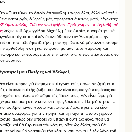
μας.
Στό
«Πιστεύω»
τό ὁποῖο ἀπαγγείλαμε τώρα ὃλοι, ἀλλά καί στήν
Θεία Λειτουργία, ὁ Ἱερεύς μᾶς προτρέπει ἀμέσως μετά, λέγοντας:
«Στῶμεν καλῶς. Στῶμεν μετά φόβου. Πρόσχωμεν...». Δηλαδή μέ
ίς
λέξεις τοῦ Ἀρχαγγέλου Μιχαήλ, μέ τίς ὁποῖες συγκράτησε τά
ἀγγελικά τάγματα καί δέν ἀκολούθησαν τόν Ἑωσφόρο στήν
πτώση του, μᾶς ἐφιστᾶ τήν προσοχή, ὥστε νά μήν ἀλλοιώσουμε
τήν ὀρθόδοξη πίστη καί τό φρόνημά μας, ἀπό παρακοή καί
ἐγωϊσμό καί ἐκπέσουμε ἀπό τήν Ἐκκλησία, ὅπως ὁ Σατανᾶς ἀπό
τόν οὐρανό.
Ἀγαπητοί μου Πατέρες καί Ἀδελφοί,
Δεν εἶναι καιρός γιά διαμάχες καί ἐγωϊσμούς πάνω σέ ζητήματα
τῆς πίστεως καί τῆς ζωῆς μας. Δέν εἶναι καιρός γιά διαιρέσεις καί
ψυχρότητες μέσα στό σῶμα τῆς Ἐκκλησίας. Δέν εἶναι ὧρα γιά
ἔχθρες καί μίση στήν κοινωνία τῆς γλυκυτάτης Πατρίδος μας. Ὁ
πιστός Χριστιανός πρῶτα καί πάνω ἀπ’ ὅλα πρέπει νά εἶναι
σημεῖο ἀναφορᾶς γιά τήν εἰρήνη καί τήν ἀγάπη στό σύγχρονο
κόσμο, ἀλλιῶς δέν μπορεῖ νά ὑπάρχει οὔτε ὡς φῶς, πού θά
φωτίζει καί θά θερμαίνει τόν κόσμο, οὔτε ὡς ἁλάτι, πού θά
συντηρεῖ καί θά νοστιμίζει τόν κόσμο, σύμφωνα μέ τόν λόγο τοῦ