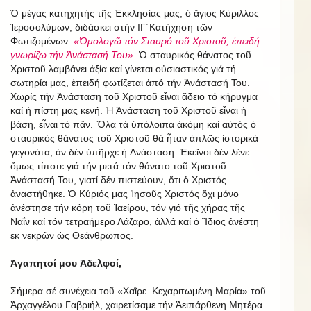
Ὁ μέγας κατηχητής τῆς Ἐκκλησίας μας, ὁ ἅγιος Κύριλλος
Ἱεροσολύμων, διδάσκει στήν ΙΓ΄Κατήχηση τῶν
Φωτιζομένων:
«Ὁμολογῶ τόν Σταυρό τοῦ Χριστοῦ, ἐπειδή
γνωρίζω τήν Ἀνάστασή Του».
Ὁ σταυρικός θάνατος τοῦ
Χριστοῦ λαμβάνει ἀξία καί γίνεται οὐσιαστικός γιά τή
σωτηρία μας, ἐπειδή φωτίζεται ἀπό τήν Ἀνάστασή Του.
Χωρίς τήν Ἀνάσταση τοῦ Χριστοῦ εἶναι ἄδειο τό κήρυγμα
καί ἡ πίστη μας κενή. Ἡ Ἀνάσταση τοῦ Χριστοῦ εἶναι ἡ
βάση, εἶναι τό πᾶν. Ὅλα τά ὑπόλοιπα ἀκόμη καί αὐτός ὁ
σταυρικός θάνατος τοῦ Χριστοῦ θά ἦταν ἁπλῶς ἱστορικά
γεγονότα, ἀν δέν ὑπῆρχε ἡ Ἀνάσταση. Ἐκεῖνοι δέν λένε
ὅμως τίποτε γιά τήν μετά τόν θάνατο τοῦ Χριστοῦ
Ἀνάστασή Του, γιατί δέν πιστεύουν, ὅτι ὁ Χριστός
ἀναστήθηκε. Ὁ Κύριός μας Ἰησοῦς Χριστός ὄχι μόνο
ἀνέστησε τήν κόρη τοῦ Ἰαείρου, τόν γιό τῆς χήρας τῆς
Ναΐν καί τόν τετραήμερο Λάζαρο, ἀλλά καί ὁ Ἴδιος ἀνέστη
εκ νεκρῶν ὡς Θεάνθρωπος.
Ἀγαπητοί μου Ἀδελφοί,
Σήμερα σέ συνέχεια τοῦ «Χαῖρε Κεχαριτωμένη Μαρία» τοῦ
Ἀρχαγγέλου Γαβριήλ, χαιρετίσαμε τήν Ἀειπάρθενη Μητέρα