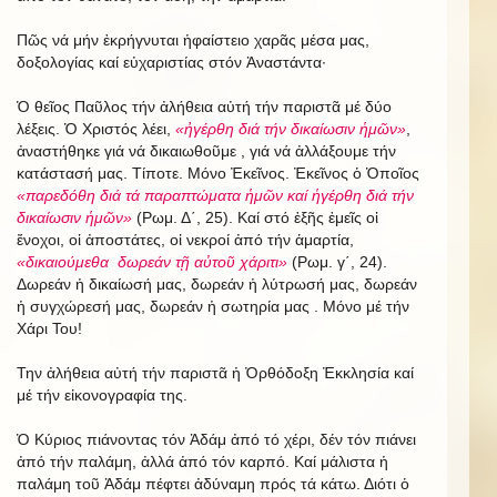
Πῶς νά μήν ἐκρήγνυται ἡφαίστειο χαρᾶς μέσα μας,
δοξολογίας καί εὐχαριστίας στόν Ἀναστάντα·
Ὁ θεῖος Παῦλος τήν ἀλήθεια αὐτή τήν παριστᾶ μέ δύο
λέξεις. Ὁ Χριστός λέει,
«ἠγέρθη διά τήν δικαίωσιν ἡμῶν»
,
ἀναστήθηκε γιά νά δικαιωθοῦμε , γιά νά ἀλλάξουμε τήν
κατάστασή μας. Τίποτε. Μόνο Ἐκεῖνος. Ἐκεῖνος ὁ Ὁποῖος
«παρεδόθη διά τά παραπτώματα ἡμῶν καί ἡγέρθη διά τήν
δικαίωσιν ἡμῶν»
(Ρωμ. Δ΄, 25). Καί στό ἐξῆς ἐμεῖς οἱ
ἔνοχοι, οἱ ἀποστάτες, οἱ νεκροί ἀπό τήν ἁμαρτία,
«δικαιούμεθα δωρεάν τῇ αὐτοῦ χάριτι»
(Ρωμ. γ΄, 24).
Δωρεάν ἡ δικαίωσή μας, δωρεάν ἡ λύτρωσή μας, δωρεάν
ἡ συγχώρεσή μας, δωρεάν ἡ σωτηρία μας . Μόνο μέ τήν
Χάρι Του!
Την ἀλήθεια αὐτή τήν παριστᾶ ἡ Ὀρθόδοξη Ἐκκλησία καί
μέ τήν εἰκονογραφία της.
Ὁ Κύριος πιάνοντας τόν Ἀδάμ ἀπό τό χέρι, δέν τόν πιάνει
ἀπό τήν παλάμη, ἀλλά ἀπό τόν καρπό. Καί μάλιστα ἡ
παλάμη τοῦ Ἀδάμ πέφτει ἀδύναμη πρός τά κάτω. Διότι ὁ