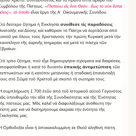
Ἰησοῦ Χριστό, συντάσσοντας καί τά πρῶτα ἑπτά ἄρθρα τοῦ
Συμβόλου τῆς Πίστεως:
«Πιστεύω εἰς ἕνα Θεόν...ἕως τό οὐκ ἔσται
τέλος», τό ὁποῖο
εἶναι ἔργο τῆς Α΄ Οἰκουμενικῆς Συνόδου.
Στό δεύτερο ζήτημα ἡ Ἐκκλησία
συνέθεσε τίς παραδόσεις
Ἀνατολῆς καί Δύσης καί καθόρισε τό Πάσχα νά ἑορτάζεται ἀπό
κοινοῦ για ὅλους τούς Χριστιανούς τήν πρώτη Κυριακή μετά τήν
πανσέληνο τῆς ἐαρινῆς ἰσημερίας καί μετά τό πάσχα τῶν
Ἑβραίων.
Στό τρίτο ζήτημα, πού εἶχε δημιουργήσει σχίσματα καί διαιρέσεις
ἀποφασίσθηκε ἡ κατά τό δυνατόν
ἐπιεικής ἀντιμετώπιση
τῶν
πεπτωκότων καί ἡ κατόπιν μετανοίας ἡ σταδιακή ἐπανένταξή
τους στό Σῶμα τοῦ Χριστοῦ μέ σκοπό τή σωτηρία τους.
Ἡ συμπλήρωση 1.700 ἐτῶν ἀπό τοῦ ἱστορικοῦ αὐτοῦ Γεγονότος
μᾶς ὑπενθυμίζει τήν ἀξία τῆς Συνοδικότητας καί τῆς Ἑνότητας
τῆς πίστεώς μας. Μᾶς καλεῖ νά διαφυλάξουμε ἀνόθευτη τήν
πίστη μας καί νά διατηρήσουμε ἀκεραία τήν ἑνότητα τῆς
Ἐκκλησίας μας.
Ἡ Ὀρθοδοξία εἶναι ἡ ἀποκεκαλυμμένη ἐκ Θεοῦ ἀληθινή πίστη.