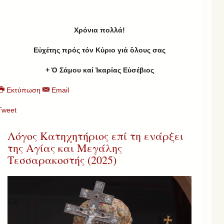
Χρ
όνια πολλά!
Εὐχέτης πρός τόν Κύριο γιά ὅλους σας
+ Ὁ Σάμου καί Ἰκαρίας Εὐσέβιος
Εκτύπωση
Email
Tweet
Λόγος Κατηχητήριος επί τη ενάρξει
της Αγίας και Μεγάλης
Τεσσαρακοστής (2025)