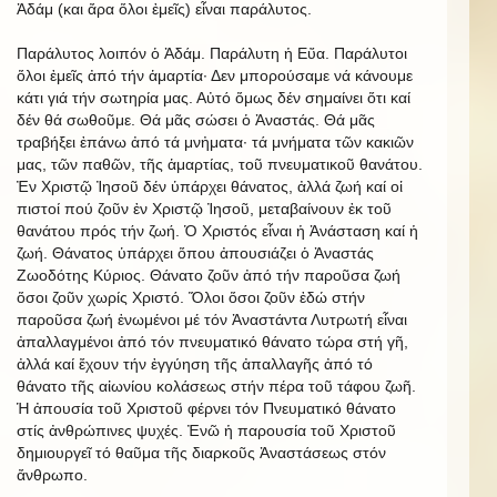
Ἀδάμ (και ἄρα ὅλοι ἐμεῖς) εἶναι παράλυτος.
Παράλυτος λοιπόν ὁ Ἀδάμ. Παράλυτη ἡ Εὔα. Παράλυτοι
ὅλοι ἐμεῖς ἀπό τήν ἁμαρτία· Δεν μπορούσαμε νά κάνουμε
κάτι γιά τήν σωτηρία μας. Αὐτό ὅμως δέν σημαίνει ὅτι καί
δέν θά σωθοῦμε. Θά μᾶς σώσει ὁ Ἀναστάς. Θά μᾶς
τραβήξει ἐπάνω ἀπό τά μνἠματα· τά μνήματα τῶν κακιῶν
μας, τῶν παθῶν, τῆς ἁμαρτίας, τοῦ πνευματικοῦ θανάτου.
Ἐν Χριστῷ Ἰησοῦ δέν ὑπάρχει θάνατος, ἀλλά ζωή καί οἱ
πιστοί πού ζοῦν ἐν Χριστῷ Ἰησοῦ, μεταβαίνουν ἐκ τοῦ
θανάτου πρός τήν ζωή. Ὁ Χριστός εἶναι ἡ Ἀνάσταση καί ἡ
ζωή. Θάνατος ὑπάρχει ὅπου ἀπουσιάζει ὁ Ἀναστάς
Ζωοδότης Κύριος. Θάνατο ζοῦν ἀπό τήν παροῦσα ζωή
ὅσοι ζοῦν χωρίς Χριστό. Ὅλοι ὅσοι ζοῦν ἐδώ στήν
παροῦσα ζωή ἑνωμένοι μέ τόν Ἀναστάντα Λυτρωτή εἶναι
ἀπαλλαγμένοι ἀπό τόν πνευματικό θάνατο τώρα στή γῆ,
ἀλλά καί ἔχουν τήν ἐγγύηση τῆς ἀπαλλαγῆς ἀπό τό
θάνατο τῆς αἰωνίου κολάσεως στήν πέρα τοῦ τάφου ζωῆ.
Ἡ ἀπουσία τοῦ Χριστοῦ φέρνει τόν Πνευματικό θάνατο
στίς ἀνθρώπινες ψυχές. Ἐνῶ ἡ παρουσία τοῦ Χριστοῦ
δημιουργεῖ τό θαῦμα τῆς διαρκοῦς Ἀναστάσεως στόν
ἄνθρωπο.