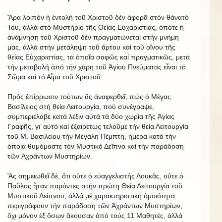
Ἄρα λοιπόν ἡ ἐντολή τοῦ Χριστοῦ δέν ἀφορᾶ στόν θάνατό
Του, ἀλλά στό Μυστήριο τῆς Θείας Εὐχαριστίας, ὁπότε ἡ
ἀνάμνηση τοῦ Χριστοῦ δέν πραγματώνεται στήν μνήμη
μας, ἀλλά στήν μετάληψη τοῦ ἄρτου καί τοῦ οἴνου τῆς
θείας Εὐχαριστίας, τά ὁποῖα σαφῶς καί πραγματικῶς, μετά
τήν μεταβολή ἀπό τήν χάρη τοῦ Ἁγίου Πνεύματος εἶναι τό
Σῶμα καί τό Αἷμα τοῦ Χριστοῦ.
Πρός ἐπίρρωσιν τούτων ἄς ἀναφερθεῖ, πώς ὁ Μέγας
Βασίλειος στή θεία Λειτουργία, πού συνέγραψε,
συμπεριέλαβε κατά λέξιν αὐτά τά δύο χωρία τῆς Ἁγίας
Γραφῆς, γι’ αὐτό καί ἐξαιρέτως τελοῦμε τήν θεία Λειτουργία
τοῦ Μ. Βασιλείου τήν Μεγάλη Πέμπτη, ἡμέρα κατά τήν
ὁποία θυμόμαστε τόν Μυστικό Δεῖπνο καί τήν παράδοση
τῶν Ἀχράντων Μυστηρίων.
Ἄς σημειωθεῖ δέ, ὅτι οὔτε ὁ εὐαγγελιστής Λουκᾶς, οὔτε ὁ
Παῦλος ἦταν παρόντες στήν πρώτη Θεία Λειτουργία τοῦ
Μυστικοῦ Δείπνου, ἀλλά μέ χαρακτηριστική ὁμοιότητα
περιγράφουν τήν παράδοση τῶν Ἀχράντων Μυστηρίων,
ὄχι μόνον ἐξ ὅσων ἄκουσαν ἀπό τούς 11 Μαθητές, ἀλλά