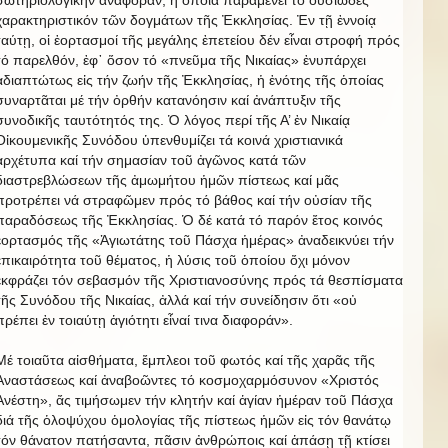
χαρακτηριστικόν τῶν δογμάτων τῆς Ἐκκλησίας. Ἐν τῇ ἐννοίᾳ
ταύτῃ, οἱ ἑορτασμοί τῆς μεγάλης ἐπετείου δέν εἶναι στροφή πρός
τό παρελθόν, ἐφ᾿ ὅσον τό «πνεῦμα τῆς Νικαίας» ἐνυπάρχει
ἀδιαπτώτως εἰς τήν ζωήν τῆς Ἐκκλησίας, ἡ ἑνότης τῆς ὁποίας
συναρτᾶται μέ τήν ὀρθήν κατανόησιν καί ἀνάπτυξιν τῆς
συνοδικῆς ταυτότητός της. Ὁ λόγος περί τῆς Α’ ἐν Νικαίᾳ
Οἰκουμενικῆς Συνόδου ὑπενθυμίζει τά κοινά χριστιανικά
ἀρχέτυπα καί τήν σημασίαν τοῦ ἀγῶνος κατά τῶν
διαστρεβλώσεων τῆς ἀμωμήτου ἡμῶν πίστεως καί μᾶς
προτρέπει νά στραφῶμεν πρός τό βάθος καί τήν οὐσίαν τῆς
παραδόσεως τῆς Ἐκκλησίας. Ὁ δέ κατά τό παρόν ἔτος κοινός
ἑορτασμός τῆς «Ἁγιωτάτης τοῦ Πάσχα ἡμέρας» ἀναδεικνύει τήν
ἐπικαιρότητα τοῦ θέματος, ἡ λύσις τοῦ ὁποίου ὄχι μόνον
ἐκφράζει τόν σεβασμόν τῆς Χριστιανοσύνης πρός τά θεσπίσματα
τῆς Συνόδου τῆς Νικαίας, ἀλλά καί τήν συνείδησιν ὅτι «οὐ
πρέπει ἐν τοιαύτῃ ἁγιότητι εἶναί τινα διαφοράν».
Μέ τοιαῦτα αἰσθήματα, ἔμπλεοι τοῦ φωτός καί τῆς χαρᾶς τῆς
Ἀναστάσεως καί ἀναβοῶντες τό κοσμοχαρμόσυνον «Χριστός
Ἀνέστη», ἄς τιμήσωμεν τήν κλητήν καί ἁγίαν ἡμέραν τοῦ Πάσχα
διά τῆς ὁλοψύχου ὁμολογίας τῆς πίστεως ἡμῶν εἰς τόν θανάτῳ
τόν θάνατον πατήσαντα, πᾶσιν ἀνθρώποις καί ἁπάσῃ τῇ κτίσει