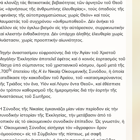
νά κλονίζῃ τάς θετικιστικάς βεβαιότητας τῶν ἀρνητῶν τοῦ Θεοῦ
ὡς «ἀρνήσεως τῆς ἀνθρωπίνης ἐλευθερίας», τούς ὀπαδούς τῆς
«φενάκης τῆς αὐτοπραγματώσεως χωρίς Θεόν» καί τούς
θαυμαστάς τοῦ συγχρόνου «ἀνθρωποθεοῦ». Δέν ἀνήκει τό
μέλλον εἰς τόν ἐγκλω-βισμόν εἰς τήν αὐτάρεσκον, συρρικνωτικήν
καί κλειστήν ἐνθαδικότητα. Δέν ὑπάρχει ἀληθής ἐλευθερία χωρίς
Ἀνάστασιν, χωρίς προοπτικήν αἰωνιότητος.
Πηγήν ἀναστασίμου εὐφροσύνης διά τήν Ἁγίαν τοῦ Χριστοῦ
Μεγάλην Ἐκκλησίαν ἀποτελεῖ ἐφέτος καί ὁ κοινός ἑορτασμός τοῦ
Πάσχα ὑπό σύμπαντος τοῦ χριστιανικοῦ κόσμου, ὁμοῦ μετά τῆς
ῆς
1700
ἐπετείου τῆς Α’ ἐν Νικαίᾳ Οἰκουμενικῆς Συνόδου, ἡ ὁποία
κατεδίκασε τήν κακοδοξίαν τοῦ Ἀρείου, τοῦ «κατασμικρύναντος
τῆς Τριάδος τόν ἕνα, Υἱόν καί Λόγον ὄντα Θεοῦ», καί ἐθέσπισε
τόν τρόπον καθορισμοῦ τῆς ἡμερομηνίας διά τήν ἑορτήν τῆς
Ἀναστάσεως τοῦ Σωτῆρος.
Ἡ Σύνοδος τῆς Νικαίας ἐγκαινιάζει μίαν νέαν περίοδον εἰς τήν
συνοδικήν ἱστορίαν τῆς Ἐκκλησίας, τήν μετάβασιν ἀπό τό
τοπικόν εἰς τό οἰκουμενικόν συνοδικόν ἐπίπεδον. Ὡς γνωστόν, ἡ
Α´ Οἰκουμενική Σύνοδος εἰσήγαγε τόν «ἄγραφον» ὅρον
«ὁμοούσιος» εἰς τό Σύμβολον τῆς πίστεως, μέ σαφῆ
σωτηριολογικήν ἀναφοράν, ἡ ὁποία παραμένει τό οὐσιῶδες