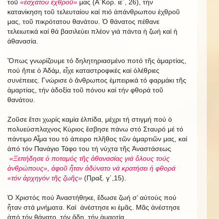
τοῦ
«ἐσχάτου ἐχθροῦ»
μας (Α΄Κορ. ιε΄, 26), τήν
κατανίκηση τοῦ τελευταίου καί πιό ἀπάνθρωπου ἐχθροῦ
μας, τοῦ πικρότατου θανάτου. Ὁ θάνατος πέθανε
τελειωτικά καί θά βασιλεύει πλέον γιά πάντα ἡ ζωή καί ἡ
ἀθανασία.
Ὅπως γνωρίζουμε τό δηλητηριασμένο ποτό τῆς ἁμαρτίας,
πού ἤπιε ὁ Ἀδάμ, εἶχε καταστροφικές καί ὀλέθριες
συνέπειες. Γνώρισε ὁ ἄνθρωπος ἐμπειρικά τό φαρμάκι τῆς
ἁμαρτίας, τήν ἀδοξία τοῦ πόνου καί τήν φθορά τοῦ
θανάτου.
Ζοῦσε ἔτσι χωρίς καμία ἐλπίδα, μέχρι τή στιγμή πού ὁ
πολυεύσπλαχνος Κύριος ἔσβησε πάνω στό Σταυρό μέ τό
πάντιμο Αἷμα του τό ἀπειρο πλῆθος τῶν ἁμαρτιῶν μας, καί
ἀπό τόν Πανάγιο Τάφο του τή νύχτα τῆς Ἀναστάσεως
«Ξεπήδησε ὁ ποταμός τῆς ἀθανασίας γιά ὅλους τούς
ἀνθρώπους», ἀφοῦ ἦταν ἀδύνατο νά κρατήσει ἡ φθορά
«τόν ἀρχηγόν τῆς ζωῆς»
(Πραξ. γ΄,15).
Ὁ Χριστός πού Ἀναστήθηκε, ἔδωσε ζωή σ’ αὐτούς πού
ἦταν στά μνήματα. Καί ἀνέστησε κι ἐμᾶς. Μᾶς ἀνέστησε
ἀπό τόν θάνατο, τόν ἅδη, τήν ἁμαρτία.