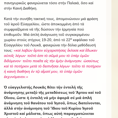
πανηγυρικῶς φανερώνεται τόσο στήν Παλαιά, ὅσο καί
στήν Καινή Διαθήκη.
Κατά τήν συνήθη τακτική τους, ἀπομονώνουν μιά φράση
τοῦ ἱεροῦ Εὐαγγελίου, ὥστε ἀποκομμένη ἀπό τά
συμφραζόμενα νά τῆς δώσουν τήν ἑρμηνεία πού
ἐπιθυμοῦν. Μιά ἁπλή ἀνάγνωση τοῦ συγκεκριμένου
ο
χωρίου στούς στίχους 19-20, ἀπό τό 22
κεφάλαιο τοῦ
Εὐαγγελίου τοῦ Λουκᾶ, φανερώνει τήν δόλια μεθόδευσή
τους:
«καὶ λαβὼν ἄρτον εὐχαριστήσας ἔκλασε καὶ ἔδωκεν
αὐτοῖς λέγων· τοῦτό ἐστι τὸ σῶμά μου τὸ ὑπὲρ ὑμῶν
διδόμενον· τοῦτο ποιεῖτε εἰς τὴν ἐμὴν ἀνάμνησιν. ὡσαύτως
καὶ τὸ ποτήριον μετὰ τὸ δειπνῆσαι λέγων· τοῦτο τὸ ποτήριον
ἡ καινὴ διαθήκη ἐν τῷ αἵματί μου, τὸ ὑπὲρ ὑμῶν
ἐκχυνόμενον.»
Ὁ εὐαγγελιστής Λουκᾶς θέτει τήν ἐντολή τῆς
ἀνάμνησης μεταξύ τῆς μεταδόσεως τοῦ Ἄρτου καί τοῦ
Οἴνου, ὥστε ἡ ἐντολή νά μήν ἀφορᾶ σέ μιά ἁπλή
ἀνάμνηση τοῦ θανάτου τοῦ Ἰησοῦ, ὅπως διατείνονται,
ἀλλά στήν ἀνάμνηση τοῦ Ἴδιου τοῦ Κυρίου Ἰησοῦ
Χριστοῦ καί μάλιστα, ὅπως αὐτή παραγματώνεται