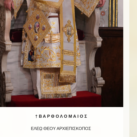
† Β Α Ρ Θ Ο Λ Ο Μ Α Ι Ο Σ
ΕΛΕῼ ΘΕΟΥ ΑΡΧΙΕΠΙΣΚΟΠΟΣ