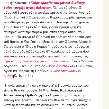
μας ψάλλοντας:
«Χαῖρε τροφῆς τοῦ μάννα διάδοχε,
χαῖρε τρυφῆς ἁγίας διάκονε».
Ὅπως τό μάννα ἐξ
οὐρανοῦ ἔτρεφε τόν περιπλανώμενο στήν ἔρημο λαό τοῦ
Θεοῦ, ἔτσι καί ὁ Θεάνθρωπος Κύριός μας, μᾶς προσφέρει
τό τεθεωμένο, μετά τήν Ἀνάστασή Του δηλαδή, ἄχραντο
Σῶμα Του καί Τίμιο Αἷμα Του, γιά νά ἔχουμε ζωή καί
σωτηρία κατά τήν πορεία μας στήν ἔρημο αὐτοῦ τοῦ
κόσμου. Τό μάννα ἐξ Οὐρανοῦ ὑπῆρξε ἁπλή προτύπωση
τοῦ ἄρτου, ὁ Ὁποῖος κατέβηκε ἀπό τόν Οὐρανό. Αὐτός ὁ
Ἄρτος εἶναι ὁ Ἴδιος ὁ Kύριος Ἰησοῦς Χριστός, σύμφωνα
ο
μέ τά ὅσα μᾶς διδάσκει στό 6
κεφάλαιο τοῦ Εὐαγγελίου
τοῦ Ἰωάννου καί μεταλαμβάνεται ἀπό τούς πιστούς
«εἰς
ἄφεσιν ἁμαρτιῶν καί εἰς ζωήν τήν αἰώνιον.»
Εἶναι ὁ Υἱός καί
Λόγος τοῦ Θεοῦ, ὁ Ὁποῖος
«σάρξ ἐγένετο»
«ἐκ Πνεύματος
Ἁγίου καί Μαρίας τῆ Παρθένου»
«καί ἐσκήνωσεν ἐν
ἡμῖν»
(βλ. Ἰω. α΄14)
Ἡ ἁγία τρυφή τήν ὁποία διακονεῖ ἡ Παναγία μας λοιπόν
εἶναι ἡ θεία Λειτουργία.
Ἡ Μία, Ἁγία, Καθολική καί
Ἀποστολική Ὀρθόδοξη Ἐκκλησία μας
, πιστή στήν
ἐντολή τοῦ Χριστοῦ, ἐπιτελεῖ τήν θεία Λειτουργία συνεχῶς
κατά τό πρότυπο καί σέ συνέχεια τοῦ Μυστικοῦ Δείπνου,