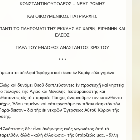
ΚΩΝΣΤΑΝΤΙΝΟΥΠΟΛΕΩΣ – ΝΕΑΣ ΡΩΜΗΣ
ΚΑΙ ΟΙΚΟΥΜΕΝΙΚΟΣ ΠΑΤΡΙΑΡΧΗΣ
ΠΑΝΤΙ Τῼ ΠΛΗΡΩΜΑΤΙ ΤΗΣ ΕΚΚΛΗΣΙΑΣ ΧΑΡΙΝ, ΕΙΡΗΝΗΝ ΚΑΙ
EΛΕΟΣ
ΠΑΡΑ ΤΟΥ ΕΝΔΟΞΩΣ ΑΝΑΣΤΑΝΤΟΣ ΧΡΙΣΤΟΥ
* * *
Τιμιώτατοι ἀδελφοί Ἱεράρχαι καί τέκνα ἐν Κυρίῳ εὐλογημένα,
Ἐλέῳ καί δυνάμει Θεοῦ διαπλεύσαντες ἐν προσευχῇ καί νηστείᾳ
τό πέλαγος τῆς Ἁγίας καί Μεγάλης Τεσσαρακοστῆς καί
φθάσαντες εἰς τό παμφαές Πάσχα, ἀνυμνοῦμεν τόν κατελθόντα
μέχρις ᾍδου ταμείων καί «ἀπεργασάμενον πᾶσιν εἰσηκτόν τόν
Παρά-δεισον» διά τῆς ἐκ νεκρῶν Ἐγέρσεως Αὐτοῦ Κύριον τῆς
δόξης.
Ἡ Ἀνάστασις δέν εἶναι ἀνάμνησις ἑνός γεγονότος ἀπό τό
παρελθόν, ἀλλά «καλή ἀλλοίωσις» τῆς ὑπάρξεώς μας, «ἄλλη