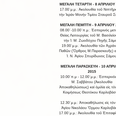
ΜΕΓΑΛΗ ΤΕΤΑΡΤΗ - 8 ΑΠΡΙΛΙΟΥ
17.00΄μ.μ.: Ἀκολουθία τοῦ Νιπτῆρο
τήν Ἱεράν Μονήν Τιμίου Σταυροῦ Σ
ΜΕΓΑΛΗ ΠΕΜΠΤΗ - 9 ΑΠΡΙΛΙΟΥ 
08.00΄-10.00΄π.μ.: Ἑσπερινός μετ
Θείας Λειτουργίας τοῦ Μ. Βασιλείου
τήν Ἱ. Μ. Ζωοδόχου Πηγῆς Σάμ
19.00΄μ.μ.: Ἀκολουθία τῶν Ἀχρά
Παθῶν (Ὄρθρος Μ.Παρασκευῆς) εἰ
Ἱ. Ν. Ἁγίου Σπυρίδωνος Σάμου
ΜΕΓΑΛΗ ΠΑΡΑΣΚΕΥΗ - 10 ΑΠΡΙ
2015
10.00΄π.μ - 12.00΄μ.μ.: Ἑσπερινό
Μ. Σαββάτου (Ἀκολουθία
Ἀποκαθηλώσεως) καί ὁμιλία εἰς τόν
Κοιμήσεως Θεοτόκου Καρλοβάσ
12.30΄μ.μ.: Ἀποκαθήλωσις εἰς τόν 
Ἁγίου Νικολάου Ὅρμου Καρλοβά
17.00΄μ.μ.: Ἀκολουθία τοῦ Ἐπιταφί