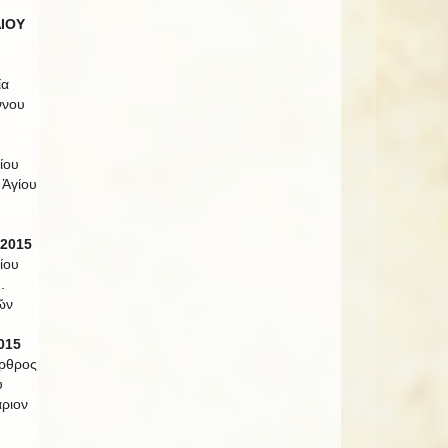
ΛΙΟΥ
ία
ννου
ίου
 Ἁγίου
 2015
ίου
.
ῶν
015
Ὄρθρος
υ
ριον