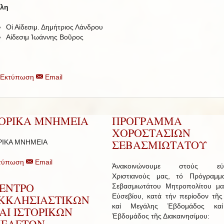
λη
Οἱ Αἰδεσιμ. Δημήτριος Λάνδρου
Αἰδεσιμ Ἰωάννης Βοῦρος
Εκτύπωση
Email
ΤΟΡΙΚΑ ΜΝΗΜΕΙΑ
ΠΡΟΓΡΑΜΜΑ
ΧΟΡΟΣΤΑΣΙΩΝ
ΣΕΒΑΣΜΙΩΤΑΤΟΥ
ΡΙΚΑ ΜΝΗΜΕΙΑ
τύπωση
Email
Ἀνακοινώνουμε στούς εὐσ
Χριστιανούς μας, τό Πρόγραμμ
ΕΝΤΡΟ
Σεβασμιωτάτου Μητροπολίτου μα
Εὐσεβίου, κατά τήν περίοδον τῆς
ΚΚΛΗΣΙΑΣΤΙΚΩΝ
καί Μεγάλης Ἑβδομάδος κα
ΑΙ ΙΣΤΟΡΙΚΩΝ
Ἑβδομάδος τῆς Διακαινησίμου:
ΕΛΕΤΩΝ