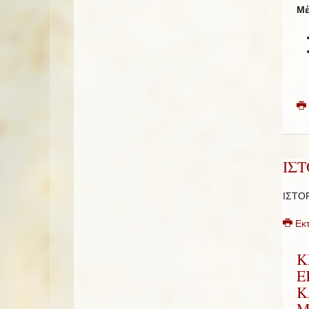
Μέ
ΙΣ
ΙΣΤΟ
Εκ
Κ
Ε
Κ
Μ