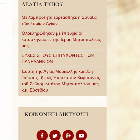
ΔΕΛΤΙΑ ΤΥΠΟΥ
Με λαμπρότητα ἑορτάσθηκε ἡ Σύναξις
τῶν Σαμίων Ἁγίων
Ὁλοκληρώθηκαν μὲ ἐπιτυχία οἱ
κατασκηνώσεις τῆς Ἱερᾶς Μητροπόλεώς
μας
ΕΥΧΕΣ ΣΤΟΥΣ ΕΠΙΤΥΧΟΝΤΕΣ ΤΩΝ
ΠΑΝΕΛΛΗΝΙΩΝ
Ἑορτὴ τῆς Ἁγίας Μαρκέλλης καὶ 31η
ἐπέτειος τῆς εἰς Ἐπίσκοπον Χειροτονίας
τοῦ Σεβασμιωτάτου Μητροπολίτου μας
κ.κ. Εὐσεβίου
ΚΟΙΝΩΝΙΚΗ ΔΙΚΤΥΩΣΗ