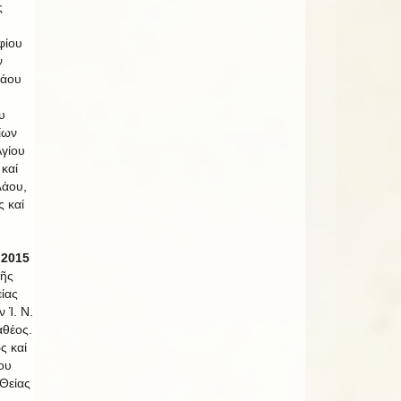
ς
φίου
ν
λάου
υ
ίων
γίου
καί
λάου,
ς καί
 2015
τῆς
ίας
ν Ἱ. Ν.
θέος.
ς καί
ίου
Θείας