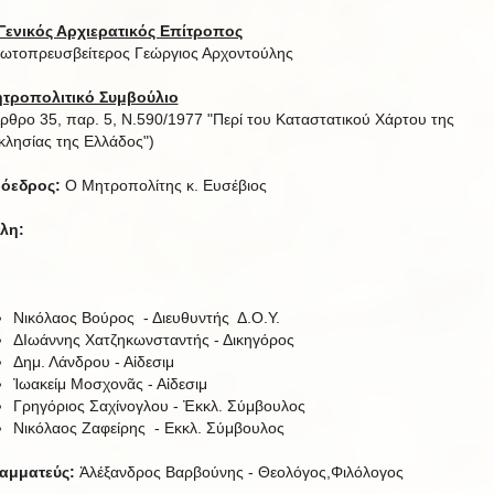
Γενικός Αρχιερατικός Επίτροπος
ωτοπρευσβείτερος Γεώργιος Αρχοντούλης
τροπολιτικό Συμβούλιο
ρθρο 35, παρ. 5, Ν.590/1977 "Περί του Καταστατικού Χάρτου της
κλησίας της Ελλάδος")
όεδρος:
Ο Μητροπολίτης κ. Ευσέβιος
λη:
Νικόλαος Βούρος - Διευθυντής Δ.Ο.Υ.
ΔΙωάννης Χατζηκωνσταντής - Δικηγόρος
Δημ. Λάνδρου - Αἰδεσιμ
Ἰωακείμ Μοσχονᾶς - Αἰδεσιμ
Γρηγόριος Σαχίνογλου - Ἐκκλ. Σύμβουλος
Νικόλαος Ζαφείρης - Εκκλ. Σύμβουλος
αμματεύς:
Ἀλέξανδρος Βαρβούνης - Θεολόγος,Φιλόλογος