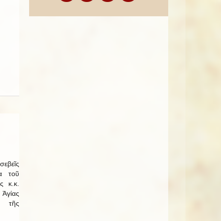
εβεῖς
α τοῦ
ς κ.κ.
 Ἁγίας
ί τῆς