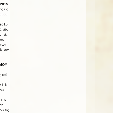
 2015
ς εἰς
άμου.
2015
ά τῆς
, εἰς
ου.
ντων
ς τόν
.
ΛΙΟΥ
ς τοῦ
 Ἱ. Ν.
ου.
Ἱ. Ν.
σου.
ου εἰς