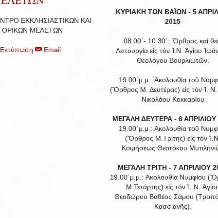
ΚΥΡΙΑΚΗ ΤΩΝ ΒΑΪΩΝ -
5 ΑΠΡΙ
ΝΤΡΟ ΕΚΚΛΗΣΙΑΣΤΙΚΩΝ ΚΑΙ
2015
ΤΟΡΙΚΩΝ ΜΕΛΕΤΩΝ
08.00΄- 10.30΄: Ὄρθρος καί θε
Εκτύπωση
Email
Λειτουργία εἰς τόν Ἱ.Ν. Ἁγίου Ἰωά
Θεολόγου Βουρλιωτῶν.
19.00΄μ.μ.: Ἀκολουθία τοῦ Νυμφ
(Ὄρθρος Μ. Δευτέρας) εἰς τόν Ἱ. Ν.
Νικολάου Κοκκαρίου
ΜΕΓΑΛΗ ΔΕΥΤΕΡΑ - 6 ΑΠΡΙΛΙΟΥ
19.00΄μ.μ.: Ἀκολουθία τοῦ Νυμφ
(Ὄρθρος Μ.Τρίτης) εἰς τόν Ἱ.Ν
Κοιμήσεως Θεοτόκου Μυτιληνι
ΜΕΓΑΛΗ ΤΡΙΤΗ - 7 ΑΠΡΙΛΙΟΥ 2
19.00΄μ.μ.: Ἀκολουθία Νυμφίου (
Μ.Τετάρτης) εἰς τόν Ἱ. Ν. Ἁγίο
Θεοδώρου Βαθέος Σάμου (Τροπά
Κασσιανῆς).