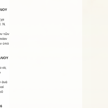
ΛΙΟΥ
σχα
. Ν.
ων τῶν
τείαν
ῶν ὑπό
ΙΛΙΟΥ
α εἰς
υ
ν ἀνά
καί
οῦ
16