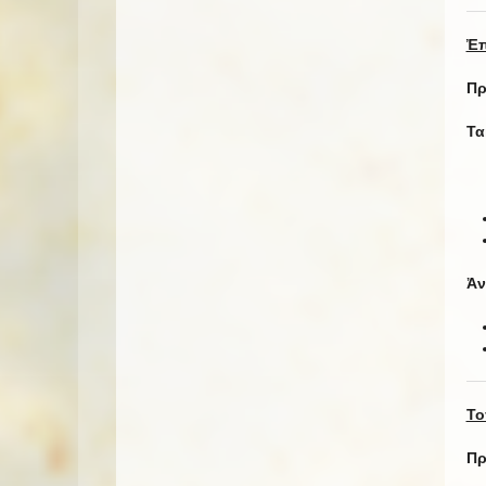
Ἐπ
Πρ
Τα
Ἀν
Το
Πρ