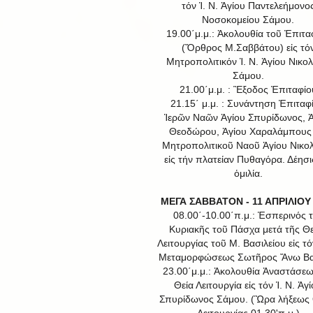
τόν Ἱ. Ν. Ἁγίου Παντελεήμονο
Νοσοκομείου Σάμου.
19.00΄μ.μ.: Ἀκολουθία τοῦ Ἐπιτα
(Ὄρθρος Μ.Σαββάτου) εἰς τό
Μητροπολιτικόν Ἱ. Ν. Ἁγίου Νικο
Σάμου.
21.00΄μ.μ. : Ἒξοδος Ἐπιταφίο
21.15΄ μ.μ. : Συνάντηση Ἐπιταφ
Ἱερῶν Ναῶν Ἀγίου Σπυρίδωνος, Ἁ
Θεοδώρου, Ἁγίου Χαραλάμπους 
Μητροπολιτικοῦ Ναοῦ Ἁγίου Νικο
εἰς τήν πλατείαν Πυθαγόρα. Δέησι
ὁμιλία.
ΜΕΓΑ ΣΑΒΒΑΤΟΝ - 11 ΑΠΡΙΛΙΟΥ
08.00΄-10.00΄π.μ.: Ἑσπερινός 
Κυριακῆς τοῦ Πάσχα μετά τῆς Θε
Λειτουργίας τοῦ Μ. Βασιλείου εἰς τό
Μεταμορφώσεως Σωτῆρος Ἄνω Βα
23.00΄μ.μ.: Ἀκολουθία Ἀναστάσεω
Θεία Λειτουργία εἰς τόν Ἱ. Ν. Ἁγ
Σπυρίδωνος Σάμου. (Ὣρα λήξεως 