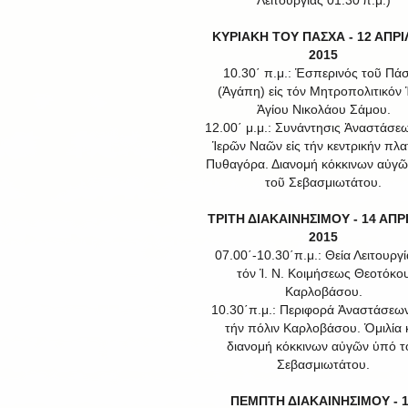
Λειτουργίας 01.30'π.μ.)
ΚΥΡΙΑΚΗ ΤΟΥ ΠΑΣΧΑ - 12 ΑΠΡΙ
2015
10.30΄ π.μ.: Ἑσπερινός τοῦ Πά
(Ἀγάπη) εἰς τόν Μητροπολιτικόν Ἱ
Ἁγίου Νικολάου Σάμου.
12.00΄ μ.μ.: Συνάντησις Ἀναστάσε
Ἱερῶν Ναῶν εἰς τήν κεντρικήν πλα
Πυθαγόρα. Διανομή κόκκινων αὐγ
τοῦ Σεβασμιωτάτου.
ΤΡΙΤΗ ΔΙΑΚΑΙΝΗΣΙΜΟΥ - 14 ΑΠΡ
2015
07.00΄-10.30΄π.μ.: Θεία Λειτουργί
τόν Ἱ. Ν. Κοιμήσεως Θεοτόκο
Καρλοβάσου.
10.30΄π.μ.: Περιφορά Ἀναστάσεω
τήν πόλιν Καρλοβάσου. Ὁμιλία 
διανομή κόκκινων αὐγῶν ὑπό τ
Σεβασμιωτάτου.
ΠΕΜΠΤΗ ΔΙΑΚΑΙΝΗΣΙΜΟΥ - 