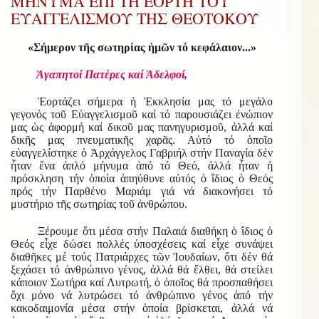
ΜΗΝΥΜΑ ΕΠΙ ΤΗ ΕΟΡΤΗ ΤΟΥ
ΕΥΑΓΓΕΛΙΣΜΟΥ ΤΗΣ ΘΕΟΤΟΚΟΥ
«Σήμερον τῆς σωτηρίας ἡμῶν τό κεφάλαιον...»
Ἀγαπητοί Πατέρες καί Ἀδελφοί,
Ἑορτάζει σήμερα ἡ Ἐκκλησία μας τό μεγάλο
γεγονός τοῦ Εὐαγγελισμοῦ καί τό παρουσιάζει ἐνώπιον
μας ὡς ἀφορμή καί δικοῦ μας πανηγυρισμοῦ, ἀλλά καί
δικῆς μας πνευματικῆς χαρᾶς. Αὐτό τό ὁποῖο
εὐαγγελίστηκε ὁ Ἀρχάγγελος Γαβριήλ στήν Παναγία δέν
ἦταν ἕνα ἁπλό μήνυμα ἀπό τό Θεό, ἀλλά ἦταν ἡ
πρόσκληση τήν ὁποία ἀπηύθυνε αὐτός ὁ ἴδιος ὁ Θεός
πρός τήν Παρθένο Μαριάμ γιά νά διακονήσει τό
μυστήριο τῆς σωτηρίας τοῦ ἀνθρώπου.
Ξέρουμε ὅτι μέσα στήν Παλαιά διαθήκη ὁ ἴδιος ὁ
Θεός εἶχε δώσει πολλές ὑποσχέσεις καί εἶχε συνάψει
διαθῆκες μέ τούς Πατριάρχες τῶν Ἰουδαίων, ὅτι δέν θά
ξεχάσει τό ἀνθρώπινο γένος, ἀλλά θά ἔλθει, θά στείλει
κάποιον Σωτήρα καί Λυτρωτή, ὁ ὁποῖος θά προσπαθήσει
ὄχι μόνο νά λυτρώσει τό ἀνθρώπινο γένος ἀπό τήν
κακοδαιμονία μέσα στήν ὁποία βρίσκεται, ἀλλά νά