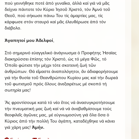
πού γεννήθηκε ποτέ ἀπό γυναῖκα, ἀλλά καί γιά νά μᾶς
δείχνει πάντοτε τόν Κύριο Ἰησοῦ Χριστό, τόν Ἀμνό τοῦ
Θεοῦ, πού σήκωσε πάνω Του τίς ἁμαρτίες μας, τίς
κάρφωσε στόν σταυρό καί μᾶς ἐλευθέρωσε ἀπό τόν
διάβολο.
Ἀγαπητοί μου Ἀδελφοί
,
Στό σημερινό εὐαγγελικό ἀνάγνωσμα ὁ Προφήτης Ἠσαϊας
διακηρύσσει ἐπίσης τόν Χριστό, ὡς τό μέγα Φῶς, τό
Ὁποῖο φώτισε τήν μέχρι τότε σκοτεινή ζωή τῶν
ἀνθρώπων. Θά εἴμαστε ἀναπολόγητοι, ἄν ἀδιαφορήσουμε
γιά τήν θυσία τοῦ Θεανθρώπου Κυρίου μας καί τήν δωρεά
τοῦ φωτισμοῦ πρός ὅλους ἀνεξαιρέτως μέ σκοπό τή
σωτηρία μας!
Ἄς φροντίσουμε κατά τό νέο ἔτος νά ἀνασυγκροτήσουμε
τήν πνευματική μας ζωή καί νά νά ἀναβαθμίσουμε τούς
θεοφιλεῖς ἀγῶνες μας, μέ εὐγνωμοσύνη γιά ὅλα ὅσα ὁ
Κύριος ἀπό τήν πολλή Του ἀγάπη, καταδέχθηκε νά κάνει
γιά χάρη μας!
Ἀμήν.