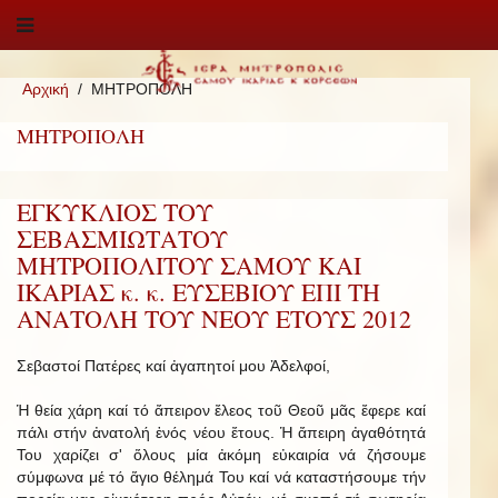
Αρχική
ΜΗΤΡΟΠΟΛΗ
ΜΗΤΡΟΠΟΛΗ
ΕΓΚΥΚΛΙΟΣ ΤΟΥ
ΣΕΒΑΣΜΙΩΤΑΤΟΥ
ΜΗΤΡΟΠΟΛΙΤΟΥ ΣΑΜΟΥ ΚΑΙ
ΙΚΑΡΙΑΣ κ. κ. ΕΥΣΕΒΙΟΥ ΕΠΙ ΤΗ
ΑΝΑΤΟΛΗ ΤΟΥ ΝΕΟΥ ΕΤΟΥΣ 2012
Σεβαστοί Πατέρες καί ἀγαπητοί μου Ἀδελφοί,
Ἡ θεία χάρη καί τό ἄπειρον ἔλεος τοῦ Θεοῦ μᾶς ἔφερε καί
πάλι στήν ἀνατολή ἑνός νέου ἔτους. Ἡ ἄπειρη ἀγαθότητά
Του χαρίζει σ' ὅλους μία ἀκόμη εὐκαιρία νά ζήσουμε
σύμφωνα μέ τό ἅγιο θέλημά Του καί νά καταστήσουμε τήν