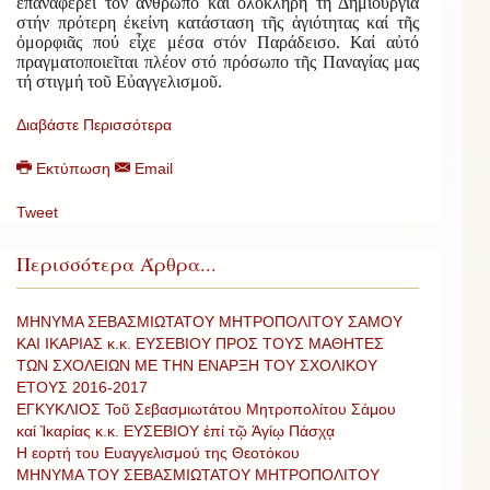
ἐπαναφέρει τόν ἄνθρωπο καί ὁλόκληρη τή Δημιουργία
στήν πρότερη ἐκείνη κατάσταση τῆς ἁγιότητας καί τῆς
ὀμορφιᾶς πού εἶχε μέσα στόν Παράδεισο. Καί αὐτό
πραγματοποιεῖται πλέον στό πρόσωπο τῆς Παναγίας μας
τή στιγμή τοῦ Εὐαγγελισμοῦ.
Διαβάστε Περισσότερα
Εκτύπωση
Email
Tweet
Περισσότερα Άρθρα...
ΜΗΝΥΜΑ ΣΕΒΑΣΜΙΩΤΑΤΟΥ ΜΗΤΡΟΠΟΛΙΤΟΥ ΣΑΜΟΥ
ΚΑΙ ΙΚΑΡΙΑΣ κ.κ. ΕΥΣΕΒΙΟΥ ΠΡΟΣ ΤΟΥΣ ΜΑΘΗΤΕΣ
ΤΩΝ ΣΧΟΛΕΙΩΝ ΜΕ ΤΗΝ ΕΝΑΡΞΗ ΤΟΥ ΣΧΟΛΙΚΟΥ
ΕΤΟΥΣ 2016-2017
ΕΓΚΥΚΛΙΟΣ Τοῦ Σεβασμιωτάτου Μητροπολίτου Σάμου
καί Ἰκαρίας κ.κ. ΕΥΣΕΒΙΟΥ ἐπί τῷ Ἁγίῳ Πάσχᾳ
Η εορτή του Ευαγγελισμού της Θεοτόκου
ΜΗΝΥΜΑ ΤΟΥ ΣΕΒΑΣΜΙΩΤΑΤΟΥ ΜΗΤΡΟΠΟΛΙΤΟΥ