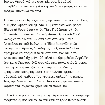
Του ὡς Ἀμνοῦ, γιά τήν σωτηρία μας. Ἐξ αὐτοῦ
συνηθίζουμε στό πασχαλινό τραπέζι νά ἔχουμε, ὡς κύριο
ἔδεσμα, συνήθως τό ἀρνί.
Τήν ὀνομασία «Ἀμνός» ὅμως τήν ἐπαλήθευσε καί ὁ Ἴδιος
ὁ Κύριος, ἄμεσα καί ἔμμεσα. Ἐμμεσα διότι δύο φορές
ἔδωσε τή δυνατότητα στόν Τίμιο Πρόδρομο νά τόν
ἀποκαλέσει ἐνώπιον τῶν ἀνθρώπων Ἀμνό τοῦ Θεοῦ,
χωρίς νά τό ἀλλάξει. Ἄμεσα διότι στό κεφ. 5 τῆς
Ἀποκάλυψης τοῦ Ἰωάννου, ὁ Ἴδιος ἐμφανίζεται ὡς
ἐσφαγμένον Ἀρνίον, δηλαδή ὡς ἀρνί, πού ἐνῶ εἶναι
σφαγμένο καί τρέχουν τά αἵματα ἀπό τόν λαιμό του,
ἐντούτοις αὐτό ὄχι μόνο ζεῖ, ἀλλά καί θριαμβεύει. Ἀκριβῶς
ἔτσι καί ὁ Χριστός, ἐνῶ σφαγιάστηκε πάνω στόν Σταυρό,
ἀνέστη ἐκ νεκρῶν, ζεῖ ὡς ὁ ἀρχηγός τῆς Ζωῆς,
θριάμβευσε καί θριαμβεύει, διατηρώντας ἐμφανῆ τά
σύμβολά τοῦ πάθους Του, φανερές δηλαδή τίς πληγές
Του, τήν λογχευμένη πλευρά Του καί τίς τρῦπες ἀπό τά
καρφιά στά ἄχραντα χέρια καί τά πόδια Του.
Ἡ Ἐκκλησία μας στάθηκε μέ μεγάλη εὐλάβεια σέ αὐτήν τήν
ὀνομασία Ἀμνός καί τοῦτο φαίνεται σέ τρεῖς περιπτώσεις.