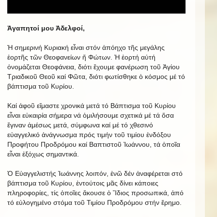
Ἀγαπητοί μου Ἀδελφοί,
Ἡ σημερινή Κυριακή εἶναι στόν ἀπόηχο τῆς μεγάλης
ἑορτῆς τῶν Θεοφανείων ἤ Φώτων. Ἡ ἑορτή αὐτή
ὀνομάζεται Θεοφάνεια, διότι ἔχουμε φανέρωση τοῦ Ἁγίου
Τριαδικοῦ Θεοῦ καί Φῶτα, διότι φωτίσθηκε ὁ κόσμος μέ τό
βάπτισμα τοῦ Κυρίου.
Καί ἀφοῦ εἴμαστε χρονικά μετά τό Βάπτισμα τοῦ Κυρίου
εἶναι εὐκαιρία σήμερα νά ὁμιλήσουμε σχετικά μέ τά ὅσα
ἔγιναν ἀμέσως μετά, σύμφωνα καί μέ τό χθεσινό
εὐαγγελικό ἀνάγνωσμα πρός τιμήν τοῦ τιμίου ἐνδόξου
Προφήτου Προδρόμου καί Βαπτιστοῦ Ἰωάννου, τά ὁποῖα
εἶναι ἐξόχως σημαντικά.
Ὁ Εὐαγγελιστής Ἰωάννης λοιπόν, ἐνῶ δέν ἀναφέρεται στό
βάπτισμα τοῦ Κυρίου, ἐντούτοις μᾶς δίνει κάποιες
πληροφορίες, τίς ὁποῖες ἄκουσε ὁ Ἴδιος προσωπικά, ἀπό
τό εὐλογημένο στόμα τοῦ Τιμίου Προδρόμου στήν ἔρημο.