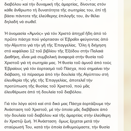
διαβόλου καί τήν δυναμική τῆς ἁμαρτίας, δίνοντας στόν
κάθε ἄνθρωπο τή δυνατότητα τῆς σωτηρίας του, ἐπί τῇ
βάσει πάντοτε τῆς ἐλεύθερης ἐπιλογῆς του, ἄν θέλει
δηλαδή νά σωθεῖ.
Ἡ ὀνομασία «Ἀμνός» γιά τόν Χριστό ἀπηχεῖ ἤδη ἀπό τό
πρῶτο πάσχα πού γιόρτασαν οἱ Ἑβραῖοι φεύγοντας ἀπό
τήν Αἴγυπτο γιά τήν γῆ τῆς Ἐπαγγελίας. Ὅλη ἡ διήγηση
στό κεφάλαιο 12 τοῦ βιβλίου τῆς Ἐξόδου στήν Παλαιά
Διαθήκη, εἶναι μιά συμβολική ἀναφορά στήν θυσία τοῦ
Χριστοῦ γιά τή σωτηρία μας. Ἡ θυσία τοῦ ἀμνοῦ ἀπό τούς
Ἑβραίους γιά τόν ἑορτασμό τοῦ Πάσχα, πού σημαίνει τήν
διάβαση, τό πέρασμα ἀπό τήν δουλεία τῆς Αἰγύπτου στή
ἐλευθερία τῆς γῆς τῆς Ἐπαγγελίας, ἀποτελεῖ τήν
προτύπωση τῆς θυσίας τοῦ Χριστοῦ, πού μᾶς
ἐλευθέρωσε ἀπό τή δουλεία τοῦ διαβόλου.
Γιά τόν λόγο αὐτό καί στό δικό μας Πάσχα ἑορτάζουμε τήν
Ἀνάσταση τοῦ Χριστοῦ, μέ τήν ὁποία μᾶς διεβίβασε ἀπό
τήν δουλεία τοῦ διαβόλου καί τῆς ἁμαρτίας στήν ἐλεύθερη
ἐν Χριστῷ ζωή. Ἡ Ἀνάσταση ὅμως ἔρχεται μετά τήν
σταύρωσή Του, κατά τήν ὁποία ἐνθυμούμαστε, τήν θυσία