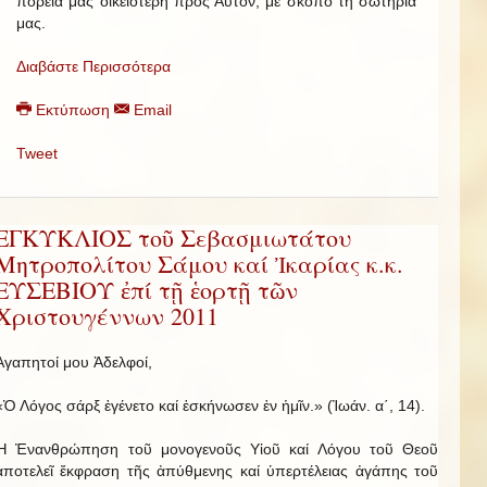
πορεία μας οἰκειότερη πρός Αὐτόν, μέ σκοπό τή σωτηρία
μας.
Διαβάστε Περισσότερα
Εκτύπωση
Email
Tweet
ΕΓΚΥΚΛΙΟΣ τοῦ Σεβασμιωτάτου
Μητροπολίτου Σάμου καί Ἰκαρίας κ.κ.
ΕΥΣΕΒΙΟΥ ἐπί τῇ ἑορτῇ τῶν
Χριστουγέννων 2011
Ἀγαπητοί μου Ἀδελφοί,
«Ὁ Λόγος σάρξ ἐγένετο καί ἐσκήνωσεν ἐν ἡμῖν.» (Ἰωάν. α΄, 14).
Ἡ Ἐνανθρώπηση τοῦ μονογενοῦς Υἱοῦ καί Λόγου τοῦ Θεοῦ
ἀποτελεῖ ἔκφραση τῆς ἀπύθμενης καί ὑπερτέλειας ἀγάπης τοῦ