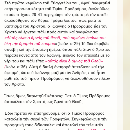
Στό πρῶτο κεφάλαιο τοῦ Εὐαγγελίου του, ἀφοῦ ἀναφερθεῖ
στήν προσωπικότητα τοῦ Τιμίου Προδρόμου, ἀκολούθως
στούς στίχους 29-41 περιγράφει τόν τρόπο μέ τόν ὁποῖο
ἀκολούθησαν τόν Κύριο. Γράφει λοιπόν, πώς μετά τό
βάπτισμα τοῦ Χριστοῦ, ὁ Ἰωάννης ὁ Πρόδρομος εἶδε τόν
Χριστό νά ἔρχεται πάλι πρός αὐτόν καί ἀναφώνησε:
«Αὐτός εἶναι ὁ ἀμνός τοῦ Θεοῦ, πού σηκώνει ἐπάνω του
ὅλη τήν ἁμαρτία τοῦ κόσμου
»(Ἰωάν. α΄29)
Τό ἴδιο ἀκριβῶς
συνέβη καί τήν ἑπομένη ἡμέρα, ὅπου πάλι ὅταν ὁ Χριστός
πέρασε κοντά ἀπό τόν Ἰωάννη, ἐκεῖνος Τόν ὑπέδειξε μέ τό
χέρι του καί πάλι εἶπε:
«αὐτός εἶναι ὁ ἀμνός τοῦ Θεοῦ»
(
Ἰωάν. α΄36). Αὐτή ἡ διπλή ἀναφορά ἀπετέλεσε καί τήν
ἀφορμή, ὥστε ὁ Ἰωάννης μαζί μέ τόν Ἀνδρέα, πού ἦταν
μαθητές τοῦ Τιμίου Προδρόμου, νά ἀκολουθήσουν πλέον
τόν Χριστό.
Ἴσως ὅμως διερωτηθεῖ κάποιος: Γιατί ὁ Τίμιος Πρόδρομος
ἀποκάλεσε τόν Χριστό, ὡς Ἀμνό τοῦ Θεοῦ;
Ἐδῶ πρέπει νά ἐπισημάνουμε, ὅτι ὁ Τίμιος Πρόδρομος
κατακλείει τήν σειρά τῶν Προφητῶν. Συγκεφαλαιώνει τήν
προφητική τους διδασκαλία καί ἀποτελεῖ τόν τελευταῖο