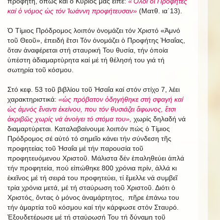
προφήτη, ὅπως καί ὁ Κύριός μας εἶπε:
«Ὅλοι οἱ Προφῆτες
καί ὁ νόμος ὡς τόν Ἰωάννη προφήτευσαν»
(Ματθ. ια΄13).
Ὁ Τίμιος Πρόδρομος λοιπόν ὀνομάζει τόν Χριστό «Ἀμνό
τοῦ Θεοῦ», ἐπειδή ἔτσι Τόν ὀνομάζει ὁ Προφήτης Ἠσαΐας,
ὅταν ἀναφέρεται στή σταυρική Του θυσία, τήν ὁποία
ὑπέστη ἀδιαμαρτύρητα καί μέ τή θέλησή του γιά τή
σωτηρία τοῦ κόσμου.
Στό κεφ. 53 τοῦ βιβλίου τοῦ Ἠσαΐα καί στόν στίχο 7, λέει
χαρακτηριστικά:
«ὡς πρόβατον ὁδηγήθηκε στή σφαγή καί
ὡς ἀμνός ἔναντι ἐκείνου, που τόν θυσιάζει ἄφωνος, ἔτσι
ἀκριβῶς χωρίς νά ἀνοίγει τό στόμα του»,
χωρίς δηλαδή νά
διαμαρτύρεται. Καταλαβαίνουμε λοιπόν πώς ὁ Τίμιος
Πρόδρομος σέ αὐτό τό σημεῖο κάνει τήν σύνδεση τῆς
προφητείας τοῦ Ἠσαΐα μέ τήν παρουσία τοῦ
προφητευόμενου Χριστοῦ. Μάλιστα δέν ἐπαληθεύει ἁπλά
τήν προφητεία, πού εἰπώθηκε 800 χρόνια πρίν, ἀλλά κι
ἐκεῖνος μέ τή σειρά του προφητεύει, τί ἔμελλε νά συμβεῖ
τρία χρόνια μετά, μέ τή σταύρωση τοῦ Χριστοῦ. Διότι ὁ
Χριστός, ὄντας ὁ μόνος ἀναμάρτητος, πῆρε ἐπάνω του
τήν ἁμαρτία τοῦ κόσμου καί τήν κάρφωσε στόν Σταυρό.
Ἐξουδετέρωσε μέ τή σταύρωσή Του τή δύναμη τοῦ