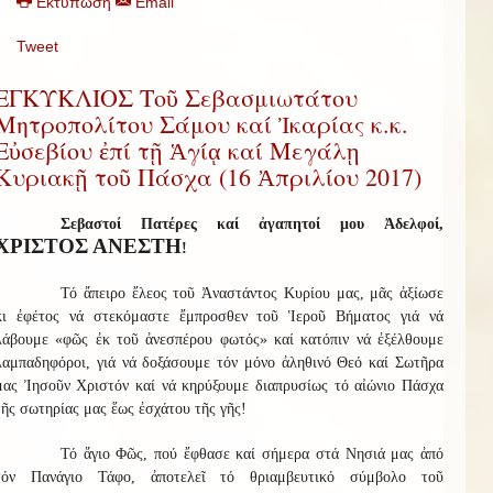
Εκτύπωση
Email
Tweet
ΕΓΚΥΚΛΙΟΣ Τοῦ Σεβασμιωτάτου
Μητροπολίτου Σάμου καί Ἰκαρίας κ.κ.
Εὐσεβίου ἐπί τῇ Ἁγίᾳ καί Μεγάλῃ
Κυριακῇ τοῦ Πάσχα (16 Ἀπριλίου 2017)
Σεβαστοί Πατέρες καί ἀγαπητοί μου Ἀδελφοί,
ΧΡΙΣΤΟΣ ΑΝΕΣΤΗ
!
Τό ἄπειρο ἔλεος τοῦ Ἀναστάντος Κυρίου μας, μᾶς ἀξίωσε
κι ἐφέτος νά στεκόμαστε ἔμπροσθεν τοῦ Ἱεροῦ Βήματος γιά νά
λάβουμε «φῶς ἐκ τοῦ ἀνεσπέρου φωτός» καί κατόπιν νά ἐξέλθουμε
λαμπαδηφόροι, γιά νά δοξάσουμε τόν μόνο ἀληθινό Θεό καί Σωτῆρα
μας Ἰησοῦν Χριστόν καί νά κηρύξουμε διαπρυσίως τό αἰώνιο Πάσχα
τῆς σωτηρίας μας ἕως ἐσχάτου τῆς γῆς!
Τό ἅγιο Φῶς, πού ἔφθασε καί σήμερα στά Νησιά μας ἀπό
τόν Πανάγιο Τάφο, ἀποτελεῖ τό θριαμβευτικό σύμβολο τοῦ