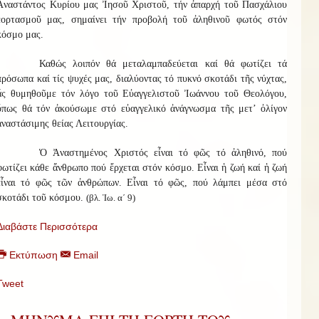
Ἀναστάντος Κυρίου μας Ἰησοῦ Χριστοῦ, τήν ἀπαρχή τοῦ Πασχάλιου
ἑορτασμοῦ μας, σημαίνει τήν προβολή τοῦ ἀληθινοῦ φωτός στόν
κόσμο μας.
Καθώς λοιπόν θά μεταλαμπαδεύεται καί θά φωτίζει τά
πρόσωπα καί τίς ψυχές μας, διαλύοντας τό πυκνό σκοτάδι τῆς νύχτας,
ἄς θυμηθοῦμε τόν λόγο τοῦ Εὐαγγελιστοῦ Ἰωάννου τοῦ Θεολόγου,
ὅπως θά τόν ἀκούσωμε στό εὐαγγελικό ἀνάγνωσμα τῆς μετ’ ὀλίγον
ἀναστάσιμης θείας Λειτουργίας.
Ὁ Ἀναστημένος Χριστός εἶναι τό φῶς τό ἀληθινό, πού
φωτίζει κάθε ἄνθρωπο πού ἔρχεται στόν κόσμο. Εἶναι ἡ ζωή καί ἡ ζωή
εἶναι τό φῶς τῶν ἀνθρώπων. Εἶναι τό φῶς, πού λάμπει μέσα στό
σκοτάδι τοῦ κόσμου.
(βλ. Ἰω. α΄ 9)
Διαβάστε Περισσότερα
Εκτύπωση
Email
Tweet