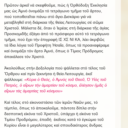
Πρῶτον ἀρκεῖ νά σκεφθοῦμε, πώς ἡ Ὀρθόδοξη Ἐκκλησία
μας ὡς Ἀμνό ὀνομάζει τό τετράγωνο τμῆμα τοῦ ἄρτου,
πού τοποθετεῖται πάνω στό ἅγιο Δισκάριο γιά νά
μεταβληθεῖ στή διάρκεια τῆς θείας Λειτουργίας σέ σῶμα
Χριστοῦ. Μάλιστα δέ, ὅταν ὁ Ἱερέας στή διάρκεια τῆς ἁγίας
Προσκομιδῆς ἐξάγει ἀπό τό πρόσφορο αὐτό τό τετράγωνο
τμῆμα, πού ἔχει τήν ἐπιγραφή ΙΣ ΧΣ ΝΙ ΚΑ, λέει ἀκριβῶς
τά ἴδια λόγια τοῦ Προφήτη Ἠσαΐα, ὅπως τά προαναφέραμε
καί ὀνομάζει τόν ἄρτο Ἀμνό, ὅπως ὁ Τίμιος Πρόδρομος
ἀπεκάλεσε τόν Χριστό.
Ἀκολούθως στήν Δοξολογία πού ψάλλεται στό τέλος τοῦ
Ὄρθρου καί πρίν ξεκινήσει ἡ θεία Λειτουργία, ἐκεῖ
ψάλλουμε:
«Κύριε ὁ Θεός, ὁ Ἀμνός τοῦ Θεοῦ, Ὁ Υἱός τοῦ
Πατρός, ὁ αἵρων τήν ἁμαρτίαν τοῦ κόσμο, ἐλέησον ἡμᾶς ὁ
αἵρων τάς ἁμαρτίας τοῦ κόσμου»
Καί τέλος στό εἰκονοστάσιο τῶν ἱερῶν Ναῶν μας, τό
τέμπλο, ὅπως τό ἀποκαλοῦμε, πάντοτε δίπλα στήν
δεσποτική εἰκόνα τοῦ Χριστοῦ, ὑπάρχει ἡ εἰκόνα τοῦ
Τιμίου Προδρόμου, ἐπειδή ἐκεῖνος κατά τό ἐγκώμιο τοῦ
Κυρίου εἶναι ὁ μεγαλύτερος καί σπουδαιότερος ἄνδρας