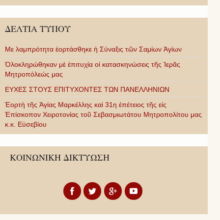
ΔΕΛΤΙΑ ΤΥΠΟΥ
Με λαμπρότητα ἑορτάσθηκε ἡ Σύναξις τῶν Σαμίων Ἁγίων
Ὁλοκληρώθηκαν μὲ ἐπιτυχία οἱ κατασκηνώσεις τῆς Ἱερᾶς
Μητροπόλεώς μας
ΕΥΧΕΣ ΣΤΟΥΣ ΕΠΙΤΥΧΟΝΤΕΣ ΤΩΝ ΠΑΝΕΛΛΗΝΙΩΝ
Ἑορτὴ τῆς Ἁγίας Μαρκέλλης καὶ 31η ἐπέτειος τῆς εἰς
Ἐπίσκοπον Χειροτονίας τοῦ Σεβασμιωτάτου Μητροπολίτου μας
κ.κ. Εὐσεβίου
ΚΟΙΝΩΝΙΚΗ ΔΙΚΤΥΩΣΗ