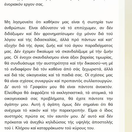
ένοριακόν εργον σας.
Μη λησμονείτε ότι καθήκον μας είναι ή σωτηρία των
άνθρώπων. Είναι άδύνατον νά τό επιτύχωμεν, αν δέν
διδάξωμεν καί δέν φρονηματίσωμεν όχι μόνον διά τοϋ
λόγου καί τής διδασκαλίας, άλλά πρό πάντων καί κατ'
εξοχήν διά τής άγιας ζωής καί τοϋ άγιου παραδείγματος
μας. Δέν έχομεν δικαίωμα νά σκανδαλίζωμε μέ τήν ζωήν
μας. Οί ένοχοι σκανδαλισμου είναι άξιοι βαρείας τιμωρίας,
θά συνδυάσωμε τήν αυστηρότητα καί τήν δικαιοσύ¬νη μέ
τό ενδιαφέρον διά τόν καθένα άπό σάς ξεχωριστά, άλλά
καί διά τάς οίκογενείας καί τά παιδιά σας. Οί σχέσεις μας
θά είναι σχέσεις συνεργών καί προπαντός συλλειτουργών.
Δι' αυτό τό Γραφείον μου θά είναι πάντοτε άνοικτόν.
Ελεύθερα θά έκφράζετε τά εκκλησιαστικά, τά ατομικά, τά
οικογενειακά σας προβλήματα, θά έχετε πάντοτε την
άγάπην μου. Αυτή ή άγάπη όμως δέν σημαίνει ότι θά
ανέχομαι τό κακόν καί τήν παρεκτροπήν. Είμαι ό ίδιος
αυστηρός πρώτα εις τόν εαυτόν μου. Δι' αυτό καί δέν
πρόκειται νά άνεχθώ κηλιδώσεις τής υψηλής άποστολής
τοϋ ί. Κλήρου καί καταρράκωσιν τοϋ κύρους του.