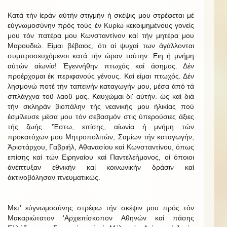
Κατά τήν ίεράν αύτήν στιγμήν ή σκέψις μου στρέφεται μέ
εύγνωμοσύνην πρός τούς έν Κυρίω κεκοιμημένους γονείς
μου τόν πατέρα μου Κωνσταντίνον καί τήν μητέρα μου
Μαρουδιώ. Είμαι βέβαιος, ότι αί ψυχαί των άγάλλονται
συμπροσευχόμενοι κατά τήν ώραν ταύτην. Ειη ή μνήμη
αύτών αίωνία! Έγεννήθην πτωχός καί άσημος. Δέν
προέρχομαι έκ περιφανούς γένους. Καί είμαι πτωχός. Δέν
λησμονώ ποτέ τήν ταπεινήν καταγωγήν μου, μέσα άπό τά
σπλάγχνα τοϋ λαοϋ μας. Καυχώμαι δι' αύτήν. ώς καί διά
τήν σκληράν βιοπάλην τής νεανικής μου ήλικίας πού
έσμίλευσε μέσα μου τόν σεβασμόν στις ύπερούσιες άξιες
τής ζωής. 'Έστω, επίσης, αίωνία ή μνήμη τών
προκατόχων μου Μητροπολιτών, Σαμίων τήν καταγωγήν,
Άριστάρχου, Γαβριήλ, Αθανασίου καί Κωνσταντίνου, όπως
επίσης καί τών Ειρηναίου καί Παντελεήμονος, οί όποιοι
άνέπτυξαν εθνικήν καί κοινωνικήν δράσιν καί
άκτινοβόλησαν πνευματικώς.
Μετ' εύγνωμοσύνης στρέφω τήν σκέψιν μου πρός τόν
Μακαριώτατον 'Αρχιεπίσκοπον Αθηνών καί πάσης