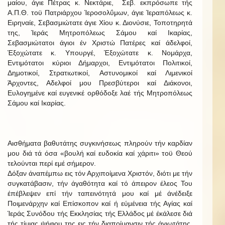
μαίου, άγιε Πέτρας κ. Νεκτάριε, Σεβ. εκπρόσωπε τής
Α.Π.Θ. τοϋ Πατριάρχου Ίεροσολΰμων, άγιε Ίεραπόλεως κ.
Ειρηναίε, Σεβασμιώτατε άγιε Χίου κ. Διονύσιε, Τοποτηρητά
της, Ίεράς Μητροπόλεως Σάμου καί Ικαρίας,
Σεβασμιώτατοι άγιοι έν Χριστώ Πατέρες καί άδελφοί,
Έξοχώτατε κ. Υπουργέ, Έξοχώτατε κ. Νομάρχα,
Εντιμότατοι κύριοι Δήμαρχοι, Εντιμότατοι Πολιτικοί,
Δημοτικοί, Στρατιωτικοί, Αστυνομικοί καί Λιμενικοί
Άρχοντες, Αδελφοί μου Πρεσβύτεροι καί Διάκονοι,
Ευλογημένε καί ευγενικέ ορθόδοξε λαέ τής Μητροπόλεως
Σάμου καί Ικαρίας.
Αισθήματα βαθυτάτης συγκινήσεως πληρούν τήν καρδίαν
μου διά τά όσα «βουλή καί ευδοκία καί χάριτι» τοϋ Θεού
τελούνται περί εμέ σήμερον.
Δόξαν άναπέμπω εις τόν Αρχιποίμενα Χριστόν, διότι με τήν
συγκατάβασιν, τήν άγαθότητα καί τό άπειρον έλεος Του
έπέβλεψεν επί τήν ταπεινότητά μου καί μέ άνέδειξε
Ποιμενάρχην καί Επίσκοπον καί ή εύμένεια τής Αγίας καί
Ίεράς Συνόδου τής Εκκλησίας τής Ελλάδος μέ έκάλεσε διά
τής τίμιας ψήφου της εις τήν διαποίμανσιν τής άγιωτάτης,