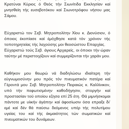
Κρατύναι Κύριος ό Θεός τήν Σιωνίτιδα Εκκλησίαν καί
μνησθείη τής ευσεβοτόκου καί Σιωνοτρόφου νήσου μας
Σάμου.
Εύχαριστώ τον Σεβ. Μητροπολίτην Χίου κ. Διονύσιον, ό
όποιος έκοπίασε καί έμόχθησε κατά τόν χρόνον τής
τοποτηρητείας τής λαχούσης μοι θεοσώστου Επαρχίας.
Εύχαριστώ τούς Σεβ. άγιους Αρχιερείς, οι όποιοι τήν ώραν
ταύτην μέ περιστοιχίζουν καί συμμερίζονται τήν χαράν μου.
Καθήκον μου θεωρώ νά διαδηλώσω ιδιαίτερη τήν
εύγνωμοσύνην μου πρός τόν πνευματικόν πατέρα καί
Γέροντά μου Σεβ. Μητροπολίτην Πειραιώς κ. Καλλίνικον,
υπό τήν πεφωτισμένην καθοδήγησιν, στοργήν καί
προστασίαν τοϋ οποίου εζησα επί 25 έτη. Θά μιμνήσκομαι
πάντοτε με υίικήν άγάπην καί άφοσίωσιν όσα επραξε δι'
εμέ καί δέν θά παύσω δεόμενος υπέρ τής πολυτίμου
υγείας του καί τής άκμαιότητος τών σωματικών καί
πνευματικών του δυνάμεων.