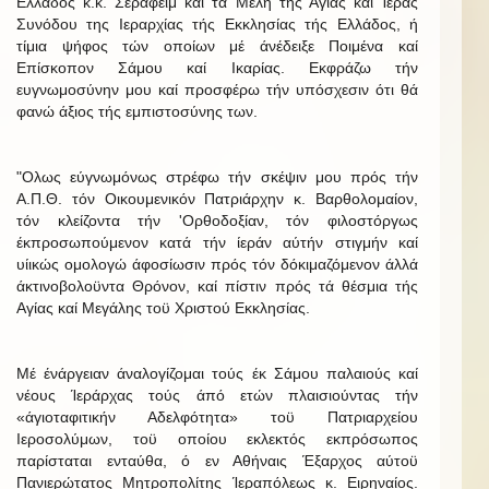
Ελλάδος κ.κ. Σεραφείμ καί τά Μέλη τής Αγίας καί Ίεράς
Συνόδου της Ιεραρχίας τής Εκκλησίας τής Ελλάδος, ή
τίμια ψήφος τών οποίων μέ άνέδειξε Ποιμένα καί
Επίσκοπον Σάμου καί Ικαρίας. Εκφράζω τήν
ευγνωμοσύνην μου καί προσφέρω τήν υπόσχεσιν ότι θά
φανώ άξιος τής εμπιστοσύνης των.
"Ολως εύγνωμόνως στρέφω τήν σκέψιν μου πρός τήν
Α.Π.Θ. τόν Οικουμενικόν Πατριάρχην κ. Βαρθολομαίον,
τόν κλείζοντα τήν 'Ορθοδοξίαν, τόν φιλοστόργως
έκπροσωπούμενον κατά τήν ίεράν αύτήν στιγμήν καί
υίικώς ομολογώ άφοσίωσιν πρός τόν δόκιμαζόμενον άλλά
άκτινοβολοϋντα Θρόνον, καί πίστιν πρός τά θέσμια τής
Αγίας καί Μεγάλης τοϋ Χριστού Εκκλησίας.
Μέ ένάργειαν άναλογίζομαι τούς έκ Σάμου παλαιούς καί
νέους Ίεράρχας τούς άπό ετών πλαισιούντας τήν
«άγιοταφιτικήν Αδελφότητα» τοϋ Πατριαρχείου
Ιεροσολύμων, τοϋ οποίου εκλεκτός εκπρόσωπος
παρίσταται ενταύθα, ό εν Αθήναις Έξαρχος αύτοϋ
Πανιερώτατος Μητροπολίτης Ίεραπόλεως κ. Ειρηναίος.