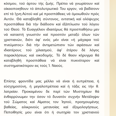
κόσμου, τοϋ άρτου τής ζωής. Πρέπει νά γνωρίσουν καί
οίκειοποιηθουν τό άπολυτρωτικό Του εργον, νά βαδίσονν
επί τά Ιχνη Αύτοϋ καί μέ προσπάθειες νά όμοιωθοϋν πρός
Αυτόν. Θά καταβληθή σύντονος, εντατική καί ολόψυχος
προσπάθεια διά τήν διάδοσιν καί έξάπλωσιν τοϋ λόγου
τοϋ Θεοϋ. Τό Ευαγγέλιον ιδιαιτέρως θά προσπαθήσω μεν
νά καταστή γνωστόν καί προσιτόν μεταξύ όλων τών
χριστιανών, διότι άφ' ενός μέν είναι «ή μάχαιρα τοϋ
πνεύματος» διά τήν άντιμετώπισιν τών αιρέσεων καί
ιδιαιτέρους τοϋ χιλιασμού, άφ' έτέρου δέ λόγος
παρακλήσεως καί οικοδομής. Τό δέ θειον κήρυγμα θά
καταβληθή προσπάθεια νά είναι πυκνότερον καί
συστηματικότερον εις τούς Ί. Ναούς.
Επίσης φροντίδα μας μέλλει νά είναι ή ευπρέπεια, ή
εύσχημοσύνη, ή μεγαλοπρέπεια καί ή τάξις εις τήν θ.
λατρείαν. Προκειμένου δε περί τών Μυστηρίων θά
ένθαρρύνωμεν την όσον τό δυνατόν συχνήν Μετάληψιν
τοϋ Σώματος καί Αίματος τον Ίησοϋ, προηγουμένης
βαθείας, ειλικρινούς μετανοίας καί έξομολογήσεως.
Πεποίθησίς μου είναι ότι ή σωτηρία τον χριστιανού