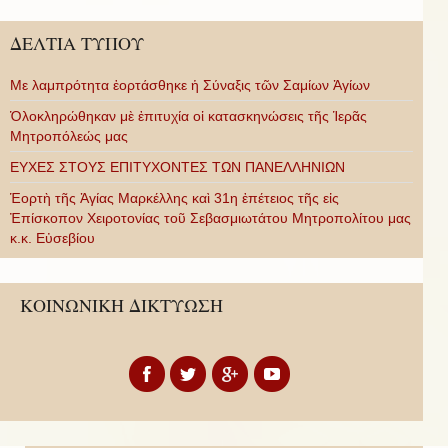
ΔΕΛΤΙΑ ΤΥΠΟΥ
Με λαμπρότητα ἑορτάσθηκε ἡ Σύναξις τῶν Σαμίων Ἁγίων
Ὁλοκληρώθηκαν μὲ ἐπιτυχία οἱ κατασκηνώσεις τῆς Ἱερᾶς
Μητροπόλεώς μας
ΕΥΧΕΣ ΣΤΟΥΣ ΕΠΙΤΥΧΟΝΤΕΣ ΤΩΝ ΠΑΝΕΛΛΗΝΙΩΝ
Ἑορτὴ τῆς Ἁγίας Μαρκέλλης καὶ 31η ἐπέτειος τῆς εἰς
Ἐπίσκοπον Χειροτονίας τοῦ Σεβασμιωτάτου Μητροπολίτου μας
κ.κ. Εὐσεβίου
ΚΟΙΝΩΝΙΚΗ ΔΙΚΤΥΩΣΗ