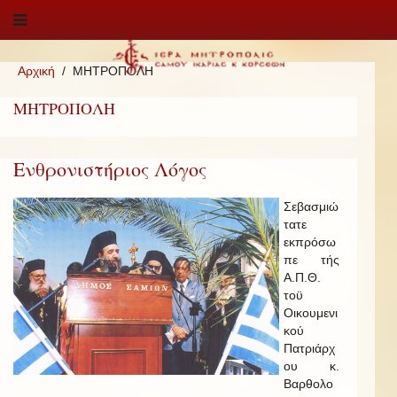
Αρχική
ΜΗΤΡΟΠΟΛΗ
ΜΗΤΡΟΠΟΛΗ
Ενθρονιστήριος Λόγος
Σεβασμιώ
τατε
εκπρόσω
πε τής
Α.Π.Θ.
τοϋ
Οικουμενι
κού
Πατριάρχ
ου κ.
Βαρθολο