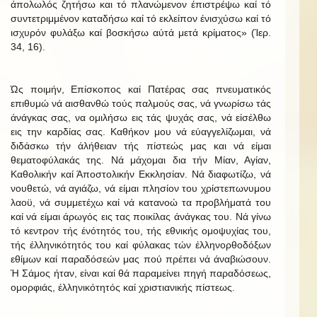
άπολωλός ζητήσω και τό πλανώμενον έπιστρέψω καί τό
συντετριμμένον καταδήσω καί τό εκλείπον ένισχύσω καί τό
ισχυρόν φυλάξω καί βοσκήσω αύτά μετά κρίματος» (Ίερ.
34, 16).
Ώς ποιμήν, Επίσκοπος καί Πατέρας σας πνευματικός
επιθυμώ νά αισθανθώ τούς παλμούς σας, νά γνωρίσω τάς
άνάγκας σας, να ομιλήσω εις τάς ψυχάς σας, νά είσέλθω
εις την καρδίας σας. Καθήκον μου νά εύαγγελίζωμαι, νά
διδάσκω τήν άλήθειαν τής πίστεώς μας και νά είμαι
θεματοφύλακάς της. Νά μάχομαι δια τήν Μίαν, Αγίαν,
Καθολικήν καί Άποστολικήν Εκκλησίαν. Νά διαφωτίζω, νά
νουθετώ, νά αγιάζω, νά είμαι πλησίον του χρίστεπωνυμου
λαοϋ, νά συμμετέχω καί νά κατανοώ τα προβλήματά του
καί νά είμαι άρωγός εις τας ποικίλας άνάγκας του. Νά γίνω
τό κεντρον τής ένότητός του, τής εθνικής ομοψυχίας του,
τής έλληνικότητός του καί φύλακας τών έλληνορθοδόξων
εθίμων καί παραδόσεών μας πού πρέπει νά άναβιώσουν.
Ή Σάμος ήταν, είναι καί θά παραμείνει πηγή παραδόσεως,
ομορφιάς, έλληνικότητός καί χριστιανικής πίστεως.