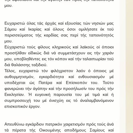
μου.
Ευχαριστώ όλας τάς άρχάς καί εξουσίας τών νησιών μας
Σάμου καί Ικαρίας καί όλους όσοι ομιλήσατε έκ τοϋ
περισσεύματος τής καρδίας σας περί τής ταπεινότητός
μου.
Εύχαριστώ τούς φίλους κληρικούς καί λαϊκούς οί όποιοι
προσήλθαν είδικώς διά νά συμμετάσχουν εις τήν χαράν
μου, υποβληθέντες εις τόν κόπον καί τήν ταλαιπωρίαν τοϋ
διά θαλάσσης ταξιδιού.
Τέλος, ευχαριστώ τόν φιλόχριστον λαόν ό όποιος μέ
αυθορμητισμόν, εγκαρδιότητα καί ενθουσιασμόν μέ
υποδέχεται ώς Πατέρα καί Επίσκοπόν του. Τοϋτο
φανερώνει τήν άγάπην καί τήν προσήλωσίν του πρός τήν
Εκκλησίαν. Ή ευγενική παρουσία του μέ τιμά καί ή
συμπροσευχή του μέ ένισχύη εις τό άναλαμβανόμενον
επισκοπικόν έργον.
Απευθύνω εγκάρδιον πατρικόν χαιρετισμόν πρός τούς άνά
τά πέρατα τής Οικουμένης αποδήμους Σαμίους καί