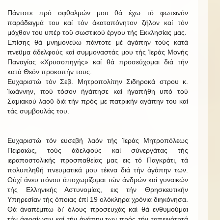
Πάντοτε πρό οφθαλμών μου θά έχω τό φωτεινόν
παράδειγμά του καί τόν άκαταπόνητον ζήλον καί τόν
μόχθον του υπέρ τοϋ σωστικού έργου τής Εκκλησίας μας.
Επίσης θά μνημονεύω πάντοτε μέ άγάπην τούς κατά
πνεϋμα άδελφούς καί συμμοναστάς μου τής Ίεράς Μονής
Παναγίας «Χρυσοπηγής» καί θά προσεύχομαι διά τήν
κατά Θεόν προκοπήν τους.
Ευχαριστώ τόν Σεβ. Μητροπολίτην Σιδηροκά στρου κ.
Ίωάννην, πού τόσον ήγάπησε καί ήγαπήθη υπό τού
Σαμιακού λαοϋ διά τήν πρός με πατρικήν αγάπην του καί
τάς συμβουλάς του.
Ευχαριστώ τόν ευσεβή λαόν τής Ίεράς Μητροπόλεως
Πειραιώς, τούς άδελφούς καί σύνεργάτας τής
ιεραποστολικής προσπαθείας μας εις τό Παγκράτι, τά
πολυπληθή πνευματικά μου τέκνα διά τήν άγάπην των.
Ούχί άνευ πόνου άποχωρίζομαι τών άνδρών καί γυναικών
τής Ελληνικής Αστυνομίας, εις τήν Θρησκευτικήν
Υπηρεσίαν τής όποιας έπί 19 ολόκληρα χρόνια διηκόνησα.
Θά άναπέμπω δι' όλους προσευχάς καί θά ενθυμούμαι
τήν άφοσίωσιν καί τήν άγάπην των πρός τήν ταπεινότητά