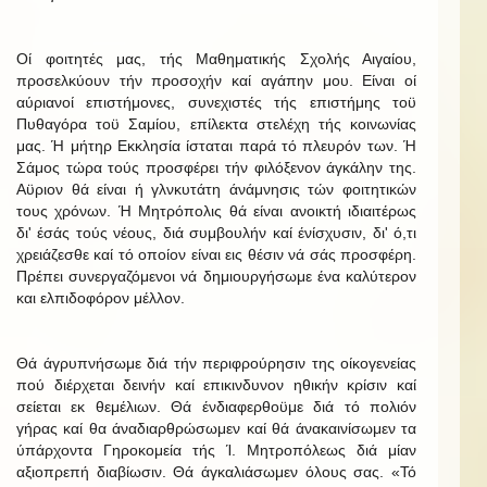
Οί φοιτητές μας, τής Μαθηματικής Σχολής Αιγαίου,
προσελκύουν τήν προσοχήν καί αγάπην μου. Είναι οί
αύριανοί επιστήμονες, συνεχιστές τής επιστήμης τοϋ
Πυθαγόρα τοϋ Σαμίου, επίλεκτα στελέχη τής κοινωνίας
μας. Ή μήτηρ Εκκλησία ίσταται παρά τό πλευρόν των. Ή
Σάμος τώρα τούς προσφέρει τήν φιλόξενον άγκάλην της.
Αϋριον θά είναι ή γλνκυτάτη άνάμνησις τών φοιτητικών
τους χρόνων. Ή Μητρόπολις θά είναι ανοικτή ιδιαιτέρως
δι' έσάς τούς νέους, διά συμβουλήν καί ένίσχυσιν, δι' ό,τι
χρειάζεσθε καί τό οποίον είναι εις θέσιν νά σάς προσφέρη.
Πρέπει συνεργαζόμενοι νά δημιουργήσωμε ένα καλύτερον
και ελπιδοφόρον μέλλον.
Θά άγρυπνήσωμε διά τήν περιφρούρησιν της οίκογενείας
πού διέρχεται δεινήν καί επικινδυνον ηθικήν κρίσιν καί
σείεται εκ θεμέλιων. Θά ένδιαφερθοϋμε διά τό πολιόν
γήρας καί θα άναδιαρθρώσωμεν καί θά άνακαινίσωμεν τα
ύπάρχοντα Γηροκομεία τής Ί. Μητροπόλεως διά μίαν
αξιοπρεπή διαβίωσιν. Θά άγκαλιάσωμεν όλους σας. «Τό