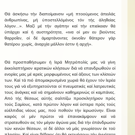
Θά άσκήσω τήν διαποίμανσιν «μή πτοούμενος άπειλάς
άνθρωπίνας, μή ύποστελλόμένος τόν τής άληθείας
λόγον...». Μαζί μέ τήν αγάπην καί τήν επιείκειαν θά
ύπάρχει καί ή αυστηρότητα, «ινα οί μεν ευ βιοϋντες
θαρροΐεν, οί δέ άμαρτάνοντες όκνοΐεν θάτερον γάρ
θατέρου χωρίς, άναρχία μάλλον έστιν ή αρχή».
Θά προσπαθήσωμεν ή Ιερά Μητρόπολίς μας νά γίνη
έκκολαπτήριον ιερατικών κλήσεων διά νά επανδρωθούν οί
ενορίες μας μέ ιερείς μορφωμένους καί άξιους των κλίσεών
των. Καί τά πιό άπομακρυσμένα χωριά θά έχουν τόν Ιερέα
τους γιά νά εξυπηρετούνται οί πνευματικές καί λατρευτικές
τους άνάγκες καί νά σημαίνουν καθημερινώς οί καμπάνες.
Από τής θέσεως αύτής σαλπίζω προσκλητήριον πρός
τούς Σαμίους, κατά πρώτον λόγον καί ύστερα πρός τούς
εύέλπιδας νέους μας, πού ποθοϋν τήν ίερωσύνην. Είναι
καιρός οί μέν πρώτοι νά έπανακάμψουν καί νά
στρατευθοϋν εις τόν μέγαν άγώνα μας διά τήν έπάνδρωσιν
τών κενών θέσεων, οί δέ άλλοι νά μάς γνωρίσουν έκ τοϋ
πλησίον. Καί είμαι βέβαιος ότι θά εκτιμήσουν τήν άγνότητα