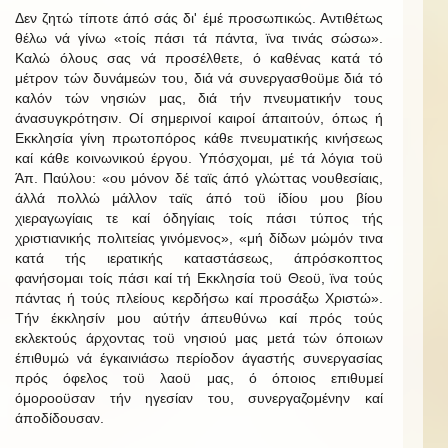
Δεν ζητώ τίποτε άπό σάς δι' έμέ προσωπικώς. Αντιθέτως
θέλω νά γίνω «τοίς πάσι τά πάντα, ϊνα τινάς σώσω».
Καλώ όλους σας νά προσέλθετε, ό καθένας κατά τό
μέτρον τών δυνάμεών του, διά νά συνεργασθοϋμε διά τό
καλόν τών νησιών μας, διά τήν πνευματικήν τους
άνασυγκρότησιν. Οί σημερινοί καιροί άπαιτούν, όπως ή
Εκκλησία γίνη πρωτοπόρος κάθε πνευματικής κινήσεως
καί κάθε κοινωνικού έργου. Υπόσχομαι, μέ τά λόγια τοϋ
Άπ. Παύλου: «ου μόνον δέ ταϊς άπό γλώττας νουθεσίαις,
άλλά πολλώ μάλλον ταϊς άπό τοϋ ίδίου μου βίου
χιεραγωγίαις τε καί όδηγίαις τοίς πάσι τύπος τής
χριστιανικής πολιτείας γινόμενος», «μή δίδων μώμόν τινα
κατά τής ιερατικής καταστάσεως, άπρόσκοπτος
φανήσομαι τοίς πάσι καί τή Εκκλησία τοϋ Θεοϋ, ϊνα τούς
πάντας ή τούς πλείους κερδήσω καί προσάξω Χριστώ».
Τήν έκκλησίν μου αύτήν άπευθύνω καί πρός τούς
εκλεκτούς άρχοντας τοϋ νησιού μας μετά τών όποιων
έπιθυμώ νά έγκαινιάσω περίοδον άγαστής συνεργασίας
πρός όφελος τοϋ λαοϋ μας, ό όποιος επιθυμεί
όμοροοϋσαν τήν ηγεσίαν του, συνεργαζομένην καί
άποδίδουσαν.