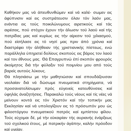
Καθήκον μας νά άπευθυνθώμεν καί νά καλέ- σωμεν εις
άφύπνισιν καί εις συστράτευσιν όλαν τόν λαόν μας,
ενάντια εις τούς ποικιλώνυμους αιρετικούς καί τάς
αιρέσεις, πού στόχον έχουν τήν άλωσιν τοϋ λαοϋ καί τής
πατρίδας μας καί κυρίως εις τήν αίρεσιν τοϋ χιλιασμού,
πού είσήλασε εις τό νησί μας πριν άπό χρόνια καί
διαστρέφει τήν άλήθειαν τής χριστιανικής πίστεως, ενώ
παράλληλα ύπηρετεί δολίους σκοπούς εις βάρος τον λαοϋ
καί τον έθνους μας. Θά Επαγρυπνώ έπί σκοπόν φρουρός
άκοίμητος διά τήν φύλαξιν τοϋ ποιμνίου μου από τούς
βαρείς αυτούς λύκους.
Θά πλησιάσω με τήν μαθητιώσαν καί σπουδάζουσαν
νεολαίαν διά νά δώσωμε πνευματικά στηρίγματα, νά
προσανατολίσωμεν πρός εύγενείς κατευθύνσεις καί
ύφηλάς άναζητήσεις. Παρακαλώ τούς νέους καί τίς νέες νά
μείνουν κοντά εις τόν Χριστόν καί τήν τοπικήν μας
Εκκλησίαν καί νά υπολογίζουν εις τό πρόσωπόν μου ώς
φιλοστόργου πνευματικοϋ πατρός καί εμπίστου φίλου.
Τούς εύχομαι δέ, μέ τήν εύκαιρίαν τής αυριανής ένάρξεως
τοϋ σχολικού έτους, μέ πατρικήν άγάπην, καλήν πρόοδον
καί υγείαν.