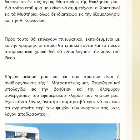
διακονείται έν τοίς άγίοις Μυστηρίοις τής Εκκλησίας μας.
Διά τοϋτο επιθυμία μου είναι νά συμμετέχουν οί Χριστιανοί
εις τά Μυστήρια, όλως δέ ιδιαιτέρως εις τήν έξομολόγησιν
καί τήν θ. Κοινωνίαν.
Πρός τοϋτο θά έπιλεγοϋν πνευματικοί, έκπαιδευμένοι μέ
κοινήν γραμμήν, οί οποίοι θά επισκέπτονται καί τά πλέον
απομονωμένα χωριά διά νά εξομολογούν τόν λαόν τοϋ
Θεοϋ.
Κύριον μέλημά μου καί έκ τών πρώτων είναι ή
άναδιοργάνωσις τής Ί. Μητροπόλεώς μας. Στηρίζομαι καί
υπολογίζω εις τήν βοήθειαν καί τήν όλόψυχον
συνεργασίαν τοϋ έφημεριακοϋ κλήρου τών νησιών μας.
Έχω πάντα λόγον, άγαπητοί συμπρεσβύτεροι. νά πιστεύω
ότι αγρυπνείτε περί τών ψυχών τών ενοριτών σας, «ώς
λόγον άποδώσοντες».