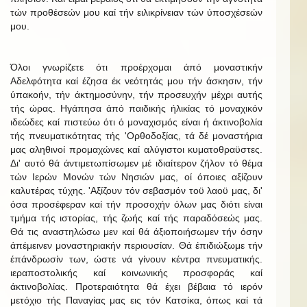
τών προθέσεών μου καί τήν ειλικρίνειαν τών ύποσχέσεών
μου.
Όλοι γνωρίζετε ότι προέρχομαι άπό μοναστικήν
Αδελφότητα καί έζησα έκ νεότητάς μου τήν άσκησιν, τήν
ύπακοήν, τήν άκτημοσύνην, τήν προσευχήν μέχρι αυτής
τής ώρας. Ηγάπησα άπό παιδικής ήλικίας τό μοναχικόν
ιδεώδες καί πιστεύω ότι ό μοναχισμός είναι ή άκτινοβολία
τής πνευματικότητας τής 'Ορθοδοξίας, τά δέ μοναστήρια
μας αληθινοί προμαχώνες καί αλύγιστοι κυματοθραϋστες.
Δι' αυτό θά άντιμετωπίσωμεν μέ ιδιαίτερον ζήλον τό θέμα
τών Ιερών Μονών τών Νησιών μας, οί όποιες αξίζουν
καλυτέρας τύχης. 'Αξίζουν τόν σεβασμόν τοϋ λαοϋ μας, δι'
όσα προσέφεραν καί τήν προσοχήν όλων μας διότι είναι
τμήμα τής ιστορίας, τής ζωής καί τής παραδόσεώς μας.
Θά τις αναστηλώσω μεν καί θά άξιοποιήσωμεν τήν όσην
άπέμεινεν μοναστηριακήν περιουσίαν. Θά έπιδιώξωμε τήν
έπάνδρωσίν των, ώστε νά γίνουν κέντρα πνευματικής.
ιεραποστολικής καί κοινωνικής προσφοράς καί
άκτινοβολίας. Προτεραιότητα θά έχει βέβαια τό ιερόν
μετόχιο τής Παναγίας μας εις τόν Κατσίκα, όπως καί τά