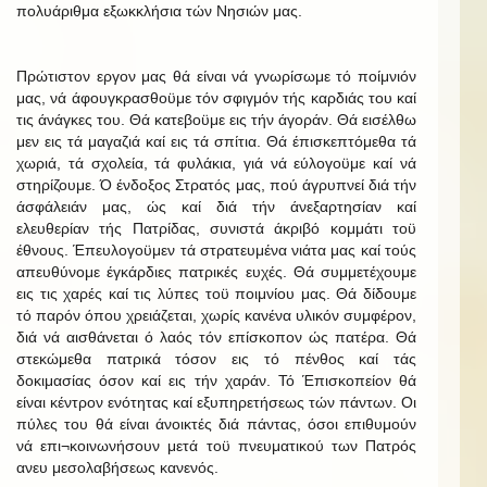
πολυάριθμα εξωκκλήσια τών Νησιών μας.
Πρώτιστον εργον μας θά είναι νά γνωρίσωμε τό ποίμνιόν
μας, νά άφουγκρασθοϋμε τόν σφιγμόν τής καρδιάς του καί
τις άνάγκες του. Θά κατεβοϋμε εις τήν άγοράν. Θά εισέλθω
μεν εις τά μαγαζιά καί εις τά σπίτια. Θά έπισκεπτόμεθα τά
χωριά, τά σχολεία, τά φυλάκια, γιά νά εύλογοϋμε καί νά
στηρίζουμε. Ό ένδοξος Στρατός μας, πού άγρυπνεί διά τήν
άσφάλειάν μας, ώς καί διά τήν άνεξαρτησίαν καί
ελευθερίαν τής Πατρίδας, συνιστά άκριβό κομμάτι τοϋ
έθνους. Έπευλογοϋμεν τά στρατευμένα νιάτα μας καί τούς
απευθύνομε έγκάρδιες πατρικές ευχές. Θά συμμετέχουμε
εις τις χαρές καί τις λύπες τοϋ ποιμνίου μας. Θά δίδουμε
τό παρόν όπου χρειάζεται, χωρίς κανένα υλικόν συμφέρον,
διά νά αισθάνεται ό λαός τόν επίσκοπον ώς πατέρα. Θά
στεκώμεθα πατρικά τόσον εις τό πένθος καί τάς
δοκιμασίας όσον καί εις τήν χαράν. Τό Έπισκοπείον θά
είναι κέντρον ενότητας καί εξυπηρετήσεως τών πάντων. Οι
πύλες του θά είναι άνοικτές διά πάντας, όσοι επιθυμούν
νά επι¬κοινωνήσουν μετά τοϋ πνευματικού των Πατρός
ανευ μεσολαβήσεως κανενός.