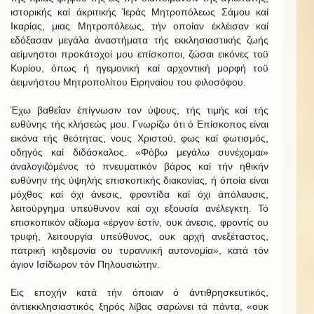
ιστορικής καί άκριτικής Ίεράς Μητροπόλεως Σάμου καί
Ικαρίας, μιας Μητροπόλεως, τήν οποίαν έκλέισαν καί
εδόξασαν μεγάλα άναστήματα τής εκκλησιαστικής ζωής
αείμνηστοι προκάτοχοί μου επίσκοποι, ζώσαι εικόνες τοϋ
Κυρίου, όπως ή ηγεμονική καί αρχοντική μορφή τοϋ
άειμνήστου Μητροπολίτου Ειρηναίου του φιλοσόφου.
Έχω βαθεΐαν έπίγνωσιν τον ύψους, τής τιμής καί τής
ευθύνης τής κλήσεώς μου. Γνωρίζω ότι ό Επίσκοπος είναι
εικόνα τής θεότητας, νους Χριστού, φως καί φωτισμός,
οδηγός καί διδάσκαλος. «Φόβω μεγάλω συνέχομαι»
άναλογιζόμένος τό πνευματικόν βάρος καί τήν ηθικήν
ευθύνην τής ύψηλής επισκοπικής διακονίας, ή όποία είναι
μόχθος καί όχι άνεσις, φροντίδα καί όχι άπόλαυσις,
λειτούργημα υπεύθυνον καί οχι εξουσία ανέλεγκτη. Τό
επισκοπικόν αξίωμα «έργον έστίν, ουκ άνεσις, φροντίς ου
τρυφή, λειτουργία υπεύθυνος, ουκ αρχή ανεξέταστος,
πατρική κηδεμονία ου τυραννική αυτονομία», κατά τόν
άγιον Ισίδωρον τόν Πηλουσιώτην.
Εις εποχήν κατά τήν όποιαν ό άντιθρησκευτικός,
άντιεκκλησιαστικός ξηρός λίβας σαρώνει τά πάντα, «ουκ