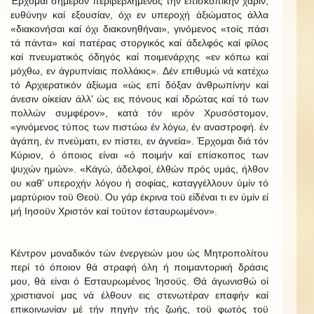
Έρχομαι σήμερον περιβεβλημένος τήν επισκοπικήν χάριν,
ευθύνην καί εξουσίαν, όχι εν υπεροχή άξιώματος άλλα
«διακονήσαι καί όχι διακονηθήναι», γινόμενος «τοίς πάσι
τά πάντα» καί πατέρας στοργικός καί άδελφός καί φίλος
καί πνευματικός όδηγός καί ποιμενάρχης «εν κόπω καί
μόχθω, εν άγρυπνίαις πολλάκις». Δέν επιθυμώ νά κατέχω
τό Αρχιερατικόν άξίωμα «ώς επί δόξαν άνθρωπίνην καί
άνεσιν οίκείαν άλλ' ώς εις πόνους καί ιδρώτας καί τό των
πολλών συμφέρον», κατά τόν ιερόν Χρυσόστομον,
«γινόμενος τύπος των πιστώω έν λόγω, έν αναστροφή. έν
άγάπη, έν πνεύματι, εν πίστει, εν άγνεία». Έρχομαι διά τόν
Κύριον, ό όποιος είναι «ό ποιμήν καί επίσκοπος των
ψυχών ημών». «Κάγώ, άδελφοί, έλθών πρός υμάς, ήλθον
ου καθ' υπεροχήν λόγου ή σοφίας, καταγγέλλουν ύμίν τό
μαρτύριον τοϋ Θεοϋ. Ου γάρ έκρινα τοϋ είδέναι τι εν ύμίν εί
μή Ιησοϋν Χριστόν καί τοϋτον έσταυρωμένον».
Κέντρον μοναδικόν τών ένεργειών μου ώς Μητροπολίτου
περί τό όποιον θά στραφή όλη ή ποιμαντορική δράσις
μου, θά είναι ό Εσταυρωμένος Ίησοϋς. Θά άγωνισθώ οί
χριστιανοί μας νά έλθουν εις στενωτέραν επαφήν καί
επικοινωνίαν μέ τήν πηγήν τής ζωής, τοϋ φωτός τοϋ