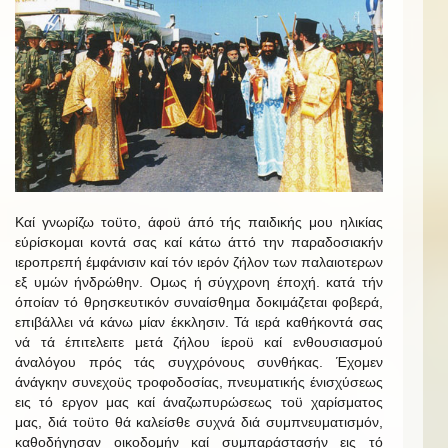
Καί γνωρίζω τοϋτο, άφοϋ άπό τής παιδικής μου ηλικίας
εύρίσκομαι κοντά σας καί κάτω άττό την παραδοσιακήν
ιεροπρεπή έμφάνισιν καί τόν ιερόν ζήλον των παλαιοτερων
εξ υμών ήνδρώθην. Ομως ή σύγχρονη έποχή. κατά τήν
όποίαν τό θρησκευτικόν συναίσθημα δοκιμάζεται φοβερά,
επιβάλλει νά κάνω μίαν έκκλησιν. Τά ιερά καθήκοντά σας
νά τά έπιτελειτε μετά ζήλου ίεροϋ καί ενθουσιασμού
άναλόγου πρός τάς συγχρόνους συνθήκας. Έχομεν
άνάγκην συνεχοϋς τροφοδοσίας, πνευματικής ένισχύσεως
εις τό εργον μας καί άναζωπυρώσεως τοϋ χαρίσματος
μας, διά τοϋτο θά καλείσθε συχνά διά συμπνευματισμόν,
καθοδήγησαν οικοδομήν καί συμπαράστασήν εις τό