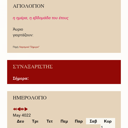
ΑΓΙΟΛΟΓΙΟΝ
η ημέρα,
η εβδομάδα του έτους
Άυριο
γιορτάζουν:
Πηγή:
Λογισμικό "Σήμερα"
ΣΥΝΑΞΑΡΙΣΤΗΣ
Σήμερα:
P
P
N
N
ΗΜΕΡΟΛΟΓΙΟ
r
r
e
e
e
e
x
x
v
v
t
t
i
i
Y
M
May 4022
o
o
e
o
Δευ
Τρι
Τετ
Πεμ
Παρ
Σαβ
Κυρ
u
u
a
n
1