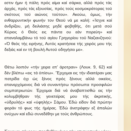
εστιν ήμιν ή πάλη πρός αίμα καί σάρκα, αλλά πρός τάς
άρχάς, πρός τάς εξουσίας, πρός τούς κοσμοκράτορας τοϋ
σκότους τοϋ αιώνος τούτου». Ακούω, όμως, τήν
ενθαρρυντικήν φωνήν τον Θεοϋ νά με καλή: «Ίσχνε καί
άνδρίζου, μή δειλιάσης μηδέ φοβηθής, ότι μετά σοϋ
Κύριος ό Θεός εις πάντα ου εάν πορεύη» καί
επαναλαμβάνω τό τοϋ αγίου Γρηγορίου τοϋ Ναζιανζηνού:
«Ό θεός τής ειρήνης, Αυτός κρατήσειε τής χειρός μου τής
δεξιάς καί εν τή βουλή Αυτοϋ οδηγήσει με».
Θέτω λοιπόν «τήν χειρα επ' άροτραν» (Λουκ. 9, 62) καί
δέν βλέπω «εις τά όπίσω». 'Έρχομαι εις τήν ιδιαιτέραν μας
πατρίδα όχι ώς ξένος πρός ξένους αλλά οικείος,
επανερχόμενος διά νά συναντήσω πρόσωπα προσφιλών
συμπατριωτών. Έρχομαι διά νά άναβαπτισθώ εις τήν
κολυμβήθραν τής γενετείρας μου τής άκριτικής,
«ύδρυλής» καί «ύφηλής» Σάμου. Έδώ είδον διά πρώτην
φοράν τό φως τής ήμέρας. Έδώ άνετράφην εξ άπαλών
ονύχων καί εδώ συνεδέθην με τούς άνθρώπους.