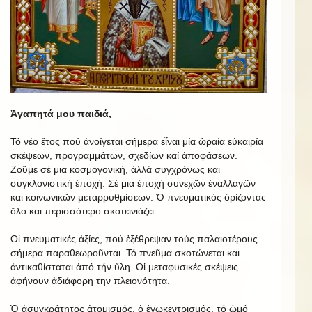
Ἀγαπητά μου παιδιά,
Τό νέο ἔτος πού ἀνοίγεται σήμερα εἶναι μία ὡραία εὐκαιρία
σκέψεων, προγραμμάτων, σχεδίων καί ἀποφάσεων.
Ζοῦμε σέ μια κοσμογονική, ἀλλά συγχρόνως και
συγκλονιστική ἐποχή. Σέ μια ἐποχή συνεχῶν ἐναλλαγῶν
και κοινωνικῶν μεταρρυθμίσεων. Ὁ πνευματικός ὁρίζοντας
ὅλο και περισσότερο σκοτεινιάζει.
Οἱ πνευματικές ἀξίες, πού ἐξέθρεψαν τούς παλαιοτέρους
σήμερα παραθεωροῦνται. Τό πνεῦμα σκοτώνεται και
ἀντικαθίσταται ἀπό τήν ὕλη. Οἱ μεταφυσικές σκέψεις
ἀφήνουν ἀδιάφορη την πλειονότητα.
Ὁ ἀσυγκράτητος ἀτομισμός, ὁ ἐγωκεντρισμός, τό ὠμό