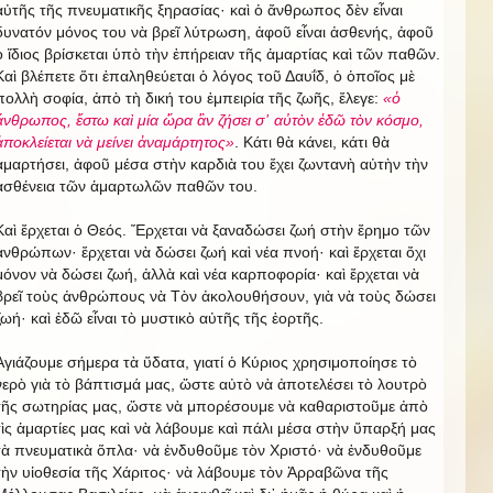
αὐτῆς τῆς πνευματικῆς ξηρασίας· καὶ ὁ ἄνθρωπος δὲν εἶναι
δυνατόν μόνος του νὰ βρεῖ λύτρωση, ἀφοῦ εἶναι ἀσθενής, ἀφοῦ
ὁ ἴδιος βρίσκεται ὑπὸ τὴν ἐπήρειαν τῆς ἁμαρτίας καὶ τῶν παθῶν.
Καὶ βλέπετε ὅτι ἐπαληθεύεται ὁ λόγος τοῦ Δαυΐδ, ὁ ὁποῖος μὲ
πολλὴ σοφία, ἀπὸ τὴ δική του ἐμπειρία τῆς ζωῆς, ἔλεγε:
«ὁ
ἄνθρωπος, ἔστω καὶ μία ὥρα ἂν ζήσει σ᾿ αὐτὸν ἐδῶ τὸν κόσμο,
ἀποκλείεται νὰ μείνει ἀναμάρτητος»
. Κάτι θὰ κάνει, κάτι θὰ
ἁμαρτήσει, ἀφοῦ μέσα στὴν καρδιὰ του ἔχει ζωντανὴ αὐτὴν τὴν
ἀσθένεια τῶν ἁμαρτωλῶν παθῶν του.
Καὶ ἔρχεται ὁ Θεός. Ἔρχεται νὰ ξαναδώσει ζωή στὴν ἔρημο τῶν
ἀνθρώπων· ἔρχεται νὰ δώσει ζωή καὶ νέα πνοή· καὶ ἔρχεται ὄχι
μόνον νὰ δώσει ζωή, ἀλλὰ καὶ νέα καρποφορία· καὶ ἔρχεται νὰ
βρεῖ τοὺς ἀνθρώπους νὰ Τὸν ἀκολουθήσουν, γιὰ νὰ τοὺς δώσει
ζωή· καὶ ἐδῶ εἶναι τὸ μυστικὸ αὐτῆς τῆς ἑορτῆς.
Ἁγιάζουμε σήμερα τὰ ὕδατα, γιατί ὁ Κύριος χρησιμοποίησε τὸ
νερὸ γιὰ τὸ βάπτισμά μας, ὥστε αὐτὸ νὰ ἀποτελέσει τὸ λουτρὸ
τῆς σωτηρίας μας, ὥστε νὰ μπορέσουμε νὰ καθαριστοῦμε ἀπὸ
τὶς ἁμαρτίες μας καὶ νὰ λάβουμε καὶ πάλι μέσα στὴν ὕπαρξή μας
τὰ πνευματικὰ ὅπλα· νὰ ἐνδυθοῦμε τὸν Χριστό· νὰ ἐνδυθοῦμε
τὴν υἱοθεσία τῆς Χάριτος· νὰ λάβουμε τὸν Ἀρραβῶνα τῆς