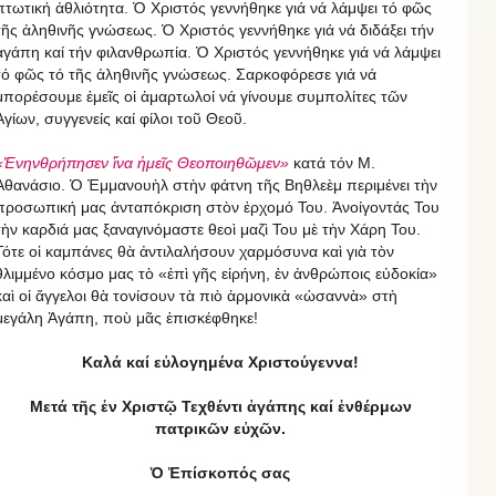
πτωτική ἀθλιότητα. Ὁ Χριστός γεννήθηκε γιά νά λάμψει τό φῶς
τῆς ἀληθινῆς γνώσεως. Ὁ Χριστός γεννήθηκε γιά νά διδάξει τήν
ἀγάπη καί τήν φιλανθρωπία. Ὁ Χριστός γεννήθηκε γιά νά λάμψει
τό φῶς τό τῆς ἀληθινῆς γνώσεως. Σαρκοφόρεσε γιά νά
μπορέσουμε ἑμεῖς οἱ ἁμαρτωλοί νά γίνουμε συμπολίτες τῶν
Ἁγίων, συγγενείς καί φίλοι τοῦ Θεοῦ.
«Ἐνηνθρήπησεν ἵνα ἡμεῖς Θεοποιηθῶμεν»
κατά τόν Μ.
Ἀθανάσιο. Ὁ Ἐμμανουὴλ στὴν φάτνη τῆς Βηθλεὲμ περιμένει τὴν
προσωπική μας ἀνταπόκριση στὸν ἐρχομό Του. Ἀνοίγοντάς Του
τὴν καρδιά μας ξαναγινόμαστε θεοὶ μαζὶ Του μὲ τὴν Χάρη Του.
Τότε οἱ καμπάνες θὰ ἀντιλαλήσουν χαρμόσυνα καὶ γιὰ τὸν
θλιμμένο κόσμο μας τὸ «ἐπὶ γῆς εἰρήνη, ἐν ἀνθρώποις εὐδοκία»
καὶ οἱ ἄγγελοι θὰ τονίσουν τὰ πιὸ ἁρμονικὰ «ὡσαννὰ» στὴ
μεγάλη Ἀγάπη, ποὺ μᾶς ἐπισκέφθηκε!
Καλά καί εὐλογημένα Χριστούγεννα!
Μετά τῆς ἐν Χριστῷ Τεχθέντι ἀγάπης καί ἐνθέρμων
πατρικῶν εὐχῶν.
Ὁ Ἐπίσκοπός σας