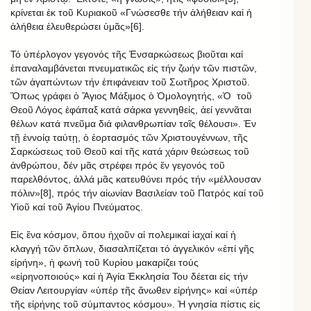
κρίνεται ἐκ τοῦ Κυριακοῦ «Γνώσεσθε τήν ἀλήθειαν καί ἡ
ἀλήθεια ἐλευθερώσει ὑμᾶς»[6].
Τό ὑπέρλογον γεγονός τῆς Ἐνσαρκώσεως βιοῦται καί
ἐπαναλαμβάνεται πνευματικῶς εἰς τήν ζωήν τῶν πιστῶν,
τῶν ἀγαπώντων τήν ἐπιφάνειαν τοῦ Σωτῆρος Χριστοῦ.
Ὅπως γράφει ὁ Ἅγιος Μάξιμος ὁ Ὁμολογητής, «Ὁ
τοῦ
Θεοῦ Λόγος ἐφάπαξ κατά σάρκα γεννηθείς, ἀεί γεννᾶται
θέλων κατά πνεῦμα διά φιλανθρωπίαν τοῖς θέλουσι». Ἐν
τῇ ἐννοίᾳ ταύτῃ, ὁ ἑορτασμός τῶν Χριστουγέννων, τῆς
Σαρκώσεως τοῦ Θεοῦ καί τῆς κατά χάριν θεώσεως τοῦ
ἀνθρώπου, δέν μᾶς στρέφει πρός ἕν γεγονός τοῦ
παρελθόντος, ἀλλά μᾶς κατευθύνει πρός τήν «μέλλουσαν
πόλιν»[8], πρός τήν αἰωνίαν Βασιλείαν τοῦ Πατρός καί τοῦ
Υἱοῦ καί τοῦ Ἁγίου Πνεύματος.
Εἰς ἕνα κόσμον, ὅπου ἠχοῦν αἱ πολεμικαί ἰαχαί καί ἡ
κλαγγή τῶν ὅπλων, διασαλπίζεται τό ἀγγελικόν «ἐπί γῆς
εἰρήνη», ἡ φωνή τοῦ Κυρίου μακαρίζει τούς
«εἰρηνοποιούς» καί ἡ Ἁγία Ἐκκλησία Του δέεται εἰς τήν
Θείαν Λειτουργίαν «ὑπέρ τῆς ἄνωθεν εἰρήνης» καί «ὑπέρ
τῆς εἰρήνης τοῦ σύμπαντος κόσμου». Ἡ γνησία πίστις εἰς