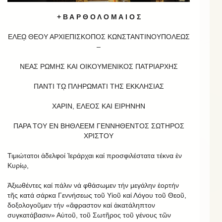
+ Β Α Ρ Θ Ο Λ Ο Μ Α Ι Ο Σ
ΕΛΕῼ ΘΕΟΥ ΑΡΧΙΕΠΙΣΚΟΠΟΣ ΚΩΝΣΤΑΝΤΙΝΟΥΠΟΛΕΩΣ
–
ΝΕΑΣ ΡΩΜΗΣ ΚΑΙ ΟΙΚΟΥΜΕΝΙΚΟΣ ΠΑΤΡΙΑΡΧΗΣ
ΠΑΝΤΙ Τῼ ΠΛΗΡΩΜΑΤΙ ΤΗΣ ΕΚΚΛΗΣΙΑΣ
ΧΑΡΙΝ, ΕΛΕΟΣ ΚΑΙ ΕΙΡΗΝΗΝ
ΠΑΡΑ ΤΟΥ ΕΝ ΒΗΘΛΕΕΜ ΓΕΝΝΗΘΕΝΤΟΣ ΣΩΤΗΡΟΣ
ΧΡΙΣΤΟΥ
Τιμιώτατοι ἀδελφοί Ἱεράρχαι καί προσφιλέστατα τέκνα ἐν
Κυρίῳ,
Ἀξιωθέντες καί πάλιν νά φθάσωμεν τήν μεγάλην ἑορτήν
τῆς κατά σάρκα Γεννήσεως τοῦ Υἱοῦ καί Λόγου τοῦ Θεοῦ,
δοξολογοῦμεν τήν «ἄφραστον καί ἀκατάληπτον
συγκατάβασιν» Αὐτοῦ, τοῦ Σωτῆρος τοῦ γένους τῶν