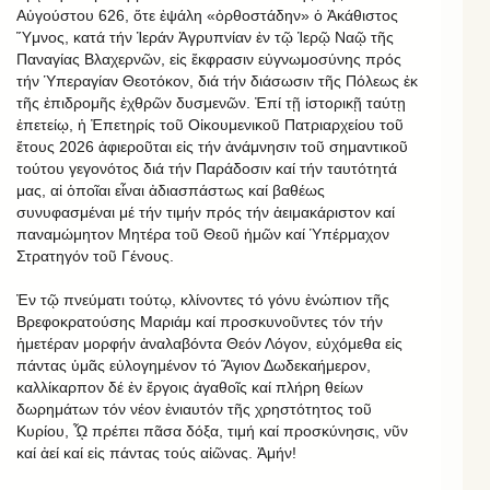
Αὐγούστου 626, ὅτε ἐψάλη «ὀρθοστάδην» ὁ Ἀκάθιστος
Ὕμνος, κατά τήν Ἱεράν Ἀγρυπνίαν ἐν τῷ Ἱερῷ Ναῷ τῆς
Παναγίας Βλαχερνῶν, εἰς ἔκφρασιν εὐγνωμοσύνης πρός
τήν Ὑπεραγίαν Θεοτόκον, διά τήν διάσωσιν τῆς Πόλεως ἐκ
τῆς ἐπιδρομῆς ἐχθρῶν δυσμενῶν. Ἐπί τῇ ἱστορικῇ ταύτῃ
ἐπετείῳ, ἡ Ἐπετηρίς τοῦ Οἰκουμενικοῦ Πατριαρχείου τοῦ
ἔτους 2026 ἀφιεροῦται εἰς τήν ἀνάμνησιν τοῦ σημαντικοῦ
τούτου γεγονότος διά τήν Παράδοσιν καί τήν ταυτότητά
μας, αἱ ὁποῖαι εἶναι ἀδιασπάστως καί βαθέως
συνυφασμέναι μέ τήν τιμήν πρός τήν ἀειμακάριστον καί
παναμώμητον Μητέρα τοῦ Θεοῦ ἡμῶν καί Ὑπέρμαχον
Στρατηγόν τοῦ Γένους.
Ἐν τῷ πνεύματι τούτῳ, κλίνοντες τό γόνυ ἐνώπιον τῆς
Βρεφοκρατούσης Μαριάμ καί προσκυνοῦντες τόν τήν
ἡμετέραν μορφήν ἀναλαβόντα Θεόν Λόγον, εὐχόμεθα εἰς
πάντας ὑμᾶς εὐλογημένον τό Ἅγιον Δωδεκαήμερον,
καλλίκαρπον δέ ἐν ἔργοις ἀγαθοῖς καί πλήρη θείων
δωρημάτων τόν νέον ἐνιαυτόν τῆς χρηστότητος τοῦ
Κυρίου, ᾯ πρέπει πᾶσα δόξα, τιμή καί προσκύνησις, νῦν
καί ἀεί καί εἰς πάντας τούς αἰῶνας. Ἀμήν!