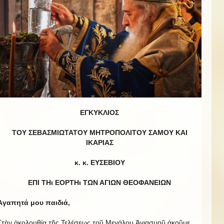
ΕΓΚΥΚΛΙΟΣ
ΤΟΥ ΣΕΒΑΣΜΙΩΤΑΤΟΥ ΜΗΤΡΟΠΟΛΙΤΟΥ ΣΑΜΟΥ ΚΑΙ
ΙΚΑΡΙΑΣ
κ. κ. ΕΥΣΕΒΙΟΥ
ΕΠΙ ΤΗι ΕΟΡΤΗι ΤΩΝ ΑΓΙΩΝ ΘΕΟΦΑΝΕΙΩΝ
Ἀγαπητά μου παιδιά,
Στὴν ἀκολουθία τῆς Τελέσεως τοῦ Μεγάλου Ἁγιασμοῦ ἀκοῦμε