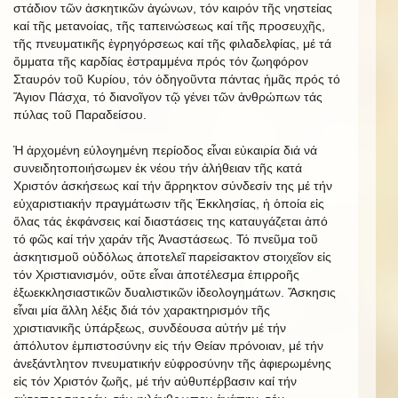
στάδιον τῶν ἀσκητικῶν ἀγώνων, τόν καιρόν τῆς νηστείας
καί τῆς μετανοίας, τῆς ταπεινώσεως καί τῆς προσευχῆς,
τῆς πνευματικῆς ἐγρηγόρσεως καί τῆς φιλαδελφίας, μέ τά
ὄμματα τῆς καρδίας ἐστραμμένα πρός τόν ζωηφόρον
Σταυρόν τοῦ Κυρίου, τόν ὁδηγοῦντα πάντας ἡμᾶς πρός τό
Ἅγιον Πάσχα, τό διανοῖγον τῷ γένει τῶν ἀνθρώπων τάς
πύλας τοῦ Παραδείσου.
Ἡ ἀρχομένη εὐλογημένη περίοδος εἶναι εὐκαιρία διά νά
συνειδητοποιήσωμεν ἐκ νέου τήν ἀλήθειαν τῆς κατά
Χριστόν ἀσκήσεως καί τήν ἄρρηκτον σύνδεσίν της μέ τήν
εὐχαριστιακήν πραγμάτωσιν τῆς Ἐκκλησίας, ἡ ὁποία εἰς
ὅλας τάς ἐκφάνσεις καί διαστάσεις της καταυγάζεται ἀπό
τό φῶς καί τήν χαράν τῆς Ἀναστάσεως. Τό πνεῦμα τοῦ
ἀσκητισμοῦ οὐδόλως ἀποτελεῖ παρείσακτον στοιχεῖον εἰς
τόν Χριστιανισμόν, οὔτε εἶναι ἀποτέλεσμα ἐπιρροῆς
ἐξωεκκλησιαστικῶν δυαλιστικῶν ἰδεολογημάτων. Ἄσκησις
εἶναι μία ἄλλη λέξις διά τόν χαρακτηρισμόν τῆς
χριστιανικῆς ὑπάρξεως, συνδέουσα αὐτήν μέ τήν
ἀπόλυτον ἐμπιστοσύνην εἰς τήν Θείαν πρόνοιαν, μέ τήν
ἀνεξάντλητον πνευματικήν εὐφροσύνην τῆς ἀφιερωμένης
εἰς τόν Χριστόν ζωῆς, μέ τήν αὐθυπέρβασιν καί τήν