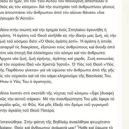
Θεοῦ ἐν ἡμῖν, ὅτι τόν Υἱόν Αὐτοῦ τόν Μονογενή ἀπέστειλεν ὁ
Θεός εἰς τόν κόσμον» διά τήν σωτηρίαν τοῦ ἀνθρωπίνου γένους
ἵνα ἀποσπάσει τόν ἄνθρωπον ἀπό τόν αἰώνιο θάνατο «ἵνα
ζήσωμεν δι’ Αὐτοῦ».
Μέσα στήν σιωπή καί τήν ἐρημία ἑνός Σπηλαίου ἐγεννήθη ἡ
ἀγάπη. Ἡ ἀγάπη τοῦ Θεοῦ εἰσῆλθε εἰς τήν ἰδικήν μας ζωή, εἰς τήν
ζωή τοῦ κόσμου διότι «Ὁ Θεός ἀγάπη ἐστί». Ἡ ἀγάπη ἡ ὁποῖα
καταργεῖ τίς διακρίσεις, ἐξισώνει τούς ἀνθρώπους καί ἄνοιξε ἀπό
τότε νέα ἐποχή διά ὁλόκληρον τόν κόσμο καί τόν ἄνθρωπο.
Ἄρχισε νέα ζωή, ζωή εἰρήνης, ἀγάπης καί χαρᾶς. Ζωή κοινωνίας
μέ τόν οὐράνιο Θεό «ἐν Χριστῷ Ἰησοῦ». Ὁ Υἱός τοῦ Θεοῦ «Υἱός
τῆς Παρθένου γίνεται» γιά νά ὑψώσει τόν ἄνθρωπο ἀπό τῆς γῆς
εἰς τόν οὐρανόν καί νά τόν κάμει κληρονόμο τῆς Βασιλείας Του.
Ἦταν ὁ Υἱός Του ὁ ἀγαπητός.
Μέσα λοιπόν στὸ σκοτάδι τῆς νύχτας τοῦ κόσμου «ἧψε (ἄναψε)
φῶς τὴν αὐτοῦ σάρκα». Μὲ τὴν ἐνανθρώπηση Του μᾶς ἔφερε τὸ
μεγάλο φῶς, τὸ Φῶς. Καὶ μᾶς ἔδειξε τὸν δρόμο τοῦ γυρισμοῦ
στὴν ἀγκάλη τοῦ Θεοῦ Πατέρα.
Ταπεινώθηκε. Στὴν φάτνη τῆς Βηθλεὲμ ἀνακλίθηκε φτωχότατο
Βρέφος. Θεὸς καὶ ἄνθρωπος ἀνάμεσά μας! Ἦρθε καὶ ὕψωσε τὸ