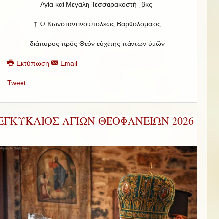
Ἁγία καί Μεγάλη Τεσσαρακοστή ͵βκςʹ
† Ὁ Κωνσταντινουπόλεως Βαρθολομαίος
διάπυρος πρός Θεόν εὐχέτης πάντων ὑμῶν
Εκτύπωση
Email
Tweet
ΕΓΚΥΚΛΙΟΣ ΑΓΙΩΝ ΘΕΟΦΑΝΕΙΩΝ 2026