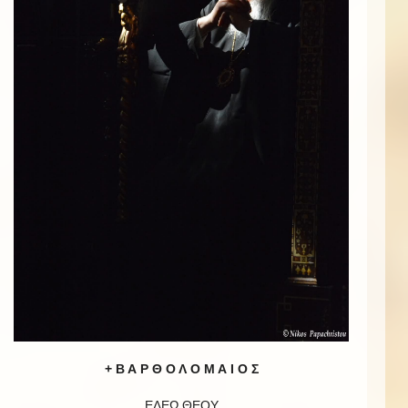
+ Β Α Ρ Θ Ο Λ Ο Μ Α Ι Ο Σ
ΕΛΕῼ ΘΕΟΥ