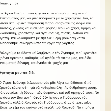
(Ἰωάν. γ΄, 5)
Τὸ Ἅγιον Πνεῦμα, ποὺ ἔρχεται κατὰ τὸ ἱερὸ μυστήριο τοῦ
βαπτίσματός μας καὶ μπολιαζόμαστε μὲ τὰ χαρίσματά Του, τὰ
ὁποῖα στὴ βιβλικὴ παράδοση παρουσιάζονται ὡς σοφία καὶ
σύνεσις, γνώσις καὶ εὐσέβεια, φόβος Θεοῦ καὶ χαρά, εἰρήνη καὶ
δικαιοσύνη, χρηστότης καὶ ἀγαθωσύνη, πίστις, ἐλπίδα καὶ
ἀγάπη· καὶ καλούμαστε μὲ τὴν ἐλεύθερη βούληση νὰ τὰ
ἀναδείξουμε, συνεργοῦντες τῷ ἔργῳ τῆς χάριτος.
Εὐλογοῦμε τὰ ὕδατα καὶ λαμβάνομε τὸν Ἁγιασμό, ποὺ κρατιέται
χρόνια φρέσκος, καθαρὸς καὶ ἀγιάζει τὰ σπίτια μας, καὶ δίδει
πνευματικὴ δύναμη, καὶ ἀγιάζει τὶς ψυχές μας.
Ἀγαπητά μου παιδιά,
Ὁ Ἅγιος Ἰωάννης ὁ Δαμασκηνὸς μᾶς λέγει καὶ διδάσκει ὅτι ὁ
Χριστὸς ἐβαπτίσθη, γιὰ νὰ καθαρίσει ὅλη τὴν ἀνθρώπινη φύση,
νὰ συντρίψει τὴ δύναμη τῶν δαιμόνων καὶ τοῦ ἀρχηγοῦ τους. Νὰ
ἀγιάσει τὸν Βαπτιστή, ἀφοῦ δὲν ἠγίασε ὁ Πρόδρομος τὸν
Χριστόν, ἀλλὰ ὁ Χριστὸς τὸν Πρόδρομον, ὅταν ὁ τελευταῖος
ἔβαλε τὸ χέρι του ἐπάνω στὸ κεφάλι τοῦ Χριστοῦ· Νὰ τηρήσει