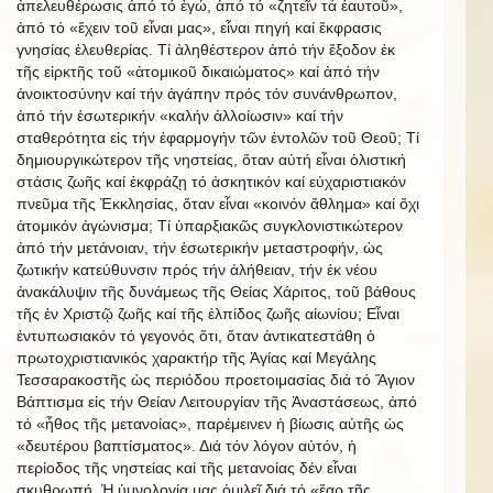
ἀπελευθέρωσις ἀπό τό ἐγώ, ἀπό τό «ζητεῖν τά ἑαυτοῦ»,
ἀπό τό «ἔχειν τοῦ εἶναι μας», εἶναι πηγή καί ἔκφρασις
γνησίας ἐλευθερίας. Τί ἀληθέστερον ἀπό τήν ἔξοδον ἐκ
τῆς εἱρκτῆς τοῦ «ἀτομικοῦ δικαιώματος» καί ἀπό τήν
ἀνοικτοσύνην καί τήν ἀγάπην πρός τόν συνάνθρωπον,
ἀπό τήν ἐσωτερικήν «καλήν ἀλλοίωσιν» καί τήν
σταθερότητα εἰς τήν ἐφαρμογήν τῶν ἐντολῶν τοῦ Θεοῦ; Τί
δημιουργικώτερον τῆς νηστείας, ὅταν αὐτή εἶναι ὁλιστική
στάσις ζωῆς καί ἐκφράζῃ τό ἀσκητικόν καί εὐχαριστιακόν
πνεῦμα τῆς Ἐκκλησίας, ὅταν εἶναι «κοινόν ἄθλημα» καί ὄχι
ἀτομικόν ἀγώνισμα; Τί ὑπαρξιακῶς συγκλονιστικώτερον
ἀπό τήν μετάνοιαν, τήν ἐσωτερικήν μεταστροφήν, ὡς
ζωτικήν κατεύθυνσιν πρός τήν ἀλήθειαν, τήν ἐκ νέου
ἀνακάλυψιν τῆς δυνάμεως τῆς Θείας Χάριτος, τοῦ βάθους
τῆς ἐν Χριστῷ ζωῆς καί τῆς ἐλπίδος ζωῆς αἰωνίου; Εἶναι
ἐντυπωσιακόν τό γεγονός ὅτι, ὅταν ἀντικατεστάθη ὁ
πρωτοχριστιανικός χαρακτήρ τῆς Ἁγίας καί Μεγάλης
Τεσσαρακοστῆς ὡς περιόδου προετοιμασίας διά τό Ἅγιον
Βάπτισμα εἰς τήν Θείαν Λειτουργίαν τῆς Ἀναστάσεως, ἀπό
τό «ἦθος τῆς μετανοίας», παρέμεινεν ἡ βίωσις αὐτῆς ὡς
«δευτέρου βαπτίσματος». Διά τόν λόγον αὐτόν, ἡ
περίοδος τῆς νηστείας καί τῆς μετανοίας δέν εἶναι
σκυθρωπή. Ἡ ὑμνολογία μας ὁμιλεῖ διά τό «ἔαρ τῆς