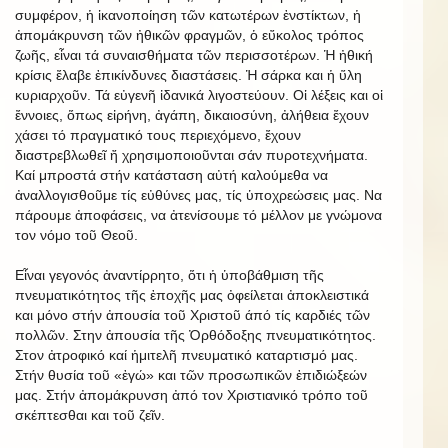
συμφέρον, ἡ ἱκανοποίηση τῶν κατωτέρων ἐνστίκτων, ἡ
ἀπομάκρυνση τῶν ἠθικῶν φραγμῶν, ὁ εὔκολος τρόπος
ζωῆς, εἶναι τά συναισθήματα τῶν περισσοτέρων. Ἡ ἠθική
κρίσις ἔλαβε ἐπικίνδυνες διαστάσεις. Ἡ σάρκα και ἡ ὕλη
κυριαρχοῦν. Τά εὐγενῆ ἰδανικά λιγοστεύουν. Οἱ λέξεις και οἱ
ἔννοιες, ὅπως εἰρήνη, ἀγάπη, δικαιοσύνη, ἀλήθεια ἔχουν
χάσει τό πραγματικό τους περιεχόμενο, ἔχουν
διαστρεβλωθεῖ ἤ χρησιμοποιοῦνται σάν πυροτεχνήματα.
Καί μπροστά στήν κατάσταση αὐτή καλούμεθα να
ἀναλλογισθοῦμε τίς εὐθύνες μας, τίς ὑποχρεώσεις μας. Να
πάρουμε ἀποφάσεις, να ἀτενίσουμε τό μέλλον με γνώμονα
τον νόμο τοῦ Θεοῦ.
Εἶναι γεγονός ἀναντίρρητο, ὅτι ἡ ὑποβάθμιση τῆς
πνευματικότητος τῆς ἐποχῆς μας ὀφείλεται ἀποκλειστικά
και μόνο στήν ἀπουσία τοῦ Χριστοῦ άπό τίς καρδιές τῶν
πολλῶν. Στην ἀπουσία τῆς Ὀρθόδοξης πνευματικότητος.
Στον ἀτροφικό καί ἡμιτελῆ πνευματικό καταρτισμό μας.
Στήν θυσία τοῦ «ἐγώ» και τῶν προσωπικῶν ἐπιδιώξεών
μας. Στήν ἀπομάκρυνση ἀπό τον Χριστιανικό τρόπο τοῦ
σκέπτεσθαι και τοῦ ζεῖν.