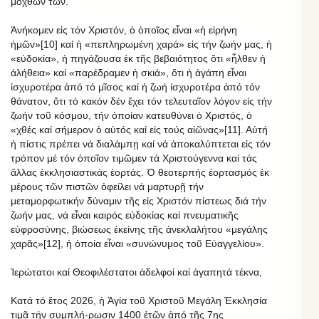
μόχθων των.
Ἀνήκομεν εἰς τόν Χριστόν, ὁ ὁποῖος εἶναι «ἡ εἰρήνη
ἡμῶν»[10] καί ἡ «πεπληρωμένη χαρά» εἰς τήν ζωήν μας, ἡ
«εὐδοκία», ἡ πηγάζουσα ἐκ τῆς βεβαιότητος ὅτι «ἦλθεν ἡ
ἀλήθεια» καί «παρέδραμεν ἡ σκιά», ὅτι ἡ ἀγάπη εἶναι
ἰσχυροτέρα ἀπό τό μῖσος καί ἡ ζωή ἰσχυροτέρα ἀπό τόν
θάνατον, ὅτι τό κακόν δέν ἔχει τόν τελευταῖον λόγον εἰς τήν
ζωήν τοῦ κόσμου, τήν ὁποίαν κατευθύνει ὁ Χριστός, ὁ
«χθές καί σήμερον ὁ αὐτός καί εἰς τούς αἰῶνας»[11]. Αὐτή
ἡ πίστις πρέπει νά διαλάμπῃ καί νά ἀποκαλύπτεται εἰς τόν
τρόπον μέ τόν ὁποῖον τιμῶμεν τά Χριστούγεννα καί τάς
ἄλλας ἐκκλησιαστικάς ἑορτάς. Ὁ θεοτερπής ἑορτασμός ἐκ
μέρους τῶν πιστῶν ὀφείλει νά μαρτυρῇ τήν
μεταμορφωτικήν δύναμιν τῆς εἰς Χριστόν πίστεως διά τήν
ζωήν μας, νά εἶναι καιρός εὐδοκίας καί πνευματικῆς
εὐφροσύνης, βιώσεως ἐκείνης τῆς ἀνεκλαλήτου «μεγάλης
χαρᾶς»[12], ἡ ὁποία εἶναι «συνώνυμος τοῦ Εὐαγγελίου».
Ἱερώτατοι καί Θεοφιλέστατοι ἀδελφοί καί ἀγαπητά τέκνα,
Κατά τό ἔτος 2026, ἡ Ἁγία τοῦ Χριστοῦ Μεγάλη Ἐκκλησία
τιμᾷ τήν συμπλή-ρωσιν 1400 ἐτῶν ἀπό τῆς 7ης