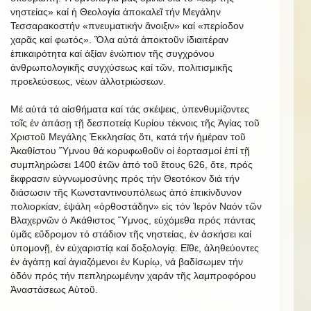
νηστείας» καί ἡ Θεολογία ἀποκαλεῖ τήν Μεγάλην
Τεσσαρακοστήν «πνευματικήν ἄνοιξιν» καί «περίοδον
χαρᾶς καί φωτός». Ὅλα αὐτά ἀποκτοῦν ἰδιαιτέραν
ἐπικαιρότητα καί ἀξίαν ἐνώπιον τῆς συγχρόνου
ἀνθρωπολογικῆς συγχύσεως καί τῶν, πολιτισμικῆς
προελεύσεως, νέων ἀλλοτριώσεων.
Μέ αὐτά τά αἰσθήματα καί τάς σκέψεις, ὑπενθυμίζοντες
τοῖς ἐν ἁπάσῃ τῇ δεσποτείᾳ Κυρίου τέκνοις τῆς Ἁγίας τοῦ
Χριστοῦ Μεγάλης Ἐκκλησίας ὅτι, κατά τήν ἡμέραν τοῦ
Ἀκαθίστου Ὕμνου θά κορυφωθοῦν οἱ ἑορτασμοί ἐπί τῇ
συμπληρώσει 1400 ἐτῶν ἀπό τοῦ ἔτους 626, ὅτε, πρός
ἔκφρασιν εὐγνωμοσύνης πρός τήν Θεοτόκον διά τήν
διάσωσιν τῆς Κωνσταντινουπόλεως ἀπό ἐπικίνδυνον
πολιορκίαν, ἐψάλη «ὀρθοστάδην» εἰς τόν Ἱερόν Ναόν τῶν
Βλαχερνῶν ὁ Ἀκάθιστος Ὕμνος, εὐχόμεθα πρός πάντας
ὑμᾶς εὔδρομον τό στάδιον τῆς νηστείας, ἐν ἀσκήσει καί
ὑπομονῇ, ἐν εὐχαριστίᾳ καί δοξολογίᾳ. Εἴθε, ἀληθεύοντες
ἐν ἀγάπῃ καί ἁγιαζόμενοι ἐν Κυρίῳ, νά βαδίσωμεν τήν
ὁδόν πρός τήν πεπληρωμένην χαράν τῆς λαμπροφόρου
Ἀναστάσεως Αὐτοῦ.