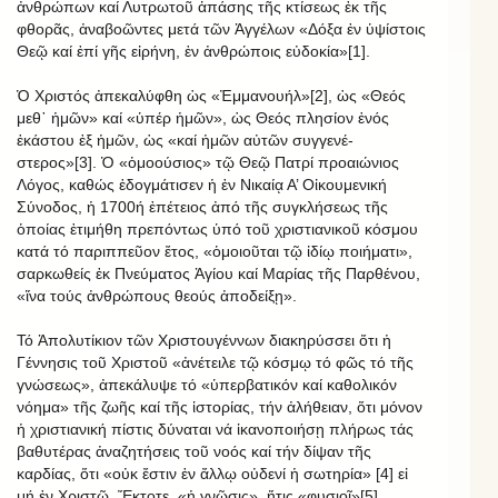
ἀνθρώπων καί Λυτρωτοῦ ἁπάσης τῆς κτίσεως ἐκ τῆς
φθορᾶς, ἀναβοῶντες μετά τῶν Ἀγγέλων «Δόξα ἐν ὑψίστοις
Θεῷ καί ἐπί γῆς εἰρήνη, ἐν ἀνθρώποις εὐδοκία»[1].
Ὁ Χριστός ἀπεκαλύφθη ὡς «Ἐμμανουήλ»[2], ὡς «Θεός
μεθ᾿ ἡμῶν» καί «ὑπέρ ἡμῶν», ὡς Θεός πλησίον ἑνός
ἑκάστου ἐξ ἡμῶν, ὡς «καί ἡμῶν αὐτῶν συγγενέ-
στερος»[3]. Ὁ «ὁμοούσιος» τῷ Θεῷ Πατρί προαιώνιος
Λόγος, καθώς ἐδογμάτισεν ἡ ἐν Νικαίᾳ Α’ Οἰκουμενική
Σύνοδος, ἡ 1700ή ἐπέτειος ἀπό τῆς συγκλήσεως τῆς
ὁποίας ἐτιμήθη πρεπόντως ὑπό τοῦ χριστιανικοῦ κόσμου
κατά τό παριππεῦον ἔτος, «ὁμοιοῦται τῷ ἰδίῳ ποιήματι»,
σαρκωθείς ἐκ Πνεύματος Ἁγίου καί Μαρίας τῆς Παρθένου,
«ἵνα τούς ἀνθρώπους θεούς ἀποδείξῃ».
Τό Ἀπολυτίκιον τῶν Χριστουγέννων διακηρύσσει ὅτι ἡ
Γέννησις τοῦ Χριστοῦ «ἀνέτειλε τῷ κόσμῳ τό φῶς τό τῆς
γνώσεως», ἀπεκάλυψε τό «ὑπερβατικόν καί καθολικόν
νόημα» τῆς ζωῆς καί τῆς ἱστορίας, τήν ἀλήθειαν, ὅτι μόνον
ἡ χριστιανική πίστις δύναται νά ἱκανοποιήσῃ πλήρως τάς
βαθυτέρας ἀναζητήσεις τοῦ νοός καί τήν δίψαν τῆς
καρδίας, ὅτι «οὐκ ἔστιν ἐν ἄλλῳ οὐδενί ἡ σωτηρία» [4] εἰ
μή ἐν Χριστῷ. Ἔκτοτε, «ἡ γνῶσις», ἥτις «φυσιοῖ»[5],