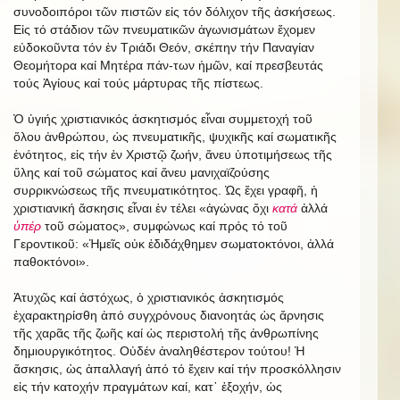
συνοδοιπόροι τῶν πιστῶν εἰς τόν δόλιχον τῆς ἀσκήσεως.
Εἰς τό στάδιον τῶν πνευματικῶν ἀγωνισμάτων ἔχομεν
εὐδοκοῦντα τόν ἐν Τριάδι Θεόν, σκέπην τήν Παναγίαν
Θεομήτορα καί Μητέρα πάν-των ἡμῶν, καί πρεσβευτάς
τούς Ἁγίους καί τούς μάρτυρας τῆς πίστεως.
Ὁ ὑγιής χριστιανικός ἀσκητισμός εἶναι συμμετοχή τοῦ
ὅλου ἀνθρώπου, ὡς πνευματικῆς, ψυχικῆς καί σωματικῆς
ἑνότητος, εἰς τήν ἐν Χριστῷ ζωήν, ἄνευ ὑποτιμήσεως τῆς
ὕλης καί τοῦ σώματος καί ἄνευ μανιχαϊζούσης
συρρικνώσεως τῆς πνευματικότητος. Ὡς ἔχει γραφῆ, ἡ
χριστιανική ἄσκησις εἶναι ἐν τέλει «ἀγώνας ὄχι
κατά
ἀλλά
ὑπέρ
τοῦ σώματος», συμφώνως καί πρός τό τοῦ
Γεροντικοῦ: «Ἡμεῖς οὐκ ἐδιδάχθημεν σωματοκτόνοι, ἀλλά
παθοκτόνοι».
Ἀτυχῶς καί ἀστόχως, ὁ χριστιανικός ἀσκητισμός
ἐχαρακτηρίσθη ἀπό συγχρόνους διανοητάς ὡς ἄρνησις
τῆς χαρᾶς τῆς ζωῆς καί ὡς περιστολή τῆς ἀνθρωπίνης
δημιουργικότητος. Οὐδέν ἀναληθέστερον τούτου! Ἡ
ἄσκησις, ὡς ἀπαλλαγή ἀπό τό ἔχειν καί τήν προσκόλλησιν
εἰς τήν κατοχήν πραγμάτων καί, κατ᾿ ἐξοχήν, ὡς