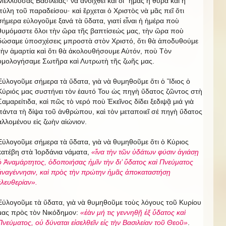
Μέλλουσας Βασιλείας· νὰ ἀνοιχθεῖ καὶ δι᾿ ἡμᾶς ἡ θύρα καὶ ἡ
πύλη τοῦ παραδείσου· καὶ ἔρχεται ὁ Χριστὸς νὰ μᾶς πεῖ ὅτι
σήμερα εὐλογοῦμε ξανά τὰ ὕδατα, γιατί εἶναι ἡ ἡμέρα ποὺ
θυμόμαστε ὅλοι τὴν ὥρα τῆς βαπτίσεώς μας, τὴν ὥρα ποὺ
δώσαμε ὑποσχέσεις μπροστὰ στὸν Χριστό, ὅτι θὰ ἀποδυθούμε
τὴν ἁμαρτία καὶ ὅτι θὰ ἀκολουθήσουμε Αὐτόν, ποὺ Τὸν
ὁμολογήσαμε Σωτῆρα καὶ Λυτρωτὴ τῆς ζωῆς μας.
Εὐλογοῦμε σήμερα τὰ ὕδατα, γιὰ νὰ θυμηθοῦμε ὅτι ὁ Ἴδιος ὁ
Κύριός μας συστήνει τὸν ἑαυτό Του ὡς πηγὴ ὕδατος ζῶντος στὴ
Σαμαρείτιδα, καὶ πῶς τὸ νερό ποὺ Ἐκεῖνος δίδει ξεδιψᾷ μιά γιὰ
πάντα τὴ δίψα τοῦ ἀνθρώπου, καὶ τὸν μεταποιεῖ σέ πηγὴ ὕδατος
ἁλλομένου εἰς ζωὴν αἰώνιον.
Εὐλογοῦμε σήμερα τὰ ὕδατα, γιὰ νὰ θυμηθοῦμε ὅτι ὁ Κύριος
κατέβη στὰ Ἰορδάνια νάματα,
«ἵνα τὴν τῶν ὑδάτων φύσιν ἀγιάσῃ
ὁ Ἀναμάρτητος, ὁδοποιήσας ἡμῖν τὴν δι’ ὕδατος καὶ Πνεύματος
ἀναγέννησιν, καὶ πρὸς τὴν πρώτην ἡμᾶς ἀποκαταστήσῃ
ἐλευθερίαν».
Εὐλογοῦμε τὰ ὕδατα, γιὰ νὰ θυμηθοῦμε τοὺς λόγους τοῦ Κυρίου
μας πρὸς τὸν Νικόδημον:
«ἐὰν μή τις γεννηθῇ ἐξ ὕδατος καὶ
Πνεύματος, οὐ δύναται εἰσελθεῖν εἰς τὴν Βασιλείαν τοῦ Θεοῦ»
.