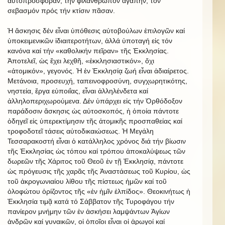
αὐτοπροσφοράν, τήν φιλάνθρωπον ἀγάπην, τόν
σεβασμόν πρός τήν κτίσιν πᾶσαν.
Ἡ ἄσκησις δέν εἶναι ὑπόθεσις αὐτοβούλων ἐπιλογῶν καί
ὑποκειμενικῶν ἰδιαιτεροτήτων, ἀλλά ὑποταγή εἰς τόν
κανόνα καί τήν «καθολικήν πεῖραν» τῆς Ἐκκλησίας.
Ἀποτελεῖ, ὡς ἔχει λεχθῆ, «ἐκκλησιαστικόν», ὄχι
«ἀτομικόν», γεγονός. Ἡ ἐν Ἐκκλησίᾳ ζωή εἶναι ἀδιαίρετος.
Μετάνοια, προσευχή, ταπεινοφροσύνη, συγχωρητικότης,
νηστεία, ἔργα εὐποιΐας, εἶναι ἀλληλένδετα καί
ἀλληλοπεριχωρούμενα. Δέν ὑπάρχει εἰς τήν Ὀρθόδοξον
παράδοσιν ἄσκησις ὡς αὐτοσκοπός, ἡ ὁποία πάντοτε
ὁδηγεῖ εἰς ὑπερεκτίμησιν τῆς ἀτομικῆς προσπαθείας καί
τροφοδοτεῖ τάσεις αὐτοδικαιώσεως. Ἡ Μεγάλη
Τεσσαρακοστή εἶναι ὁ κατάλληλος χρόνος διά τήν βίωσιν
τῆς Ἐκκλησίας ὡς τόπου καί τρόπου ἀποκαλύψεως τῶν
δωρεῶν τῆς Χάριτος τοῦ Θεοῦ ἐν τῇ Ἐκκλησίᾳ, πάντοτε
ὡς πρόγευσις τῆς χαρᾶς τῆς Ἀναστάσεως τοῦ Κυρίου, ὡς
τοῦ ἀκρογωνιαίου λίθου τῆς πίστεως ἡμῶν καί τοῦ
ὁλοφώτου ὁρίζοντος τῆς «ἐν ἡμῖν ἐλπίδος». Θεοκινήτως ἡ
Ἐκκλησία τιμᾷ κατά τό Σάββατον τῆς Τυροφάγου τήν
πανίερον μνήμην τῶν ἐν ἀσκήσει λαμψάντων Ἁγίων
ἀνδρῶν καί γυναικῶν, οἱ ὁποῖοι εἶναι οἱ ἀρωγοί καί