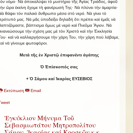
τὸν νόμο· Νὰ ἀποκαλύψει τὸ μυστήριο τῆς Ἁγίας Τριάδος, ἀφοῦ
τὴν ὥρα ἐκείνη ἔχομε τὴ φανέρωσή Της· Νὰ πλύνει τὴν ἁμαρτία·
Νὰ θάψει τὸν παλαιὸ ἄνθρωπο μέσα στὸ νερό. Νὰ γίνει τὸ
πρότυπό μας. Νὰ μᾶς ὑποδείξει δηλαδή ὅτι πρέπει καὶ ἐμεῖς νὰ
βαπτιζόμαστε, βάπτισμα ὅμως μὲ νερὸ καὶ Πνεῦμα Ἅγιον. Νὰ
ἀνανεώσουμε τὴν σχέση μας μὲ τὸν Χριστὸ καὶ τὴν Ἐκκλησία
Του· καὶ νὰ καλλιεργήσουμε τὴν χάρη Του, τὴν χάρη ποὺ λάβαμε,
καὶ νὰ γίνουμε φωτοφόροι.
Μετά τῆς ἐν Χριστῷ ἐπιφανέντι ἀγάπης
Ὁ Ἐπίσκοπός σας
+ Ὁ Σάμου καί Ἰκαρίας ΕΥΣΕΒΙΟΣ
Εκτύπωση
Email
Tweet
Ἐγκύκλιον Μήνυμα Τοῦ
Σεβασμιωτάτου Μητροπολίτου
Σάμου, Ἰκαρίας καί Κορσεῶν κ.κ.