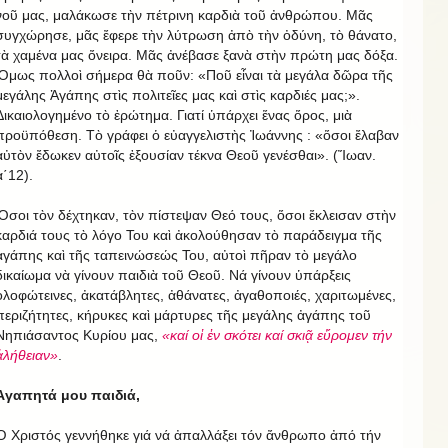
νοῦ μας, μαλάκωσε τὴν πέτρινη καρδιὰ τοῦ ἀνθρώπου. Μᾶς
συγχώρησε, μᾶς ἔφερε τὴν λύτρωση ἀπὸ τὴν ὀδύνη, τὸ θάνατο,
τὰ χαμένα μας ὄνειρα. Μᾶς ἀνέβασε ξανὰ στὴν πρώτη μας δόξα.
Ὅμως πολλοὶ σήμερα θὰ ποῦν: «Ποῦ εἶναι τὰ μεγάλα δῶρα τῆς
μεγάλης Ἀγάπης στὶς πολιτεῖες μας καὶ στὶς καρδιές μας;».
Δικαιολογημένο τὸ ἐρώτημα. Γιατί ὑπάρχει ἕνας ὅρος, μιὰ
προϋπόθεση. Τὸ γράφει ὁ εὐαγγελιστὴς Ἰωάννης : «ὅσοι ἔλαβαν
αὐτὸν ἔδωκεν αὐτοῖς ἐξουσίαν τέκνα Θεοῦ γενέσθαι». (Ἴωαν.
α΄12).
Ὅσοι τὸν δέχτηκαν, τὸν πίστεψαν Θεό τους, ὅσοι ἔκλεισαν στὴν
καρδιά τους τὸ λόγο Του καὶ ἀκολούθησαν τὸ παράδειγμα τῆς
ἀγάπης καὶ τῆς ταπεινώσεώς Του, αὐτοὶ πῆραν τὸ μεγάλο
δικαίωμα νὰ γίνουν παιδιὰ τοῦ Θεοῦ. Νά γίνουν ὑπάρξεις
ὁλοφώτεινες, ἀκατάβλητες, ἀθάνατες, ἀγαθοποιές, χαριτωμένες,
περιζήτητες, κήρυκες καὶ μάρτυρες τῆς μεγάλης ἀγάπης τοῦ
Νηπιάσαντος Κυρίου μας,
«καί οἱ ἐν σκότει καί σκιᾷ εὔρομεν τήν
ἀλήθειαν»
.
Ἀγαπητά μου παιδιά,
Ὁ Χριστός γεννήθηκε γιά νά ἀπαλλάξει τόν ἄνθρωπο ἀπό τήν