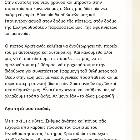
Στην ἀνατολή τοῦ νέου χρόνου και μπροστά στην
παραπαίουσα κοινωνία μας ὁ Θεός μᾶς δίδει μία νέα
ἀκόμη εὐκαιρία. Εὐκαιρία διορθώσεώς μας καί
ἐπανεντροχιασμοῦ στον δρόμο τῆς πίστεως, στόν δρόμο
τῆς Ἑλληνορθοδόξου παραδόσεώς μας, τῆς ἀφυπνίσεως
καί μετανοίας.
Ὁ πιστός Χριστιανός καλεῖται να ἀναθεωρήσει τήν πορεία
του μέ αὐτοέλεγχο καί αὐτοκριτική. Και καλούμεθα ὅλοι
μας νά διαπιστώσουμε τίς παραλείψεις μας, νά τις
ὁμολογήσουμε μέ θάρρος, νά προχωρήσουμε στήν
διόρθωση για συνεπέστερη ἐφαρμογή τοῦ θελήματος τοὺ
Θεοῦ στήν ζωή μας, με νέες εὐγενικές προσπάθειες καί μέ
περισσότερη συνεπῆ βίωση τῶν Χριστιανικῶν άρχῶν καί
πεποιθήσεών μας. Εἶναι ὑποχρέωση καί καθῆκον μας νά
ἀλλάξουμε τρόπο ζωῆς. Ἀλίμονο ἐάν «τό ἅλας μωρανθῇ».
Ἀγαπητά μου παιδιά,
Με τί σκέψεις αὐτές. Σκέψεις ἀγάπης καί πόνου σᾶς
εὔχομαι ἀπό καρδιᾶς πλούσιο τόν φωτισμό τοῦ
Ἐνανθρωπήσαντος Σωτῆρος Χριστοῦ ὥστε να ἔχετε
ἀληθῆ αἴσθηση τῆς σημερινῆς τραγικῆς πραγματικότητος