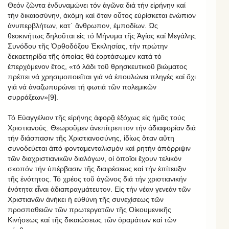
Θεόν ζῶντα ἐνδυναμώνει τόν ἀγῶνα διά τήν εἰρήνην καί
τήν δικαιοσύνην, ἀκόμη καί ὅταν οὗτος εὑρίσκεται ἐνώπιον
ἀνυπερβλήτων, κατ᾿ ἄνθρωπον, ἐμποδίων. Ὡς
θεοκινήτως δηλοῦται εἰς τό Μήνυμα τῆς Ἁγίας καί Μεγάλης
Συνόδου τῆς Ὀρθοδόξου Ἐκκλησίας, τήν πρώτην
δεκαετηρίδα τῆς ὁποίας θά ἑορτάσωμεν κατά τό
ἐπερχόμενον ἔτος, «τό λάδι τοῦ θρησκευτικοῦ βιώματος
πρέπει νά χρησιμοποιεῖται γιά νά ἐπουλώνει πληγές καί ὄχι
γιά νά ἀναζωπυρώνει τή φωτιά τῶν πολεμικῶν
συρράξεων»[9].
Τό Εὐαγγέλιον τῆς εἰρήνης ἀφορᾷ ἐξόχως εἰς ἡμᾶς τούς
Χριστιανούς. Θεωροῦμεν ἀνεπίτρεπτον τήν ἀδιαφορίαν διά
τήν διάσπασιν τῆς Χριστιανοσύνης, ἰδίως ὅταν αὕτη
συνοδεύεται ἀπό φονταμενταλισμόν καί ρητήν ἀπόρριψιν
τῶν διαχριστιανικῶν διαλόγων, οἱ ὁποῖοι ἔχουν τελικόν
σκοπόν τήν ὑπέρβασιν τῆς διαιρέσεως καί τήν ἐπίτευξιν
τῆς ἑνότητος. Τό χρέος τοῦ ἀγῶνος διά τήν χριστιανικήν
ἑνότητα εἶναι ἀδιαπραγμάτευτον. Εἰς τήν νέαν γενεάν τῶν
Χριστιανῶν ἀνήκει ἡ εὐθύνη τῆς συνεχίσεως τῶν
προσπαθειῶν τῶν πρωτεργατῶν τῆς Οἰκουμενικῆς
Κινήσεως καί τῆς δικαιώσεως τῶν ὁραμάτων καί τῶν