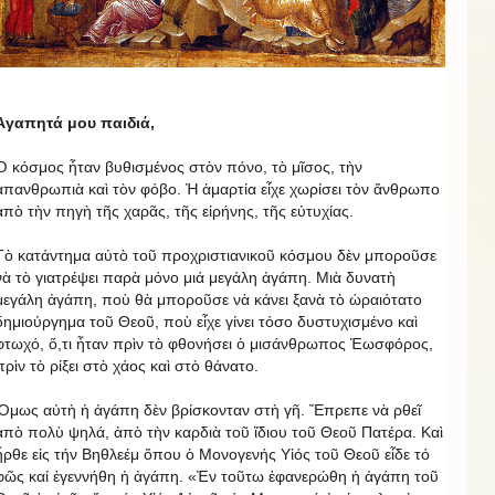
Ἀγαπητά μου παιδιά,
Ὁ κόσμος ἦταν βυθισμένος στὸν πόνο, τὸ μῖσος, τὴν
ἀπανθρωπιὰ καὶ τὸν φόβο. Ἡ ἁμαρτία εἶχε χωρίσει τὸν ἄνθρωπο
ἀπὸ τὴν πηγὴ τῆς χαρᾶς, τῆς εἰρήνης, τῆς εὐτυχίας.
Τὸ κατάντημα αὐτὸ τοῦ προχριστιανικοῦ κόσμου δὲν μποροῦσε
νὰ τὸ γιατρέψει παρὰ μόνο μιά μεγάλη ἀγάπη. Μιὰ δυνατὴ
μεγάλη ἀγάπη, ποὺ θὰ μποροῦσε νὰ κάνει ξανὰ τὸ ὡραιότατο
δημιούργημα τοῦ Θεοῦ, ποὺ εἶχε γίνει τόσο δυστυχισμένο καὶ
φτωχό, ὅ,τι ἦταν πρὶν τὸ φθονήσει ὁ μισάνθρωπος Ἑωσφόρος,
πρὶν τὸ ρίξει στὸ χάος καὶ στὸ θάνατο.
Ὅμως αὐτὴ ἡ ἀγάπη δὲν βρίσκονταν στὴ γῆ. Ἔπρεπε νὰ ρθεῖ
ἀπὸ πολὺ ψηλά, ἀπὸ τὴν καρδιὰ τοῦ ἴδιου τοῦ Θεοῦ Πατέρα. Καὶ
ἦρθε εἰς τήν Βηθλεέμ ὅπου ὁ Μονογενής Υἱός τοῦ Θεοῦ εἶδε τό
φῶς καί ἐγεννήθη ἡ ἀγάπη. «Ἐν τοῦτω ἐφανερώθη ἡ ἀγάπη τοῦ