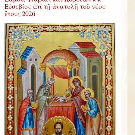
Εὐσεβίου ἐπί τῇ ἀνατολῇ τοῦ νέου
ἔτους 2026