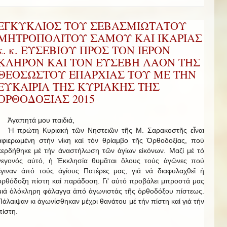
ΕΓΚΥΚΛΙΟΣ ΤΟΥ ΣΕΒΑΣΜΙΩΤΑΤΟΥ
ΜΗΤΡΟΠΟΛΙΤΟΥ ΣΑΜΟΥ ΚΑΙ ΙΚΑΡΙΑΣ
κ. κ. ΕΥΣΕΒΙΟΥ ΠΡΟΣ ΤΟΝ ΙΕΡΟΝ
ΚΛΗΡΟΝ ΚΑΙ ΤΟΝ ΕΥΣΕΒΗ ΛΑΟΝ ΤΗΣ
ΘΕΟΣΩΣΤΟΥ ΕΠΑΡΧΙΑΣ ΤΟΥ ΜΕ ΤΗΝ
ΕΥΚΑΙΡΙΑ ΤΗΣ ΚΥΡΙΑΚΗΣ ΤΗΣ
ΟΡΘΟΔΟΞΙΑΣ 2015
Ἀγαπητά μου παιδιά,
Ἡ πρώτη Κυριακή τῶν Νηστειῶν τῆς Μ. Σαρακοστῆς εἶναι
ἀφιερωμένη στήν νίκη καί τόν θρίαμβο τῆς Ὀρθοδοξίας, πού
κερδήθηκε μέ τήν ἀναστήλωση τῶν ἁγίων εἰκόνων. Μαζί μέ τό
γεγονός αὐτό, ἡ Ἐκκλησία θυμᾶται ὅλους τούς ἀγῶνες πού
ἔγιναν ἀπό τούς ἁγίους Πατέρες μας, γιά νά διαφυλαχθεῖ ἡ
ὀρθόδοξη πίστη καί παράδοση. Γι' αὐτό προβάλει μπροστά μας
μιά ὁλόκληρη φάλαγγα ἀπό ἀγωνιστάς τῆς ὀρθοδόξου πίστεως.
Πάλαιψαν κι ἀγωνίσθηκαν μέχρι θανάτου μέ τήν πίστη καί γιά τήν
πίστη.