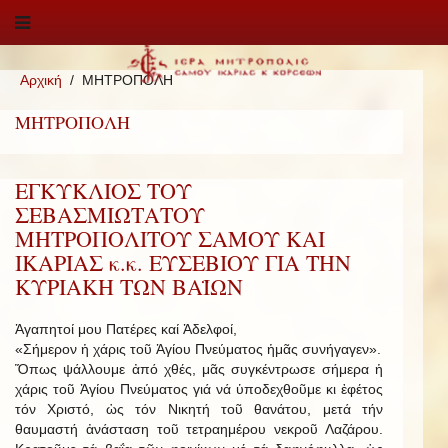
Αρχική
ΜΗΤΡΟΠΟΛΗ
ΜΗΤΡΟΠΟΛΗ
ΕΓΚΥΚΛΙΟΣ ΤΟΥ
ΣΕΒΑΣΜΙΩΤΑΤΟΥ
ΜΗΤΡΟΠΟΛΙΤΟΥ ΣΑΜΟΥ ΚΑΙ
ΙΚΑΡΙΑΣ κ.κ. ΕΥΣΕΒΙΟΥ ΓΙΑ ΤΗΝ
ΚΥΡΙΑΚΗ ΤΩΝ ΒΑΪΩΝ
Ἀγαπητοί μου Πατέρες καί Ἀδελφοί,
«Σήμερον ἡ χάρις τοῦ Ἁγίου Πνεύματος ἡμᾶς συνήγαγεν».
Ὅπως ψάλλουμε ἀπό χθές, μᾶς συγκέντρωσε σήμερα ἡ
χάρις τοῦ Ἁγίου Πνεύματος γιά νά ὑποδεχθοῦμε κι ἐφέτος
τόν Χριστό, ὡς τόν Νικητή τοῦ θανάτου, μετά τήν
θαυμαστή ἀνάσταση τοῦ τετραημέρου νεκροῦ Λαζάρου.