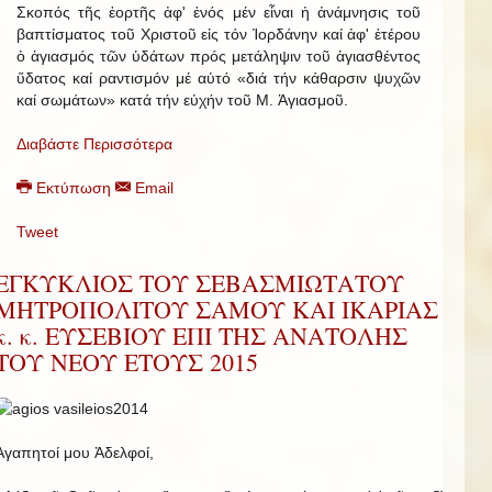
Σκοπός τῆς ἑορτῆς ἀφ' ἑνός μέν εἶναι ἡ ἀνάμνησις τοῦ
βαπτίσματος τοῦ Χριστοῦ εἰς τόν Ἰορδάνην καί ἀφ' ἑτέρου
ὁ ἁγιασμός τῶν ὑδάτων πρός μετάληψιν τοῦ ἁγιασθέντος
ὕδατος καί ραντισμόν μέ αὐτό «διά τήν κάθαρσιν ψυχῶν
καί σωμάτων» κατά τήν εὐχήν τοῦ Μ. Ἁγιασμοῦ.
Διαβάστε Περισσότερα
Εκτύπωση
Email
Tweet
ΕΓΚΥΚΛΙΟΣ ΤΟΥ ΣΕΒΑΣΜΙΩΤΑΤΟΥ
ΜΗΤΡΟΠΟΛΙΤΟΥ ΣΑΜΟΥ ΚΑΙ ΙΚΑΡΙΑΣ
κ. κ. ΕΥΣΕΒΙΟΥ ΕΠΙ ΤΗΣ ΑΝΑΤΟΛΗΣ
ΤΟΥ ΝΕΟΥ ΕΤΟΥΣ 2015
Ἀγαπητοί μου Ἀδελφοί,