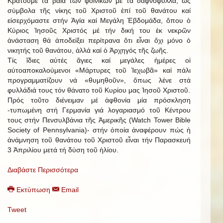
Κρατοῦμε τά βαΐα τῶν φοινίκων μέ τά δαφνόφυλλα, ὡς
σύμβολα τῆς νίκης τοῦ Χριστοῦ ἐπί τοῦ θανάτου καί
εἰσερχόμαστε στήν Ἁγία καί Μεγάλη Ἑβδομάδα, ὅπου ὁ
Κύριος Ἰησοῦς Χριστός μέ τήν δική του ἐκ νεκρῶν
ἀνάσταση θά ἀποδείξει περίτρανα ὅτι εἶναι ὄχι μόνο ὁ
νικητής τοῦ θανάτου, ἀλλά καί ὁ Ἀρχηγός τῆς ζωῆς.
Τίς ἴδιες αὐτές ἅγιες καί μεγάλες ἡμέρες οἱ
αὐτοαποκαλούμενοι «Μάρτυρες τοῦ Ἱεχωβᾶ» καί πάλι
προγραμματίζουν νά «θυμηθοῦν», ὅπως λένε στά
φυλλάδιά τους τόν θάνατο τοῦ Κυρίου μας Ἰησοῦ Χριστοῦ.
Πρός τοῦτο διένειμαν μέ ἀφθονία μία πρόσκληση
-τυπωμένη στή Γερμανία γιά λογαριασμό τοῦ Κέντρου
τους στήν Πενσυλβάνια τῆς Ἀμερικῆς (Watch Tower Bible
Society of Pennsylvania)- στήν ὁποία ἀναφέρουν πώς ἡ
ἀνάμνηση τοῦ θανάτου τοῦ Χριστοῦ εἶναι τήν Παρασκευή
3 Ἀπριλίου μετά τή δύση τοῦ ἡλίου.
Διαβάστε Περισσότερα
Εκτύπωση
Email
Tweet