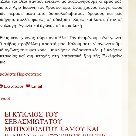
«Δόξα τῶ Θεῶ πάντων ἕνεκεν», ἄς ἀναφωνήσουμε κι' ἐμεῖς μαζί
μέ τόν Ἅγιο Ἰωάννη τόν Χρυσόστομο.Ἕνας χρόνος ἔφυγε, ἀφοῦ
μᾶς πέρασε μέσα ἀπό δυσκολοδιάβατους δρόμους καί μᾶς
ὁδήγησε πολλές φορές, σέ ἀδιέξοδα. Χαρές καί λύπες ἦταν σέ
ἐναλλαγή. Ἀγωνία καί ἀγώνας σέ περιπλοκή.
Ἕνας νέος χρόνος τώρα ἀνατέλλει! Τόν ἀναμένουμε ἐνα-γώνια.
Ὁ στίβος προβάλλει μπροστά μας. Καλούμαστε ν' ἀγωνιστοῦμε
σέ ἀγῶνες πνευματικούς, μέ κινήσεις ἐνδοσκοπικές, μέ κινήσεις
μετανοίας καί συμμετοχῆς στή λατρευτική ζωή τῆς Ἐκκλησίας
μας.
Διαβάστε Περισσότερα
Εκτύπωση
Email
Tweet
ΕΓΚΥΚΛΙΟΣ ΤΟΥ
ΣΕΒΑΣΜΙΩΤΑΤΟΥ
ΜΗΤΡΟΠΟΛΙΤΟΥ ΣΑΜΟΥ ΚΑΙ
ΙΚΑΡΙΑΣ κ. κ. ΕΥΣΕΒΙΟΥ ΕΠΙ ΤΗι