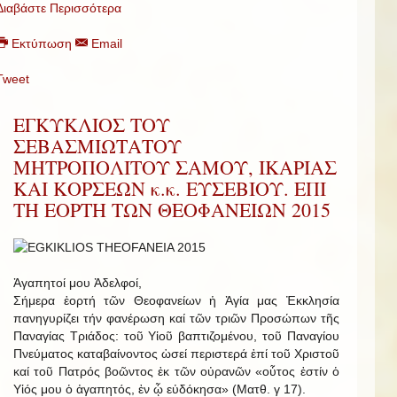
Διαβάστε Περισσότερα
Εκτύπωση
Email
Tweet
ΕΓΚΥΚΛΙΟΣ ΤΟΥ
ΣΕΒΑΣΜΙΩΤΑΤΟΥ
ΜΗΤΡΟΠΟΛΙΤΟΥ ΣΑΜΟΥ, ΙΚΑΡΙΑΣ
ΚΑΙ ΚΟΡΣΕΩΝ κ.κ. ΕΥΣΕΒΙΟΥ. ΕΠΙ
ΤΗ ΕΟΡΤΗ ΤΩΝ ΘΕΟΦΑΝΕΙΩΝ 2015
Ἀγαπητοί μου Ἀδελφοί,
Σήμερα ἑορτή τῶν Θεοφανείων ἡ Ἁγία μας Ἐκκλησία
πανηγυρίζει τήν φανέρωση καί τῶν τριῶν Προσώπων τῆς
Παναγίας Τριάδος: τοῦ Υἱοῦ βαπτιζομένου, τοῦ Παναγίου
Πνεύματος καταβαίνοντος ὡσεί περιστερά ἐπί τοῦ Χριστοῦ
καί τοῦ Πατρός βοῶντος ἐκ τῶν οὐρανῶν «οὗτος ἐστίν ὁ
Υἱός μου ὁ ἀγαπητός, ἐν ᾧ εὐδόκησα» (Ματθ. γ 17).