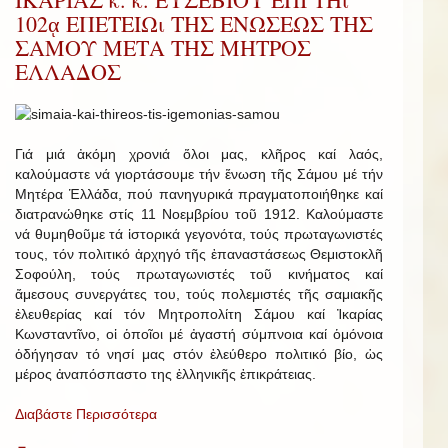
102ᾳ ΕΠΕΤΕΙΩι ΤΗΣ ΕΝΩΣΕΩΣ ΤΗΣ
ΣΑΜΟΥ ΜΕΤΑ ΤΗΣ ΜΗΤΡΟΣ
ΕΛΛΑΔΟΣ
Γιά μιά ἀκόμη χρονιά ὅλοι μας, κλῆρος καί λαός,
καλούμαστε νά γιορτάσουμε τήν ἕνωση τῆς Σάμου μέ τήν
Μητέρα Ἑλλάδα, πού πανηγυρικά πραγματοποιήθηκε καί
διατρανώθηκε στίς 11 Νοεμβρίου τοῦ 1912. Καλούμαστε
νά θυμηθοῦμε τά ἱστορικά γεγονότα, τούς πρωταγωνιστές
τους, τόν πολιτικό ἀρχηγό τῆς ἐπαναστάσεως Θεμιστοκλῆ
Σοφούλη, τούς πρωταγωνιστές τοῦ κινήματος καί
ἄμεσους συνεργάτες του, τούς πολεμιστές τῆς σαμιακῆς
ἐλευθερίας καί τόν Μητροπολίτη Σάμου καί Ἰκαρίας
Κωνσταντῖνο, οἱ ὁποῖοι μέ ἀγαστή σύμπνοια καί ὁμόνοια
ὁδήγησαν τό νησί μας στόν ἐλεύθερο πολιτικό βίο, ὡς
μέρος ἀναπόσπαστο της ἑλληνικῆς ἐπικράτειας.
Διαβάστε Περισσότερα