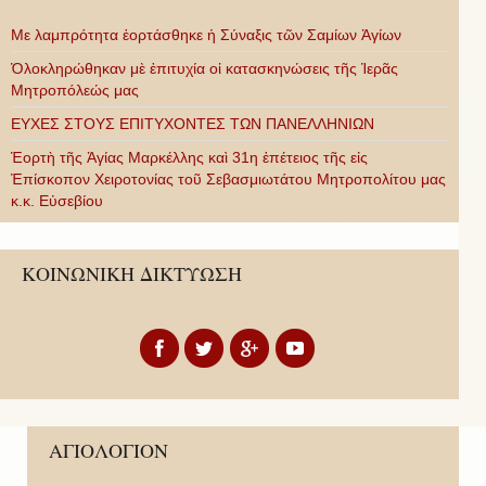
Με λαμπρότητα ἑορτάσθηκε ἡ Σύναξις τῶν Σαμίων Ἁγίων
Ὁλοκληρώθηκαν μὲ ἐπιτυχία οἱ κατασκηνώσεις τῆς Ἱερᾶς
Μητροπόλεώς μας
ΕΥΧΕΣ ΣΤΟΥΣ ΕΠΙΤΥΧΟΝΤΕΣ ΤΩΝ ΠΑΝΕΛΛΗΝΙΩΝ
Ἑορτὴ τῆς Ἁγίας Μαρκέλλης καὶ 31η ἐπέτειος τῆς εἰς
Ἐπίσκοπον Χειροτονίας τοῦ Σεβασμιωτάτου Μητροπολίτου μας
κ.κ. Εὐσεβίου
ΚΟΙΝΩΝΙΚΗ ΔΙΚΤΥΩΣΗ
ΑΓΙΟΛΟΓΙΟΝ