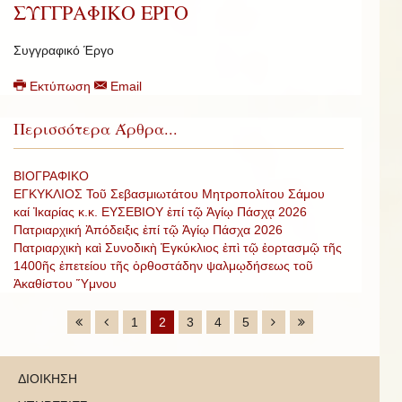
ΣΥΓΓΡΑΦΙΚΟ ΕΡΓΟ
Συγγραφικό Έργο
Εκτύπωση
Email
Περισσότερα Άρθρα...
ΒΙΟΓΡΑΦΙΚΟ
ΕΓΚΥΚΛΙΟΣ Τοῦ Σεβασμιωτάτου Μητροπολίτου Σάμου
καί Ἰκαρίας κ.κ. ΕΥΣΕΒΙΟΥ ἐπί τῷ Ἁγίῳ Πάσχᾳ 2026
Πατριαρχική Ἀπόδειξις ἐπί τῷ Ἁγίῳ Πάσχα 2026
Πατριαρχικὴ καὶ Συνοδικὴ Ἐγκύκλιος ἐπὶ τῷ ἑορτασμῷ τῆς
1400ῆς ἐπετείου τῆς ὀρθοστάδην ψαλμῳδήσεως τοῦ
Ἀκαθίστου Ὕμνου
1
2
3
4
5
ΔΙΟΙΚΗΣΗ