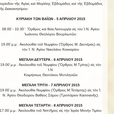
περίοδον τῆς Ἁγίας καί Μεγάλης Ἑβδομάδος καί τῆς Ἑβδομάδος
τῆς Διακαινησίμου:
ΚΥΡΙΑΚΗ ΤΩΝ ΒΑΪΩΝ -
5 ΑΠΡΙΛΙΟΥ 2015
08.00΄- 10.30΄: Ὄρθρος καί θεία Λειτουργία εἰς τόν Ἱ.Ν. Ἁγίου
Ἰωάννου Θεολόγου Βουρλιωτῶν.
19.00΄μ.μ.: Ἀκολουθία τοῦ Νυμφίου (Ὄρθρος Μ. Δευτέρας) εἰς
τόν Ἱ. Ν. Ἁγίου Νικολάου Κοκκαρίου
ΜΕΓΑΛΗ ΔΕΥΤΕΡΑ - 6 ΑΠΡΙΛΙΟΥ 2015
19.00΄μ.μ.: Ἀκολουθία τοῦ Νυμφίου (Ὄρθρος Μ.Τρίτης) εἰς τόν
Ἱ.Ν.
Κοιμήσεως Θεοτόκου Μυτιληνιῶν
ΜΕΓΑΛΗ ΤΡΙΤΗ - 7 ΑΠΡΙΛΙΟΥ 2015
19.00΄μ.μ.: Ἀκολουθία Νυμφίου (Ὄρθρος Μ.Τετάρτης) εἰς τόν Ἱ.
Ν. Ἁγίου Θεοδώρου Βαθέος Σάμου (Τροπάριον Κασσιανῆς).
ΜΕΓΑΛΗ ΤΕΤΑΡΤΗ - 8 ΑΠΡΙΛΙΟΥ 2015
17.00΄μ.μ.: Ἀκολουθία τοῦ Νιπτῆρος εἰς τήν Ἱεράν Μονήν Τιμίου