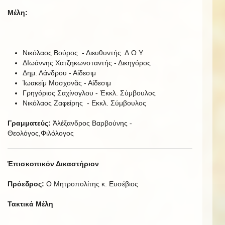
Μέλη:
Νικόλαος Βούρος - Διευθυντής Δ.Ο.Υ.
ΔΙωάννης Χατζηκωνσταντής - Δικηγόρος
Δημ. Λάνδρου - Αἰδεσιμ
Ἰωακείμ Μοσχονᾶς - Αἰδεσιμ
Γρηγόριος Σαχίνογλου - Ἐκκλ. Σύμβουλος
Νικόλαος Ζαφείρης - Εκκλ. Σύμβουλος
Γραμματεύς:
Ἀλέξανδρος Βαρβούνης -
Θεολόγος,Φιλόλογος
Ἐπισκοπικόν Δικαστήριον
Πρόεδρος:
Ο Μητροπολίτης κ. Ευσέβιος
Τακτικά Μέλη