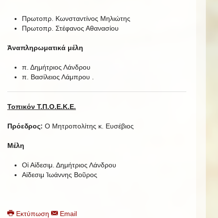
Πρωτοπρ. Κωνσταντίνος Μηλιώτης
Πρωτοπρ. Στέφανος Αθανασίου
Ἀναπληρωματικά μέλη
π. Δημήτριος Λάνδρου
π. Βασίλειος Λάμπρου .
Τοπικόν Τ.Π.Ο.Ε.Κ.Ε.
Πρόεδρος:
Ο Μητροπολίτης κ. Ευσέβιος
Μέλη
Οἱ Αἰδεσιμ. Δημήτριος Λάνδρου
Αἰδεσιμ Ἰωάννης Βοῦρος
Εκτύπωση
Email