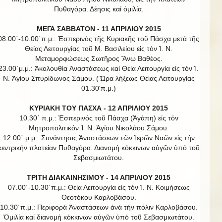
Πυθαγόρα. Δέησις καί ὁμιλία.
ΜΕΓΑ ΣΑΒΒΑΤΟΝ - 11 ΑΠΡΙΛΙΟΥ 2015
08.00΄-10.00΄π.μ.: Ἑσπερινός τῆς Κυριακῆς τοῦ Πάσχα μετά τῆς
Θείας Λειτουργίας τοῦ Μ. Βασιλείου εἰς τόν Ἱ. Ν.
Μεταμορφώσεως Σωτῆρος Ἄνω Βαθέος.
23.00΄μ.μ.: Ἀκολουθία Ἀναστάσεως καί Θεία Λειτουργία εἰς τόν Ἱ.
Ν. Ἁγίου Σπυρίδωνος Σάμου. (Ὣρα λήξεως Θείας Λειτουργίας
01.30'π.μ.)
ΚΥΡΙΑΚΗ ΤΟΥ ΠΑΣΧΑ - 12 ΑΠΡΙΛΙΟΥ 2015
10.30΄ π.μ.: Ἑσπερινός τοῦ Πάσχα (Ἀγάπη) εἰς τόν
Μητροπολιτικόν Ἱ. Ν. Ἁγίου Νικολάου Σάμου.
12.00΄ μ.μ.: Συνάντησις Ἀναστάσεων τῶν Ἱερῶν Ναῶν εἰς τήν
κεντρικήν πλατείαν Πυθαγόρα. Διανομή κόκκινων αὐγῶν ὑπό τοῦ
Σεβασμιωτάτου.
ΤΡΙΤΗ ΔΙΑΚΑΙΝΗΣΙΜΟΥ - 14 ΑΠΡΙΛΙΟΥ 2015
07.00΄-10.30΄π.μ.: Θεία Λειτουργία εἰς τόν Ἱ. Ν. Κοιμήσεως
Θεοτόκου Καρλοβάσου.
10.30΄π.μ.: Περιφορά Ἀναστάσεων ἀνά τήν πόλιν Καρλοβάσου.
Ὁμιλία καί διανομή κόκκινων αὐγῶν ὑπό τοῦ Σεβασμιωτάτου.