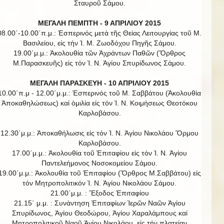
Σταυροῦ Σάμου.
ΜΕΓΑΛΗ ΠΕΜΠΤΗ - 9 ΑΠΡΙΛΙΟΥ 2015
08.00΄-10.00΄π.μ.: Ἑσπερινός μετά τῆς Θείας Λειτουργίας τοῦ Μ.
Βασιλείου, εἰς τήν Ἱ. Μ. Ζωοδόχου Πηγῆς Σάμου.
19.00΄μ.μ.: Ἀκολουθία τῶν Ἀχράντων Παθῶν (Ὄρθρος
Μ.Παρασκευῆς) εἰς τόν Ἱ. Ν. Ἁγίου Σπυρίδωνος Σάμου.
ΜΕΓΑΛΗ ΠΑΡΑΣΚΕΥΗ - 10 ΑΠΡΙΛΙΟΥ 2015
10.00΄π.μ - 12.00΄μ.μ.: Ἑσπερινός τοῦ Μ. Σαββάτου (Ἀκολουθία
Ἀποκαθηλώσεως) καί ὁμιλία εἰς τόν Ἱ. Ν. Κοιμήσεως Θεοτόκου
Καρλοβάσου.
12.30΄μ.μ.: Ἀποκαθήλωσις εἰς τόν Ἱ. Ν. Ἁγίου Νικολάου Ὅρμου
Καρλοβάσου.
17.00΄μ.μ.: Ἀκολουθία τοῦ Ἐπιταφίου εἰς τόν Ἱ. Ν. Ἁγίου
Παντελεήμονος Νοσοκομείου Σάμου.
19.00΄μ.μ.: Ἀκολουθία τοῦ Ἐπιταφίου (Ὄρθρος Μ.Σαββάτου) εἰς
τόν Μητροπολιτικόν Ἱ. Ν. Ἁγίου Νικολάου Σάμου.
21.00΄μ.μ. : Ἒξοδος Ἐπιταφίου
21.15΄ μ.μ. : Συνάντηση Ἐπιταφίων Ἱερῶν Ναῶν Ἀγίου
Σπυρίδωνος, Ἁγίου Θεοδώρου, Ἁγίου Χαραλάμπους καί
Μητροπολιτικοῦ Ναοῦ Ἁγίου Νικολάου, εἰς τήν πλατείαν