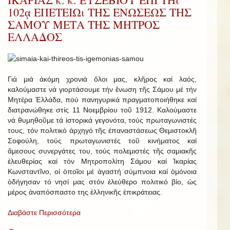
102ᾳ ΕΠΕΤΕΙΩι ΤΗΣ ΕΝΩΣΕΩΣ ΤΗΣ
ΣΑΜΟΥ ΜΕΤΑ ΤΗΣ ΜΗΤΡΟΣ
ΕΛΛΑΔΟΣ
Γιά μιά ἀκόμη χρονιά ὅλοι μας, κλῆρος καί λαός,
καλούμαστε νά γιορτάσουμε τήν ἕνωση τῆς Σάμου μέ τήν
Μητέρα Ἑλλάδα, πού πανηγυρικά πραγματοποιήθηκε καί
διατρανώθηκε στίς 11 Νοεμβρίου τοῦ 1912. Καλούμαστε
νά θυμηθοῦμε τά ἱστορικά γεγονότα, τούς πρωταγωνιστές
τους, τόν πολιτικό ἀρχηγό τῆς ἐπαναστάσεως Θεμιστοκλῆ
Σοφούλη, τούς πρωταγωνιστές τοῦ κινήματος καί
ἄμεσους συνεργάτες του, τούς πολεμιστές τῆς σαμιακῆς
ἐλευθερίας καί τόν Μητροπολίτη Σάμου καί Ἰκαρίας
Κωνσταντῖνο, οἱ ὁποῖοι μέ ἀγαστή σύμπνοια καί ὁμόνοια
ὁδήγησαν τό νησί μας στόν ἐλεύθερο πολιτικό βίο, ὡς
μέρος ἀναπόσπαστο της ἑλληνικῆς ἐπικράτειας.
Διαβάστε Περισσότερα