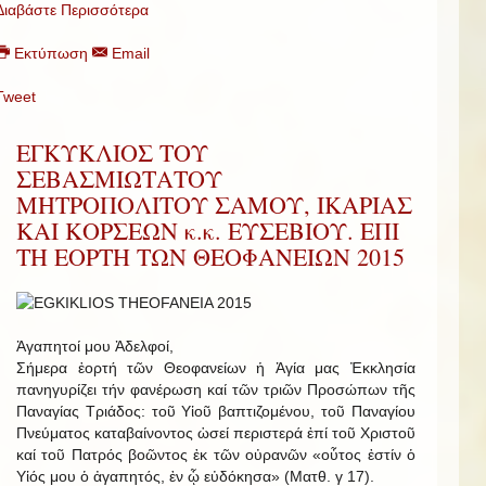
Διαβάστε Περισσότερα
Εκτύπωση
Email
Tweet
ΕΓΚΥΚΛΙΟΣ ΤΟΥ
ΣΕΒΑΣΜΙΩΤΑΤΟΥ
ΜΗΤΡΟΠΟΛΙΤΟΥ ΣΑΜΟΥ, ΙΚΑΡΙΑΣ
ΚΑΙ ΚΟΡΣΕΩΝ κ.κ. ΕΥΣΕΒΙΟΥ. ΕΠΙ
ΤΗ ΕΟΡΤΗ ΤΩΝ ΘΕΟΦΑΝΕΙΩΝ 2015
Ἀγαπητοί μου Ἀδελφοί,
Σήμερα ἑορτή τῶν Θεοφανείων ἡ Ἁγία μας Ἐκκλησία
πανηγυρίζει τήν φανέρωση καί τῶν τριῶν Προσώπων τῆς
Παναγίας Τριάδος: τοῦ Υἱοῦ βαπτιζομένου, τοῦ Παναγίου
Πνεύματος καταβαίνοντος ὡσεί περιστερά ἐπί τοῦ Χριστοῦ
καί τοῦ Πατρός βοῶντος ἐκ τῶν οὐρανῶν «οὗτος ἐστίν ὁ
Υἱός μου ὁ ἀγαπητός, ἐν ᾧ εὐδόκησα» (Ματθ. γ 17).