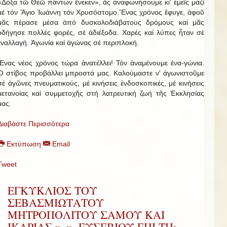
«Δόξα τῶ Θεῶ πάντων ἕνεκεν», ἄς ἀναφωνήσουμε κι' ἐμεῖς μαζί
μέ τόν Ἅγιο Ἰωάννη τόν Χρυσόστομο.Ἕνας χρόνος ἔφυγε, ἀφοῦ
μᾶς πέρασε μέσα ἀπό δυσκολοδιάβατους δρόμους καί μᾶς
ὁδήγησε πολλές φορές, σέ ἀδιέξοδα. Χαρές καί λύπες ἦταν σέ
ἐναλλαγή. Ἀγωνία καί ἀγώνας σέ περιπλοκή.
Ἕνας νέος χρόνος τώρα ἀνατέλλει! Τόν ἀναμένουμε ἐνα-γώνια.
Ὁ στίβος προβάλλει μπροστά μας. Καλούμαστε ν' ἀγωνιστοῦμε
σέ ἀγῶνες πνευματικούς, μέ κινήσεις ἐνδοσκοπικές, μέ κινήσεις
μετανοίας καί συμμετοχῆς στή λατρευτική ζωή τῆς Ἐκκλησίας
μας.
Διαβάστε Περισσότερα
Εκτύπωση
Email
Tweet
ΕΓΚΥΚΛΙΟΣ ΤΟΥ
ΣΕΒΑΣΜΙΩΤΑΤΟΥ
ΜΗΤΡΟΠΟΛΙΤΟΥ ΣΑΜΟΥ ΚΑΙ
ΙΚΑΡΙΑΣ κ. κ. ΕΥΣΕΒΙΟΥ ΕΠΙ ΤΗι