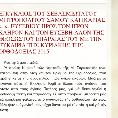
ΕΓΚΥΚΛΙΟΣ ΤΟΥ ΣΕΒΑΣΜΙΩΤΑΤΟΥ
ΜΗΤΡΟΠΟΛΙΤΟΥ ΣΑΜΟΥ ΚΑΙ ΙΚΑΡΙΑΣ
κ. κ. ΕΥΣΕΒΙΟΥ ΠΡΟΣ ΤΟΝ ΙΕΡΟΝ
ΚΛΗΡΟΝ ΚΑΙ ΤΟΝ ΕΥΣΕΒΗ ΛΑΟΝ ΤΗΣ
ΘΕΟΣΩΣΤΟΥ ΕΠΑΡΧΙΑΣ ΤΟΥ ΜΕ ΤΗΝ
ΕΥΚΑΙΡΙΑ ΤΗΣ ΚΥΡΙΑΚΗΣ ΤΗΣ
ΟΡΘΟΔΟΞΙΑΣ 2015
Ἀγαπητά μου παιδιά,
Ἡ πρώτη Κυριακή τῶν Νηστειῶν τῆς Μ. Σαρακοστῆς εἶναι
ἀφιερωμένη στήν νίκη καί τόν θρίαμβο τῆς Ὀρθοδοξίας, πού
κερδήθηκε μέ τήν ἀναστήλωση τῶν ἁγίων εἰκόνων. Μαζί μέ τό
γεγονός αὐτό, ἡ Ἐκκλησία θυμᾶται ὅλους τούς ἀγῶνες πού
ἔγιναν ἀπό τούς ἁγίους Πατέρες μας, γιά νά διαφυλαχθεῖ ἡ
ὀρθόδοξη πίστη καί παράδοση. Γι' αὐτό προβάλει μπροστά μας
μιά ὁλόκληρη φάλαγγα ἀπό ἀγωνιστάς τῆς ὀρθοδόξου πίστεως.
Πάλαιψαν κι ἀγωνίσθηκαν μέχρι θανάτου μέ τήν πίστη καί γιά τήν
πίστη.