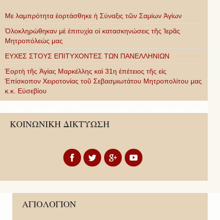
Με λαμπρότητα ἑορτάσθηκε ἡ Σύναξις τῶν Σαμίων Ἁγίων
Ὁλοκληρώθηκαν μὲ ἐπιτυχία οἱ κατασκηνώσεις τῆς Ἱερᾶς
Μητροπόλεώς μας
ΕΥΧΕΣ ΣΤΟΥΣ ΕΠΙΤΥΧΟΝΤΕΣ ΤΩΝ ΠΑΝΕΛΛΗΝΙΩΝ
Ἑορτὴ τῆς Ἁγίας Μαρκέλλης καὶ 31η ἐπέτειος τῆς εἰς
Ἐπίσκοπον Χειροτονίας τοῦ Σεβασμιωτάτου Μητροπολίτου μας
κ.κ. Εὐσεβίου
ΚΟΙΝΩΝΙΚΗ ΔΙΚΤΥΩΣΗ
ΑΓΙΟΛΟΓΙΟΝ