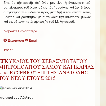
Σκοπός τῆς ἑορτῆς ἀφ' ἑνός μέν εἶναι ἡ ἀνάμνησις τοῦ
βαπτίσματος τοῦ Χριστοῦ εἰς τόν Ἰορδάνην καί ἀφ' ἑτέρου
ὁ ἁγιασμός τῶν ὑδάτων πρός μετάληψιν τοῦ ἁγιασθέντος
ὕδατος καί ραντισμόν μέ αὐτό «διά τήν κάθαρσιν ψυχῶν
καί σωμάτων» κατά τήν εὐχήν τοῦ Μ. Ἁγιασμοῦ.
Διαβάστε Περισσότερα
Εκτύπωση
Email
Tweet
ΕΓΚΥΚΛΙΟΣ ΤΟΥ ΣΕΒΑΣΜΙΩΤΑΤΟΥ
ΜΗΤΡΟΠΟΛΙΤΟΥ ΣΑΜΟΥ ΚΑΙ ΙΚΑΡΙΑΣ
κ. κ. ΕΥΣΕΒΙΟΥ ΕΠΙ ΤΗΣ ΑΝΑΤΟΛΗΣ
ΤΟΥ ΝΕΟΥ ΕΤΟΥΣ 2015
Ἀγαπητοί μου Ἀδελφοί,