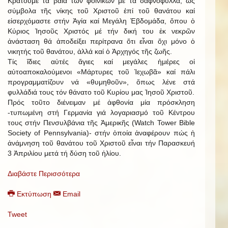
Κρατοῦμε τά βαΐα τῶν φοινίκων μέ τά δαφνόφυλλα, ὡς
σύμβολα τῆς νίκης τοῦ Χριστοῦ ἐπί τοῦ θανάτου καί
εἰσερχόμαστε στήν Ἁγία καί Μεγάλη Ἑβδομάδα, ὅπου ὁ
Κύριος Ἰησοῦς Χριστός μέ τήν δική του ἐκ νεκρῶν
ἀνάσταση θά ἀποδείξει περίτρανα ὅτι εἶναι ὄχι μόνο ὁ
νικητής τοῦ θανάτου, ἀλλά καί ὁ Ἀρχηγός τῆς ζωῆς.
Τίς ἴδιες αὐτές ἅγιες καί μεγάλες ἡμέρες οἱ
αὐτοαποκαλούμενοι «Μάρτυρες τοῦ Ἱεχωβᾶ» καί πάλι
προγραμματίζουν νά «θυμηθοῦν», ὅπως λένε στά
φυλλάδιά τους τόν θάνατο τοῦ Κυρίου μας Ἰησοῦ Χριστοῦ.
Πρός τοῦτο διένειμαν μέ ἀφθονία μία πρόσκληση
-τυπωμένη στή Γερμανία γιά λογαριασμό τοῦ Κέντρου
τους στήν Πενσυλβάνια τῆς Ἀμερικῆς (Watch Tower Bible
Society of Pennsylvania)- στήν ὁποία ἀναφέρουν πώς ἡ
ἀνάμνηση τοῦ θανάτου τοῦ Χριστοῦ εἶναι τήν Παρασκευή
3 Ἀπριλίου μετά τή δύση τοῦ ἡλίου.
Διαβάστε Περισσότερα
Εκτύπωση
Email
Tweet