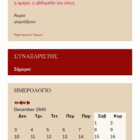
η ημέρα,
η εβδομάδα του έτους
Άυριο
γιορτάζουν:
Πηγή:
Λογισμικό "Σήμερα"
ΣΥΝΑΞΑΡΙΣΤΗΣ
Σήμερα:
P
P
N
N
ΗΜΕΡΟΛΟΓΙΟ
r
r
e
e
e
e
x
x
v
v
t
t
i
i
Y
M
December 2840
o
o
e
o
Δευ
Τρι
Τετ
Πεμ
Παρ
Σαβ
Κυρ
u
u
a
n
1
2
s
s
r
t
3
4
5
6
7
8
9
Y
M
h
10
11
12
13
14
15
16
e
o