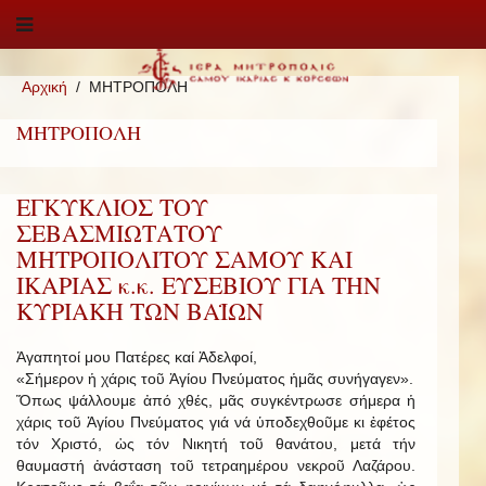
Αρχική
ΜΗΤΡΟΠΟΛΗ
ΜΗΤΡΟΠΟΛΗ
ΕΓΚΥΚΛΙΟΣ ΤΟΥ
ΣΕΒΑΣΜΙΩΤΑΤΟΥ
ΜΗΤΡΟΠΟΛΙΤΟΥ ΣΑΜΟΥ ΚΑΙ
ΙΚΑΡΙΑΣ κ.κ. ΕΥΣΕΒΙΟΥ ΓΙΑ ΤΗΝ
ΚΥΡΙΑΚΗ ΤΩΝ ΒΑΪΩΝ
Ἀγαπητοί μου Πατέρες καί Ἀδελφοί,
«Σήμερον ἡ χάρις τοῦ Ἁγίου Πνεύματος ἡμᾶς συνήγαγεν».
Ὅπως ψάλλουμε ἀπό χθές, μᾶς συγκέντρωσε σήμερα ἡ
χάρις τοῦ Ἁγίου Πνεύματος γιά νά ὑποδεχθοῦμε κι ἐφέτος
τόν Χριστό, ὡς τόν Νικητή τοῦ θανάτου, μετά τήν
θαυμαστή ἀνάσταση τοῦ τετραημέρου νεκροῦ Λαζάρου.