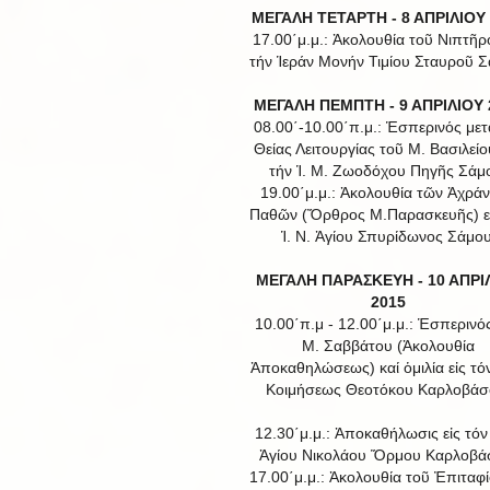
ΜΕΓΑΛΗ ΤΕΤΑΡΤΗ - 8 ΑΠΡΙΛΙΟΥ
17.00΄μ.μ.: Ἀκολουθία τοῦ Νιπτῆρο
τήν Ἱεράν Μονήν Τιμίου Σταυροῦ Σ
ΜΕΓΑΛΗ ΠΕΜΠΤΗ - 9 ΑΠΡΙΛΙΟΥ 
08.00΄-10.00΄π.μ.: Ἑσπερινός μετ
Θείας Λειτουργίας τοῦ Μ. Βασιλείου
τήν Ἱ. Μ. Ζωοδόχου Πηγῆς Σάμ
19.00΄μ.μ.: Ἀκολουθία τῶν Ἀχρά
Παθῶν (Ὄρθρος Μ.Παρασκευῆς) εἰ
Ἱ. Ν. Ἁγίου Σπυρίδωνος Σάμου
ΜΕΓΑΛΗ ΠΑΡΑΣΚΕΥΗ - 10 ΑΠΡΙ
2015
10.00΄π.μ - 12.00΄μ.μ.: Ἑσπερινό
Μ. Σαββάτου (Ἀκολουθία
Ἀποκαθηλώσεως) καί ὁμιλία εἰς τόν
Κοιμήσεως Θεοτόκου Καρλοβάσ
12.30΄μ.μ.: Ἀποκαθήλωσις εἰς τόν 
Ἁγίου Νικολάου Ὅρμου Καρλοβά
17.00΄μ.μ.: Ἀκολουθία τοῦ Ἐπιταφί