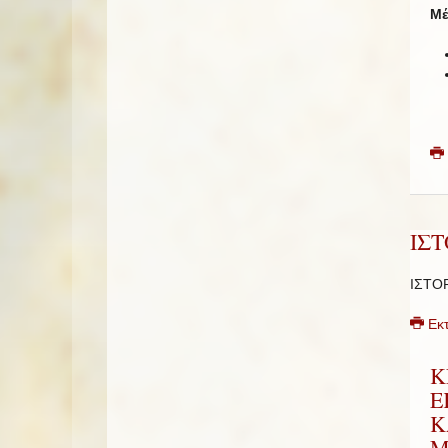
Μέ
ΙΣ
ΙΣΤΟ
Εκ
Κ
Ε
Κ
Μ