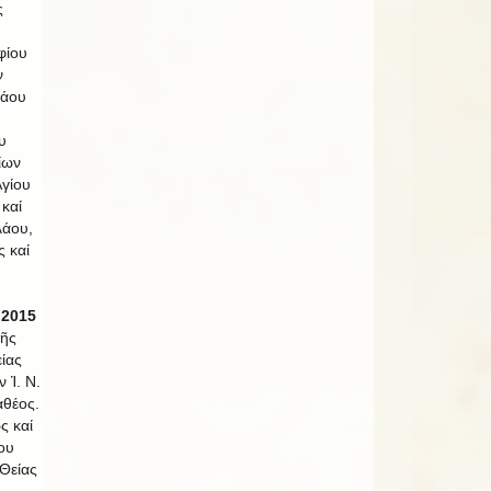
ς
φίου
ν
λάου
υ
ίων
γίου
καί
λάου,
ς καί
 2015
τῆς
ίας
ν Ἱ. Ν.
θέος.
ς καί
ίου
Θείας