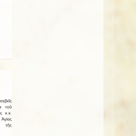
εβεῖς
α τοῦ
ς κ.κ.
 Ἁγίας
ί τῆς