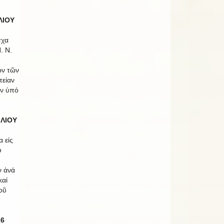
ΛΙΟΥ
σχα
. Ν.
ων τῶν
τείαν
ῶν ὑπό
ΙΛΙΟΥ
α εἰς
υ
ν ἀνά
καί
οῦ
16