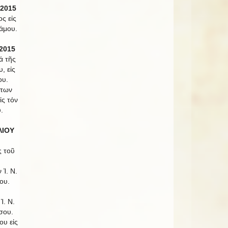
 2015
ς εἰς
άμου.
2015
ά τῆς
, εἰς
ου.
ντων
ς τόν
.
ΛΙΟΥ
ς τοῦ
 Ἱ. Ν.
ου.
Ἱ. Ν.
σου.
ου εἰς