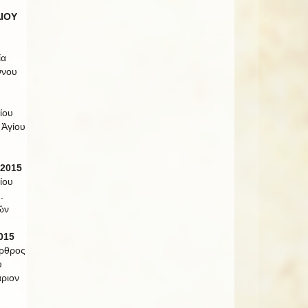
ΛΙΟΥ
ία
ννου
ίου
 Ἁγίου
 2015
ίου
.
ῶν
015
Ὄρθρος
υ
ριον