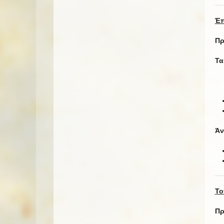
Ἐπ
Πρ
Τα
Ἀν
Το
Πρ