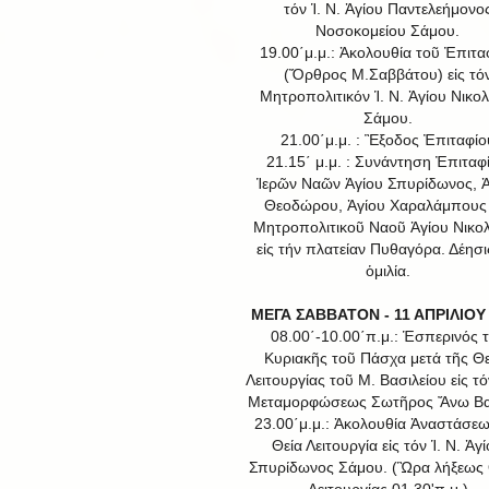
τόν Ἱ. Ν. Ἁγίου Παντελεήμονο
Νοσοκομείου Σάμου.
19.00΄μ.μ.: Ἀκολουθία τοῦ Ἐπιτα
(Ὄρθρος Μ.Σαββάτου) εἰς τό
Μητροπολιτικόν Ἱ. Ν. Ἁγίου Νικο
Σάμου.
21.00΄μ.μ. : Ἒξοδος Ἐπιταφίο
21.15΄ μ.μ. : Συνάντηση Ἐπιταφ
Ἱερῶν Ναῶν Ἀγίου Σπυρίδωνος, Ἁ
Θεοδώρου, Ἁγίου Χαραλάμπους 
Μητροπολιτικοῦ Ναοῦ Ἁγίου Νικο
εἰς τήν πλατείαν Πυθαγόρα. Δέησι
ὁμιλία.
ΜΕΓΑ ΣΑΒΒΑΤΟΝ - 11 ΑΠΡΙΛΙΟΥ
08.00΄-10.00΄π.μ.: Ἑσπερινός 
Κυριακῆς τοῦ Πάσχα μετά τῆς Θε
Λειτουργίας τοῦ Μ. Βασιλείου εἰς τό
Μεταμορφώσεως Σωτῆρος Ἄνω Βα
23.00΄μ.μ.: Ἀκολουθία Ἀναστάσεω
Θεία Λειτουργία εἰς τόν Ἱ. Ν. Ἁγ
Σπυρίδωνος Σάμου. (Ὣρα λήξεως 