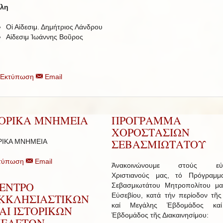
λη
Οἱ Αἰδεσιμ. Δημήτριος Λάνδρου
Αἰδεσιμ Ἰωάννης Βοῦρος
Εκτύπωση
Email
ΤΟΡΙΚΑ ΜΝΗΜΕΙΑ
ΠΡΟΓΡΑΜΜΑ
ΧΟΡΟΣΤΑΣΙΩΝ
ΣΕΒΑΣΜΙΩΤΑΤΟΥ
ΡΙΚΑ ΜΝΗΜΕΙΑ
τύπωση
Email
Ἀνακοινώνουμε στούς εὐσ
Χριστιανούς μας, τό Πρόγραμμ
ΕΝΤΡΟ
Σεβασμιωτάτου Μητροπολίτου μα
Εὐσεβίου, κατά τήν περίοδον τῆς
ΚΚΛΗΣΙΑΣΤΙΚΩΝ
καί Μεγάλης Ἑβδομάδος κα
ΑΙ ΙΣΤΟΡΙΚΩΝ
Ἑβδομάδος τῆς Διακαινησίμου:
ΕΛΕΤΩΝ