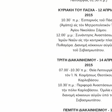
Λειτουργίας 01.30'π.μ.)
ΚΥΡΙΑΚΗ ΤΟΥ ΠΑΣΧΑ - 12 ΑΠΡΙ
2015
10.30΄ π.μ.: Ἑσπερινός τοῦ Πά
(Ἀγάπη) εἰς τόν Μητροπολιτικόν Ἱ
Ἁγίου Νικολάου Σάμου.
12.00΄ μ.μ.: Συνάντησις Ἀναστάσε
Ἱερῶν Ναῶν εἰς τήν κεντρικήν πλα
Πυθαγόρα. Διανομή κόκκινων αὐγ
τοῦ Σεβασμιωτάτου.
ΤΡΙΤΗ ΔΙΑΚΑΙΝΗΣΙΜΟΥ - 14 ΑΠΡ
2015
07.00΄-10.30΄π.μ.: Θεία Λειτουργί
τόν Ἱ. Ν. Κοιμήσεως Θεοτόκο
Καρλοβάσου.
10.30΄π.μ.: Περιφορά Ἀναστάσεω
τήν πόλιν Καρλοβάσου. Ὁμιλία 
διανομή κόκκινων αὐγῶν ὑπό τ
Σεβασμιωτάτου.
ΠΕΜΠΤΗ ΔΙΑΚΑΙΝΗΣΙΜΟΥ - 