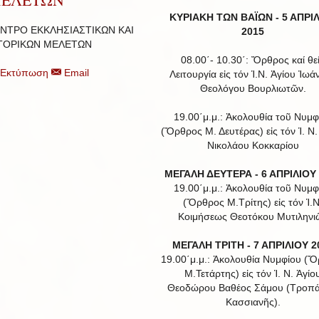
ΚΥΡΙΑΚΗ ΤΩΝ ΒΑΪΩΝ -
5 ΑΠΡΙ
ΝΤΡΟ ΕΚΚΛΗΣΙΑΣΤΙΚΩΝ ΚΑΙ
2015
ΤΟΡΙΚΩΝ ΜΕΛΕΤΩΝ
08.00΄- 10.30΄: Ὄρθρος καί θε
Εκτύπωση
Email
Λειτουργία εἰς τόν Ἱ.Ν. Ἁγίου Ἰωά
Θεολόγου Βουρλιωτῶν.
19.00΄μ.μ.: Ἀκολουθία τοῦ Νυμφ
(Ὄρθρος Μ. Δευτέρας) εἰς τόν Ἱ. Ν.
Νικολάου Κοκκαρίου
ΜΕΓΑΛΗ ΔΕΥΤΕΡΑ - 6 ΑΠΡΙΛΙΟΥ
19.00΄μ.μ.: Ἀκολουθία τοῦ Νυμφ
(Ὄρθρος Μ.Τρίτης) εἰς τόν Ἱ.Ν
Κοιμήσεως Θεοτόκου Μυτιληνι
ΜΕΓΑΛΗ ΤΡΙΤΗ - 7 ΑΠΡΙΛΙΟΥ 2
19.00΄μ.μ.: Ἀκολουθία Νυμφίου (
Μ.Τετάρτης) εἰς τόν Ἱ. Ν. Ἁγίο
Θεοδώρου Βαθέος Σάμου (Τροπά
Κασσιανῆς).