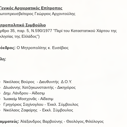
Γενικός Αρχιερατικός Επίτροπος
ωτοπρευσβείτερος Γεώργιος Αρχοντούλης
τροπολιτικό Συμβούλιο
ρθρο 35, παρ. 5, Ν.590/1977 "Περί του Καταστατικού Χάρτου της
κλησίας της Ελλάδος")
όεδρος:
Ο Μητροπολίτης κ. Ευσέβιος
λη:
Νικόλαος Βούρος - Διευθυντής Δ.Ο.Υ.
ΔΙωάννης Χατζηκωνσταντής - Δικηγόρος
Δημ. Λάνδρου - Αἰδεσιμ
Ἰωακείμ Μοσχονᾶς - Αἰδεσιμ
Γρηγόριος Σαχίνογλου - Ἐκκλ. Σύμβουλος
Νικόλαος Ζαφείρης - Εκκλ. Σύμβουλος
αμματεύς:
Ἀλέξανδρος Βαρβούνης - Θεολόγος,Φιλόλογος