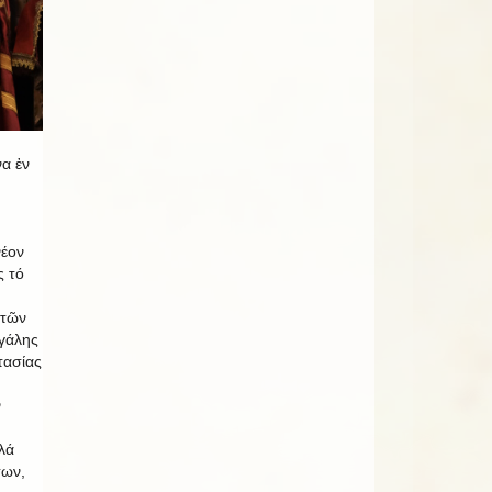
να ἐν
νέον
ς τό
 τῶν
γάλης
τασίας
ν
λά
των,