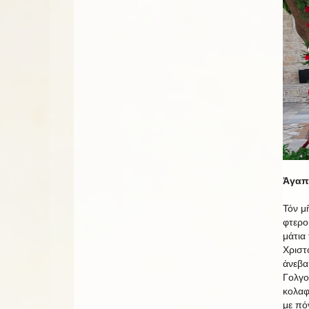
Ἀγαπη
Τόν μ
φτερο
μάτια
Χριστ
ἀνεβα
Γολγο
κολαφ
με πό