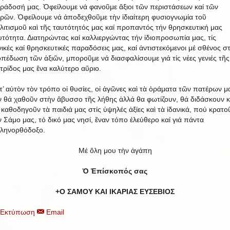
ράδοσή μας. Ὀφείλουμε νά φανοῦμε ἄξιοι τῶν περιστάσεων καί τῶν
ιρῶν. Ὀφείλουμε νά ἀποδεχθοῦμε τὴν ἰδιαίτερη φυσιογνωμία τοῦ
λιτισμοῦ καὶ τῆς ταυτότητός μας καί προπαντός τήν θρησκευτική μας
υτότητα. Διατηρώντας καί καλλιεργώντας τήν ἰδιοπροσωπία μας, τίς
νικές καί θρησκευτικές παραδόσεις μας, καί ἀντιστεκόμενοι μέ σθένος σ
οπέδωση τῶν ἀξιῶν, μποροῦμε νά διασφαλίσουμε γιά τίς νέες γενιές τῆς
τρίδος μας ἕνα καλύτερο αὔριο.
τ’ αὐτὸν τὸν τρόπο οἱ θυσίες, οἱ ἀγῶνες καὶ τὰ ὁράματα τῶν πατέρων μ
ν θά χαθοῦν στὴν ἄβυσσο τῆς λήθης ἀλλά θα φωτίζουν, θά διδάσκουν κ
 καθοδηγοῦν τὰ παιδιά μας στίς ὑψηλές ἀξίες καὶ τὰ ἰδανικά, πού κρατο
ν Σάμο μας, τό δικό μας νησί, ἕναν τόπο ἐλεύθερο καί γιά πάντα
ληνορθόδοξο.
Μέ ὅλη μου τὴν ἀγάπη
Ὁ Ἐπίσκοπός σας
+Ο ΣΑΜΟΥ ΚΑΙ ΙΚΑΡΙΑΣ ΕΥΣΕΒΙΟΣ
Εκτύπωση
Email