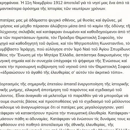
ερηφάνεια. Ἡ 11η Νοεμβρίου 1912 ἀποτελεῖ γιὰ τὸ νησί μας ἕνα ἀπό τά
μαντικότερα ὁρόσημα τῆς ἱστορίας τῶν νεωτέρων χρόνων.
 πατέρες μας μὲ ἀδάμαστο ψυχικό σθένος, μέ θυσίες καί ἀγῶνες, μέ
ερήσεις καί μόχθο πέρασαν ἀλώβητοι μέσα ἀπό τό καμίνι τῆς ὀδύνης τῆ
λύχρονης σκλαβιᾶς καί κατάφεραν ἑνωμένοι καί καθοδηγούμενοι ἀπὸ τ
ια τῶν περιστάσεων ἡγεσία, τόν Πρόεδρο Θεμιστοκλή Σοφούλη, τὸν
χηγό καί καθοδηγητή τοῦ ἀγῶνα, καί τόν Μητροπολίτη Κωνσταντῖνο, τὸ
υμβίβαστο Ἱεράρχη, πού εὐλόγησε στόν Ἱερό Ναό τοῦ Ἁγίου Σπυρίδων
θέος τὴν Ἕνωση μέ τὴν Μητέρα Ἑλλάδα, ἀσπάστηκε δακρυσμένος τήν
ληνική σημαία καί ἐν συνεχεία ὑπέγραψε τὸ ψήφισμα τῆς Ἑνώσεως καί
κισε τήν προσωρινή κυβέρνηση τοῦ νησιοῦ ὑπό τόν Θεμιστοκλή Σοφού
 «ἐδραιώσουν τὸ ἀγαθό τῆς ἐλευθερίας σ' αὐτόν τόν ἀκριτικό τόπο».
ἑορτασμός τῆς σημερινῆς ἐπετείου ἀπαιτεῖ ἐνεργοποίηση τῆς ἱστορικῆς 
νικῆς μνήμης, εἰλικρινῆ ἀποτίμηση τοῦ παρόντος καί σχεδιασμό τοῦ
λλοντος. Εἶναι ἀναγκαῖο νά μελετοῦμε τό παρελθόν γιὰ νὰ μποροῦμε νὰ
τουμε σωστές βάσεις καί προϋποθέσεις γιά τό σχεδιασμό τοῦ μέλλοντος
είλουμε νὰ ἀναγνωρίσουμε ὅτι οἱ πατέρες μας μεγαλούργησαν, γιατί
τάφεραν νά κατακτήσουν πρώτα τήν πνευματική ἐλευθερία. Κατάφεραν 
μάσουν πάθη κι ἀδυναμίες. Κατάφεραν νὰ ἑνώσουν τίς δυνάμεις τους κα
 φθάσουν στό ποθητό ἀποτέλεσμα τῆς ἐθνικῆς ἐλευθερίας, τῆς