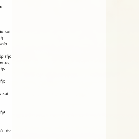
ε
.
ία καί
κή
νοίᾳ
έρ τῆς
οντος
τήν
ά
τῆς
 καί
νήν
ό τόν