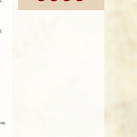
ς.
ή
τας
ά