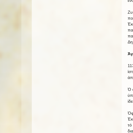
ἐν
Ζυ
πο
Ἐκ
πα
πα
Δη
Ἀγ
11
ἱσ
ἀπ
Ὁ 
ὑπ
ἰδ
Ὀφ
Ἐκ
τό
δι