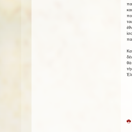
πα
κα
πο
τα
ἐθ
ἰσ
πα
Κα
δέ
θὰ
τὴ
Ἑλ