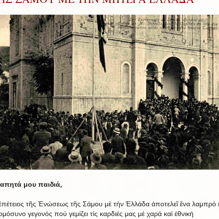
απητά μου παιδιά,
ἐπέτειος τῆς Ἑνώσεως τῆς Σάμου μὲ τὴν Ἑλλάδα ἀποτελεῖ ἕνα λαμπρό 
ρμόσυνο γεγονός πού γεμίζει τίς καρδιές μας μέ χαρά καί ἐθνική