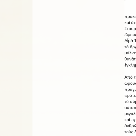
Ἀνεβ
προκε
καὶ ἀ
Σταυρ
ὥμους 
Αἷμά 
τὸ ὄρ
μάλιστ
θανάτ
ἐγκλη
Ἀπὸ τ
ὥμους
πράγμ
ἱερότ
τὸ σύ
αὐταπ
μεγάλ
καὶ πρ
ἀνθρώ
τοὺς 