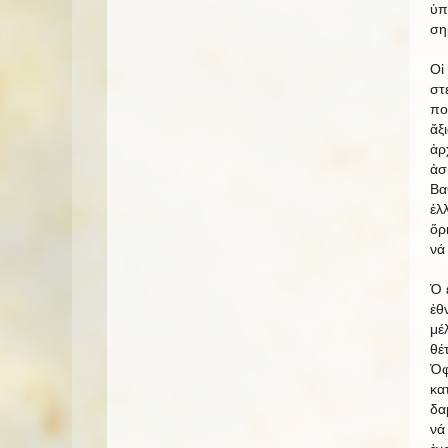
ὑπ
ση
Οἱ
στ
πο
ἄξ
ἀρ
ἀσ
Βα
ἑλ
ὅρ
νά
Ὁ 
ἐθ
μέ
θέ
Ὀφ
κα
δα
νά