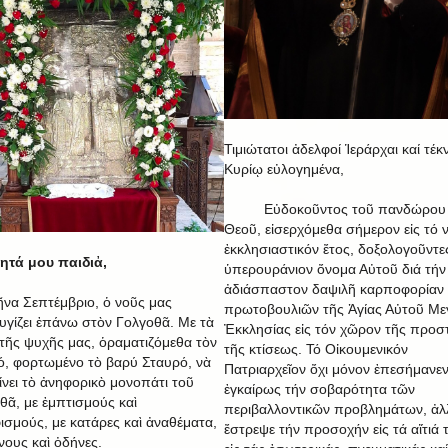
Τιμιώτατοι ἀδελφοί Ἱεράρχαι καί τέκ
Κυρίῳ εὐλογημένα,
Εὐδοκοῦντος τοῦ πανδώρου
Θεοῦ, εἰσερχόμεθα σήμερον εἰς τό 
ἐκκλησιαστικόν ἔτος, δοξολογοῦντε
τά μου παιδιἀ,
ὑπερουράνιον ὄνομα Αὐτοῦ διά τήν
ἀδιάσπαστον δαψιλῆ καρποφορίαν
ῆνα Σεπτέμβριο, ὁ νοῦς μας
πρωτοβουλιῶν τῆς Ἁγίας Αὐτοῦ Με
υγίζει ἐπάνω στὸν Γολγοθᾶ. Με τὰ
Ἐκκλησίας εἰς τόν χῶρον τῆς προσ
 τῆς ψυχῆς μας, ὁραματιζόμεθα τὸν
τῆς κτίσεως. Τό Οἰκουμενικόν
ό, φορτωμένο τὸ βαρύ Σταυρό, νὰ
Πατριαρχεῖον ὄχι μόνον ἐπεσήμανε
ίνει τὸ ἀνηφορικὸ μονοπάτι τοῦ
ἐγκαίρως τήν σοβαρότητα τῶν
θᾶ, με ἐμπτισμούς καὶ
περιβαλλοντικῶν προβλημάτων, ἀλ
ισμούς, με κατάρες καὶ ἀναθέματα,
ἔστρεψε τήν προσοχήν εἰς τά αἴτιά 
νους καὶ ὀδήνες.