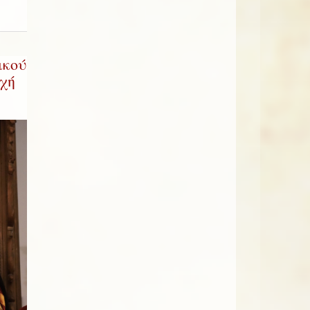
ικού
χή