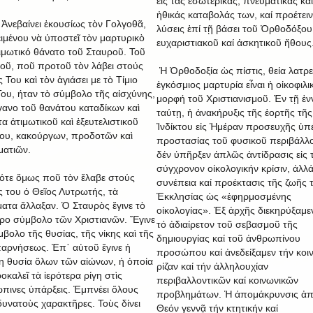
εἰς τάς ἐσωτερικάς, πνευματικάς καί
ἠθικάς καταβολάς των, καί προέτειν
αίνει ἐκουσίως τὸν Γολγοθᾶ,
λύσεις ἐπί τῇ βάσει τοῦ Ὀρθοδόξου
ιμένου νὰ ὑποστεῖ τὸν μαρτυρικὸ
ευχαριστιακοῦ καί ἀσκητικοῦ ἤθους
τιμωτικό θάνατο τοῦ Σταυροῦ. Τοῦ
οῦ, ποῦ προτοῦ τὸν λάβει στούς
Ἡ Ὀρθοδοξία ὡς πίστις, θεία λατρε
Του καὶ τὸν ἁγιάσει με τὸ Τίμιο
ἐγκόσμιος μαρτυρία εἶναι ἡ οἰκοφιλι
Του, ήταν τὸ σύμβολο τῆς αἰσχύνης,
μορφή τοῦ Χριστιανισμοῦ. Ἐν τῇ ἐν
γανο τοῦ θανάτου καταδίκων καὶ
ταύτῃ, ἡ ἀνακήρυξις τῆς ἑορτῆς τῆς
α ἀτιμωτικοῦ καὶ ἐξευτελιστικοῦ
Ἰνδίκτου εἰς Ἡμέραν προσευχῆς ὑπ
ου, κακούργων, προδοτῶν καὶ
προστασίας τοῦ φυσικοῦ περιβάλλ
ματιῶν.
δέν ὑπῆρξεν ἁπλῶς ἀντίδρασις εἰς 
σύγχρονον οἰκολογικήν κρίσιν, ἀλλ
ότε ὅμως ποῦ τὸν ἔλαβε στούς
συνέπεια καί προέκτασις τῆς ζωῆς 
 του ὁ Θεῖος Λυτρωτής, τὰ
Ἐκκλησίας ὡς «ἐφηρμοσμένης
ατα ἄλλαξαν. Ὁ Σταυρὸς ἔγινε τὸ
οἰκολογίας». Ἐξ ἀρχῆς διεκηρύξαμεν
ερο σύμβολο τῶν Χριστιανῶν. Ἔγινε
τό ἀδιαίρετον τοῦ σεβασμοῦ τῆς
μβολο τῆς θυσίας, τῆς νίκης καὶ τῆς
δημιουργίας καί τοῦ ἀνθρωπίνου
αρνήσεως. Ἐπ᾿ αὐτοῦ ἔγινε ἡ
προσώπου καί ἀνεδείξαμεν τήν κοι
η θυσία ὅλων τῶν αἰώνων, ἡ ὁποία
ρίζαν καί τήν ἀλληλουχίαν
οκαλεῖ τὰ ἱερότερα ρίγη στὶς
περιβαλλοντικῶν καί κοινωνικῶν
πινες ὑπάρξεις. Ἐμπνέει ὅλους
προβλημάτων. Ἡ ἀπομάκρυνσις ἀπ
δυνατοὺς χαρακτῆρες. Τοὺς δίνει
Θεόν γεννᾷ τήν κτητικήν καί