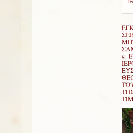
Tw
ΕΓ
ΣΕ
ΜΗ
ΣΑΜ
κ. 
ΙΕ
ΕΥ
ΘΕ
ΤΟ
ΤΗ
ΤΙ