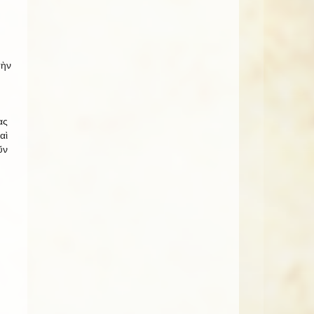
τὴν
ας
αὶ
ῦν