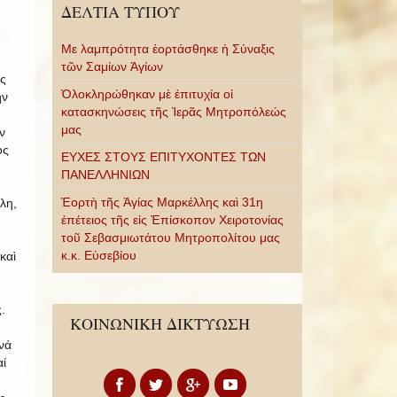
ΔΕΛΤΙΑ ΤΥΠΟΥ
Με λαμπρότητα ἑορτάσθηκε ἡ Σύναξις
τῶν Σαμίων Ἁγίων
ς
Ὁλοκληρώθηκαν μὲ ἐπιτυχία οἱ
ὴν
κατασκηνώσεις τῆς Ἱερᾶς Μητροπόλεώς
μας
ν
ος
ΕΥΧΕΣ ΣΤΟΥΣ ΕΠΙΤΥΧΟΝΤΕΣ ΤΩΝ
ΠΑΝΕΛΛΗΝΙΩΝ
Ἑορτὴ τῆς Ἁγίας Μαρκέλλης καὶ 31η
λη,
ἐπέτειος τῆς εἰς Ἐπίσκοπον Χειροτονίας
τοῦ Σεβασμιωτάτου Μητροπολίτου μας
κ.κ. Εὐσεβίου
καὶ
.
ΚΟΙΝΩΝΙΚΗ ΔΙΚΤΥΩΣΗ
νά
ί