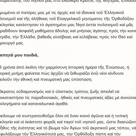
σωμάτωσης τοῦ νησιοῦ μας στό ἐλεύθερο Κράτος τῆς Μητέρας Ἑλλάδα
μωμένοι οἱ πατέρες μας μέ τίς ἀρχές καὶ τὰ ἰδανικά τοῦ Ἑλληνικοῦ
λιτισμοῦ καί τῆς ἀλήθειας τοῦ Εὐαγγελικοῦ μηνύματος τῆς Ὀρθοδόξου
κλησίας κατέστησαν τὸ ἀγαπημένο μας Νησί ἑστία πολιτισμοῦ καί μᾶς
ραδίδουν ἀσφαλῆ μαθήματα ἄδολης καί γνήσιας ἀγάπης πρός τήν κοιν
τρίδα, τὴν Ἑλλάδα, βαθειᾶς εὐσέβειας καί εὐλάβειας πρός τόν Θεό καί
μιουργό μας.
απητά μου παιδιά,
3 χρόνια ἀπό ἐκεῖνη τὴν χαρμόσυνη ἱστορική ἡμέρα τῆς Ἑνώσεως, ἡ
τορική μνήμη φαίνεται πώς ἀρχίζει νά ξεθωριάζει ἐνῶ νέοι κίνδυνοι
ειλοῦν τὴν ἐθνική καί πνευματική μας ὑπόσταση.
ἄκρατος εὐδαιμονισμός καί ὁ ὑλιστικός τρόπος ζωῆς ἀπειλεῖ νὰ
οκαταστήσει τίς παραδοσιακές, ἠθικές καί πνευματικές ἀξίες μὲ ἀνούσια
εολογήματα καί καταναλωτικά ἀγαθά.
είλουμε νά συστρατευθοῦμε ὅλοι σέ ἕναν κοινό ἀγῶνα καί ἡ τοπική
κλησία καί οἱ ἑκάστοτε φορεῖς καί ταγοί τοῦ νησιοῦ μας, ὥστε διασώζον
 ἦθος τῆς ἑνότητας καί τό βίωμα τῶν Ἁγίων τοῦ ἀκριτικοῦ μας τόπου, ν
αφυλάξουμε τήν Ἑλληνικότητά μας, την Ὀρθόδοξη πίστη καί τήν