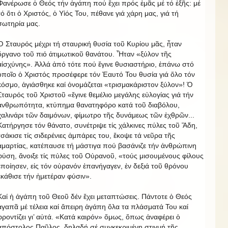
Φανέρωσε ὁ Θεός τήν ἀγάπη πού ἔχει πρός ἐμᾶς μέ τό ἑξῆς: μέ
τό ὅτι ὁ Χριστός, ὁ Υἱός Του, πέθανε γιά χάρη μας, γιά τή
σωτηρία μας.
Ὁ Σταυρός μέχρι τή σταυρική θυσία τοῦ Κυρίου μᾶς, ἦταν
ὄργανο τοῦ πιό ἀτιμωτικοῦ θανάτου. Ἦταν «ξύλον τῆς
αἰσχύνης». Ἀλλά ἀπό τότε πού ἔγινε θυσιαστήριο, ἐπάνω στό
ὁποῖο ὁ Χριστός προσέφερε τόν Ἑαυτό Του θυσία γιά ὅλο τόν
κόσμο, ἁγιάσθηκε καί ὀνομάζεται «τρισμακάριστον ξύλον»! Ὁ
Σταυρός τοῦ Χριστοῦ «ἔγινε θεμέλιο μεγάλης εὐλογίας γιά τήν
ἀνθρωπότητα, κτύπημα θανατηφόρο κατά τοῦ διαβόλου,
χαλινάρι τῶν δαιμόνων, φίμωτρο τῆς δυνάμεως τῶν ἐχθρῶν...
Κατήργησε τόν θάνατο, συνέτριψε τίς χάλκινες πύλες τοῦ Ἅδη,
τσάκισε τίς σιδερένιες ἀμπάρες του, ἔκοψε τά νεῦρα τῆς
ἁμαρτίας, κατέπαυσε τή μάστιγα πού βασάνιζε τήν ἀνθρώπινη
φύση, ἄνοιξε τίς πύλες τοῦ Οὐρανοῦ, «τούς μισουμένους φίλους
ἐποίησεν, εἰς τόν οὐρανόν ἐπανήγαγεν, ἐν δεξιά τοῦ θρόνου
ἐκάθισε τήν ἠμετέραν φύσιν».
Καί ἡ ἀγάπη τοῦ Θεοῦ δέν ἔχει μεταπτώσεις. Πάντοτε ὁ Θεός
ἀγαπᾶ μέ τέλεια καί ἄπειρη ἀγάπη ὅλα τα πλάσματά Του καί
φροντίζει γι’ αὐτά. «Κατά καιρόν» ὅμως, ὅπως ἀναφέρει ὁ
ἀπόστολος Παῦλος, δηλαδή σέ συγκεκριμένη στιγμή τῆς