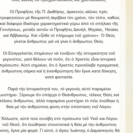
Οἱ Προφῆτες τῆς Π. Διαθήκης, ἀρκετούς αἰῶνες πρίν,
προφητεύουν μέ θαυμαστή ἀκρίβεια τόν χρόνο, τόν τόπο, καθώς
καί διάφορα ἰδιαίτερα χαρακτηριστικά γύρω ἀπό τό σπήλαιο τῆς
Γεννήσεως, μεταξύ αὐτῶν οἱ Προφῆτες Δανιήλ, Μιχαίας, Ἠσαίας
καί Ἀββακούμ. Καί «ἦλθε τό πλήρωμα τοῦ χρόνου». Ὁ Θεός
γίνεται ἄνθρωπος γιά νά γίνει ὁ ἄνθρωπος Θεός.
Οἱ Εὐαγγελιστές ἐπιμένουν νά τονίζουν τῆς ἱστορικότητα τοῦ
γεγονότος, γιατί θέλουν νά ποῦν, ὅτι ὁ Χριστός εἶναι ἱστορικό
πρόσωπο. Αὐτό σημαίνει, ὅτι ὁ Χριστός προσέλαβε πραγματική
ἀνθρώπινη σάρκα καί ἡ ἐνανθρώπηση δέν ἔγινε κατά δόκηση,
κατά φαντασία.
Παρά τήν ἱστορικότητά του, τό γεγονός αὐτό παραμένει
μυστήριο. Ξέρουμε ὅτι ὑπάρχει ὁ Θεάνθρωπος, τέλειος Θεός καί
τέλειος ἄνθρωπος, ἀλλά παραμένει μυστήριο τό πῶς ἑνώθηκε ἡ
θεία μέ τήν ἀνθρώπινη φύση στήν ὑπόσταση τοῦ Λόγου.
Ἄλλωστε, αὐτό πού συνέβη στό πρόσωπο τοῦ Υἱοῦ και Λόγου
τοῦ Θεοῦ, ὅτι ἑνώθηκαν ὑποστατικά ἡ θεία μέ τήν ἀνθρώπινη
φύση, ἔγινε μία φορά. Γί αὐτό, ὁ ἅγιος Ἰωάννης ὁ Δαμασκηνός θά