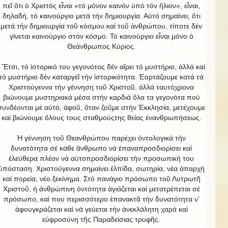
πεῖ ὅτι ὁ Χριστός εἶναι «τό μόνον καινόν ὑπό τόν ἥλιον», εἶναι,
δηλαδή, τό καινούργιο μετά τήν δημιουργία. Αὐτό σημαίνει, ὅτι
μετά τήν δημιουργία τοῦ κόσμου καί τοῦ ἀνθρώπου, τίποτε δέν
γίνεται καινούργιο στόν κόσμο. Τό καινούργιο εἶναι μόνο ὁ
Θεάνθρωπος Κύριος.
Ἔτσι, τό ἱστορικό του γεγονότος δέν αἴρει τό μυστήριο, ἀλλά καί
τό μυστήριο δέν καταργεῖ τήν ἱστορικότητα. Ἑορτάζουμε κατά τά
Χριστούγεννα τήν γέννηση τοῦ Χριστοῦ, ἀλλά ταυτόχρονα
βιώνουμε μυστηριακά μέσα στήν καρδιά ὅλα τα γεγονότα πού
συνδέονται μέ αὐτό, ἀφοῦ, ὅταν ζοῦμε στήν Ἐκκλησία, μετέχουμε
καί βιώνουμε ὅλους τους σταθμούςτης θείας ἐνανθρωπήσεως.
Ἡ γέννηση τοῦ Θεανθρώπου παρέχει ὀντολογικά τήν
δυνατότητα σέ κάθε ἄνθρωπο νά ἐπαναπροσδιορίσει καί
ἐλεύθερα πλέον νά αὐτοπροσδιορίσει τήν προσωπική του
ὑπόσταση. Χριστούγεννα σημαίνει ἐλπίδα, σωτηρία, νέα ἀπαρχή
καί πορεία, νέο ξεκίνημα. Στό πανάγιο πρόσωπο τοῦ Λυτρωτῆ
Χριστοῦ, ἡ ἀνθρώπινη ὀντότητα ἁγιάζεται καί μετατρέπεται σέ
πρόσωπο, καί που περισσότερο ἐπανακτᾶ τήν δυνατότητα ν’
ἀφουγκράζεται καί νά γεύεται τήν ἀνεκλάλητη χαρά καί
εὐφροσύνη τῆς Παραδείσιας τρυφῆς.