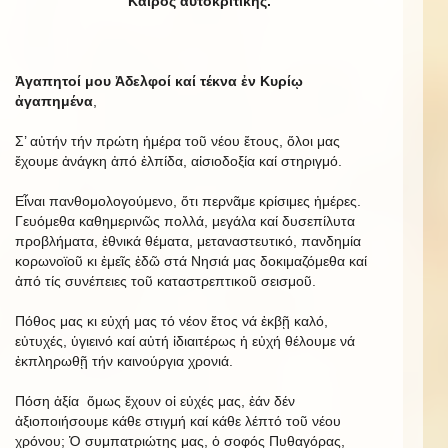
Καιρός αυτοκριτικής.
Ἀγαπητοί μου Ἀδελφοί καί τέκνα ἐν Κυρίῳ
ἀγαπημένα
,
Σ’ αὐτήν τήν πρώτη ἡμέρα τοῦ νέου ἔτους, ὅλοι μας
ἔχουμε ἀνάγκη ἀπό ἐλπίδα, αἰσιοδοξία καί στηριγμό.
Εἶναι πανθομολογούμενο, ὅτι περνᾶμε κρίσιμες ἡμέρες.
Γευόμεθα καθημερινῶς πολλά, μεγάλα καί δυσεπίλυτα
προβλήματα, ἐθνικά θέματα, μεταναστευτικό, πανδημία
κορωνοϊοῦ κι ἐμεῖς ἐδῶ στά Νησιά μας δοκιμαζόμεθα καί
ἀπό τίς συνέπειες τοῦ καταστρεπτικοῦ σεισμοῦ.
Πόθος μας κι εὐχή μας τό νέον ἔτος νά ἐκβῇ καλό,
εὐτυχές, ὑγιεινό καί αὐτή ἰδιαιτέρως ἡ εὐχή θέλουμε νά
ἐκπληρωθῇ τήν καινούργια χρονιά.
Πόση ἀξία ὅμως ἔχουν οἱ εὐχές μας, ἐάν δέν
ἀξιοποιήσουμε κάθε στιγμή καί κάθε λέπτό τοῦ νέου
χρόνου; Ὁ συμπατριώτης μας, ὁ σοφός Πυθαγόρας,