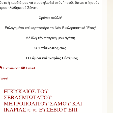
ὥστε ἡ καρδιά μας νά προσηλωθεῖ στόν Ἰησοῦ, ὅπως ὁ Ἰησοῦς
προσηλώθηκε σέ Σένα».
Χρόνια πολλά!
Εὐλογημένο καί καρποφόρο το Νέο Ἐκκλησιαστικό Ἔτος!
Μέ ὅλη τήν πατρική μου ἀγάπη
Ὁ Ἐπίσκοπος σας
+ Ὁ Σάμου καί Ἰκαρίας Εὐσέβιος
Εκτύπωση
Email
Tweet
ΕΓΚΥΚΛΙΟΣ ΤΟΥ
ΣΕΒΑΣΜΙΩΤΑΤΟΥ
ΜΗΤΡΟΠΟΛΙΤΟΥ ΣΑΜΟΥ ΚΑΙ
ΙΚΑΡΙΑΣ κ. κ. ΕΥΣΕΒΙΟΥ ΕΠΙ