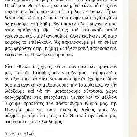
Προέδρου Θεμιστοκλῆ Σοφούλη, ὑπέρ ἀναπαύσεως τῶν
ψυχῶν τῶν ὑπέρ πίστεως καί πατρίδος πεσόντων, ὅμως
δέν πρέπει νά ἐπιτρέψουμε νά ἀτονήσει καί σιγά σιγά νά
ὁδηγηθοῦμε στή λήθη τῶν θυσιῶν τῶν προγόνων μας,
στήν ἀμαύρωση τῆς μνήμης τοῦ ἱστορικοῦ αὐτοῦ
γεγονότος καί στήν ἱκανοποίηση ὅλων ἐκείνων πού κατά
καιρούς τό ἐπιδιώκουν. Ἄς παρελάσουμε μέ τή σκέψη
μας, φέροντες στήν μνήμη μας τήν περσινή παρουσία τῶν
εὐζώνων τῆς Προεδρικῆς φρουρᾶς.
Εἶναι ἐθνικό μας χρέος, ἔναντι τῶν ἡρωικῶν προγόνων
μας καί τῆς Ἱστορίας τῶν νησιῶν μας, νά φανοῦμε
ἀντάξιοί τους, νά συνειδητοποιήσουμε ὅτι ἔχουμε εὐθύνη
ὅσο καί ἀνάγκη νά μελετήσουμε τήν Ἱστορία μας, νά τήν
διδάξουμε καί νά τήν μεταφέρουμε αὐτούσια, χωρίς
παραχαράξεις στίς ἐπερχόμενες γενεές καί τό μέλλον.
Ἔχουμε προστάτες τόν παντοδύναμο Κύριό μας, την
Παναγία μας και τους τοπικούς Ἁγίους μας. Ἄς
αὐξήσουμε τήν πίστη μας στόν Θεό καί τήν ἀγάπη μας
στό νησί καί τήν Ἑλλάδα μας.
Χρόνια Πολλά.