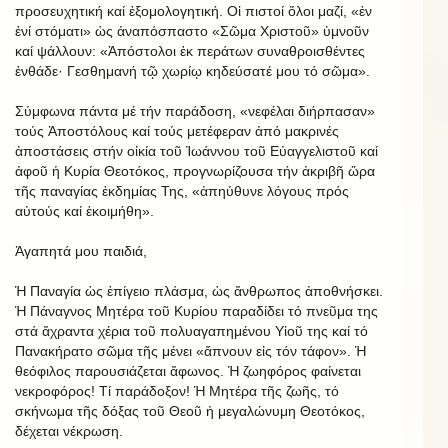
προσευχητική καί ἐξομολογητική. Οἱ πιστοί ὅλοι μαζί, «ἐν
ἐνί στόματι» ὡς ἀναπόσπαστο «Σῶμα Χριστοῦ» ὑμνοῦν
καί ψάλλουν: «Ἀπόστολοι ἐκ περάτων συναθροισθέντες
ἐνθάδε· Γεσθημανή τῷ χωρίῳ κηδεύσατέ μου τό σῶμα».
Σύμφωνα πάντα μέ τήν παράδοση, «νεφέλαι διήρπασαν»
τούς Ἀποστόλους καί τούς μετέφεραν ἀπό μακρινές
ἀποστάσεις στήν οἰκία τοῦ Ἰωάννου τοῦ Εὐαγγελιστοῦ καί
ἀφοῦ ἡ Κυρία Θεοτόκος, προγνωρίζουσα τήν ἀκριβῆ ὥρα
τῆς παναγίας ἐκδημίας Της, «ἀπηύθυνε λόγους πρός
αὐτούς καί ἐκοιμήθη».
Ἀγαπητά μου παιδιά,
Ἡ Παναγία ὡς ἐπίγειο πλάσμα, ὡς ἄνθρωπος ἀποθνήσκει.
Ἡ Πάναγνος Μητέρα τοῦ Κυρίου παραδίδει τό πνεῦμα της
στά ἄχραντα χέρια τοῦ πολυαγαπημένου Υἱοῦ της καί τό
Πανακήρατο σῶμα τῆς μένει «ἄπνουν εἰς τόν τάφον». Ἡ
θεόφιλος παρουσιάζεται ἄφωνος. Ἡ ζωηφόρος φαίνεται
νεκροφόρος! Τί παράδοξον! Ἡ Μητέρα τῆς ζωῆς, τό
σκήνωμα τῆς δόξας τοῦ Θεοῦ ἡ μεγαλώνυμη Θεοτόκος,
δέχεται νέκρωση.