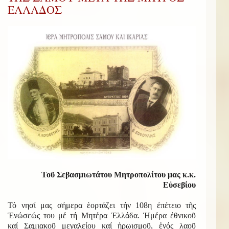
ΕΛΛΑΔΟΣ
Τοῦ Σεβασμιωτάτου Μητροπολίτου μας κ.κ.
Εὐσεβίου
Τό νησί μας σήμερα ἑορτάζει τήν 108η ἐπέτειο τῆς
Ἑνώσεώς του μέ τή Μητέρα Ἑλλάδα. Ἡμέρα ἐθνικοῦ
καί Σαμιακοῦ μεγαλείου καί ἡρωισμοῦ, ἑνός λαοῦ