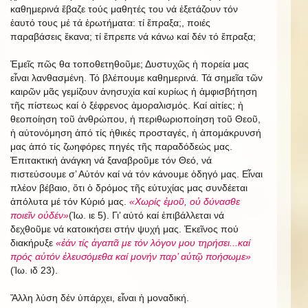
καθημερινά ἔβαζε τούς μαθητές του νά ἐξετάζουν τόν
ἑαυτό τους μέ τά ἐρωτήματα: τί ἔπραξα;, ποιές
παραβάσεις ἔκανα; τί ἔπρεπε νά κάνω καί δέν τό ἔπραξα;
Ἐμεῖς πῶς θα τοποθετηθοῦμε; Δυστυχῶς ἡ πορεία μας
εἶναι λανθασμένη. Τό βλέπουμε καθημερινά. Τά σημεῖα τῶν
καιρῶν μᾶς γεμίζουν ἀνησυχία καί κυρίως ἡ ἀμφισβήτηση
τῆς πίστεως καί ὁ ξέφρενος ἀμοραλισμός. Καί αἰτίες; ἡ
θεοποίηση τοῦ ἀνθρώπου, ἡ περιθωριοποίηση τοῦ Θεοῦ,
ἡ αὐτονόμηση ἀπό τίς ἠθικές προσταγές, ἡ ἀπομάκρυνσή
μας ἀπό τίς ζωηφόρες πηγές τῆς παραδόδεώς μας.
Ἐπιτακτική ἀνάγκη νά ξαναβροῦμε τόν Θεό, νά
πιστεύσουμε σ’ Αὐτόν καί νά τόν κάνουμε ὁδηγό μας. Εἶναι
πλέον βέβαιο, ὅτι ὁ δρόμος τῆς εὐτυχίας μας συνδέεται
ἀπόλυτα μέ τόν Κύριό μας.
«Χωρίς ἐμοῦ, οὐ δύνασθε
ποιεῖν οὐδέν»
(Ἰω. ιε 5). Γι’ αὐτό καί ἐπιβάλλεται νά
δεχθοῦμε νά κατοικήσει στήν ψυχή μας. Ἐκεῖνος πού
διακήρυξε
«ἐάν τίς ἀγαπᾶ με τόν λόγον μου τηρήσει...καί
πρός αὐτόν ἐλευσόμεθα καί μονήν παρ’ αὐτῷ ποήσωμε»
(Ἰω. ιδ 23).
Ἄλλη λύση δέν ὑπάρχει, εἶναι ἡ μοναδική.