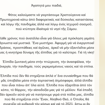
Ἀγαπητά μου παιδιά,
Φέτος καλούμαστε νά γιορτάσουμε Χριστούγεννα καί
Πρωτοχρονιά κάτω ἀπό διαφορετικές καί δύσκολες καταστάσεις
καί λόγῳ τῆς πανδημίας ἀλλά καί λόγῳ ἑνός ἰσχυροῦ σεισμοῦ,
πού κτύπησε ἰδιαίτερά τό νησί τῆς Σάμου.
Κάθε χρόνος πού ἀνατέλλει εἶναι γιά ὅλους μιά πρόκληση γεμάτη
ἄγνωστα καί μυστικά. Ἕνα μυστήριο. Ἀφορμή γιά νά ἐνεργοποιεῖ
δράσεις, προσπάθειες καί ἀγῶνες, ἀρκεῖ νά μήν ἐξαντλεῖται μέσα
μας ἡ κινητήρια δύναμη τῆς ἐλπίδας γιά τό καλύτερο. Γιά τή νίκη!
Ἐλπίδα ζωντανή μέσα στήν πτώχευση, τήν ἀνασφάλεια, τήν
ἀνεργία, τήν πανδημία, τούς γκρεμισμένους ναούς καί τά σπίτια.
Ἐλπίδα πού δέν θά στηρίζεται ἁπλά σ’ ἕνα συναίσθημα που θά
μᾶς ὑποβάλει μέσα στήν ἑορταστική ἀτμόσφαιρα, ἀλλά ἐλπίδα
που εἶναι πάνω ἀπ’ ὅλα αὐτά. Ἐλπίδα που ἐξαρτᾶται ἀπό τόν
κόπο, τό θάρρος, τήν αἰσιοδοξία μας γιά τό μέλλον. Καί ἐπειδή
δέν ἀρκοῦν αὐτά γιά νά πατήσουμε γερά στά πόδια μας, ἐλπίδα
πού θά στηρίζεται στόν Ἕναν, Ἀληθινό Θεό, ὁ Ὁποῖος θά
συνεχίζει νά κυβερνᾶ τόν κόσμο καί γιά τό 2021, ἔστω κι ἄν