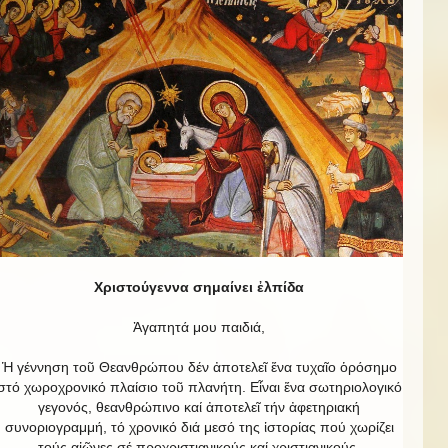
Χριστούγεννα σημαίνει ἐλπίδα
Ἀγαπητά μου παιδιά,
Ἡ γέννηση τοῦ Θεανθρώπου δέν ἀποτελεῖ ἕνα τυχαῖο ὁρόσημο
στό χωροχρονικό πλαίσιο τοῦ πλανήτη. Εἶναι ἕνα σωτηριολογικό
γεγονός, θεανθρώπινο καί ἀποτελεῖ τήν ἀφετηριακή
συνοριογραμμή, τό χρονικό διά μεσό της ἱστορίας πού χωρίζει
τούς αἰῶνες σέ προχριστιανικούς καί χριστιανικούς.