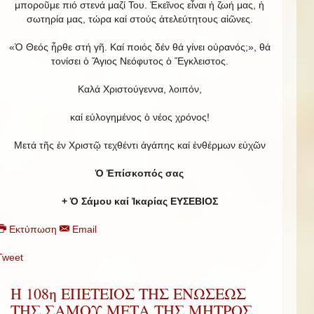
μποροῦμε πιό στενά μαζί Του. Ἐκεῖνος εἶναι ἡ ζωή μας, ἡ
σωτηρία μας, τώρα καί στούς ἀτελεύτητους αἰῶνες.
«Ὁ Θεός ἦρθε στή γῆ. Καί ποιός δέν θά γίνει οὐρανός;», θά
τονίσει ὁ Ἅγιος Νεόφυτος ὁ Ἔγκλειστος.
Καλά Χριστούγεννα, λοιπόν,
καί εὐλογημένος ὁ νέος χρόνος!
Μετά τῆς ἐν Χριστῷ τεχθέντι ἀγάπης καί ἐνθέρμων εὐχῶν
Ὁ Ἐπίσκοπός σας
+ Ὁ Σάμου καί Ἰκαρίας ΕΥΣΕΒΙΟΣ
Εκτύπωση
Email
Tweet
Η 108η ΕΠΕΤΕΙΟΣ ΤΗΣ ΕΝΩΣΕΩΣ
ΤΗΣ ΣΑΜΟΥ ΜΕΤΑ ΤΗΣ ΜΗΤΡΟΣ