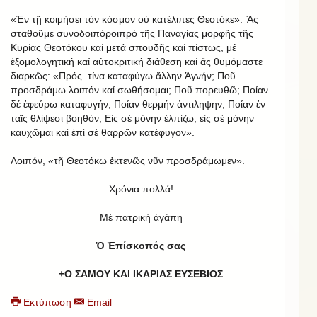
«Ἐν τῇ κοιμήσει τόν κόσμον οὐ κατέλιπες Θεοτόκε». Ἅς
σταθοῦμε συνοδοιπόροιπρό τῆς Παναγίας μορφῆς τῆς
Κυρίας Θεοτόκου καί μετά σπουδῆς καί πίστως, μέ
ἐξομολογητική καί αὐτοκριτική διάθεση καί ἅς θυμόμαστε
διαρκῶς: «Πρός τίνα καταφύγω ἄλλην Ἁγνήν; Ποῦ
προσδράμω λοιπόν καί σωθήσομαι; Ποῦ πορευθῶ; Ποίαν
δέ ἐφεύρω καταφυγήν; Ποίαν θερμήν ἀντιληψην; Ποίαν ἐν
ταῖς θλίψεσι βοηθόν; Εἰς σέ μόνην ἐλπίζω, εἰς σέ μόνην
καυχῶμαι καί ἐπί σέ θαρρῶν κατέφυγον».
Λοιπόν, «τῇ Θεοτόκῳ ἐκτενῶς νῦν προσδράμωμεν».
Χρόνια πολλά!
Μέ πατρική ἀγάπη
Ὁ Ἐπίσκοπός σας
+Ο ΣΑΜΟΥ ΚΑΙ ΙΚΑΡΙΑΣ ΕΥΣΕΒΙΟΣ
Εκτύπωση
Email