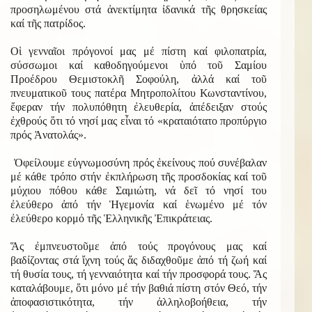
προσηλωμένου στά ἀνεκτίμητα ἰδανικά τῆς θρησκείας
καί τῆς πατρίδος.
Οἱ γενναῖοι πρόγονοί μας μέ πίστη καί φιλοπατρία,
σύσσωμοι καί καθοδηγούμενοι ὑπό τοῦ Σαμίου
Προέδρου Θεμιστοκλῆ Σοφούλη, ἀλλά καί τοῦ
πνευματικοῦ τους πατέρα Μητροπολίτου Κωνσταντίνου,
ἔφεραν τήν πολυπόθητη ἐλευθερία, ἀπέδειξαν στούς
ἐχθρούς ὅτι τό νησί μας εἶναι τό «κραταιότατο προπύργιο
πρός Ἀνατολάς».
Ὀφείλουμε εὐγνωμοσύνη πρός ἐκείνους πού συνέβαλαν
μέ κάθε τρόπο στήν ἐκπλήρωση τῆς προσδοκίας καί τοῦ
μύχιου πόθου κάθε Σαμιώτη, νά δεῖ τό νησί του
ἐλεύθερο ἀπό τήν Ἡγεμονία καί ἑνωμένο μέ τόν
ἐλεύθερο κορμό τῆς Ἑλληνικῆς Ἐπικράτειας.
Ἅς ἐμπνευστοῦμε ἀπό τούς προγόνους μας καί
βαδίζοντας στά ἴχνη τούς ἄς διδαχθοῦμε ἀπό τή ζωή καί
τή θυσία τους, τή γενναιότητα καί τήν προσφορά τους. Ἅς
καταλάβουμε, ὅτι μόνο μέ τήν βαθιά πίστη στόν Θεό, τήν
ἀποφασιστικότητα, τήν ἀλληλοβοήθεια, τήν