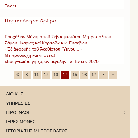
Tweet
Περισσότερα Άρθρα...
Πασχάλιον Μήνυμα τοῦ Σεβασμιωτάτου Μητροπολίτου
Σάμου, Ἰκαρίας καί Κορσεῶν κ.κ. Εὐσεβίου
«Ἐξ ἀφορμῆς τοῦ Ἀκαθίστου Ὕμνου...»
Μέ προσευχή καί νηστεία!
«Εὐαγγελίζου γῆ χαράν μεγάλην...» Ἔν ἔτει 2020!
11
12
13
14
15
16
17
ΔΙΟΙΚΗΣΗ
ΥΠΗΡΕΣΙΕΣ
ΙΕΡΟΙ ΝΑΟΙ
ΙΕΡΕΣ ΜΟΝΕΣ
ΙΣΤΟΡΙΑ ΤΗΣ ΜΗΤΡΟΠΟΛΕΩΣ