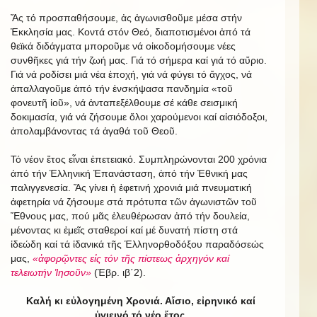
Ἄς τό προσπαθήσουμε, ἀς ἀγωνισθοῦμε μέσα στήν
Ἐκκλησία μας. Κοντά στόν Θεό, διαποτισμένοι ἀπό τά
θεϊκά διδάγματα μποροῦμε νά οἰκοδομήσουμε νέες
συνθῆκες γιά τήν ζωή μας. Γιά τό σήμερα καί γιά τό αὔριο.
Γιά νά ροδίσει μιά νέα ἐποχή, γιά νά φύγει τό ἄγχος, νά
ἀπαλλαγοῦμε ἀπό τήν ἐνσκήψασα πανδημία «τοῦ
φονευτῆ ἰοῦ», νά ἀνταπεξέλθουμε σέ κάθε σεισμική
δοκιμασία, γιά νά ζήσουμε ὅλοι χαρούμενοι καί αἰσιόδοξοι,
ἀπολαμβάνοντας τά ἀγαθά τοῦ Θεοῦ.
Τό νέον ἔτος εἶναι ἐπετειακό. Συμπληρώνονται 200 χρόνια
ἀπό τήν Ἑλληνική Ἐπανάσταση, ἀπό τήν Ἐθνική μας
παλιγγενεσία. Ἄς γίνει ἡ ἐφετινή χρονιά μιά πνευματική
ἀφετηρία νά ζήσουμε στά πρότυπα τῶν ἀγωνιστῶν τοῦ
Ἔθνους μας, πού μᾶς ἐλευθέρωσαν ἀπό τήν δουλεία,
μένοντας κι ἐμεῖς σταθεροί καί μέ δυνατή πίστη στά
ἰδεώδη καί τά ἰδανικά τῆς Ἑλληνορθοδόξου παραδόσεώς
μας,
«ἀφορῷντες εἰς τόν τῆς πίστεως ἀρχηγόν καί
τελειωτήν Ἰησοῦν»
(Ἑβρ. ιβ΄2).
Καλή κι εὐλογημένη Χρονιά. Αἴσιο, εἰρηνικό καί
ὑγιεινό τό νέο ἔτος.