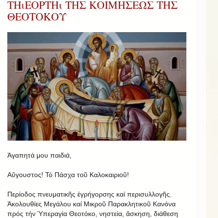
ΤΗιΕΟΡΤΗι ΤΗΣ ΚΟΙΜΗΣΕΩΣ ΤΗΣ
ΘΕΟΤΟΚΟΥ
Ἀγαπητά μου παιδιά,
Αὔγουστος! Τό Πάσχα τοῦ Καλοκαιριοῦ!
Περίοδος πνευματικῆς ἐγρήγορσης καί περισυλλογῆς.
Ἀκολουθίες Μεγάλου καί Μικροῦ Παρακλητικοῦ Κανόνα
πρός τήν Ὑπεραγία Θεοτόκο, νηστεία, ἄσκηση, διάθεση