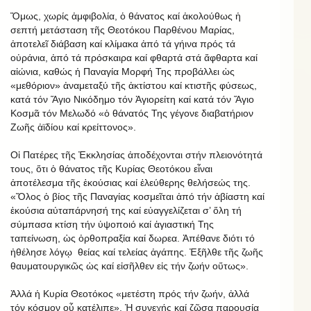
Ὅμως, χωρίς ἀμφιβολία, ὁ θάνατος καί ἀκολούθως ἡ
σεπτή μετάσταση τῆς Θεοτόκου Παρθένου Μαρίας,
ἀποτελεῖ διάβαση καί κλίμακα ἀπό τά γήινα πρός τά
οὐράνια, ἀπό τά πρόσκαιρα καί φθαρτά στά ἄφθαρτα καί
αἰώνια, καθώς ἡ Παναγία Μορφή Της προβάλλει ὡς
«μεθόριον» ἀναμεταξύ τῆς ἀκτίστου καί κτιστῆς φύσεως,
κατά τόν Ἅγιο Νικόδημο τόν Ἁγιορείτη καί κατά τόν Ἅγιο
Κοσμᾶ τόν Μελωδό «ὁ θάνατός Της γέγονε διαβατήριον
Ζωῆς ἀϊδίου καί κρείττονος».
Οἱ Πατέρες τῆς Ἐκκλησίας ἀποδέχονται στήν πλειονότητά
τους, ὅτι ὁ θάνατος τῆς Κυρίας Θεοτόκου εἶναι
ἀποτέλεσμα τῆς ἑκούσιας καί ἐλεύθερης θελήσεώς της.
«Ὅλος ὁ βίος τῆς Παναγίας κοσμεῖται ἀπό τήν ἀβίαστη καί
ἑκούσια αὐταπάρνησή της καί εὐαγγελίζεται σ’ ὅλη τή
σύμπασα κτίση τήν ὑψοποιό καί ἁγιαστική Της
ταπείνωση, ὡς ὀρθοπραξία καί δωρεα. Ἀπέθανε διότι τό
ἠθέλησε λόγῳ θείας καί τελείας ἀγάπης. Ἐξῆλθε τῆς ζωῆς
θαυματουργικῶς ὡς καί εἰσῆλθεν εἰς τήν ζωήν οὕτως».
Ἀλλά ἡ Κυρία Θεοτόκος «μετέστη πρός τήν ζωήν, ἀλλά
τόν κόσμον οὗ κατέλιπε». Ἡ συνεχής καί ζῶσα παρουσία