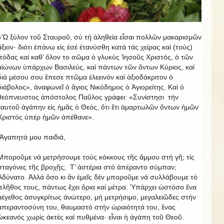
«Ὤ ξύλον τοῦ Σταυροῦ, σύ τή ἀληθεία εἶσαι πολλῶν μακαρισμῶν
ἄξιον· διότι ἐπάνω εἰς ἐσέ ἐτανύσθη κατά τάς χείρας καί (τούς)
πόδας καί καθ’ ὅλον το σῶμα ὁ γλυκύς Ἰησοῦς Χριστός, ὁ τῶν
αἰώνων ὑπάρχων Βασιλεύς, καί πάντων τῶν ὄντων Κύριος, καί
διά μέσου σου ἔπεσε πτῶμα ἐλεεινόν καί ἀξιοδάκριτον ὁ
διάβολος», ἀναφωνεῖ ὁ ἅγιος Νικόδημος ὁ Ἁγιορείτης. Καί ὁ
θεόπνευστος ἀπόστολος Παῦλος γράφει: «Συνίστησι τήν
ἐαυτοῦ ἀγάπην εἰς ἠμᾶς ὁ Θεός, ὅτι ἔτι ἁμαρτωλῶν ὄντων ἠμῶν
Χριστός ὑπέρ ἠμῶν ἀπέθανε».
Ἀγαπητά μου παιδιά,
Μποροῦμε νά μετρήσουμε τούς κόκκους τῆς ἄμμου στή γῆ; τίς
σταγόνες τῆς βροχῆς; Τ’ ἀστέρια στό ἀπέραντο σύμπαν;
Ἀδύνατο. Ἀλλά ὅσο κι ἄν ἐμεῖς δέν μποροῦμε νά συλλάβουμε τό
πλῆθος τους, πάντως ἔχει ὅρια καί μέτρα. Ὑπάρχει ὡστόσο ἕνα
μέγεθος ἀσυγκρίτως ἀνώτερο, μή μετρήσιμο, μεγαλειῶδες στήν
ἀπεραντοσύνη του, θαυμαστό στήν ὡραιότητά του, ἕνας
ὠκεανός χωρίς ἀκτές καί πυθμένα· εἶναι ἡ ἀγάπη τοῦ Θεοῦ.