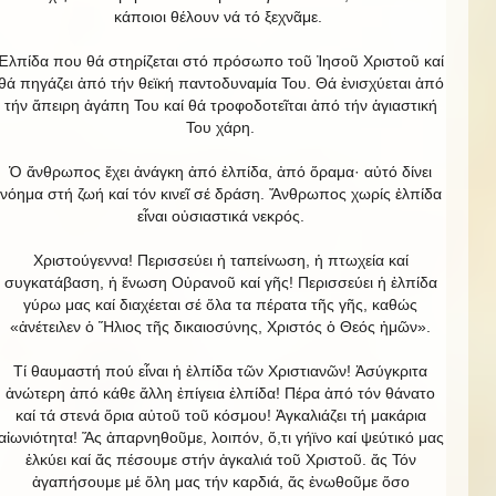
κάποιοι θέλουν νά τό ξεχνᾶμε.
Ἐλπίδα που θά στηρίζεται στό πρόσωπο τοῦ Ἰησοῦ Χριστοῦ καί
θά πηγάζει ἀπό τήν θεϊκή παντοδυναμία Του. Θά ἐνισχύεται ἀπό
τήν ἄπειρη ἀγάπη Του καί θά τροφοδοτεῖται ἀπό τήν ἁγιαστική
Του χάρη.
Ὁ ἄνθρωπος ἔχει ἀνάγκη ἀπό ἐλπίδα, ἀπό ὅραμα· αὐτό δίνει
νόημα στή ζωή καί τόν κινεῖ σέ δράση. Ἄνθρωπος χωρίς ἐλπίδα
εἶναι οὐσιαστικά νεκρός.
Χριστούγεννα! Περισσεύει ἡ ταπείνωση, ἡ πτωχεία καί
συγκατάβαση, ἡ ἕνωση Οὐρανοῦ καί γῆς! Περισσεύει ἡ ἐλπίδα
γύρω μας καί διαχέεται σέ ὅλα τα πέρατα τῆς γῆς, καθώς
«ἀνέτειλεν ὁ Ἥλιος τῆς δικαιοσύνης, Χριστός ὁ Θεός ἠμῶν».
Τί θαυμαστή πού εἶναι ἡ ἐλπίδα τῶν Χριστιανῶν! Ἀσύγκριτα
ἀνώτερη ἀπό κάθε ἄλλη ἐπίγεια ἐλπίδα! Πέρα ἀπό τόν θάνατο
καί τά στενά ὅρια αὐτοῦ τοῦ κόσμου! Ἀγκαλιάζει τή μακάρια
αἰωνιότητα! Ἅς ἀπαρνηθοῦμε, λοιπόν, ὅ,τι γήϊνο καί ψεύτικό μας
ἑλκύει καί ἄς πέσουμε στήν ἀγκαλιά τοῦ Χριστοῦ. ἄς Τόν
ἀγαπήσουμε μέ ὅλη μας τήν καρδιά, ἄς ἑνωθοῦμε ὅσο