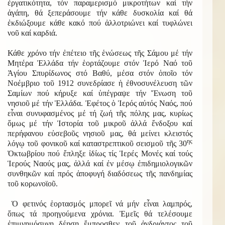
ἐργατικότητα, τόν παραμερισμό μικροτήτων καί τήν
ἀγάπη, θά ξεπεράσουμε τήν κάθε δυσκολία καί θά
ἐκδιώξουμε κάθε κακό πού ἀλλοτριώνει καί τυφλώνει
νοῦ καί καρδιά.
Κάθε χρόνο τήν ἐπέτειο τῆς ἑνώσεως τῆς Σάμου μέ τήν
Μητέρα Ἑλλάδα τήν ἑορτάζουμε στόν Ἱερό Ναό τοῦ
Ἁγίου Σπυρίδωνος στό Βαθύ, μέσα στόν ὁποῖο τόν
Νοέμβριο τοῦ 1912 συνεδρίασε ἡ ἐθνοσυνέλευση τῶν
Σαμίων πού κήρυξε καί ὑπέγραψε τήν Ἕνωση τοῦ
νησιοῦ μέ τήν Ἑλλάδα. Ἐφέτος ὁ Ἱερός αὐτός Ναός, πού
εἶναι συνυφασμένος μέ τή ζωή τῆς πόλης μας, κυρίως
ὅμως μέ τήν Ἱστορία τοῦ μικροῦ ἀλλά ἔνδοξου καί
περήφανου εὐσεβοῦς νησιοῦ μας, θά μείνει κλειστός
ης
λόγῳ τοῦ φονικοῦ καί καταστρεπτικοῦ σεισμοῦ τῆς 30
Ὀκτωβρίου πού ἔπληξε ἰδίως τίς Ἱερές Μονές καί τούς
Ἱερούς Ναούς μας, ἀλλά καί ἐν μέσῳ ἐπιδημιολογικῶν
συνθηκῶν καί πρός ἀποφυγή διαδόσεως τῆς πανδημίας
τοῦ κορωνοϊοῦ.
Ὁ φετινός ἑορτασμός μπορεῖ νά μήν εἶναι λαμπρός,
ὅπως τά προηγούμενα χρόνια. Ἐμεῖς θά τελέσουμε
ἐπιμνημόσυνη δέηση ἔμπροσθεν τοῦ ἀνδριάντος τοῦ