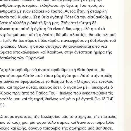
ἀνθρώπινης ἱστορίας, ἐκδήλωσε τήν ἀγάπη Του πρός τόν
ἄνθρωπο μέ ἕναν ἐξαιρετικό τρόπο. Αὐτός ἦταν ἡ σταυρική
θυσία τοῦ Κυρίου. Ὤ ἡ θεία ἀγάπη! Πότε θά τήν αἰσθανθοῦμε,
ὥστε ν’ ἀλλάξει ριζικά τή ζωή μας. Στήν ἀτελεύτητη δέ
αἰωνιότητα, αὐτή ἡ ἀγάπη θά εἶναι ἡ διαρκής μελέτη καί τό
ἐντρύφημά μας· αὐτή ἡ Ἀγάπη θά μᾶς πλουτίζει, θά μᾶς πληροῖ,
κι ἐμεῖς θά ξεσπᾶμε σέ ὁλοκάρδια πανευφρόσυνη δοξολογία τοῦ
Τριαδικοῦ Θεοῦ, ἡ ὁποία συνεχῶς θά ἀνανεώνεται ἀπό νέα
κύματα ἀποκαλύψεων καί Χαρίτων, στήν ἀνέσπερη ἡμέρα τῆς
Βασιλείας τῶν Οὐρανῶν!
Ἅς φιλοτιμηθοῦμε νά ἀνταποκριθοῦμε στή Θεία ἀγάπη, ἅς
ἀγαπήσουμε Αὐτόν πού τόσο μᾶς ἀγάπησε. Αὐτό στήν πράξη
σημαίνει νά ἐφαρμόζουμε τό θέλημά Του. «Ὁ ἔχων τάς ἐντολᾶς
μου καί τηρῶν αὐτᾶς, ἐκεῖνος ἔστιν ὁ ἀγαπῶν μέ», διεκήρυξε ὁ
Κύριος πρίν ἀπό τό Πάθος Του· ἐκεῖνος πού ἐγκολπώθηκε τίς
ἐντολές μου καί τίς τηρεῖ, ἐκεῖνος καί μόνο μέ ἀγαπᾶ (Ἰω.Ἰδ’[14]
21).
«Σταυρέ ἁγιώτατε, τῆς Ἐκκλησίας μᾶς τό στήριγμα, τῆς πίστεώς
μας τό καύχημα, μία φορά ξύλο ἀτιμίας καί θανάτου, τώρα ξύλο
δόξας καί ζωῆς, ὄργανο τρισόλβιο τῆς σωτηρίας μᾶς βοήθησε,