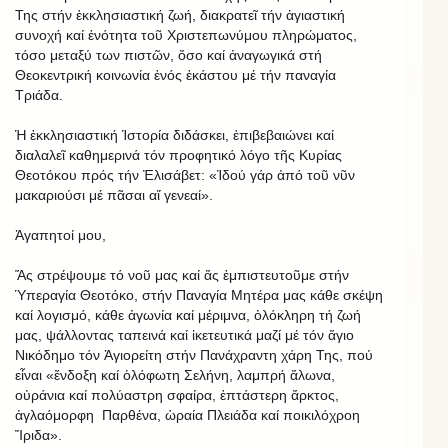
Της στήν ἐκκλησιαστική ζωή, διακρατεῖ τήν ἁγιαστική
συνοχή καί ἑνότητα τοῦ Χριστεπωνύμου πληρώματος,
τόσο μεταξύ των πιστῶν, ὅσο καί ἀναγωγικά στή
Θεοκεντρική κοινωνία ἑνός ἑκάστου μέ τήν παναγία
Τριάδα.
Ἡ ἐκκλησιαστική Ἱστορία διδάσκει, ἐπιβεβαιώνει καί
διαλαλεῖ καθημερινά τόν προφητικό λόγο τῆς Κυρίας
Θεοτόκου πρός τήν Ἐλισάβετ: «Ἰδού γάρ ἀπό τοῦ νῦν
μακαριούσι μέ πᾶσαι αἵ γενεαί».
Ἀγαπητοί μου,
Ἅς στρέψουμε τό νοῦ μας καί ἅς ἐμπιστευτοῦμε στήν
Ὑπεραγία Θεοτόκο, στήν Παναγία Μητέρα μας κάθε σκέψη
καί λογισμό, κάθε ἀγωνία καί μέριμνα, ὁλόκληρη τή ζωή
μας, ψάλλοντας ταπεινά καί ἱκετευτικά μαζί μέ τόν ἅγιο
Νικόδημο τόν Ἁγιορείτη στήν Πανάχραντη χάρη Της, πού
εἶναι «ἔνδοξη καί ὁλόφωτη Σελήνη, λαμπρή ἅλωνα,
οὐράνια καί πολύαστρη σφαίρα, ἑπτάστερη ἄρκτος,
ἀγλαόμορφη Παρθένα, ὡραία Πλειάδα καί ποικιλόχροη
Ἴριδα».