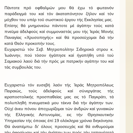
Πάντοτε πρό οφθαλμών μου θά έχω τό φωτεινόν
παράδειγμά του καί τόν άκαταπόνητον ζήλον καί τόν
μόχθον του υπέρ τοϋ σωστικού έργου τής Εκκλησίας μας.
Επίσης θά μνημονεύω πάντοτε μέ άγάπην τούς κατά
πνεϋμα άδελφούς καί συμμοναστάς μου τής Ίεράς Μονής
Παναγίας «Χρυσοπηγής» καί θά προσεύχομαι διά τήν
κατά Θεόν προκοπήν τους.
Ευχαριστώ τόν Σεβ. Μητροπολίτην Σιδηροκά στρου κ.
Ίωάννην, πού τόσον ήγάπησε καί ήγαπήθη υπό τού
Σαμιακού λαοϋ διά τήν πρός με πατρικήν αγάπην του καί
τάς συμβουλάς του.
Ευχαριστώ τόν ευσεβή λαόν τής Ίεράς Μητροπόλεως
Πειραιώς, τούς άδελφούς καί σύνεργάτας τής
ιεραποστολικής προσπαθείας μας εις τό Παγκράτι, τά
πολυπληθή πνευματικά μου τέκνα διά τήν άγάπην των.
Ούχί άνευ πόνου άποχωρίζομαι τών άνδρών καί γυναικών
τής Ελληνικής Αστυνομίας, εις τήν Θρησκευτικήν
Υπηρεσίαν τής όποιας έπί 19 ολόκληρα χρόνια διηκόνησα.
Θά άναπέμπω δι' όλους προσευχάς καί θά ενθυμούμαι
τήν άφοσίωσιν καί τήν άγάπην των πρός τήν ταπεινότητά