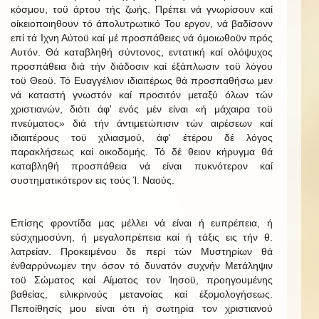
κόσμου, τοϋ άρτου τής ζωής. Πρέπει νά γνωρίσουν καί
οίκειοποιηθουν τό άπολυτρωτικό Του εργον, νά βαδίσονν
επί τά Ιχνη Αύτοϋ καί μέ προσπάθειες νά όμοιωθοϋν πρός
Αυτόν. Θά καταβληθή σύντονος, εντατική καί ολόψυχος
προσπάθεια διά τήν διάδοσιν καί έξάπλωσιν τοϋ λόγου
τοϋ Θεοϋ. Τό Ευαγγέλιον ιδιαιτέρως θά προσπαθήσω μεν
νά καταστή γνωστόν καί προσιτόν μεταξύ όλων τών
χριστιανών, διότι άφ' ενός μέν είναι «ή μάχαιρα τοϋ
πνεύματος» διά τήν άντιμετώπισιν τών αιρέσεων καί
ιδιαιτέρους τοϋ χιλιασμού, άφ' έτέρου δέ λόγος
παρακλήσεως καί οικοδομής. Τό δέ θειον κήρυγμα θά
καταβληθή προσπάθεια νά είναι πυκνότερον καί
συστηματικότερον εις τούς Ί. Ναούς.
Επίσης φροντίδα μας μέλλει νά είναι ή ευπρέπεια, ή
εύσχημοσύνη, ή μεγαλοπρέπεια καί ή τάξις εις τήν θ.
λατρείαν. Προκειμένου δε περί τών Μυστηρίων θά
ένθαρρύνωμεν την όσον τό δυνατόν συχνήν Μετάληψιν
τοϋ Σώματος καί Αίματος τον Ίησοϋ, προηγουμένης
βαθείας, ειλικρινούς μετανοίας καί έξομολογήσεως.
Πεποίθησίς μου είναι ότι ή σωτηρία τον χριστιανού