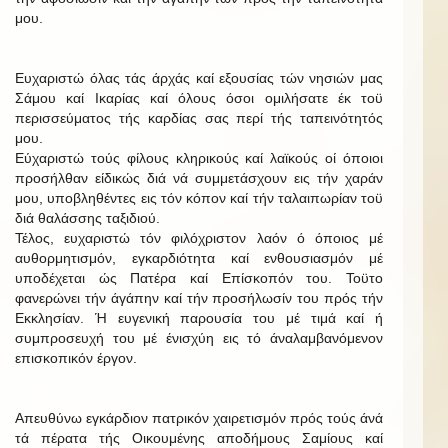
μου.
Ευχαριστώ όλας τάς άρχάς καί εξουσίας τών νησιών μας
Σάμου καί Ικαρίας καί όλους όσοι ομιλήσατε έκ τοϋ
περισσεύματος τής καρδίας σας περί τής ταπεινότητός
μου.
Εύχαριστώ τούς φίλους κληρικούς καί λαϊκούς οί όποιοι
προσήλθαν είδικώς διά νά συμμετάσχουν εις τήν χαράν
μου, υποβληθέντες εις τόν κόπον καί τήν ταλαιπωρίαν τοϋ
διά θαλάσσης ταξιδιού.
Τέλος, ευχαριστώ τόν φιλόχριστον λαόν ό όποιος μέ
αυθορμητισμόν, εγκαρδιότητα καί ενθουσιασμόν μέ
υποδέχεται ώς Πατέρα καί Επίσκοπόν του. Τοϋτο
φανερώνει τήν άγάπην καί τήν προσήλωσίν του πρός τήν
Εκκλησίαν. Ή ευγενική παρουσία του μέ τιμά καί ή
συμπροσευχή του μέ ένισχύη εις τό άναλαμβανόμενον
επισκοπικόν έργον.
Απευθύνω εγκάρδιον πατρικόν χαιρετισμόν πρός τούς άνά
τά πέρατα τής Οικουμένης αποδήμους Σαμίους καί