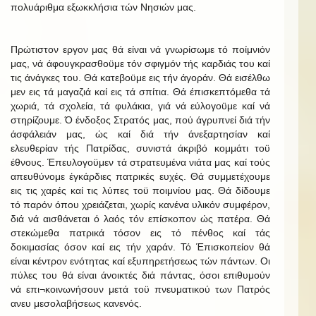
πολυάριθμα εξωκκλήσια τών Νησιών μας.
Πρώτιστον εργον μας θά είναι νά γνωρίσωμε τό ποίμνιόν
μας, νά άφουγκρασθοϋμε τόν σφιγμόν τής καρδιάς του καί
τις άνάγκες του. Θά κατεβοϋμε εις τήν άγοράν. Θά εισέλθω
μεν εις τά μαγαζιά καί εις τά σπίτια. Θά έπισκεπτόμεθα τά
χωριά, τά σχολεία, τά φυλάκια, γιά νά εύλογοϋμε καί νά
στηρίζουμε. Ό ένδοξος Στρατός μας, πού άγρυπνεί διά τήν
άσφάλειάν μας, ώς καί διά τήν άνεξαρτησίαν καί
ελευθερίαν τής Πατρίδας, συνιστά άκριβό κομμάτι τοϋ
έθνους. Έπευλογοϋμεν τά στρατευμένα νιάτα μας καί τούς
απευθύνομε έγκάρδιες πατρικές ευχές. Θά συμμετέχουμε
εις τις χαρές καί τις λύπες τοϋ ποιμνίου μας. Θά δίδουμε
τό παρόν όπου χρειάζεται, χωρίς κανένα υλικόν συμφέρον,
διά νά αισθάνεται ό λαός τόν επίσκοπον ώς πατέρα. Θά
στεκώμεθα πατρικά τόσον εις τό πένθος καί τάς
δοκιμασίας όσον καί εις τήν χαράν. Τό Έπισκοπείον θά
είναι κέντρον ενότητας καί εξυπηρετήσεως τών πάντων. Οι
πύλες του θά είναι άνοικτές διά πάντας, όσοι επιθυμούν
νά επι¬κοινωνήσουν μετά τοϋ πνευματικού των Πατρός
ανευ μεσολαβήσεως κανενός.