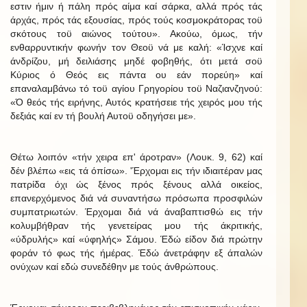
εστιν ήμιν ή πάλη πρός αίμα καί σάρκα, αλλά πρός τάς
άρχάς, πρός τάς εξουσίας, πρός τούς κοσμοκράτορας τοϋ
σκότους τοϋ αιώνος τούτου». Ακούω, όμως, τήν
ενθαρρυντικήν φωνήν τον Θεοϋ νά με καλή: «Ίσχνε καί
άνδρίζου, μή δειλιάσης μηδέ φοβηθής, ότι μετά σοϋ
Κύριος ό Θεός εις πάντα ου εάν πορεύη» καί
επαναλαμβάνω τό τοϋ αγίου Γρηγορίου τοϋ Ναζιανζηνού:
«Ό θεός τής ειρήνης, Αυτός κρατήσειε τής χειρός μου τής
δεξιάς καί εν τή βουλή Αυτοϋ οδηγήσει με».
Θέτω λοιπόν «τήν χειρα επ' άροτραν» (Λουκ. 9, 62) καί
δέν βλέπω «εις τά όπίσω». 'Έρχομαι εις τήν ιδιαιτέραν μας
πατρίδα όχι ώς ξένος πρός ξένους αλλά οικείος,
επανερχόμενος διά νά συναντήσω πρόσωπα προσφιλών
συμπατριωτών. Έρχομαι διά νά άναβαπτισθώ εις τήν
κολυμβήθραν τής γενετείρας μου τής άκριτικής,
«ύδρυλής» καί «ύφηλής» Σάμου. Έδώ είδον διά πρώτην
φοράν τό φως τής ήμέρας. Έδώ άνετράφην εξ άπαλών
ονύχων καί εδώ συνεδέθην με τούς άνθρώπους.