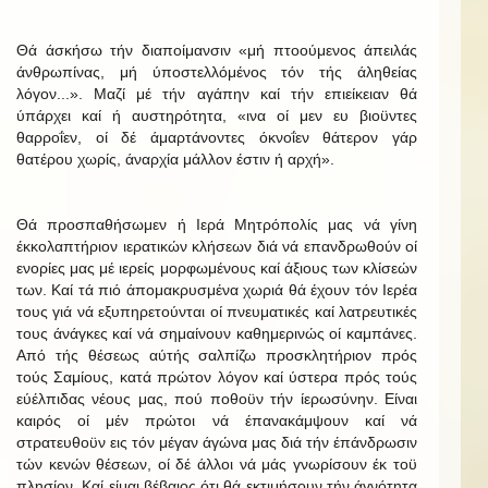
Θά άσκήσω τήν διαποίμανσιν «μή πτοούμενος άπειλάς
άνθρωπίνας, μή ύποστελλόμένος τόν τής άληθείας
λόγον...». Μαζί μέ τήν αγάπην καί τήν επιείκειαν θά
ύπάρχει καί ή αυστηρότητα, «ινα οί μεν ευ βιοϋντες
θαρροΐεν, οί δέ άμαρτάνοντες όκνοΐεν θάτερον γάρ
θατέρου χωρίς, άναρχία μάλλον έστιν ή αρχή».
Θά προσπαθήσωμεν ή Ιερά Μητρόπολίς μας νά γίνη
έκκολαπτήριον ιερατικών κλήσεων διά νά επανδρωθούν οί
ενορίες μας μέ ιερείς μορφωμένους καί άξιους των κλίσεών
των. Καί τά πιό άπομακρυσμένα χωριά θά έχουν τόν Ιερέα
τους γιά νά εξυπηρετούνται οί πνευματικές καί λατρευτικές
τους άνάγκες καί νά σημαίνουν καθημερινώς οί καμπάνες.
Από τής θέσεως αύτής σαλπίζω προσκλητήριον πρός
τούς Σαμίους, κατά πρώτον λόγον καί ύστερα πρός τούς
εύέλπιδας νέους μας, πού ποθοϋν τήν ίερωσύνην. Είναι
καιρός οί μέν πρώτοι νά έπανακάμψουν καί νά
στρατευθοϋν εις τόν μέγαν άγώνα μας διά τήν έπάνδρωσιν
τών κενών θέσεων, οί δέ άλλοι νά μάς γνωρίσουν έκ τοϋ
πλησίον. Καί είμαι βέβαιος ότι θά εκτιμήσουν τήν άγνότητα