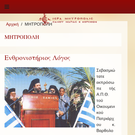
Αρχική
ΜΗΤΡΟΠΟΛΗ
ΜΗΤΡΟΠΟΛΗ
Ενθρονιστήριος Λόγος
Σεβασμιώ
τατε
εκπρόσω
πε τής
Α.Π.Θ.
τοϋ
Οικουμενι
κού
Πατριάρχ
ου κ.
Βαρθολο