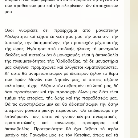
τών προθέσεών μου καί τήν ειλικρίνειαν τών ύποσχέσεών
μου.
Όλοι γνωρίζετε ότι προέρχομαι άπό μοναστικήν
Αδελφότητα καί έζησα έκ νεότητάς μου τήν άσκησιν, τήν
ύπακοήν, τήν άκτημοσύνην, τήν προσευχήν μέχρι αυτής
τής ώρας. Ηγάπησα άπό παιδικής ήλικίας τό μοναχικόν
ιδεώδες καί πιστεύω ότι ό μοναχισμός είναι ή άκτινοβολία
τής πνευματικότητας τής 'Ορθοδοξίας, τά δέ μοναστήρια
μας αληθινοί προμαχώνες καί αλύγιστοι κυματοθραϋστες.
Δι' αυτό θά άντιμετωπίσωμεν μέ ιδιαίτερον ζήλον τό θέμα
τών Ιερών Μονών τών Νησιών μας, οί όποιες αξίζουν
καλυτέρας τύχης. 'Αξίζουν τόν σεβασμόν τοϋ λαοϋ μας, δι'
όσα προσέφεραν καί τήν προσοχήν όλων μας διότι είναι
τμήμα τής ιστορίας, τής ζωής καί τής παραδόσεώς μας.
Θά τις αναστηλώσω μεν καί θά άξιοποιήσωμεν τήν όσην
άπέμεινεν μοναστηριακήν περιουσίαν. Θά έπιδιώξωμε τήν
έπάνδρωσίν των, ώστε νά γίνουν κέντρα πνευματικής.
ιεραποστολικής καί κοινωνικής προσφοράς καί
άκτινοβολίας. Προτεραιότητα θά έχει βέβαια τό ιερόν
μετόχιο τής Παναγίας μας εις τόν Κατσίκα, όπως καί τά