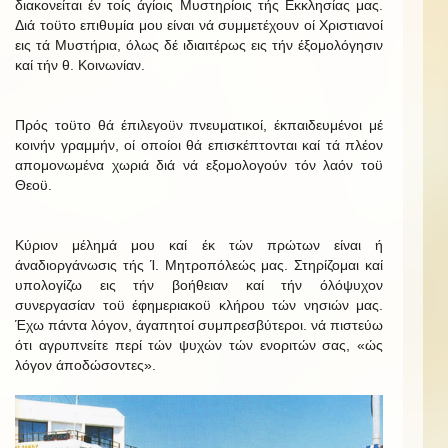
διακονείται έν τοίς άγίοις Μυστηρίοις τής Εκκλησίας μας.
Διά τοϋτο επιθυμία μου είναι νά συμμετέχουν οί Χριστιανοί
εις τά Μυστήρια, όλως δέ ιδιαιτέρως εις τήν έξομολόγησιν
καί τήν θ. Κοινωνίαν.
Πρός τοϋτο θά έπιλεγοϋν πνευματικοί, έκπαιδευμένοι μέ
κοινήν γραμμήν, οί οποίοι θά επισκέπτονται καί τά πλέον
απομονωμένα χωριά διά νά εξομολογούν τόν λαόν τοϋ
Θεοϋ.
Κύριον μέλημά μου καί έκ τών πρώτων είναι ή
άναδιοργάνωσις τής Ί. Μητροπόλεώς μας. Στηρίζομαι καί
υπολογίζω εις τήν βοήθειαν καί τήν όλόψυχον
συνεργασίαν τοϋ έφημεριακοϋ κλήρου τών νησιών μας.
Έχω πάντα λόγον, άγαπητοί συμπρεσβύτεροι. νά πιστεύω
ότι αγρυπνείτε περί τών ψυχών τών ενοριτών σας, «ώς
λόγον άποδώσοντες».