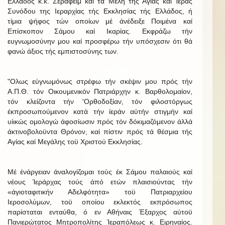
Ελλάδος κ.κ. Σεραφείμ καί τά Μέλη τής Αγίας καί Ίεράς
Συνόδου της Ιεραρχίας τής Εκκλησίας τής Ελλάδος, ή
τίμια ψήφος τών οποίων μέ άνέδειξε Ποιμένα καί
Επίσκοπον Σάμου καί Ικαρίας. Εκφράζω τήν
ευγνωμοσύνην μου καί προσφέρω τήν υπόσχεσιν ότι θά
φανώ άξιος τής εμπιστοσύνης των.
"Ολως εύγνωμόνως στρέφω τήν σκέψιν μου πρός τήν
Α.Π.Θ. τόν Οικουμενικόν Πατριάρχην κ. Βαρθολομαίον,
τόν κλείζοντα τήν 'Ορθοδοξίαν, τόν φιλοστόργως
έκπροσωπούμενον κατά τήν ίεράν αύτήν στιγμήν καί
υίικώς ομολογώ άφοσίωσιν πρός τόν δόκιμαζόμενον άλλά
άκτινοβολοϋντα Θρόνον, καί πίστιν πρός τά θέσμια τής
Αγίας καί Μεγάλης τοϋ Χριστού Εκκλησίας.
Μέ ένάργειαν άναλογίζομαι τούς έκ Σάμου παλαιούς καί
νέους Ίεράρχας τούς άπό ετών πλαισιούντας τήν
«άγιοταφιτικήν Αδελφότητα» τοϋ Πατριαρχείου
Ιεροσολύμων, τοϋ οποίου εκλεκτός εκπρόσωπος
παρίσταται ενταύθα, ό εν Αθήναις Έξαρχος αύτοϋ
Πανιερώτατος Μητροπολίτης Ίεραπόλεως κ. Ειρηναίος.