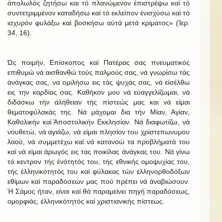
άπολωλός ζητήσω και τό πλανώμενον έπιστρέψω καί τό
συντετριμμένον καταδήσω καί τό εκλείπον ένισχύσω καί τό
ισχυρόν φυλάξω καί βοσκήσω αύτά μετά κρίματος» (Ίερ.
34, 16).
Ώς ποιμήν, Επίσκοπος καί Πατέρας σας πνευματικός
επιθυμώ νά αισθανθώ τούς παλμούς σας, νά γνωρίσω τάς
άνάγκας σας, να ομιλήσω εις τάς ψυχάς σας, νά είσέλθω
εις την καρδίας σας. Καθήκον μου νά εύαγγελίζωμαι, νά
διδάσκω τήν άλήθειαν τής πίστεώς μας και νά είμαι
θεματοφύλακάς της. Νά μάχομαι δια τήν Μίαν, Αγίαν,
Καθολικήν καί Άποστολικήν Εκκλησίαν. Νά διαφωτίζω, νά
νουθετώ, νά αγιάζω, νά είμαι πλησίον του χρίστεπωνυμου
λαοϋ, νά συμμετέχω καί νά κατανοώ τα προβλήματά του
καί νά είμαι άρωγός εις τας ποικίλας άνάγκας του. Νά γίνω
τό κεντρον τής ένότητός του, τής εθνικής ομοψυχίας του,
τής έλληνικότητός του καί φύλακας τών έλληνορθοδόξων
εθίμων καί παραδόσεών μας πού πρέπει νά άναβιώσουν.
Ή Σάμος ήταν, είναι καί θά παραμείνει πηγή παραδόσεως,
ομορφιάς, έλληνικότητός καί χριστιανικής πίστεως.