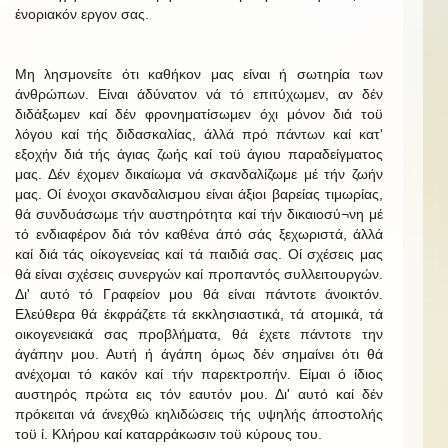
ένοριακόν εργον σας.
Μη λησμονείτε ότι καθήκον μας είναι ή σωτηρία των
άνθρώπων. Είναι άδύνατον νά τό επιτύχωμεν, αν δέν
διδάξωμεν καί δέν φρονηματίσωμεν όχι μόνον διά τοϋ
λόγου καί τής διδασκαλίας, άλλά πρό πάντων καί κατ'
εξοχήν διά τής άγιας ζωής καί τοϋ άγιου παραδείγματος
μας. Δέν έχομεν δικαίωμα νά σκανδαλίζωμε μέ τήν ζωήν
μας. Οί ένοχοι σκανδαλισμου είναι άξιοι βαρείας τιμωρίας,
θά συνδυάσωμε τήν αυστηρότητα καί τήν δικαιοσύ¬νη μέ
τό ενδιαφέρον διά τόν καθένα άπό σάς ξεχωριστά, άλλά
καί διά τάς οίκογενείας καί τά παιδιά σας. Οί σχέσεις μας
θά είναι σχέσεις συνεργών καί προπαντός συλλειτουργών.
Δι' αυτό τό Γραφείον μου θά είναι πάντοτε άνοικτόν.
Ελεύθερα θά έκφράζετε τά εκκλησιαστικά, τά ατομικά, τά
οικογενειακά σας προβλήματα, θά έχετε πάντοτε την
άγάπην μου. Αυτή ή άγάπη όμως δέν σημαίνει ότι θά
ανέχομαι τό κακόν καί τήν παρεκτροπήν. Είμαι ό ίδιος
αυστηρός πρώτα εις τόν εαυτόν μου. Δι' αυτό καί δέν
πρόκειται νά άνεχθώ κηλιδώσεις τής υψηλής άποστολής
τοϋ ί. Κλήρου καί καταρράκωσιν τοϋ κύρους του.