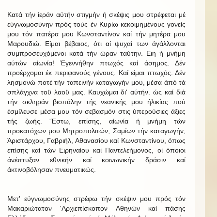
Κατά τήν ίεράν αύτήν στιγμήν ή σκέψις μου στρέφεται μέ
εύγνωμοσύνην πρός τούς έν Κυρίω κεκοιμημένους γονείς
μου τόν πατέρα μου Κωνσταντίνον καί τήν μητέρα μου
Μαρουδιώ. Είμαι βέβαιος, ότι αί ψυχαί των άγάλλονται
συμπροσευχόμενοι κατά τήν ώραν ταύτην. Ειη ή μνήμη
αύτών αίωνία! Έγεννήθην πτωχός καί άσημος. Δέν
προέρχομαι έκ περιφανούς γένους. Καί είμαι πτωχός. Δέν
λησμονώ ποτέ τήν ταπεινήν καταγωγήν μου, μέσα άπό τά
σπλάγχνα τοϋ λαοϋ μας. Καυχώμαι δι' αύτήν. ώς καί διά
τήν σκληράν βιοπάλην τής νεανικής μου ήλικίας πού
έσμίλευσε μέσα μου τόν σεβασμόν στις ύπερούσιες άξιες
τής ζωής. 'Έστω, επίσης, αίωνία ή μνήμη τών
προκατόχων μου Μητροπολιτών, Σαμίων τήν καταγωγήν,
Άριστάρχου, Γαβριήλ, Αθανασίου καί Κωνσταντίνου, όπως
επίσης καί τών Ειρηναίου καί Παντελεήμονος, οί όποιοι
άνέπτυξαν εθνικήν καί κοινωνικήν δράσιν καί
άκτινοβόλησαν πνευματικώς.
Μετ' εύγνωμοσύνης στρέφω τήν σκέψιν μου πρός τόν
Μακαριώτατον 'Αρχιεπίσκοπον Αθηνών καί πάσης