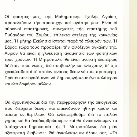
Οί φοιτητές μας, τής Μαθηματικής Σχολής Αιγαίου,
προσελκύουν τήν προσοχήν καί αγάπην μου. Είναι οί
αύριανοί επιστήμονες, συνεχιστές τής επιστήμης τοϋ
Πυθαγόρα τοϋ Σαμίου, επίλεκτα στελέχη τής κοινωνίας
μας. Ή μήτηρ Εκκλησία ίσταται παρά τό πλευρόν των. Ή
Σάμος τώρα τούς προσφέρει τήν φιλόξενον άγκάλην της.
Αϋριον θά είναι ή γλνκυτάτη άνάμνησις τών φοιτητικών
τους χρόνων. Ή Μητρόπολις θά είναι ανοικτή ιδιαιτέρως
δι' έσάς τούς νέους, διά συμβουλήν καί ένίσχυσιν, δι' ό,τι
χρειάζεσθε καί τό οποίον είναι εις θέσιν νά σάς προσφέρη.
Πρέπει συνεργαζόμενοι νά δημιουργήσωμε ένα καλύτερον
και ελπιδοφόρον μέλλον.
Θά άγρυπνήσωμε διά τήν περιφρούρησιν της οίκογενείας
πού διέρχεται δεινήν καί επικινδυνον ηθικήν κρίσιν καί
σείεται εκ θεμέλιων. Θά ένδιαφερθοϋμε διά τό πολιόν
γήρας καί θα άναδιαρθρώσωμεν καί θά άνακαινίσωμεν τα
ύπάρχοντα Γηροκομεία τής Ί. Μητροπόλεως διά μίαν
αξιοπρεπή διαβίωσιν. Θά άγκαλιάσωμεν όλους σας. «Τό