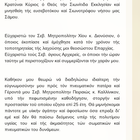
Κρατύναι Κύριος ό Θεός τήν Σιωνίτιδα Εκκλησίαν καί
μνησθείη τής ευσεβοτόκου καί Σιωνοτρόφου νήσου μας
Σάμου.
Εύχαριστώ τον Σεβ. Μητροπολίτην Χίου κ. Διονύσιον, ό
όποιος έκοπίασε καί έμόχθησε κατά τόν χρόνον τής
τοποτηρητείας τής λαχούσης μοι θεοσώστου Επαρχίας.
Εύχαριστώ τούς Σεβ. άγιους Αρχιερείς, οι όποιοι τήν ώραν
ταύτην μέ περιστοιχίζουν καί συμμερίζονται τήν χαράν μου.
Καθήκον μου θεωρώ νά διαδηλώσω ιδιαίτερη τήν
εύγνωμοσύνην μου πρός τόν πνευματικόν πατέρα καί
Γέροντά μου Σεβ. Μητροπολίτην Πειραιώς κ. Καλλίνικον,
υπό τήν πεφωτισμένην καθοδήγησιν, στοργήν καί
προστασίαν τοϋ οποίου εζησα επί 25 έτη. Θά μιμνήσκομαι
πάντοτε με υίικήν άγάπην καί άφοσίωσιν όσα επραξε δι'
εμέ καί δέν θά παύσω δεόμενος υπέρ τής πολυτίμου
υγείας του καί τής άκμαιότητος τών σωματικών καί
πνευματικών του δυνάμεων.