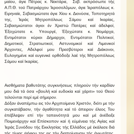
μαίου, άγιε Πέτρας κ. Νεκτάριε, Σεβ. εκπρόσωπε τής
Α.Π.Θ. τοϋ Πατριάρχου Ίεροσολΰμων, άγιε Ίεραπόλεως κ.
Ειρηναίε, Σεβασμιώτατε άγιε Χίου κ. Διονύσιε, Τοποτηρητά
της, Ίεράς Μητροπόλεως Σάμου καί Ικαρίας,
Σεβασμιώτατοι άγιοι έν Χριστώ Πατέρες καί άδελφοί,
Έξοχώτατε κ. Υπουργέ, Έξοχώτατε κ. Νομάρχα,
Εντιμότατοι κύριοι Δήμαρχοι, Εντιμότατοι Πολιτικοί,
Δημοτικοί, Στρατιωτικοί, Αστυνομικοί καί Λιμενικοί
Άρχοντες, Αδελφοί μου Πρεσβύτεροι καί Διάκονοι,
Ευλογημένε καί ευγενικέ ορθόδοξε λαέ τής Μητροπόλεως
Σάμου καί Ικαρίας.
Αισθήματα βαθυτάτης συγκινήσεως πληρούν τήν καρδίαν
μου διά τά όσα «βουλή καί ευδοκία καί χάριτι» τοϋ Θεού
τελούνται περί εμέ σήμερον.
Δόξαν άναπέμπω εις τόν Αρχιποίμενα Χριστόν, διότι με τήν
συγκατάβασιν, τήν άγαθότητα καί τό άπειρον έλεος Του
έπέβλεψεν επί τήν ταπεινότητά μου καί μέ άνέδειξε
Ποιμενάρχην καί Επίσκοπον καί ή εύμένεια τής Αγίας καί
Ίεράς Συνόδου τής Εκκλησίας τής Ελλάδος μέ έκάλεσε διά
τής τίμιας ψήφου της εις τήν διαποίμανσιν τής άγιωτάτης,