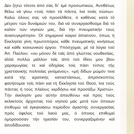
Δεν ζητώ τίποτε άπό σάς δι' έμέ προσωπικώς. Αντιθέτως
θέλω νά γίνω «τοίς πάσι τά πάντα, ϊνα τινάς σώσω».
Καλώ όλους σας νά προσέλθετε, ό καθένας κατά τό
μέτρον τών δυνάμεών του, διά νά συνεργασθοϋμε διά τό
καλόν τών νησιών μας, διά τήν πνευματικήν τους
άνασυγκρότησιν. Οί σημερινοί καιροί άπαιτούν, όπως ή
Εκκλησία γίνη πρωτοπόρος κάθε πνευματικής κινήσεως
καί κάθε κοινωνικού έργου. Υπόσχομαι, μέ τά λόγια τοϋ
Άπ. Παύλου: «ου μόνον δέ ταϊς άπό γλώττας νουθεσίαις,
άλλά πολλώ μάλλον ταϊς άπό τοϋ ίδίου μου βίου
χιεραγωγίαις τε καί όδηγίαις τοίς πάσι τύπος τής
χριστιανικής πολιτείας γινόμενος», «μή δίδων μώμόν τινα
κατά τής ιερατικής καταστάσεως, άπρόσκοπτος
φανήσομαι τοίς πάσι καί τή Εκκλησία τοϋ Θεοϋ, ϊνα τούς
πάντας ή τούς πλείους κερδήσω καί προσάξω Χριστώ».
Τήν έκκλησίν μου αύτήν άπευθύνω καί πρός τούς
εκλεκτούς άρχοντας τοϋ νησιού μας μετά τών όποιων
έπιθυμώ νά έγκαινιάσω περίοδον άγαστής συνεργασίας
πρός όφελος τοϋ λαοϋ μας, ό όποιος επιθυμεί
όμοροοϋσαν τήν ηγεσίαν του, συνεργαζομένην καί
άποδίδουσαν.