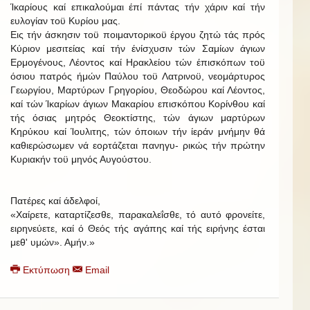
Ίκαρίους καί επικαλούμαι έπί πάντας τήν χάριν καί τήν
ευλογίαν τοϋ Κυρίου μας.
Εις τήν άσκησιν τοϋ ποιμαντορικοϋ έργου ζητώ τάς πρός
Κύριον μεσιτείας καί τήν ένίσχυσιν τών Σαμίων άγιων
Ερμογένους, Λέοντος καί Ηρακλείου τών έπισκόπων τοϋ
όσιου πατρός ήμών Παύλου τοϋ Λατρινοϋ, νεομάρτυρος
Γεωργίου, Μαρτύρων Γρηγορίου, Θεοδώρου καί Λέοντος,
καί τών Ίκαρίων άγιων Μακαρίου επισκόπου Κορίνθου καί
τής όσιας μητρός Θεοκτίστης, τών άγιων μαρτύρων
Κηρύκου καί Ίουλιτης, τών όποιων τήν ίεράν μνήμην θά
καθιερώσωμεν νά εορτάζεται πανηγυ- ρικώς τήν πρώτην
Κυριακήν τοϋ μηνός Αυγούστου.
Πατέρες καί άδελφοί,
«Χαίρετε, καταρτίζεσθε, παρακαλεΐσθε, τό αυτό φρονείτε,
ειρηνεύετε, καί ό Θεός τής αγάπης καί τής ειρήνης έσται
μεθ' υμών». Αμήν.»
Εκτύπωση
Email