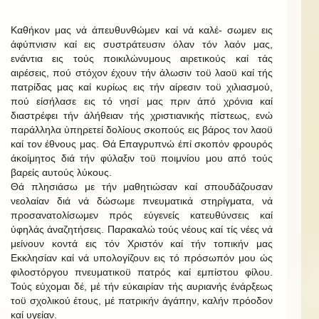
Καθήκον μας νά άπευθυνθώμεν καί νά καλέ- σωμεν εις
άφύπνισιν καί εις συστράτευσιν όλαν τόν λαόν μας,
ενάντια εις τούς ποικιλώνυμους αιρετικούς καί τάς
αιρέσεις, πού στόχον έχουν τήν άλωσιν τοϋ λαοϋ καί τής
πατρίδας μας καί κυρίως εις τήν αίρεσιν τοϋ χιλιασμού,
πού είσήλασε εις τό νησί μας πριν άπό χρόνια καί
διαστρέφει τήν άλήθειαν τής χριστιανικής πίστεως, ενώ
παράλληλα ύπηρετεί δολίους σκοπούς εις βάρος τον λαοϋ
καί τον έθνους μας. Θά Επαγρυπνώ έπί σκοπόν φρουρός
άκοίμητος διά τήν φύλαξιν τοϋ ποιμνίου μου από τούς
βαρείς αυτούς λύκους.
Θά πλησιάσω με τήν μαθητιώσαν καί σπουδάζουσαν
νεολαίαν διά νά δώσωμε πνευματικά στηρίγματα, νά
προσανατολίσωμεν πρός εύγενείς κατευθύνσεις καί
ύφηλάς άναζητήσεις. Παρακαλώ τούς νέους καί τίς νέες νά
μείνουν κοντά εις τόν Χριστόν καί τήν τοπικήν μας
Εκκλησίαν καί νά υπολογίζουν εις τό πρόσωπόν μου ώς
φιλοστόργου πνευματικοϋ πατρός καί εμπίστου φίλου.
Τούς εύχομαι δέ, μέ τήν εύκαιρίαν τής αυριανής ένάρξεως
τοϋ σχολικού έτους, μέ πατρικήν άγάπην, καλήν πρόοδον
καί υγείαν.