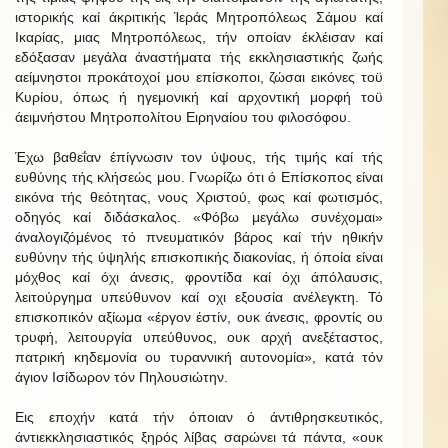
ιστορικής καί άκριτικής Ίεράς Μητροπόλεως Σάμου καί
Ικαρίας, μιας Μητροπόλεως, τήν οποίαν έκλέισαν καί
εδόξασαν μεγάλα άναστήματα τής εκκλησιαστικής ζωής
αείμνηστοι προκάτοχοί μου επίσκοποι, ζώσαι εικόνες τοϋ
Κυρίου, όπως ή ηγεμονική καί αρχοντική μορφή τοϋ
άειμνήστου Μητροπολίτου Ειρηναίου του φιλοσόφου.
Έχω βαθεΐαν έπίγνωσιν τον ύψους, τής τιμής καί τής
ευθύνης τής κλήσεώς μου. Γνωρίζω ότι ό Επίσκοπος είναι
εικόνα τής θεότητας, νους Χριστού, φως καί φωτισμός,
οδηγός καί διδάσκαλος. «Φόβω μεγάλω συνέχομαι»
άναλογιζόμένος τό πνευματικόν βάρος καί τήν ηθικήν
ευθύνην τής ύψηλής επισκοπικής διακονίας, ή όποία είναι
μόχθος καί όχι άνεσις, φροντίδα καί όχι άπόλαυσις,
λειτούργημα υπεύθυνον καί οχι εξουσία ανέλεγκτη. Τό
επισκοπικόν αξίωμα «έργον έστίν, ουκ άνεσις, φροντίς ου
τρυφή, λειτουργία υπεύθυνος, ουκ αρχή ανεξέταστος,
πατρική κηδεμονία ου τυραννική αυτονομία», κατά τόν
άγιον Ισίδωρον τόν Πηλουσιώτην.
Εις εποχήν κατά τήν όποιαν ό άντιθρησκευτικός,
άντιεκκλησιαστικός ξηρός λίβας σαρώνει τά πάντα, «ουκ