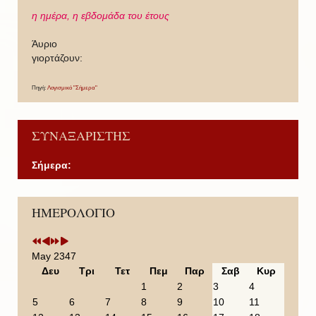
η ημέρα,
η εβδομάδα του έτους
Άυριο
γιορτάζουν:
Πηγή:
Λογισμικό "Σήμερα"
ΣΥΝΑΞΑΡΙΣΤΗΣ
Σήμερα:
P
P
N
N
ΗΜΕΡΟΛΟΓΙΟ
r
r
e
e
e
e
x
x
v
v
t
t
i
i
Y
M
May 2347
o
o
e
o
Δευ
Τρι
Τετ
Πεμ
Παρ
Σαβ
Κυρ
u
u
a
n
1
2
3
4
s
s
r
t
5
6
7
8
9
10
11
Y
M
h