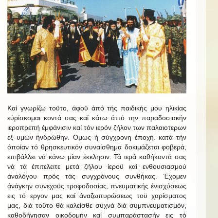
Καί γνωρίζω τοϋτο, άφοϋ άπό τής παιδικής μου ηλικίας
εύρίσκομαι κοντά σας καί κάτω άττό την παραδοσιακήν
ιεροπρεπή έμφάνισιν καί τόν ιερόν ζήλον των παλαιοτερων
εξ υμών ήνδρώθην. Ομως ή σύγχρονη έποχή. κατά τήν
όποίαν τό θρησκευτικόν συναίσθημα δοκιμάζεται φοβερά,
επιβάλλει νά κάνω μίαν έκκλησιν. Τά ιερά καθήκοντά σας
νά τά έπιτελειτε μετά ζήλου ίεροϋ καί ενθουσιασμού
άναλόγου πρός τάς συγχρόνους συνθήκας. Έχομεν
άνάγκην συνεχοϋς τροφοδοσίας, πνευματικής ένισχύσεως
εις τό εργον μας καί άναζωπυρώσεως τοϋ χαρίσματος
μας, διά τοϋτο θά καλείσθε συχνά διά συμπνευματισμόν,
καθοδήγησαν οικοδομήν καί συμπαράστασήν εις τό