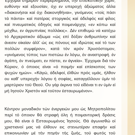
Έρχομαι σήμερον περιβεβλημένος τήν επισκοπικήν χάριν,
ευθύνην καί εξουσίαν, όχι εν υπεροχή άξιώματος άλλα
«διακονήσαι καί όχι διακονηθήναι», γινόμενος «τοίς πάσι
τά πάντα» καί πατέρας στοργικός καί άδελφός καί φίλος
καί πνευματικός όδηγός καί ποιμενάρχης «εν κόπω καί
μόχθω, εν άγρυπνίαις πολλάκις». Δέν επιθυμώ νά κατέχω
τό Αρχιερατικόν άξίωμα «ώς επί δόξαν άνθρωπίνην καί
άνεσιν οίκείαν άλλ' ώς εις πόνους καί ιδρώτας καί τό των
πολλών συμφέρον», κατά τόν ιερόν Χρυσόστομον,
«γινόμενος τύπος των πιστώω έν λόγω, έν αναστροφή. έν
άγάπη, έν πνεύματι, εν πίστει, εν άγνεία». Έρχομαι διά τόν
Κύριον, ό όποιος είναι «ό ποιμήν καί επίσκοπος των
ψυχών ημών». «Κάγώ, άδελφοί, έλθών πρός υμάς, ήλθον
ου καθ' υπεροχήν λόγου ή σοφίας, καταγγέλλουν ύμίν τό
μαρτύριον τοϋ Θεοϋ. Ου γάρ έκρινα τοϋ είδέναι τι εν ύμίν εί
μή Ιησοϋν Χριστόν καί τοϋτον έσταυρωμένον».
Κέντρον μοναδικόν τών ένεργειών μου ώς Μητροπολίτου
περί τό όποιον θά στραφή όλη ή ποιμαντορική δράσις
μου, θά είναι ό Εσταυρωμένος Ίησοϋς. Θά άγωνισθώ οί
χριστιανοί μας νά έλθουν εις στενωτέραν επαφήν καί
επικοινωνίαν μέ τήν πηγήν τής ζωής, τοϋ φωτός τοϋ