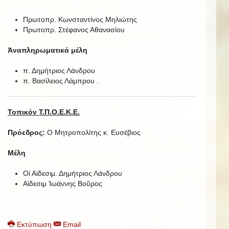
Πρωτοπρ. Κωνσταντίνος Μηλιώτης
Πρωτοπρ. Στέφανος Αθανασίου
Ἀναπληρωματικά μέλη
π. Δημήτριος Λάνδρου
π. Βασίλειος Λάμπρου .
Τοπικόν Τ.Π.Ο.Ε.Κ.Ε.
Πρόεδρος:
Ο Μητροπολίτης κ. Ευσέβιος
Μέλη
Οἱ Αἰδεσιμ. Δημήτριος Λάνδρου
Αἰδεσιμ Ἰωάννης Βοῦρος
Εκτύπωση
Email