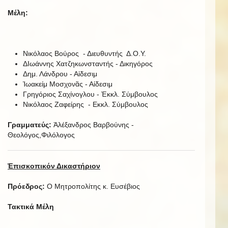
Μέλη:
Νικόλαος Βούρος - Διευθυντής Δ.Ο.Υ.
ΔΙωάννης Χατζηκωνσταντής - Δικηγόρος
Δημ. Λάνδρου - Αἰδεσιμ
Ἰωακείμ Μοσχονᾶς - Αἰδεσιμ
Γρηγόριος Σαχίνογλου - Ἐκκλ. Σύμβουλος
Νικόλαος Ζαφείρης - Εκκλ. Σύμβουλος
Γραμματεύς:
Ἀλέξανδρος Βαρβούνης -
Θεολόγος,Φιλόλογος
Ἐπισκοπικόν Δικαστήριον
Πρόεδρος:
Ο Μητροπολίτης κ. Ευσέβιος
Τακτικά Μέλη