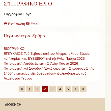
ΣΥΓΓΡΑΦΙΚΟ ΕΡΓΟ
Συγγραφικό Έργο
Εκτύπωση
Email
Περισσότερα Άρθρα...
ΒΙΟΓΡΑΦΙΚΟ
ΕΓΚΥΚΛΙΟΣ Τοῦ Σεβασμιωτάτου Μητροπολίτου Σάμου
καί Ἰκαρίας κ.κ. ΕΥΣΕΒΙΟΥ ἐπί τῷ Ἁγίῳ Πάσχᾳ 2026
Πατριαρχική Ἀπόδειξις ἐπί τῷ Ἁγίῳ Πάσχα 2026
Πατριαρχικὴ καὶ Συνοδικὴ Ἐγκύκλιος ἐπὶ τῷ ἑορτασμῷ τῆς
1400ῆς ἐπετείου τῆς ὀρθοστάδην ψαλμῳδήσεως τοῦ
Ἀκαθίστου Ὕμνου
1
2
3
4
5
ΔΙΟΙΚΗΣΗ