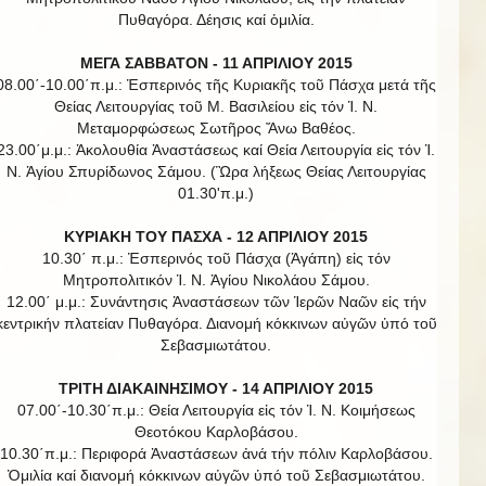
Πυθαγόρα. Δέησις καί ὁμιλία.
ΜΕΓΑ ΣΑΒΒΑΤΟΝ - 11 ΑΠΡΙΛΙΟΥ 2015
08.00΄-10.00΄π.μ.: Ἑσπερινός τῆς Κυριακῆς τοῦ Πάσχα μετά τῆς
Θείας Λειτουργίας τοῦ Μ. Βασιλείου εἰς τόν Ἱ. Ν.
Μεταμορφώσεως Σωτῆρος Ἄνω Βαθέος.
23.00΄μ.μ.: Ἀκολουθία Ἀναστάσεως καί Θεία Λειτουργία εἰς τόν Ἱ.
Ν. Ἁγίου Σπυρίδωνος Σάμου. (Ὣρα λήξεως Θείας Λειτουργίας
01.30'π.μ.)
ΚΥΡΙΑΚΗ ΤΟΥ ΠΑΣΧΑ - 12 ΑΠΡΙΛΙΟΥ 2015
10.30΄ π.μ.: Ἑσπερινός τοῦ Πάσχα (Ἀγάπη) εἰς τόν
Μητροπολιτικόν Ἱ. Ν. Ἁγίου Νικολάου Σάμου.
12.00΄ μ.μ.: Συνάντησις Ἀναστάσεων τῶν Ἱερῶν Ναῶν εἰς τήν
κεντρικήν πλατείαν Πυθαγόρα. Διανομή κόκκινων αὐγῶν ὑπό τοῦ
Σεβασμιωτάτου.
ΤΡΙΤΗ ΔΙΑΚΑΙΝΗΣΙΜΟΥ - 14 ΑΠΡΙΛΙΟΥ 2015
07.00΄-10.30΄π.μ.: Θεία Λειτουργία εἰς τόν Ἱ. Ν. Κοιμήσεως
Θεοτόκου Καρλοβάσου.
10.30΄π.μ.: Περιφορά Ἀναστάσεων ἀνά τήν πόλιν Καρλοβάσου.
Ὁμιλία καί διανομή κόκκινων αὐγῶν ὑπό τοῦ Σεβασμιωτάτου.