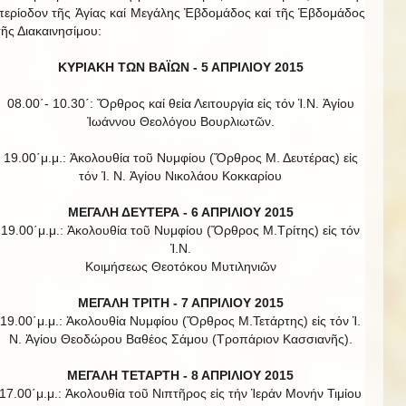
περίοδον τῆς Ἁγίας καί Μεγάλης Ἑβδομάδος καί τῆς Ἑβδομάδος
τῆς Διακαινησίμου:
ΚΥΡΙΑΚΗ ΤΩΝ ΒΑΪΩΝ -
5 ΑΠΡΙΛΙΟΥ 2015
08.00΄- 10.30΄: Ὄρθρος καί θεία Λειτουργία εἰς τόν Ἱ.Ν. Ἁγίου
Ἰωάννου Θεολόγου Βουρλιωτῶν.
19.00΄μ.μ.: Ἀκολουθία τοῦ Νυμφίου (Ὄρθρος Μ. Δευτέρας) εἰς
τόν Ἱ. Ν. Ἁγίου Νικολάου Κοκκαρίου
ΜΕΓΑΛΗ ΔΕΥΤΕΡΑ - 6 ΑΠΡΙΛΙΟΥ 2015
19.00΄μ.μ.: Ἀκολουθία τοῦ Νυμφίου (Ὄρθρος Μ.Τρίτης) εἰς τόν
Ἱ.Ν.
Κοιμήσεως Θεοτόκου Μυτιληνιῶν
ΜΕΓΑΛΗ ΤΡΙΤΗ - 7 ΑΠΡΙΛΙΟΥ 2015
19.00΄μ.μ.: Ἀκολουθία Νυμφίου (Ὄρθρος Μ.Τετάρτης) εἰς τόν Ἱ.
Ν. Ἁγίου Θεοδώρου Βαθέος Σάμου (Τροπάριον Κασσιανῆς).
ΜΕΓΑΛΗ ΤΕΤΑΡΤΗ - 8 ΑΠΡΙΛΙΟΥ 2015
17.00΄μ.μ.: Ἀκολουθία τοῦ Νιπτῆρος εἰς τήν Ἱεράν Μονήν Τιμίου