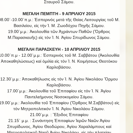
Σταυροῦ Σάμου.
ΜΕΓΑΛΗ ΠΕΜΠΤΗ - 9 ΑΠΡΙΛΙΟΥ 2015
08.00΄-10.00΄π.μ.: Ἑσπερινός μετά τῆς Θείας Λειτουργίας τοῦ Μ.
Βασιλείου, εἰς τήν Ἱ. Μ. Ζωοδόχου Πηγῆς Σάμου.
19.00΄μ.μ.: Ἀκολουθία τῶν Ἀχράντων Παθῶν (Ὄρθρος
Μ.Παρασκευῆς) εἰς τόν Ἱ. Ν. Ἁγίου Σπυρίδωνος Σάμου.
ΜΕΓΑΛΗ ΠΑΡΑΣΚΕΥΗ - 10 ΑΠΡΙΛΙΟΥ 2015
10.00΄π.μ - 12.00΄μ.μ.: Ἑσπερινός τοῦ Μ. Σαββάτου (Ἀκολουθία
Ἀποκαθηλώσεως) καί ὁμιλία εἰς τόν Ἱ. Ν. Κοιμήσεως Θεοτόκου
Καρλοβάσου.
12.30΄μ.μ.: Ἀποκαθήλωσις εἰς τόν Ἱ. Ν. Ἁγίου Νικολάου Ὅρμου
Καρλοβάσου.
17.00΄μ.μ.: Ἀκολουθία τοῦ Ἐπιταφίου εἰς τόν Ἱ. Ν. Ἁγίου
Παντελεήμονος Νοσοκομείου Σάμου.
19.00΄μ.μ.: Ἀκολουθία τοῦ Ἐπιταφίου (Ὄρθρος Μ.Σαββάτου) εἰς
τόν Μητροπολιτικόν Ἱ. Ν. Ἁγίου Νικολάου Σάμου.
21.00΄μ.μ. : Ἒξοδος Ἐπιταφίου
21.15΄ μ.μ. : Συνάντηση Ἐπιταφίων Ἱερῶν Ναῶν Ἀγίου
Σπυρίδωνος, Ἁγίου Θεοδώρου, Ἁγίου Χαραλάμπους καί
Μητροπολιτικοῦ Ναοῦ Ἁγίου Νικολάου, εἰς τήν πλατείαν