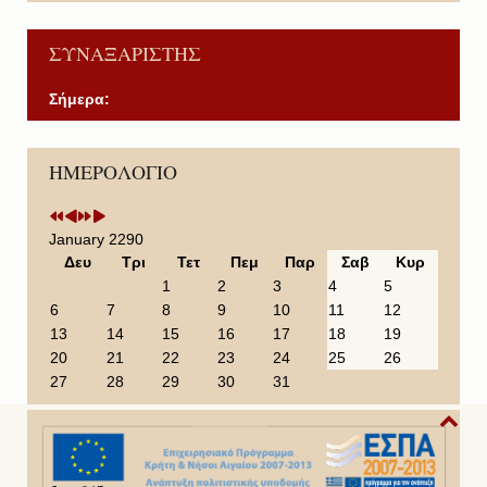
ΣΥΝΑΞΑΡΙΣΤΗΣ
Σήμερα:
P
P
N
N
ΗΜΕΡΟΛΟΓΙΟ
r
r
e
e
e
e
x
x
v
v
t
t
i
i
Y
M
January 2290
o
o
e
o
Δευ
Τρι
Τετ
Πεμ
Παρ
Σαβ
Κυρ
u
u
a
n
1
2
3
4
5
s
s
r
t
6
7
8
9
10
11
12
Y
M
h
13
14
15
16
17
18
19
e
o
20
21
22
23
24
25
26
a
n
27
28
29
30
31
r
t
h