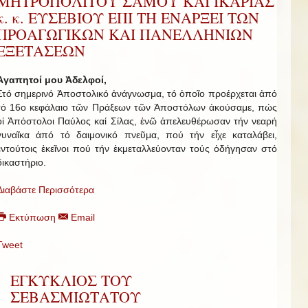
ΜΗΤΡΟΠΟΛΙΤΟΥ ΣΑΜΟΥ ΚΑΙ ΙΚΑΡΙΑΣ
κ. κ. ΕΥΣΕΒΙΟΥ ΕΠΙ ΤΗ ΕΝΑΡΞΕΙ ΤΩΝ
ΠΡΟΑΓΩΓΙΚΩΝ ΚΑΙ ΠΑΝΕΛΛΗΝΙΩΝ
ΕΞΕΤΑΣΕΩΝ
Ἀγαπητοί μου Ἀδελφοί,
Στό σημερινό Ἀποστολικό ἀνάγνωσμα, τό ὁποῖο προέρχεται ἀπό
τό 16ο κεφάλαιο τῶν Πράξεων τῶν Ἀποστόλων ἀκούσαμε, πώς
οἱ Ἀπόστολοι Παύλος καί Σίλας, ἐνῶ ἀπελευθέρωσαν τήν νεαρή
γυναῖκα ἀπό τό δαιμονικό πνεῦμα, πού τήν εἶχε καταλάβει,
ἐντούτοις ἐκεῖνοι πού τήν ἐκμεταλλεύονταν τούς ὁδήγησαν στό
δικαστήριο.
Διαβάστε Περισσότερα
Εκτύπωση
Email
Tweet
ΕΓΚΥΚΛΙΟΣ ΤΟΥ
ΣΕΒΑΣΜΙΩΤΑΤΟΥ