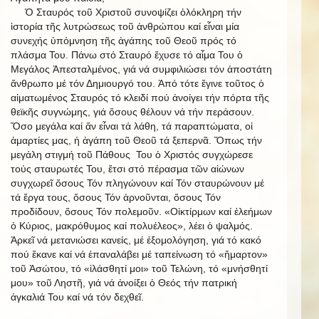
Ὁ Σταυρός τοῦ Χριστοῦ συνοψίζει ὁλόκληρη τήν
ἱστορία τῆς λυτρώσεως τοῦ ἀνθρώπου καί εἶναι μία
συνεχής ὑπόμνηση τῆς ἀγάπης τοῦ Θεοῦ πρός τό
πλάσμα Του. Πάνω στό Σταυρό ἔχυσε τό αἷμα Του ὁ
Μεγάλος Ἀπεσταλμένος, γιά νά συμφιλιώσει τόν ἀποστάτη
ἄνθρωπο μέ τόν Δημιουργό του. Ἀπό τότε ἔγινε τοῦτος ὁ
αἱματωμένος Σταυρός τό κλειδί πού ἀνοίγει τήν πόρτα τῆς
θεϊκῆς συγνώμης, γιά ὅσους θέλουν νά τήν περάσουν.
Ὅσο μεγάλα καί ἄν εἶναι τά λάθη, τά παραπτώματα, οἱ
ἁμαρτίες μας, ἡ ἀγάπη τοῦ Θεοῦ τά ξεπερνᾶ. Ὅπως τήν
μεγάλη στιγμή τοῦ Πάθους Του ὁ Χριστός συγχώρεσε
τούς σταυρωτές Του, ἔτσι στό πέρασμα τῶν αἰώνων
συγχωρεῖ ὅσους Τόν πληγώνουν καί Τόν σταυρώνουν μέ
τά ἔργα τους, ὅσους Τόν ἀρνοῦνται, ὅσους Τόν
προδίδουν, ὅσους Τόν πολεμοῦν. «Οἰκτίρμων καί ἐλεήμων
ὁ Κύριος, μακρόθυμος καί πολυέλεος», λέει ὁ ψαλμός.
Ἀρκεῖ νά μετανιώσει κανείς, μέ ἐξομολόγηση, γιά τό κακό
πού ἔκανε καί νά ἐπαναλάβει μέ ταπείνωση τό «ἥμαρτον»
τοῦ Ἀσώτου, τό «ἱλάσθητί μοι» τοῦ Τελώνη, τό «μνήσθητί
μου» τοῦ Ληστῆ, γιά νά ἀνοίξει ὁ Θεός τήν πατρική
ἀγκαλιά Του καί νά τόν δεχθεῖ.