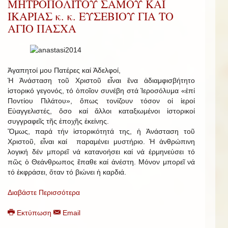
ΜΗΤΡΟΠΟΛΙΤΟΥ ΣΑΜΟΥ ΚΑΙ
ΙΚΑΡΙΑΣ κ. κ. ΕΥΣΕΒΙΟΥ ΓΙΑ ΤΟ
ΑΓΙΟ ΠΑΣΧΑ
Ἀγαπητοί μου Πατέρες καί Ἀδελφοί,
Ἡ Ἀνάσταση τοῦ Χριστοῦ εἶναι ἕνα ἀδιαμφισβήτητο
ἱστορικό γεγονός, τό ὁποῖον συνέβη στά Ἱεροσόλυμα «ἐπί
Ποντίου Πιλάτου», ὅπως τονίζουν τόσον οἱ ἱεροί
Εὐαγγελιστές, ὅσο καί ἄλλοι καταξιωμένοι ἱστορικοί
συγγραφεῖς τῆς ἐποχῆς ἐκείνης.
Ὅμως, παρά τήν ἱστορικότητά της, ἡ Ἀνάσταση τοῦ
Χριστοῦ, εἶναι καί παραμένει μυστήριο. Ἡ ἀνθρώπινη
λογική δέν μπορεῖ νά κατανοήσει καί νά ἑρμηνεύσει τό
πῶς ὁ Θεάνθρωπος ἔπαθε καί ἀνέστη. Μόνον μπορεῖ νά
τό ἐκφράσει, ὅταν τό βιώνει ἡ καρδιά.
Διαβάστε Περισσότερα
Εκτύπωση
Email