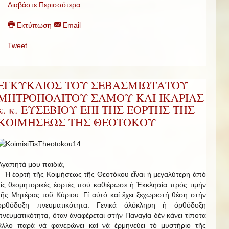
Διαβάστε Περισσότερα
Εκτύπωση
Email
Tweet
ΕΓΚΥΚΛΙΟΣ ΤΟΥ ΣΕΒΑΣΜΙΩΤΑΤΟΥ
ΜΗΤΡΟΠΟΛΙΤΟΥ ΣΑΜΟΥ ΚΑΙ ΙΚΑΡΙΑΣ
κ. κ. ΕΥΣΕΒΙΟΥ ΕΠΙ ΤΗΣ ΕΟΡΤΗΣ ΤΗΣ
ΚΟΙΜΗΣΕΩΣ ΤΗΣ ΘΕΟΤΟΚΟΥ
Ἀγαπητά μου παιδιά,
Ἡ ἑορτή τῆς Κοιμήσεως τῆς Θεοτόκου εἶναι ἡ μεγαλύτερη ἀπό
τίς θεομητορικές ἑορτές πού καθιέρωσε ἡ Ἐκκλησία πρός τιμήν
τῆς Μητέρας τοῦ Κύριου. Γί αὐτό καί ἔχει ξεχωριστή θέση στήν
ὀρθόδοξη πνευματικότητα. Γενικά ὁλόκληρη ἡ ὀρθόδοξη
πνευματικότητα, ὅταν ἀναφέρεται στήν Παναγία δέν κάνει τίποτα
ἄλλο παρά νά φανερώνει καί νά ἑρμηνεύει τό μυστήριο τῆς