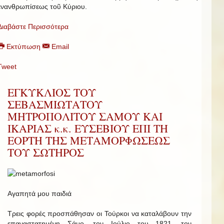
ἐνανθρωπίσεως τοῦ Κύριου.
Διαβάστε Περισσότερα
Εκτύπωση
Email
Tweet
ΕΓΚΥΚΛΙΟΣ ΤΟΥ
ΣΕΒΑΣΜΙΩΤΑΤΟΥ
ΜΗΤΡΟΠΟΛΙΤΟΥ ΣΑΜΟΥ ΚΑΙ
ΙΚΑΡΙΑΣ κ.κ. ΕΥΣΕΒΙΟΥ ΕΠΙ ΤΗ
ΕΟΡΤΗ ΤΗΣ ΜΕΤΑΜΟΡΦΩΣΕΩΣ
ΤΟΥ ΣΩΤΗΡΟΣ
Αγαπητά μου παιδιά
Τρεις φορές προσπάθησαν οι Τούρκοι να καταλάβουν την
επαναστατημένη Σάμο, τον Ιούλιο του 1821, τον