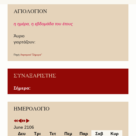
ΑΓΙΟΛΟΓΙΟΝ
η ημέρα,
η εβδομάδα του έτους
Άυριο
γιορτάζουν:
Πηγή:
Λογισμικό "Σήμερα"
ΣΥΝΑΞΑΡΙΣΤΗΣ
Σήμερα:
P
P
N
N
ΗΜΕΡΟΛΟΓΙΟ
r
r
e
e
e
e
x
x
v
v
t
t
i
i
Y
M
June 2106
o
o
e
o
Δευ
Τρι
Τετ
Πεμ
Παρ
Σαβ
Κυρ