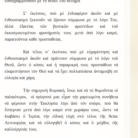
εὐθυγραμμισθοῦν μέ τό θεϊκό Του θέλημα.
Σ’ ἐκείνους, πού μέ ἐνδιαφέρον ἀκοῦν καί μέ
ἐνθουσιασμό ξεκινοῦν νά ζήσουν σύμφωνα μέ τό λόγο Του,
ἀλλά ἐξαιτίας τῶν βιοτικῶν φροντίδων καί τοῦ
ἐκκοσμικευμένου φρονήματός τους μετά ἀπό λίγο καιρό,
παραιτοῦνται κάθε προσπαθείας.
Καί τέλος σ’ ἐκείνους πού μέ εὐχαρίστηση καί
ἐνθουσιασμό ἀκοῦν καί πράττουν σύμφωνα μέ τό λόγο τοῦ
Θεοῦ, ὥστε ὁ κόπος καί ἡ παραμικρή τους προσπάθεια νά
εὐαρεστήσουν τόν Θεό καί νά ἔχει πολλαπλάσια ἀνταμοιβή σέ
εὐλογία καί χάρη.
Τήν σημερινή Κυριακή, ἴσως καί νά τό θυμοῦνται οἱ
παλαιότεροι, οἱ πρόγονοί μας εἶχαν τήν χαριτωμένη συνήθεια
νά φέρνουν στήν Ἐκκλησία λίγο ἀπό τόν σπόρο, πού θά
ἔσπερναν μετά ἀπό λίγο καιρό στά χωράφια τους, ὥστε νά
διαβάσει ὁ Ἱερέας τήν εἰδική εὐχή στό τέλος τῆς θείας
Λειτουργίας καί νά εὐλογηθεῖ ὁ κόπος καί ὁ μόχθος τῆς
καλλιέργειάς τους.