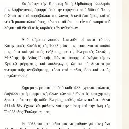
Κατ’αὐτήν τήν Κυριακή δέ ἡ Ὀρθόδοξη Ἐκκλησία
μας λαμβάνοντας ἀφορμή ἀπό τήν ἑρμηνεία, πού δίδει ὁ Ἴδιος
ὁ Χριστός στά παραβολικά του λόγια, ξεκινᾶ ἐπισήμως καί τό
νέο Ἱεραποστολικό ἔτος, κέντρο τοῦ ὁποίου εἶναι ἡ σπορά τοῦ
λόγου τοῦ Θεοῦ στίς καρδιές τῶν ἀνθρώπων.
Ἀπό σήμερα λοιπόν ξεκινοῦν οἱ κατά τόπους
Κατηχητικές Συνάξεις τῆς Ἐκκλησίας μας, τόσο γιά τά παιδιά
μας, ὅσο καί γιά τούς ἐνήλικες, μέ τίς Ἐνοριακές Συνάξεις
Μελέτης τῆς Ἁγίας Γραφῆς. Πάντοτε ὑπάρχει ἡ ἀνάγκη τῆς ἐν
Χριστῷ μόρφωσης καί παιδαγωγίας ὡς καί ἡ δυνατότητα
πνευματικῆς ἀναβάθμισης, τόσο στά παιδιά, ὅσο καί στούς
μεγαλυτέρους.
Σήμερα περισσότερο ἀπό κάθε ἄλλη χρονιά μάλιστα,
ἐπιβάλλεται ἡ συμμετοχή ὅλων τῶν παιδιῶν στίς κατηχητικές
δραστηριότητες τῆς κάθε Ἐνορίας, καθώς πλέον
ἀπό πουθενά
ἀλλοῦ δέν ἔχουν νά μάθουν
γιά τήν πίστη καί τήν ζωή τῆς
Ὀρθόδοξης Ἐκκλησίας μας.
Ἐπιβάλλεται τά παιδιά μας νά μάθουν γιά τόν
μόνο