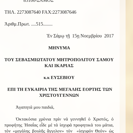
83100-ΣΑΜΟΣ
ΤΗΛ. 2273087640 FAX:2273087646
Ἀριθμ.Πρωτ. ....515........
Ἐν Σάμῳ τῇ 15ῃ Νοεμβρίου 2017
ΜΗΝΥΜΑ
ΤΟΥ ΣΕΒΑΣΜΙΩΤΑΤΟΥ ΜΗΤΡΟΠΟΛΙΤΟΥ ΣΑΜΟΥ
ΚΑΙ ΙΚΑΡΙΑΣ
κ.κ ΕΥΣΕΒΙΟΥ
ΕΠΙ ΤΗ ΕΥΚΑΙΡΙΑ ΤΗΣ ΜΕΓΑΛΗΣ ΕΟΡΤΗΣ ΤΩΝ
ΧΡΙΣΤΟΥΓΕΝΝΩΝ
Ἀγαπητά μου παιδιά,
Ὀκτακόσια χρόνια πρίν νά γεννηθεῖ ὁ Χριστός, ὁ
προφήτης Ἠσαΐας εἶδε μέ τά ἰσχυρά προφητικά του μάτια,
τόν «μεγάλης βουλῆς ἄγγελον» τόν «ἰσχυρόν Θεόν» ὡς