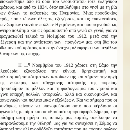
αποκλείστηκε από τα όρια του νεοσύστατου τότε ελληνικού
κράτους, και από το 1834, όταν επιβλήθηκε στο νησί με τη βία
των όπλων το καθεστώς της Ηγεμονίας. Μιας προσδοκίας
ιερής, που πτέρωνε όλες τις εξεγέρσεις και τις επαναστάσεις
των Σαμίων εναντίον πολλών Ηγεμόνων, και που περνούσε ως
όνειρο πολύτιμο και ως όραμα σεπτό από γενιά σε γενιά, για να
πραγματωθεί τελικά το Νοέμβριο του 1912, μετά από την
εξέγερση και την αντίσταση των προγόνων μας στη βία του
οθωμανικού κράτους και στην έντεχνη αδιαφορία των μεγάλων
Δυνάμεων της εποχής.
η
Η 11
Νοεμβρίου του 1912 χάρισε στη Σάμο την
ελευθερία, εξασφάλισε την εθνική, θρησκευτική και
πολιτισμική ταυτότητα των κατοίκων της και σήμανε την αρχή
της νεώτερης και σύγχρονης ιστορικής της πορείας.
Προσδιόρισε το μέλλον και τη φυσιογνωμία του νησιού και
έγινε απαρχή πολλών ιστορικών, αλλά και οικονομικών, και
κοινωνικών και πολιτισμικών εξελίξεων. Και να σήμερα που οι
συνθήκες τείνουν να υπονομεύσουν αυτό που κέρδισαν οι
αγωνιστές με αίμα και αυτοθυσιαστική προσφορά. Σήμερα, την
επίσημη αυτή ημέρα της τοπικής μας εορτής, οφείλουμε να
διατρανώσουμε την θέλησή μας για να συνεχίσει η Σάμος να
διατηρεί την ελληνορθόδοξη ταυτότητα που με τόσους αγώνες