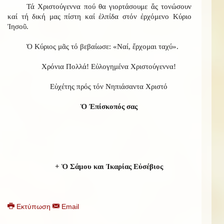
Τά Χριστούγεννα πού θα γιορτάσουμε ἄς τονώσουν
καί τή δική μας πίστη καί ἐλπίδα στόν ἐρχόμενο Κύριο
Ἰησοῦ.
Ὁ Κύριος μᾶς τό βεβαίωσε: «Ναί, ἔρχομαι ταχύ».
Χρόνια Πολλά! Εὐλογημένα Χριστούγεννα!
Εὐχέτης πρός τόν Νηπιάσαντα Χριστό
Ὁ Ἐπίσκοπός σας
+ Ὁ Σάμου και Ἰκαρίας Εὐσέβιος
Εκτύπωση
Email