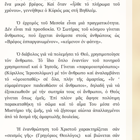
ἕνα μικρό βρέφος. Καί ὅταν «ἦλθε τό πλήρωμα τοῦ
χρόνου», γεννήθηκε ὁ Κύριός μας στή Βηθλεέμ.
Ὁ ἐρχομός τοῦ Μεσσία εἶναι μιά πραγματικότητα.
Δέν εἶναι πιά προσδοκία. Ὁ Σωτήρας τοῦ κόσμου γίνεται
ἄνθρωπος, πού ἔρχεται ἀνάμεσα στούς ἀνθρώπους ὡς
«Βρέφος ἐσπαργανωμένον», «κείμενον ἐν φάτνῃ».
Ὁ διάβολος γιά νά πολεμήσει τό Θεό, χρησιμοποίησε
τόν ἄνθρωπο. Τό ἴδιο ὅπλο ἐναντίον τοῦ πονηροῦ
χρησιμοποιεῖ καί ὁ Ἰησοῦς. Γίνεται «παρομοιοπρόσωπος»
(Κύριλλος Ἱεροσολύμων) μέ τόν ἄνθρωπο καί ἀναλαμβάνει
τό «ὁμοιοπαθές» σέ ὅλα, πλήν τῆς ἁμαρτίας, «ἵν ‘
εὐμαρέστερον παιδευθῶσιν οἱ ἄνθρωποι», δηλαδή γιά νά
ἐξοικειωθοῦν μέ τήν σωτηρία τους οἱ ἄνθρωποι, ὁ Θεός
γίνεται ὅπως ἐμεῖς. Ἐπί πλέον μᾶς ἄφησε πολύτιμη
παρακαταθήκη τό σῶμα καί τό αἷμα Του μέσα στό
Μυστήριο τῆς ζωῆς, γιά νά ζήσουμε αἰώνια ἀπαλλαγμένοι
ἀπό τά δεσμά τῆς ἁμαρτωλῆς δουλείας.
Ἡ ἐνανθρώπηση τοῦ Χριστοῦ χαρακτηρίζεται σάν
«σεισμός γῆς» (Γρηγόριος Θεολόγος) καί βιώνεται σάν