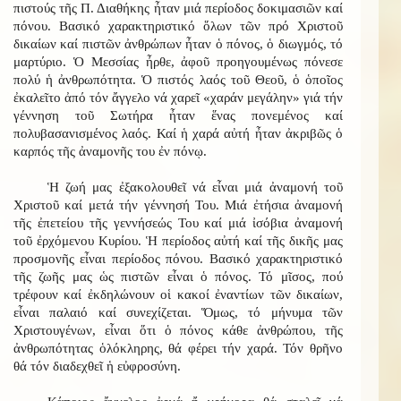
πιστούς τῆς Π. Διαθήκης ἦταν μιά περίοδος δοκιμασιῶν καί
πόνου. Βασικό χαρακτηριστικό ὅλων τῶν πρό Χριστοῦ
δικαίων καί πιστῶν ἀνθρώπων ἦταν ὁ πόνος, ὁ διωγμός, τό
μαρτύριο. Ὁ Μεσσίας ἦρθε, ἀφοῦ προηγουμένως πόνεσε
πολύ ἡ ἀνθρωπότητα. Ὁ πιστός λαός τοῦ Θεοῦ, ὁ ὁποῖος
ἐκαλεῖτο ἀπό τόν ἄγγελο νά χαρεῖ «χαράν μεγάλην» γιά τήν
γέννηση τοῦ Σωτήρα ἦταν ἕνας πονεμένος καί
πολυβασανισμένος λαός. Καί ἡ χαρά αὐτή ἦταν ἀκριβῶς ὁ
καρπός τῆς ἀναμονῆς του ἐν πόνῳ.
Ἡ ζωή μας ἐξακολουθεῖ νά εἶναι μιά ἀναμονή τοῦ
Χριστοῦ καί μετά τήν γέννησή Του. Μιά ἐτήσια ἀναμονή
τῆς ἐπετείου τῆς γεννήσεώς Του καί μιά ἰσόβια ἀναμονή
τοῦ ἐρχόμενου Κυρίου. Ἡ περίοδος αὐτή καί τῆς δικῆς μας
προσμονῆς εἶναι περίοδος πόνου. Βασικό χαρακτηριστικό
τῆς ζωῆς μας ὡς πιστῶν εἶναι ὁ πόνος. Τό μῖσος, πού
τρέφουν καί ἐκδηλώνουν οἱ κακοί ἐναντίων τῶν δικαίων,
εἶναι παλαιό καί συνεχίζεται. Ὅμως, τό μήνυμα τῶν
Χριστουγένων, εἶναι ὅτι ὁ πόνος κάθε ἀνθρώπου, τῆς
ἀνθρωπότητας ὁλόκληρης, θά φέρει τήν χαρά. Τόν θρῆνο
θά τόν διαδεχθεῖ ἡ εὐφροσύνη.