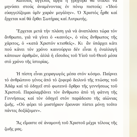
Κάποιος ἄγγελος ἀργά ἤ γρήγορα θά σταλεῖ νά
μηνύσει στούς ἀναμένοντας ἐν πόνῳ πιστούς: «Ἱδού
εὐαγγελίζομαι ὑμῖν χαράν μεγάλην». Ὁ Χριστός ἦρθε καί
ἔρχεται καί θά ἔρθει Σωτήρας καί Λυτρωτής.
Ἔρχεται μετά τήν πλάση γιά νά ἀναπλάσει τώρα τόν
ἄνθρωπο, γιά νά γίνει ὁ «καινός», ὁ νέος ἄνθρωπος τῆς
χάριτος, ὁ «κατά Χριστόν κτισθείς». Κι ἄν ὑπάρχει κάτι
πού κάνει τόν χρόνο καινούργιο δέν εἶναι ἡ ἐναλλαγή
κάποιων ἀριθμῶν, ἀλλά ἡ εἴσοδος τοῦ Υἱοῦ τοῦ Θεοῦ μέσα
στό χρόνο τῆς ἱστορίας.
Ἡ πίστη εἶναι χειραγωγός μέσα στόν κόσμο. Παίρνει
τό ἀνθρώπινο γένος ἀπό τό ζοφερό δειλινό τῆς πτώσης τοῦ
Ἀδάμ καί τό ὁδηγεῖ στό φωτεινό ὄρθρο τῆς γεννήσεως τοῦ
Χριστοῦ. Παραλαμβάνει τόν ἄνθρωπο ἀπό τή φάτνη τῆς
Γεννήσεως καί τόν ὁδηγεῖ στόν παράδεισο τῆς αἰώνιας
ζωῆς. «Οὐ φέρει τό μυστήριον ἔρευναν πίστει μόνῃ τοῦτο
πάντες δοξάζομεν».
Ἄς εἴμαστε σἐ ἀναμονή τοῦ Χριστοῦ μέχρι τέλους τῆς
ζωῆς μας.