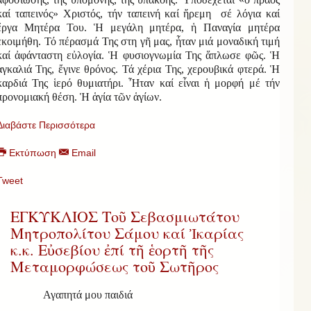
καί ταπεινός» Χριστός, τήν ταπεινή καί ἤρεμη σέ λόγια καί
ἔργα Μητέρα Του. Ἡ μεγάλη μητέρα, ἡ Παναγία μητέρα
ἐκοιμήθη. Τό πέρασμά Της στη γῆ μας, ἦταν μιά μοναδική τιμή
καί ἀφάνταστη εὐλογία. Ἡ φυσιογνωμία Της ἅπλωσε φῶς. Ἡ
ἀγκαλιά Της, ἔγινε θρόνος. Τά χέρια Της, χερουβικά φτερά. Ἡ
καρδιά Της ἱερό θυμιατήρι. Ἦταν καί εἶναι ἡ μορφή μέ τήν
προνομιακή θέση. Ἡ ἁγία τῶν ἁγίων.
Διαβάστε Περισσότερα
Εκτύπωση
Email
Tweet
ΕΓΚΥΚΛΙΟΣ Τοῦ Σεβασμιωτάτου
Μητροπολίτου Σάμου καί Ἰκαρίας
κ.κ. Εὐσεβίου ἐπί τῆ ἑορτῆ τῆς
Μεταμορφώσεως τοῦ Σωτῆρος
Α
γαπητά μου παιδιά