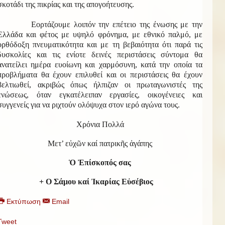
σκοτάδι της πικρίας και της απογοήτευσης.
Εορτάζουμε λοιπόν την επέτειο της ένωσης με την
Ελλάδα και φέτος με υψηλό φρόνημα, με εθνικό παλμό, με
ορθόδοξη πνευματικότητα και με τη βεβαιότητα ότι παρά τις
δυσκολίες και τις ενίοτε δεινές περιστάσεις σύντομα θα
ανατείλει ημέρα ευοίωνη και χαρμόσυνη, κατά την οποία τα
προβλήματα θα έχουν επιλυθεί και οι περιστάσεις θα έχουν
βελτιωθεί, ακριβώς όπως ήλπιζαν οι πρωταγωνιστές της
ενώσεως, όταν εγκατέλειπαν εργασίες, οικογένειες και
συγγενείς για να ριχτούν ολόψυχα στον ιερό αγώνα τους.
Χρόνια Πολλά
Μετ’ εὐχῶν καί πατρικῆς ἀγάπης
Ὁ Ἐπίσκοπός σας
+ Ο Σάμου καί Ἰκαρίας Εὐσέβιος
Εκτύπωση
Email
Tweet