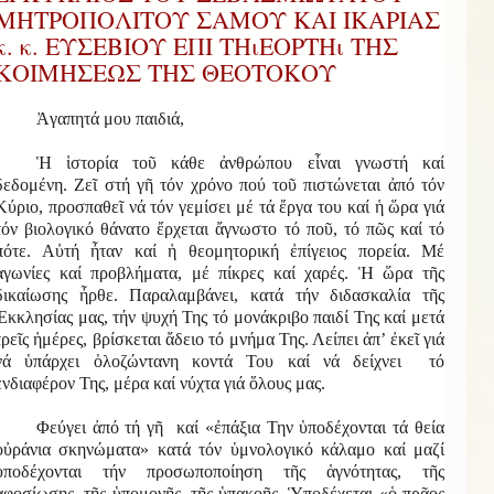
ΜΗΤΡΟΠΟΛΙΤΟΥ ΣΑΜΟΥ ΚΑΙ ΙΚΑΡΙΑΣ
κ. κ. ΕΥΣΕΒΙΟΥ ΕΠΙ ΤΗιΕΟΡΤΗι ΤΗΣ
ΚΟΙΜΗΣΕΩΣ ΤΗΣ ΘΕΟΤΟΚΟΥ
Ἀγαπητά μου παιδιά,
Ἡ ἱστορία τοῦ κάθε ἀνθρώπου εἶναι γνωστή καί
δεδομένη. Ζεῖ στή γῆ τόν χρόνο πού τοῦ πιστώνεται ἀπό τόν
Κύριο, προσπαθεῖ νά τόν γεμίσει μέ τά ἔργα του καί ἡ ὥρα γιά
τόν βιολογικό θάνατο ἔρχεται ἄγνωστο τό ποῦ, τό πῶς καί τό
πότε. Αὐτή ἦταν καί ἡ θεομητορική ἐπίγειος πορεία. Μέ
ἀγωνίες καί προβλήματα, μέ πίκρες καί χαρές. Ἡ ὥρα τῆς
δικαίωσης ἦρθε. Παραλαμβάνει, κατά τήν διδασκαλία τῆς
Ἐκκλησίας μας, τήν ψυχή Της τό μονάκριβο παιδί Της καί μετά
τρεῖς ἡμέρες, βρίσκεται ἄδειο τό μνήμα Της. Λείπει ἀπ’ ἐκεῖ γιά
νά ὑπάρχει ὁλοζώντανη κοντά Του καί νά δείχνει τό
ἐνδιαφέρον Της, μέρα καί νύχτα γιά ὅλους μας.
Φεύγει ἀπό τή γῆ καί «ἐπάξια Την ὑποδέχονται τά θεία
οὐράνια σκηνώματα» κατά τόν ὑμνολογικό κάλαμο καί μαζί
ὑποδέχονται τήν προσωποποίηση τῆς ἁγνότητας, τῆς
ἀφοσίωσης, τῆς ὑπομονῆς, τῆς ὑπακοῆς. Ὑποδέχεται «ὁ πρᾶος