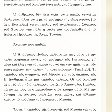
ἐνανθρώπηση τοῦ Χριστοῦ ἔγινε μέλος τοῦ Σωματός Του.
Ὁ ἄνθρωπος δέν ἔχει ἀξία γιατί ἁπλῶς γεννιέται
βιολογικά, ἀλλά γιατί με τό μυστήριο τῆς Θεογενεσίας (τό
ἅγιο βάπτισμα) γίνεται μέλος τοῦ ἀναστημένου Σώματος
τοῦ Χριστοῦ, γιατί ὅλη ἡ φύση του προσελήφθη ἀπό τό
Δεύτερο Πρόσωπο τῆς Ἁγίας Τριάδος.
Ἀγαπητά μου παιδιά,
Ὁ Ἀπόστολος Παῦλος αἰσθανόταν πώς μόνο μέ τήν
πίστη πλησιάζει κανείς τό μυστήριο τῆς Γεννήσεως, γι’
αὐτό καί ἔλεγε γιά τόν ἑαυτό του «ὁ διώκων ἡμᾶς ποτε, νῦν
εὐαγγελίζεται τήν πίστην ἥν ποτε ἐπόρθει» (Γαλ.1.23). Ἡ
περίοδος τῆς ἀναμονῆς τοῦ Μεσσία γιά τούς δικαίους τῆς
Π. Διαθήκης ἦταν μιά περίοδος πίστεως. Οἱ πρό Χριστοῦ
ἅγιοι ἔζησαν «διά πίστεως», τονίζει ὁ Ἀπόστολος Παῦλος.
Τά μάτια τους δέ σταματοῦσαν στόν κόσμο αὐτό. Μέ τήν
δύναμη τῆς πίστεως διέσχιζαν τούς αἰῶνες καί ἔβλεπαν
καθαρά τό πρόσωπο τοῦ ἐρχομένου Μεσσία.
Ὅμως ἡ περίοδος τῆς ἀναμονῆς τοῦ Μεσσία γιά τούς