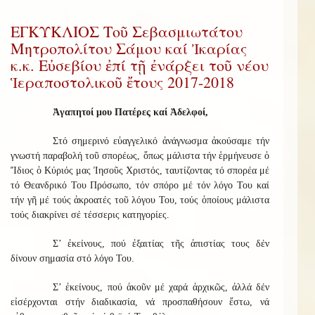
ΕΓΚΥΚΛΙΟΣ Τοῦ Σεβασμιωτάτου
Μητροπολίτου Σάμου καί Ἰκαρίας
κ.κ. Εὐσεβίου ἐπί τῇ ἐνάρξει τοῦ νέου
Ἱεραποστολικοῦ ἔτους 2017-2018
Ἀγαπητοί μου Πατέρες καί Ἀδελφοί,
Στό σημερινό εὐαγγελικό ἀνάγνωσμα ἀκούσαμε τήν
γνωστή παραβολή τοῦ σπορέως, ὅπως μάλιστα τήν ἑρμήνευσε ὁ
Ἴδιος ὁ Κύριός μας Ἰησοῦς Χριστός, ταυτίζοντας τό σπορέα μέ
τό Θεανδρικό Του Πρόσωπο, τόν σπόρο μέ τόν λόγο Του καί
τήν γῆ μέ τούς ἀκροατές τοῦ λόγου Του, τούς ὁποίους μάλιστα
τούς διακρίνει σέ τέσσερις κατηγορίες.
Σ’ ἐκείνους, πού ἐξαιτίας τῆς ἀπιστίας τους δέν
δίνουν σημασία στό λόγο Του.
Σ’ ἐκείνους, πού ἀκοῦν μέ χαρά ἀρχικῶς, ἀλλά δέν
εἰσέρχονται στήν διαδικασία, νά προσπαθήσουν ἔστω, νά