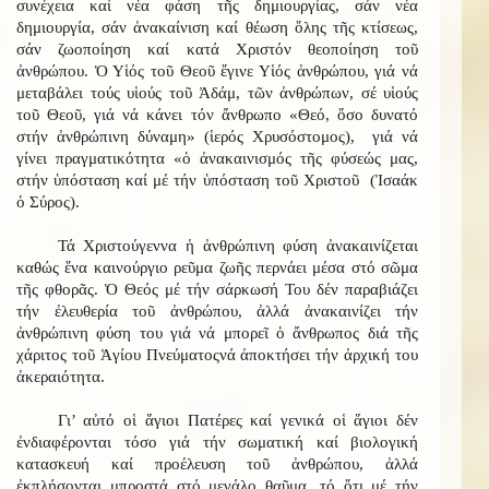
συνέχεια καί νέα φάση τῆς δημιουργίας, σάν νέα
δημιουργία, σάν ἀνακαίνιση καί θέωση ὅλης τῆς κτίσεως,
σάν ζωοποίηση καί κατά Χριστόν θεοποίηση τοῦ
ἀνθρώπου. Ὁ Υἱός τοῦ Θεοῦ ἔγινε Υἱός ἀνθρώπου, γιά νά
μεταβάλει τούς υἱούς τοῦ Ἀδάμ, τῶν ἀνθρώπων, σέ υἱούς
τοῦ Θεοῦ, γιά νά κάνει τόν ἄνθρωπο «Θεό, ὅσο δυνατό
στήν ἀνθρώπινη δύναμη» (ἱερός Χρυσόστομος), γιά νά
γίνει πραγματικότητα «ὁ ἀνακαινισμός τῆς φύσεώς μας,
στήν ὑπόσταση καί μέ τήν ὑπόσταση τοῦ Χριστοῦ (Ἰσαάκ
ὁ Σύρος).
Τά Χριστούγεννα ἡ ἀνθρώπινη φύση ἀνακαινίζεται
καθώς ἕνα καινούργιο ρεῦμα ζωῆς περνάει μέσα στό σῶμα
τῆς φθορᾶς. Ὁ Θεός μέ τήν σάρκωσή Του δέν παραβιάζει
τήν ἐλευθερία τοῦ ἀνθρώπου, ἀλλά ἀνακαινίζει τήν
ἀνθρώπινη φύση του γιά νά μπορεῖ ὁ ἄνθρωπος διά τῆς
χάριτος τοῦ Ἁγίου Πνεύματοςνά ἀποκτήσει τήν ἀρχική του
ἀκεραιότητα.
Γι’ αὐτό οἱ ἅγιοι Πατέρες καί γενικά οἱ ἅγιοι δέν
ἐνδιαφέρονται τόσο γιά τήν σωματική καί βιολογική
κατασκευή καί προέλευση τοῦ ἀνθρώπου, ἀλλά
ἐκπλήσονται μπροστά στό μεγάλο θαῦμα, τό ὅτι μέ τήν