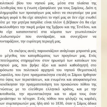
πολιτικού βίου του νησιού μας, μέσα στα πλαίσια της
ελευθερίας που η ένωση εξασφάλισε για τους Σαμίους. Διότι η
πλημμυρίδα των προσφύγων μας κάνει να σκεφτούμε για μια
ακόμη φορά τι θα είχε απογίνει το νησί μας αν δεν είχε ενωθεί
τότε με την μητέρα πατρίδα: είναι πλέον ή βέβαιον ότι θα είχε
ακολουθήσει την πικρή μοίρα της Ίμβρου και της Τενέδου, και
θα είχε καταποντιστεί στα κύματα των γεωπολιτικών
κλυδωνισμών που συντάραξαν, και συνεχίζουν να
συνταράζουν, την ευρύτερη περιοχή μας.
Οι σκέψεις αυτές παρουσιάζουν ανάγλυφο μπροστά μας
το μέγεθος του κατορθώματος των προγόνων μας. Ενός
επιτεύγματος στηριγμένου στον ηρωισμό των κατοίκων του
νησιού μας, που βρήκε άξιο και ικανό καθοδηγητή στο
πρόσωπο του πολιτικού αρχηγού του νησιού Θεμιστοκλή
Σοφούλη, που έγινε πραγματικότητα επειδή οι Σάμιοι ήρθησαν
στο ύψος των περιστάσεων, και ενωμένοι και αποφασισμένοι
διεκδίκησαν την πραγματοποίηση του προαιώνιου πόθου της
ενώσεως με το ελεύθερο ελληνικό κράτος, και με την
αυτοθυσία, την αγωνιστικότητα και το αίμα τους όταν
χρειάστηκε το πέτυχαν. Ενός πόθου που φλόγιζε τις καρδιές
των συμπατριωτών μας ήδη από το 1830, όταν η Σάμος άδικα