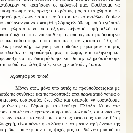
κατάφεραν να κρατήσουν οι πρόγονοί μας. Οφείλουμε να
επισημάνουμε στις αρχές του κράτους μας ότι τα χώματα του
νησιού μας έχουν ποτιστεί από το αίμα εκατοντάδων Σαμίων
που πέθαναν για να κρατηθεί η Σάμος ελεύθερη, και ότι γι’ αυτό
είναι χώματα ιερά, που αξίζουν σεβασμό, τιμή αλλά και
υποστήριξη και ότι είναι και δική μας απαράγραπτη απόφαση να
τα υπερασπιστούμε όποτε και όπως αν χρειαστεί. Ότι, σε
τελική ανάλυση, ελληνική και ορθόδοξη κράτησαν και μας
παρέδωσαν οι προπάτορές μας τη Σάμο, και ελληνική και
ορθόδοξη θα την διατηρήσουμε και θα την κληροδοτήσουμε
στα παιδιά μας, όσες θυσίες κι αν χρειαστούν γι’ αυτό.
Αγαπητά μου παιδιά
Μόνον έτσι, μόνο υπό αυτές τις προϋποθέσεις και με
αυτές τις συνθήκες και τις προοπτικές έχει πραγματικό νόημα ο
σημερινός εορτασμός, έχει αξία και σημασία να εορτάζουμε
την ένωση της Σάμου με το ελεύθερη Ελλάδα. Κι αν στα
χρόνια αυτά που πέρασαν οι κρατικές πολιτικές και πρακτικές
έφεραν κάποτε το νησί μας και τους κατοίκους του σε θέση
δυσχερή, είναι πάντα η ακλόνητη πίστη στην ιερή έννοια της
πατρίδας που θερμαίνει τις ψυχές μας και διώχνει μακριά το