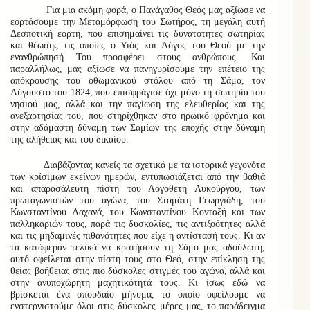
Για μια ακόμη φορά, ο Πανάγαθος Θεός μας αξίωσε να
εορτάσουμε την Μεταμόρφωση του Σωτήρος, τη μεγάλη αυτή
Δεσποτική εορτή, που επισημαίνει τις δυνατότητες σωτηρίας
και θέωσης τις οποίες ο Υιός και Λόγος του Θεού με την
ενανθρώπησή Του προσφέρει στους ανθρώπους. Και
παραλλήλως, μας αξίωσε να πανηγυρίσουμε την επέτειο της
απόκρουσης του οθωμανικού στόλου από τη Σάμο, τον
Αύγουστο του 1824, που επισφράγισε όχι μόνο τη σωτηρία του
νησιού μας, αλλά και την παγίωση της ελευθερίας και της
ανεξαρτησίας του, που στηρίχθηκαν στο ηρωικό φρόνημα και
στην αδάμαστη δύναμη των Σαμίων της εποχής στην δύναμη
της αλήθειας και του δικαίου.
Διαβάζοντας κανείς τα σχετικά με τα ιστορικά γεγονότα
των κρίσιμων εκείνων ημερών, εντυπωσιάζεται από την βαθιά
και απαρασάλευτη πίστη του Λογοθέτη Λυκούργου, των
πρωταγωνιστών του αγώνα, του Σταμάτη Γεωργιάδη, του
Κωνσταντίνου Λαχανά, του Κωνσταντίνου Κονταξή και των
παλληκαριών τους, παρά τις δυσκολίες, τις αντιξοότητες αλλά
και τις μηδαμινές πιθανότητες που είχε η αντίστασή τους. Κι αν
τα κατάφεραν τελικά να κρατήσουν τη Σάμο μας αδούλωτη,
αυτό οφείλεται στην πίστη τους στο Θεό, στην επίκληση της
θείας βοήθειας στις πιο δύσκολες στιγμές του αγώνα, αλλά και
στην ανυποχώρητη μαχητικότητά τους. Κι ίσως εδώ να
βρίσκεται ένα σπουδαίο μήνυμα, το οποίο οφείλουμε να
ενστερνιστούμε όλοι στις δύσκολες μέρες μας, το παράδειγμα