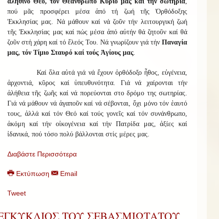
ἀληθινό Θεό, τόν Θεάνθρωπο Κύριό μας καί τήν σωτηρία
,
πού μᾶς προσφέρει μέσα ἀπό τή ζωή τῆς Ὀρθόδοξης
Ἐκκλησίας μας. Νά μάθουν καί νά ζοῦν τήν λειτουργική ζωή
τῆς Ἐκκλησίας μας καί πώς μέσα ἀπό αὐτήν θά ζητοῦν καί θά
ζοῦν στή χάρη καί τό ἔλεός Του. Νά γνωρίζουν γιά τήν
Παναγία
μας, τόν Τίμιο Σταυρό καί τούς Ἁγίους μας
.
Καί ὅλα αὐτά γιά νά ἔχουν ὀρθόδοξο ἦθος, εὐγένεια,
ἀρχοντιά, κῦρος καί ὑπευθυνότητα. Γιά νά χαίρονται τήν
ἀλήθεια τῆς ζωῆς καί νά πορεύονται στο δρόμο της σωτηρίας.
Γιά νά μάθουν νά ἀγαποῦν καί νά σέβονται, ὄχι μόνο τόν ἑαυτό
τους, ἀλλά καί τόν Θεό καί τούς γονεῖς καί τόν συνάνθρωπο,
ἀκόμη καί τήν οἰκογένεια καί τήν Πατρίδα μας, ἀξίες καί
ἰδανικά, πού τόσο πολύ βάλλονται στίς μέρες μας.
Διαβάστε Περισσότερα
Εκτύπωση
Email
Tweet
ΕΓΚΥΚΛΙΟΣ ΤΟΥ ΣΕΒΑΣΜΙΩΤΑΤΟΥ