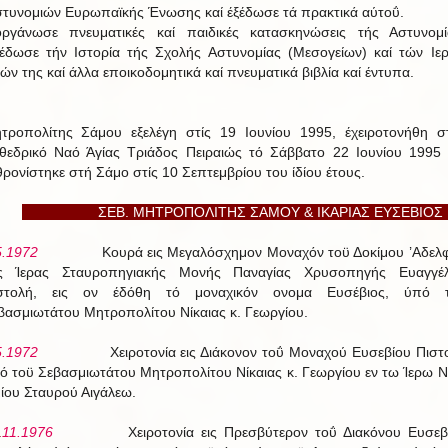
στυνομιών Ευρωπαϊκής Ένωσης καί έξέδωσε τά πρακτικά αύτοΰ.
οργάνωσε πνευματικές καί παιδικές κατασκηνώσεις τής Αστυνομί
έδωσε τήν Ιστορία τής Σχολής Αστυνομίας (Μεσογείων) καί τών Ιε
ών της καί άλλα εποικοδομητικά καί πνευματικά βιβλία καί έντυπα.
τροπολίτης Σάμου εξελέγη στίς 19 Ιουνίου 1995, έχειροτονήθη σ
θεδρικό Ναό Άγίας Τριάδος Πειραιώς τό Σάββατο 22 Ιουνίου 1995 
θρονίστηκε στή Σάμο στίς 10 Σεπτεμβρίου του ίδίου έτους.
ΣΕΒ. ΜΗΤΡΟΠΟΛΙΤΗΣ ΣΑΜΟΥ & ΙΚΑΡΙΑΣ ΕΥΣΕΒΙ
5.1972
Κουρά εις Μεγαλόσχημον Μοναχόν τοϋ Δοκίμου ’Αδελ
ς Ίερας Σταυροπηγιακής Μονής Παναγίας Χρυσοπηγής Ευαγγέ
στολή, εις ον έδόθη τό μοναχικόν ονομα Ευσέβιος, ύπό 
βασμιωτάτου Μητροπολίτου Νίκαιας κ. Γεωργίου.
5.1972
Χειροτονία εις Διάκονον τοΰ Μοναχού Ευσεβίου Πιστ
ό τοϋ Σεβασμιωτάτου Μητροπολίτου Νίκαιας κ. Γεωργίου εν τω Ίερω 
μίου Σταυρού Αιγάλεω.
.
11.1976
Χειροτονία εις Πρεσβύτερον τοΰ Διακόνου Ευσεβ