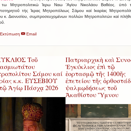
 τω Μητροπολιτικώ Ίερω Ναω 'Αγίου Νικολάου Βαθέος. ύπό 
ποτηρητοΰ τής Ίερας Μητροπόλεως Σάμου καί Ικαρίας Μητροπολί
ου κ. Διονυσίου, συμπροσευχομένων πολλών Μητροπολιτών καί πλήθ
οΰ.
Εκτύπωση
Email
ΚΥΚΛΙΟΣ Τοῦ
Πατριαρχικὴ καὶ Συνο
ασμιωτάτου
Ἐγκύκλιος ἐπὶ τῷ
ροπολίτου Σάμου καί
ἑορτασμῷ τῆς 1400ῆς
ρίας κ.κ. ΕΥΣΕΒΙΟΥ
ἐπετείου τῆς ὀρθοστά
 τῷ Ἁγίῳ Πάσχᾳ 2026
ψαλμῳδήσεως τοῦ
Ἀκαθίστου Ὕμνου