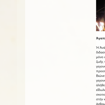
Ἀγαπη
Ἡ Ἀνά
διδασ
μόνο 
ζωῆς 
γεγον
προοπ
Βιώνε
γεγον
ἀλήθε
εἴδωλ
σκοτι
στήν 
ἀνθρω