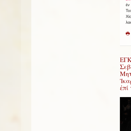
έν
Το
Χί
λα
ΕΓ
Σεβ
Μητ
Ἰκα
ἐπί