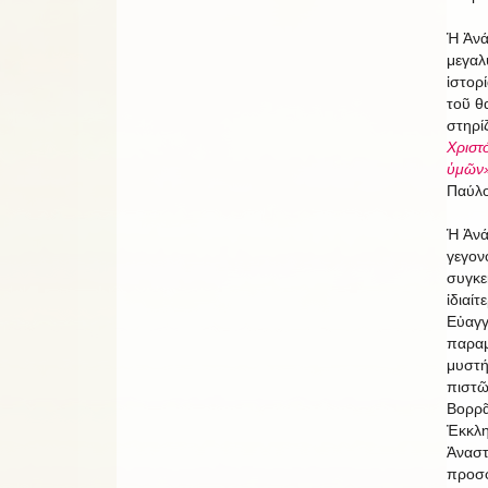
Ἡ Ἀνά
μεγαλ
ἱστορί
τοῦ θ
στηρί
Χριστό
ὑμῶν
Παύλος
Ἡ Ἀνά
γεγον
συγκε
ἰδιαίτ
Εὐαγγ
παραμ
μυστή
πιστῶ
Βορρᾶ
Ἐκκλη
Ἀναστ
προσφ