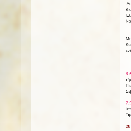
'Α
Δι
Έξ
Να
Μη
Κα
εν
6.
τή
Πι
Σε
7.
ύπ
Τι
28