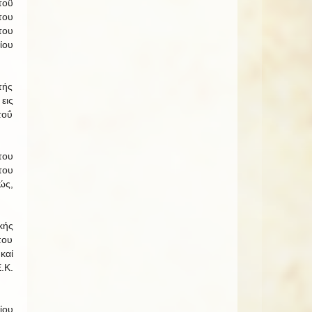
τοΰ
του
του
ίου
τής
εις
τοΰ
του
του
ώς,
κής
που
καί
.Κ.
ίου