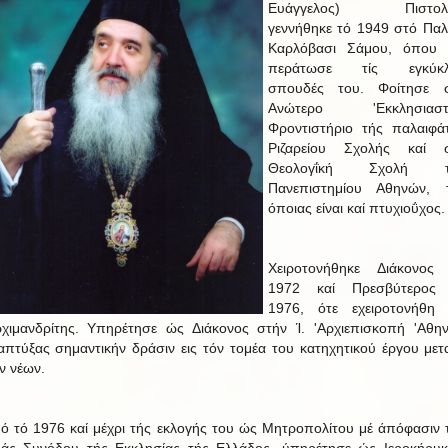
Ευάγγελος) Πιστολή
γεννήθηκε τό 1949 στό Παλ
Καρλόβασι Σάμου, όπου 
περάτωσε τίς εγκύκλ
σπουδές του. Φοίτησε 
Ανώτερο 'Εκκλησιαστ
Φροντιστήριο τής παλαιφά
Ριζαρείου Σχολής καί 
Θεολογΐκή Σχολή τ
Πανεπιστημίου Αθηνών, 
όποιας είναι καί πτυχιοΰχος.
Χειροτονήθηκε Διάκονος
1972 καί Πρεσβύτερος
1976, ότε εχειροτονήθη 
ρχιμανδρίτης. Υπηρέτησε ώς Διάκονος στήν Ί. 'Αρχιεπισκοπή 'Αθη
απτύξας σημαντικήν δράσιν εις τόν τομέα του κατηχητικού έργου μετ
ν νέων.
ό τό 1976 καί μέχρι τής εκλογής του ώς Μητροπολίτου μέ άπόφασιν 