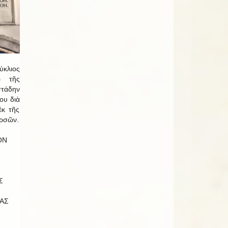
κλιος
ῷ τῆς
τάδην
ου διὰ
ἐκ τῆς
ερσῶν.
ΟΝ
Σ
ΑΣ