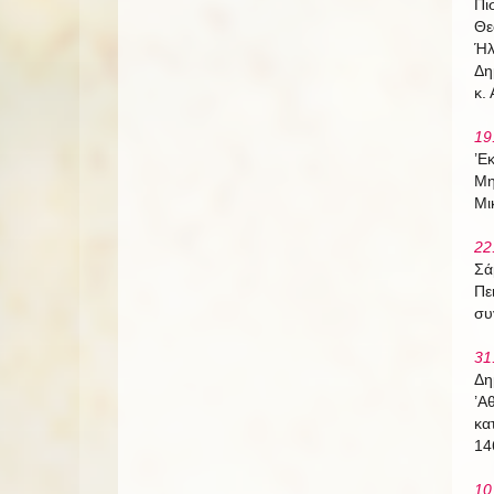
Πι
Θε
Ήλ
Δη
κ.
19
’Ε
Μη
Μι
22
Σά
Πε
συ
31
Δη
’Α
κα
14
10