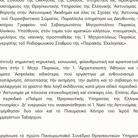
ράς Συνόδου τής Εκκλησίας τής Ελλάδος, ύπηρέτησε ώς Ιεροκήρυκ
οϊστάμενος τής Θρησκευτικής Υπηρεσίας τής Ελληνικής 'Αστυνομίας 
θηγητής στήν 'Αστυνομική 'Ακαδημία καί όλες τίς Σχολές τής 'Αστυνομ
ί τοΰ Πυροσβεστικού Σώματος. Παράλληλα ύπηρέτησε ώς Διευθυντής 
ιαιτέρου Γραφείου τοΰ Σεβασμιωτάτου Μητροπολίτου Πειραιώς
λλινίκου. Υπεύθυνος στόν τομέα τών ιερατικών κλήσεων, πνευματικός 
ομολόγος τής νεανικής προσπαθείας τής Ί. Μητροπόλεως Πειραιώς 
νεργάτης τοΰ Ραδιοφωνικού Σταθμού τής «Πειραϊκής 'Εκκλησίας».
νέπτυξε σημαντική κηρυκτική, κοινωνική, φιλανθρωπική καί ιεραποστολ
άση στήν Ί. Μητρ. Πειραιώς, τήν Ί. 'Αρχιεπισκοπή 'Αθηνών καί 
ματα 'Ασφαλείας ειδικότερα, πού εργάστηκε μέ ενθουσιασμό 
ταπάρνηση. άποσπάσας τήν εκτίμηση, τήν αγάπη καί τό σεβασμό το
αλλιέργησε τό γραπτό θείο λόγ0 έκδίδοντας κατά μήνα ειδικό περιοδικό 
ν 'Αστυνομία μέ πλούσια εποικοδομητική καί επίκαιρη ύλη. Επίσης ίδρ
 περιοδικό «Παλμοί της Θρησκευτικής Υπηρεσίας της Ελληνι
τυνομίας». Δι' ενεργειών του ανακαινίσθηκαν οί Ί. Ναοί τής Αστυνομίας 
εγέρθησαν δυο νέοι καί τό Πνευματικό Κέντρο τοϋ Ίεροΰ Ν
μμεγίστων Ταξιαρχών.
οργάνωσε τό πρώτο Πανευρωπαϊκό Συνέδριο Θρησκευτικών Υπηρεσ