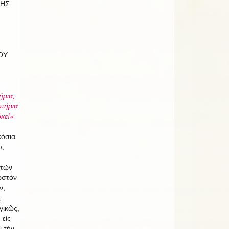
ΧΗΣ
ΟΥ
ήρια,
στήρια
κε!»
κόσια
υ,
 τῶν
ωστὸν
ν,
,
γικῶς,
 εἰς
ὶ τὴν