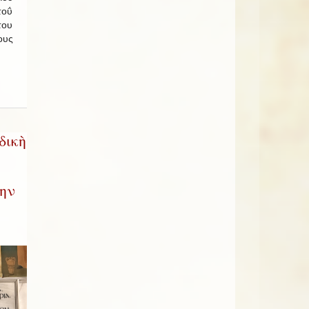
τοΰ
του
ους
δικὴ
δην