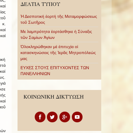
ας,
ΔΕΛΤΙΑ ΤΥΠΟΥ
καί
ίας
Ἡ Δεσποτική ἑορτή τῆς Μεταμορφώσεως
τοΰ
τοῦ Σωτῆρος
 κ.
καί
Με λαμπρότητα ἑορτάσθηκε ἡ Σύναξις
καί
τῶν Σαμίων Ἁγίων
Ὁλοκληρώθηκαν μὲ ἐπιτυχία οἱ
κατασκηνώσεις τῆς Ἱερᾶς Μητροπόλεώς
μας
ική
στά
ΕΥΧΕΣ ΣΤΟΥΣ ΕΠΙΤΥΧΟΝΤΕΣ ΤΩΝ
καί
ΠΑΝΕΛΛΗΝΙΩΝ
υς.
γιά
υσε
κής
ΚΟΙΝΩΝΙΚΗ ΔΙΚΤΥΩΣΗ
καί
αοΰ
ιών