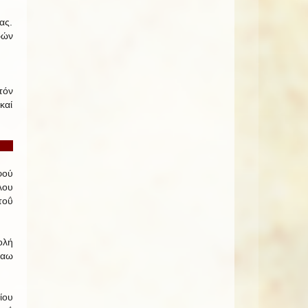
ας.
ρών
τόν
καί
ΟΣ
φού
λου
τοΰ
ολή
Ναω
ίου