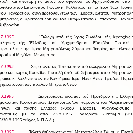
στολή καί άπονομή εις αυτόν τοϋ όφφικίου τοϋ Αρχιμανδρίτου, ύπό 
οφιλεστάτου Επισκόπου Ρωγών κ. Καλλινίκου, εν τω Ίερω Ναω Προφή
ιού Παγκρατίου, συγχειροτονούντων τών, Σεβασμιωτάτου Μητροπολί
μητριάδος κ. Χριστοδούλου καί τοΰ Θεοφιλεστάτου Επισκόπου Ταλαντ
 Αμβροσίου.
.7.1995
'Εκλογή ύπό τής Ίερας Συνόδου τής Ιεραρχίας 
κκλησίας τής 'Ελλάδος τοϋ ’Αρχιμανδρίτου Εύσεβίου Πιστολή 
τροπολίτην τής Ίερας Μητροπόλεως Σάμου καί ’Ικαρίας, καί τέλεσις 
κροϋ καί Μεγάλου Μηνύματος.
.7.1995
Χειροτονία εις ’Επίσκοπον τοϋ εκλεγμένου Μητροπολί
μου καί Ικαρίας Εύσεβίου Πιστολή ύπό τοΰ Σεβασμιωτάτου Μητροπολί
ιραιώς κ. Καλλινίκου έν τω Καθεδρικώ Ίερω Ναω 'Αγίας Τριάδος Πειραι
γχειροτονούντων πολλών Μητροπολιτών.
.8.1995
Διαβεβαίωσις ένώπιον τοΰ Προέδρου τής Ελληνι
μοκρατίας Κωνσταντίνου Στεφανόπουλου παρουσία τοΰ ’Αρχιεπισκό
θηνών καί πάσης Ελλάδος (κυροϋ) Σεραφείμ. Άναγνωρισθείς 
τασταθείς μέ τό άπό 23.8.1995 Προεδρικόν Διάταγμα (Φ.Ε
6/30.8.1995 τεϋχος Ν.Π.Δ.Δ.).
.9.1995
Τελετή ένθρονίσεως τοϋ Μητροπολίτου Σάμου κ. Εύσεβ