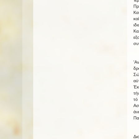
Ίε
Πρ
Κα
κα
ιδ
Κα
εξ
συ
'Α
δρ
Σώ
αύ
Έκ
τή
τό
Ασ
άν
Πα
Δι