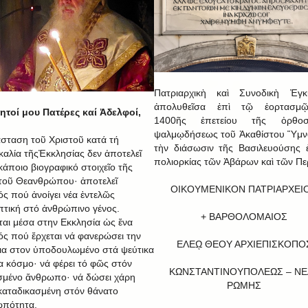
Πατριαρχικὴ καὶ Συνοδικὴ Ἐγκύ
ἀπολυθεῖσα ἐπὶ τῷ ἑορτασμ
τοί μου Πατέρες καί Ἀδελφοί,
1400ῆς ἐπετείου τῆς ὀρθοσ
ψαλμῳδήσεως τοῦ Ἀκαθίστου Ὕμν
σταση τοῦ Χριστοῦ κατά τή
τὴν διάσωσιν τῆς Βασιλευούσης 
καλία τῆςἘκκλησίας δεν ἀποτελεῖ
πολιορκίας τῶν Ἀβάρων καὶ τῶν Π
κάποιο βιογραφικό στοιχεῖο τῆς
τοῦ Θεανθρώπου· ἀποτελεῖ
ΟΙΚΟΥΜΕΝΙΚΟΝ ΠΑΤΡΙΑΡΧΕΙ
ός πού ἀνοίγει νέα ἐντελῶς
τική στό ἀνθρώπινο γένος.
+ ΒΑΡΘΟΛΟΜΑΙΟΣ
ται μέσα στην Εκκλησία ὡς ἕνα
ός πού ἔρχεται νά φανερώσει την
ΕΛΕῼ ΘΕΟΥ ΑΡΧΙΕΠΙΣΚΟΠΟ
ια στον ὑποδουλωμένο στά ψεύτικα
α κόσμο· νά φέρει τό φῶς στόν
ΚΩΝΣΤΑΝΤΙΝΟΥΠΟΛΕΩΣ – ΝΕ
σμένο ἄνθρωπο· νά δώσει χάρη
ΡΩΜΗΣ
καταδικασμένη στόν θάνατο
πότητα.