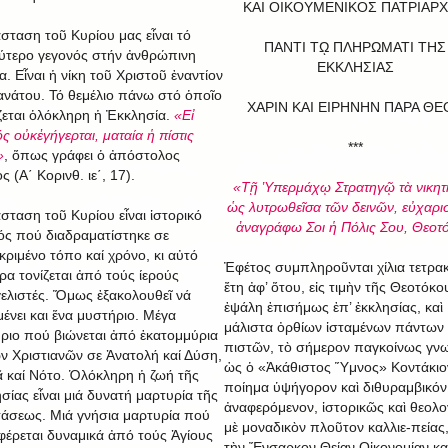
ΚΑΙ ΟΙΚΟΥΜΕΝΙΚΟΣ ΠΑΤΡΙΑΡ
σταση τοῦ Κυρίου μας εἶναι τό
ΠΑΝΤΙ Τῼ ΠΛΗΡΩΜΑΤΙ ΤΗΣ
ύτερο γεγονός στήν ἀνθρώπινη
ΕΚΚΛΗΣΙΑΣ
α. Εἶναι ἡ νίκη τοῦ Χριστοῦ ἐναντίον
ανάτου. Τό θεμέλιο πάνω στό ὁποῖο
ΧΑΡΙΝ ΚΑΙ ΕΙΡΗΝΗΝ ΠΑΡΑ ΘΕ
ζεται ὁλόκληρη ἡ Ἐκκλησία.
«Εἰ
ς οὐκἐγήγερται, ματαία ἡ πίστις
***
»
, ὅπως γράφει ὁ ἀπόστολος
 (Α΄ Κορινθ. ιε΄, 17).
«Τῇ Ὑπερμάχῳ Στρατηγῷ τὰ νικητ
ὡς λυτρωθεῖσα τῶν δεινῶν, εὐχαρι
σταση τοῦ Κυρίου εἶναι ἱστορικό
ἀναγράφω Σοι ἡ Πόλις Σου, Θεοτό
ός πού διαδραματίστηκε σε
κριμένο τόπο καί χρόνο, κι αὐτό
Ἐφέτος συμπληροῦνται χίλια τετρα
ερα τονίζεται ἀπό τούς ίερούς
ἔτη ἀφ’ ὅτου, εἰς τιμὴν τῆς Θεοτόκο
ελιστές. Ὅμως ἐξακολουθεῖ νά
ἐψάλη ἐπισήμως ἐπ’ ἐκκλησίας, καὶ
ένει και ἕνα μυστήριο. Μέγα
μάλιστα ὀρθίων ἱσταμένων πάντων
ριο πού βιώνεται ἀπό ἑκατομμύρια
πιστῶν, τὸ σήμερον παγκοίνως γν
ν Χριστιανῶν σε Ἀνατολή καί Δύση,
ὡς ὁ «Ἀκάθιστος Ὕμνος» Κοντάκιο
 καί Νότο. Ὁλόκληρη ἡ ζωή τῆς
ποίημα ὑψήγορον καὶ διθυραμβικόν
σίας εἶναι μιά δυνατή μαρτυρία τῆς
ἀναφερόμενον, ἱστορικῶς καὶ θεολο
άσεως. Μιά γνήσια μαρτυρία πού
μὲ μοναδικὸν πλοῦτον καλλιε-πείας,
έρεται δυναμικά ἀπό τούς Ἁγίους
τὴν Ἔνσαρκον Θείαν Οἰκονομίαν κα