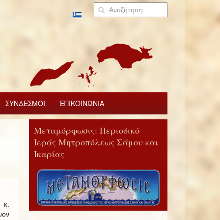
ΣΥΝΔΕΣΜΟΙ
ΕΠΙΚΟΙΝΩΝΙΑ
Μεταμόρφωσις: Περιοδικό
Ιεράς Μητροπόλεως Σάμου και
Ικαρίας
 κ.
ον