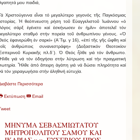
Ἀγαπητά μου παιδιά,
Τά Χριστούγεννα εἶναι τό μεγαλύτερο γεγονός τῆς Παγκόσμιας
Ἱστορίας. Ἡ θεόπνευστη ρήση τοῦ Εὐαγγελιστοῦ Ἰωάννου «ὁ
Λόγος σάρξ ἐγένετο καί ἐσκήνωσεν ἐν ἡμῖν» ἀποτελεῖ τόν
μεγαλύτερο σταθμό στήν πορεία τοῦ ἀνθρωπίνου γένους. «Ὁ
Θεός ἐφανερώθη ἐν σαρκί» (Α΄Τιμ. γ 16), «ἐπί τῆς γῆς ὤφθη καί
τοῖς ἀνθρώποις συνανεστράφη» (Δοξαστικόν Θεοτοκίον
Ἑσπερινοῦ Κυριακῆς πλ.δ΄). Ὁ Θεός ἦλθε γιά τόν ἄνθρωπο.
Ἦλθε γιά νά τόν ὁδηγήσει στήν λύτρωση καί τήν πραγματική
σωτηρία. Ἦλθε ἀπό ἄπειρη ἀγάπη γιά νά δώσει πληρότητα καί
νά τόν χειραγωγήσει στήν ἀληθινή εὐτυχία.
Διαβάστε Περισσότερα
Εκτύπωση
Email
Tweet
ΜΗΝΥΜΑ ΣΕΒΑΣΜΙΩΤΑΤΟΥ
ΜΗΤΡΟΠΟΛΙΤΟΥ ΣΑΜΟΥ ΚΑΙ
ΙΚΑΡΙΑΣ κ.κ. ΕΥΣΕΒΙΟΥ ΠΡΟΣ