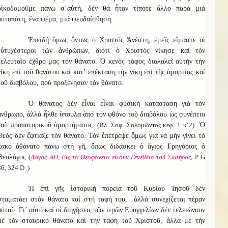
οἰκοδομοῦμε πάνω σ’αὐτή, δέν θά ἦταν τίποτε ἄλλο παρά μιά
αὐταπάτη, ἕνα ψέμα, μιά ψευδαίσθηση.
Ἐπειδή ὅμως ὄντως ὁ Χριστός Ἀνέστη, ἐμεῖς εἴμαστε οἱ
εὐτυχέστεροι τῶν ἀνθρώπων, διότι ὁ Χριστός νίκησε καί τόν
τελευταῖο ἐχθρό μας τόν θάνατο. Ὁ κενός τάφος διαλαλεῖ αὐτήν τήν
νίκη ἐπί τοῦ θανάτου καί κατ’ ἐπέκταση τήν νίκη ἐπί τῆς ἁμαρτίας καί
τοῦ διαβόλου, πού προξένησαν τόν θάνατο.
Ὁ θάνατος δέν εἶναι εἶναι φυσική κατάσταση γιά τόν
ἄνθρωπο, ἀλλά ἦλθε ὕπουλα ἀπό τόν φθόνο τοῦ διαβόλου ὡς συνέπεια
τοῦ προπατορικοῦ ἁμαρτήματος.
(Βλ. Σοφ. Σολομῶντος κεφ. 1 κ΄2)
Ὁ
Θεός δέν ἔφτιαξε τόν θάνατο. Τόν ἐπέτρεψε ὅμως γιά νά μήν γίνει τό
κακό ἀθάνατο πάνω στή γῆ, ὅπως διδάσκει ὁ ἅγιος Γρηγόριος ὁ
Θεολόγος
(
Λόγος ΑΠ, Εις τα Θεοφάνεια είτουν Γενέθλια τοῦ Σωτήρος,
Ρ G
36, 324 D .)
Ἡ ἐπί γῆς ἱστορική πορεία τοῦ Κυρίου Ἰησοῦ δέν
σταματάει στόν θάνατο καί στή ταφή του, ἀλλά συνεχίζεται πέραν
αὐτοῦ. Γι’ αὐτό καί οἱ διηγήσεις τῶν ἱερῶν Εὐαγγελίων δέν τελειώνουν
μέ τόν σταυρικό θάνατο καί τήν ταφή τοῦ Χριστοῦ, ἀλλά μέ τήν