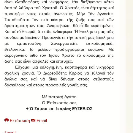
εἶναι ἐλπιδοφόρες καί νικηφόρες, ἐάν διεξάγονται κάτω
ἀπό τό λάβαρο τοῦ Χριστοῦ. Ὁ Χριστός εἶναι ἀήττητος καί
προσφέρει νίκες στούς ἀγωνιστές. Μήν Τόν ἀγνοεῖτε.
Τοποθετῆστε Τόν στό κέντρο τῆς ζωῆς σας καί τῶν
δραστηριοτήτων σας. Ἀναμφίβολα θά εἶσθε κερδισμένοι.
Καί αὐτό θεωρῶ, ὅτι σᾶς ἐνδιαφέρει. Ἡ Ἐκκλησία μας σᾶς
συνδέει μέ Ἐκεῖνον. Προσεγγίστε τήν τοπική μας Ἐκκλησία
μέ ἐμπιστοσύνη. Συνεργαστεῖτε ἐπικοδομητικά,
ἐθελοντικά. Τό μέλλον προδιαγράφεται εὐοίωνο. Μέ
ἀκρογωνιαῖο λίθο τόν Ἰησοῦ Χριστό τό οἰκοδόμημα τῆς
ζωῆς σᾶς εἶναι ἀσφαλές καί ἐπιτυχές.
Εὔχομαι μιά εὐλογημένη, καρποφόρα καί νικηφόρα
σχολική χρονιά. Ὁ Δωρεοδότης Κύριος νά εὐλογεῖ τόν
ἀγώνα σας καί νά δίνει δύναμη στούς σεβαστούς
δασκάλους καί στούς προσφιλεῖς γονεῖς σας.
Μέ πατρική ἀγάπη
Ὁ Ἐπίσκοπός σας
+ Ὁ Σάμου καί Ἰκαρίας ΕΥΣΕΒΙΟΣ
Εκτύπωση
Email
Tweet