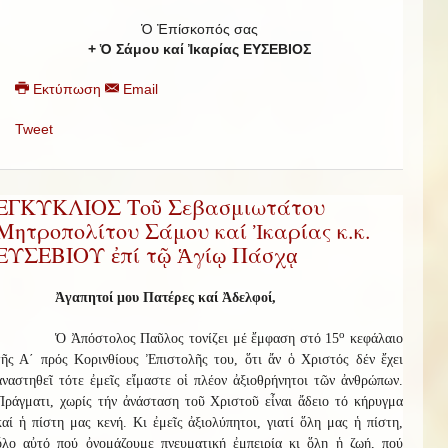
Ὁ Ἐπίσκοπός σας
+ Ὁ Σάμου καί Ἰκαρίας ΕΥΣΕΒΙΟΣ
Εκτύπωση
Email
Tweet
ΕΓΚΥΚΛΙΟΣ Τοῦ Σεβασμιωτάτου
Μητροπολίτου Σάμου καί Ἰκαρίας κ.κ.
ΕΥΣΕΒΙΟΥ ἐπί τῷ Ἁγίῳ Πάσχᾳ
Ἀγαπητοί μου Πατέρες καί Ἀδελφοί,
ο
Ὁ Ἀπόστολος Παῦλος τονίζει μέ ἔμφαση στό 15
κεφάλαιο
τῆς Α΄ πρός Κορινθίους Ἐπιστολῆς του, ὅτι ἄν ὁ Χριστός δέν ἔχει
ἀναστηθεῖ τότε ἐμεῖς εἴμαστε οἱ πλέον ἀξιοθρήνητοι τῶν ἀνθρώπων.
Πράγματι, χωρίς τήν ἀνάσταση τοῦ Χριστοῦ εἶναι ἄδειο τό κήρυγμα
καί ἡ πίστη μας κενή. Κι ἐμεῖς ἀξιολύπητοι, γιατί ὅλη μας ἡ πίστη,
ὅλο αὐτό πού ὀνομάζουμε πνευματική ἐμπειρία κι ὅλη ἡ ζωή, πού