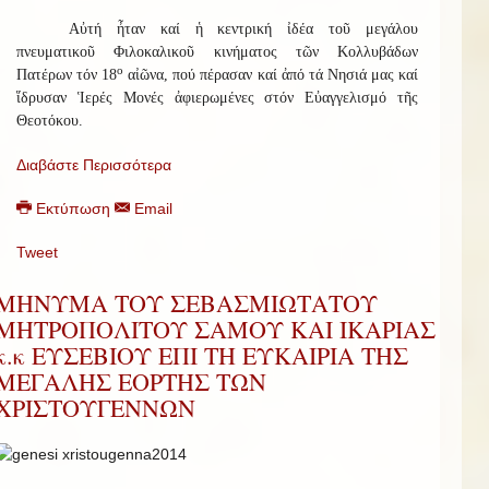
Αὐτή ἦταν καί ἡ κεντρική ἰδέα τοῦ μεγάλου
πνευματικοῦ Φιλοκαλικοῦ κινήματος τῶν Κολλυβάδων
ο
Πατέρων τόν 18
αἰῶνα, πού πέρασαν καί ἀπό τά Νησιά μας καί
ἵδρυσαν Ἱερές Μονές ἀφιερωμένες στόν Εὐαγγελισμό τῆς
Θεοτόκου.
Διαβάστε Περισσότερα
Εκτύπωση
Email
Tweet
ΜΗΝΥΜΑ ΤΟΥ ΣΕΒΑΣΜΙΩΤΑΤΟΥ
ΜΗΤΡΟΠΟΛΙΤΟΥ ΣΑΜΟΥ ΚΑΙ ΙΚΑΡΙΑΣ
κ.κ ΕΥΣΕΒΙΟΥ ΕΠΙ ΤΗ ΕΥΚΑΙΡΙΑ ΤΗΣ
ΜΕΓΑΛΗΣ ΕΟΡΤΗΣ ΤΩΝ
ΧΡΙΣΤΟΥΓΕΝΝΩΝ