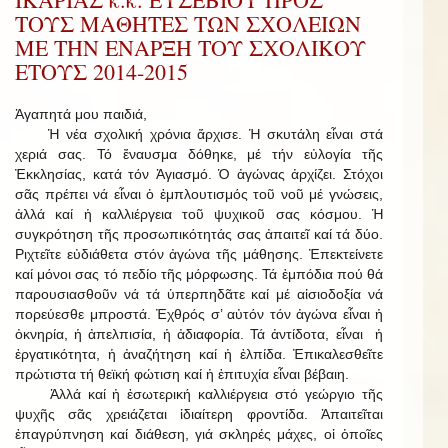
ΤΟΥΣ ΜΑΘΗΤΕΣ ΤΩΝ ΣΧΟΛΕΙΩΝ
ΜΕ ΤΗΝ ΕΝΑΡΞΗ ΤΟΥ ΣΧΟΛΙΚΟΥ
ΕΤΟΥΣ 2014-2015
Ἀγαπητά μου παιδιά,
Ἡ νέα σχολική χρόνια ἄρχισε. Ἡ σκυτάλη εἶναι στά
χεριά σας. Τό ἔναυσμα δόθηκε, μέ τήν εὐλογία τῆς
Ἐκκλησίας, κατά τόν Ἁγιασμό. Ὁ ἀγώνας ἀρχίζει. Στόχοι
σᾶς πρέπει νά εἶναι ὁ ἐμπλουτισμός τοῦ νοῦ μέ γνώσεις,
ἀλλά καί ἡ καλλιέργεια τοῦ ψυχικοῦ σας κόσμου. Ἡ
συγκρότηση τῆς προσωπικότητάς σας ἀπαιτεῖ καί τά δύο.
Ριχτεῖτε εὐδιάθετα στόν ἀγώνα τῆς μάθησης. Ἐπεκτείνετε
καί μόνοι σας τό πεδίο τῆς μόρφωσης. Τά ἐμπόδια πού θά
παρουσιασθοῦν νά τά ὑπερπηδᾶτε καί μέ αἰσιοδοξία νά
πορεύεσθε μπροστά. Ἐχθρός σ’ αὐτόν τόν ἀγώνα εἶναι ἡ
ὀκνηρία, ἡ ἀπελπισία, ἡ ἀδιαφορία. Τά ἀντίδοτα, εἶναι ἡ
ἐργατικότητα, ἡ ἀναζήτηση καί ἡ ἐλπίδα. Ἐπικαλεσθεῖτε
πρώτιστα τή θεϊκή φώτιση καί ἡ ἐπιτυχία εἶναι βέβαιη.
Ἀλλά καί ἡ ἐσωτερική καλλιέργεια στό γεώργιο τῆς
ψυχῆς σᾶς χρειάζεται ἰδιαίτερη φροντίδα. Ἀπαιτεῖται
ἐπαγρύπνηση καί διάθεση, γιά σκληρές μάχες, οἱ ὁποῖες