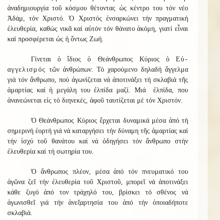
ἀναδημιουργία τοῦ κόσμου θέτοντας ὡς κέντρο του τόν νέο
Ἀδάμ, τόν Χριστό. Ὁ Χριστός ἐνσαρκώνει τήν πραγματική
ἐλευθερία, καθώς νικᾶ καί αὐτόν τόν θάνατο ἀκόμη, γιατί εἶναι
καί προσφέρεται ὡς ἡ ὄντως Ζωή.
Γίνεται ὁ ἴδιος ὁ Θεάνθρωπος Κύριος ὁ
Εὐ-
αγγελισμός
τῶν ἀνθρώπων. Τό χαρούμενο δηλαδή ἄγγελμα
γιά τόν ἄνθρωπο, πού ἀγωνίζεται νά ἀποτινάξει τή σκλαβιά τῆς
ἁμαρτίας καί ἡ μεγάλη του ἐλπίδα μαζί. Μιά ἐλπίδα, που
ἀνανεώνεται εἰς τό διηνεκές, ἀφοῦ ταυτίζεται μέ τόν Χριστόν.
Ὁ Θεάνθρωπος Κύριος ἔρχεται δυναμικά μέσα ἀπό τή
σημερινή ἑορτή γιά νά καταργήσει τήν δύναμη τῆς ἁμαρτίας καί
τήν ἰσχύ τοῦ θανάτου καί νά ὁδηγήσει τόν ἄνθρωπο στήν
ἐλευθερία καί τή σωτηρία του.
Ὁ ἄνθρωπος πλέον, μέσα ἀπό τόν πνευματικό του
ἀγῶνα ζεῖ τήν ἐλευθερία τοῦ Χριστοῦ, μπορεῖ νά ἀποτινάξει
κάθε ζυγό ἀπό τον τράχηλό του, βρίσκει τό σθένος νά
ἀγωνισθεῖ γιά τήν ἀνεξαρτησία του ἀπό τήν ὁποιαδήποτε
σκλαβιά.