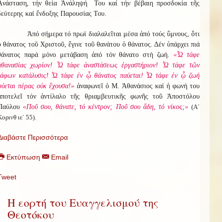
Ἀνάσταση, τήν θεία Ἀνάληψή Του καί τήν βέβαιη προσδοκία τῆς
δεύτερης καί ἔνδοξης Παρουσίας Του.
Ἀπό σήμερα τό πρωϊ διαλαλεῖται μέσα ἀπό τούς ὕμνους, ὅτι
ὁ θάνατος τοῦ Χριστοῦ, ἔγινε τοῦ θανάτου ὁ θάνατος. Δέν ὑπάρχει πιά
θάνατος παρά μόνο μετάβαση ἀπό τόν θάνατο στή ζωή.
«Ὦ τάφε
ἀθανασίας χωρίον! Ὦ τάφε ἀναστάσεως ἐργαστήριον! Ὦ τάφε τῶν
τάφων κατάλυσις! Ὦ τάφε ἐν ᾧ θάνατος παύεται! Ὦ τάφε ἐν ᾧ ζωή
φύεται πέρας οὐκ ἔχουσα!»
ἀναφωνεῖ ὁ Μ. Ἀθανάσιος καί ἡ φωνή του
ἀποτελεῖ τόν ἀντίλαλο τῆς θριαμβευτικῆς φωνῆς τοῦ Ἀποστόλου
Παύλου
«Ποῦ σου, θάνατε, τό κέντρον; Ποῦ σου ἅδη, τό νίκος;»
(Α΄
Κορινθ ιε΄ 55).
Διαβάστε Περισσότερα
Εκτύπωση
Email
Tweet
Η εορτή του Ευαγγελισμού της
Θεοτόκου