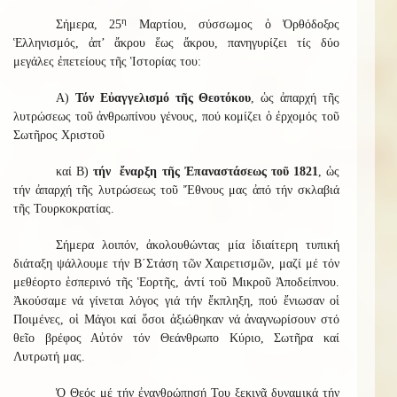
η
Σήμερα, 25
Μαρτίου, σύσσωμος ὁ Ὀρθόδοξος
Ἑλληνισμός, ἀπ’ ἄκρου ἕως ἄκρου, πανηγυρίζει τίς δύο
μεγάλες ἐπετείους τῆς Ἱστορίας του:
Α)
Τόν Εὐαγγελισμό τῆς Θεοτόκου
, ὡς ἀπαρχή τῆς
λυτρώσεως τοῦ ἀνθρωπίνου γένους, πού κομίζει ὁ ἐρχομός τοῦ
Σωτῆρος Χριστοῦ
καί Β)
τήν ἔναρξη τῆς Ἐπαναστάσεως τοῦ 1821
, ὡς
τήν ἀπαρχή τῆς λυτρώσεως τοῦ Ἔθνους μας ἀπό τήν σκλαβιά
τῆς Τουρκοκρατίας.
Σήμερα λοιπόν, ἀκολουθώντας μία ἰδιαίτερη τυπική
διάταξη ψάλλουμε τήν Β΄Στάση τῶν Χαιρετισμῶν, μαζί μέ τόν
μεθέορτο ἑσπερινό τῆς Ἑορτῆς, ἀντί τοῦ Μικροῦ Ἀποδείπνου.
Ἀκούσαμε νά γίνεται λόγος γιά τήν ἔκπληξη, πού ἔνιωσαν οἱ
Ποιμένες, οἱ Μάγοι καί ὅσοι ἀξιώθηκαν νά ἀναγνωρίσουν στό
θεῖο βρέφος Αὐτόν τόν Θεάνθρωπο Κύριο, Σωτῆρα καί
Λυτρωτή μας.
Ὁ Θεός μέ τήν ἐνανθρώπησή Του ξεκινᾶ δυναμικά τήν