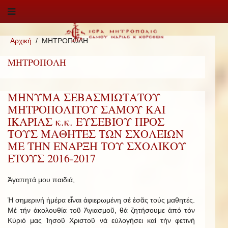
Αρχική
ΜΗΤΡΟΠΟΛΗ
ΜΗΤΡΟΠΟΛΗ
ΜΗΝΥΜΑ ΣΕΒΑΣΜΙΩΤΑΤΟΥ
ΜΗΤΡΟΠΟΛΙΤΟΥ ΣΑΜΟΥ ΚΑΙ
ΙΚΑΡΙΑΣ κ.κ. ΕΥΣΕΒΙΟΥ ΠΡΟΣ
ΤΟΥΣ ΜΑΘΗΤΕΣ ΤΩΝ ΣΧΟΛΕΙΩΝ
ΜΕ ΤΗΝ ΕΝΑΡΞΗ ΤΟΥ ΣΧΟΛΙΚΟΥ
ΕΤΟΥΣ 2016-2017
Ἀγαπητά μου παιδιά,
Ἡ σημερινή ἡμέρα εἶναι ἀφιερωμένη σέ ἐσᾶς τούς μαθητές.
Μέ τήν ἀκολουθία τοῦ Ἁγιασμοῦ, θά ζητήσουμε ἀπό τόν
Κύριό μας Ἰησοῦ Χριστοῦ νά εὐλογήσει καί τήν φετινή