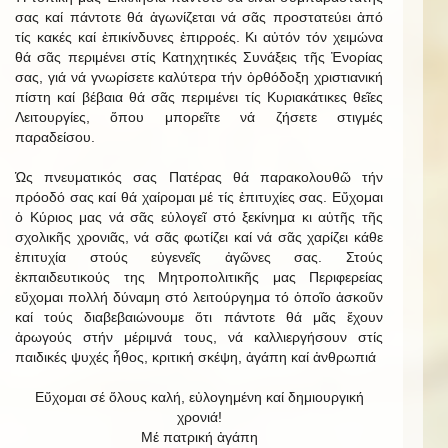
σας καί πάντοτε θά ἀγωνίζεται νά σᾶς προστατεύει ἀπό
τίς κακές καί ἐπικίνδυνες ἐπιρροές. Κι αὐτόν τόν χειμώνα
θά σᾶς περιμένει στίς Κατηχητικές Συνάξεις τῆς Ἐνορίας
σας, γιά νά γνωρίσετε καλύτερα τήν ὀρθόδοξη χριστιανική
πίστη καί βέβαια θά σᾶς περιμένει τίς Κυριακάτικες θεῖες
Λειτουργίες, ὅπου μπορεῖτε νά ζήσετε στιγμές
παραδείσου.
Ὡς πνευματικός σας Πατέρας θά παρακολουθῶ τήν
πρόοδό σας καί θά χαίρομαι μέ τίς ἐπιτυχίες σας. Εὔχομαι
ὁ Κύριος μας νά σᾶς εὐλογεῖ στό ξεκίνημα κι αὐτῆς τῆς
σχολικῆς χρονιᾶς, νά σᾶς φωτίζει καί νά σᾶς χαρίζει κάθε
ἐπιτυχία στούς εὐγενεῖς ἀγῶνες σας. Στούς
ἐκπαιδευτικούς της Μητροπολιτικῆς μας Περιφερείας
εὔχομαι πολλή δύναμη στό λειτούργημα τό ὁποῖο ἀσκοῦν
καί τούς διαβεβαιώνουμε ὅτι πάντοτε θά μᾶς ἔχουν
ἀρωγούς στήν μέριμνά τους, νά καλλιεργήσουν στίς
παιδικές ψυχές ἦθος, κριτική σκέψη, ἀγάπη καί ἀνθρωπιά
Εὔχομαι σέ ὅλους καλή, εὐλογημένη καί δημιουργική
χρονιά!
Μέ πατρική ἀγάπη