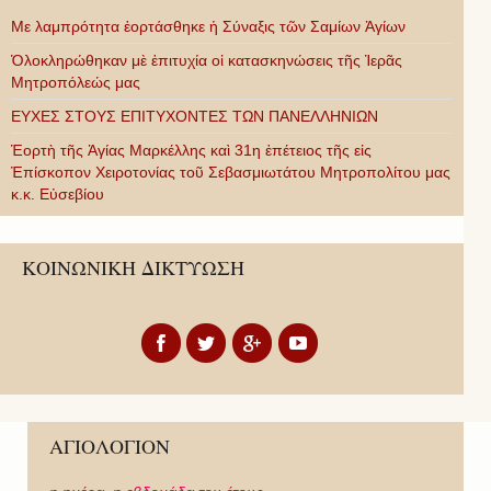
Με λαμπρότητα ἑορτάσθηκε ἡ Σύναξις τῶν Σαμίων Ἁγίων
Ὁλοκληρώθηκαν μὲ ἐπιτυχία οἱ κατασκηνώσεις τῆς Ἱερᾶς
Μητροπόλεώς μας
ΕΥΧΕΣ ΣΤΟΥΣ ΕΠΙΤΥΧΟΝΤΕΣ ΤΩΝ ΠΑΝΕΛΛΗΝΙΩΝ
Ἑορτὴ τῆς Ἁγίας Μαρκέλλης καὶ 31η ἐπέτειος τῆς εἰς
Ἐπίσκοπον Χειροτονίας τοῦ Σεβασμιωτάτου Μητροπολίτου μας
κ.κ. Εὐσεβίου
ΚΟΙΝΩΝΙΚΗ ΔΙΚΤΥΩΣΗ
ΑΓΙΟΛΟΓΙΟΝ