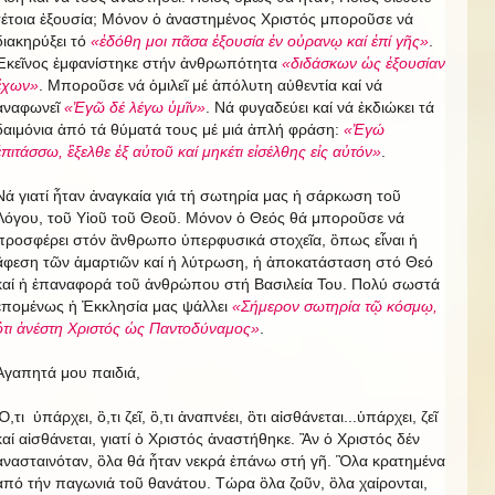
τέτοια ἐξουσία; Μόνον ὁ ἀναστημένος Χριστός μποροῦσε νά
διακηρύξει τό
«ἐδόθη μοι πᾶσα ἐξουσία ἐν οὐρανῳ καί ἐπί γῆς»
.
Ἐκεῖνος ἐμφανίστηκε στήν ἀνθρωπότητα
«διδάσκων ὡς ἐξουσίαν
ἒχων»
. Μποροῦσε νά ὁμιλεῖ μέ ἀπόλυτη αὐθεντία καί νά
ἀναφωνεῖ
«Ἐγῶ δέ λέγω ὑμῖν»
. Νά φυγαδεύει καί νά ἐκδιώκει τά
δαιμόνια ἀπό τά θύματά τους μέ μιά ἀπλή φράση:
«Ἐγώ
ἐπιτάσσω, ἒξελθε ἐξ αὐτοῦ καί μηκέτι εἰσέλθης εἰς αὐτόν»
.
Νά γιατί ἦταν ἀναγκαία γιά τή σωτηρία μας ἡ σάρκωση τοῦ
Λόγου, τοῦ Υἱοῦ τοῦ Θεοῦ. Μόνον ὁ Θεός θά μποροῦσε νά
προσφέρει στόν ἂνθρωπο ὑπερφυσικά στοχεῖα, ὃπως εἶναι ἡ
ἂφεση τῶν ἁμαρτιῶν καί ἡ λύτρωση, ἡ ἀποκατάσταση στό Θεό
καί ἡ ἐπαναφορά τοῦ ἀνθρώπου στή Βασιλεία Του. Πολύ σωστά
ἑπομένως ἡ Ἐκκλησία μας ψάλλει
«Σήμερον σωτηρία τῷ κόσμῳ,
ὃτι ἀνέστη Χριστός ὡς Παντοδύναμος»
.
Ἀγαπητά μου παιδιά,
Ὃ,τι ὑπάρχει, ὃ,τι ζεῖ, ὃ,τι ἀναπνέει, ὃτι αἰσθάνεται...ὑπάρχει, ζεῖ
καί αἰσθάνεται, γιατί ὁ Χριστός ἀναστήθηκε. Ἂν ὁ Χριστός δέν
ἀνασταινόταν, ὃλα θά ἦταν νεκρά ἐπάνω στή γῆ. Ὃλα κρατημένα
ἀπό τήν παγωνιά τοῦ θανάτου. Τώρα ὃλα ζοῦν, ὃλα χαίρονται,