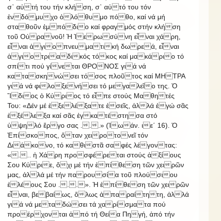
σ᾿ αὐτή του τήν κλήση, σ᾿ αὐτό του τόν
ἐνδόμυχο ὁλόθυμο πόθο, καί νά μή
σταθοῦν ἐμπόδιο καί φραγμός στήν κλήση
τοῦ Οὐρανοῦ! Ἡ Ἱερωσύνη εἶναι χάρη,
εἶναι ἁγιοπνευματική δωρεά, εἶναι
ἁγιοτριαδικός τόκος καί μακάριο τό
σπίτι πού γίνεται ΘΡΟΝΟΣ γιά νά
κατασκηνώσει τόσος πλοῦτος καί ΜΗΤΡΑ
γιά νά φιλοξενήσει τό μεγαλεῖο της. Ὁ
Ἴδιος ὁ Κύριος τό εἶπε στούς Μαθητές
Του: «Δέν μέ ἐξελέξατε ἐσεῖς, ἀλλά ἐγώ σᾶς
ἐξέλεξα καί σᾶς ἐγκατέστησα στό
ὑψηλό ἔργο σας ...» (Ἰωάν. ιε΄ 16). Ὁ
Ἐπίσκοπος, ὅταν χειροτονεῖ τόν
Διάκονο, τό καθιστᾶ σαφές λέγοντας:
«... ἡ Χάρη προσφέρεται στούς ἀξίους
Σου Κύριε, ὄχι μέ τήν ἐπίθεση τῶν χειρῶν
μας, ἀλλά μέ τήν παρουσία τοῦ πλούσιου
ἐλέους Σου ...». Ἡ ἐπίθεση τῶν χειρῶν
εἶναι, βεβαίως, ὅλως ἀπαραίτητη, ἀλλά
γιά νά μεταδώσει τά χαρίσματα πού
προέρχονται ἀπό τή Θεία Πηγή, ἀπό τήν