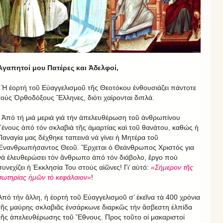
Ἀγαπητοί μου Πατέρες και Ἀδελφοί,
Ἡ ἑορτή τοῦ Εὐαγγελισμοῦ τῆς Θεοτόκου ἐνθουσιάζει πάντοτε
τούς Ὀρθοδόξους Ἕλληνες, διότι χαίρονται διπλά.
Ἀπό τή μιά μεριά γιά τήν ἀπελευθέρωση τοῦ ἀνθρωπίνου
Γένους ἀπό τόν σκλαβιά τῆς ἁμαρτίας καὶ τοῦ θανάτου, καθώς ἡ
Παναγία μας δέχθηκε ταπεινά νά γίνει ἡ Μητέρα τοῦ
Ἐνανθρωπήσαντος Θεοῦ. Ἔρχεται ὁ Θεάνθρωπος Χριστός για
νά ἐλευθερώσει τόν ἄνθρωπο ἀπό τόν διάβολο, ἔργο πού
συνεχίζει ἡ Ἐκκλησία Του στούς αἰῶνες! Γι’ αὐτό:
«Σήμερον τῆς
σωτηρίας ἡμῶν τὸ κεφάλαιον»
!
Ἀπό τήν ἄλλη, ἡ ἑορτή τοῦ Εὐαγγελισμοῦ σ’ ἐκεῖνα τὰ 400 χρόνια
τῆς μαύρης σκλαβιᾶς ἐνσάρκωνε διαρκῶς τήν ἄσβεστη ἐλπίδα
τῆς ἀπελευθέρωσης τοῦ Ἔθνους. Προς τοῦτο οἱ μακαριστοί