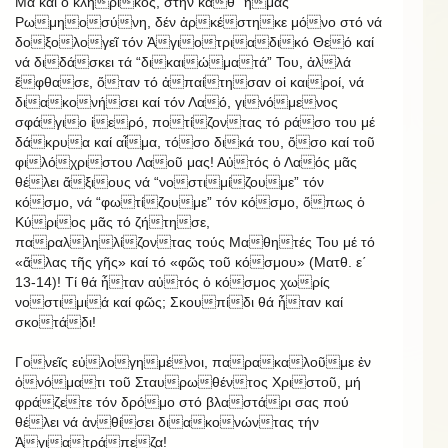
Μά καί ὁ κληρικός, στήν καθ᾿ ἡμᾶς
Ρωμηοσύνη, δέν ἀρκέστηκε μόνο στό νά
δοξολογεῖ τόν Ἁγιοτριαδικό Θεό καί
νά διδάσκει τά “δικαιώματά” Του, ἀλλά
ἔφθασε, ὅταν τό ἀπαίτησαν οἱ καιροί, νά
διακονήσει καί τόν Λαό, γινόμενος
σφάγιο ἱερό, ποτίζοντας τό ράσο του μέ
δάκρυα καί αἷμα, τόσο δικά του, ὅσο καί τοῦ
φιλόχριστου Λαοῦ μας! Αὐτός ὁ Λαός μᾶς
θέλει ἄξιους νά “νοστιμίζουμε” τόν
κόσμο, νά “φωτίζουμε” τόν κόσμο, ὅπως ὁ
Κύριος μᾶς τό ζήτησε,
παραλληλίζοντας τούς Μαθητές Του μέ τό
«ἅλας τῆς γῆς» καί τό «φῶς τοῦ κόσμου» (Ματθ. ε΄
13-14)! Τί θά ἦταν αὐτός ὁ κόσμος χωρίς
νοστιμιά καί φῶς; Σκουπίδι θά ἦταν καί
σκοτάδι!
Γονεῖς εὐλογημένοι, παρακαλοῦμε ἐν
ὀνόματι τοῦ Σταυρωθέντος Χριστοῦ, μή
φράζετε τόν δρόμο στό βλαστάρι σας πού
θέλει νά ἀνθίσει διακονώντας τήν
Ἁγιατράπεζα!