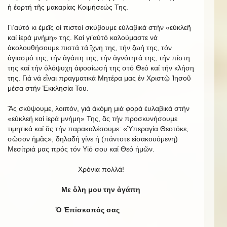
ἡ ἑορτή τῆς μακαρίας Κοιμήσεώς Της.
Γι’αὐτό κι ἐμεῖς οἱ πιστοί σκύβουμε εὐλαβικά στήν «εὐκλεῆ
καί ἱερά μνήμη» της. Καί γι’αὐτό καλούμαστε νά
ἀκολουθήσουμε πιστά τά ἲχνη της, τήν ζωή της, τόν
ἁγιασμό της, τήν ἀγάπη της, τήν ἁγνότητά της, τήν πίστη
της καί τήν ὁλόψυχη ἀφοσίωσή της στό Θεό καί τήν κλήση
της. Γιά νά εἶναι πραγματικά Μητέρα μας ἐν Χριστῷ Ἰησοῦ
μέσα στήν Ἐκκλησία Του.
Ἂς σκύψουμε, λοιπόν, γιά ἀκόμη μιά φορά ἐυλαβικά στήν
«εὐκλεή καί ἱερά μνήμη» Της, ἂς τήν προσκυνήσουμε
τιμητικά καί ἂς τήν παρακαλέσουμε: «Ὑπεραγία Θεοτόκε,
σῶσον ἡμᾶς», δηλαδή γίνε ἡ (πάντοτε εἰσακουόμενη)
Μεσίτριά μας πρός τόν Υἱό σου καί Θεό ἡμῶν.
Χρόνια πολλά!
Με ὅλη μου την ἀγάπη
Ὁ Ἐπίσκοπός σας