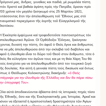
Πρόγονοί μας, ἄνδρες
,
γυναῖκες και παιδιά, μὲ ρωμαλέα πίστη
στόν Χριστό καί βαθεία ἀγάπη πρός τήν Πατρίδα, ὅρισαν πρίν
203 χρόνια τόν μεγάλο ξεσηκωμό στις 25 Μαρτίου 1821,
ἐντάσσοντας ἔτσι τήν ἀπελευθέρωση τοῦ Ἔθνους μας στό
πνευματικό περιεχόμενο τῆς ἑορτῆς τοῦ Εὐαγγελισμοῦ τῆς
Θεοτόκου.
Ἡ Ἐκκλησία ἐμψύχωνε καί τροφοδοτοῦσε παντοιοτρόπως τόν
ἀπελευθερωτικό Ἀγῶνα. Οἱ Ὀρθόδοξοι Ἕλληνες, ξεκίνησαν
ἔχοντας δυνατή την πίστη, ὅτι ἀφοῦ ὁ Θεός ἔγινε και ἄνθρωπος
για να μᾶς ἀπελευθερώσει ἀπό την σκλαβιά τοῦ διαβόλου και
ἀφοῦ ἡ ἐλευθερία εἶναι το δῶρο τοῦ Θεοῦ στον ἄνθρωπο, τότε ὁ
Θεός θα εὐλογήσει τον ἀγῶνα τους και με τη θεία Χάρη Του θά
τούς ἐνισχύσει για να ἀπελευθερωθοῦν ἀπό τον τουρκικό ζυγό
τῆς δουλείας. Και αὐτή ἡ γενναία πίστη τούς δικαίωσε καί ὄντως
ὅπως ὁ Θεόδωρος Κολοκοτρώνης διακήρυξε:
«ὁ Θεός
ὑπέγραψε για την ἐλευθερία τῆς Ἑλλάδος και δεν θα πάρει πίσω
την ὑπογραφή Του».
Ὅλα αὐτά ἀποδεικνύονται ἀβίαστα ἀπό τίς ἱστορικές πηγές τόσο
τῆς Ἐθνικῆς, ὅσο και τῆς Ἐκκλησιαστικῆς μας Ἱστορίας. Ἀρκεῖ και
μόνον να ἐξεταστεῖ ἡ ἱεραποστολική δραστηριότητα τῶν Ἁγίων
ἐνδόξων Κολλυβάδων Πατέρων τῆς Φιλοκαλικῆς Ἀναγέννησης