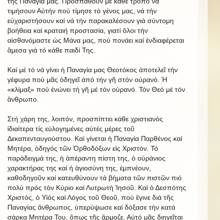
τῆς Παναγία μας. Προσπαθοῦν μέ κάθε τρόπο νά
τιμήσουν Αὐτήν πού τίμησε τό γένος μας, νά τήν
εὐχαριστήσουν καί νά τήν παρακαλέσουν γιά σύντομη
βοήθεια καί κραταιή προστασία, γιατί ὃλοι τήν
αἰσθανόμαστε ὡς Μάνα μας, πού πονάει καί ἐνδιαφέρεται
ἂμεσα γιά τό κάθε παιδί Της.
Καί μέ τό νά γίνει ἡ Παναγία μας Θεοτόκος ἀποτελεῖ τήν
γέφυρα πού μᾶς ὁδηγεῖ ἀπό τήν γῆ στόν οὐρανό. Ἡ
«κλίμαξ» πού ἐνώνει τή γῆ μέ τόν οὐρανό. Τόν Θεό μέ τόν
ἂνθρωπο.
Στή χάρη της, λοιπόν, προσπίπτει κάθε χριστιανός
ἰδιαίτερα τίς εὐλογημένες αὐτές μέρες τοῦ
Δεκαπενταυγούστου. Καί γίνεται ἡ Παναγία Παρθένος καί
Μητέρα, ὁδηγός τῶν Ὀρθοδόξων εἰς Χριστόν. Τό
παράδειγμά της, ἡ ἀπέραντη πίστη της, ὁ οὐράνιος
χαρακτήρας της καί ἡ ἁγιοσύνη της, ἐμπνέουν,
καθοδηγοῦν καί κατευθύνουν τά βήματα τῶν πιστῶν πιό
πολύ πρός τόν Κύριο καί Λυτρωτή Ἰησοῦ. Καί ὁ Δεσπότης
Χριστός, ὁ Υἱός καί Λόγος τοῦ Θεοῦ, πού ἒγινε διά τῆς
Παναγίας ἂνθρωπος, ὑπερύψωσε καί δόξασε τήν κατά
σάρκα Μητέρα Του, ὃπως τῆς ἃρμοζε. Αὐτό μᾶς διηγεῖται