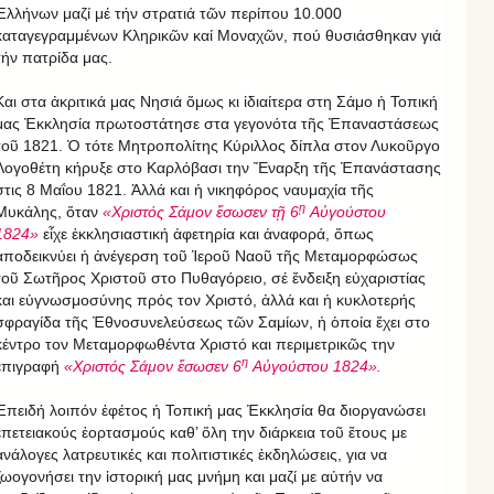
Ἑλλήνων μαζί μέ τήν στρατιά τῶν περίπου 10.000
καταγεγραμμένων Κληρικῶν καί Μοναχῶν, πού θυσιάσθηκαν γιά
τήν πατρίδα μας.
Και στα ἀκριτικά μας Νησιά ὅμως κι ἰδιαίτερα στη Σάμο ἡ Τοπική
μας Ἐκκλησία πρωτοστάτησε στα γεγονότα τῆς Ἐπαναστάσεως
τοῦ 1821. Ὁ τότε Μητροπολίτης Κύριλλος δίπλα στον Λυκοῦργο
Λογοθέτη κήρυξε στο Καρλόβασι την Ἔναρξη τῆς Ἐπανάστασης
στις 8 Μαΐου 1821. Ἀλλά και ἡ νικηφόρος ναυμαχία τῆς
ῃ
Μυκάλης, ὅταν
«Χριστός Σάμον ἔσωσεν τῇ 6
Αὐγούστου
1824»
εἶχε ἐκκλησιαστική ἀφετηρία και ἀναφορά, ὅπως
ἀποδεικνύει ἡ ἀνέγερση τοῦ Ἱεροῦ Ναοῦ τῆς Μεταμορφώσως
τοῦ Σωτῆρος Χριστοῦ στο Πυθαγόρειο, σέ ἔνδειξη εὐχαριστίας
και εὐγνωσμοσύνης πρός τον Χριστό, ἀλλά και ἡ κυκλοτερής
σφραγίδα τῆς Ἐθνοσυνελεύσεως τῶν Σαμίων, ἡ ὁποία ἔχει στο
κέντρο τον Μεταμορφωθέντα Χριστό και περιμετρικῶς την
η
ἐπιγραφή
«Χριστός Σάμον ἔσωσεν 6
Αὐγούστου 1824».
Ἐπειδή λοιπόν ἐφέτος ἡ Τοπική μας Ἐκκλησία θα διοργανώσει
ἐπετειακούς ἑορτασμούς καθ’ ὅλη την διάρκεια τοῦ ἔτους με
ἀνάλογες λατρευτικές και πολιτιστικές ἐκδηλώσεις, για να
ζωογονήσει την ἱστορική μας μνήμη και μαζί με αὐτήν να