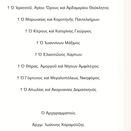
† Ὁ Ἱερισσοῦ, Ἁγίου Ὄρους καί Ἀρδαμερίου Θεόκλητος
† Ὁ Μαρωνείας καί Κομοτηνῆς Παντελεήμων
† Ὁ Κίτρους καί Κατερίνης Γεώργιος
† Ὁ Ἰωαννίνων Μάξιμος
† Ὁ Ἐλασσῶνος Χαρίτων
† Ὁ Θήρας, Ἀμοργοῦ καί Νήσων Ἀμφιλόχιος
† Ὁ Γόρτυνος καί Μεγαλοπόλεως Νικηφόρος
† Ὁ Αἰτωλίας καί Ἀκαρνανίας Δαμασκηνός
Ὁ Ἀρχιγραμματεύς
Ἀρχιμ. Ἰωάννης Καραμούζης