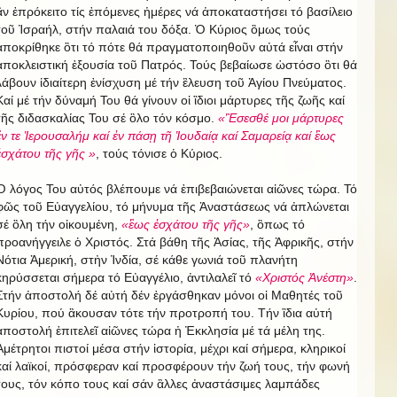
ἂν ἐπρόκειτο τίς ἐπόμενες ἡμέρες νά ἀποκαταστήσει τό βασίλειο
τοῦ Ἰσραήλ, στήν παλαιά του δόξα. Ὁ Κύριος ὃμως τούς
ἀποκρίθηκε ὃτι τό πότε θά πραγματοποιηθοῦν αὐτά εἶναι στήν
ἀποκλειστική ἐξουσία τοῦ Πατρός. Τούς βεβαίωσε ὡστόσο ὃτι θά
λάβουν ἰδιαίτερη ἐνίσχυση μέ τήν ἒλευση τοῦ Ἁγίου Πνεύματος.
Καί μέ τήν δύναμή Του θά γίνουν οἱ ἲδιοι μάρτυρες τῆς ζωῆς καί
τῆς διδασκαλίας Του σέ ὃλο τόν κόσμο.
«Ἒσεσθέ μοι μάρτυρες
ἒν τε Ἱερουσαλήμ καί ἐν πάσῃ τῆ Ἰουδαίᾳ καί Σαμαρείᾳ καί ἓως
ἐσχάτου τῆς γῆς »
, τούς τόνισε ὁ Κύριος.
Ὁ λόγος Του αὐτός βλέπουμε νά ἐπιβεβαιώνεται αἰῶνες τώρα. Τό
φῶς τοῦ Εὐαγγελίου, τό μήνυμα τῆς Ἀναστάσεως νά ἀπλώνεται
σέ ὃλη τήν οἰκουμένη,
«ἓως ἐσχάτου τῆς γῆς»
, ὃπως τό
προανήγγειλε ὁ Χριστός. Στά βάθη τῆς Ἀσίας, τῆς Ἀφρικῆς, στήν
Νότια Ἀμερική, στἠν Ἰνδία, σέ κάθε γωνιά τοῦ πλανήτη
κηρύσσεται σήμερα τό Εὐαγγέλιο, ἀντιλαλεῖ τό
«Χριστός Ἀνέστη»
.
Στήν ἀποστολή δέ αὐτή δέν ἐργάσθηκαν μόνοι οἱ Μαθητές τοῦ
Κυρίου, πού ἂκουσαν τότε τήν προτροπή του. Τήν ἲδια αὐτή
ἀποστολή ἐπιτελεῖ αἰῶνες τώρα ἡ Ἐκκλησία μέ τά μέλη της.
Ἀμέτρητοι πιστοί μέσα στήν ἱστορία, μέχρι καί σήμερα, κληρικοί
καί λαϊκοί, πρόσφεραν καί προσφέρουν τήν ζωή τους, τήν φωνή
τους, τόν κόπο τους καί σάν ἂλλες ἀναστάσιμες λαμπάδες