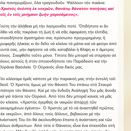
ὃλα πανηγυρίζουν, ὃλα τραγουδοῦν. Ψάλλουν τόν παιάνα:
«
Χριστός ἀνέστη ἐκ νεκρῶν
,
θανάτῳ θάνατον πατήσας καί
τοῖς ἐν τοῖς μνήμασι ζωήν χαρισάμενος».
Τούτη τήν ἀλήθεια μή τήν λησμονεῖτε ποτέ. Ὃτιδήποτε κι ἂν
ἒλθει νά σᾶς πικράνει τή ζωή ἢ νά σᾶς ἀφαιρέση τήν ἐλπίδα,
ὁποιοδήποτε ἀγαπημένο σας πρόσωπο προχωρημένης ἢ
τρυφερῆς ἡλικίας κι ἂν δεῖτε νά κλείνει τά μάτια καί νά φεύγει ἀπό
κοντά σας, μήν ἀφήσετε νά σᾶς καταβάλει ἡ θλίψη κι ὁ ἂμετρος
πόνος. Σκεφθεῖτε τοῦτο μόνο: Τίποτε δέν μπορεῖ νά στερήσει σέ
ὃλους αὐτούς ἢ στόν ὁποιονδήποτε τόν Παράδεισο καί τήν
Οὐράνια Βασιλεία. Ὁ Οὐρανός εἶναι δικός μας.
Τόν κλέισαμε ἐμεῖς κάποτε μέ τήν παρακοή μας στήν ἐντολή τοῦ
Θεοῦ. Ὁ Χριστός ὃμως μέ τόν θάνατό Του ἐπάνω στό Σταυρό
ἐπάτησε τόν θάνατο. Καί μέ τήν ἒνδοξη Ἀνάληψή Του μᾶς ἂνοιξε
μιά γιά πάντα τόν Οὐρανό. Ἀπό τότε δέν μπορεῖ κανείς νά μᾶς
τόν κλείσει. «Χριστός ἐγερθείς ἐκ νεκρῶν ἀπαρχή τῶν
κεκοιμημένων ἐγένετο». Ὁ Χριστός μέ τό νά ἀναστηθεῖ πρῶτος
«ἐκ νεκρῶν», ἀπό ὃλους τούς ἂλλους, βεβαιώνει μέ τήν
Ἀνάστασή Του ὃτι θά ἀκολουθήσει ἒπειτα ἡ ἀνάσταση καί τῶν
ἂλλων ἀνθρώπων. Ἀπό τότε ὁ Θάνατος εἶναι ἓνα ἐπεισόδιο στή