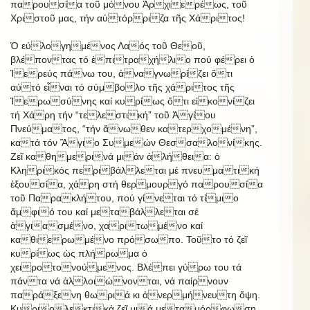
παρουσία τοῦ μόνου Ἀρχιερέως, τοῦ
Χριστοῦ μας, τήν αὐτόρριζα τῆς Χάριτος!
Ὁ εὐλογημένος Λαός τοῦ Θεοῦ,
βλέποντας τό ἐπιτραχήλιο πού φέρει ὁ
Ἱερεύς πάνω του, ἀναγνωρίζει ὅτι
αὐτό εἶναι τό σύμβολο τῆς χάριτος τῆς
Ἱερωσύνης καί κυρίως ὅτι εἰκονίζει
τή Χάρη τήν “τελεστική” τοῦ Ἁγίου
Πνεύματος, “τήν ἄνωθεν κατερχομένη”,
κατά τόν Ἅγιο Συμεών Θεσσαλονίκης.
Ζεῖ καθημερινά μιάν ἀλήθεια: ὁ
Κληρικός περιβάλλεται μέ πνευματική
ἐξουσία, χάρη στή θερμουργό παρουσία
τοῦ Παρακλήτου, πού γίνεται τό τίμιο
ἄμφιό του καί μεταβάλλεται σέ
ἁγιασμένο, χαριτωμένο καί
καθιερωμένο πρόσωπο. Τοῦτο τό ζεῖ
κυρίως ὡς πλήρωμα ὁ
χειροτονούμενος. Βλέπει γύρω του τά
πάντα νά ἀλλοιώνονται, νά παίρνουν
παράξενη θωριά κι ἀνερμήνευτη ὄψη.
Κυριολεκτικά ζεῖ μιά μεταμόρφωση