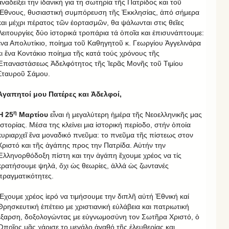
ἀναδείξει την ἰδανική για τη σωτηρία τῆς Πατρίδος και τοῦ
Ἔθνους, θυσιαστική συμπόρευση τῆς Ἐκκλησίας, ἀπό σήμερα
και μέχρι πέρατος τῶν ἑορτασμῶν, θα ψάλωνται στις θεῖες
Λειτουργίες δύο ἱστορικά τροπάρια τά ὁποῖα και ἐπισυνάπτουμε:
ἕνα Απολυτίκιο, ποίημα τοῦ Καθηγητοῦ κ. Γεωργίου Ἀγγελινάρα
κι ἕνα Κοντάκιο ποίημα τῆς κατά τούς χρόνους τῆς
Ἐπαναστάσεως Ἀδελφότητος τῆς Ἱερᾶς Μονῆς τοῦ Τιμίου
Σταυροῦ Σάμου.
Ἀγαπητοί μου Πατέρες και Ἀδελφοί,
η
Ἡ 25
Μαρτίου
εἶναι ἡ μεγαλύτερη ἡμέρα τῆς Νεοελληνικῆς μας
Ἱστορίας. Μέσα της κλείνει μια ἱστορική περίοδο, στήν ὁποία
κυριαρχεῖ ἕνα μοναδικό πνεῦμα: το πνεῦμα τῆς πίστεως στον
Χριστό και τῆς ἀγάπης προς την Πατρίδα. Αὐτήν την
Ἑλληνορθόδοξη πίστη και την ἀγάπη ἔχουμε χρέος να τίς
κρατήσουμε ψηλά, ὄχι ὡς θεωρίες, ἀλλά ὡς ζωντανές
πραγματικότητες.
Ἔχουμε χρέος ἱερό να τιμήσουμε την διπλῆ αὐτή Ἐθνική καί
Θρησκευτική ἐπέτειο με χριστιανική εὐλάβεια και πατριωτική
ἔξαρση, δοξολογώντας με εὐγνωμοσύνη τον Σωτῆρα Χριστό, ὁ
Ὁποῖος μᾶς χάρισε το μεγάλο ἀγαθό τῆς ἐλευθερίας και