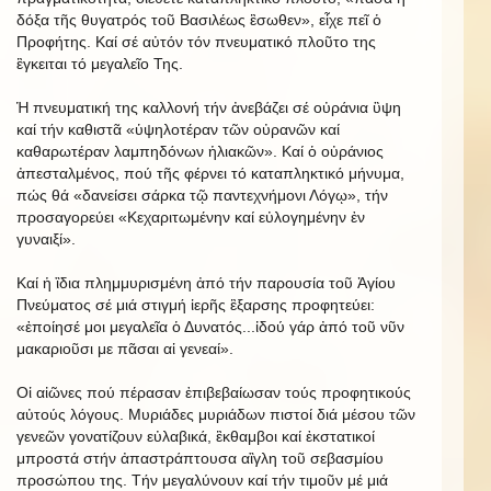
δόξα τῆς θυγατρός τοῦ Βασιλέως ἒσωθεν», εἶχε πεῖ ὁ
Προφήτης. Καί σέ αὐτόν τόν πνευματικό πλοῦτο της
ἒγκειται τό μεγαλεῖο Της.
Ἡ πνευματική της καλλονή τήν ἀνεβάζει σέ οὐράνια ὓψη
καί τήν καθιστᾶ «ὑψηλοτέραν τῶν οὐρανῶν καί
καθαρωτέραν λαμπηδόνων ἡλιακῶν». Καί ὁ οὐράνιος
ἀπεσταλμένος, πού τῆς φέρνει τό καταπληκτικό μήνυμα,
πώς θά «δανείσει σάρκα τῷ παντεχνήμονι Λόγῳ», τήν
προσαγορεύει «Κεχαριτωμένην καί εὐλογημένην ἐν
γυναιξί».
Καί ἡ ἲδια πλημμυρισμένη ἀπό τήν παρουσία τοῦ Ἁγίου
Πνεύματος σέ μιά στιγμή ἱερῆς ἒξαρσης προφητεύει:
«ἐποίησέ μοι μεγαλεῖα ὁ Δυνατός...ἰδού γάρ ἀπό τοῦ νῦν
μακαριοῦσι με πᾶσαι αἱ γενεαί».
Οἱ αἰῶνες πού πέρασαν ἐπιβεβαίωσαν τούς προφητικούς
αὐτούς λόγους. Μυριάδες μυριάδων πιστοί διά μέσου τῶν
γενεῶν γονατίζουν εὐλαβικά, ἒκθαμβοι καί ἐκστατικοί
μπροστά στήν ἀπαστράπτουσα αἲγλη τοῦ σεβασμίου
προσώπου της. Τήν μεγαλύνουν καί τήν τιμοῦν μέ μιά