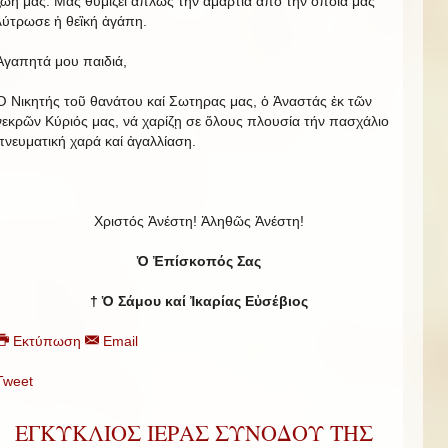
ζωή μας. Μᾶς θυμίζει ἁπλῶς τήν ἁμαρτία ἀπό τήν ὁποία μᾶς
λύτρωσε ἡ θεἳκή ἀγάπη.
Ἀγαπητά μου παιδιά,
Ὁ Νικητής τοῦ θανάτου καί Σωτηρας μας, ὁ Ἀναστάς ἐκ τῶν
νεκρῶν Κύριός μας, νά χαρίζῃ σε ὅλους πλουσία τήν πασχάλιο
πνευματική χαρά καί ἀγαλλίαση.
Χριστός Ἀνέστη! Ἀληθῶς Ἀνέστη!
Ὁ Ἐπίσκοπός Σας
† Ὁ Σάμου καί Ἰκαρίας Εὐσέβιος
Εκτύπωση
Email
Tweet
ΕΓΚΥΚΛΙΟΣ ΙΕΡΑΣ ΣΥΝΟΔΟΥ ΤΗΣ