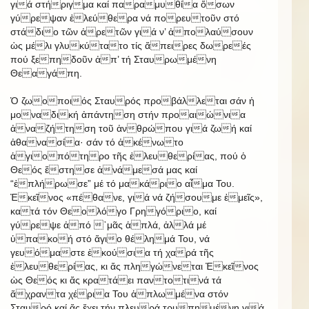
γιά στήριγμα καί παραμυθία ὅσων
γύρεψαν ἐλεύθερα νά πορευτοῦν στό
στάδιο τῶν ἀρετῶν γιά ν’ ἀπολαύσουν
ὡς μέλι γλυκύτατο τίς ἄπειρες δωρεές
πού ξεπηδοῦν ἀπ’ τή Σταυρωμένη
Θεαγάπη.
Ὁ ζωοποιός Σταυρός προβάλλεται σάν ἡ
μοναδική ἀπάντηση στήν προαιώνια
ἀναζήτηση τοῦ ἀνθρώπου γιά ζωή καί
ἀθανασία· σάν τό ἀκένωτο
ἁγιοπότηρο τῆς ἐλευθερίας, πού ὁ
Θεός ἔστησε ἀνάμεσά μας καί
“ἐπλήρωσε” μέ τό μακάριο αἷμα Του.
Ἐκεῖνος «πέθανε, γιά νά ζήσουμε ἐμεῖς»,
κατά τόν Θεολόγο Γρηγόριο, καί
γύρεψε ἀπό ᾿μᾶς ἁπλά, ἀλλά μέ
ὑπακοή στό ἅγιο θέλημά Του, νά
γευόμαστε ἑκούσια τή χαρά τῆς
ἐλευθερίας, κι ἄς πληγώνεται Ἐκεῖνος
ὡς Θεός κι ἄς κρατάει παντοτινά τά
ἄχραντα χέρια Του ἁπλωμένα στόν
Σταυρό καί ἄς ἔχει τήν πλευρά τρυπημένη γιά