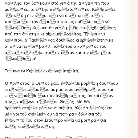
Νόλης, τόν ξακουστό γιά τήν ἀγάπη πού
μοίραζε, τό ἑξῆς περιστατικό: Κάποτε,
ἐπειδή δέν εἶχε πιά νά δώσει τίποτε,
πούλησε τόν ἑαυτό του ὡς δοῦλο, γιά νά
ἐλευθερώσει τόν γιό μιᾶς φτωχῆς χήρας
πού πιάστηκε αἰχμάλωτος. Ἔμεινε,
λοιπόν, ὁ Παυλίνος δοῦλος κι ἐργάστηκε
σ᾿ ἕνα περιβόλι, ὥσπου ὁ κύριός του
ἀνακάλυψε ποιός ἦταν καί τόν ἄφησε
ἐλεύθερο!
Τέκνα ἐν Κυρίῳ ἀγαπητά,
Ὁ Χριστός, ὁ Θεός μας, ἔλαβε μορφή δούλου
κι ἔγινε ὅμοιος μέ μᾶς τούς ἀνθρώπους καί
φανερώθηκε σάν ἄνθρωπος, ἄν καί ἦταν
συγχρόνως τέλειος Θεός. Μά δέν
ἀρκέστηκε μόνο σ’ αὐτό, ἀλλά ἔφθασε
μέχρι τοῦ σημείου νά παραδώσει τόν
ἑαυτό Του στόν Σταυρό γιά νά μοιράσει
ζωή κι ἀνάσταση.