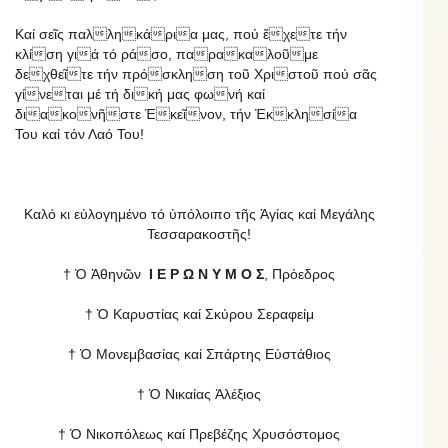
Καί σεῖς παλληκάρια μας, πού ἔχετε τήν
κλίση γιά τό ράσο, παρακαλοῦμε
δεχθεῖτε τήν πρόσκληση τοῦ Χριστοῦ πού σᾶς
γίνεται μέ τή δική μας φωνή καί
διακονῆστε Ἐκεῖνον, τήν Ἐκκλησία
Του καί τόν Λαό Του!
Καλό κι εὐλογημένο τό ὑπόλοιπο τῆς Ἁγίας καί Μεγάλης
Τεσσαρακοστῆς!
† Ὁ Ἀθηνῶν
Ι Ε Ρ Ω Ν Υ Μ Ο Σ
, Πρόεδρος
† Ὁ Καρυστίας καί Σκύρου Σεραφείμ
† Ὁ Μονεμβασίας καί Σπάρτης Εὐστάθιος
† Ὁ Νικαίας Ἀλέξιος
† Ὁ Νικοπόλεως καί Πρεβέζης Χρυσόστομος