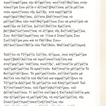
προσφέρεις τήν ἄφεση· κεντήθηκες στήν
πλευρά Σου γιά ν’ ἀναβλύσεις γιά μένα
τούς κρουνούς τῆς ζωῆς· στά καρφιά
καρφώθηκες, ὥστε βλέποντας τό
μέγεθος τῶν παθημάτων Σου νά μπορῶ νά
κράζω σέ Σένα, ζωοδότα Χριστέ,
βεβαιώνοντας τό ὕψος τῆς δυνάμεώς
Σου: δοξασμένος νά ᾿ναι ὁ Σταυρός Σου
Σωτήρα μου καί τό Πάθος Σου»
(Ἀκολουθία τῶν Παθῶν, Μακαρισμοί).
Τοῦτο τό Τίμιο Ξύλο, ὅμως, πού σήμερα
προβάλλεται σέ προσκύνηση καί
στηριγμό “πάσης πνοῆς”, κάποια χέρια
τρεμάμενα Τό κρατοῦν. Κάποια χέρια Τό
θυμιάζουν, Τό χαιρετοῦν, εὐλογοῦν μέ
Αὐτό τόν Λαό τοῦ Θεοῦ καί σφραγίζουν τά
Τίμια Δῶρα! Τά χέρια τοῦ Κληρικοῦ! Τοῦ
Ἐπισκόπου, τοῦ Πρεσβυτέρου, τοῦ
Διακόνου. Γι’ αὐτό σοφά ἡ Ἐκκλησία μας
τήν ἡμέρα τή μεγάλη, τή σημερινή, τῆς
Σταυροπροσκυνήσεως τήν