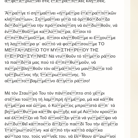
ἀφιερώνει στίς ἱερατικές κλήσεις.
Ἄραγε τί σημαίνει «ἡμέρα ἱερατικῶν
κλήσεων»; Σημαίνει γιά τά ὀρθόδοξα
δεδομένα τήν πρόσκληση νά ἐνδυθοῦν, νά
ἐνδυθοῦμε καλύτερα, ὅσοι τό
ἐπιθυμοῦμε, ὅσοι κληθοῦμε κι ἔχουμε
τή λαχτάρα γι᾿ αὐτό νά φορέσουμε ΤΟ
ΜΕΓΑΛΕΙΟ ΤΟΥ ΜΥΣΤΗΡΙΟΥ ΤΗΣ
ΙΕΡΩΣΥΝΗΣ! Νά ντυθοῦν τό τίμιο ράσο
τά παιδιά μας πού τό ἐπιθυμοῦν, νά
περιβληθοῦν τόν αἱμάτινο μανδύα τοῦ
τρίβωνος τῆς Ἱερωσύνης. Τό
αἱματοβαμμένο ἅγιο ράσο!
Μέ τόν Σταυρό Του τόν πάνσεπτο στό χέρι
στέκει τούτη τή λαμπρή ἡμέρα, μά καί κάθε
ἡμέρα καί ὥρα, ὁ Κύριος μπροστά ἀπ᾿ τά
βημόθυρα κάθε ψυχῆς καί μέ Αὐτόν κρούει
καί ἐλπίζει νά Τοῦ ἀνοίξει γιά νά γυρέψει νά
ἐνδυθεῖ κάποιο ἄξιο παιδί Του τήν ἁγία
Ἱερωσύνη· καί ἀπό τήν κατά σάρκα
φύτρα του, τούς γονεῖς του, νά ἔλθουν ἀρωγοί