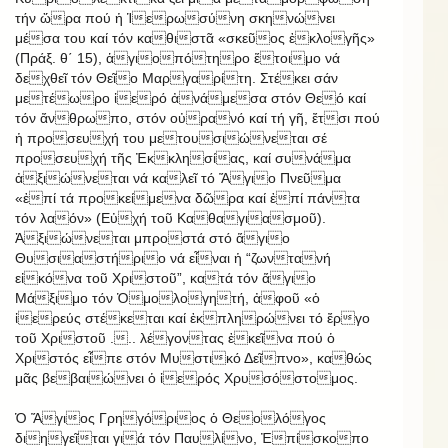
τήν ὥρα πού ἡ Ἱερωσύνη σκηνώνει
μέσα του καί τόν καθιστᾶ «σκεῦος ἐκλογῆς»
(Πράξ. θ΄ 15), ἁγιοπότηρο ἕτοιμο νά
δεχθεῖ τόν Θεῖο Μαργαρίτη. Στέκει σάν
μετέωρο ἱερό ἀνάμεσα στόν Θεό καί
τόν ἄνθρωπο, στόν οὐρανό καί τή γῆ, ἔτσι πού
ἡ προσευχή του μετουσιώνεται σέ
προσευχή τῆς Ἐκκλησίας, καί συνάμα
ἀξιώνεται νά καλεῖ τό Ἅγιο Πνεῦμα
«ἐπί τά προκείμενα δῶρα καί ἐπί πάντα
τόν λαόν» (Εὐχή τοῦ Καθαγιασμοῦ).
Ἀξιώνεται μπροστά στό ἅγιο
Θυσιαστήριο νά εἶναι ἡ “ζωντανή
εἰκόνα τοῦ Χριστοῦ”, κατά τόν ἅγιο
Μάξιμο τόν Ὁμολογητή, ἀφοῦ «ὁ
ἱερεύς στέκεται καί ἐκπληρώνει τό ἔργο
τοῦ Χριστοῦ ... λέγοντας ἐκεῖνα πού ὁ
Χριστός εἶπε στόν Μυστικό Δεῖπνο», καθώς
μᾶς βεβαιώνει ὁ ἱερός Χρυσόστομος.
Ὁ Ἅγιος Γρηγόριος ὁ Θεολόγος
διηγεῖται γιά τόν Παυλίνο, Ἐπίσκοπο