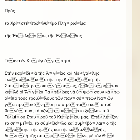
Πρός
τό Χριστεπώνυμο Πλήρωμα
τῆς Ἐκκλησίας τῆς Ἑλλάδος.
Τέκνα ἐν Κυρίῳ ἀγαπητά,
Στήν καρδιά τῆς Ἁγίας καί Μεγάλης
Τεσσαρακοστῆς, τήν Κυριακή τῆς
Σταυροπροσκυνήσεως, ἐθεώρησαν
καλό οἱ Ἅγιοι Πατέρες νά ὑψώσουν κάτω
ἀπό τούς τρούλλους τῶν πανσέπτων Ναῶν
γιά προσκύνηση τό «τρόπαιο κατά τοῦ
θανάτου», τό «ζωομύριστο ξύλο» τοῦ
Τιμίου Σταυροῦ τοῦ Κυρίου μας. Ἐπέλεξαν
τό σημεῖο, τό σύμβολο καί συμβόλαιο τῆς
ἀγάπης, τῆς ζωῆς καί τῆς καταλλαγῆς,
δηλαδή τῆς συμφιλιώσεως μέ τόν Θεό,