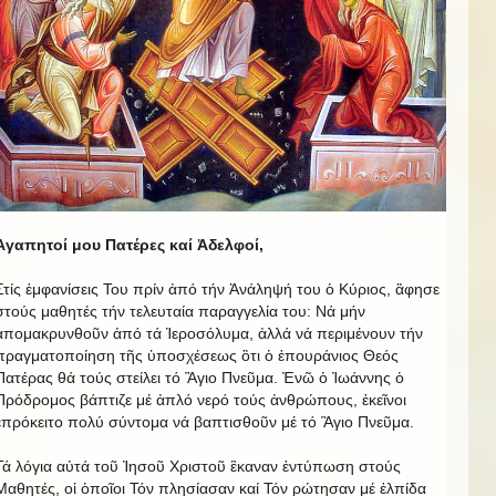
Ἀγαπητοί μου Πατέρες καί Ἀδελφοί,
Στίς ἐμφανίσεις Του πρίν ἀπό τήν Ἀνάληψή του ὁ Κύριος, ἂφησε
στούς μαθητές τήν τελευταία παραγγελία του: Νά μήν
ἀπομακρυνθοῦν ἀπό τά Ἱεροσόλυμα, ἀλλά νά περιμένουν τήν
πραγματοποίηση τῆς ὑποσχέσεως ὃτι ὁ ἐπουράνιος Θεός
Πατέρας θά τούς στείλει τό Ἃγιο Πνεῦμα. Ἐνῶ ὁ Ἰωάννης ὁ
Πρόδρομος βάπτιζε μέ ἀπλό νερό τούς ἀνθρώπους, ἐκεῖνοι
ἐπρόκειτο πολύ σύντομα νά βαπτισθοῦν μέ τό Ἃγιο Πνεῦμα.
Τά λόγια αὐτά τοῦ Ἰησοῦ Χριστοῦ ἒκαναν ἐντύπωση στούς
Μαθητές, οἱ ὁποῖοι Τόν πλησίασαν καί Τόν ρώτησαν μέ ἐλπίδα