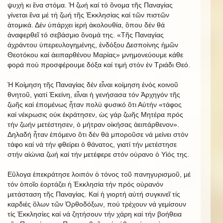
ψυχή κι ἓνα στόμα. Ἡ ζωή καί τό ὂνομα τῆς Παναγίας
γίνεται ἓνα μέ τή ζωή τῆς Ἐκκλησίας καί τῶν πιστῶν
ἀτομικά. Δέν ὑπάρχει ἱερή ἀκολουθία, ὃπου δέν θά
ἀναφερθεῖ τό σεβάσμιο ὂνομά της. «Τῆς Παναγίας
ἀχράντου ὑπερευλογημένης, ἐνδόξου Δεσποίνης ἡμῶν
Θεοτόκου καί ἀειπαρθένου Μαρίας» μνημονεύουμε κάθε
φορά πού προσφέρουμε δόξα καί τιμή στόν ἐν Τριάδι Θεό.
Ἡ Κοίμηση τῆς Παναγίας δέν εἶναι κοίμηση ἑνός κοινοῦ
θνητοῦ, γιατί Ἐκείνη, εἶναι ἡ γενήσασα τόν Ἀρχηγόν τῆς
ζωῆς καί ἐπομένως ἦταν πολύ φυσικό ὃτι Αὐτήν «τάφος
καί νέκρωσις οὐκ ἐκράτησεν, ὡς γάρ ζωῆς Μητέρα πρός
τήν ζωήν μετέστησεν, ὁ μήτραν οἰκήσας ἀειπάρθενον».
Δηλαδή ἦταν ἐπόμενο ὃτι δέν θά μποροῦσε νά μείνει στόν
τάφο καί νά τήν φθείρει ὁ θάνατος, γιατί τήν μετέστησε
στήν αἰώνια ζωή καί τήν μετέφερε στόν οὐρανο ὁ Υἱός της.
Εὒλογα ἐπεκράτησε λοιπόν ὁ τόνος τοῦ πανηγυρισμοῦ, μέ
τόν ὁποῖο ἑορτάζει ἡ Ἐκκλησία τήν πρός οὐρανόν
μετάσταση τῆς Παναγίας. Καί ἡ γιορτή αὐτή συγκινεῖ τίς
καρδιές ὃλων τῶν Ὀρθοδόξων, πού τρέχουν νά γεμίσουν
τίς Ἐκκλησίες καί νά ζητήσουν τήν χάρη καί τήν βοήθεια