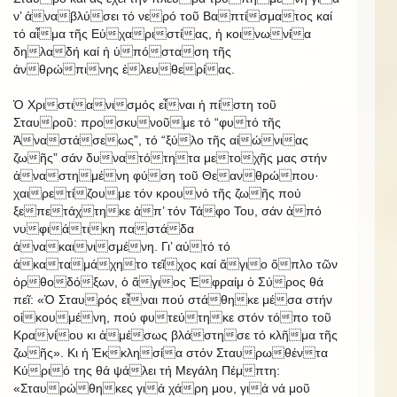
ν’ ἀναβλύσει τό νερό τοῦ Βαπτίσματος καί
τό αἷμα τῆς Εὐχαριστίας, ἡ κοινωνία
δηλαδή καί ἡ ὑπόσταση τῆς
ἀνθρώπινης ἐλευθερίας.
Ὁ Χριστιανισμός εἶναι ἡ πίστη τοῦ
Σταυροῦ: προσκυνοῦμε τό “φυτό τῆς
Ἀναστάσεως”, τό “ξύλο τῆς αἰώνιας
ζωῆς” σάν δυνατότητα μετοχῆς μας στήν
ἀναστημένη φύση τοῦ Θεανθρώπου·
χαιρετίζουμε τόν κρουνό τῆς ζωῆς πού
ξεπετάχτηκε ἀπ’ τόν Τάφο Του, σάν ἀπό
νυφιάτικη παστάδα
ἀνακαινισμένη. Γι’ αὐτό τό
ἀκαταμάχητο τεῖχος καί ἅγιο ὅπλο τῶν
ὀρθοδόξων, ὁ ἅγιος Ἐφραίμ ὁ Σύρος θά
πεῖ: «Ὁ Σταυρός εἶναι πού στάθηκε μέσα στήν
οἰκουμένη, πού φυτεύτηκε στόν τόπο τοῦ
Κρανίου κι ἀμέσως βλάστησε τό κλῆμα τῆς
ζωῆς». Κι ἡ Ἐκκλησία στόν Σταυρωθέντα
Κύριό της θά ψάλει τή Μεγάλη Πέμπτη:
«Σταυρώθηκες γιά χάρη μου, γιά νά μοῦ