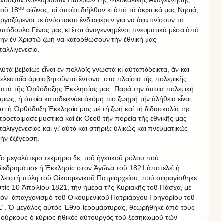
ου
τοῦ 18
αἰῶνος, οἱ ὁποῖοι διῆλθαν κι ἀπό τά ἀκριτικά μας Νησιά,
ἐργαζόμενοι με ἀνύστακτο ἐνδιαφέρον για να ἀφυπνίσουν το
ὑπόδουλο Γένος μας κι ἔτσι ἀναγεννημένοι πνευματικά μέσα ἀπό
την ἐν Χριστῷ ζωή να κατορθώσουν τήν ἐθνική μας
παλλιγενεσία.
Αὐτά βεβαίως εἶναι ἐν πολλοῖς γνωστά κι αὐταπόδεικτα, ἄν και
τελευταῖα ἀμφισβητοῦνται ἔντονα, στα πλαίσια τῆς πολεμικῆς
κατά τῆς Ὀρθόδοξης Ἐκκλησίας μας. Παρά την ὅποια πολεμική
ὅμως, ἡ ὁποία καταδεικνύει ἀκόμη πιο ζωηρή τήν ἀλήθεια εἶναι,
ὅτι ἡ Ὀρθόδοξη Ἐκκλησία μας μέ τή ζωή καί τή διδασκαλία της
προετοίμασε μυστικά καί ἐκ Θεοῦ τήν πορεία τῆς ἐθνικῆς μας
παλιγγενεσίας και γι’ αὐτό και στήριξε ὑλικῶς και πνευματικῶς
τήν ἐξέγερση.
Το μεγαλύτερο τεκμήριο δε, τοῦ ἡγετικοῦ ρόλου πού
διεδραμάτισε ἡ Ἐκκλησία στον Ἀγῶνα τοῦ 1821 ἀποτελεῖ ἡ
κλειστή πύλη τοῦ Οἰκουμενικοῦ Πατριαρχείου, πού σφραγίσθηκε
στίς 10 Ἀπριλίου 1821, τήν ἡμέρα τῆς Κυριακῆς τοῦ Πάσχα, μέ
τόν ἀπαγχονισμό τοῦ Οἰκουμενικοῦ Πατριάρχου Γρηγορίου τοῦ
Ε΄. Ὁ μεγάλος αὐτός Ἐθνο-ἱερομάρτυρας, θεωρήθηκε ἀπό τούς
Τούρκους ὁ κύριος ἠθικός αὐτουργός τοῦ ξεσηκωμοῦ τῶν