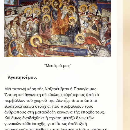
“Μεσίτριά μας”
Ἀγαπητοί μου,
Μιά ταπεινή κόρη τῆς Ναζαρέτ ἢταν ἡ Παναγία μας.
Ἂσημη καί ἂγνωστη σέ κύκλους εὐρύτερους ἀπό τό
περιβάλλον τοῦ χωριοῦ της. Δέν εἶχε τίποτα ἀπό τά
ἐξωτερικά ἐκεῖνα στοιχεῖα, πού προβάλλουν τούς
ἀνθρώπους στή ματαιόδοξη κοινωνία τῆς ἐποχῆς τους.
Καί ὃμως ἀναδείχθηκε ἡ πρώτη μεταξύ ὃλων τῶν
γυναικῶν κάθε ἐποχῆς, γιατί ὃπως ἀπέδειξε ἡ
πραγματικότητα, διέθετε καταπληκτικό πλοῦτο, «πᾶσα ἡ