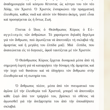
ἀναδημιουργία τοῦ κόσμου θέτοντας ὡς κέντρο του τόν νέο
Ἀδάμ, τόν Χριστό. Ὁ Χριστός ἐνσαρκώνει τήν πραγματική
ἐλευθερία, καθώς νικᾶ καί αὐτόν τόν θάνατο ἀκόμη, γιατί εἶναι
καί προσφέρεται ὡς ἡ ὄντως Ζωή.
Γίνεται ὁ ἴδιος ὁ Θεάνθρωπος Κύριος ὁ
Εὐ-
αγγελισμός
τῶν ἀνθρώπων. Τό χαρούμενο δηλαδή ἄγγελμα
γιά τόν ἄνθρωπο, πού ἀγωνίζεται νά ἀποτινάξει τή σκλαβιά τῆς
ἁμαρτίας καί ἡ μεγάλη του ἐλπίδα μαζί. Μιά ἐλπίδα, που
ἀνανεώνεται εἰς τό διηνεκές, ἀφοῦ ταυτίζεται μέ τόν Χριστόν.
Ὁ Θεάνθρωπος Κύριος ἔρχεται δυναμικά μέσα ἀπό τή
σημερινή ἑορτή γιά νά καταργήσει τήν δύναμη τῆς ἁμαρτίας καί
τήν ἰσχύ τοῦ θανάτου καί νά ὁδηγήσει τόν ἄνθρωπο στήν
ἐλευθερία καί τή σωτηρία του.
Ὁ ἄνθρωπος πλέον, μέσα ἀπό τόν πνευματικό του
ἀγῶνα ζεῖ τήν ἐλευθερία τοῦ Χριστοῦ, μπορεῖ νά ἀποτινάξει
κάθε ζυγό ἀπό τον τράχηλό του, βρίσκει τό σθένος νά
ἀγωνισθεῖ γιά τήν ἀνεξαρτησία του ἀπό τήν ὁποιαδήποτε
σκλαβιά.