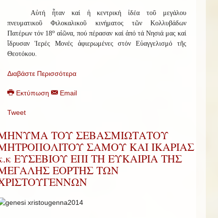
Αὐτή ἦταν καί ἡ κεντρική ἰδέα τοῦ μεγάλου
πνευματικοῦ Φιλοκαλικοῦ κινήματος τῶν Κολλυβάδων
ο
Πατέρων τόν 18
αἰῶνα, πού πέρασαν καί ἀπό τά Νησιά μας καί
ἵδρυσαν Ἱερές Μονές ἀφιερωμένες στόν Εὐαγγελισμό τῆς
Θεοτόκου.
Διαβάστε Περισσότερα
Εκτύπωση
Email
Tweet
ΜΗΝΥΜΑ ΤΟΥ ΣΕΒΑΣΜΙΩΤΑΤΟΥ
ΜΗΤΡΟΠΟΛΙΤΟΥ ΣΑΜΟΥ ΚΑΙ ΙΚΑΡΙΑΣ
κ.κ ΕΥΣΕΒΙΟΥ ΕΠΙ ΤΗ ΕΥΚΑΙΡΙΑ ΤΗΣ
ΜΕΓΑΛΗΣ ΕΟΡΤΗΣ ΤΩΝ
ΧΡΙΣΤΟΥΓΕΝΝΩΝ