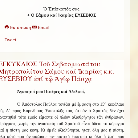
Ὁ Ἐπίσκοπός σας
+ Ὁ Σάμου καί Ἰκαρίας ΕΥΣΕΒΙΟΣ
Εκτύπωση
Email
Tweet
ΕΓΚΥΚΛΙΟΣ Τοῦ Σεβασμιωτάτου
Μητροπολίτου Σάμου καί Ἰκαρίας κ.κ.
ΕΥΣΕΒΙΟΥ ἐπί τῷ Ἁγίῳ Πάσχᾳ
Ἀγαπητοί μου Πατέρες καί Ἀδελφοί,
ο
Ὁ Ἀπόστολος Παῦλος τονίζει μέ ἔμφαση στό 15
κεφάλαιο
τῆς Α΄ πρός Κορινθίους Ἐπιστολῆς του, ὅτι ἄν ὁ Χριστός δέν ἔχει
ἀναστηθεῖ τότε ἐμεῖς εἴμαστε οἱ πλέον ἀξιοθρήνητοι τῶν ἀνθρώπων.
Πράγματι, χωρίς τήν ἀνάσταση τοῦ Χριστοῦ εἶναι ἄδειο τό κήρυγμα
καί ἡ πίστη μας κενή. Κι ἐμεῖς ἀξιολύπητοι, γιατί ὅλη μας ἡ πίστη,
ὅλο αὐτό πού ὀνομάζουμε πνευματική ἐμπειρία κι ὅλη ἡ ζωή, πού