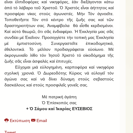
εἶναι ἐλπιδοφόρες καί νικηφόρες, ἐάν διεξάγονται κάτω
ἀπό τό λάβαρο τοῦ Χριστοῦ. Ὁ Χριστός εἶναι ἀήττητος καί
προσφέρει νίκες στούς ἀγωνιστές. Μήν Τόν ἀγνοεῖτε.
Τοποθετῆστε Τόν στό κέντρο τῆς ζωῆς σας καί τῶν
δραστηριοτήτων σας. Ἀναμφίβολα θά εἶσθε κερδισμένοι.
Καί αὐτό θεωρῶ, ὅτι σᾶς ἐνδιαφέρει. Ἡ Ἐκκλησία μας σᾶς
συνδέει μέ Ἐκεῖνον. Προσεγγίστε τήν τοπική μας Ἐκκλησία
μέ ἐμπιστοσύνη. Συνεργαστεῖτε ἐπικοδομητικά,
ἐθελοντικά. Τό μέλλον προδιαγράφεται εὐοίωνο. Μέ
ἀκρογωνιαῖο λίθο τόν Ἰησοῦ Χριστό τό οἰκοδόμημα τῆς
ζωῆς σᾶς εἶναι ἀσφαλές καί ἐπιτυχές.
Εὔχομαι μιά εὐλογημένη, καρποφόρα καί νικηφόρα
σχολική χρονιά. Ὁ Δωρεοδότης Κύριος νά εὐλογεῖ τόν
ἀγώνα σας καί νά δίνει δύναμη στούς σεβαστούς
δασκάλους καί στούς προσφιλεῖς γονεῖς σας.
Μέ πατρική ἀγάπη
Ὁ Ἐπίσκοπός σας
+ Ὁ Σάμου καί Ἰκαρίας ΕΥΣΕΒΙΟΣ
Εκτύπωση
Email
Tweet