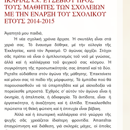
ΤΟΥΣ ΜΑΘΗΤΕΣ ΤΩΝ ΣΧΟΛΕΙΩΝ
ΜΕ ΤΗΝ ΕΝΑΡΞΗ ΤΟΥ ΣΧΟΛΙΚΟΥ
ΕΤΟΥΣ 2014-2015
Ἀγαπητά μου παιδιά,
Ἡ νέα σχολική χρόνια ἄρχισε. Ἡ σκυτάλη εἶναι στά
χεριά σας. Τό ἔναυσμα δόθηκε, μέ τήν εὐλογία τῆς
Ἐκκλησίας, κατά τόν Ἁγιασμό. Ὁ ἀγώνας ἀρχίζει. Στόχοι
σᾶς πρέπει νά εἶναι ὁ ἐμπλουτισμός τοῦ νοῦ μέ γνώσεις,
ἀλλά καί ἡ καλλιέργεια τοῦ ψυχικοῦ σας κόσμου. Ἡ
συγκρότηση τῆς προσωπικότητάς σας ἀπαιτεῖ καί τά δύο.
Ριχτεῖτε εὐδιάθετα στόν ἀγώνα τῆς μάθησης. Ἐπεκτείνετε
καί μόνοι σας τό πεδίο τῆς μόρφωσης. Τά ἐμπόδια πού θά
παρουσιασθοῦν νά τά ὑπερπηδᾶτε καί μέ αἰσιοδοξία νά
πορεύεσθε μπροστά. Ἐχθρός σ’ αὐτόν τόν ἀγώνα εἶναι ἡ
ὀκνηρία, ἡ ἀπελπισία, ἡ ἀδιαφορία. Τά ἀντίδοτα, εἶναι ἡ
ἐργατικότητα, ἡ ἀναζήτηση καί ἡ ἐλπίδα. Ἐπικαλεσθεῖτε
πρώτιστα τή θεϊκή φώτιση καί ἡ ἐπιτυχία εἶναι βέβαιη.
Ἀλλά καί ἡ ἐσωτερική καλλιέργεια στό γεώργιο τῆς
ψυχῆς σᾶς χρειάζεται ἰδιαίτερη φροντίδα. Ἀπαιτεῖται
ἐπαγρύπνηση καί διάθεση, γιά σκληρές μάχες, οἱ ὁποῖες