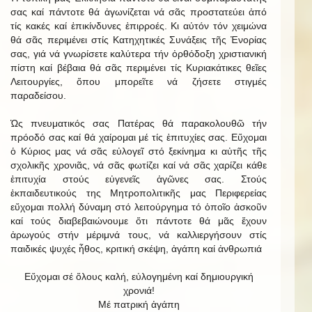
σας καί πάντοτε θά ἀγωνίζεται νά σᾶς προστατεύει ἀπό
τίς κακές καί ἐπικίνδυνες ἐπιρροές. Κι αὐτόν τόν χειμώνα
θά σᾶς περιμένει στίς Κατηχητικές Συνάξεις τῆς Ἐνορίας
σας, γιά νά γνωρίσετε καλύτερα τήν ὀρθόδοξη χριστιανική
πίστη καί βέβαια θά σᾶς περιμένει τίς Κυριακάτικες θεῖες
Λειτουργίες, ὅπου μπορεῖτε νά ζήσετε στιγμές
παραδείσου.
Ὡς πνευματικός σας Πατέρας θά παρακολουθῶ τήν
πρόοδό σας καί θά χαίρομαι μέ τίς ἐπιτυχίες σας. Εὔχομαι
ὁ Κύριος μας νά σᾶς εὐλογεῖ στό ξεκίνημα κι αὐτῆς τῆς
σχολικῆς χρονιᾶς, νά σᾶς φωτίζει καί νά σᾶς χαρίζει κάθε
ἐπιτυχία στούς εὐγενεῖς ἀγῶνες σας. Στούς
ἐκπαιδευτικούς της Μητροπολιτικῆς μας Περιφερείας
εὔχομαι πολλή δύναμη στό λειτούργημα τό ὁποῖο ἀσκοῦν
καί τούς διαβεβαιώνουμε ὅτι πάντοτε θά μᾶς ἔχουν
ἀρωγούς στήν μέριμνά τους, νά καλλιεργήσουν στίς
παιδικές ψυχές ἦθος, κριτική σκέψη, ἀγάπη καί ἀνθρωπιά
Εὔχομαι σέ ὅλους καλή, εὐλογημένη καί δημιουργική
χρονιά!
Μέ πατρική ἀγάπη