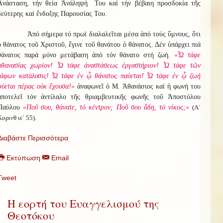
Ἀνάσταση, τήν θεία Ἀνάληψή Του καί τήν βέβαιη προσδοκία τῆς
δεύτερης καί ἔνδοξης Παρουσίας Του.
Ἀπό σήμερα τό πρωϊ διαλαλεῖται μέσα ἀπό τούς ὕμνους, ὅτι
ὁ θάνατος τοῦ Χριστοῦ, ἔγινε τοῦ θανάτου ὁ θάνατος. Δέν ὑπάρχει πιά
θάνατος παρά μόνο μετάβαση ἀπό τόν θάνατο στή ζωή.
«Ὦ τάφε
ἀθανασίας χωρίον! Ὦ τάφε ἀναστάσεως ἐργαστήριον! Ὦ τάφε τῶν
τάφων κατάλυσις! Ὦ τάφε ἐν ᾧ θάνατος παύεται! Ὦ τάφε ἐν ᾧ ζωή
φύεται πέρας οὐκ ἔχουσα!»
ἀναφωνεῖ ὁ Μ. Ἀθανάσιος καί ἡ φωνή του
ἀποτελεῖ τόν ἀντίλαλο τῆς θριαμβευτικῆς φωνῆς τοῦ Ἀποστόλου
Παύλου
«Ποῦ σου, θάνατε, τό κέντρον; Ποῦ σου ἅδη, τό νίκος;»
(Α΄
Κορινθ ιε΄ 55).
Διαβάστε Περισσότερα
Εκτύπωση
Email
Tweet
Η εορτή του Ευαγγελισμού της
Θεοτόκου