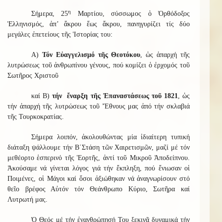
η
Σήμερα, 25
Μαρτίου, σύσσωμος ὁ Ὀρθόδοξος
Ἑλληνισμός, ἀπ’ ἄκρου ἕως ἄκρου, πανηγυρίζει τίς δύο
μεγάλες ἐπετείους τῆς Ἱστορίας του:
Α)
Τόν Εὐαγγελισμό τῆς Θεοτόκου
, ὡς ἀπαρχή τῆς
λυτρώσεως τοῦ ἀνθρωπίνου γένους, πού κομίζει ὁ ἐρχομός τοῦ
Σωτῆρος Χριστοῦ
καί Β)
τήν ἔναρξη τῆς Ἐπαναστάσεως τοῦ 1821
, ὡς
τήν ἀπαρχή τῆς λυτρώσεως τοῦ Ἔθνους μας ἀπό τήν σκλαβιά
τῆς Τουρκοκρατίας.
Σήμερα λοιπόν, ἀκολουθώντας μία ἰδιαίτερη τυπική
διάταξη ψάλλουμε τήν Β΄Στάση τῶν Χαιρετισμῶν, μαζί μέ τόν
μεθέορτο ἑσπερινό τῆς Ἑορτῆς, ἀντί τοῦ Μικροῦ Ἀποδείπνου.
Ἀκούσαμε νά γίνεται λόγος γιά τήν ἔκπληξη, πού ἔνιωσαν οἱ
Ποιμένες, οἱ Μάγοι καί ὅσοι ἀξιώθηκαν νά ἀναγνωρίσουν στό
θεῖο βρέφος Αὐτόν τόν Θεάνθρωπο Κύριο, Σωτῆρα καί
Λυτρωτή μας.
Ὁ Θεός μέ τήν ἐνανθρώπησή Του ξεκινᾶ δυναμικά τήν