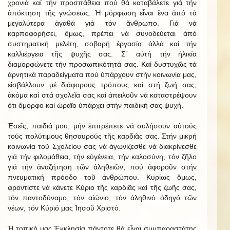
χρονιά καί τήν προσπάθεια πού θά καταβάλετε γιά τήν
ἀπόκτηση τῆς γνώσεως. Ἡ μόρφωση εἶναι ἕνα ἀπό τά
μεγαλύτερα ἀγαθά γιά τόν ἄνθρωπο. Γιά νά
καρποφορήσει, ὅμως, πρέπει νά συνοδεύεται ἀπό
συστηματική μελέτη, σοβαρή ἐργασία ἀλλά καί τήν
καλλιέργεια τῆς ψυχῆς σας. Σ΄ αὐτή τήν ἡλικία
διαμορφώνετε τήν προσωπικότητά σας. Καί δυστυχῶς τά
ἀρνητικά παραδείγματα πού ὑπάρχουν στήν κοινωνία μας,
εἰσβάλλουν μέ διάφορους τρόπους καί στή ζωή σας,
ἀκόμα καί στά σχολεῖα σας καί ἀπειλοῦν νά καταστρέψουν
ὅτι ὄμορφο καί ὡραῖο ὑπάρχει στήν παιδική σας ψυχή.
Ἐσεῖς, παιδιά μου, μήν ἐπιτρέπετε νά συλήσουν αὐτούς
τούς πολύτιμους θησαυρούς τῆς καρδιᾶς σας. Στήν μικρή
κοινωνία τοῦ Σχολείου σας νά ἀγωνίζεσθε νά διακρίνεσθε
γιά τήν φιλομάθεια, τήν εὐγένεια, τήν καλοσύνη, τόν ζῆλο
γιά τήν ἀναζήτηση τῶν ἀληθειῶν, πού ἀφοροῦν στήν
πνευματική πρόοδο τοῦ ἀνθρώπου. Κυρίως ὅμως,
φροντἰστε νά κάνετε Κύριο τῆς καρδιᾶς καί τῆς ζωῆς σας,
τόν παντοδύναμο, τόν αἰώνιο, τόν ἀληθινό ὁδηγό τῶν
νέων, τόν Κύριό μας Ἰησοῦ Χριστό.
Ἡ τοπική μας Ἐκκλησία πάντοτε θά εἶναι συμπαραστάτης