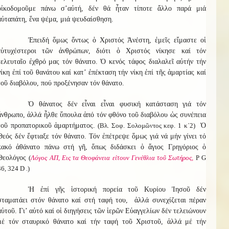
οἰκοδομοῦμε πάνω σ’αὐτή, δέν θά ἦταν τίποτε ἄλλο παρά μιά
αὐταπάτη, ἕνα ψέμα, μιά ψευδαίσθηση.
Ἐπειδή ὅμως ὄντως ὁ Χριστός Ἀνέστη, ἐμεῖς εἴμαστε οἱ
εὐτυχέστεροι τῶν ἀνθρώπων, διότι ὁ Χριστός νίκησε καί τόν
τελευταῖο ἐχθρό μας τόν θάνατο. Ὁ κενός τάφος διαλαλεῖ αὐτήν τήν
νίκη ἐπί τοῦ θανάτου καί κατ’ ἐπέκταση τήν νίκη ἐπί τῆς ἁμαρτίας καί
τοῦ διαβόλου, πού προξένησαν τόν θάνατο.
Ὁ θάνατος δέν εἶναι εἶναι φυσική κατάσταση γιά τόν
ἄνθρωπο, ἀλλά ἦλθε ὕπουλα ἀπό τόν φθόνο τοῦ διαβόλου ὡς συνέπεια
τοῦ προπατορικοῦ ἁμαρτήματος.
(Βλ. Σοφ. Σολομῶντος κεφ. 1 κ΄2)
Ὁ
Θεός δέν ἔφτιαξε τόν θάνατο. Τόν ἐπέτρεψε ὅμως γιά νά μήν γίνει τό
κακό ἀθάνατο πάνω στή γῆ, ὅπως διδάσκει ὁ ἅγιος Γρηγόριος ὁ
Θεολόγος
(
Λόγος ΑΠ, Εις τα Θεοφάνεια είτουν Γενέθλια τοῦ Σωτήρος,
Ρ G
36, 324 D .)
Ἡ ἐπί γῆς ἱστορική πορεία τοῦ Κυρίου Ἰησοῦ δέν
σταματάει στόν θάνατο καί στή ταφή του, ἀλλά συνεχίζεται πέραν
αὐτοῦ. Γι’ αὐτό καί οἱ διηγήσεις τῶν ἱερῶν Εὐαγγελίων δέν τελειώνουν
μέ τόν σταυρικό θάνατο καί τήν ταφή τοῦ Χριστοῦ, ἀλλά μέ τήν