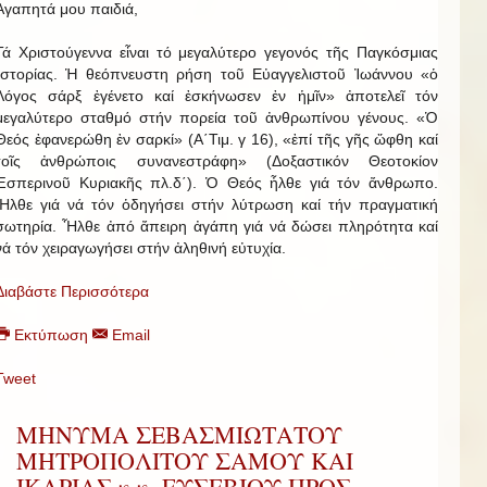
Ἀγαπητά μου παιδιά,
Τά Χριστούγεννα εἶναι τό μεγαλύτερο γεγονός τῆς Παγκόσμιας
Ἱστορίας. Ἡ θεόπνευστη ρήση τοῦ Εὐαγγελιστοῦ Ἰωάννου «ὁ
Λόγος σάρξ ἐγένετο καί ἐσκήνωσεν ἐν ἡμῖν» ἀποτελεῖ τόν
μεγαλύτερο σταθμό στήν πορεία τοῦ ἀνθρωπίνου γένους. «Ὁ
Θεός ἐφανερώθη ἐν σαρκί» (Α΄Τιμ. γ 16), «ἐπί τῆς γῆς ὤφθη καί
τοῖς ἀνθρώποις συνανεστράφη» (Δοξαστικόν Θεοτοκίον
Ἑσπερινοῦ Κυριακῆς πλ.δ΄). Ὁ Θεός ἦλθε γιά τόν ἄνθρωπο.
Ἦλθε γιά νά τόν ὁδηγήσει στήν λύτρωση καί τήν πραγματική
σωτηρία. Ἦλθε ἀπό ἄπειρη ἀγάπη γιά νά δώσει πληρότητα καί
νά τόν χειραγωγήσει στήν ἀληθινή εὐτυχία.
Διαβάστε Περισσότερα
Εκτύπωση
Email
Tweet
ΜΗΝΥΜΑ ΣΕΒΑΣΜΙΩΤΑΤΟΥ
ΜΗΤΡΟΠΟΛΙΤΟΥ ΣΑΜΟΥ ΚΑΙ
ΙΚΑΡΙΑΣ κ.κ. ΕΥΣΕΒΙΟΥ ΠΡΟΣ