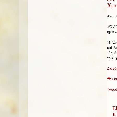
Χρι
Ἀγαπη
«Ὁ Λό
ἡμῖν.»
Ἡ Ἐν
καί Λ
τῆς ἀ
τοῦ Τ
Διαβά
Εκ
Tweet
Ε
Κ