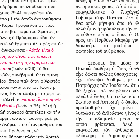
ήν προσωπικότητα τοῦ Τιμίου
πανηγυρισμοῦ, ἀλλά καί δικῆς 
πνευματικῆς χαρᾶς. Αὐτό τό ὁπ
οδρόμου, ἀκολούθως στούς
εὐαγγελίστηκε ὁ Ἀρχάγγε
ίχους 29-41 περιγράφει τόν
Γαβριήλ στήν Παναγία δέν ἦ
όπο μέ τόν ὁποῖο ἀκολούθησαν
ἕνα ἁπλό μήνυμα ἀπό τό Θ
ν Κύριο. Γράφει λοιπόν, πώς
ἀλλά ἦταν ἡ πρόσκληση τήν ὁπ
τά τό βάπτισμα τοῦ Χριστοῦ, ὁ
ἀπηύθυνε αὐτός ὁ ἴδιος ὁ Θ
άννης ὁ Πρόδρομος εἶδε τόν
πρός τήν Παρθένο Μαριάμ γιά
ιστό νά ἔρχεται πάλι πρός αὐτόν
διακονήσει τό μυστήριο 
ί ἀναφώνησε:
«Αὐτός εἶναι ὁ
σωτηρίας τοῦ ἀνθρώπου.
νός τοῦ Θεοῦ, πού σηκώνει
άνω του ὅλη τήν ἁμαρτία τοῦ
Ξέρουμε ὅτι μέσα σ
Παλαιά διαθήκη ὁ ἴδιος ὁ Θ
σμου
»(Ἰωάν. α΄29)
Τό ἴδιο
εἶχε δώσει πολλές ὑποσχέσεις 
ριβῶς συνέβη καί τήν ἑπομένη
εἶχε συνάψει διαθῆκες μέ τ
έρα, ὅπου πάλι ὅταν ὁ Χριστός
Πατριάρχες τῶν Ἰουδαίων, ὅτι 
ρασε κοντά ἀπό τόν Ἰωάννη,
θά ξεχάσει τό ἀνθρώπινο γέν
εῖνος Τόν ὑπέδειξε μέ τό χέρι του
ἀλλά θά ἔλθει, θά στείλει κάπο
ί πάλι εἶπε:
«αὐτός εἶναι ὁ ἀμνός
Σωτήρα καί Λυτρωτή, ὁ ὁποῖος
ῦ Θεοῦ» (
Ἰωάν. α΄36). Αὐτή ἡ
προσπαθήσει ὄχι μόνο 
πλή ἀναφορά ἀπετέλεσε καί τήν
λυτρώσει τό ἀνθρώπινο γένος 
ορμή, ὥστε ὁ Ἰωάννης μαζί μέ
τήν κακοδαιμονία μέσα σ
ὁποία βρίσκεται, ἀλλά 
ν Ἀνδρέα, πού ἦταν μαθητές τοῦ
ἐπαναφέρει τόν ἄνθρωπο 
μίου Προδρόμου, νά
ὁλόκληρη τή Δημιουργία σ
ολουθήσουν πλέον τόν Χριστό.