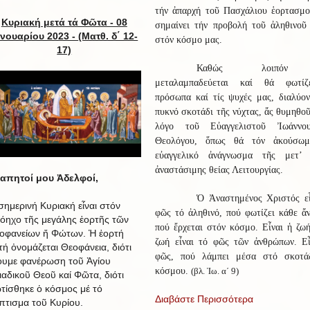
τήν ἀπαρχή τοῦ Πασχάλιου ἑορτασμο
Κυριακή μετά τά Φῶτα - 08
σημαίνει τήν προβολή τοῦ ἀληθινοῦ
ανουαρίου 2023 -
(Ματθ. δ΄ 12-
στόν κόσμο μας.
17)
Καθώς λοιπόν
μεταλαμπαδεύεται καί θά φωτίζ
πρόσωπα καί τίς ψυχές μας, διαλύον
πυκνό σκοτάδι τῆς νύχτας, ἄς θυμηθο
λόγο τοῦ Εὐαγγελιστοῦ Ἰωάννο
Θεολόγου, ὅπως θά τόν ἀκούσωμ
εὐαγγελικό ἀνάγνωσμα τῆς μετ’ 
ἀναστάσιμης θείας Λειτουργίας.
απητοί μου Ἀδελφοί,
Ὁ Ἀναστημένος Χριστός εἶ
σημερινή Κυριακή εἶναι στόν
φῶς τό ἀληθινό, πού φωτίζει κάθε ἄ
όηχο τῆς μεγάλης ἑορτῆς τῶν
πού ἔρχεται στόν κόσμο. Εἶναι ἡ ζω
οφανείων ἤ Φώτων. Ἡ ἑορτή
ζωή εἶναι τό φῶς τῶν ἀνθρώπων. Εἶ
τή ὀνομάζεται Θεοφάνεια, διότι
φῶς, πού λάμπει μέσα στό σκοτά
ουμε φανέρωση τοῦ Ἁγίου
κόσμου.
(βλ. Ἰω. α΄ 9)
ιαδικοῦ Θεοῦ καί Φῶτα, διότι
τίσθηκε ὁ κόσμος μέ τό
Διαβάστε Περισσότερα
πτισμα τοῦ Κυρίου.