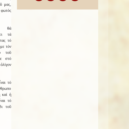
ῦ μας,
 φωτός
 θά
ει τά
τας τό
ῦμε τόν
υ τοῦ
ε στό
ὀλίγον
ναι τό
νθρωπο
ή καί ἡ
ναι τό
δι τοῦ