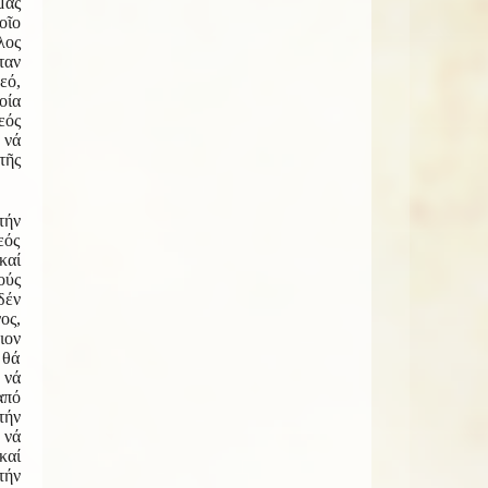
μας
οῖο
λος
ταν
εό,
οία
εός
 νά
τῆς
τήν
εός
καί
ούς
δέν
ος,
ιον
 θά
νά
ἀπό
τήν
νά
καί
τήν