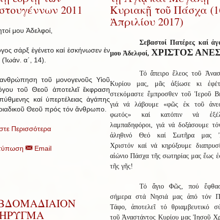
στουγέννων 2011
Κυριακῇ τοῦ Πάσχα (1
Ἀπριλίου 2017)
τοί μου Ἀδελφοί,
Σεβαστοί Πατέρες καί ἀγ
γος σάρξ ἐγένετο καί ἐσκήνωσεν ἐν
ΧΡΙΣΤΟΣ ΑΝΕ
μου Ἀδελφοί,
 (Ἰωάν. α΄, 14).
Τό ἄπειρο ἔλεος τοῦ Ἀνασ
ανθρώπηση τοῦ μονογενοῦς Υἱοῦ
Κυρίου μας, μᾶς ἀξίωσε κι ἐφέ
όγου τοῦ Θεοῦ ἀποτελεῖ ἔκφραση
στεκόμαστε ἔμπροσθεν τοῦ Ἱεροῦ Β
πύθμενης καί ὑπερτέλειας ἀγάπης
γιά νά λάβουμε «φῶς ἐκ τοῦ ἀνε
ριαδικοῦ Θεοῦ πρός τόν ἄνθρωπο.
φωτός» καί κατόπιν νά ἐξέλ
λαμπαδηφόροι, γιά νά δοξάσουμε τό
στε Περισσότερα
ἀληθινό Θεό καί Σωτῆρα μας Ἰ
Χριστόν καί νά κηρύξουμε διαπρυσ
τύπωση
Email
αἰώνιο Πάσχα τῆς σωτηρίας μας ἕως 
τῆς γῆς!
Τό ἅγιο Φῶς, πού ἔφθα
σήμερα στά Νησιά μας ἀπό τόν Π
ΒΔΟΜΑΔΙΑΙΟΝ
Τάφο, ἀποτελεῖ τό θριαμβευτικό σ
ΗΡΥΓΜΑ
τοῦ Ἀναστάντος Κυρίου μας Ἰησοῦ Χρ