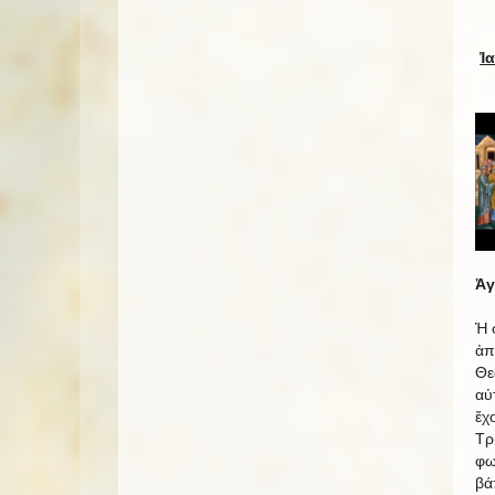
Ἰ
Ἀγ
Ἡ 
ἀπ
Θε
αὐ
ἔχ
Τρ
φω
βά