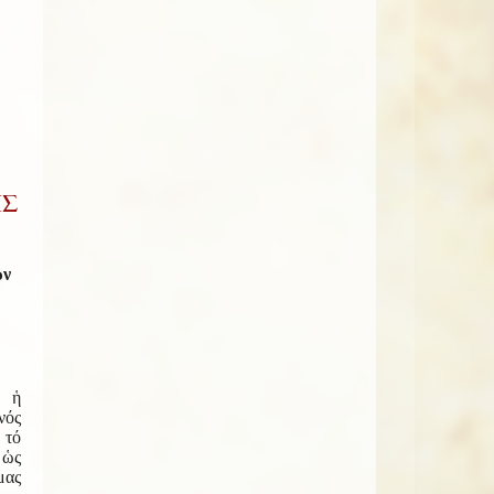
ΗΣ
ῶν
 ἡ
νός
τό
 ὡς
ας