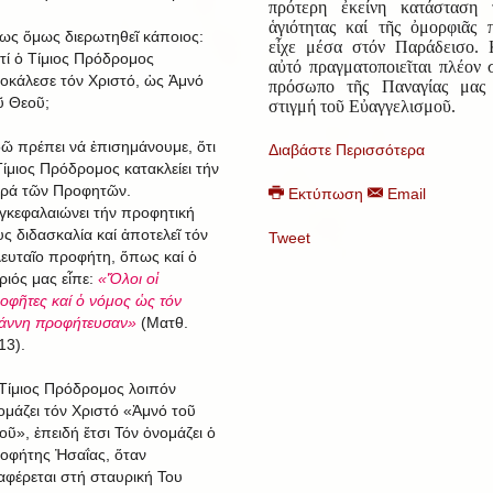
πρότερη ἐκείνη κατάσταση 
ἁγιότητας καί τῆς ὀμορφιᾶς 
ως ὅμως διερωτηθεῖ κάποιος:
εἶχε μέσα στόν Παράδεισο. 
ατί ὁ Τίμιος Πρόδρομος
αὐτό πραγματοποιεῖται πλέον 
οκάλεσε τόν Χριστό, ὡς Ἀμνό
πρόσωπο τῆς Παναγίας μας
ῦ Θεοῦ;
στιγμή τοῦ Εὐαγγελισμοῦ.
ῶ πρέπει νά ἐπισημάνουμε, ὅτι
Διαβάστε Περισσότερα
Τίμιος Πρόδρομος κατακλείει τήν
ιρά τῶν Προφητῶν.
Εκτύπωση
Email
γκεφαλαιώνει τήν προφητική
υς διδασκαλία καί ἀποτελεῖ τόν
Tweet
λευταῖο προφήτη, ὅπως καί ὁ
ριός μας εἶπε:
«Ὅλοι οἱ
οφῆτες καί ὁ νόμος ὡς τόν
άννη προφήτευσαν»
(Ματθ.
13).
Τίμιος Πρόδρομος λοιπόν
ομάζει τόν Χριστό «Ἀμνό τοῦ
οῦ», ἐπειδή ἔτσι Τόν ὀνομάζει ὁ
οφήτης Ἠσαΐας, ὅταν
αφέρεται στή σταυρική Του