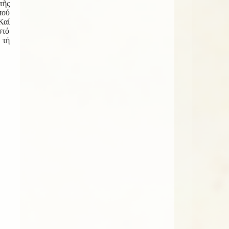
τῆς
πού
Καί
στό
 τή