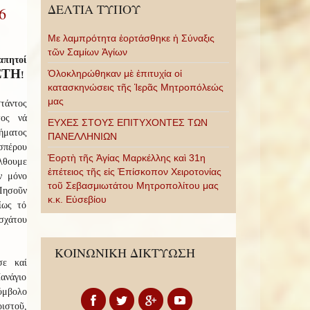
ΔΕΛΤΙΑ ΤΥΠΟΥ
6
Με λαμπρότητα ἑορτάσθηκε ἡ Σύναξις
τῶν Σαμίων Ἁγίων
απητοί
ΣΤΗ
Ὁλοκληρώθηκαν μὲ ἐπιτυχία οἱ
!
κατασκηνώσεις τῆς Ἱερᾶς Μητροπόλεώς
μας
τάντος
τος νά
ΕΥΧΕΣ ΣΤΟΥΣ ΕΠΙΤΥΧΟΝΤΕΣ ΤΩΝ
ήματος
ΠΑΝΕΛΛΗΝΙΩΝ
σπέρου
Ἑορτὴ τῆς Ἁγίας Μαρκέλλης καὶ 31η
θουμε
ἐπέτειος τῆς εἰς Ἐπίσκοπον Χειροτονίας
ν μόνο
τοῦ Σεβασμιωτάτου Μητροπολίτου μας
ησοῦν
κ.κ. Εὐσεβίου
ίως τό
ἐσχάτου
ΚΟΙΝΩΝΙΚΗ ΔΙΚΤΥΩΣΗ
σε καί
ανάγιο
ύμβολο
ιστοῦ,