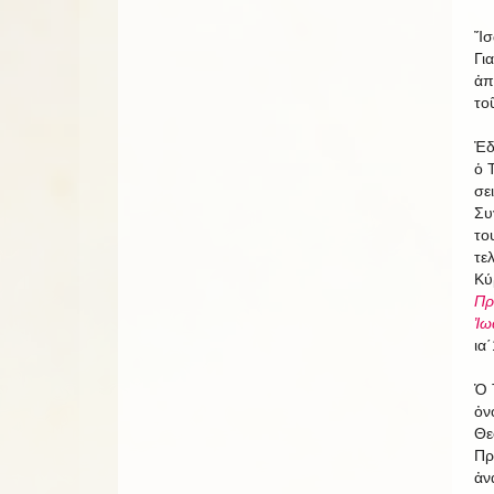
Ἴσ
Γι
ἀπ
το
Ἐδ
ὁ 
σε
Συ
το
τε
Κύ
Πρ
Ἰω
ια΄
Ὁ 
ὀν
Θε
Πρ
ἀν