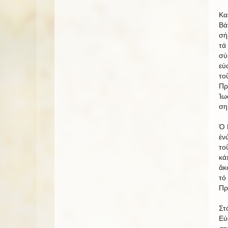
Κα
Βά
σή
τά
σύ
εὐ
το
Πρ
Ἰω
ση
Ὁ 
ἐν
το
κά
ἄκ
τό
Πρ
Στ
Εὐ