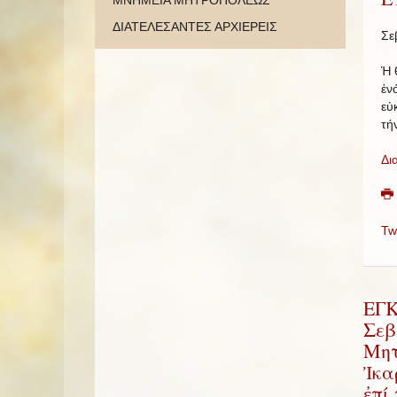
ΜΝΗΜΕΙΑ ΜΗΤΡΟΠΟΛΕΩΣ
ΔΙΑΤΕΛΕΣΑΝΤΕΣ ΑΡΧΙΕΡΕΙΣ
Σε
Ἡ 
ἑν
εὐ
τή
Δι
Tw
ΕΓΚ
Σεβ
Μητ
Ἰκα
ἐπί