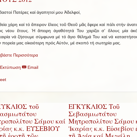
βαστοί Πατέρες καί ἀγαπητοί μου Ἀδελφοί,
θεία χάρη καί τό ἄπειρον ἔλεος τοῦ Θεοῦ μᾶς ἔφερε καί πάλι στήν ἀνατ
ός νέου ἔτους. Ἡ ἄπειρη ἀγαθότητά Του χαρίζει σ' ὅλους μία ἀκ
καιρία νά ζήσουμε σύμφωνα μέ τό ἅγιο θέλημά Του καί νά καταστήσο
ν πορεία μας οἰκειότερη πρός Αὐτόν, μέ σκοπό τή σωτηρία μας.
αβάστε Περισσότερα
Εκτύπωση
Email
eet
ΥΚΛΙΟΣ τοῦ
ΕΓΚΥΚΛΙΟΣ Τοῦ
ασμιωτάτου
Σεβασμιωτάτου
ροπολίτου Σάμου καί
Μητροπολίτου Σάμου 
ρίας κ.κ. ΕΥΣΕΒΙΟΥ
Ἰκαρίας κ.κ. Εὐσεβίου 
 τῇ ἑορτῇ τῶν
τῇ Ἁγίᾳ καί Μεγάλῃ