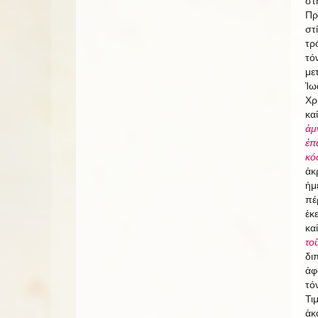
στ
Πρ
στ
τρ
τό
με
Ἰω
Χρ
κα
ἀμ
ἐπ
κό
ἀκ
ἡμ
πέ
ἐκ
κα
το
δι
ἀφ
τό
Τι
ἀκ