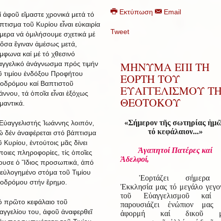
Εκτύπωση
Email
ί ἀφοῦ εἴμαστε χρονικά μετά τό
πτισμα τοῦ Κυρίου εἶναι εὐκαιρία
Tweet
μερα νά ὁμιλήσουμε σχετικά μέ
 ὅσα ἔγιναν ἀμέσως μετά,
μφωνα καί μέ τό χθεσινό
ΜΗΝΥΜΑ ΕΠΙ ΤΗ
αγγελικό ἀνάγνωσμα πρός τιμήν
ῦ τιμίου ἐνδόξου Προφήτου
ΕΟΡΤΗ ΤΟΥ
οδρόμου καί Βαπτιστοῦ
ΕΥΑΓΓΕΛΙΣΜΟΥ Τ
άννου, τά ὁποῖα εἶναι ἐξόχως
ΘΕΟΤΟΚΟΥ
μαντικά.
«Σήμερον τῆς σωτηρίας ἡμ
Εὐαγγελιστής Ἰωάννης λοιπόν,
τό κεφάλαιον...»
ῶ δέν ἀναφέρεται στό βάπτισμα
ῦ Κυρίου, ἐντούτοις μᾶς δίνει
Ἀγαπητοί Πατέρες καί
ποιες πληροφορίες, τίς ὁποῖες
Ἀδελφοί,
ουσε ὁ Ἴδιος προσωπικά, ἀπό
 εὐλογημένο στόμα τοῦ Τιμίου
Ἑορτάζει σήμερα
οδρόμου στήν ἔρημο.
Ἐκκλησία μας τό μεγάλο γεγο
τοῦ Εὐαγγελισμοῦ καί 
ό πρῶτο κεφάλαιο τοῦ
παρουσιάζει ἐνώπιον μας
αγγελίου του, ἀφοῦ ἀναφερθεῖ
ἀφορμή καί δικοῦ μ