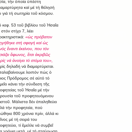
σία, τήν ὁποία ὑπέστη
ιαμαρτύρητα καί μέ τή θέλησή
υ γιά τή σωτηρία τοῦ κόσμου.
ό κεφ. 53 τοῦ βιβλίου τοῦ Ἠσαΐα
 στόν στίχο 7, λέει
ρακτηριστικά:
«ὡς πρόβατον
ηγήθηκε στή σφαγή καί ὡς
νός ἔναντι ἐκείνου, που τόν
σιάζει ἄφωνος, ἔτσι ἀκριβῶς
ρίς νά ἀνοίγει τό στόμα του»,
ρίς δηλαδή νά διαμαρτύρεται.
ταλαβαίνουμε λοιπόν πώς ὁ
μιος Πρόδρομος σέ αὐτό τό
μεῖο κάνει τήν σύνδεση τῆς
οφητείας τοῦ Ἠσαΐα μέ τήν
ρουσία τοῦ προφητευόμενου
ιστοῦ. Μάλιστα δέν ἐπαληθεύει
λά τήν προφητεία, πού
πώθηκε 800 χρόνια πρίν, ἀλλά κι
εῖνος μέ τή σειρά του
οφητεύει, τί ἔμελλε νά συμβεῖ
ία χρόνια μετά, μέ τή σταύρωση