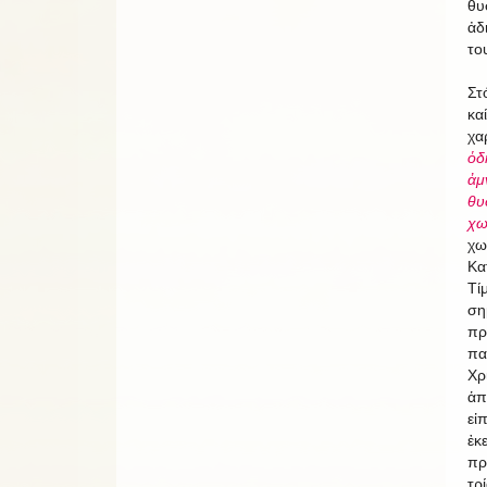
θυ
ἀδ
το
Στ
καί
χα
ὁδ
ἀμ
θυ
χω
χω
Κα
Τί
ση
πρ
πα
Χρ
ἁπ
εἰ
ἐκ
πρ
τρ