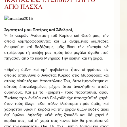
ΑΓΙΟ ΠΑΣΧΑ
Ἀγαπητοί μου Πατέρες καί Ἀδελφοί,
Ἡ ἐκ νεκρῶν Ἀνάσταση τοῦ Κυρίου καί Θεοῦ µας, τήν
ὁποία λαµπροφοροῦντες καί µέ ἀναµµένες λαµπάδες
ἀνυµνοῦµε καί δοξάζουµε, µᾶς δίνει τήν εὐκαιρία νά
στρέψουµε τή σκέψη µας πρός δύο µεγάλα ἀγαθά πού
πήγασαν ἀπό τό κενό Μνηµεῖο: Τήν εἰρήνη καί τή χαρά.
«Εἰρήνη ὑµῖν» καί «µή φοβεῖσθε» ἦταν οἱ φράσεις τίς
ὁποῖες ἀπηύθυνε ὁ Ἀναστάς Κύριος στίς Μυροφόρες καί
στούς Μαθητές καί Ἀποστόλους Του, ὅταν ἐµφανίστηκε σ'
αὐτούς ἐπανειληµµένα, µέχρις ὅτου ἀναλήφθηκε στούς
οὐρανούς. Καί µέ τό «χαίρετε» τούς παροτρύνει, ἀφοῦ
Ἐκεῖνος πρίν ἀνέλθει στό Γολγοθᾶ εἶχε ὑποσχεθεῖ τή χαρά,
ὅταν τούς ἔλεγε: «Καί πάλιν ἐλεύσοµαι πρός ὑµᾶς, καί
χαρήσεται ὑµῶν ἡ καρδία καί τήν χαράν ὑµῶν οὐδείς αἴρει
ἀφ' ὑµῶν». Δηλαδή: «Θά σᾶς ξαναδῶ καί θά χαρεῖ ἡ
καρδιά σας, καί τή χαρά σας κανείς δέν θά µπορέσει νά
σᾶς τήν ἀφαιρέσει» (Ἰω. 16, 22). Εἰρήνη λοιπόν καί χαρά